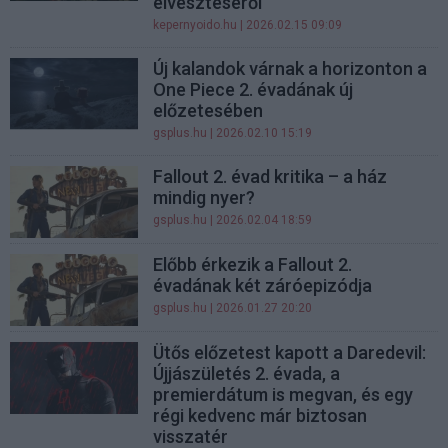
elvesztéséről
kepernyoido.hu
| 2026.02.15 09:09
Új kalandok várnak a horizonton a
One Piece 2. évadának új
előzetesében
gsplus.hu
| 2026.02.10 15:19
Fallout 2. évad kritika – a ház
mindig nyer?
gsplus.hu
| 2026.02.04 18:59
Előbb érkezik a Fallout 2.
évadának két záróepizódja
gsplus.hu
| 2026.01.27 20:20
Ütős előzetest kapott a Daredevil:
Újjászületés 2. évada, a
premierdátum is megvan, és egy
régi kedvenc már biztosan
visszatér