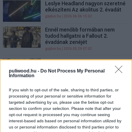
Leslye Headland nagyon szeretné
elkészíteni Az akolitus 2. évadát
gsplus.hu
| 2026.06.06 15:32
Ennél menőbb formában nem
tudod hallgatni a Fallout 2.
évadának zenéjét
gsplus.hu
| 2026.05.29 07:02
A Devil May Cry 2. évada már túl
komolyan veszi magát
puliwood.hu -
Do Not Process My Personal
gsplus.hu
| 2026.05.28 14:01
Information
Friss előzetest kapott az X-Men
If you wish to opt-out of the sale, sharing to third parties, or
’97 2. évada, Apokalipszissel tér
processing of your personal or sensitive information for
vissza a széria
targeted advertising by us, please use the below opt-out
gsplus.hu
| 2026.05.27 18:48
section to confirm your selection. Please note that after your
opt-out request is processed you may continue seeing
Ba Sing Sében nincs háború -
interest-based ads based on personal information utilized by
befutott az élőszereplős Avatár
us or personal information disclosed to third parties prior to
sorozat 2. évadának új előzetese