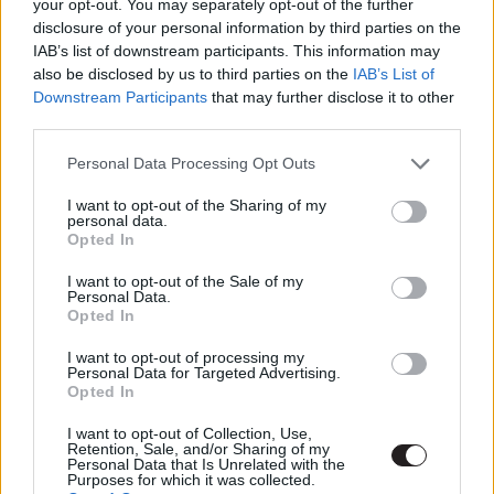
your opt-out. You may separately opt-out of the further
gsplus.hu
| 2026.05.21 15:38
disclosure of your personal information by third parties on the
IAB’s list of downstream participants. This information may
Bosszúdrámából globális
also be disclosed by us to third parties on the
IAB’s List of
kémtörténetté változik Chris
Downstream Participants
that may further disclose it to other
Pratt sorozata a második évadra,
third parties.
amelynek már megvan a
Please note that this website/app uses one or more Google
premierdátuma
Personal Data Processing Opt Outs
services and may gather and store information including but
gsplus.hu
| 2026.05.13 08:21
not limited to your visit or usage behaviour. You may click to
I want to opt-out of the Sharing of my
personal data.
grant or deny consent to Google and its third-party tags to
Csúszik az Ahsoka 2. évada, idén
Opted In
use your data for below specified purposes in below Google
már nem érkezik meg a folytatás
consent section.
I want to opt-out of the Sale of my
gsplus.hu
| 2026.05.13 07:02
Personal Data.
Opted In
Hivatalos: az HBO berendelte a
Harry Potter-sorozat 2. évadát,
I want to opt-out of processing my
Personal Data for Targeted Advertising.
ősszel indul a forgatás
Opted In
gsplus.hu
| 2026.05.07 09:35
I want to opt-out of Collection, Use,
Retention, Sale, and/or Sharing of my
Visszatér a világ legdrágább
Personal Data that Is Unrelated with the
kémsorozata - zúzós előzetest
Purposes for which it was collected.