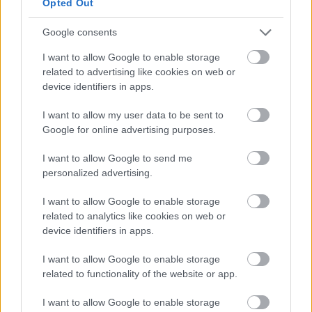
kapott a Citadel 2. évada
Opted Out
gsplus.hu
| 2026.04.22 12:22
Google consents
A Trónok harca sztárja az Alien:
I want to allow Google to enable storage
Föld 2. évadának első nagy fogása
related to advertising like cookies on web or
gsplus.hu
| 2026.04.09 10:59
device identifiers in apps.
A Daredevil Újjászületés 2.
I want to allow my user data to be sent to
évadában végre összeáll minden
Google for online advertising purposes.
gsplus.hu
| 2026.03.30 14:02
I want to allow Google to send me
Már készül a Harry Potter-
personalized advertising.
sorozat 2. évada
I want to allow Google to enable storage
gsplus.hu
| 2026.03.30 12:01
related to analytics like cookies on web or
device identifiers in apps.
One Piece 2. évad – kritika szülői
szemmel egy harsány, szerethető,
I want to allow Google to enable storage
de nem mindig gyerekbarát
related to functionality of the website or app.
kalandról
kepernyoido.hu
| 2026.03.30 08:08
I want to allow Google to enable storage