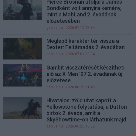
Pierce Brosnan utoljára James
Bondként volt annyira kemény,
mint a MobLand 2. évadának
előzetesében
gsplus.hu
| 2026.07.10 17:34
Meglepő karakter tér vissza a
Dexter: Feltámadás 2. évadában
gsplus.hu
| 2026.07.01 20:04
Gambit visszatérését készítheti
elő az X-Men '97 2. évadának új
előzetese
gsplus.hu
| 2026.06.26 21:48
Hivatalos: zöld utat kapott a
Yellowstone folytatása, a Dutton
birtok 2. évada, amit a
SkyShowtime-on láthatunk majd
gsplus.hu
| 2026.06.25 13:02