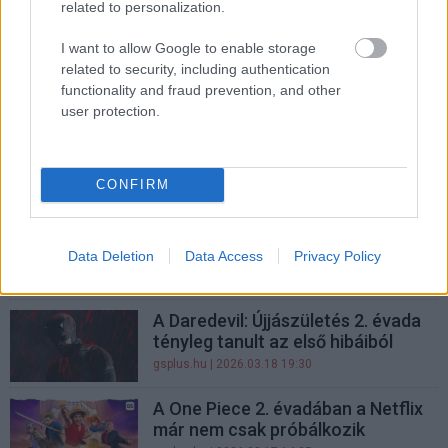
related to personalization.
Daredevil: Újjászületés 2. évad
kritika - Daredevil most talált
I want to allow Google to enable storage
igazán magára
related to security, including authentication
gsplus.hu
| 2026.03.29 13:32
functionality and fraud prevention, and other
user protection.
Charlie Cox már most elszólta
magát a Daredevil: Újjászületés 2.
évadának végéről?
CONFIRM
gsplus.hu
| 2026.03.28 19:01
Az Újjászületés 2. évada már a
netflixes Daredevilt is lenyomta
Data Deletion
Data Access
Privacy Policy
gsplus.hu
| 2026.03.25 21:01
A Daredevil: Újjászületés 2. évada
tényleg tanult az első hibáiból
gsplus.hu
| 2026.03.18 19:30
A One Piece 2. évadában a Netflix
már nem csak próbálkozik