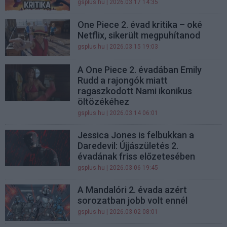
gsplus.hu
| 2026.03.17 14:35
One Piece 2. évad kritika – oké
Netflix, sikerült megpuhítanod
gsplus.hu
| 2026.03.15 19:03
A One Piece 2. évadában Emily
Rudd a rajongók miatt
ragaszkodott Nami ikonikus
öltözékéhez
gsplus.hu
| 2026.03.14 06:01
Jessica Jones is felbukkan a
Daredevil: Újjászületés 2.
évadának friss előzetesében
gsplus.hu
| 2026.03.06 19:45
A Mandalóri 2. évada azért
sorozatban jobb volt ennél
gsplus.hu
| 2026.03.02 08:01