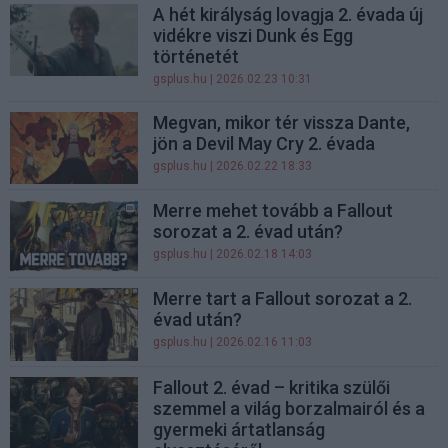
A hét királyság lovagja 2. évada új
vidékre viszi Dunk és Egg
történetét
gsplus.hu
| 2026.02.23 10:31
Megvan, mikor tér vissza Dante,
jön a Devil May Cry 2. évada
gsplus.hu
| 2026.02.22 18:33
Merre mehet tovább a Fallout
sorozat a 2. évad után?
gsplus.hu
| 2026.02.18 14:03
Merre tart a Fallout sorozat a 2.
évad után?
gsplus.hu
| 2026.02.16 11:03
Fallout 2. évad – kritika szülői
szemmel a világ borzalmairól és a
gyermeki ártatlanság