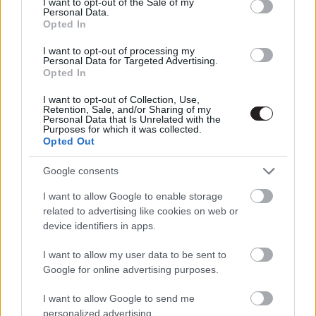
I want to opt-out of the Sale of my
Trailer elemzés: Bosszúállók:
Personal Data.
Végtelen háború
Opted In
Hír
| 2017.11.30 08:00
I want to opt-out of processing my
Personal Data for Targeted Advertising.
BRÉKING: Végre itt a Bosszúállók:
Opted In
Végtelen háború trailere!
I want to opt-out of Collection, Use,
Hír
| 2017.11.29 14:35
Retention, Sale, and/or Sharing of my
Personal Data that Is Unrelated with the
Purposes for which it was collected.
A Vanity Fair címlapján feszítenek
Opted Out
a Bosszúállók: Végtelen háború
karakterei
Google consents
Hír
| 2017.11.27 14:45
I want to allow Google to enable storage
Már a kanyarban van a
related to advertising like cookies on web or
Bosszúállók: Végtelen háború
device identifiers in apps.
trailere?
Hír
| 2017.11.27 14:20
I want to allow my user data to be sent to
Google for online advertising purposes.
Tom Vaughan-Lawlor egy gonosz
szerepben erősíti a Végtelen
I want to allow Google to send me
háború stábját
personalized advertising.