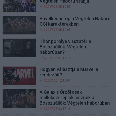
Végtelen Háború stábja
Hír
| 2017.06.05 10:55
Bővelkedni fog a Végtelen Háború
CGI karakterekben
Hír
| 2017.06.05 10:05
Thor pörölye visszatér a
Bosszúállók: Végtelen
háborúban?
Hír
| 2017.06.01 16:15
Hogyan választja a Marvel a
rendezőit?
Hír
| 2017.05.12 15:01
A Galaxis Őrzői csak
mellékszereplők lesznek a
Bosszúállók: Végtelen háborúban
Hír
| 2017.05.02 17:18