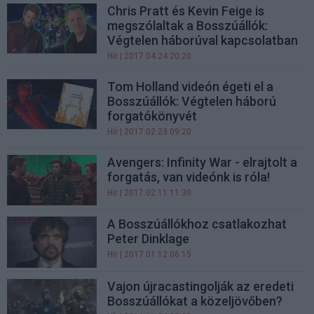
Chris Pratt és Kevin Feige is
megszólaltak a Bosszúállók:
Végtelen háborúval kapcsolatban
Hír
| 2017.04.24 20:20
Tom Holland videón égeti el a
Bosszúállók: Végtelen háború
forgatókönyvét
Hír
| 2017.02.23 09:20
Avengers: Infinity War - elrajtolt a
forgatás, van videónk is róla!
Hír
| 2017.02.11 11:30
A Bosszúállókhoz csatlakozhat
Peter Dinklage
Hír
| 2017.01.12 06:15
Vajon újracastingolják az eredeti
Bosszúállókat a közeljövőben?