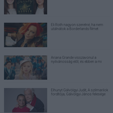
Eli Roth nagyon szeretné, ha nem
utálnátok a Borderlands filmet
Ariana Grande visszavonul a
nyilvánosság elől, és ebben a mi
felelősségünk is benne van
Elhunyt Gálvölgyi Judit, A szilmarilok
fordítója, Gálvölgyi János felesége