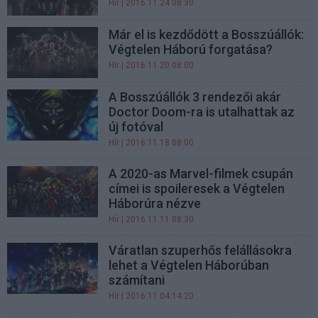
Hír
| 2016.11.24 08:30
Már el is kezdődött a Bosszúállók:
Végtelen Háború forgatása?
Hír
| 2016.11.20 08:00
A Bosszúállók 3 rendezői akár
Doctor Doom-ra is utalhattak az
új fotóval
Hír
| 2016.11.18 08:00
A 2020-as Marvel-filmek csupán
címei is spoileresek a Végtelen
Háborúra nézve
Hír
| 2016.11.11 08:30
Váratlan szuperhős felállásokra
lehet a Végtelen Háborúban
számítani
Hír
| 2016.11.04 14:20