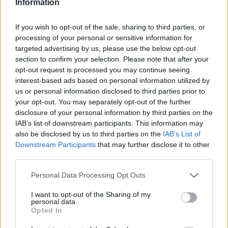
Hír
| 2018.03.18 11:55
Information
Keanu Reeves szuperhősnek
If you wish to opt-out of the sale, sharing to third parties, or
állhat
processing of your personal or sensitive information for
Hír
| 2018.03.04 18:00
targeted advertising by us, please use the below opt-out
section to confirm your selection. Please note that after your
A Végtelen háború rendezője
opt-out request is processed you may continue seeing
szerint nem fogunk csalódni
interest-based ads based on personal information utilized by
Thanosban
us or personal information disclosed to third parties prior to
Hír
| 2018.01.08 10:00
your opt-out. You may separately opt-out of the further
disclosure of your personal information by third parties on the
Bosszúállók: Végtelen háború - a
IAB’s list of downstream participants. This information may
szinkronos előzetes talán még
also be disclosed by us to third parties on the
IAB’s List of
jobb is
Downstream Participants
that may further disclose it to other
third parties.
Hír
| 2017.12.07 18:00
Please note that this website/app uses one or more Google
Personal Data Processing Opt Outs
Amerika Kapitány szakállt
services and may gather and store information including but
növesztett és az internet
not limited to your visit or usage behaviour. You may click to
I want to opt-out of the Sharing of my
elszabadult
personal data.
grant or deny consent to Google and its third-party tags to
Opted In
Hír
| 2017.12.02 22:50
use your data for below specified purposes in below Google
consent section.