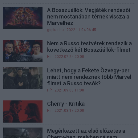
A Bosszúállók: Végjáték rendezői
nem mostanában térnek vissza a
Marvelhez
gsplus.hu
| 2022.11.04 06:45
Nem a Russo testvérek rendezik a
következő két Bosszúállók-filmet
Hír
| 2022.07.24 20:00
Lehet, hogy a Fekete Özvegy-per
miatt nem rendeznek több Marvel
filmet a Russo tesók?
Hír
| 2021.09.08 11:00
Cherry - Kritika
Hír
| 2021.03.17 20:00
Megérkezett az első előzetes a
Cherry-hez, melyben rá sem