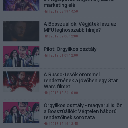
marketing elé
Hír
| 2019.03.19 14:50
A Bosszúállók: Végjáték lesz az
MFU leghosszabb filmje?
Hír
| 2019.02.06 12:00
Pilot: Orgyilkos osztály
Hír
| 2019.01.01 12:00
A Russo-tesók örömmel
rendeznének a jövőben egy Star
Wars filmet
Hír
| 2018.12.24 10:00
Orgyilkos osztály - magyarul is jön
a Bosszúállók: Végtelen háború
rendezőinek sorozata
Hír
| 2018.12.16 13:45