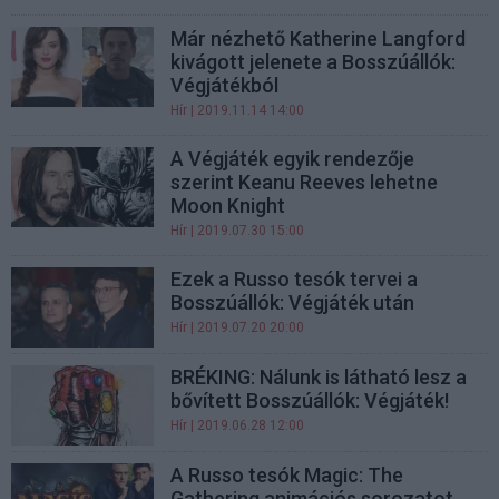
Már nézhető Katherine Langford
kivágott jelenete a Bosszúállók:
Végjátékból
Hír
| 2019.11.14 14:00
A Végjáték egyik rendezője
szerint Keanu Reeves lehetne
Moon Knight
Hír
| 2019.07.30 15:00
Ezek a Russo tesók tervei a
Bosszúállók: Végjáték után
Hír
| 2019.07.20 20:00
BRÉKING: Nálunk is látható lesz a
bővített Bosszúállók: Végjáték!
Hír
| 2019.06.28 12:00
A Russo tesók Magic: The
Gathering animációs sorozatot