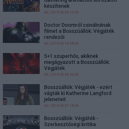
készítenek
Hír
| 2019.06.05 10:00
Doctor Doomról csinálnának
filmet a Bosszúállók: Végjáték
rendezői
Hír
| 2019.05.10 08:00
5+1 szuperhős, akiknek
megágyazott a Bosszúállók:
Végjáték
Hír
| 2019.05.09 20:00
Bosszúállók: Végjáték - ezért
vágták ki Katherine Langford
jeleneteit
Hír
| 2019.05.07 18:00
Bosszúállók: Végjáték -
Szerkesztőségi kritika