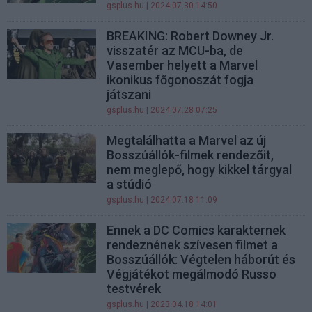
gsplus.hu
| 2024.07.30 14:50
BREAKING: Robert Downey Jr.
visszatér az MCU-ba, de
Vasember helyett a Marvel
ikonikus főgonoszát fogja
játszani
gsplus.hu
| 2024.07.28 07:25
Megtalálhatta a Marvel az új
Bosszúállók-filmek rendezőit,
nem meglepő, hogy kikkel tárgyal
a stúdió
gsplus.hu
| 2024.07.18 11:09
Ennek a DC Comics karakternek
rendeznének szívesen filmet a
Bosszúállók: Végtelen háborút és
Végjátékot megálmodó Russo
testvérek
gsplus.hu
| 2023.04.18 14:01