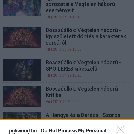
sorozatai a Végtelen háború
eseményeit
Hír
| 2018.06.11 18:18
Bosszúállók: Végtelen háború -
így született döntés a karakterek
sorsáról
Hír
| 2018.05.09 16:00
Bosszúállók: Végtelen háború -
SPOILERES kibeszélő
Hír
| 2018.04.29 10:20
Bosszúállók: Végtelen háború -
Kritika
Hír
| 2018.04.26 06:45
A Hangya és a Darázs - Szoros
kapcsolat lesz a Végtelen háború
eseményeivel
puliwood.hu -
Do Not Process My Personal