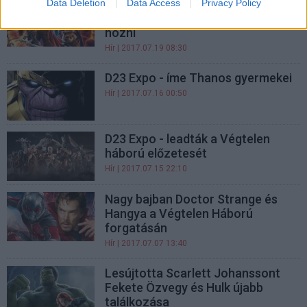
Az Őrzők a Végtelen Háborúban is
Data Deletion
Data Access
Privacy Policy
a megszokott oldalukat fogják
hozni
Hír
| 2017.07.19 08:30
D23 Expo - íme Thanos gyermekei
Hír
| 2017.07.16 00:50
D23 Expo - leadták a Végtelen
háború előzetesét
Hír
| 2017.07.15 22:10
Nagy bajban Doctor Strange és
Hangya a Végtelen Háború
forgatásán
Hír
| 2017.07.07 13:40
Lesújtotta Scarlett Johanssont
Fekete Özvegy és Hulk újabb
találkozása