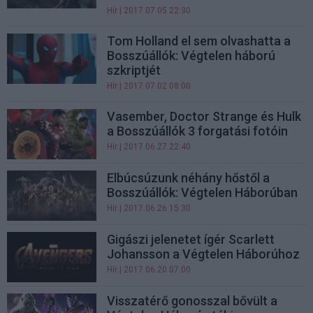
Hír
| 2017.07.05 22:30
Tom Holland el sem olvashatta a
Bosszúállók: Végtelen háború
szkriptjét
Hír
| 2017.07.02 08:00
Vasember, Doctor Strange és Hulk
a Bosszúállók 3 forgatási fotóin
Hír
| 2017.06.27 22:40
Elbúcsúzunk néhány hőstől a
Bosszúállók: Végtelen Háborúban
Hír
| 2017.06.26 15:30
Gigászi jelenetet ígér Scarlett
Johansson a Végtelen Háborúhoz
Hír
| 2017.06.20 07:00
Visszatérő gonosszal bővült a