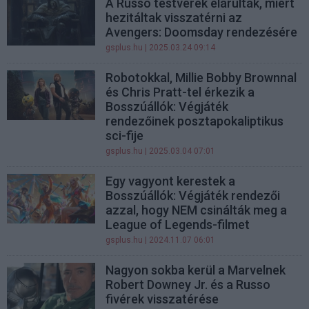
A Russo testvérek elárulták, miért
hezitáltak visszatérni az
Avengers: Doomsday rendezésére
gsplus.hu
| 2025.03.24 09:14
Robotokkal, Millie Bobby Brownnal
és Chris Pratt-tel érkezik a
Bosszúállók: Végjáték
rendezőinek posztapokaliptikus
sci-fije
gsplus.hu
| 2025.03.04 07:01
Egy vagyont kerestek a
Bosszúállók: Végjáték rendezői
azzal, hogy NEM csinálták meg a
League of Legends-filmet
gsplus.hu
| 2024.11.07 06:01
Nagyon sokba kerül a Marvelnek
Robert Downey Jr. és a Russo
fivérek visszatérése