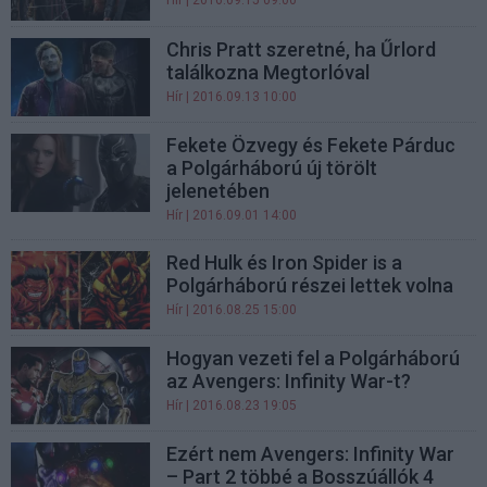
Hír
| 2016.09.15 09:00
Chris Pratt szeretné, ha Űrlord
találkozna Megtorlóval
Hír
| 2016.09.13 10:00
Fekete Özvegy és Fekete Párduc
a Polgárháború új törölt
jelenetében
Hír
| 2016.09.01 14:00
Red Hulk és Iron Spider is a
Polgárháború részei lettek volna
Hír
| 2016.08.25 15:00
Hogyan vezeti fel a Polgárháború
az Avengers: Infinity War-t?
Hír
| 2016.08.23 19:05
Ezért nem Avengers: Infinity War
– Part 2 többé a Bosszúállók 4