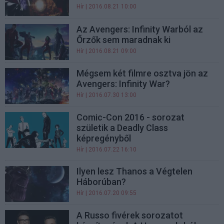
Hír
| 2016.08.21 10:00
Az Avengers: Infinity Warból az
Őrzők sem maradnak ki
Hír
| 2016.08.21 09:00
Mégsem két filmre osztva jön az
Avengers: Infinity War?
Hír
| 2016.07.30 13:00
Comic-Con 2016 - sorozat
születik a Deadly Class
képregényből
Hír
| 2016.07.22 16:10
Ilyen lesz Thanos a Végtelen
Háborúban?
Hír
| 2016.07.20 09:55
A Russo fivérek sorozatot