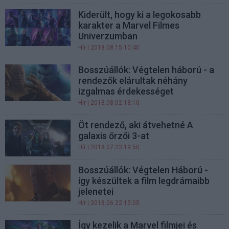
Kiderült, hogy ki a legokosabb
karakter a Marvel Filmes
Univerzumban
Hír
| 2018.08.15 10:40
Bosszúállók: Végtelen háború - a
rendezők elárultak néhány
izgalmas érdekességet
Hír
| 2018.08.02 18:10
Öt rendező, aki átvehetné A
galaxis őrzői 3-at
Hír
| 2018.07.23 19:50
Bosszúállók: Végtelen Háború -
így készültek a film legdrámaibb
jelenetei
Hír
| 2018.06.22 15:05
Így kezelik a Marvel filmjei és