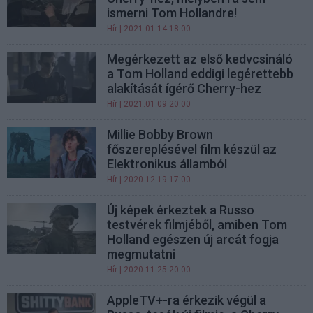
ismerni Tom Hollandre!
Hír
| 2021.01.14 18:00
Megérkezett az első kedvcsináló
a Tom Holland eddigi legérettebb
alakítását ígérő Cherry-hez
Hír
| 2021.01.09 20:00
Millie Bobby Brown
főszereplésével film készül az
Elektronikus államból
Hír
| 2020.12.19 17:00
Új képek érkeztek a Russo
testvérek filmjéből, amiben Tom
Holland egészen új arcát fogja
megmutatni
Hír
| 2020.11.25 20:00
AppleTV+-ra érkezik végül a