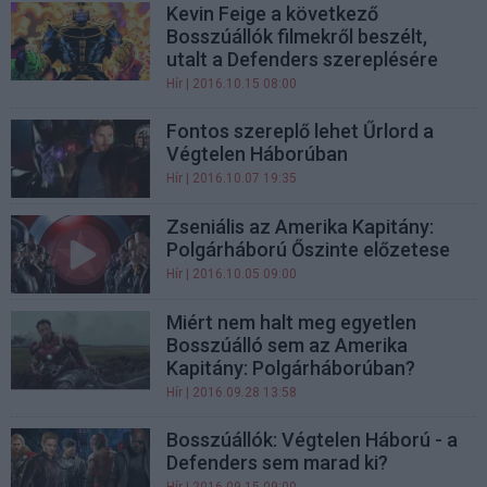
Kevin Feige a következő
Bosszúállók filmekről beszélt,
utalt a Defenders szereplésére
Hír
| 2016.10.15 08:00
Fontos szereplő lehet Űrlord a
Végtelen Háborúban
Hír
| 2016.10.07 19:35
Zseniális az Amerika Kapitány:
Polgárháború Őszinte előzetese
Hír
| 2016.10.05 09:00
Miért nem halt meg egyetlen
Bosszúálló sem az Amerika
Kapitány: Polgárháborúban?
Hír
| 2016.09.28 13:58
Bosszúállók: Végtelen Háború - a
Defenders sem marad ki?