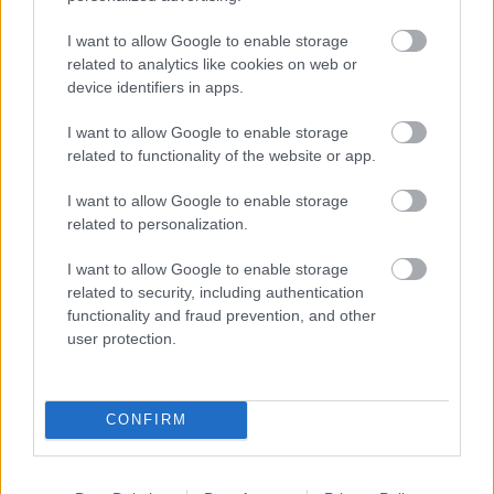
Hír
| 2017.08.22 15:40
I want to allow Google to enable storage
related to analytics like cookies on web or
Új részletek a Bosszúállók:
device identifiers in apps.
Végtelen Háborúról
Hír
| 2017.07.31 08:00
I want to allow Google to enable storage
related to functionality of the website or app.
A Végtelen Háború feltárja Skarlát
Boszorkány és Vízió kapcsolatát
I want to allow Google to enable storage
Hír
| 2017.07.28 21:40
related to personalization.
Captain Marvel mégsem lesz
I want to allow Google to enable storage
benne a Bosszúállók: Végtelen
related to security, including authentication
háborúban?
functionality and fraud prevention, and other
Hír
| 2017.07.26 15:35
user protection.
Comic-Con 2017 - kiszivárgott a
Bosszúállók: Végtelen Háború
CONFIRM
előzetese
Hír
| 2017.07.23 14:25