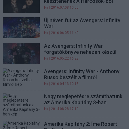
készítenének A Harcosok-ból
Hír
| 2016.07.08 10:00
Új néven fut az Avengers: Infinity
War
Hír
| 2016.06.05 11:40
Az Avengers: Infinity War
forgatókönyve nehezen készül
Hír
| 2016.05.22 16:28
Avengers: Infinity War - Anthony
Russo beszélt a filmről
Hír
| 2016.04.13 10:18
Nagy meglepetésre számíthatunk
az Amerika Kapitány 3-ban
Hír
| 2014.08.28 17:10
Amerika Kapitány 2: Íme Robert