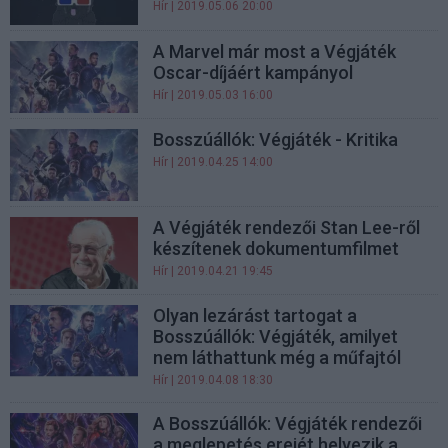
Hír
| 2019.05.06 20:00
A Marvel már most a Végjáték
Oscar-díjáért kampányol
Hír
| 2019.05.03 16:00
Bosszúállók: Végjáték - Kritika
Hír
| 2019.04.25 14:00
A Végjáték rendezői Stan Lee-ről
készítenek dokumentumfilmet
Hír
| 2019.04.21 19:45
Olyan lezárást tartogat a
Bosszúállók: Végjáték, amilyet
nem láthattunk még a műfajtól
Hír
| 2019.04.08 18:30
A Bosszúállók: Végjáték rendezői
a meglepetés erejét helyezik a