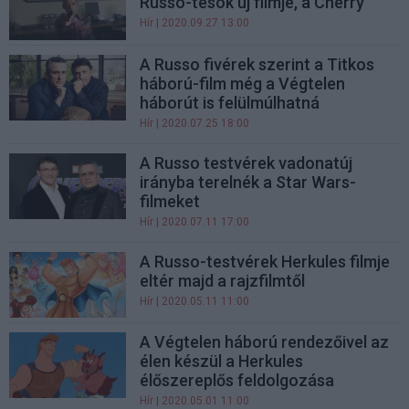
Russo-tesók új filmje, a Cherry
Hír
| 2020.09.27 13:00
A Russo fivérek szerint a Titkos
háború-film még a Végtelen
háborút is felülmúlhatná
Hír
| 2020.07.25 18:00
A Russo testvérek vadonatúj
irányba terelnék a Star Wars-
filmeket
Hír
| 2020.07.11 17:00
A Russo-testvérek Herkules filmje
eltér majd a rajzfilmtől
Hír
| 2020.05.11 11:00
A Végtelen háború rendezőivel az
élen készül a Herkules
élőszereplős feldolgozása
Hír
| 2020.05.01 11:00