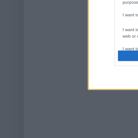
purpose
I want 
I want t
web or d
I want t
or app.
I want t
I want t
authenti