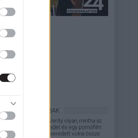
LEGOLVASOTTABBAK
A Verity olyan, mintha az
Eredet és egy pornófilm
keveredett volna össze