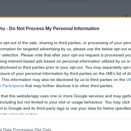
latok száma: 4
hu -
Do Not Process My Personal Information
igyelő: Nemek és igenek
to opt-out of the sale, sharing to third parties, or processing of your per
20
formation for targeted advertising by us, please use the below opt-out s
és megrázó, szól nőkhöz és férfiakhoz, mesél szexről és
r selection. Please note that after your opt-out request is processed y
rál Színház illusztris szereplőgárdával mutatta be Nina
rabját.
eing interest-based ads based on personal information utilized by us or
disclosed to third parties prior to your opt-out. You may separately opt-
losure of your personal information by third parties on the IAB’s list of
folytatódik új részekkel A mi kis
. This information may also be disclosed by us to third parties on the
IA
Participants
that may further disclose it to other third parties.
20
-
 that this website/app uses one or more Google services and may gath
okat várni, hogy visszatérhessünk Pajkaszegre.
including but not limited to your visit or usage behaviour. You may click 
 to Google and its third-party tags to use your data for below specifi
ogle consent section.
lert kapott a téli szezon magyar
l Data Processing Opt Outs