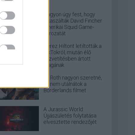
Nagyon úgy fest, hogy
elkaszálták David Fincher
amerikai Squid Game-
sorozatát
Perez Hiltont letiltották a
TikTokról, miután élő
közvetítésben ártott
magának
Eli Roth nagyon szeretné,
ha nem utálnátok a
Borderlands filmet
A Jurassic World:
Újjászületés folytatása
elvesztette rendezőjét