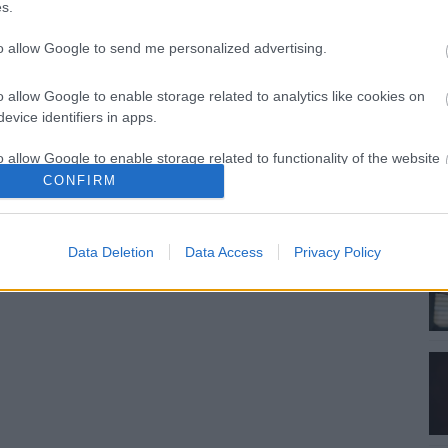
s.
to allow Google to send me personalized advertising.
o allow Google to enable storage related to analytics like cookies on
evice identifiers in apps.
o allow Google to enable storage related to functionality of the website
CONFIRM
o allow Google to enable storage related to personalization.
Data Deletion
Data Access
Privacy Policy
o allow Google to enable storage related to security, including
cation functionality and fraud prevention, and other user protection.