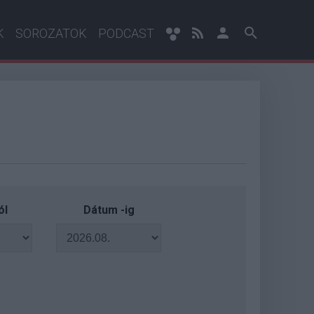
K
SOROZATOK
PODCAST
ól
Dátum -ig