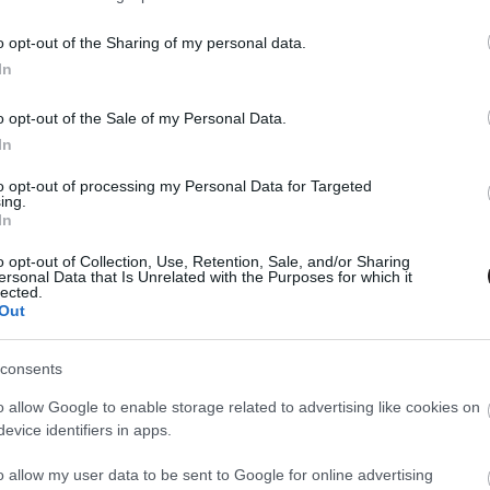
10
a.
o opt-out of the Sharing of my personal data.
In
 A mi kis falunk második évada
o opt-out of the Sale of my Personal Data.
15
In
an és lőrében gazdag lakói hamarosan visszatérnek a
ugyanis kiderült, hogy már nincs messze A mi kis falunk 2.
to opt-out of processing my Personal Data for Targeted
ing.
In
o opt-out of Collection, Use, Retention, Sale, and/or Sharing
ersonal Data that Is Unrelated with the Purposes for which it
lected.
Out
consents
o allow Google to enable storage related to advertising like cookies on
evice identifiers in apps.
o allow my user data to be sent to Google for online advertising