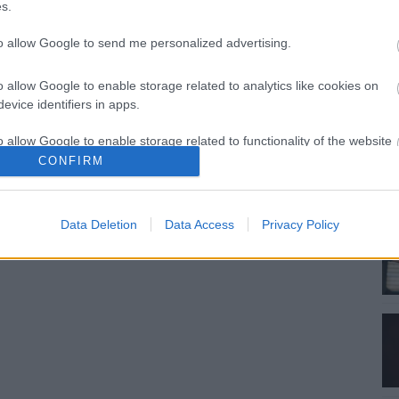
s.
rábban berendelte a Tom Clancy népszerű karakterére
ynek első részét az a rendező készíti, akit a Kódjátszmáért
to allow Google to send me personalized advertising.
k.
o allow Google to enable storage related to analytics like cookies on
evice identifiers in apps.
o allow Google to enable storage related to functionality of the website
CONFIRM
o allow Google to enable storage related to personalization.
Data Deletion
Data Access
Privacy Policy
o allow Google to enable storage related to security, including
cation functionality and fraud prevention, and other user protection.