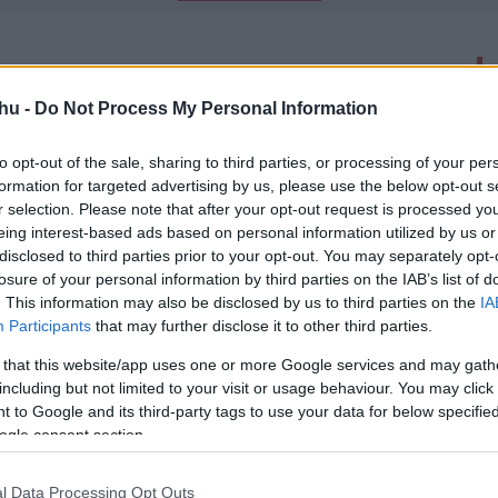
latok száma: 6
hu -
Do Not Process My Personal Information
 Star Wars-sorozaton dolgozik a Lost
re
to opt-out of the sale, sharing to third parties, or processing of your per
formation for targeted advertising by us, please use the below opt-out s
22 09:38
r selection. Please note that after your opt-out request is processed y
őtársa a produkció tető alá hozásába a saját fia, Nick Cuse
eing interest-based ads based on personal information utilized by us or
disclosed to third parties prior to your opt-out. You may separately opt-
losure of your personal information by third parties on the IAB’s list of
tő: Lost - Eltűntek
. This information may also be disclosed by us to third parties on the
IA
00
Participants
that may further disclose it to other third parties.
tjára minden idők egyik legjobb és legmeghatározóbb
-
 that this website/app uses one or more Google services and may gath
rökre megváltoztatta a tévézést.
including but not limited to your visit or usage behaviour. You may click 
 to Google and its third-party tags to use your data for below specifi
ogle consent section.
Öt nap a kórházban
00
l Data Processing Opt Outs