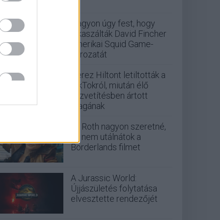
Nagyon úgy fest, hogy
elkaszálták David Fincher
amerikai Squid Game-
sorozatát
Perez Hiltont letiltották a
TikTokról, miután élő
közvetítésben ártott
magának
Eli Roth nagyon szeretné,
ha nem utálnátok a
Borderlands filmet
A Jurassic World:
Újjászületés folytatása
elvesztette rendezőjét