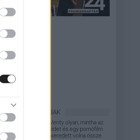
LEGOLVASOTTABBAK
A Verity olyan, mintha az
Eredet és egy pornófilm
keveredett volna össze