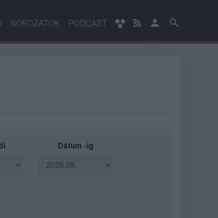
K
SOROZATOK
PODCAST
ól
Dátum -ig