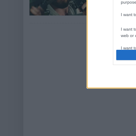
purpose
Az Amazon még ko
épülő szériát, mel
I want 
Oscar-díjra jelölte
I want t
web or d
I want t
or app.
I want t
I want t
authenti