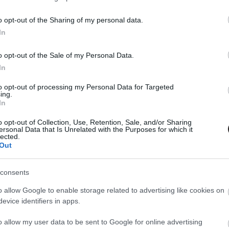
gbeesett, magára hagyott lakossága a lecsapni készülő
őtt, alatt és az azt követő földi pokol napjaiban.
o opt-out of the Sharing of my personal data.
In
lgozást kap a Galaxis útikalauz
o opt-out of the Sale of my Personal Data.
nak
In
00
to opt-out of processing my Personal Data for Targeted
sszikusa ezúttal a Hulun elevenedik meg sorozat
ing.
In
o opt-out of Collection, Use, Retention, Sale, and/or Sharing
 a Jack Ryan sorozat első trailere
ersonal Data that Is Unrelated with the Purposes for which it
lected.
40
Out
rű hőse, Jack Ryan sorozat formájában folytatja és az
szönhetően már azt is tudjuk, hogyan fog kinézni a
ig befutott a teljes trailer is.
consents
o allow Google to enable storage related to advertising like cookies on
t rendező készíti a Jack Ryan-sorozat
evice identifiers in apps.
ját
o allow my user data to be sent to Google for online advertising
00