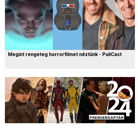
Megint rengeteg horrorfilmet néztünk - PuliCast