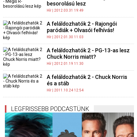
besorolású lesz
Hír
| 2012.03.31 19:49
A feláldozhatók 2 - Rajongói
paródiák + Olvasói felhívás!
Hír
| 2012.01.30 11:03
A feláldozhatók 2 - PG-13-as lesz
Chuck Norris miatt?
Hír
| 2012.01.19 11:30
A feláldozhatók 2 - Chuck Norris
és a stáb
Hír
| 2011.10.24 12:54
LEGFRISSEBB PODCASTÜNK