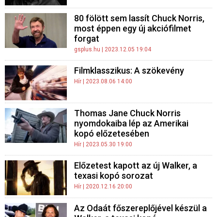
80 fölött sem lassít Chuck Norris,
most éppen egy új akciófilmet
forgat
gsplus.hu
| 2023.12.05 19:04
Filmklasszikus: A szökevény
Hír
| 2023.08.06 14:00
Thomas Jane Chuck Norris
nyomdokaiba lép az Amerikai
kopó előzetesében
Hír
| 2023.05.30 19:00
Előzetest kapott az új Walker, a
texasi kopó sorozat
Hír
| 2020.12.16 20:00
Az Odaát főszereplőjével készül a