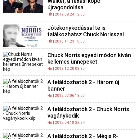
Walker, a texasi kopó
újragondolása
Hír
| 2019.09.24 12:00
Jótékonykodással te is
találkozhatsz Chuck Norisszal
Hír
| 2018.11.23 10:00
Chuck Norris egyedi módon kíván
kellemes ünnepeket
Hír
| 2013.12.20 08:30
A feláldozhatók 2 - Három új
banner
Hír
| 2012.07.06 13:50
A feláldozhatók 2 - Chuck Norris
vagánykodik
Hír
| 2012.04.18 22:24
A feláldozhatók 2 - Mégis R-