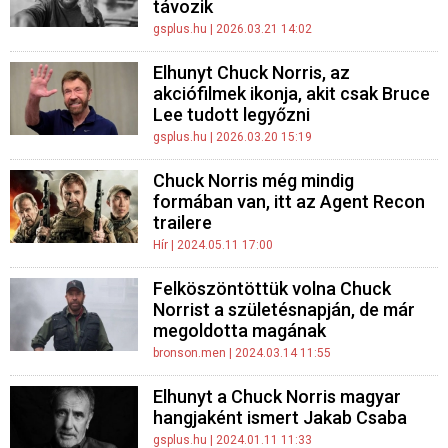
távozik
gsplus.hu
| 2026.03.21 14:02
Elhunyt Chuck Norris, az
akciófilmek ikonja, akit csak Bruce
Lee tudott legyőzni
gsplus.hu
| 2026.03.20 15:19
Chuck Norris még mindig
formában van, itt az Agent Recon
trailere
Hír
| 2024.05.11 17:00
Felköszöntöttük volna Chuck
Norrist a születésnapján, de már
megoldotta magának
bronson.men
| 2024.03.14 11:55
Elhunyt a Chuck Norris magyar
hangjaként ismert Jakab Csaba
gsplus.hu
| 2024.01.11 11:33