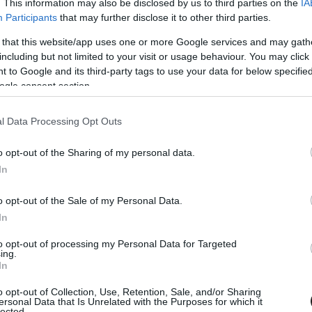
. This information may also be disclosed by us to third parties on the
IA
Participants
that may further disclose it to other third parties.
 Star Wars-történet rendezőjének
 that this website/app uses one or more Google services and may gath
ük a meglepetés cameót
including but not limited to your visit or usage behaviour. You may click 
 to Google and its third-party tags to use your data for below specifi
00
ogle consent section.
yesen ügyködött azon, hogy létrejöhessen a film egyik
ete.
l Data Processing Opt Outs
 igyekeznek levonni a következtetést
o opt-out of the Sharing of my personal data.
ásából
In
45
nem is, a stúdióvezetőségnél nagyot szólt az eredmény.
o opt-out of the Sale of my Personal Data.
In
len volt a Puliwood 2. Star Wars kvíze
to opt-out of processing my Personal Data for Targeted
ing.
35
In
s Kvízünk póteseményén még oldottabb, még kötetlenebb
amely egy nagyszerű estét eredményezett és kihívásban
o opt-out of Collection, Use, Retention, Sale, and/or Sharing
ről a résztvevő csapatok tanúskodhatnak. Ilyet még sokat!
ersonal Data that Is Unrelated with the Purposes for which it
lected.