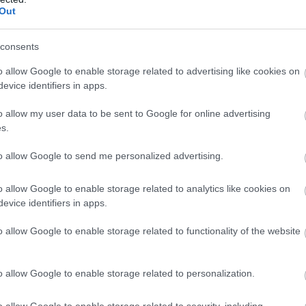
Out
tték meg, alul teljesített a Solo: Egy
örténet - Box Office
consents
50
o allow Google to enable storage related to advertising like cookies on
ültek minden idők leghíresebb franchise-ára?
evice identifiers in apps.
o allow my user data to be sent to Google for online advertising
tar Wars-történet - Spoileres
s.
to allow Google to send me personalized advertising.
40
-film a franchise mélypontja? Abszolút nem! Hogy lehetett
zolút igen.
o allow Google to enable storage related to analytics like cookies on
evice identifiers in apps.
 Puliwood első kvíze
o allow Google to enable storage related to functionality of the website
00
ngulat, egyszerre dobbanó Star Wars szívek, sör minden
a legdurvább klímát is megizzasztó kérdések: nézzétek
o allow Google to enable storage related to personalization.
n, hogyan zajlott le a legelső kvízünk egy messzi-messzi
o allow Google to enable storage related to security, including