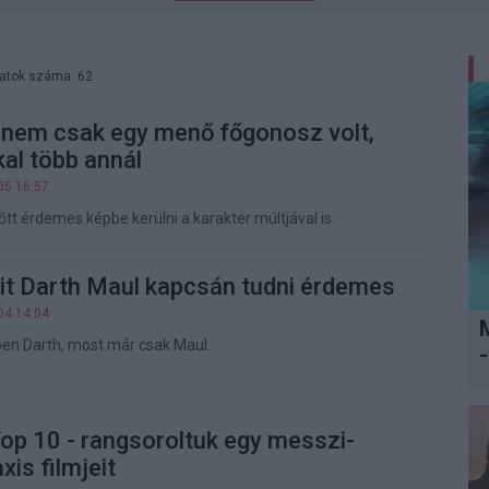
latok száma: 62
 nem csak egy menő főgonosz volt,
al több annál
05 16:57
tt érdemes képbe kerülni a karakter múltjával is.
it Darth Maul kapcsán tudni érdemes
04 14:04
en Darth, most már csak Maul.
-
op 10 - rangsoroltuk egy messzi-
xis filmjeit