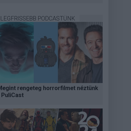
LEGFRISSEBB PODCASTÜNK
Megint rengeteg horrorfilmet néztünk
 PuliCast