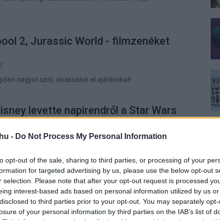
ool 2, Jurassic World - filmzenéket
00
en nagyot szól, olvassátok el ajánlónkat!
Disney levette napirendről a Star Wars
t
25
hu -
Do Not Process My Personal Information
k van?
to opt-out of the sale, sharing to third parties, or processing of your per
formation for targeted advertising by us, please use the below opt-out s
Van a Star Warsnak jövője?
r selection. Please note that after your opt-out request is processed y
eing interest-based ads based on personal information utilized by us or
00
disclosed to third parties prior to your opt-out. You may separately opt-
z biztosan van.
losure of your personal information by third parties on the IAB’s list of