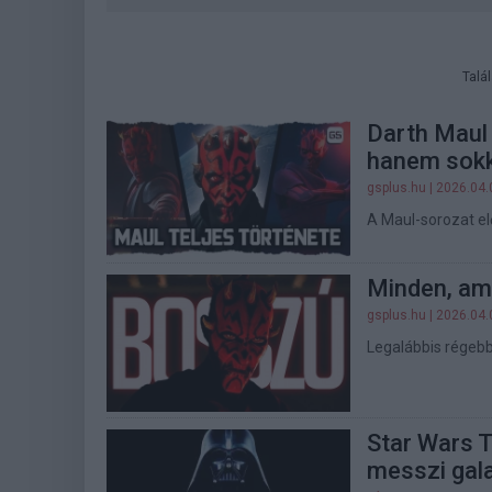
Talá
Darth Maul
hanem sokk
gsplus.hu
| 2026.04.
A Maul-sorozat elő
Minden, am
gsplus.hu
| 2026.04.
Legalábbis régebb
Star Wars T
messzi gala