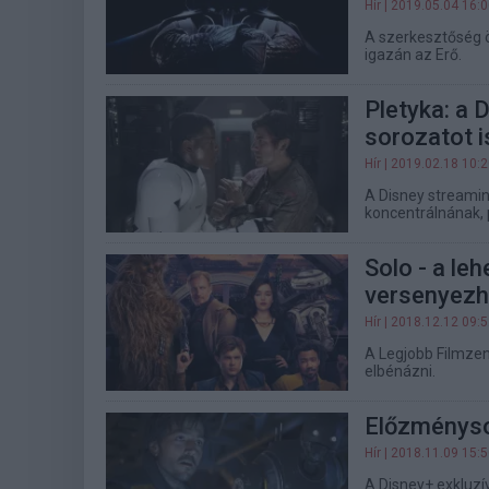
Hír
| 2019.05.04 16:
A szerkesztőség ö
igazán az Erő.
Pletyka: a 
sorozatot i
Hír
| 2019.02.18 10:
A Disney streamin
koncentrálnának, p
Solo - a le
versenyezhe
Hír
| 2018.12.12 09:
A Legjobb Filmzene
elbénázni.
Előzményso
Hír
| 2018.11.09 15:
A Disney+ exkluzí