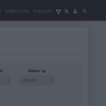
K
SOROZATOK
PODCAST
ól
Dátum -ig