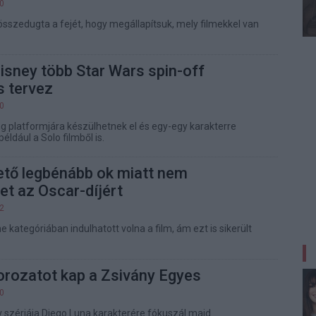
00
sszedugta a fejét, hogy megállapítsuk, mely filmekkel van
Disney több Star Wars spin-off
s tervez
20
g platformjára készülhetnek el és egy-egy karakterre
éldául a Solo filmből is.
hető legbénább ok miatt nem
t az Oscar-díjért
52
 kategóriában indulhatott volna a film, ám ezt is sikerült
rozatot kap a Zsivány Egyes
50
v szériája Diego Luna karakterére fókuszál majd.