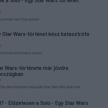
k a Solo - Egy Star Wars történet
30
 a premier sem fog csúszni.
y Star Wars-történet kész katasztrófa
45
nnfentes információ szerint.
ar Wars-története már jövőre
rországban
40
t Obi-Wan Kenobira fókuszáló Star Wars film akár már
.
? - Előzetesen a Solo - Egy Star Wars