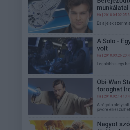
Befejeződte
munkálatai
Hír
| 2018.04.02 05:
És a jelek szerint
A Solo - Eg
volt
Hír
| 2018.03.26 20:
Legalábbis egy be
Obi-Wan St
foroghat Í
Hír
| 2018.02.14 13:
A régóta pletykál
jövőre elkészülhet
Nagyot szól