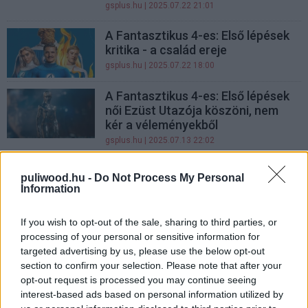
gsplus.hu
| 2025.07.22 21:01
A Fantasztikus 4-es: Első lépések
kritika - a család ereje
gsplus.hu
| 2025.07.22 18:00
A Fantasztikus 4-es: Első lépések
női Ezüst Utazója köszöni, nem
kér a véleményekből
gsplus.hu
| 2025.07.13 22:02
Szakállas Lénnyel borzolja a
puliwood.hu -
Do Not Process My Personal
kedélyeket A Fantasztikus 4-es:
Information
Első lépések utolsó előzetese
gsplus.hu
| 2025.06.25 17:34
If you wish to opt-out of the sale, sharing to third parties, or
processing of your personal or sensitive information for
Pizzareklám lőtte el a
targeted advertising by us, please use the below opt-out
Fantasztikus Négyes egyik
section to confirm your selection. Please note that after your
ellenfelét?
opt-out request is processed you may continue seeing
gsplus.hu
| 2025.06.18 19:35
interest-based ads based on personal information utilized by