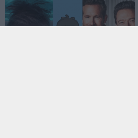
Megint rengeteg horrorfilmet néztünk - PuliCast