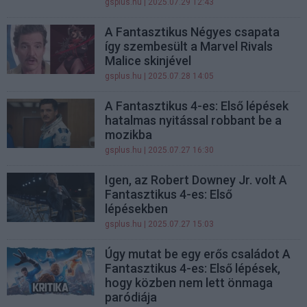
gsplus.hu
| 2025.07.29 12:43
A Fantasztikus Négyes csapata
így szembesült a Marvel Rivals
Malice skinjével
gsplus.hu
| 2025.07.28 14:05
A Fantasztikus 4-es: Első lépések
hatalmas nyitással robbant be a
mozikba
gsplus.hu
| 2025.07.27 16:30
Igen, az Robert Downey Jr. volt A
Fantasztikus 4-es: Első
lépésekben
gsplus.hu
| 2025.07.27 15:03
Úgy mutat be egy erős családot A
Fantasztikus 4-es: Első lépések,
hogy közben nem lett önmaga
paródiája