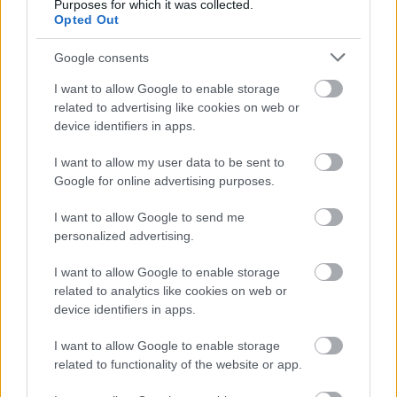
Purposes for which it was collected.
A Fantasztikus 4-es: Első lépések
Opted Out
az ígéretek szerint új korszakot
nyit a Marvel Moziverzumban
Google consents
gsplus.hu
| 2025.03.27 18:22
I want to allow Google to enable storage
related to advertising like cookies on web or
Már magyar szinkronnal is
device identifiers in apps.
nézhető A Fantasztikus 4-es: Első
lépések legelső előzetese
I want to allow my user data to be sent to
gsplus.hu
| 2025.02.25 12:49
Google for online advertising purposes.
Ha minden igaz, ekkor érkezik a
I want to allow Google to send me
Fantasztikus Négyes film első
personalized advertising.
előzetese
gsplus.hu
| 2025.02.02 13:01
I want to allow Google to enable storage
related to analytics like cookies on web or
Megérte várni a Gladiátor
device identifiers in apps.
folytatására ennyi évet?
gsplus.hu
| 2024.11.13 17:05
I want to allow Google to enable storage
related to functionality of the website or app.
Gladiátor II kritika – Vae victis!