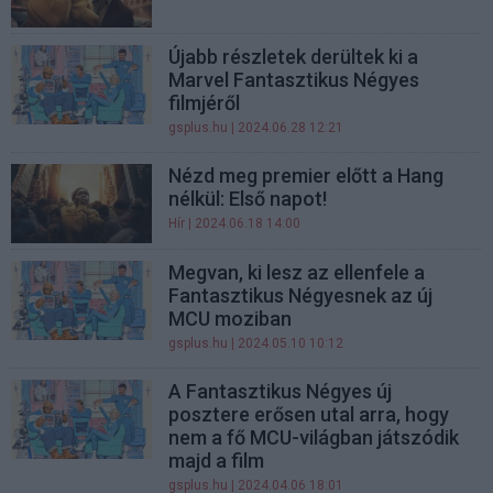
Újabb részletek derültek ki a
Marvel Fantasztikus Négyes
filmjéről
gsplus.hu
| 2024.06.28 12:21
Nézd meg premier előtt a Hang
nélkül: Első napot!
Hír
| 2024.06.18 14:00
Megvan, ki lesz az ellenfele a
Fantasztikus Négyesnek az új
MCU moziban
gsplus.hu
| 2024.05.10 10:12
A Fantasztikus Négyes új
posztere erősen utal arra, hogy
nem a fő MCU-világban játszódik
majd a film
gsplus.hu
| 2024.04.06 18:01