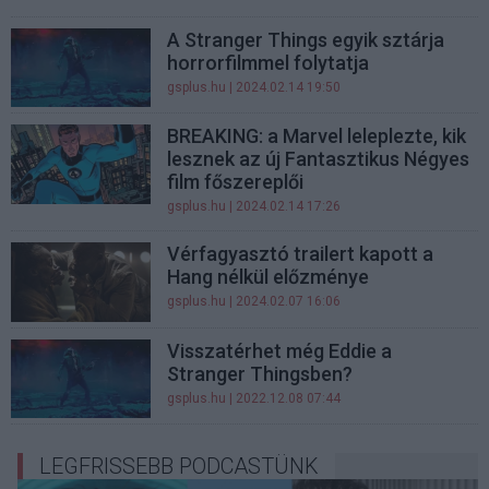
A Stranger Things egyik sztárja
horrorfilmmel folytatja
gsplus.hu
| 2024.02.14 19:50
BREAKING: a Marvel leleplezte, kik
lesznek az új Fantasztikus Négyes
film főszereplői
gsplus.hu
| 2024.02.14 17:26
Vérfagyasztó trailert kapott a
Hang nélkül előzménye
gsplus.hu
| 2024.02.07 16:06
Visszatérhet még Eddie a
Stranger Thingsben?
gsplus.hu
| 2022.12.08 07:44
LEGFRISSEBB PODCASTÜNK