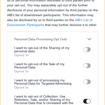
us or personal information disclosed to third parties prior to
Hát persze, hogy A Fantasztikus
your opt-out. You may separately opt-out of the further
4-es: Első lépések is saját
disclosure of your personal information by third parties on the
popcornos vödröt kap, de
IAB’s list of downstream participants. This information may
érkezett egy új előzetes is
also be disclosed by us to third parties on the
IAB’s List of
gsplus.hu
| 2025.06.04 17:36
Downstream Participants
that may further disclose it to other
third parties.
A Fantasztikus 4-es: Első lépések
Please note that this website/app uses one or more Google
filmhez kiadott Funko figurák
Personal Data Processing Opt Outs
services and may gather and store information including but
komoly spoilert rejtenek
not limited to your visit or usage behaviour. You may click to
I want to opt-out of the Sharing of my
gsplus.hu
| 2025.05.18 11:02
personal data.
grant or deny consent to Google and its third-party tags to
Opted In
use your data for below specified purposes in below Google
Már magyarul is nézhető A
consent section.
Fantasztikus 4-es: Első lépések új
I want to opt-out of the Sale of my
Personal Data.
előzetese
Opted In
gsplus.hu
| 2025.05.16 14:41
I want to opt-out of processing my
Personal Data for Targeted Advertising.
Az Ezüst Utazó is felbukkan A
Opted In
Fantasztikus 4-es: Első lépések új
előzetesében
I want to opt-out of Collection, Use,
Retention, Sale, and/or Sharing of my
gsplus.hu
| 2025.04.17 16:23
Personal Data that Is Unrelated with the