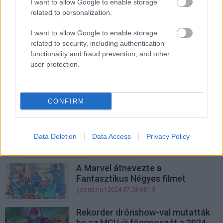
I want to allow Google to enable storage
gsplus.hu
| 2024.11.12 21:29
related to personalization.
I want to allow Google to enable storage
Ilyen szinkronhangokkal jön a
related to security, including authentication
Gladiátor 2
functionality and fraud prevention, and other
Hír
| 2024.10.28 21:00
user protection.
A Gladiátor 2 színészei nem
győzik dicsérni Ridley Scottot
CONFIRM
gsplus.hu
| 2024.10.22 08:01
Ilyen lesz majd Fáklya ruhája az új
Fantasztikus Négyes filmben
Data Deletion
Data Access
Privacy Policy
gsplus.hu
| 2024.08.10 10:49
A Marvel átnevezte a
Fantasztikus Négyes filmet
gsplus.hu
| 2024.07.28 08:13
Rekorder drónshow-val mutatták
be az MCU új főgonoszát a 2024-