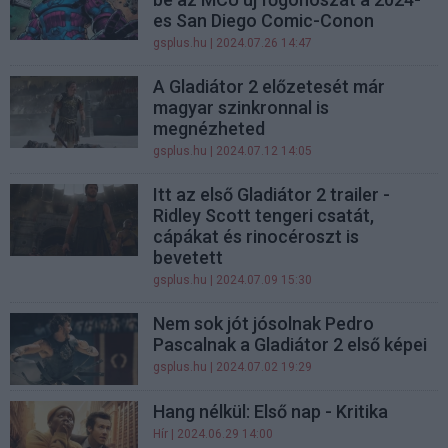
es San Diego Comic-Conon
gsplus.hu
| 2024.07.26 14:47
A Gladiátor 2 előzetesét már
magyar szinkronnal is
megnézheted
gsplus.hu
| 2024.07.12 14:05
Itt az első Gladiátor 2 trailer -
Ridley Scott tengeri csatát,
cápákat és rinocéroszt is
bevetett
gsplus.hu
| 2024.07.09 15:30
Nem sok jót jósolnak Pedro
Pascalnak a Gladiátor 2 első képei
gsplus.hu
| 2024.07.02 19:29
Hang nélkül: Első nap - Kritika
Hír
| 2024.06.29 14:00