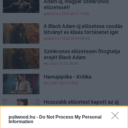
Adam új, magyar szinkronos
előzetesét!
gsplus.hu
| 2022.09.27 10:50
A Black Adam új előzetese csodás
látványt és klisés történetet ígér
gsplus.hu
| 2022.09.09 08:34
Szinkronos előzetesen fitogtatja
erejét Black Adam
Hír
| 2022.07.01 20:00
Hamupipőke - Kritika
Hír
| 2021.09.10 14:00
Hosszabb előzetest kapott az új
Hamupipőke film
Hír
| 2021.08.06 08:00
puliwood.hu -
Do Not Process My Personal
Information
Rövid előzetes érkezett a