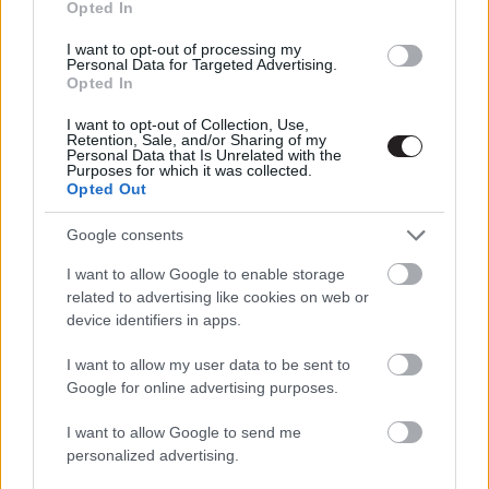
Opted In
Újabb előzetesen Will Ferrell
I want to opt-out of processing my
Eurovíziós vígjátéka
Personal Data for Targeted Advertising.
Hír
| 2020.06.13 11:00
Opted In
I want to opt-out of Collection, Use,
Will Ferrell és Rachel McAdams
Retention, Sale, and/or Sharing of my
Eurovíziójának előzetesétől szem
Personal Data that Is Unrelated with the
Purposes for which it was collected.
nem marad szárazon
Opted Out
Hír
| 2020.05.17 14:00
Google consents
Top 007 - Bond, James Bond-
rangsor
I want to allow Google to enable storage
Hír
| 2020.05.14 14:00
related to advertising like cookies on web or
device identifiers in apps.
Pierce Brosnan szerint a világ
megérett egy női 007-es ügynökre
I want to allow my user data to be sent to
Google for online advertising purposes.
Hír
| 2019.09.12 17:00
I want to allow Google to send me
Mamma Mia! Sose hagyjuk abba -
personalized advertising.
Kritika
Hír
| 2018.07.18 12:20