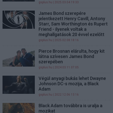
gsplus.hu
| 2025.03.04 19:33
James Bond szerepére
jelentkezett Henry Cavill, Antony
Starr, Sam Worthington és Rupert
Friend - ilyenek voltak a
meghallgatások 20 évvel ezelőtt
gsplus.hu
| 2025.02.08 18:16
Pierce Brosnan elárulta, hogy kit
látna szívesen James Bond
szerepében
gsplus.hu
| 2024.03.11 07:05
Végül anyagi bukás lehet Dwayne
Johnson DC-s mozija, a Black
Adam
gsplus.hu
| 2022.12.06 13:16
Black Adam továbbra is uralja a
mozikat