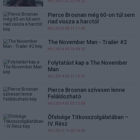
Hír
| 2017.01.22 09:22
Pierce Brosnan még 60-on túl sem
riad vissza a harctól
Hír
| 2015.08.21 17:45
The November Man - Trailer #2
Hír
| 2014.09.16 09:30
Folytatást kap a The November
Man
Hír
| 2014.08.21 10:37
Pierce Brosnan szívesen lenne
Feláldozható
Hír
| 2014.07.03 12:00
Őfelsége Titkosszolgálatában –
IV. Rész
Hír
| 2012.10.20 18:30