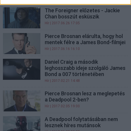
The Foreigner előzetes - Jackie
Chan bosszút esküszik
Hír
| 2017.06.26 17:05
Pierce Brosnan elárulta, hogy hol
mentek félre a James Bond-filmjei
Hír
| 2017.06.16 16:10
Daniel Craig a második
leghosszabb ideje szolgáló James
Bond a 007 történetében
Hír
| 2017.02.21 14:48
Pierce Brosnan lesz a meglepetés
a Deadpool 2-ben?
Hír
| 2017.02.05 19:00
A Deadpool folytatásában nem
lesznek híres mutánsok