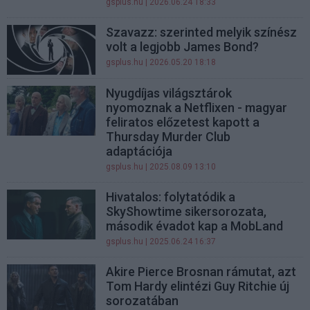
gsplus.hu
| 2026.06.24 18:33
Szavazz: szerinted melyik színész
volt a legjobb James Bond?
gsplus.hu
| 2026.05.20 18:18
Nyugdíjas világsztárok
nyomoznak a Netflixen - magyar
feliratos előzetest kapott a
Thursday Murder Club
adaptációja
gsplus.hu
| 2025.08.09 13:10
Hivatalos: folytatódik a
SkyShowtime sikersorozata,
második évadot kap a MobLand
gsplus.hu
| 2025.06.24 16:37
Akire Pierce Brosnan rámutat, azt
Tom Hardy elintézi Guy Ritchie új
sorozatában