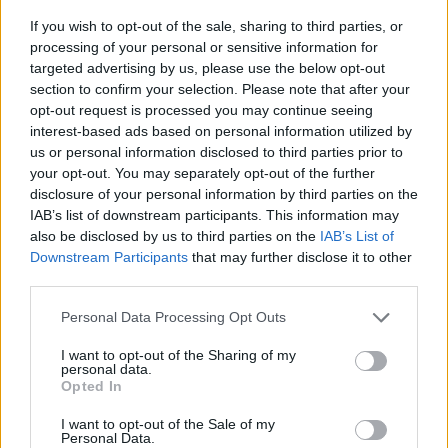
Hamupipőke újabb
If you wish to opt-out of the sale, sharing to third parties, or
feldolgozásához
processing of your personal or sensitive information for
Hír
| 2021.07.03 11:00
targeted advertising by us, please use the below opt-out
section to confirm your selection. Please note that after your
Pierce Brosnan szuperhősnek áll a
opt-out request is processed you may continue seeing
Black Adamben
interest-based ads based on personal information utilized by
Hír
| 2021.03.25 09:00
us or personal information disclosed to third parties prior to
your opt-out. You may separately opt-out of the further
Hamarosan az összes James
disclosure of your personal information by third parties on the
Bond-film elérhető lesz az HBO
IAB’s list of downstream participants. This information may
GO kínálatában
also be disclosed by us to third parties on the
IAB’s List of
Downstream Participants
that may further disclose it to other
Hír
| 2020.11.19 08:00
third parties.
Eurovíziós Dalfesztivál - A Fire
Please note that this website/app uses one or more Google
Personal Data Processing Opt Outs
Saga története - Kritika
services and may gather and store information including but
Hír
| 2020.07.03 14:00
not limited to your visit or usage behaviour. You may click to
I want to opt-out of the Sharing of my
personal data.
grant or deny consent to Google and its third-party tags to
Opted In
Támad a Mars! - Kritika
use your data for below specified purposes in below Google
Hír
| 2020.06.23 20:00
consent section.
I want to opt-out of the Sale of my
Personal Data.