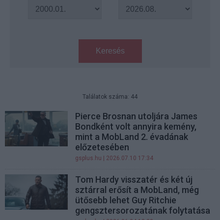
Keresés
Találatok száma: 44
Pierce Brosnan utoljára James
Bondként volt annyira kemény,
mint a MobLand 2. évadának
előzetesében
gsplus.hu
| 2026.07.10 17:34
Tom Hardy visszatér és két új
sztárral erősít a MobLand, még
ütősebb lehet Guy Ritchie
gengsztersorozatának folytatása