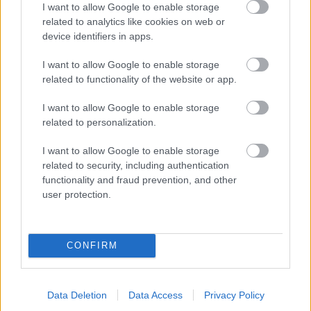
I want to allow Google to enable storage
related to analytics like cookies on web or
Az idegen - Kritika
device identifiers in apps.
Hír
| 2018.05.17 14:30
I want to allow Google to enable storage
related to functionality of the website or app.
Előzetest kapott a Mamma Mia:
Sose hagyjuk abba
I want to allow Google to enable storage
Hír
| 2017.12.21 12:30
related to personalization.
Andy Garcia is csatlakozott a
I want to allow Google to enable storage
Mamma Mia! folytatásához
related to security, including authentication
functionality and fraud prevention, and other
Hír
| 2017.09.27 16:10
user protection.
A Kingsman a megváltást
hozhatja el James Bondnak?
Hír
| 2017.09.25 18:30
CONFIRM
The Foreigner trailer - Jackie
Chan nagy visszatérése
Data Deletion
Data Access
Privacy Policy
Hír
| 2017.09.13 21:10