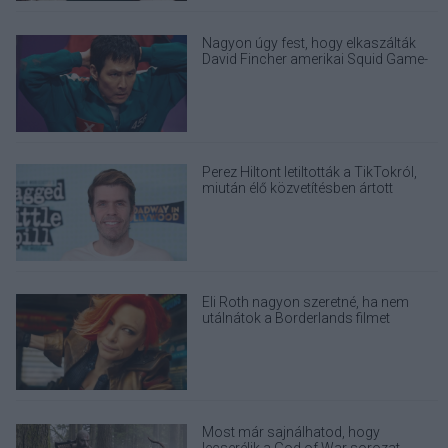
Nagyon úgy fest, hogy elkaszálták
David Fincher amerikai Squid Game-
sorozatát
Perez Hiltont letiltották a TikTokról,
miután élő közvetítésben ártott
magának
Eli Roth nagyon szeretné, ha nem
utálnátok a Borderlands filmet
Most már sajnálhatod, hogy
lecserélik a God of War sorozat