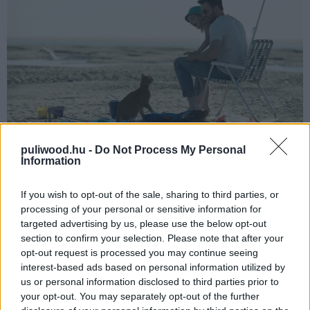
puliwood.hu -
Do Not Process My Personal
Information
Azért is volt szükség erre a hosszúra nyúlt bevezetőre,
hogy megértsd, Kedves Olvasó, mennyire sokat számít
If you wish to opt-out of the sale, sharing to third parties, or
egyes filmeseknél az alkotói szabadság, amit manapság
processing of your personal or sensitive information for
targeted advertising by us, please use the below opt-out
csak az olyan zsenik tudnak maguknak kivívni, mint
section to confirm your selection. Please note that after your
Christopher Nolan, hogy
azt csinálhassanak, amit
opt-out request is processed you may continue seeing
akarnak
, máskülönben a többiek a sorozatok és
interest-based ads based on personal information utilized by
független filmek terepén próbálkoznak tovább. Ugyan a
us or personal information disclosed to third parties prior to
sorozatoknál is egyre szembetűnőbb a minél nagyobb
your opt-out. You may separately opt-out of the further