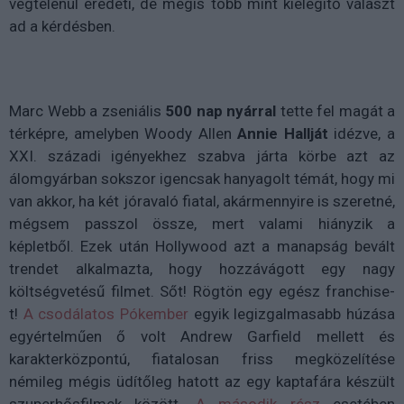
végtelenül eredeti, de mégis több mint kielégítő választ
ad a kérdésben.
Marc Webb a zseniális
500 nap nyárral
tette fel magát a
térképre, amelyben Woody Allen
Annie Hallját
idézve, a
XXI. századi igényekhez szabva járta körbe azt az
álomgyárban sokszor igencsak hanyagolt témát, hogy mi
van akkor, ha két jóravaló fiatal, akármennyire is szeretné,
mégsem passzol össze, mert valami hiányzik a
képletből. Ezek után Hollywood azt a manapság bevált
trendet alkalmazta, hogy hozzávágott egy nagy
költségvetésű filmet. Sőt! Rögtön egy egész franchise-
t!
A csodálatos Pókember
egyik legizgalmasabb húzása
egyértelműen ő volt Andrew Garfield mellett és
karakterközpontú, fiatalosan friss megközelítése
némileg mégis üdítőleg hatott az egy kaptafára készült