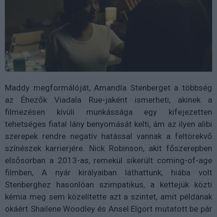
Maddy megformálóját, Amandla Stenberget a többség
az Éhezők Viadala Rue-jaként ismerheti, akinek a
filmezésen kívüli munkássága egy kifejezetten
tehetséges fiatal lány benyomását kelti, ám az ilyen alibi
szerepek rendre negatív hatással vannak a feltörekvő
színészek karrierjére. Nick Robinson, akit főszerepben
elsősorban a 2013-as, remekül sikerült coming-of-age
filmben, A nyár királyaiban láthattunk, hiába volt
Stenberghez hasonlóan szimpatikus, a kettejük közti
kémia meg sem közelítette azt a szintet, amit példának
okáért Shailene Woodley és Ansel Elgort mutatott be pár