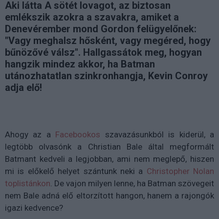
Aki látta A sötét lovagot, az biztosan
emlékszik azokra a szavakra, amiket a
Denevérember mond Gordon felügyelőnek:
"Vagy meghalsz hősként, vagy megéred, hogy
bűnözővé válsz". Hallgassátok meg, hogyan
hangzik mindez akkor, ha Batman
utánozhatatlan szinkronhangja, Kevin Conroy
adja elő!
Ahogy az a
Facebookos
szavazásunkból is kiderül, a
legtöbb olvasónk a Christian Bale által megformált
Batmant kedveli a legjobban, ami nem meglepő, hiszen
mi is előkelő helyet szántunk neki a
Christopher Nolan
toplistánkon
. De vajon milyen lenne, ha Batman szövegeit
nem Bale adná elő eltorzított hangon, hanem a rajongók
igazi kedvence?