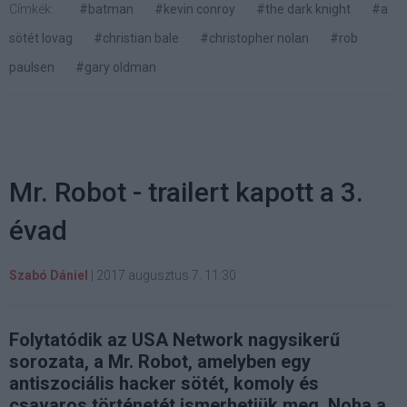
Címkék:
#batman
#kevin conroy
#the dark knight
#a
sötét lovag
#christian bale
#christopher nolan
#rob
paulsen
#gary oldman
Mr. Robot - trailert kapott a 3.
évad
Szabó Dániel
|
2017 augusztus 7. 11:30
Folytatódik az USA Network nagysikerű
sorozata, a Mr. Robot, amelyben egy
antiszociális hacker sötét, komoly és
csavaros történetét ismerhetjük meg. Noha a