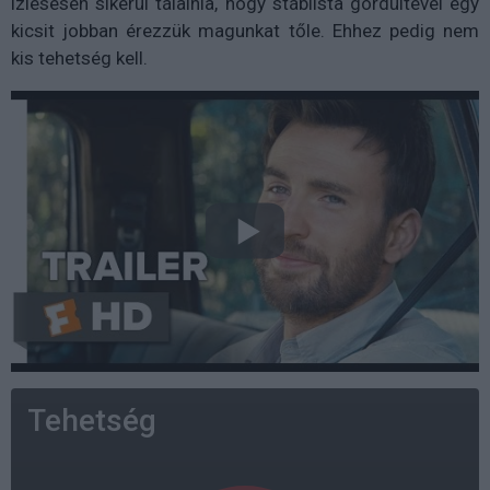
ízlésesen sikerül tálalnia, hogy stáblista gördültével egy
kicsit jobban érezzük magunkat tőle. Ehhez pedig nem
kis tehetség kell.
Tehetség