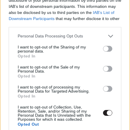
disclosure of your personal information by third parties on the
nézettség produkálására való törekvés és azután is
IAB’s list of downstream participants. This information may
folytatnak valamit, hogy az látványosan kifogyott a
also be disclosed by us to third parties on the
IAB’s List of
munícióból, a független, avagy kis költségvetésű
Downstream Participants
that may further disclose it to other
filmeken nem érződik a producerek, a befektetők
third parties.
ostorcsapása a rendezőn, a forgatókönyvírón, a
Please note that this website/app uses one or more Google
Personal Data Processing Opt Outs
színészeken, akkor sem, ha értelemszerűen ők is arra
services and may gather and store information including but
hajtanak, hogy pénzüknél legyenek és minél több
not limited to your visit or usage behaviour. You may click to
I want to opt-out of the Sharing of my
personal data.
emberhez eljusson a művük (nem hiába filmipar a neve,
grant or deny consent to Google and its third-party tags to
Opted In
függetlenül akármelyik szegmensétől). Ez a
use your data for below specified purposes in below Google
consent section.
felszabadultság pedig tisztán érződik a
Tehetségen
,
I want to opt-out of the Sale of my
Personal Data.
amelyben egy nagybácsi küzd matekzseni unokahúga
Opted In
felügyeleti jogáért a nagyanyjával szemben.
I want to opt-out of processing my
Personal Data for Targeted Advertising.
Opted In
I want to opt-out of Collection, Use,
Retention, Sale, and/or Sharing of my
Personal Data that Is Unrelated with the
Purposes for which it was collected.
Opted Out