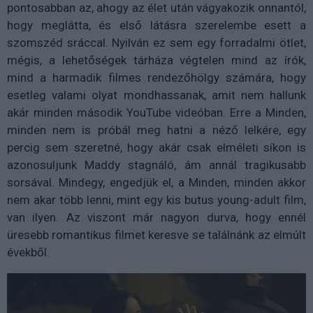
pontosabban az, ahogy az élet után vágyakozik onnantól,
hogy meglátta, és első látásra szerelembe esett a
szomszéd sráccal. Nyilván ez sem egy forradalmi ötlet,
mégis, a lehetőségek tárháza végtelen mind az írók,
mind a harmadik filmes rendezőhölgy számára, hogy
esetleg valami olyat mondhassanak, amit nem hallunk
akár minden második YouTube videóban. Erre a Minden,
minden nem is próbál meg hatni a néző lelkére, egy
percig sem szeretné, hogy akár csak elméleti síkon is
azonosuljunk Maddy stagnáló, ám annál tragikusabb
sorsával. Mindegy, engedjük el, a Minden, minden akkor
nem akar több lenni, mint egy kis butus young-adult film,
van ilyen. Az viszont már nagyon durva, hogy ennél
üresebb romantikus filmet keresve se találnánk az elmúlt
évekből.