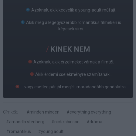
Azoknak, akik kedvelik a young-adult műfajt.
Akik még a legegyszerűbb romantikus filmeken is
képesek sírni.
KINEK NEM
Azoknak, akik érzelmeket várnak a filmtől.
Akik érdemi cselekményre számítanak...
... vagy esetleg pár jól megírt, maradandóbb gondolatra.
Címkék:
#minden minden
#everything everything
#amandla stenberg
#nick robinson
#dráma
#romantikus
#young adult