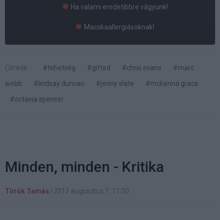
Ha valami eredetibbre vágyunk!
Macskaallergiásoknak!
Címkék:
#tehetség
#gifted
#chris evans
#marc
webb
#lindsay duncan
#jenny slate
#mckenna grace
#octavia spencer
Minden, minden - Kritika
Török Tamás
|
2017 augusztus 7. 11:00