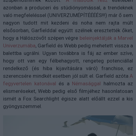
szuperhősfilmek között.
A második rész
esetében
azonban a produceri és stúdiónyomással, a trendeknek
való megfeleléssel (UNIVERZUMÉPÍTÉÉÉÉS!!!) már ő sem
nagyon tudott mit kezdeni és noha nem rajta múlt
elsősorban, Garfielddal együtt szélnek eresztették őket,
hogy a Hálószövőt szépen végre
beleinjektálják a Marvel
Univerzumába
, Garfield és Webb pedig mehetett vissza a
balettba ugrálni. Ugyan továbbra is fáj az ember szíve,
hogy ott van egy félbehagyott, rengeteg potenciállal
rendelkező (és hiba kijavítására váró) franchise, ez
szerencsére mindkét esetben jól sült el. Garfield azóta
A
fegyvertelen katonával
és a
Némasággal
halmozta az
elismeréseket, Webb pedig első filmjéhez hasonlatosan
ismét a Fox Searchlight égisze alatt előállt ezzel a kis
gyöngyszemmel.