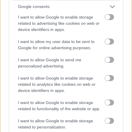
Google consents
I want to allow Google to enable storage
related to advertising like cookies on web or
device identifiers in apps.
I want to allow my user data to be sent to
Ha ezt az egyszerű alapkoncepciót nézzük, akkor talán le
Google for online advertising purposes.
is írhatnák egyesek a
Good Will Hunting
valamint a
Kramer kontra Kramer
szerelemgyerekeként, és a
I want to allow Google to send me
valóságtól sem állnának messze, ugyanakkor Webb
personalized advertising.
bebizonyítja, hogy milyen sok múlik a tálaláson.
I want to allow Google to enable storage
(Megsúgom: Nagyon sok!) Már az első percektől egy
related to analytics like cookies on web or
szeretetteljes, nem mézes-mázos, eleven kapcsolat
device identifiers in apps.
bontakozik ki Frank és unokahúga, Mary között a néző
szeme láttára. Előbbinek nem könnyű, mivel amellett,
I want to allow Google to enable storage
related to functionality of the website or app.
hogy kevésből tengődnek ketten, azt is tudja, hogy a lány
milyen képességekkel rendelkezik, mégis a normális
I want to allow Google to enable storage
életre próbálja nevelni, még ha utóbbinak ez nincs is
related to personalization.