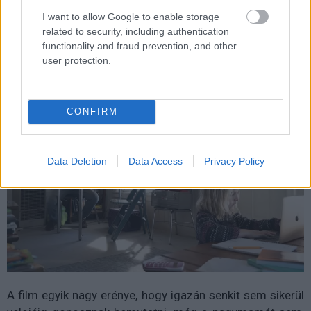
igazán ínyére. A férfi környezetében azonban egyre
I want to allow Google to enable storage
többen vélik úgy - többek között az évek múltán
related to security, including authentication
felbukkant, akaratos nagymama - hogy a kislánynak jobb
functionality and fraud prevention, and other
lenne lényegesen fejlettebb oktatásban részesülnie.
user protection.
CONFIRM
Data Deletion
Data Access
Privacy Policy
A film egyik nagy erénye, hogy igazán senkit sem sikerül