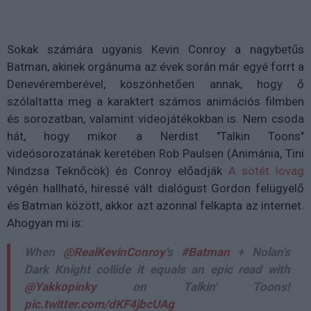
Sokak számára ugyanis Kevin Conroy a nagybetűs
Batman, akinek orgánuma az évek során már egyé forrt a
Denevéremberével, köszönhetően annak, hogy ő
szólaltatta meg a karaktert számos animációs filmben
és sorozatban, valamint videojátékokban is. Nem csoda
hát, hogy mikor a Nerdist "Talkin Toons"
videósorozatának keretében Rob Paulsen (Animánia, Tini
Nindzsa Teknőcök) és Conroy előadják
A sötét lovag
végén hallható, híressé vált dialógust Gordon felügyelő
és Batman között, akkor azt azonnal felkapta az internet.
Ahogyan mi is:
When
@RealKevinConroy
's
#Batman
+ Nolan's
Dark Knight collide it equals an epic read with
@Yakkopinky
on Talkin' Toons!
pic.twitter.com/dKF4jbcUAg