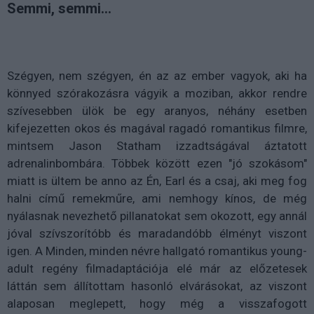
Semmi, semmi...
Szégyen, nem szégyen, én az az ember vagyok, aki ha
könnyed szórakozásra vágyik a moziban, akkor rendre
szívesebben ülök be egy aranyos, néhány esetben
kifejezetten okos és magával ragadó romantikus filmre,
mintsem Jason Statham izzadtságával áztatott
adrenalinbombára. Többek között ezen "jó szokásom"
miatt is ültem be anno az Én, Earl és a csaj, aki meg fog
halni című remekműre, ami nemhogy kínos, de még
nyálasnak nevezhető pillanatokat sem okozott, egy annál
jóval szívszorítóbb és maradandóbb élményt viszont
igen. A Minden, minden névre hallgató romantikus young-
adult regény filmadaptációja elé már az előzetesek
láttán sem állítottam hasonló elvárásokat, az viszont
alaposan meglepett, hogy még a visszafogott