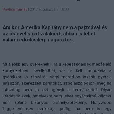
Pavlics Tamás
|
2017 augusztus 7. 18:00
Amikor Amerika Kapitány nem a pajzsával és
az öklével küzd valakiért, abban is lehet
valami erkölcsileg magasztos.
Mi a jobb egy gyereknek? Ha a képességeinek megfelelő
környezetben nevelkedhet, de le kell mondania a
gyerekkor jó részéről, vagy maradjon inkább gyerek,
játsszon, szerezzen barátokat, szocializálódjon, még ha
látszólag nem is ezt igényli a természete? Olyan
kérdések ezek, amelyekre nem lehet egyértelmű választ
adni (pláne bizonyos élethelyzetekben), Hollywood
függetlenfilmes szekciója pedig, ha nem is egy