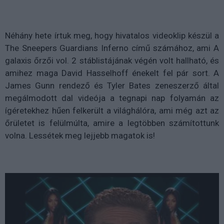
Néhány hete írtuk meg, hogy hivatalos videoklip készül a
The Sneepers Guardians Inferno című számához, ami A
galaxis őrzői vol. 2 stáblistájának végén volt hallható, és
amihez maga David Hasselhoff énekelt fel pár sort. A
James Gunn rendező és Tyler Bates zeneszerző által
megálmodott dal videója a tegnapi nap folyamán az
ígéretekhez hűen felkerült a világhálóra, ami még azt az
őrületet is felülmúlta, amire a legtöbben számítottunk
volna. Lessétek meg lejjebb magatok is!