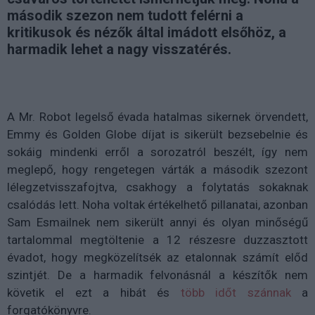
második szezon nem tudott felérni a
kritikusok és nézők által imádott elsőhöz, a
harmadik lehet a nagy visszatérés.
A Mr. Robot legelső évada hatalmas sikernek örvendett,
Emmy és Golden Globe díjat is sikerült bezsebelnie és
sokáig mindenki erről a sorozatról beszélt, így nem
meglepő, hogy rengetegen várták a második szezont
lélegzetvisszafojtva, csakhogy a folytatás sokaknak
csalódás lett. Noha voltak értékelhető pillanatai, azonban
Sam Esmailnek nem sikerült annyi és olyan minőségű
tartalommal megtöltenie a 12 részesre duzzasztott
évadot, hogy megközelítsék az etalonnak számít előd
szintjét. De a harmadik felvonásnál a készítők nem
követik el ezt a hibát és
több időt szánnak
a
forgatókönyvre.