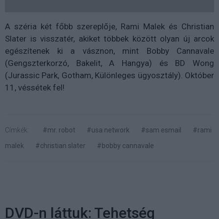
A széria két főbb szereplője, Rami Malek és Christian
Slater is visszatér, akiket többek között olyan új arcok
egészítenek ki a vásznon, mint Bobby Cannavale
(Gengszterkorzó, Bakelit, A Hangya) és BD Wong
(Jurassic Park, Gotham, Különleges ügyosztály). Október
11, véssétek fel!
Címkék:
#mr. robot
#usa network
#sam esmail
#rami
malek
#christian slater
#bobby cannavale
DVD-n láttuk: Tehetség