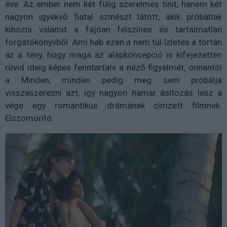
éve. Az ember nem két fülig szerelmes tinit, hanem két
nagyon igyekvő fiatal színészt látott, akik próbáltak
kihozni valamit a fájóan felszínes és tartalmatlan
forgatókönyvből. Ami hab ezen a nem túl ízletes a tortán
az a tény, hogy maga az alapkoncepció is kifejezetten
rövid ideig képes fenntartani a néző figyelmét, onnantól
a Minden, minden pedig meg sem próbálja
visszaszerezni azt, így nagyon hamar ásítozás lesz a
vége egy romantikus drámának címzett filmnek.
Elszomorító.