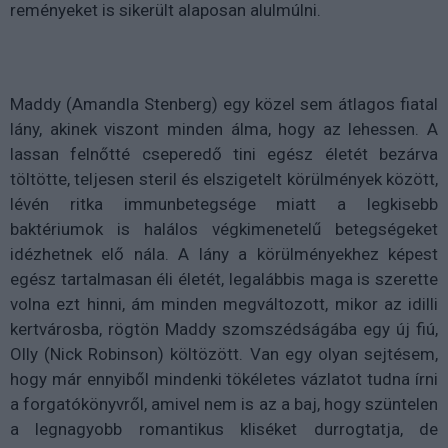
reményeket is sikerült alaposan alulmúlni.
Maddy (Amandla Stenberg) egy közel sem átlagos fiatal
lány, akinek viszont minden álma, hogy az lehessen. A
lassan felnőtté cseperedő tini egész életét bezárva
töltötte, teljesen steril és elszigetelt körülmények között,
lévén ritka immunbetegsége miatt a legkisebb
baktériumok is halálos végkimenetelű betegségeket
idézhetnek elő nála. A lány a körülményekhez képest
egész tartalmasan éli életét, legalábbis maga is szerette
volna ezt hinni, ám minden megváltozott, mikor az idilli
kertvárosba, rögtön Maddy szomszédságába egy új fiú,
Olly (Nick Robinson) költözött. Van egy olyan sejtésem,
hogy már ennyiből mindenki tökéletes vázlatot tudna írni
a forgatókönyvről, amivel nem is az a baj, hogy szüntelen
a legnagyobb romantikus kliséket durrogtatja, de