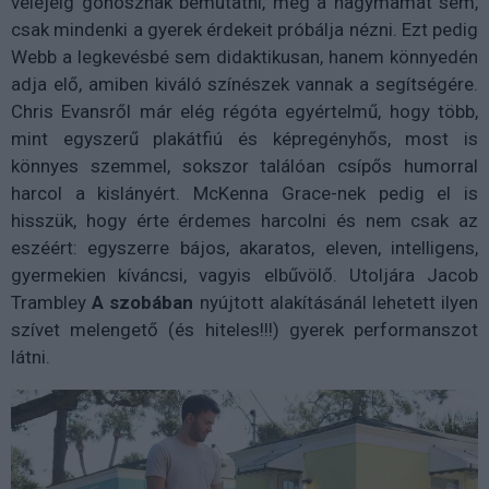
velejéig gonosznak bemutatni, még a nagymamát sem,
csak mindenki a gyerek érdekeit próbálja nézni. Ezt pedig
Webb a legkevésbé sem didaktikusan, hanem könnyedén
adja elő, amiben kiváló színészek vannak a segítségére.
Chris Evansről már elég régóta egyértelmű, hogy több,
mint egyszerű plakátfiú és képregényhős, most is
könnyes szemmel, sokszor találóan csípős humorral
harcol a kislányért. McKenna Grace-nek pedig el is
hisszük, hogy érte érdemes harcolni és nem csak az
eszéért: egyszerre bájos, akaratos, eleven, intelligens,
gyermekien kíváncsi, vagyis elbűvölő. Utoljára Jacob
Trambley
A szobában
nyújtott alakításánál lehetett ilyen
szívet melengető (és hiteles!!!) gyerek performanszot
látni.