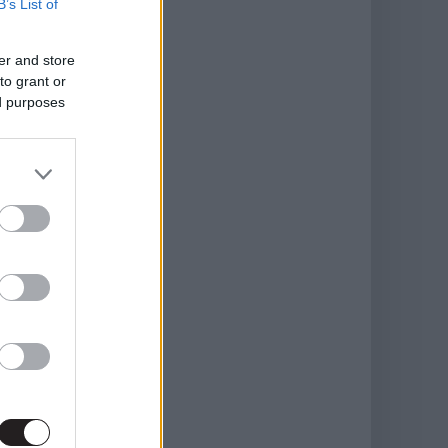
B’s List of
er and store
to grant or
ed purposes