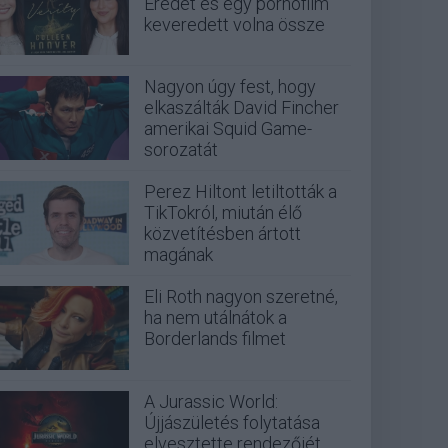
Eredet és egy pornófilm
keveredett volna össze
Nagyon úgy fest, hogy
elkaszálták David Fincher
amerikai Squid Game-
sorozatát
Perez Hiltont letiltották a
TikTokról, miután élő
közvetítésben ártott
magának
Eli Roth nagyon szeretné,
ha nem utálnátok a
Borderlands filmet
A Jurassic World:
Újjászületés folytatása
elvesztette rendezőjét