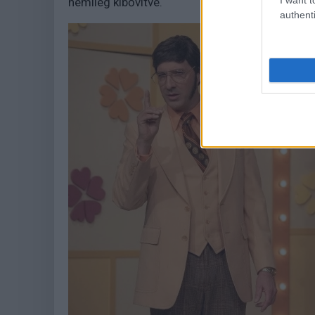
némileg kibővítve.
authenti