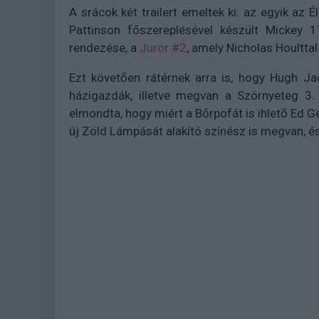
A srácok két trailert emeltek ki: az egyik a
Pattinson főszereplésével készült Mickey 
rendezése, a
Juror #2
, amely Nicholas Houltta
Ezt követően rátérnek arra is, hogy Hugh J
házigazdák, illetve megvan a Szörnyeteg 3.
elmondta, hogy miért a Bőrpofát is ihlető Ed 
új Zöld Lámpását alakító színész is megvan, é