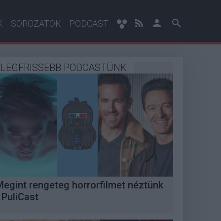
K
SOROZATOK
PODCAST
LEGFRISSEBB PODCASTÜNK
Megint rengeteg horrorfilmet néztünk
 PuliCast