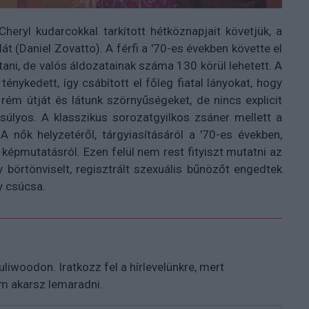
heryl kudarcokkal tarkított hétköznapjait követjük, a
t (Daniel Zovatto). A férfi a '70-es években követte el
tani, de valós áldozatainak száma 130 körül lehetett. A
énykedett, így csábított el főleg fiatal lányokat, hogy
rém útját és látunk szörnyűségeket, de nincs explicit
súlyos. A klasszikus sorozatgyilkos zsáner mellett a
 A nők helyzetéről, tárgyiasításáról a '70-es években,
 képmutatásról. Ezen felül nem rest fityiszt mutatni az
 börtönviselt, regisztrált szexuális bűnözőt engedtek
y csúcsa.
 Puliwoodon. Iratkozz fel a hírlevelünkre, mert
em akarsz lemaradni.