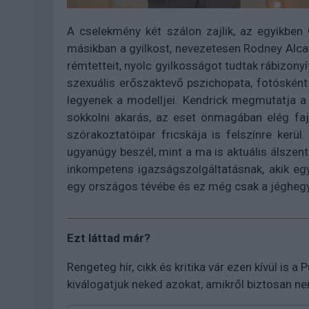
A cselekmény két szálon zajlik, az egyikben C
másikban a gyilkost, nevezetesen Rodney Alcalá
rémtetteit, nyolc gyilkosságot tudtak rábizonyí
szexuális erőszaktevő pszichopata, fotósként t
legyenek a modelljei. Kendrick megmutatja a 
sokkolni akarás, az eset önmagában elég faj
szórakoztatóipar fricskája is felszínre kerül.
ugyanúgy beszél, mint a ma is aktuális álszent
inkompetens igazságszolgáltatásnak, akik egy
egy országos tévébe és ez még csak a jégheg
Ezt láttad már?
Rengeteg hír, cikk és kritika vár ezen kívül is a
kiválogatjuk neked azokat, amikről biztosan n