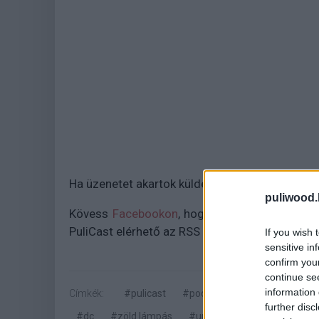
Ha üzenetet akartok küldeni az adásba, akkor 
puliwood.
Kövess
Facebookon
, hogy ne maradj le semmi
PuliCast elérhető az RSS alapú podcast appok
If you wish 
sensitive in
confirm you
continue se
information 
Címkék:
#pulicast
#podcast
#horror
#osc
further disc
#dc
#zöld lámpás
#until dawn