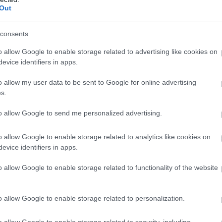
Out
e a névjegyét. Közönségfilmekben, díjvárományos
öbbek közt Oscarra jelölték az Egek uráért, teljesen
consents
bálta ki magát rendezőként, ugyanakkor maradt a
o allow Google to enable storage related to advertising like cookies on
szerepét is magára osztotta.
evice identifiers in apps.
llywoodban, értsd folyamatosan meghallgatásokra jár,
o allow my user data to be sent to Google for online advertising
diműsorba, ahol három férfi verseng a kegyeiért, neki
s.
ldönteni az adás végén, hogy kivel tölt el egy hétvégét.
to allow Google to send me personalized advertising.
ersenyző kegyetlen sorozatgyilkos.
o allow Google to enable storage related to analytics like cookies on
evice identifiers in apps.
érdekesen hangzik és kíváncsiak vagyunk, hova futhat ki
o allow Google to enable storage related to functionality of the website
fagyasztó macska-egér játék, de szó nincs erről,
rtént eseményen alapul. Az Amerikában anno nagy
evezetű showban valóban feltűnt játékosként egy
o allow Google to enable storage related to personalization.
télkedőt. Ezt az esetet hivatott elmesélni Kendrick,
o allow Google to enable storage related to security, including