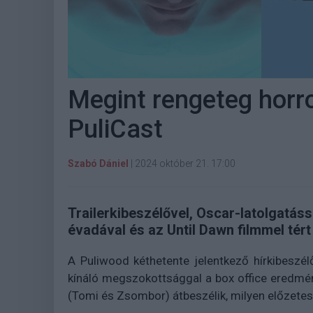
Megint rengeteg horro
PuliCast
Szabó Dániel
|
2024 október 21. 17:00
Trailerkibeszélővel, Oscar-latolgatáss
évadával és az Until Dawn filmmel tér
A Puliwood kéthetente jelentkező hírkibeszé
kínáló megszokottsággal a box office eredmén
(Tomi és Zsombor) átbeszélik, milyen előzete