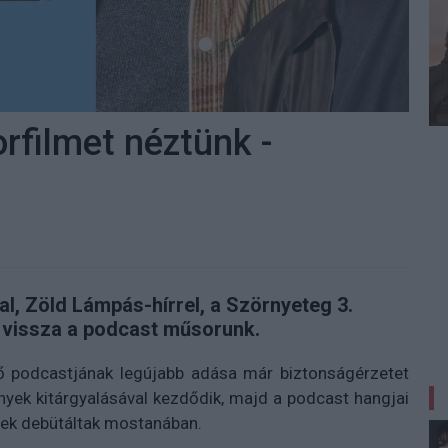
rfilmet néztünk -
al, Zöld Lámpás-hírrel, a Szörnyeteg 3.
t vissza a podcast műsorunk.
lő podcastjának legújabb adása már biztonságérzetet
yek kitárgyalásával kezdődik, majd a podcast hangjai
sek debütáltak mostanában.