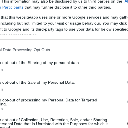
. This information may also be disclosed by us to third parties on the
IA
Participants
that may further disclose it to other third parties.
 that this website/app uses one or more Google services and may gath
Tetszik
including but not limited to your visit or usage behaviour. You may click 
 to Google and its third-party tags to use your data for below specifi
ogle consent section.
l Data Processing Opt Outs
zászólások
o opt-out of the Sharing of my personal data.
In
- Kritika
o opt-out of the Sale of my Personal Data.
In
to opt-out of processing my Personal Data for Targeted
ing.
In
o opt-out of Collection, Use, Retention, Sale, and/or Sharing
ersonal Data that Is Unrelated with the Purposes for which it
lected.