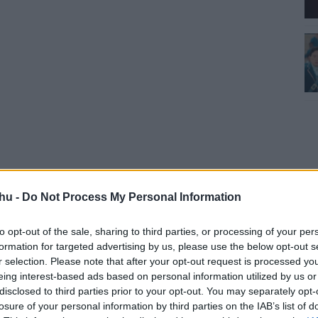
dobjatok egy emailt a pulicast@pm.me címre.
hu -
Do Not Process My Personal Information
ről! Illetve
Instagramon
,
TikTokon
és
Threadsen
is! A
ban,
Spotify-on
és az
Apple podcast
appjában is.
to opt-out of the sale, sharing to third parties, or processing of your per
formation for targeted advertising by us, please use the below opt-out s
r selection. Please note that after your opt-out request is processed y
eing interest-based ads based on personal information utilized by us or
disclosed to third parties prior to your opt-out. You may separately opt-
ar
#ryan reynolds
#hugh jackman
#szörnyeteg
losure of your personal information by third parties on the IAB’s list of