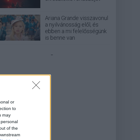
Ariana Grande visszavonul
a nyilvánosság elől, és
ebben a mi felelősségünk
is benne van
_
sonal or
ection to
ou may
 personal
out of the
 downstream