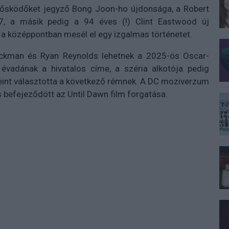
z Élősködőket jegyző Bong Joon-ho újdonsága, a Robert
17, a másik pedig a 94 éves (!) Clint Eastwood új
l a középpontban mesél el egy izgalmas történetet.
ackman és Ryan Reynolds lehetnek a 2025-ös Oscar-
 évadának a hivatalos címe, a széria alkotója pedig
Geint választotta a következő rémnek. A DC moziverzum
s befejeződött az Until Dawn film forgatása.