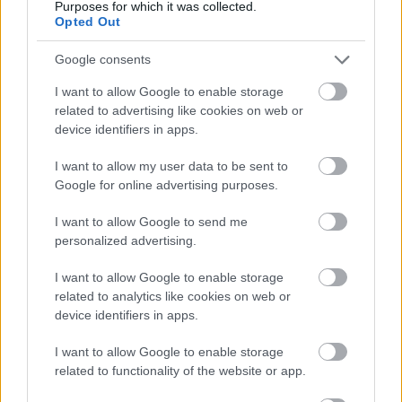
Purposes for which it was collected.
Opted Out
Az M1-en is láthatók lesznek a
Sziget magyar koncertjei
Google consents
gsplus.hu
| ma 08:37
I want to allow Google to enable storage
related to advertising like cookies on web or
Kiderült, ki lehet az MCU új
device identifiers in apps.
Küklopsza
gsplus.hu
| ma 08:34
I want to allow my user data to be sent to
Google for online advertising purposes.
Bemutatkozott az HBO legújabb
antológiasorozata, a War
I want to allow Google to send me
gsplus.hu
| ma 07:40
personalized advertising.
Miért Tom Hollandet választotta
I want to allow Google to enable storage
Télemakhosz szerepére
related to analytics like cookies on web or
Christopher Nolan?
device identifiers in apps.
gsplus.hu
| ma 07:08
I want to allow Google to enable storage
related to functionality of the website or app.
Evakuálni kellett a mozitermet,
miután valaki eleresztett egy