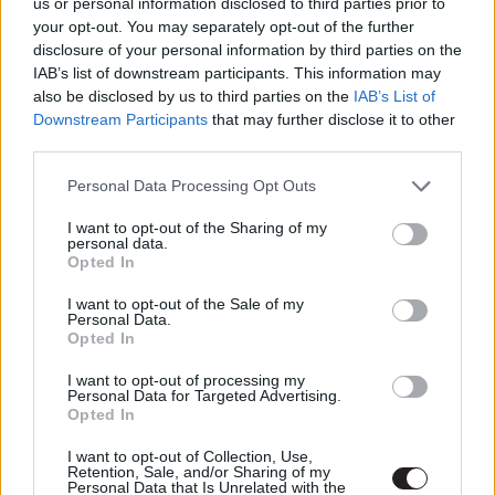
us or personal information disclosed to third parties prior to
your opt-out. You may separately opt-out of the further
disclosure of your personal information by third parties on the
Sorozatkritika: Uzumaki
IAB’s list of downstream participants. This information may
also be disclosed by us to third parties on the
IAB’s List of
Downstream Participants
that may further disclose it to other
third parties.
Venom - Az utolsó menet - Kritika
Visszatekintő: Birdman avagy (A mellőzés meglepő ereje)
Please note that this website/app uses one or more Google
Personal Data Processing Opt Outs
The Apprentice - A Trump-sztori - Kritika
services and may gather and store information including but
not limited to your visit or usage behaviour. You may click to
I want to opt-out of the Sharing of my
personal data.
grant or deny consent to Google and its third-party tags to
Opted In
use your data for below specified purposes in below Google
Egy kivágott Daredevil-jelenet
consent section.
megmagyarázhatta volna
I want to opt-out of the Sale of my
Personal Data.
Pókember új filmjének
Opted In
furcsaságát
gsplus.hu
| ma 09:05
I want to opt-out of processing my
Personal Data for Targeted Advertising.
Opted In
Nagyon úgy fest, hogy elkaszálták
David Fincher amerikai Squid
I want to opt-out of Collection, Use,
Game-sorozatát
Retention, Sale, and/or Sharing of my
Personal Data that Is Unrelated with the
gsplus.hu
| ma 08:58