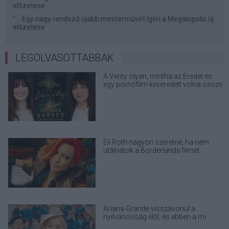
előzetese
Egy nagy rendező újabb mesterművét ígéri a Megalopolis új
előzetese
LEGOLVASOTTABBAK
A Verity olyan, mintha az Eredet és
egy pornófilm keveredett volna össze
Eli Roth nagyon szeretné, ha nem
utálnátok a Borderlands filmet
Ariana Grande visszavonul a
nyilvánosság elől, és ebben a mi
felelősségünk is benne van