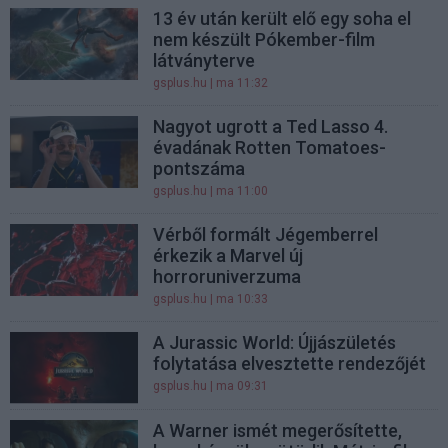
13 év után került elő egy soha el
nem készült Pókember-film
látványterve
gsplus.hu
| ma 11:32
Nagyot ugrott a Ted Lasso 4.
évadának Rotten Tomatoes-
pontszáma
gsplus.hu
| ma 11:00
Vérből formált Jégemberrel
érkezik a Marvel új
horroruniverzuma
gsplus.hu
| ma 10:33
A Jurassic World: Újjászületés
folytatása elvesztette rendezőjét
gsplus.hu
| ma 09:31
A Warner ismét megerősítette,