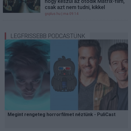
hogy készül az ötödik Mátrix-film,
csak azt nem tudni, kikkel
gsplus.hu
| ma 09:14
LEGFRISSEBB PODCASTÜNK
Megint rengeteg horrorfilmet néztünk - PuliCast