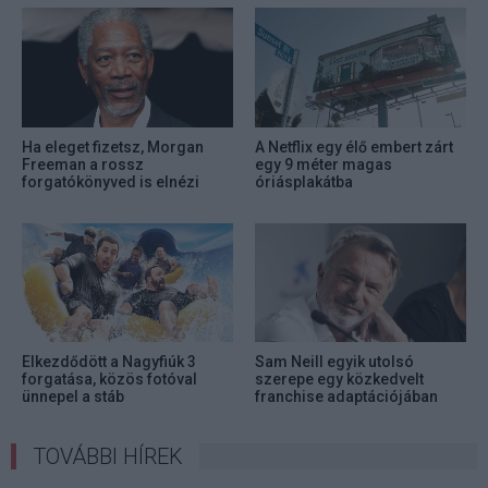
Ha eleget fizetsz, Morgan
A Netflix egy élő embert zárt
Freeman a rossz
egy 9 méter magas
forgatókönyved is elnézi
óriásplakátba
Elkezdődött a Nagyfiúk 3
Sam Neill egyik utolsó
forgatása, közös fotóval
szerepe egy közkedvelt
ünnepel a stáb
franchise adaptációjában
lesz
TOVÁBBI HÍREK