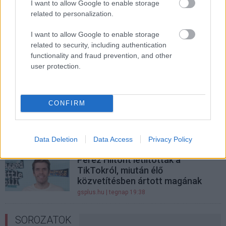
I want to allow Google to enable storage
rendkívül büdös galambot a
related to personalization.
Pókember: Vadonatúj nap
vetítésén
I want to allow Google to enable storage
gsplus.hu
| ma 06:01
related to security, including authentication
functionality and fraud prevention, and other
Hivatalos: Jim Carrey-vel készül
user protection.
az élőszereplős Jetson család
gsplus.hu
| tegnap 21:58
CONFIRM
Robert Pattinson ismét
bebizonyítja, hogy sokkal több,
mint egy csillámvámpír
gsplus.hu
| tegnap 20:40
Data Deletion
Data Access
Privacy Policy
Perez Hiltont letiltották a
TikTokról, miután élő
közvetítésben ártott magának
gsplus.hu
| tegnap 19:38
SOROZATOK