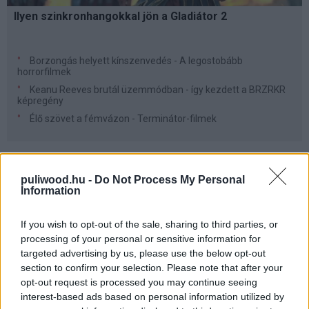
Ilyen szinkronhangokkal jön a Gladiátor 2
Borzongás helyett kínszenvedés - A legostobább
horrorfilmek
Keanu Reeves brutál üzemmódban - így kezdett a BRZRKR
képregény
Élő szövet a fémvázon - Terminátor-filmek
KRITIKÁK
puliwood.hu -
Do Not Process My Personal
Information
If you wish to opt-out of the sale, sharing to third parties, or
processing of your personal or sensitive information for
targeted advertising by us, please use the below opt-out
section to confirm your selection. Please note that after your
opt-out request is processed you may continue seeing
interest-based ads based on personal information utilized by