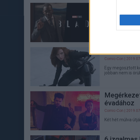
Kiderült, m
Comic-Con
| 2019.07
A Fénybenjáró mo
sajnos.
Hivatalos 
Comic-Con
| 2019.07
Egy megosztott kon
jobban nem is örü
Megérkezet
évadához
Comic-Con
| 2019.07
Két hét múlva útjá
6 izgalmas