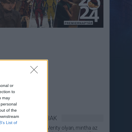
sonal or
ection to
ou may
 personal
out of the
 downstream
LEGOLVASOTTABBAK
B’s List of
A Verity olyan, mintha az