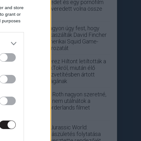
Eredet és egy pornófilm
er and store
keveredett volna össze
to grant or
ed purposes
Nagyon úgy fest, hogy
elkaszálták David Fincher
amerikai Squid Game-
sorozatát
Perez Hiltont letiltották a
TikTokról, miután élő
közvetítésben ártott
magának
Eli Roth nagyon szeretné,
ha nem utálnátok a
Borderlands filmet
A Jurassic World:
Újjászületés folytatása
elvesztette rendezőjét