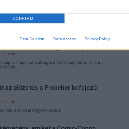
ikor debütál az új Penge film
.22 15:00
CONFIRM
zis vámpírvadászatára még egy darabig várnunk kell
Data Deletion
Data Access
Privacy Policy
képen a Fekete Özvegy film főgonosza
.22 14:00
cepciós rajz árulta el végre a főellenség kilétét, és ennél
lhetnénk.
t az előzetes a Preacher befejező
.21 21:00
ra indul a sorozat negyedik évada.
 képregény, amiket a Comic-Conon