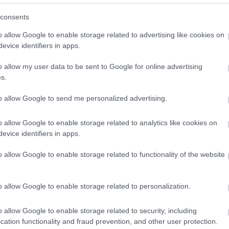
consents
 érkezik a Comic Con
.22 11:00
o allow Google to enable storage related to advertising like cookies on
evice identifiers in apps.
ény, sorozat vagy film. A világ egyik leghíresebb
dezvénye először érkezik hazánkba!
o allow my user data to be sent to Google for online advertising
s.
y Renner szivárogtatta ki a
to allow Google to send me personalized advertising.
 sorozat teaserét
.22 17:00
o allow Google to enable storage related to analytics like cookies on
lt egyet s mást Thanostól és úgy volt vele, hogy: "Jó,
evice identifiers in apps.
zem én."
o allow Google to enable storage related to functionality of the website
 kaphatunk a Marvel Studios első
sorozatában
o allow Google to enable storage related to personalization.
.22 16:00
gy hordányi zombi van a nyomodban, de még
o allow Google to enable storage related to security, including
k is vannak!?
cation functionality and fraud prevention, and other user protection.