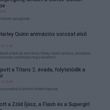
 be
12:00
rhősök rajongóinak.
Harley Quinn animációs sorozat első
.21 11:00
latát erősíti az animációs Harley Quinn széria is, amelyben
sznője szólaltatja meg a karaktert.
ott a Titans 2. évada, folytatódik a
l
.21 10:00
sorozatáról is biztató híreket kaptunk.
ott a Zöld Íjász, a Flash és a Supergirl