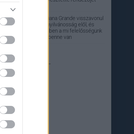
Ariana Grande visszavonul
a nyilvánosság elől, és
ebben a mi felelősségünk
is benne van
_