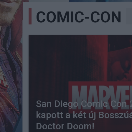
COMIC-CON
San Diego Comic Con 2
kapott a két új Bosszú
Doctor Doom!