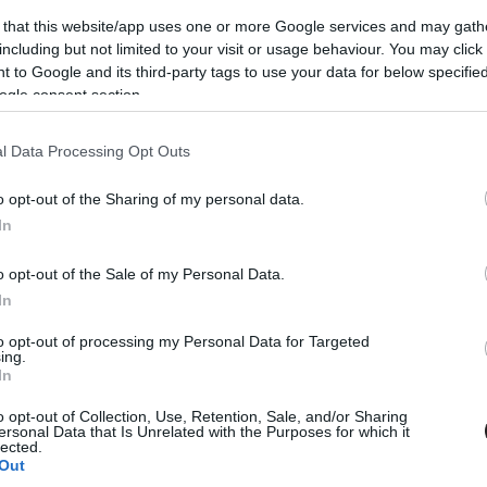
 that this website/app uses one or more Google services and may gath
including but not limited to your visit or usage behaviour. You may click 
 to Google and its third-party tags to use your data for below specifi
ogle consent section.
l Data Processing Opt Outs
o opt-out of the Sharing of my personal data.
In
Bejelentették a Budapest Comic Con első
vendégeit
o opt-out of the Sale of my Personal Data.
In
to opt-out of processing my Personal Data for Targeted
ing.
In
o opt-out of Collection, Use, Retention, Sale, and/or Sharing
ersonal Data that Is Unrelated with the Purposes for which it
lected.
Out