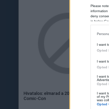
Please note
information 
deny consent
in below Go
Persona
I want t
Opted 
I want t
Opted 
I want 
Advertis
Opted 
Hivatalos: elmarad a 2020-as San Diegó-i
I want t
of my P
Comic-Con
was col
Opted 