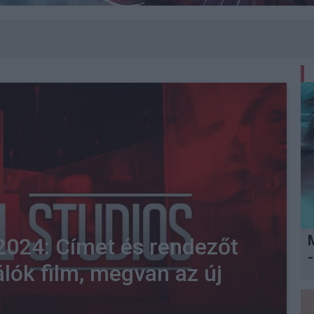
024: Címet és rendezőt
-
álók film, megvan az új