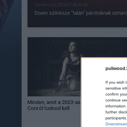
Comic-Con
| 2024.07.28 04:25
Doom színésze "talán" párótoknak ismerős
puliwood.
If you wish 
sensitive in
confirm you
continue se
Minden, amit a 2023-as Budapest Comic
information 
Conról tudnod kell
further disc
participants
Downstream 