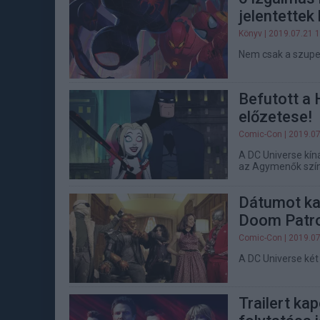
jelentettek
Könyv
| 2019.07.21 
Nem csak a szupe
Befutott a 
előzetese!
Comic-Con
| 2019.07
A DC Universe kíná
az Agymenők színé
Dátumot kap
Doom Patro
Comic-Con
| 2019.07
A DC Universe két 
Trailert kap