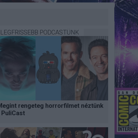
LEGFRISSEBB PODCASTÜNK
Megint rengeteg horrorfilmet néztünk
 PuliCast