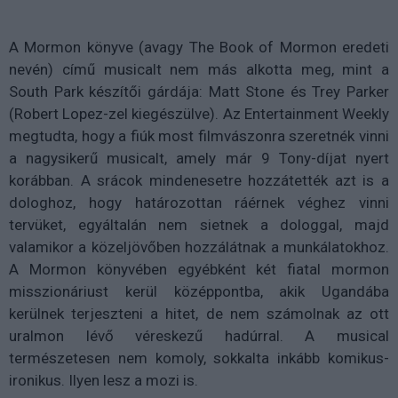
A Mormon könyve (avagy The Book of Mormon eredeti
nevén) című musicalt nem más alkotta meg, mint a
South Park készítői gárdája: Matt Stone és Trey Parker
(Robert Lopez-zel kiegészülve). Az Entertainment Weekly
megtudta, hogy a fiúk most filmvászonra szeretnék vinni
a nagysikerű musicalt, amely már 9 Tony-díjat nyert
korábban. A srácok mindenesetre hozzátették azt is a
dologhoz, hogy határozottan ráérnek véghez vinni
tervüket, egyáltalán nem sietnek a dologgal, majd
valamikor a közeljövőben hozzálátnak a munkálatokhoz.
A Mormon könyvében egyébként két fiatal mormon
misszionáriust kerül középpontba, akik Ugandába
kerülnek terjeszteni a hitet, de nem számolnak az ott
uralmon lévő véreskezű hadúrral. A musical
természetesen nem komoly, sokkalta inkább komikus-
ironikus. Ilyen lesz a mozi is.