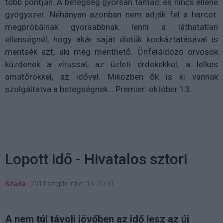
több pontján. A betegség gyorsan támad, és nincs ellene
gyógyszer. Néhányan azonban nem adják fel a harcot:
megpróbálnak gyorsabbnak lenni a láthatatlan
ellenségnél, hogy akár saját életük kockáztatásával is
mentsék azt, aki még menthető. Önfeláldozó orvosok
küzdenek a vírussal, az üzleti érdekekkel, a lelkes
amatőrökkel, az idővel. Miközben ők is ki vannak
szolgáltatva a betegségnek… Premier: október 13.
Lopott idő - Hivatalos sztori
Szada
|
2011 szeptember 13. 20:31
A nem túl távoli jövőben az idő lesz az új