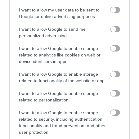
A készítők és az IMAX vállalat is rendkívül lelkes,
I want to allow my user data to be sent to
valamint bizakodó a megjelenéssel kapcsolatban, amire
Google for online advertising purposes.
egészen 2012. május 25-ig kell várnunk. A franchise
harmadik részét Barry Sonnenfeld dirigálja, a film
I want to allow Google to send me
personalized advertising.
sztárjai pedig Will Smith, Tommy Lee Jones, Josh Brolin,
Jemaine Clement, Emma Thompson, Johnny Knoxville és
I want to allow Google to enable storage
Alice Eve. Mivel a stúdió úgy vigyázza a Sötét zsaruk 3
related to analytics like cookies on web or
történetét, mint arany tojást tojó tyúkot (mert az is),
device identifiers in apps.
ezért nem szivárgott ki semmi belőle, tehát azt sem
I want to allow Google to enable storage
tudjuk, hogy J ügynök hogyan megy vissza az időbe
related to functionality of the website or app.
találkozni a fiatal K ügynökkel egy világot veszélyeztető
katasztrófa megelőzése érdekében.
I want to allow Google to enable storage
related to personalization.
I want to allow Google to enable storage
related to security, including authentication
functionality and fraud prevention, and other
user protection.
Fertőzés - Mire számíthatunk?