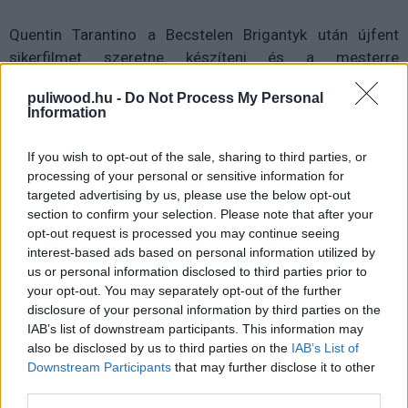
Quentin Tarantino a Becstelen Brigantyk után újfent
sikerfilmet szeretne készíteni és a mesterre
egyértelműen rámondhatjuk, hogy szeret a megszokott
puliwood.hu -
Do Not Process My Personal
embereivel dolgozni és újakat segíteni boldogulni. A
Information
jelenlegi stábban Jamie Foxx lesz a címszereplő Django,
Leonardo DiCaprio alakítja Calvin Candie-t, aki elnyomja
If you wish to opt-out of the sale, sharing to third parties, or
hősünket, de Tarantino beszervezte a tehetséges
processing of your personal or sensitive information for
Christoph Waltz-ot is, akivel a már emlegetett 2008-as
targeted advertising by us, please use the below opt-out
section to confirm your selection. Please note that after your
projekten ügyködtek együtt. A rendező nem érte még be
opt-out request is processed you may continue seeing
ennyivel, a legfrissebb hírek szerint Samuel L. Jackson is
interest-based ads based on personal information utilized by
csatlakozott a sikercsapathoz, vele pedig abszolúte
us or personal information disclosed to third parties prior to
szoros barátságot ápol és rengeteget forgattak együtt
your opt-out. You may separately opt-out of the further
(Ponyvaregény, Jackie Brown, Kill Bill 2). Jackson egy
disclosure of your personal information by third parties on the
IAB’s list of downstream participants. This information may
házi rabszolgát alakít majd, aki egy szadista
also be disclosed by us to third parties on the
IAB’s List of
rabszolgamester jobb keze. Rajtuk kívül még a stábban
Downstream Participants
that may further disclose it to other
lesz Kevin Costner és Treat Williams is. A forgatókönyvet
third parties.
szintén Tarantino bácsi szerezte, a western premiere