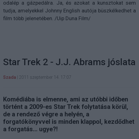
odalép a gázpedálra. Ja, és azokat a kunsztokat sem
tudja, amelyekkel Johnny English autója büszkélkedhet a
film több jelenetében. /Uip Duna Film/
Star Trek 2 - J.J. Abrams jóslata
Szada
|
2011 szeptember 14. 17:07
Komédiába is elmenne, ami az utóbbi időben
történt a 2009-es Star Trek folytatása körül,
de a rendező végre a helyén, a
forgatókönyvvel is minden klappol, kezdődhet
a forgatás... ugye?!