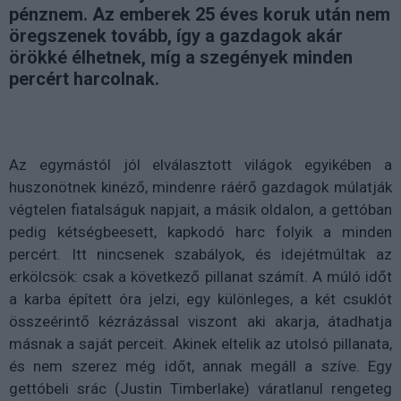
pénznem. Az emberek 25 éves koruk után nem
öregszenek tovább, így a gazdagok akár
örökké élhetnek, míg a szegények minden
percért harcolnak.
Az egymástól jól elválasztott világok egyikében a
huszonötnek kinéző, mindenre ráérő gazdagok múlatják
végtelen fiatalságuk napjait, a másik oldalon, a gettóban
pedig kétségbeesett, kapkodó harc folyik a minden
percért. Itt nincsenek szabályok, és idejétmúltak az
erkölcsök: csak a következő pillanat számít. A múló időt
a karba épített óra jelzi, egy különleges, a két csuklót
összeérintő kézrázással viszont aki akarja, átadhatja
másnak a saját perceit. Akinek eltelik az utolsó pillanata,
és nem szerez még időt, annak megáll a szíve. Egy
gettóbeli srác (Justin Timberlake) váratlanul rengeteg