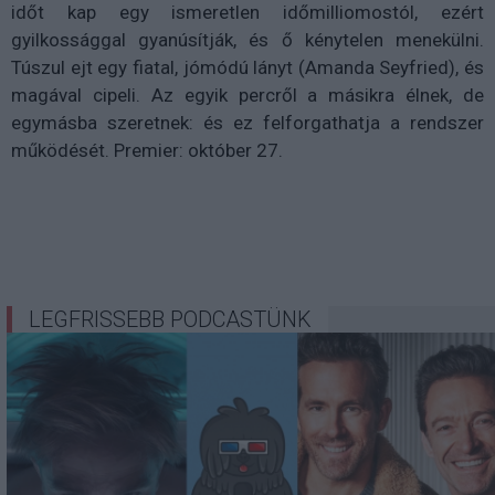
időt kap egy ismeretlen időmilliomostól, ezért
gyilkossággal gyanúsítják, és ő kénytelen menekülni.
Túszul ejt egy fiatal, jómódú lányt (Amanda Seyfried), és
magával cipeli. Az egyik percről a másikra élnek, de
egymásba szeretnek: és ez felforgathatja a rendszer
működését. Premier: október 27.
LEGFRISSEBB PODCASTÜNK