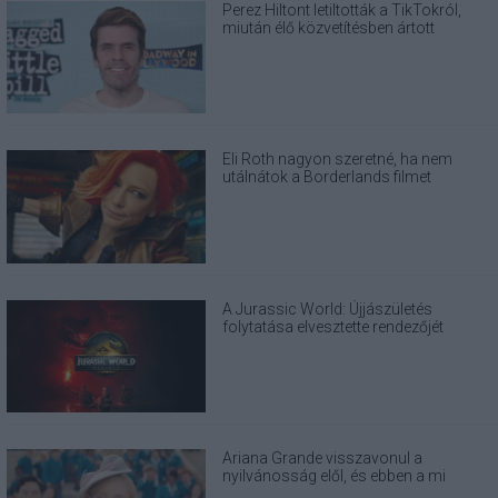
Perez Hiltont letiltották a TikTokról,
miután élő közvetítésben ártott
magának
Eli Roth nagyon szeretné, ha nem
utálnátok a Borderlands filmet
A Jurassic World: Újjászületés
folytatása elvesztette rendezőjét
Ariana Grande visszavonul a
nyilvánosság elől, és ebben a mi
felelősségünk is benne van