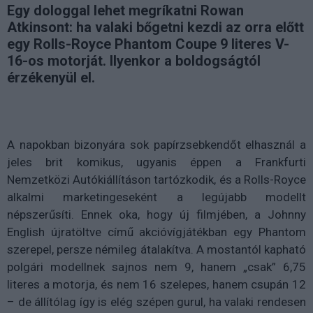
Egy dologgal lehet megríkatni Rowan
Atkinsont: ha valaki bőgetni kezdi az orra előtt
egy Rolls-Royce Phantom Coupe 9 literes V-
16-os motorját. Ilyenkor a boldogságtól
érzékenyül el.
A napokban bizonyára sok papírzsebkendőt elhasznál a
jeles brit komikus, ugyanis éppen a Frankfurti
Nemzetközi Autókiállításon tartózkodik, és a Rolls-Royce
alkalmi marketingeseként a legújabb modellt
népszerűsíti. Ennek oka, hogy új filmjében, a Johnny
English újratöltve című akcióvígjátékban egy Phantom
szerepel, persze némileg átalakítva. A mostantól kapható
polgári modellnek sajnos nem 9, hanem „csak” 6,75
literes a motorja, és nem 16 szelepes, hanem csupán 12
– de állítólag így is elég szépen gurul, ha valaki rendesen