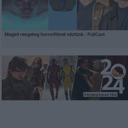
Megint rengeteg horrorfilmet néztünk - PuliCast