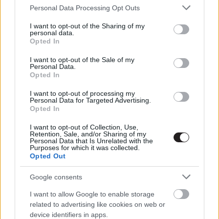
Please note that this website/app uses one or more Google
2012. december 25.
Personal Data Processing Opt Outs
services and may gather and store information including but
not limited to your visit or usage behaviour. You may click to
I want to opt-out of the Sharing of my
personal data.
grant or deny consent to Google and its third-party tags to
Opted In
use your data for below specified purposes in below Google
consent section.
I want to opt-out of the Sale of my
Personal Data.
Sötét zsaruk 3 - Imax 3D-ben is!
Opted In
I want to opt-out of processing my
Personal Data for Targeted Advertising.
Szada
|
2011 szeptember 14. 12:46
Opted In
I want to opt-out of Collection, Use,
Az IMAX Corporation és a Sony Pictures
Retention, Sale, and/or Sharing of my
Personal Data that Is Unrelated with the
egyezséget kötött egymással, hogy a 2012-
Purposes for which it was collected.
Opted Out
ben várható Sötét zsaruk 3 lenyűgöző IMAX
3D-s látványban kerül majd a nézők szeme és
Google consents
füle elé.
I want to allow Google to enable storage
related to advertising like cookies on web or
device identifiers in apps.