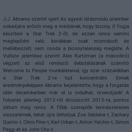
J.J. Abrams szerint igen! Az egyedi látásmódú úriember
sokadjára erősíti meg a médiának, hogy bizony, ő fogja
készíteni a Star Trek 2-őt, de ezzen nincs semmi
meglepődni való: korábban csak mismásolt és
mellébeszélt, nem csoda a bizonytalanság megléte. A
Vulture jelentése szerint Alex Kurtzman (a másodíró)
végzett az első rendezői debütálásának számító
Welcome to People munkálataival, így ezer százalékban
a Star Trek 2-re tud koncentrálni. Ennek
eredményeképpen Abrams bejelentette, hogy a forgatás
idén decemberben már el is indulhat, örvendjünk! A
folyatás jelenleg 2012-ről átcsúszott 2013-ra, pontos
dátum még nincs. A főbb szereplők természetesen
visszatérnek, tehát újra láthatjuk Zoe Saldana-t, Zachary
Quinto-t, Chris Pine-t, Karl Urban-t, Anton Yelchin-t, Simon
Pegg-et és John Cho-t.