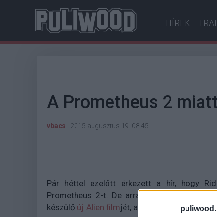
HÍREK
TRA
A Prometheus 2 miatt 
vbacs
|
2015 augusztus 19. 08:45
Pár héttel ezelőtt érkezett a hír, hogy Ri
Prometheus 2-t. De arra senki sem gondolt
készülő
új Alien film
jét, ami eredetileg 2017-b
puliwood.