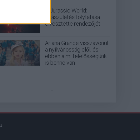
A Jurassic World:
Újjászületés folytatása
elvesztette rendezőjét
Ariana Grande visszavonul
a nyilvánosság elől, és
ebben a mi felelősségünk
is benne van
_
u