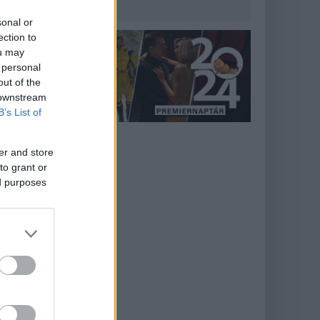
sonal or
ection to
ou may
 personal
out of the
 downstream
B’s List of
er and store
to grant or
ed purposes