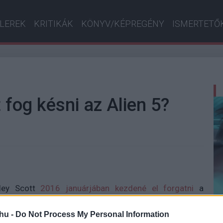
ILEREK
KRITIKÁK
KÖNYV/KÉPREGÉNY
ISMERTETŐ
fog késni az Alien 5?
dley Scott
2016 januárjában kezdené el forgatni
a
, hogy ez mennyiben befolyásolhatja Neil Blomkamp
en jelent volna meg. Úgy tűnik, hogy erre végre megvan
hu -
Do Not Process My Personal Information
-