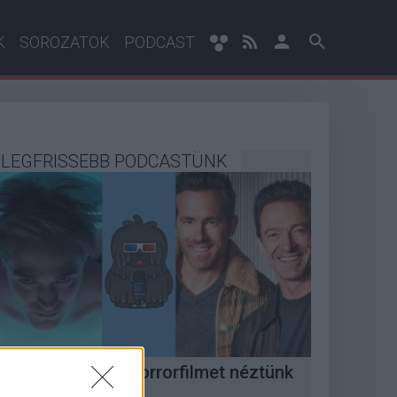
K
SOROZATOK
PODCAST
LEGFRISSEBB PODCASTÜNK
Megint rengeteg horrorfilmet néztünk
 PuliCast