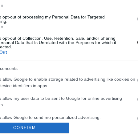
In
to opt-out of processing my Personal Data for Targeted
pírok folytatása!
ing.
In
o opt-out of Collection, Use, Retention, Sale, and/or Sharing
ersonal Data that Is Unrelated with the Purposes for which it
lected.
Out
consents
llemesebb meglepetését okozta a
Hétköznapi vámpírok
a
o allow Google to enable storage related to advertising like cookies on
 voltunk egyedül, hogy a nagy sikerre való tekintettel a
evice identifiers in apps.
y második rész, ami leginkább a vérfarkasokra fog
o allow my user data to be sent to Google for online advertising
 film írói, rendezői és főszereplői) tavaly a Sundance-
s.
, ami formailag egy ál-dokumentumfilm akar lenni.
yben 4, különböző korból származó vámpír lakik valahol
to allow Google to send me personalized advertising.
nségeik" a városban lakó vérfarkasok, akiknek vezére,
CONFIRM
főhőse. Az ezzel kapcsolatos munkálatok még korai
o allow Google to enable storage related to analytics like cookies on