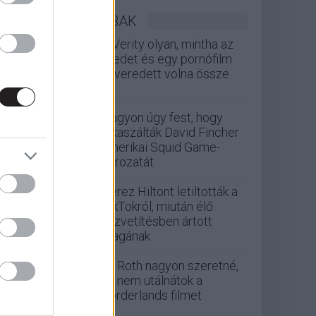
LEGOLVASOTTABBAK
A Verity olyan, mintha az
Eredet és egy pornófilm
keveredett volna össze
Nagyon úgy fest, hogy
elkaszálták David Fincher
amerikai Squid Game-
sorozatát
Perez Hiltont letiltották a
TikTokról, miután élő
közvetítésben ártott
magának
Eli Roth nagyon szeretné,
ha nem utálnátok a
Borderlands filmet