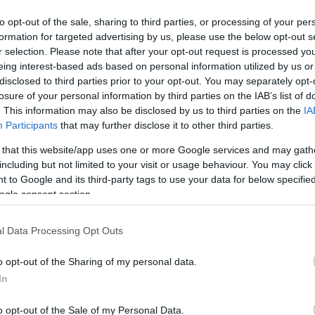
rint Scott ragaszkodik ahhoz, hogy a 20th Century Fox
theus munkálatai zajlanak. Itt a teljes idézet:
to opt-out of the sale, sharing to third parties, or processing of your per
formation for targeted advertising by us, please use the below opt-out s
 Foxnak ez egy nagy szenzáció. Blomkamp éppen írja a
r selection. Please note that after your opt-out request is processed y
z információ), és próbál finomítani az ötletein.
eing interest-based ads based on personal information utilized by us or
végzi, de ragaszkodott ahhoz, hogy a Prometheus 2
disclosed to third parties prior to your opt-out. You may separately opt-
losure of your personal information by third parties on the IAB’s list of
 nem láthatjuk az Alien 5. felvonását, ugyanis a
. This information may also be disclosed by us to third parties on the
IA
gy elég ideje lesz a rendező úrnak tökéletesítenie a
Participants
that may further disclose it to other third parties.
issé kiöregedett főszereplők (Weaver és
Biehn
) további
t mindenféleképpen elkezdik 2017-ben, és ekkor már
 that this website/app uses one or more Google services and may gath
t szeretnétek, hogy előbb kijöjjön?
including but not limited to your visit or usage behaviour. You may click 
 to Google and its third-party tags to use your data for below specifi
ogle consent section.
l Data Processing Opt Outs
Tetszik
o opt-out of the Sharing of my personal data.
In
zászólások
o opt-out of the Sale of my Personal Data.