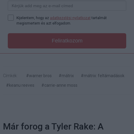
Kijelentem, hogy az
adatkezelési nyilatkozat
tartalmát
megismertem és azt elfogadom.
Feliratkozom
Címkék:
#warner bros
#mátrix
#mátrix: feltámadások
#keanu reeves
#carrie-anne moss
Már forog a Tyler Rake: A