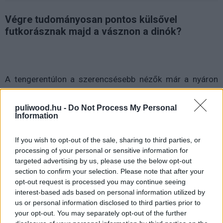
Végre tudományosan pontos külsővel
futkorásznak majd a vásznon a dinók?
A tengerentúlon a szerencsésebb nézők már a nyáron
láthatták IMAX-ben azt az ötperces szekvenciát a jövőre
érkező Jurassic World: Világuralomból, amit nemrégiben
puliwood.hu -
Do Not Process My Personal
Information
végre az interneten
is megosztottak a nagyérdeművel
(és amivel kapcsolatban
bemutattuk a felbukkanó
If you wish to opt-out of the sale, sharing to third parties, or
dinófajtákat
). Úgy tűnik, hogy az időutazás a 65 millió
processing of your personal or sensitive information for
évvel korábbi múltba nemcsak a hétköznapi nézőket,
targeted advertising by us, please use the below opt-out
hanem a franchise irányában gyakran kritikus
section to confirm your selection. Please note that after your
paleontológusokat is ámulatba ejtette. Egyet legalábbis
opt-out request is processed you may continue seeing
biztosan.
interest-based ads based on personal information utilized by
us or personal information disclosed to third parties prior to
your opt-out. You may separately opt-out of the further