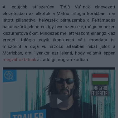
A legújabb stílszerűen "Déj
à
Vu"-nak elnevezett
előzetesben az alkotók a Mátrix trilógia korábban már
látott pillanatival helyezték párhuzamba a Feltámadás
hasonszőrű jeleneteit, így téve szem elé, mégis nehezen
kiszúrhatóvá őket. Mindezek mellett viszont elhangzik az
eredeti trilógia egyik ikonikussá vált mondata is,
miszerint a déj
à
vu érzése általában hibát jelez a
Mátrixban, ami ilyenkor azt jelenti, hogy valamit éppen
megváltoztatnak
az addigi programkódban.