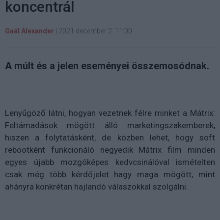
koncentrál
Gaál Alexander
|
2021 december 2. 11:00
A múlt és a jelen eseményei összemosódnak.
Lenyűgöző látni, hogyan vezetnek félre minket a Mátrix:
Feltámadások mögött álló marketingszakemberek,
hiszen a folytatásként, de közben lehet, hogy soft
rebootként funkcionáló negyedik Mátrix film minden
egyes újabb mozgóképes kedvcsinálóval ismételten
csak még több kérdőjelet hagy maga mögött, mint
ahányra konkrétan hajlandó válaszokkal szolgálni.