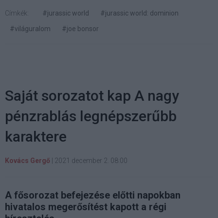
Címkék:
#jurassic world
#jurassic world: dominion
#világuralom
#joe bonsor
Saját sorozatot kap A nagy
pénzrablás legnépszerűbb
karaktere
Kovács Gergő
|
2021 december 2. 08:00
A fősorozat befejezése előtti napokban
hivatalos megerősítést kapott a régi