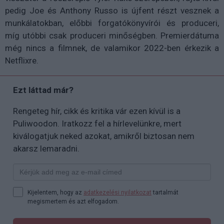
pedig Joe és Anthony Russo is újfent részt vesznek a
munkálatokban, előbbi forgatókönyvírói és produceri,
míg utóbbi csak produceri minőségben. Premierdátuma
még nincs a filmnek, de valamikor 2022-ben érkezik a
Netflixre.
Ezt láttad már?
Rengeteg hír, cikk és kritika vár ezen kívül is a
Puliwoodon. Iratkozz fel a hírlevelünkre, mert
kiválogatjuk neked azokat, amikről biztosan nem
akarsz lemaradni.
Kijelentem, hogy az
adatkezelési nyilatkozat
tartalmát
megismertem és azt elfogadom.