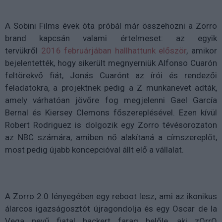
A Sobini Films évek óta próbál már összehozni a Zorro
brand kapcsán valami értelmeset: az egyik
tervükről
2016 februárjában hallhattunk először
, amikor
bejelentették, hogy sikerült megnyerniük Alfonso Cuarón
feltörekvő fiát, Jonás Cuarónt az írói és rendezői
feladatokra, a projektnek pedig a Z munkanevet adták,
amely várhatóan jövőre fog megjelenni Gael García
Bernal és Kiersey Clemons főszereplésével. Ezen kívül
Robert Rodriguez is dolgozik egy Zorro tévésorozaton
az NBC számára, amiben nő alakítaná a címszereplőt,
most pedig újabb koncepcióval állt elő a vállalat.
A Zorro 2.0 lényegében egy reboot lesz, ami az ikonikus
álarcos igazságosztót újragondolja és egy Oscar de la
Vega nevű fiatal hackert farag belőle, aki zOrrO