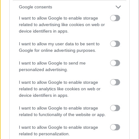
ijesztőek, de szerintem ez nem igaz - csak
Google consents
képzeljük el, ahogy 180 cm-es csirkék pengeéles
I want to allow Google to enable storage
karmokkal kergetnek minket! Biztos, hogy
related to advertising like cookies on web or
elrohannánk előlük."
device identifiers in apps.
Már az 1993-as eredeti Jurassic Park is megkapta a
I want to allow my user data to be sent to
Google for online advertising purposes.
magáét a paleontológus szakértőktől, és ez a kritika
szinte minden egyes epizódnak kijutott. Erre adott az
I want to allow Google to send me
első Jurassic World csattanós választ Dr. Wu révén, aki
personalized advertising.
az első film egyik fontos mozzanatát újrázta: a
filmekben látható dinók valójában nem igaziak, hiszen
I want to allow Google to enable storage
related to analytics like cookies on web or
kétéltűekkel és más mai állattal pótolták ki a DNS-
device identifiers in apps.
láncokat. Ez azonban még nem igazán győzte meg a
szakértők nagy részét, hogy miért is hiányoznak tollak a
I want to allow Google to enable storage
dinókról, amikor ez már a tudományos világban egy
related to functionality of the website or app.
igencsak elismert és elfogadott elmélet.
I want to allow Google to enable storage
related to personalization.
Ti nektek melyik verzió tetszik jobban: a tudományos