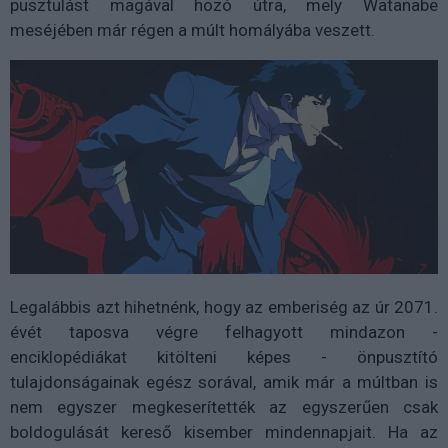
pusztulást magával hozó útra, mely Watanabe
meséjében már régen a múlt homályába veszett.
Legalábbis azt hihetnénk, hogy az emberiség az úr 2071.
évét taposva végre felhagyott mindazon -
enciklopédiákat kitölteni képes - önpusztító
tulajdonságainak egész sorával, amik már a múltban is
nem egyszer megkeserítették az egyszerűen csak
boldogulását kereső kisember mindennapjait. Ha az