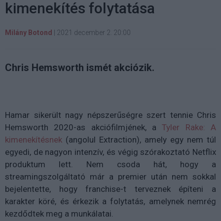
kimenekítés folytatása
Milány Botond
|
2021 december 2. 20:00
Chris Hemsworth ismét akciózik.
Hamar sikerült nagy népszerűségre szert tennie Chris
Hemsworth 2020-as akciófilmjének, a
Tyler Rake: A
kimenekítésnek
(angolul Extraction), amely egy nem túl
egyedi, de nagyon intenzív, és végig szórakoztató Netflix
produktum lett. Nem csoda hát, hogy a
streamingszolgáltató már a premier után nem sokkal
bejelentette, hogy franchise-t terveznek építeni a
karakter köré, és érkezik a folytatás, amelynek nemrég
kezdődtek meg a munkálatai.