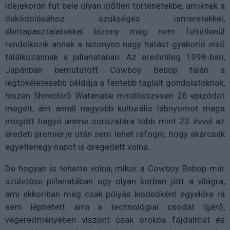
idejekorán fut bele olyan időtlen történetekbe, amiknek a
dekódolásához szükséges ismeretekkel,
élettapasztalatokkal bizony még nem feltétlenül
rendelkezik annak a bizonyos nagy hatást gyakorló első
találkozásnak a pillanatában. Az eredetileg 1998-ban,
Japánban bemutatott Cowboy Bebop talán a
legtökéletesebb példája a fentebb taglalt gondolatoknak,
hiszen Shinichirō Watanabe mindösszesen 26 epizódot
megélt, ám annál nagyobb kulturális lábnyomot maga
mögött hagyó anime sorozatára több mint 23 évvel az
eredeti premierje után sem lehet ráfogni, hogy akárcsak
egyetlenegy napot is öregedett volna.
De hogyan is tehette volna, mikor a Cowboy Bebop már
születése pillanatában egy olyan korban jött a világra,
ami ekkoriban még csak pólyás kisdedként egyelőre rá
sem léphetett arra a technológiai csodát ígérő,
végeredményében viszont csak örökös fájdalmat és