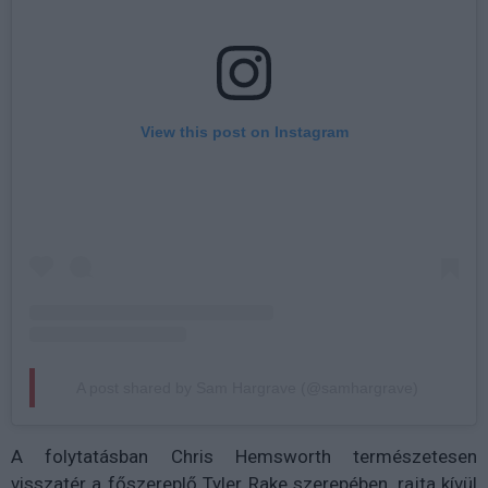
View this post on Instagram
A post shared by Sam Hargrave (@samhargrave)
A folytatásban Chris Hemsworth természetesen
visszatér a főszereplő Tyler Rake szerepében, rajta kívül