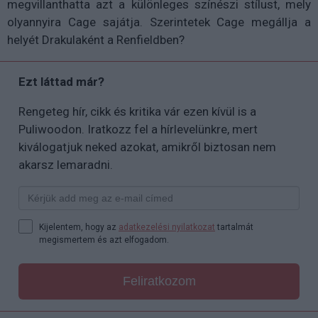
megvillanthatta azt a különleges színészi stílust, mely
olyannyira Cage sajátja. Szerintetek Cage megállja a
helyét Drakulaként a Renfieldben?
Ezt láttad már?
Rengeteg hír, cikk és kritika vár ezen kívül is a
Puliwoodon. Iratkozz fel a hírlevelünkre, mert
kiválogatjuk neked azokat, amikről biztosan nem
akarsz lemaradni.
Kijelentem, hogy az
adatkezelési nyilatkozat
tartalmát
megismertem és azt elfogadom.
Feliratkozom