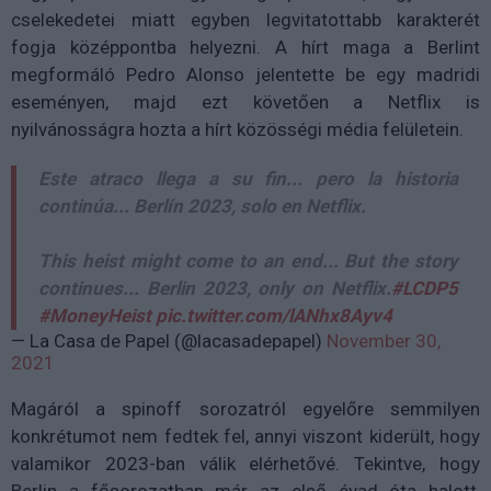
cselekedetei miatt egyben legvitatottabb karakterét
fogja középpontba helyezni. A hírt maga a Berlint
megformáló Pedro Alonso jelentette be egy madridi
eseményen, majd ezt követően a Netflix is
nyilvánosságra hozta a hírt közösségi média felületein.
Este atraco llega a su fin... pero la historia
continúa... Berlín 2023, solo en Netflix.
This heist might come to an end... But the story
continues... Berlin 2023, only on Netflix.
#LCDP5
#MoneyHeist
pic.twitter.com/lANhx8Ayv4
— La Casa de Papel (@lacasadepapel)
November 30,
2021
Magáról a spinoff sorozatról egyelőre semmilyen
konkrétumot nem fedtek fel, annyi viszont kiderült, hogy
valamikor 2023-ban válik elérhetővé. Tekintve, hogy
Berlin a fősorozatban már az első évad óta halott,