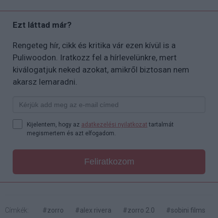
Ezt láttad már?
Rengeteg hír, cikk és kritika vár ezen kívül is a
Puliwoodon. Iratkozz fel a hírlevelünkre, mert
kiválogatjuk neked azokat, amikről biztosan nem
akarsz lemaradni.
Kijelentem, hogy az
adatkezelési nyilatkozat
tartalmát
megismertem és azt elfogadom.
Feliratkozom
Címkék:
#zorro
#alex rivera
#zorro 2.0
#sobini films