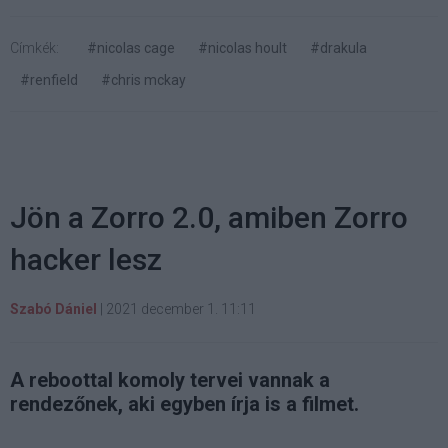
Címkék:
#nicolas cage
#nicolas hoult
#drakula
#renfield
#chris mckay
Jön a Zorro 2.0, amiben Zorro
hacker lesz
Szabó Dániel
|
2021 december 1. 11:11
A reboottal komoly tervei vannak a
rendezőnek, aki egyben írja is a filmet.