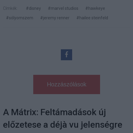
Címkék:
#disney
#marvel studios
#hawkeye
#sólyomszem
#jeremy renner
#hailee steinfeld
Hozzászólások
A Mátrix: Feltámadások új
előzetese a déjà vu jelenségre