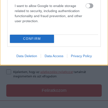
pontosságnak megfelelő tollas hüllők, vagy inkább az
I want to allow Google to enable storage
eddig is megismert csupasz példányok?
related to security, including authentication
functionality and fraud prevention, and other
user protection.
Ezt láttad már?
Rengeteg hír, cikk és kritika vár ezen kívül is a
Puliwoodon. Iratkozz fel a hírlevelünkre, mert
CONFIRM
kiválogatjuk neked azokat, amikről biztosan nem
akarsz lemaradni.
Data Deletion
Data Access
Privacy Policy
Kijelentem, hogy az
adatkezelési nyilatkozat
tartalmát
megismertem és azt elfogadom.
Feliratkozom