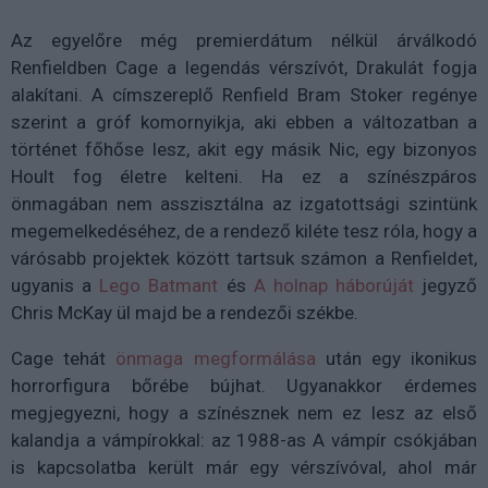
Az egyelőre még premierdátum nélkül árválkodó
Renfieldben Cage a legendás vérszívót, Drakulát fogja
alakítani. A címszereplő Renfield Bram Stoker regénye
szerint a gróf komornyikja, aki ebben a változatban a
történet főhőse lesz, akit egy másik Nic, egy bizonyos
Hoult fog életre kelteni. Ha ez a színészpáros
önmagában nem asszisztálna az izgatottsági szintünk
megemelkedéséhez, de a rendező kiléte tesz róla, hogy a
várósabb projektek között tartsuk számon a Renfieldet,
ugyanis a
Lego Batmant
és
A holnap háborúját
jegyző
Chris McKay ül majd be a rendezői székbe.
Cage tehát
önmaga megformálása
után egy ikonikus
horrorfigura bőrébe bújhat. Ugyanakkor érdemes
megjegyezni, hogy a színésznek nem ez lesz az első
kalandja a vámpírokkal: az 1988-as A vámpír csókjában
is kapcsolatba került már egy vérszívóval, ahol már