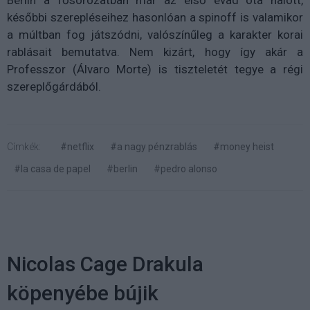
későbbi szerepléseihez hasonlóan a spinoff is valamikor
a múltban fog játszódni, valószínűleg a karakter korai
rablásait bemutatva. Nem kizárt, hogy így akár a
Professzor (Álvaro Morte) is tiszteletét tegye a régi
szereplőgárdából.
Címkék:
#netflix
#a nagy pénzrablás
#money heist
#la casa de papel
#berlin
#pedro alonso
Nicolas Cage Drakula
köpenyébe bújik