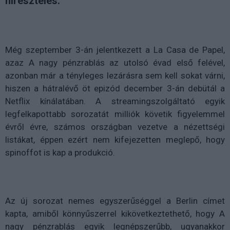
híresztelés.
Még szeptember 3-án jelentkezett a La Casa de Papel,
azaz A nagy pénzrablás az utolsó évad első felével,
azonban már a tényleges lezárásra sem kell sokat várni,
hiszen a hátralévő öt epizód december 3-án debütál a
Netflix kínálatában. A streamingszolgáltató egyik
legfelkapottabb sorozatát milliók követik figyelemmel
évről évre, számos országban vezetve a nézettségi
listákat, éppen ezért nem kifejezetten meglepő, hogy
spinoffot is kap a produkció.
Az új sorozat nemes egyszerűséggel a Berlin címet
kapta, amiből könnyűszerrel kikövetkeztethető, hogy A
nagy pénzrablás egyik legnépszerűbb, ugyanakkor