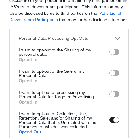
disclosure of your personal information by third parties on the
IAB’s list of downstream participants. This information may
Joe Bonsor, a Londoni Természettudományi Múzeum és
also be disclosed by us to third parties on the
IAB’s List of
a Bath Egyetem szakértője az amerikai IGN-nek adott
Downstream Participants
that may further disclose it to other
interjújában méltatta a soron következő dinós kaland
third parties.
első öt percét.
Please note that this website/app uses one or more Google
Personal Data Processing Opt Outs
services and may gather and store information including but
"Ez a prológus teljesen más hatást vált ki, mint az
not limited to your visit or usage behaviour. You may click to
I want to opt-out of the Sharing of my
előző filmek. Nagyon kíváncsi vagyok, hogyan
personal data.
grant or deny consent to Google and its third-party tags to
Opted In
fog ez a jelenetsor lecsapódni a film modern
use your data for below specified purposes in below Google
dinoszauruszainál. Ez a prológus valósághűbb,
consent section.
I want to opt-out of the Sale of my
Personal Data.
és a közelmúlt felfedezéseiből is vonultat fel
Opted In
példányokat. Érdekes lesz látni, hogyan oldják
meg az egyensúlyt a tudományos pontosság és a
I want to opt-out of processing my
Personal Data for Targeted Advertising.
film teremtményeinek ábrázolása között.
Opted In
Számomra a kritikus pont a theropodákon
I want to opt-out of Collection, Use,
található tollak - ezek ugyebár a két lábon járó
Retention, Sale, and/or Sharing of my
húsevő dinók. A raptorokat általában csupaszon
Personal Data that Is Unrelated with the
Purposes for which it was collected.
mutatják be a filmekben. Talán azért, mert
Opted Out
tollakkal beborítva nem lennének annyira