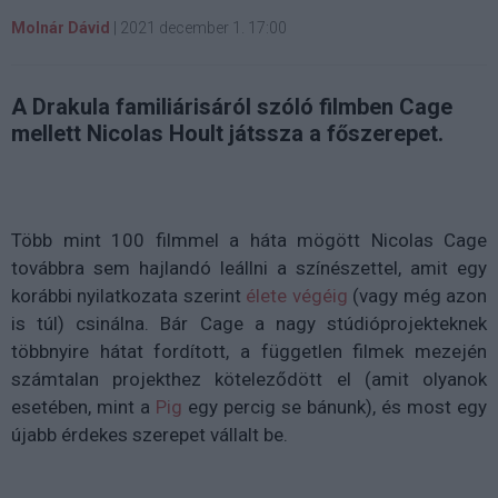
Molnár Dávid
|
2021 december 1. 17:00
A Drakula familiárisáról szóló filmben Cage
mellett Nicolas Hoult játssza a főszerepet.
Több mint 100 filmmel a háta mögött Nicolas Cage
továbbra sem hajlandó leállni a színészettel, amit egy
korábbi nyilatkozata szerint
élete végéig
(vagy még azon
is túl) csinálna. Bár Cage a nagy stúdióprojekteknek
többnyire hátat fordított, a független filmek mezején
számtalan projekthez köteleződött el (amit olyanok
esetében, mint a
Pig
egy percig se bánunk), és most egy
újabb érdekes szerepet vállalt be.