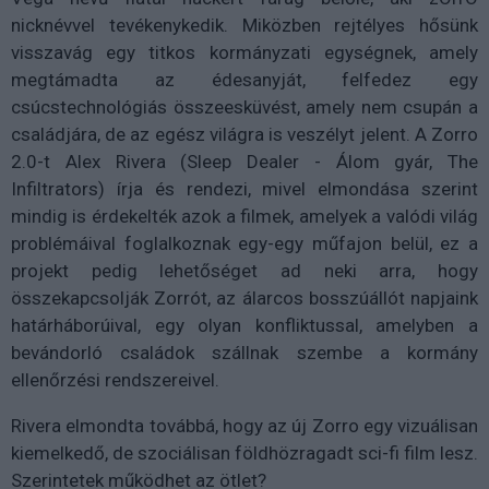
nicknévvel tevékenykedik. Miközben rejtélyes hősünk
visszavág egy titkos kormányzati egységnek, amely
megtámadta az édesanyját, felfedez egy
csúcstechnológiás összeesküvést, amely nem csupán a
családjára, de az egész világra is veszélyt jelent. A Zorro
2.0-t Alex Rivera (Sleep Dealer - Álom gyár, The
Infiltrators) írja és rendezi, mivel elmondása szerint
mindig is érdekelték azok a filmek, amelyek a valódi világ
problémáival foglalkoznak egy-egy műfajon belül, ez a
projekt pedig lehetőséget ad neki arra, hogy
összekapcsolják Zorrót, az álarcos bosszúállót napjaink
határháborúival, egy olyan konfliktussal, amelyben a
bevándorló családok szállnak szembe a kormány
ellenőrzési rendszereivel.
Rivera elmondta továbbá, hogy az új Zorro egy vizuálisan
kiemelkedő, de szociálisan földhözragadt sci-fi film lesz.
Szerintetek működhet az ötlet?