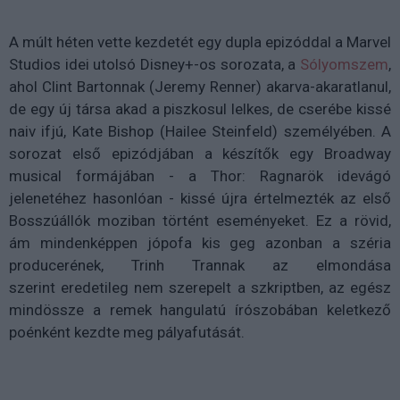
A múlt héten vette kezdetét egy dupla epizóddal a Marvel
Studios idei utolsó Disney+-os sorozata, a
Sólyomszem
,
ahol Clint Bartonnak (Jeremy Renner) akarva-akaratlanul,
de egy új társa akad a piszkosul lelkes, de cserébe kissé
naiv ifjú, Kate Bishop (Hailee Steinfeld) személyében. A
sorozat első epizódjában a készítők egy Broadway
musical formájában - a Thor: Ragnarök idevágó
jelenetéhez hasonlóan - kissé újra értelmezték az első
Bosszúállók moziban történt eseményeket. Ez a rövid,
ám mindenképpen jópofa kis geg azonban a széria
producerének,
Trinh Trannak az elmondása
szerint
eredetileg nem szerepelt a szkriptben, az egész
mindössze a remek hangulatú írószobában keletkező
poénként kezdte meg pályafutását.