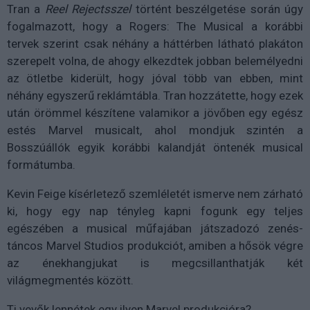
Tran a
Reel Rejectsszel
történt beszélgetése során úgy
fogalmazott, hogy a Rogers: The Musical a korábbi
tervek szerint csak néhány a háttérben látható plakáton
szerepelt volna, de ahogy elkezdtek jobban belemélyedni
az ötletbe kiderült, hogy jóval több van ebben, mint
néhány egyszerű reklámtábla. Tran hozzátette, hogy ezek
után örömmel készítene valamikor a jövőben egy egész
estés Marvel musicalt, ahol mondjuk szintén a
Bosszúállók egyik korábbi kalandját öntenék musical
formátumba.
Kevin Feige kísérletező szemléletét ismerve nem zárható
ki, hogy egy nap tényleg kapni fogunk egy teljes
egészében a musical műfajában játszadozó zenés-
táncos Marvel Studios produkciót, amiben a hősök végre
az énekhangjukat is megcsillanthatják két
világmegmentés között.
Ti vevők lennétek egy ilyen Marvel produkcióra?