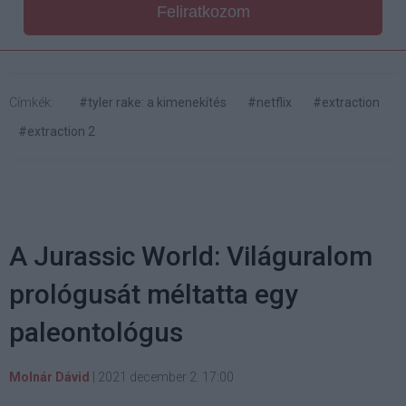
Feliratkozom
Címkék:
#tyler rake: a kimenekítés
#netflix
#extraction
#extraction 2
A Jurassic World: Világuralom
prológusát méltatta egy
paleontológus
Molnár Dávid
|
2021 december 2. 17:00