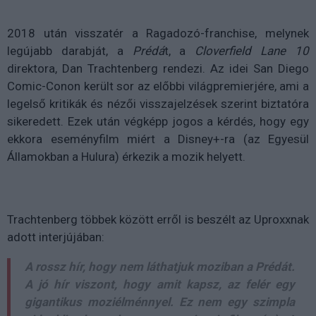
2018 után visszatér a Ragadozó-franchise, melynek
legújabb darabját, a
Prédá
t, a
Cloverfield Lane 10
direktora, Dan Trachtenberg rendezi. Az idei San Diego
Comic-Conon került sor az előbbi világpremierjére, ami a
legelső kritikák és nézői visszajelzések szerint biztatóra
sikeredett. Ezek után végképp jogos a kérdés, hogy egy
ekkora eseményfilm miért a Disney+-ra (az Egyesül
Államokban a Hulura) érkezik a mozik helyett.
Trachtenberg többek között erről is beszélt az Uproxxnak
adott interjújában:
A rossz hír, hogy nem láthatjuk moziban a
Prédá
t.
A jó hír viszont, hogy amit kapsz, az felér egy
gigantikus moziélménnyel. Ez nem egy szimpla