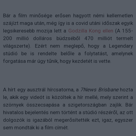
Bár a film minősége erősen hagyott némi kellemetlen
szájízt maga után, még így is a covid utáni időszak egyik
legsikeresebb mozija lett a
Godzilla Kong ellen
(A 155-
200 millió dolláros büdzséből 470 milliót termelt
világszerte). Ezért nem meglepő, hogy a Legendary
stúdió be is rendelte belőle a folytatást, amelynek
forgatása már úgy tűnik, hogy kezdetét is vette.
A hírt egy ausztrál hírcsatorna, a
7News Brisbane
hozta
le, akik egy videót is közöltek a hír mellé, mely szerint a
szörnyek összecsapása a szigetországban zajlik. Bár
hivatalos bejelentés nem történt a stúdió részéről, az ott
dolgozók is igazából megerősítették ezt, igaz, egyszer
sem mondták ki a film címét.