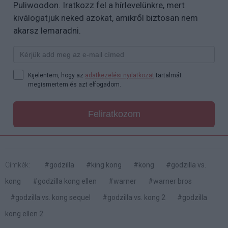
Puliwoodon. Iratkozz fel a hírlevelünkre, mert
kiválogatjuk neked azokat, amikről biztosan nem
akarsz lemaradni.
Kijelentem, hogy az
adatkezelési nyilatkozat
tartalmát
megismertem és azt elfogadom.
Feliratkozom
Címkék:
#godzilla
#king kong
#kong
#godzilla vs.
kong
#godzilla kong ellen
#warner
#warner bros
#godzilla vs. kong sequel
#godzilla vs. kong 2
#godzilla
kong ellen 2