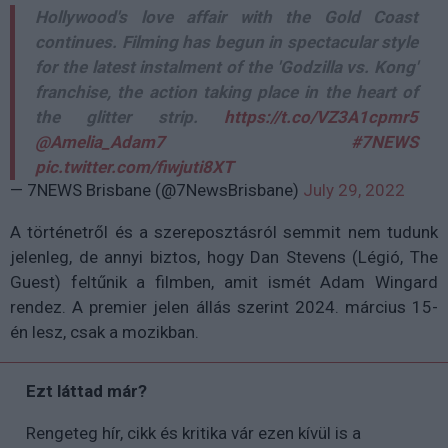
Hollywood's love affair with the Gold Coast
continues. Filming has begun in spectacular style
for the latest instalment of the 'Godzilla vs. Kong'
franchise, the action taking place in the heart of
the glitter strip.
https://t.co/VZ3A1cpmr5
@Amelia_Adam7
#7NEWS
pic.twitter.com/fiwjuti8XT
— 7NEWS Brisbane (@7NewsBrisbane)
July 29, 2022
A történetről és a szereposztásról semmit nem tudunk
jelenleg, de annyi biztos, hogy Dan Stevens (Légió, The
Guest) feltűnik a filmben, amit ismét
Adam Wingard
rendez. A premier
jelen állás szerint 2024. március 15-
én lesz, csak a mozikban.
Ezt láttad már?
Rengeteg hír, cikk és kritika vár ezen kívül is a