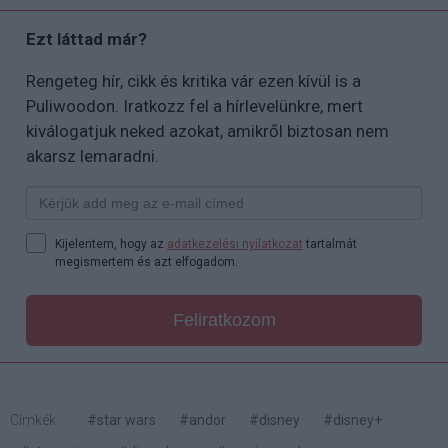
Ezt láttad már?
Rengeteg hír, cikk és kritika vár ezen kívül is a
Puliwoodon. Iratkozz fel a hírlevelünkre, mert
kiválogatjuk neked azokat, amikről biztosan nem
akarsz lemaradni.
Kijelentem, hogy az
adatkezelési nyilatkozat
tartalmát
megismertem és azt elfogadom.
Feliratkozom
Címkék:
#star wars
#andor
#disney
#disney+