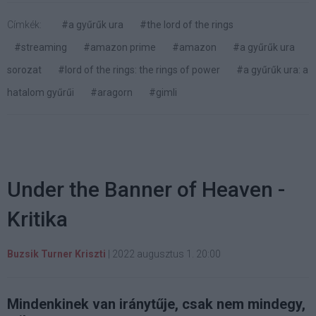
Címkék:
#a gyűrűk ura
#the lord of the rings
#streaming
#amazon prime
#amazon
#a gyűrűk ura
sorozat
#lord of the rings: the rings of power
#a gyűrűk ura: a
hatalom gyűrűi
#aragorn
#gimli
Under the Banner of Heaven -
Kritika
Buzsik Turner Kriszti
|
2022 augusztus 1. 20:00
Mindenkinek van iránytűje, csak nem mindegy,