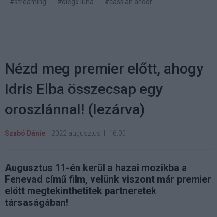
#streaming
#diego luna
#cassian andor
Nézd meg premier előtt, ahogy
Idris Elba összecsap egy
oroszlánnal! (lezárva)
Szabó Dániel
|
2022 augusztus 1. 16:00
Augusztus 11-én kerül a hazai mozikba a
Fenevad című film, velünk viszont már premier
előtt megtekinthetitek partneretek
társaságában!