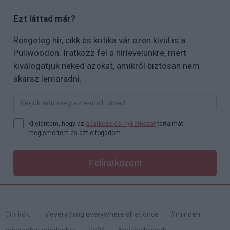
Ezt láttad már?
Rengeteg hír, cikk és kritika vár ezen kívül is a
Puliwoodon. Iratkozz fel a hírlevelünkre, mert
kiválogatjuk neked azokat, amikről biztosan nem
akarsz lemaradni.
Kijelentem, hogy az
adatkezelési nyilatkozat
tartalmát
megismertem és azt elfogadom.
Feliratkozom
Címkék:
#everything everywhere all at once
#minden