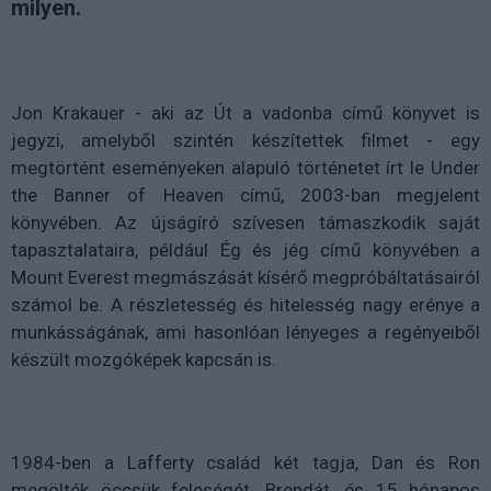
milyen.
Jon Krakauer - aki az Út a vadonba című könyvet is
jegyzi, amelyből szintén készítettek filmet - egy
megtörtént eseményeken alapuló történetet írt le Under
the Banner of Heaven című, 2003-ban megjelent
könyvében. Az újságíró szívesen támaszkodik saját
tapasztalataira, például Ég és jég című könyvében a
Mount Everest megmászását kísérő megpróbáltatásairól
számol be. A részletesség és hitelesség nagy erénye a
munkásságának, ami hasonlóan lényeges a regényeiből
készült mozgóképek kapcsán is.
1984-ben a Lafferty család két tagja, Dan és Ron
megölték öccsük feleségét, Brendát, és 15 hónapos