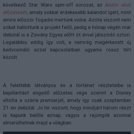
következő Star Wars spin-off sorozat, az
Andor első
előzetesét
, amely sokkal érdekesebb kalandot ígért, mint
amire először fogadni mertünk volna. Azóta viszont nem
sokat hallottunk a projekt felől, pedig e hónap végén már
debütál is
a Zsivány Egyes előtt öt évvel játszódó sztori.
Legalábbis eddig így volt, a nemrég megérkezett új
kedvcsináló ezzel kapcsolatban ugyanis rossz hírt
közölt.
A felettébb látványos és a történet részleteibe is
bepillantást engedő előzetes vége szerint a Disney
eltolta a széria premierjét, amely így csak szeptember
21-én debütál. Jó hír viszont, hogy mindjárt három részt
is kapunk belőle aznap, vagyis a rajongók azonnal
elmerülhetnek majd a világban.