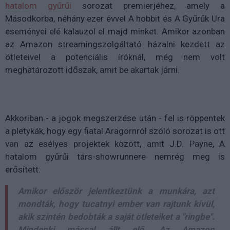
hatalom gyűrűi
sorozat premierjéhez, amely a
Másodkorba, néhány ezer évvel A hobbit és A Gyűrűk Ura
eseményei elé kalauzol el majd minket. Amikor azonban
az Amazon streamingszolgáltató házalni kezdett az
ötleteivel a potenciális íróknál, még nem volt
meghatározott időszak, amit be akartak járni.
Akkoriban - a jogok megszerzése után - fel is röppentek
a pletykák, hogy egy fiatal Aragornról szóló sorozat is ott
van az esélyes projektek között, amit J.D. Payne, A
hatalom gyűrűi társ-showrunnere nemrég meg is
erősített:
Amikor először jelentkeztünk a munkára, azt
mondták, hogy tucatnyi ember van rajtunk kívül,
akik szintén bedobták a saját ötleteiket a "ringbe".
Mindenki mással állt elő. Az Amazon