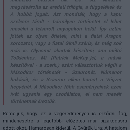
megvásárolta az eredeti trilógia, a függelékek és
A hobbit jogait. Azt mondták, hogy a kapu
szélesre tárult - bármilyen történetet el lehet
mesélni a felsorolt anyagokon belül. Így aztán
jöttek az olyan ötletek, mint a fiatal Aragon
sorozatot, vagy a fiatal Gimli széria, és még sok
más is. Olyasmit akartak készíteni, ami méltó
Tolkienhez. Mi (
Patrick McKay-jel, a másik
készítővel - a szerk.)
ezért választottuk végül a
Másodkor történetét - Szauronét, Númenor
bukását, és a Szauron elleni harcot a Végzet
hegyénél. A Másodkor főbb eseményeinek ezen
ívét ugyanis egy csodálatos, el nem mesélt
történetnek éreztük.
Reméljük, hogy ez a végeredményen is érződni fog,
mindenesetre a legutóbbi előzetes már bizakodásra
adott okot. Hamarosan kiderül. A Gyűrűk Ura: A hatalom