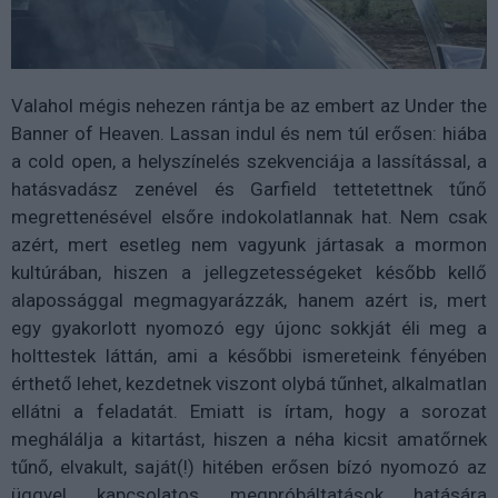
Valahol mégis nehezen rántja be az embert az Under the
Banner of Heaven. Lassan indul és nem túl erősen: hiába
a cold open, a helyszínelés szekvenciája a lassítással, a
hatásvadász zenével és Garfield tettetettnek tűnő
megrettenésével elsőre indokolatlannak hat. Nem csak
azért, mert esetleg nem vagyunk jártasak a mormon
kultúrában, hiszen a jellegzetességeket később kellő
alapossággal megmagyarázzák, hanem azért is, mert
egy gyakorlott nyomozó egy újonc sokkját éli meg a
holttestek láttán, ami a későbbi ismereteink fényében
érthető lehet, kezdetnek viszont olybá tűnhet, alkalmatlan
ellátni a feladatát. Emiatt is írtam, hogy a sorozat
meghálálja a kitartást, hiszen a néha kicsit amatőrnek
tűnő, elvakult, saját(!) hitében erősen bízó nyomozó az
üggyel kapcsolatos megpróbáltatások hatására