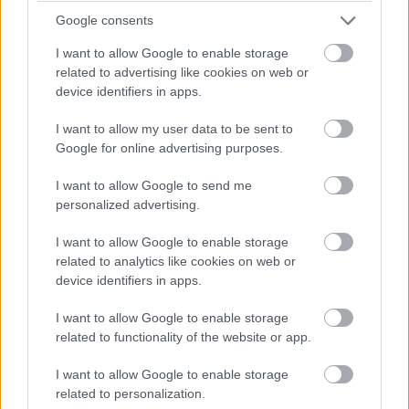
Google consents
Kijelentem, hogy az
adatkezelési nyilatkozat
tartalmát
I want to allow Google to enable storage
megismertem és azt elfogadom.
related to advertising like cookies on web or
device identifiers in apps.
Feliratkozom
I want to allow my user data to be sent to
Google for online advertising purposes.
Sokkal inkább vallástörténeti értekezés, mintsem krimi,
I want to allow Google to send me
holott utóbbi néha megcsillanó baljós sejtelmessége
personalized advertising.
kifejezetten jól áll neki. A téma specifikussága először
szembeötlő, ezért az elején nehezen ragadhatja meg a
I want to allow Google to enable storage
related to analytics like cookies on web or
figyelmét olyasvalakinek, aki nem mozog hasonló
device identifiers in apps.
körökben vagy nem érdeklődik az egyházak iránt.
Azonban a kezdeti zavarosságot érdemes átvészelni,
I want to allow Google to enable storage
hiszen a gyilkosság részleteivel párhuzamosan fedik fel
related to functionality of the website or app.
a vallás egyetemes aspektusait, a bizonytalanságot, az
I want to allow Google to enable storage
elveszettséget, a meghasonulást, a rasszizmust, az
related to personalization.
isten és egyház nevében elkövetett bűnök (családon