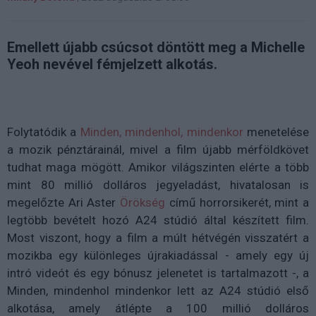
Emellett újabb csúcsot döntött meg a Michelle
Yeoh nevével fémjelzett alkotás.
Folytatódik a
Minden, mindenhol, mindenkor
menetelése
a mozik pénztárainál, mivel a film újabb mérföldkövet
tudhat maga mögött. Amikor világszinten elérte a több
mint 80 millió dolláros jegyeladást, hivatalosan is
megelőzte Ari Aster
Örökség
című horrorsikerét, mint a
legtöbb bevételt hozó A24 stúdió által készített film.
Most viszont, hogy a film a múlt hétvégén visszatért a
mozikba egy különleges újrakiadással - amely egy új
intró videót és egy bónusz jelenetet is tartalmazott -, a
Minden, mindenhol mindenkor lett az A24 stúdió első
alkotása, amely átlépte a 100 millió dolláros