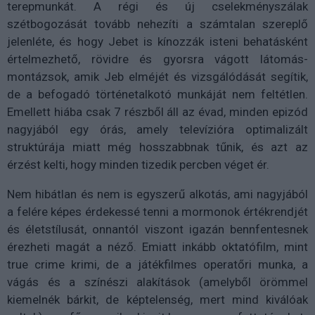
terepmunkát. A régi és új cselekményszálak
szétbogozását tovább nehezíti a számtalan szereplő
jelenléte, és hogy Jebet is kínozzák isteni behatásként
értelmezhető, rövidre és gyorsra vágott látomás-
montázsok, amik Jeb elméjét és vizsgálódását segítik,
de a befogadó történetalkotó munkáját nem feltétlen.
Emellett hiába csak 7 részből áll az évad, minden epizód
nagyjából egy órás, amely televízióra optimalizált
struktúrája miatt még hosszabbnak tűnik, és azt az
érzést kelti, hogy minden tizedik percben véget ér.
Nem hibátlan és nem is egyszerű alkotás, ami nagyjából
a felére képes érdekessé tenni a mormonok értékrendjét
és életstílusát, onnantól viszont igazán bennfentesnek
érezheti magát a néző. Emiatt inkább oktatófilm, mint
true crime krimi, de a játékfilmes operatőri munka, a
vágás és a színészi alakítások (amelyből örömmel
kiemelnék bárkit, de képtelenség, mert mind kiválóak