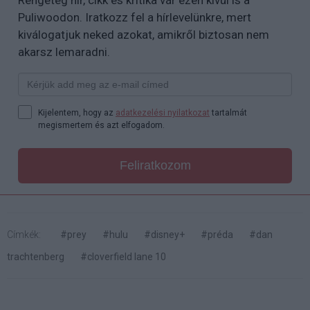
Rengeteg hír, cikk és kritika vár ezen kívül is a
Puliwoodon. Iratkozz fel a hírlevelünkre, mert
kiválogatjuk neked azokat, amikről biztosan nem
akarsz lemaradni.
Kijelentem, hogy az
adatkezelési nyilatkozat
tartalmát
megismertem és azt elfogadom.
Feliratkozom
Címkék:
#prey
#hulu
#disney+
#préda
#dan
trachtenberg
#cloverfield lane 10