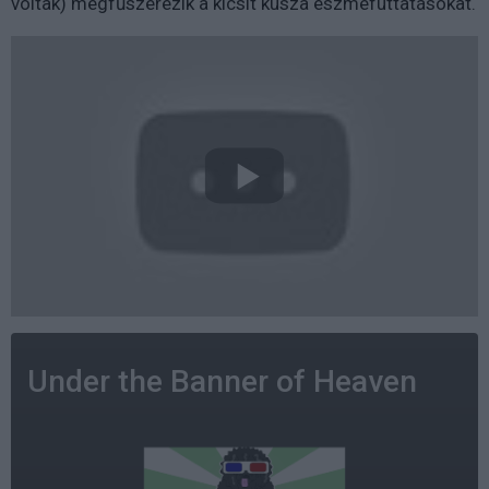
voltak) megfűszerezik a kicsit kusza eszmefuttatásokat.
Under the Banner of Heaven