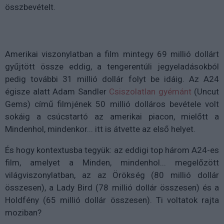
összbevételt.
Amerikai viszonylatban a film mintegy 69 millió dollárt
gyűjtött össze eddig, a tengerentúli jegyeladásokból
pedig további 31 millió dollár folyt be idáig. Az A24
égisze alatt Adam Sandler
Csiszolatlan gyémánt
(Uncut
Gems) című filmjének 50 millió dolláros bevétele volt
sokáig a csúcstartó az amerikai piacon, mielőtt a
Mindenhol, mindenkor... itt is átvette az első helyet.
És hogy kontextusba tegyük: az eddigi top három A24-es
film, amelyet a Minden, mindenhol... megelőzött
világviszonylatban, az az Örökség (80 millió dollár
összesen), a Lady Bird (78 millió dollár összesen) és a
Holdfény (65 millió dollár összesen). Ti voltatok rajta
moziban?