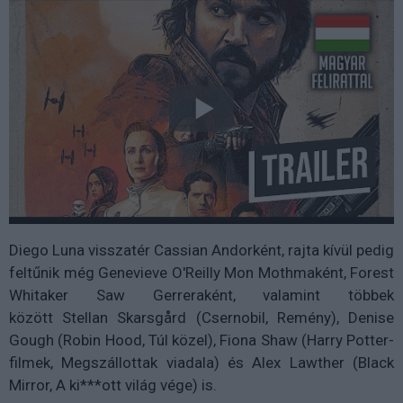
Diego Luna visszatér Cassian Andorként, rajta kívül pedig
feltűnik még Genevieve O'Reilly Mon Mothmaként, Forest
Whitaker Saw Gerreraként, valamint többek
között
Stellan Skarsgård (Csernobil, Remény), Denise
Gough (Robin Hood, Túl közel), Fiona Shaw (Harry Potter-
filmek, Megszállottak viadala) és Alex Lawther (Black
Mirror, A ki***ott világ vége) is.