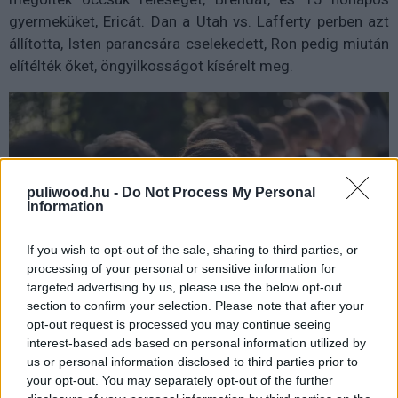
gyermeküket, Ericát. Dan a Utah vs. Lafferty perben azt
állította, Isten parancsára cselekedett, Ron pedig miután
elítélték őket, öngyilkosságot kísérelt meg.
puliwood.hu -
Do Not Process My Personal
Information
If you wish to opt-out of the sale, sharing to third parties, or
processing of your personal or sensitive information for
targeted advertising by us, please use the below opt-out
section to confirm your selection. Please note that after your
opt-out request is processed you may continue seeing
interest-based ads based on personal information utilized by
us or personal information disclosed to third parties prior to
Az Under the Banner of Heaven egy vallási mozgalom
your opt-out. You may separately opt-out of the further
segítségével a mélyére ás a fanatizmusnak,