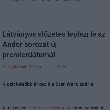
mindenhol mindenkor
#a24
#michelle yeoh
Látványos előzetes leplezi le az
Andor sorozat új
premierdátumát
Milány Botond
|
2022 augusztus 1. 18:00
Kicsit később érkezik a Star Wars széria.
A május végi
Star Wars Celebration
során megkaptuk a