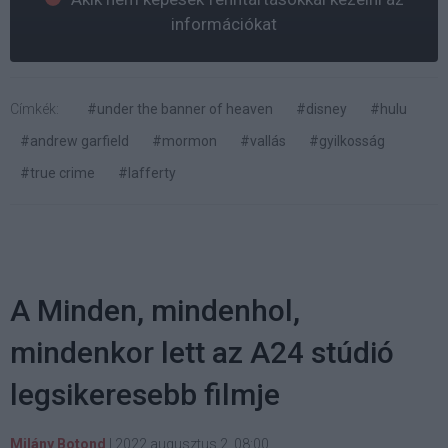
információkat
Címkék:
#under the banner of heaven
#disney
#hulu
#andrew garfield
#mormon
#vallás
#gyilkosság
#true crime
#lafferty
A Minden, mindenhol,
mindenkor lett az A24 stúdió
legsikeresebb filmje
Milány Botond
|
2022 augusztus 2. 08:00