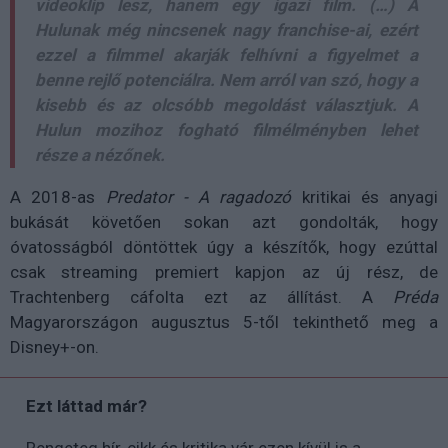
videoklip lesz, hanem egy igazi film. (…) A
Hulunak még nincsenek nagy franchise-ai, ezért
ezzel a filmmel akarják felhívni a figyelmet a
benne rejlő potenciálra. Nem arról van szó, hogy a
kisebb és az olcsóbb megoldást választjuk. A
Hulun mozihoz fogható filmélményben lehet
része a nézőnek.
A 2018-as
Predator - A ragadozó
kritikai és anyagi
bukását követően sokan azt gondolták, hogy
óvatosságból döntöttek úgy a készítők, hogy ezúttal
csak streaming premiert kapjon az új rész, de
Trachtenberg cáfolta ezt az állítást. A
Préda
Magyarországon augusztus 5-től tekinthető meg a
Disney+-on.
Ezt láttad már?