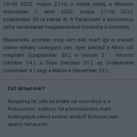
19-ről 2022. május 27-re, a másik pedig a Mission:
Impossible 7, amit 2022. május 27-ről 2022.
szeptember 30-ra raktak át. A Paramount a koronavírus
delta variánsának megjelenésével indokolta a döntését.
Elkeseredni azonban még nem kell, mert így is maradt
idénre néhány csalogató cím. Ilyen például a Nincs idő
meghalni (szeptember 30.), a Venom 2. - Vérontó
(október 14.), a Dűne (október 21.), az Örökkévalók
(november 4.) vagy a Mátrix 4 (december 23.).
Ezt láttad már?
Rengeteg hír, cikk és kritika vár ezen kívül is a
Puliwoodon. Iratkozz fel a hírlevelünkre, mert
kiválogatjuk neked azokat, amikről biztosan nem
akarsz lemaradni.