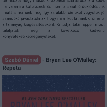
természet hogy működik: azonnal szertefoszlik a kedv,
ha valamire köteleznek és nem a saját érdeklődésünk
miatt ismernénk meg, így az alábbi címeket vegyétek jó
szándékú javaslatoknak, hogy mi miket látnánk örömmel
a tananyag kiegészítéseként. Ki tudja, talán éppen most
találjátok meg a következő kedvenc
könyveteket/képregényeteket.
Szabó Dániel
- Bryan Lee O'Malley:
Repeta