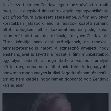
felvértezett filmben Zendaya egy trapézművészt formált
meg, aki az egykori tinisztárok egyik legnagyobbikának,
Zac Efron figurájával esett szerelembe. A film egy olyan
korszakban játszódik, ahol a rasszok közötti románc
tiltott dologként élt a köztudatban, ez pedig külön
pikantériát adott annak a szálnak, amelyben Zendaya és
Efron kémiája nem csak erőteljesnek, de rendkívül
természetesnek is hatott. A színésznő amellett, hogy
énekhangjával is kivette a részét a film munkálataiból,
egy olyan oldalát is megmutatta a vásznon, amilyet
előtte még soha nem láthattunk tőle. A legnagyobb
showman maga vegyes kritikai fogadtatásban részesült,
ám az nem kérdés, hogy remek dobbantó volt Zendaya
karrierjében.