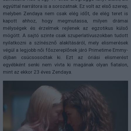
egyúttal narrátora is a sorozatnak. Ez volt az első szerep,
melyben Zendaya nem csak elég időt, de elég teret is
kapott ahhoz, hogy megmutassa, milyen drámai
mélységek és érzelmek rejlenek az egzotikus külső
mögött. A sajtó szinte csak szuperlatívuszokban tudott
nyilatkozni a színésznő alakításáról, mely elismerések
végül a legjobb női főszereplőnek járó Primetime Emmy-
díjban csúcsosodtak ki. Ezt az óriási elismerést
egyébként senki nem vívta ki magának olyan fiatalon,
mint az ekkor 23 éves Zendaya.