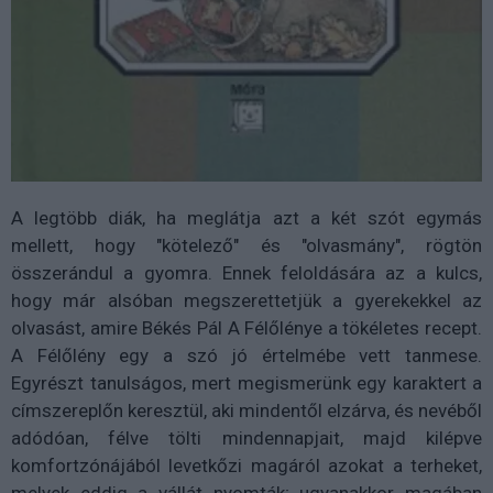
A legtöbb diák, ha meglátja azt a két szót egymás
mellett, hogy "kötelező" és "olvasmány", rögtön
összerándul a gyomra. Ennek feloldására az a kulcs,
hogy már alsóban megszerettetjük a gyerekekkel az
olvasást, amire Békés Pál A Félőlénye a tökéletes recept.
A Félőlény egy a szó jó értelmébe vett tanmese.
Egyrészt tanulságos, mert megismerünk egy karaktert a
címszereplőn keresztül, aki mindentől elzárva, és nevéből
adódóan, félve tölti mindennapjait, majd kilépve
komfortzónájából levetkőzi magáról azokat a terheket,
melyek eddig a vállát nyomták; ugyanakkor magában