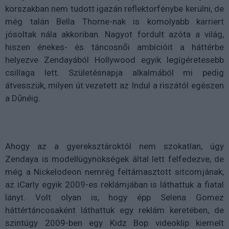
korszakban nem tudott igazán reflektorfénybe kerülni, de
még talán Bella Thorne-nak is komolyabb karriert
jósoltak nála akkoriban. Nagyot fordult azóta a világ,
hiszen énekes- és táncosnői ambícióit a háttérbe
helyezve Zendayából Hollywood egyik legígéretesebb
csillaga lett. Születésnapja alkalmából mi pedig
átvesszük, milyen út vezetett az Indul a riszától egészen
a Dűnéig.
Ahogy az a gyereksztároktól nem szokatlan, úgy
Zendaya is modellügynökségek által lett felfedezve, de
még a Nickelodeon nemrég feltámasztott sitcomjának,
az iCarly egyik 2009-es reklámjában is láthattuk a fiatal
lányt. Volt olyan is, hogy épp Selena Gomez
háttértáncosaként láthattuk egy reklám keretében, de
szintúgy 2009-ben egy Kidz Bop videoklip kiemelt