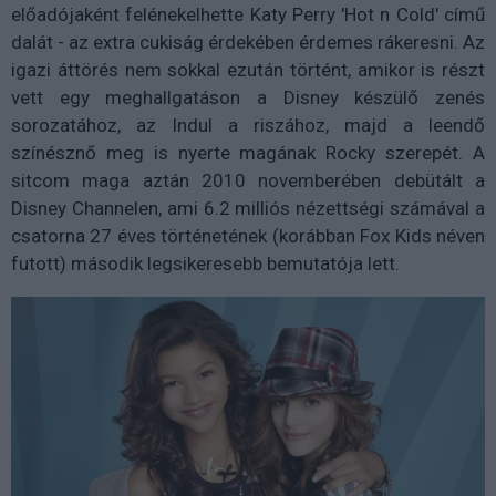
előadójaként felénekelhette Katy Perry 'Hot n Cold' című
dalát - az extra cukiság érdekében érdemes rákeresni. Az
igazi áttörés nem sokkal ezután történt, amikor is részt
vett egy meghallgatáson a Disney készülő zenés
sorozatához, az Indul a riszához, majd a leendő
színésznő meg is nyerte magának Rocky szerepét. A
sitcom maga aztán 2010 novemberében debütált a
Disney Channelen, ami 6.2 milliós nézettségi számával a
csatorna 27 éves történetének (korábban Fox Kids néven
futott) második legsikeresebb bemutatója lett.