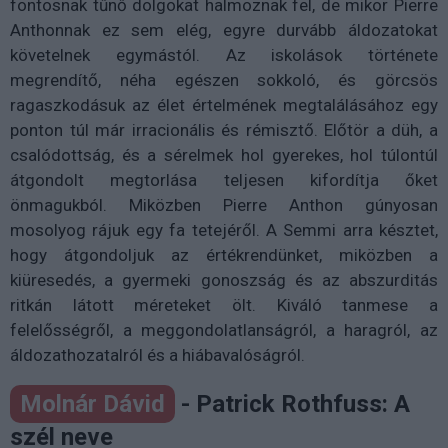
fontosnak tűnő dolgokat halmoznak fel, de mikor Pierre
Anthonnak ez sem elég, egyre durvább áldozatokat
követelnek egymástól. Az iskolások története
megrendítő, néha egészen sokkoló, és görcsös
ragaszkodásuk az élet értelmének megtalálásához egy
ponton túl már irracionális és rémisztő. Előtör a düh, a
csalódottság, és a sérelmek hol gyerekes, hol túlontúl
átgondolt megtorlása teljesen kifordítja őket
önmagukból. Miközben Pierre Anthon gúnyosan
mosolyog rájuk egy fa tetejéről. A Semmi arra késztet,
hogy átgondoljuk az értékrendünket, miközben a
kiüresedés, a gyermeki gonoszság és az abszurditás
ritkán látott méreteket ölt. Kiváló tanmese a
felelősségről, a meggondolatlanságról, a haragról, az
áldozathozatalról és a hiábavalóságról.
Molnár Dávid
- Patrick Rothfuss: A
szél neve