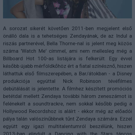
A sorozat sikerét követően 2011-ben megjelent első
önálló dala is a tehetséges Zendayának, de az Indul a
riszás partnerével, Bella Thorne-nal is jelent meg közös
száma 'Watch Me' címmel, ami nem mellesleg még a
Billboard Hot 100-as listájára is felkerült. Egy évvel
később újabb mérföldkőhöz ért a fiatal színésznő, hiszen
láthattuk első filmszerepében, a Bar/átokban - a Disney
produkciója egyúttal Nick Robinson tévéfilmes
debütálását is jelentette. A filmhez készített promóciós
betétdal mellett Zendaya további három zeneszámot is
felénekelt a soundtrackre, nem sokkal később pedig a
Hollywood Recordshoz is aláírt - ekkor még az előadói
pálya talán valószínűbbnek tűnt Zendaya számára. Ezzel
együtt egy igazi multitalentumról beszélünk, hiszen
2013-ban elindult a Dancing with the Stars táncos