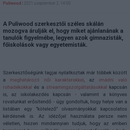
Puliwood
|
2021 szeptember 2. 14:00
A Puliwood szerkesztői széles skálán
mozogva árulják el, hogy miket ajánlanának a
tanulók figyelmébe, legyen azok gimnazisták,
főiskolások vagy egyetemisták.
Szerkesztőségünk tagjai nyilatkoztak már többek között
a
meghatározó női karakterekkel
, az
imádni való
rohadékokkal
és a
streamingszolgáltatásokkal
kapcsán
is, az iskolakezdés kapcsán - valamint a könyves
rovatunkat erősítendő - úgy gondoltuk, hogy helye van a
listában egy "kötelező" olvasmányokkal kapcsolatos
kérdésnek is. Az idézőjel használata persze nem
véletlen, hiszen mindannyian tudjuk, hogy az emberi