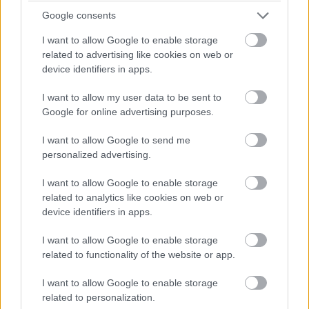
óráját követhetjük végig. Zendayának John David
Google consents
Washingtonnal kellett megtalálnia az összhangot, ami
I want to allow Google to enable storage
olyannyira sikerült, hogy jelen cikk írója még ma is újra-
related to advertising like cookies on web or
újranéz bizonyos jeleneteket Sam Levinson filmjéből. A
device identifiers in apps.
Rév Marcell által csodálatosan fényképezett szerelmi
I want to allow my user data to be sent to
történet (pontosabban: a szerelem történetében, ahogy
Google for online advertising purposes.
arra az előzetes hivatkozik) nem csak egy különleges
filmélmény, de egyúttal egy parádés ajánlólevél is lesz a
I want to allow Google to send me
jövőben Zendaya színészi eszköztára kapcsán. A film
personalized advertising.
maga vegyes fogadtatásban részesült, ám ezzel együtt
I want to allow Google to enable storage
is tipikusan egy olyan produkcióról beszélünk, amire
related to analytics like cookies on web or
mindkét főszereplő büszkén utalhat majd vissza a
device identifiers in apps.
későbbiekben.
I want to allow Google to enable storage
related to functionality of the website or app.
I want to allow Google to enable storage
related to personalization.