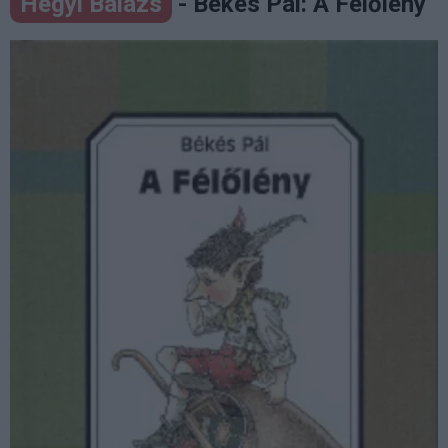
Hegyi Balázs
- Békés Pál: A Félőlény