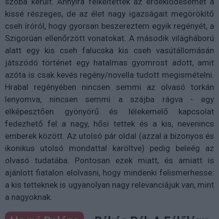
szóba került. Annyira felkeltették az érdeklődésemet a
kissé részeges, de az élet nagy igazságait megörökítő
cseh íróról, hogy gyorsan beszereztem egyik regényét, a
Szigorúan ellenőrzött vonatokat. A második világháború
alatt egy kis cseh falucska kis cseh vasútállomásán
játszódó történet egy hatalmas gyomrost adott, amit
azóta is csak kevés regény/novella tudott megismételni.
Hrabal regényében nincsen semmi az olvasó torkán
lenyomva, nincsen semmi a szájba rágva - egy
elképesztően gyönyörű és lélekemelő kapcsolat
fedezhető fel a nagy, hősi tettek és a kis, nevenincs
emberek között. Az utolsó pár oldal (azzal a bizonyos és
ikonikus utolsó mondattal karöltve) pedig beleég az
olvasó tudatába. Pontosan ezek miatt, és amiatt is
ajánlott fiatalon elolvasni, hogy mindenki felismerhesse:
a kis tetteknek is ugyanolyan nagy relevanciájuk van, mint
a nagyoknak.