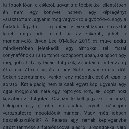
Ki fogok lógni a cikkből, ugyanis a többiekkel ellentétben
én nem egy könyvet, hanem egy képregényt
választottam, ugyanis meg vagyok róla győződve, hogy a
fiatalok figyelmét legjobban a vizualitáson keresztül
lehet megragadni, majd ha az sikerült, jöhet a
mondanivaló. Bryan Lee O'Malley 2019-es műve pedig
mindkettőben jeleskedik: egy álmokkal teli, fiatal
konyhafőnök áll a történet középpontjában, aki éppen egy
még jobb hely nyitásán dolgozik, azonban mintha az új
éttermen átok ülne, és a lány élete lassan romba dől.
Sokan szeretnének ilyenkor egy második esélyt kapni a
sorstól, Katie pedig nem is csak egyet kap, ugyanis egy
éjjel megjelenik nála egy rejtélyes lény, aki segít neki
kijavítani a dolgokat. Csupán le kell jegyeznie a hibát,
bekapnia egy gombát és aludnia egyet, másnapra
varázsütésre megoldódik minden. Vagy még jobban
összekuszálódik? A Repeta egy remek képregénybe
oltott tanmese a felelősségvállalásról, a gondokkal való