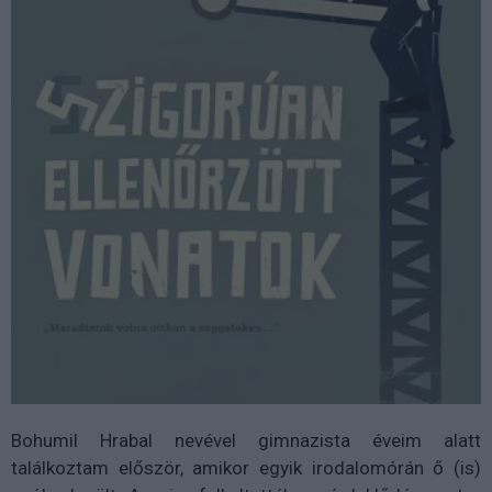
Bohumil Hrabal nevével gimnazista éveim alatt
találkoztam először, amikor egyik irodalomórán ő (is)