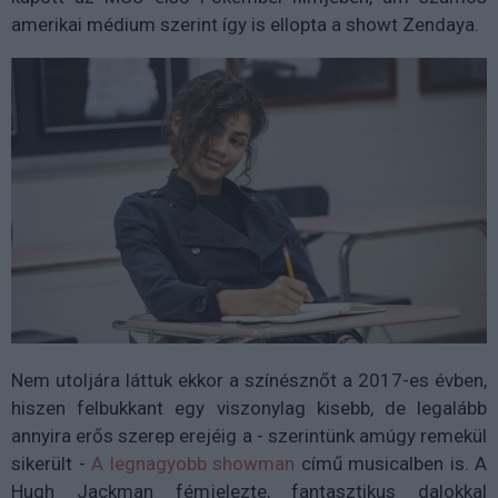
amerikai médium szerint így is ellopta a showt Zendaya.
Nem utoljára láttuk ekkor a színésznőt a 2017-es évben,
hiszen felbukkant egy viszonylag kisebb, de legalább
annyira erős szerep erejéig a - szerintünk amúgy remekül
sikerült -
A legnagyobb showman
című musicalben is. A
Hugh Jackman fémjelezte, fantasztikus dalokkal