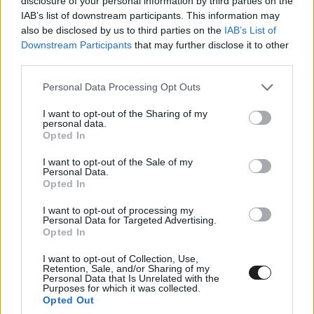
disclosure of your personal information by third parties on the
legújabb filmjét.
IAB’s list of downstream participants. This information may
also be disclosed by us to third parties on the
IAB’s List of
Downstream Participants
that may further disclose it to other
Ezt láttad már?
third parties.
Rengeteg hír, cikk és kritika vár ezen kívül is a
Please note that this website/app uses one or more Google
Personal Data Processing Opt Outs
Puliwoodon. Iratkozz fel a hírlevelünkre, mert
services and may gather and store information including but
kiválogatjuk neked azokat, amikről biztosan nem
not limited to your visit or usage behaviour. You may click to
I want to opt-out of the Sharing of my
personal data.
grant or deny consent to Google and its third-party tags to
akarsz lemaradni.
Opted In
use your data for below specified purposes in below Google
consent section.
I want to opt-out of the Sale of my
Personal Data.
Opted In
Kijelentem, hogy az
adatkezelési nyilatkozat
tartalmát
megismertem és azt elfogadom.
I want to opt-out of processing my
Personal Data for Targeted Advertising.
Opted In
Feliratkozom
I want to opt-out of Collection, Use,
Retention, Sale, and/or Sharing of my
Personal Data that Is Unrelated with the
Purposes for which it was collected.
A
Malcolm és Marie
című kamaradrámában egy
Opted Out
színésznő és egy rendező párkapcsolatának kritikus pár