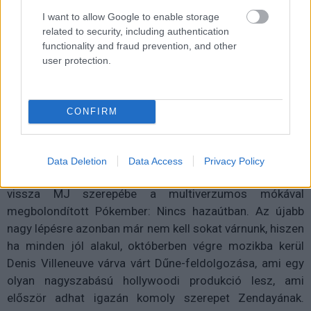
I want to allow Google to enable storage
related to security, including authentication
functionality and fraud prevention, and other
user protection.
CONFIRM
Ezzel nagyjából meg is érkeztünk a jelenbe, ahol
legutoljára a
Space Jam - Új kezdetben
hallhattuk
Zendayát, lévén ő kölcsönözte az ikonikus Lola nyuszi
Data Deletion
Data Access
Privacy Policy
hangját. Hamarosan pedig immáron harmadjára tér
vissza MJ szerepébe a multiverzumos mókával
megbolondított Pókember: Nincs hazaútban. Az újabb
nagy lépésre azonban már nem kell sokat várnunk, hiszen
ha minden jól alakul, októberben végre mozikba kerül
Denis Villeneuve várva várt Dűne-feldolgozása, ami egy
olyan nagyszabású hollywoodi produkció lesz, ami
először adhat igazán komoly szerepet Zendayának.