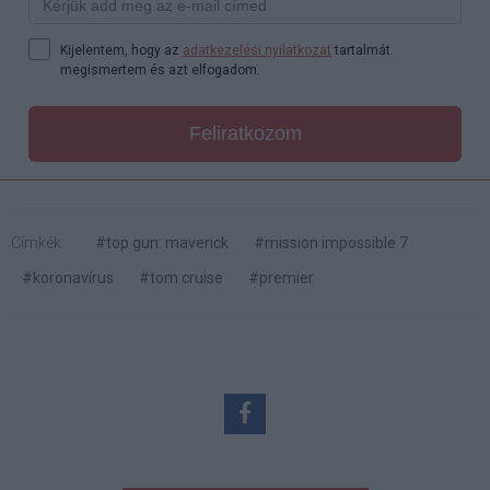
Kijelentem, hogy az
adatkezelési nyilatkozat
tartalmát
megismertem és azt elfogadom.
Feliratkozom
Címkék:
#top gun: maverick
#mission impossible 7
#koronavírus
#tom cruise
#premier