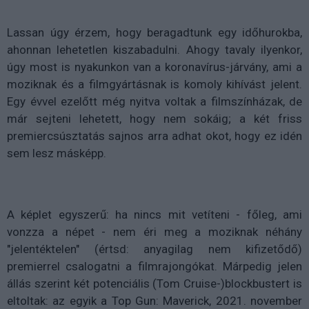
Lassan úgy érzem, hogy beragadtunk egy időhurokba,
ahonnan lehetetlen kiszabadulni. Ahogy tavaly ilyenkor,
úgy most is nyakunkon van a koronavírus-járvány, ami a
moziknak és a filmgyártásnak is komoly kihívást jelent.
Egy évvel ezelőtt még nyitva voltak a filmszínházak, de
már sejteni lehetett, hogy nem sokáig; a két friss
premiercsúsztatás sajnos arra adhat okot, hogy ez idén
sem lesz másképp.
A képlet egyszerű: ha nincs mit vetíteni - főleg, ami
vonzza a népet - nem éri meg a moziknak néhány
"jelentéktelen" (értsd: anyagilag nem kifizetődő)
premierrel csalogatni a filmrajongókat. Márpedig jelen
állás szerint két potenciális (Tom Cruise-)blockbustert is
eltoltak: az egyik a Top Gun: Maverick, 2021. november