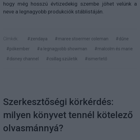
hogy még hosszú évtizedekig szembe jöhet velünk a
neve a legnagyobb produkciók stáblistáján.
Címkék:
#zendaya
#maree stoermer coleman
#dűne
#pókember
#a legnagyobb showman
#malcolm és marie
#disney channel
#csillag születik
#ismertető
Szerkesztőségi körkérdés:
milyen könyvet tennél kötelező
olvasmánnyá?