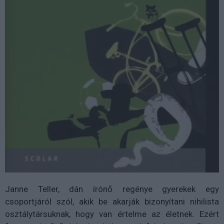
Janne Teller, dán írónő regénye gyerekek egy
csoportjáról szól, akik be akarják bizonyítani nihilista
osztálytársuknak, hogy van értelme az életnek. Ezért