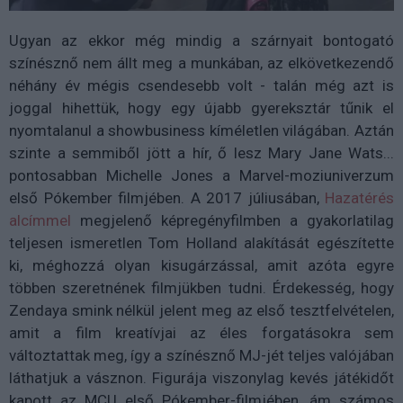
Ugyan az ekkor még mindig a szárnyait bontogató
színésznő nem állt meg a munkában, az elkövetkezendő
néhány év mégis csendesebb volt - talán még azt is
joggal hihettük, hogy egy újabb gyereksztár tűnik el
nyomtalanul a showbusiness kíméletlen világában. Aztán
szinte a semmiből jött a hír, ő lesz Mary Jane Wats...
pontosabban Michelle Jones a Marvel-moziuniverzum
első Pókember filmjében. A 2017 júliusában,
Hazatérés
alcímmel
megjelenő képregényfilmben a gyakorlatilag
teljesen ismeretlen Tom Holland alakítását egészítette
ki, méghozzá olyan kisugárzással, amit azóta egyre
többen szeretnének filmjükben tudni. Érdekesség, hogy
Zendaya smink nélkül jelent meg az első tesztfelvételen,
amit a film kreatívjai az éles forgatásokra sem
változtattak meg, így a színésznő MJ-jét teljes valójában
láthatjuk a vásznon. Figurája viszonylag kevés játékidőt
kapott az MCU első Pókember-filmjében, ám számos