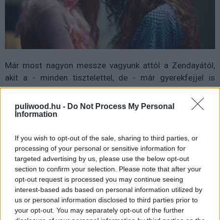
Már most nagyon messze vagyunk attól a Zendayától,
akit a - minden tisztelettel, de - már gyerekfejjel is
egészen kínos Indul a riszából ismerhettünk meg, pedig
a színésznő karrierje csak most kezdett el igazán felfelé
puliwood.hu -
Do Not Process My Personal
ívelni. Az Emmy-díját követően visszatért MJ szerepébe
Information
a Pókember: Idegenben történetében, ami ugyan nem
If you wish to opt-out of the sale, sharing to third parties, or
tett hozzá sokat alkotói repertoárjához, de újfent nagyon
processing of your personal or sensitive information for
szerette a közönség, mind a filmet, mind őszinte, mind
targeted advertising by us, please use the below opt-out
flegmán humoros karakterét. Nem sokkal később beütött
section to confirm your selection. Please note that after your
aztán a járványidőszak, és mondanám szívesen, hogy
opt-out request is processed you may continue seeing
sokunkhoz hasonlóan Zendaya is tétlenül ült a fenekén,
interest-based ads based on personal information utilized by
ám ez tévedés lenne: ugyanis szinte teljes titokban, és
us or personal information disclosed to third parties prior to
your opt-out. You may separately opt-out of the further
rendkívül szigorú forgatási előírások mellett elkészítette