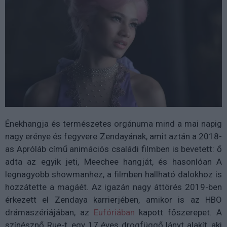
Énekhangja és természetes orgánuma mind a mai napig
nagy erénye és fegyvere Zendayának, amit aztán a 2018-
as Apróláb című animációs családi filmben is bevetett: ő
adta az egyik jeti, Meechee hangját, és hasonlóan A
legnagyobb showmanhez, a filmben hallható dalokhoz is
hozzátette a magáét. Az igazán nagy áttörés 2019-ben
érkezett el Zendaya karrierjében, amikor is az HBO
drámaszériájában, az
Eufóriában
kapott főszerepet. A
színésznő Rue-t, egy 17 éves drogfüggő lányt alakít, aki