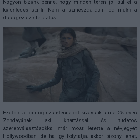
Nagyon bízunk benne, hogy minden téren jól sül el a
különleges sci-fi. Nem a színészgárdán fog múlni a
dolog, ez szinte biztos.
Ezúton is boldog születésnapot kívánunk a ma 25 éves
Zendayának, aki kitartással és tudatos
szerepválasztásokkal már most letette a névjegyét
Hollywoodban, de ha így folytatja, akkor bizony lehet,