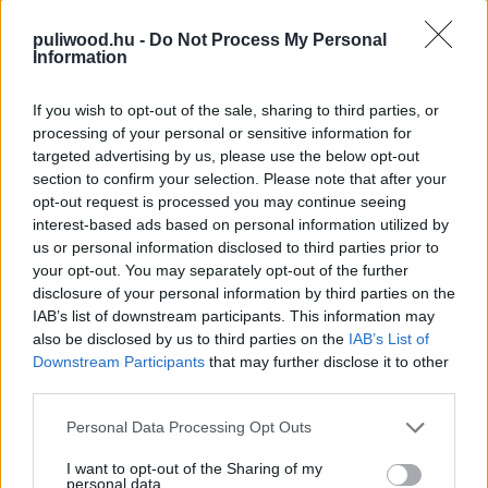
puliwood.hu -
Do Not Process My Personal
Information
If you wish to opt-out of the sale, sharing to third parties, or
Hivatalos magyar filmcímek 3.
processing of your personal or sensitive information for
targeted advertising by us, please use the below opt-out
rész
section to confirm your selection. Please note that after your
opt-out request is processed you may continue seeing
interest-based ads based on personal information utilized by
Szada
|
2011 augusztus 27. 21:32
us or personal information disclosed to third parties prior to
your opt-out. You may separately opt-out of the further
disclosure of your personal information by third parties on the
Időről-időre összejön egy kisebb mennyiségű
IAB’s list of downstream participants. This information may
olyan filmcím, amit a magyar forgalmazók
also be disclosed by us to third parties on the
IAB’s List of
bőszen lefordítottak a maguk kis marketinges
Downstream Participants
that may further disclose it to other
nyelvezetére - néha jobban sikerül, néha... nos,
third parties.
meglátjátok!
Please note that this website/app uses one or more Google
Personal Data Processing Opt Outs
services and may gather and store information including but
not limited to your visit or usage behaviour. You may click to
I want to opt-out of the Sharing of my
personal data.