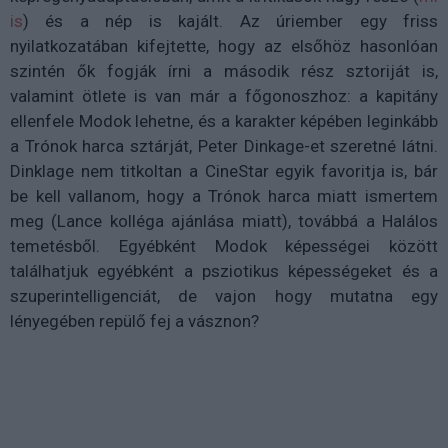
is
) és a nép is kajált. Az úriember egy friss
nyilatkozatában kifejtette, hogy az elsőhöz hasonlóan
szintén ők fogják írni a második rész sztoriját is,
valamint ötlete is van már a főgonoszhoz: a kapitány
ellenfele Modok lehetne, és a karakter képében leginkább
a Trónok harca sztárját, Peter Dinkage-et szeretné látni.
Dinklage nem titkoltan a CineStar egyik favoritja is, bár
be kell vallanom, hogy a Trónok harca miatt ismertem
meg (Lance kolléga ajánlása miatt), továbbá a Halálos
temetésből. Egyébként Modok képességei között
találhatjuk egyébként a psziotikus képességeket és a
szuperintelligenciát, de vajon hogy mutatna egy
lényegében repülő fej a vásznon?