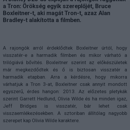
a Tron: Örökség egyik szereplőjét, Bruce
Boxleitner-t, aki magát Tron-t, azaz Alan
Bradley-t alakította a filmben.
A rajongók arról érdeklődtek Boxleitner úrtól, hogy
visszatér-e a harmadik filmben és mikor várható a
trilógiává bővítés. Boxleitner szerint az előkészületek
már megkezdődtek és ő is biztosan visszatér a
harmadik etapban. Arra a kérdésre, hogy mikorra
várhatjuk a Tron 3-at, Boxleitner csak annyit mondott
egyszerű, érdes hangon: 2013. Az előzetes pletykák
szerint Garrett Hedlund, Olivia Wilde és ha minden igaz,
Jeff Bridges is visszatér, bár lehet csak
visszaemlékezésekben. A sztoriban állítólag nagyobb
szerepet kap Olivia Wilde karaktere.