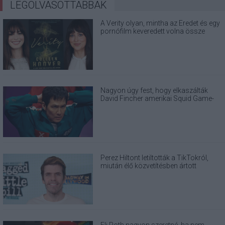
LEGOLVASOTTABBAK
A Verity olyan, mintha az Eredet és egy
pornófilm keveredett volna össze
Nagyon úgy fest, hogy elkaszálták
David Fincher amerikai Squid Game-
sorozatát
Perez Hiltont letiltották a TikTokról,
miután élő közvetítésben ártott
magának