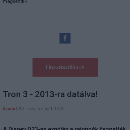
megkezdik.
Hozzászólások
Tron 3 - 2013-ra datálva!
Szada
|
2011 szeptember 1. 13:32
A Disney D23-as expóján a rajongók faggatták