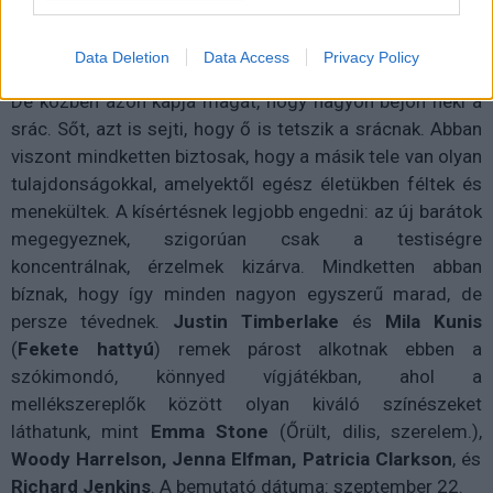
Data Deletion
Data Access
Privacy Policy
De közben azon kapja magát, hogy nagyon bejön neki a
srác. Sőt, azt is sejti, hogy ő is tetszik a srácnak. Abban
viszont mindketten biztosak, hogy a másik tele van olyan
tulajdonságokkal, amelyektől egész életükben féltek és
menekültek. A kísértésnek legjobb engedni: az új barátok
megegyeznek, szigorúan csak a testiségre
koncentrálnak, érzelmek kizárva. Mindketten abban
bíznak, hogy így minden nagyon egyszerű marad, de
persze tévednek.
Justin Timberlake
és
Mila Kunis
(
Fekete hattyú
) remek párost alkotnak ebben a
szókimondó, könnyed vígjátékban, ahol a
mellékszereplők között olyan kiváló színészeket
láthatunk, mint
Emma Stone
(Őrült, dilis, szerelem.),
Woody Harrelson, Jenna Elfman, Patricia Clarkson
, és
Richard Jenkins
. A bemutató dátuma: szeptember 22.