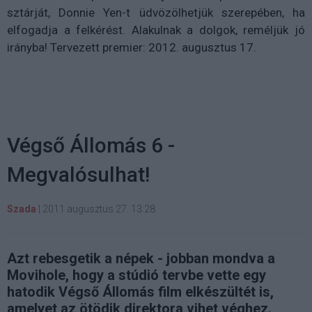
sztárját, Donnie Yen-t üdvözölhetjük szerepében, ha
elfogadja a felkérést. Alakulnak a dolgok, reméljük jó
irányba! Tervezett premier: 2012. augusztus 17.
Végső Állomás 6 -
Megvalósulhat!
Szada
|
2011 augusztus 27. 13:28
Azt rebesgetik a népek - jobban mondva a
Movihole, hogy a stúdió tervbe vette egy
hatodik Végső Állomás film elkészültét is,
amelyet az ötödik direktora vihet véghez.