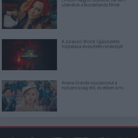
Eli Roth nagyon szeretné, ha nem
utálnátok a Borderlands filmet
A Jurassic World: Újjászületés
folytatása elvesztette rendezőjét
Ariana Grande visszavonul a
nyilvánosság elől, és ebben a mi
felelősségünk is benne van