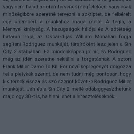
vagy nem halad az ütemtervének megfelelően, vagy csak
minőségibbre szeretné tervezni a szkriptet, de felbérelt
egy úriembert a munkához maga mellé. A tégla, a
Mennyei királyság, A hazugságok hálója és A sötétség
határán írója, az Oscar-díjas William Monahan fogja
segíteni Rodriguez munkáját, társíróként lesz jelen a Sin
City 2 stábjában. Ez mindenképpen jó hír, és Rodriguez
még az idén szeretne nekiállni a forgatásnak. A sztori
Frank Miller Dame To Kill For nevű képregényét dolgozza
fel a pletykák szerint, de nem tudni még pontosan, hogy
kik térnek vissza és szó szerint követi-e Rodriguez Miller
munkáját. Jah és a Sin City 2 mellé odabiggyeszthetünk
majd egy 3D-t is, ha hinni lehet a híreszteléseknek...