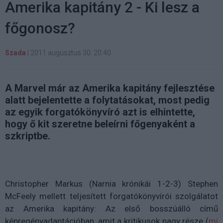
Amerika kapitány 2 - Ki lesz a
főgonosz?
Szada
|
2011 augusztus 30. 20:40
A Marvel már az Amerika kapitány fejlesztése
alatt bejelentette a folytatásokat, most pedig
az egyik forgatókönyvíró azt is elhintette,
hogy ő kit szeretne beleírni főgenyaként a
szkriptbe.
Christopher Markus (Narnia krónikái 1-2-3) Stephen
McFeely mellett teljesített forgatókönyvírói szolgálatot
az Amerika kapitány: Az első bosszúálló című
képregényadaptációban, amit a kritikusok nagy része (
mi