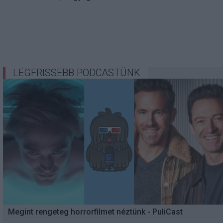
LEGFRISSEBB PODCASTÜNK
Megint rengeteg horrorfilmet néztünk - PuliCast