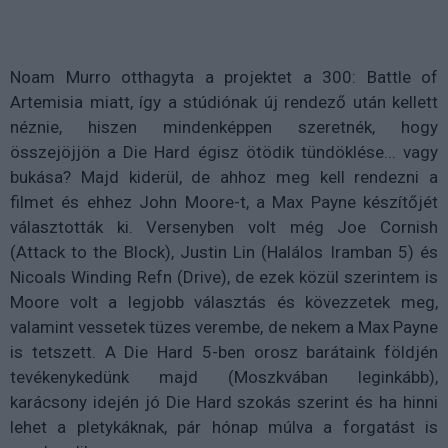
Noam Murro otthagyta a projektet a 300: Battle of
Artemisia miatt, így a stúdiónak új rendező után kellett
néznie, hiszen mindenképpen szeretnék, hogy
összejöjjön a Die Hard égisz ötödik tündöklése... vagy
bukása? Majd kiderül, de ahhoz meg kell rendezni a
filmet és ehhez John Moore-t, a Max Payne készítőjét
választották ki. Versenyben volt még Joe Cornish
(Attack to the Block), Justin Lin (Halálos Iramban 5) és
Nicoals Winding Refn (Drive), de ezek közül szerintem is
Moore volt a legjobb választás és kövezzetek meg,
valamint vessetek tüzes verembe, de nekem a Max Payne
is tetszett. A Die Hard 5-ben orosz barátaink földjén
tevékenykedünk majd (Moszkvában leginkább),
karácsony idején jó Die Hard szokás szerint és ha hinni
lehet a pletykáknak, pár hónap múlva a forgatást is