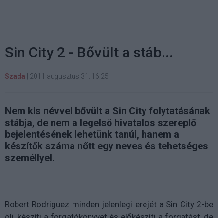
Sin City 2 - Bővült a stáb...
Szada
|
2011 augusztus 31. 16:25
Nem kis névvel bővült a Sin City folytatásának
stábja, de nem a legelső hivatalos szereplő
bejelentésének lehetünk tanúi, hanem a
készítők száma nőtt egy neves és tehetséges
személlyel.
Robert Rodriguez minden jelenlegi erejét a Sin City 2-be
öli, készíti a forgatókönyvet és előkészíti a forgatást, de