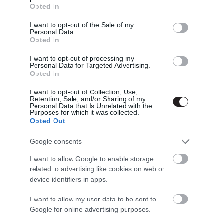
grant or deny consent to Google and its third-party tags to
Opted In
use your data for below specified purposes in below Google
Talán a mostani etapban nincsenek is olyan
consent section.
szembeötlően nagy elfordítások és gagyi
I want to opt-out of the Sale of my
Personal Data.
marketingfogások, azért a Battleship - Csatahajó kombó
Opted In
nekem fájt, miért nem maradhatott Torpedó ha már
I want to opt-out of processing my
abból készült?
Personal Data for Targeted Advertising.
Opted In
The Killer Elite / Válogatott gyilkosok
I want to opt-out of Collection, Use,
Another Year / Még egy év
Retention, Sale, and/or Sharing of my
Paranormal Activity 3 / Parajelenségek 3
Personal Data that Is Unrelated with the
Purposes for which it was collected.
We Need to Talk About Kevin / Beszélnünk kell Kevinről
Opted Out
The Skin I Live In / A bőr, amelyben élek
Google consents
Shark Night 3D / Cápák éjszakája 3D
Perfect Sense / Hétköznapi pár
I want to allow Google to enable storage
The Darkest Hour / A legsötétebb óra
related to advertising like cookies on web or
New Years Eve / Szilveszter éjjel
device identifiers in apps.
War Horse / Hadak útján
I want to allow my user data to be sent to
Hugo Cabret / A leleményes Hugo
Google for online advertising purposes.
Battleship / Csatahajó