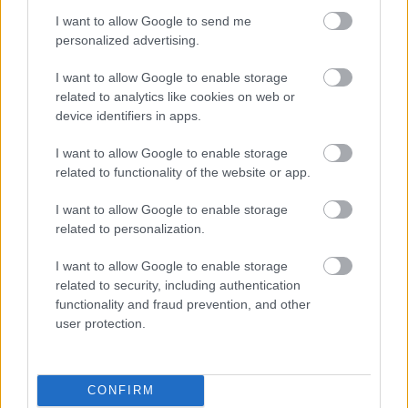
The Hobbit: An Unexpected Journey / A Hobbit: Egy
I want to allow Google to send me
váratlan utazás
personalized advertising.
I want to allow Google to enable storage
related to analytics like cookies on web or
device identifiers in apps.
I want to allow Google to enable storage
Barátság extrákkal - A
related to functionality of the website or app.
történetről...
I want to allow Google to enable storage
related to personalization.
Szada
|
2011 augusztus 27. 18:53
I want to allow Google to enable storage
related to security, including authentication
functionality and fraud prevention, and other
Egy rámenős fejvadász (Mila Kunis) megtalálja
user protection.
az igazi munkaerőt (Justin Timberlake)
megbízója számára, akit rövid ostrom után
meg is győz, hogy egy új állás kedvéért
CONFIRM
érdemes New Yorkba költöznie.