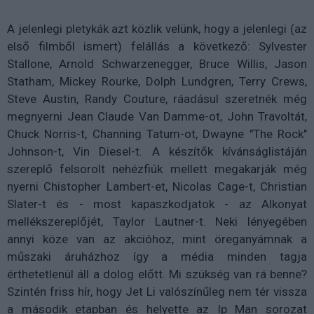
A jelenlegi pletykák azt közlik velünk, hogy a jelenlegi (az
első filmből ismert) felállás a következő: Sylvester
Stallone, Arnold Schwarzenegger, Bruce Willis, Jason
Statham, Mickey Rourke, Dolph Lundgren, Terry Crews,
Steve Austin, Randy Couture, ráadásul szeretnék még
megnyerni Jean Claude Van Damme-ot, John Travoltát,
Chuck Norris-t, Channing Tatum-ot, Dwayne "The Rock"
Johnson-t, Vin Diesel-t. A készítők kívánságlistáján
szereplő felsorolt nehézfiúk mellett megakarják még
nyerni Chistopher Lambert-et, Nicolas Cage-t, Christian
Slater-t és - most kapaszkodjatok - az Alkonyat
mellékszereplőjét, Taylor Lautner-t. Neki lényegében
annyi köze van az akcióhoz, mint öreganyámnak a
műszaki áruházhoz így a média minden tagja
érthetetlenül áll a dolog előtt. Mi szükség van rá benne?
Szintén friss hír, hogy Jet Li valószínűleg nem tér vissza
a második etapban és helyette az Ip Man sorozat