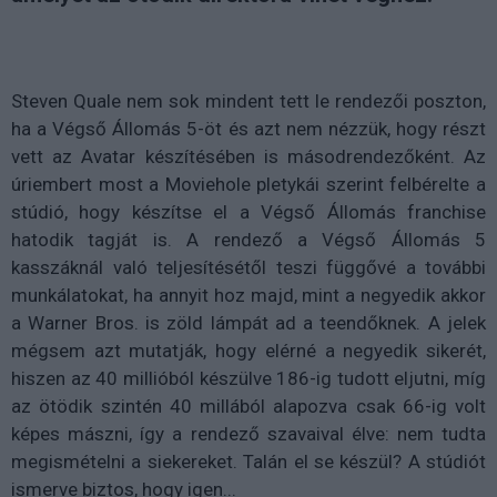
Steven Quale nem sok mindent tett le rendezői poszton,
ha a Végső Állomás 5-öt és azt nem nézzük, hogy részt
vett az Avatar készítésében is másodrendezőként. Az
úriembert most a Moviehole pletykái szerint felbérelte a
stúdió, hogy készítse el a Végső Állomás franchise
hatodik tagját is. A rendező a Végső Állomás 5
kasszáknál való teljesítésétől teszi függővé a további
munkálatokat, ha annyit hoz majd, mint a negyedik akkor
a Warner Bros. is zöld lámpát ad a teendőknek. A jelek
mégsem azt mutatják, hogy elérné a negyedik sikerét,
hiszen az 40 millióból készülve 186-ig tudott eljutni, míg
az ötödik szintén 40 millából alapozva csak 66-ig volt
képes mászni, így a rendező szavaival élve: nem tudta
megismételni a siekereket. Talán el se készül? A stúdiót
ismerve biztos, hogy igen...