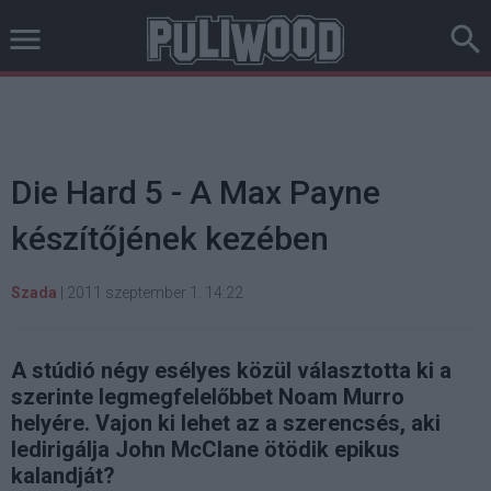
Die Hard 5 - A Max Payne
készítőjének kezében
Szada
|
2011 szeptember 1. 14:22
A stúdió négy esélyes közül választotta ki a
szerinte legmegfelelőbbet Noam Murro
helyére. Vajon ki lehet az a szerencsés, aki
ledirigálja John McClane ötödik epikus
kalandját?