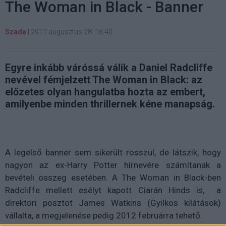
The Woman in Black - Banner
Szada
|
2011 augusztus 28. 16:40
Egyre inkább váróssá válik a Daniel Radcliffe
nevével fémjelzett The Woman in Black: az
előzetes olyan hangulatba hozta az embert,
amilyenbe minden thrillernek kéne manapság.
A legelső banner sem sikerült rosszul, de látszik, hogy
nagyon az ex-Harry Potter hírnevére számítanak a
bevételi összeg esetében. A The Woman in Black-ben
Radcliffe mellett esélyt kapott Ciarán Hinds is, a
direktori posztot James Watkins (Gyilkos kilátások)
vállalta, a megjelenése pedig 2012 februárra tehető.