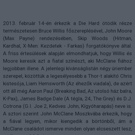
2013. február 14-én érkezik a Die Hard ötödik része
természetesen Bruce Willis főszereplésével, John Moore
(Max Payne) rendezésében, Skip Woods (Hitman,
Kardhal, X-Men: Kezdetek - Farkas) forgatókönyve által.
A friss értesülések alapján elmondhatjuk, hogy Willis és
Moore keresik azt a fiatal színészt, aki McClane fiához
legjobban illene. A jelenlegi kívánságlistán négy úriember
szerepel, közöttük a legesélyesebb a Thor-t alakító Chris
kistesója, Liam Hemsworth (Az éhezők viadala), de azért
ott áll még Aaron Paul (Breaking Bad, Az utolsó ház balra,
K-Pax), James Badge Dale (A tégla, 24, The Grey) és D.J.
Cotrona (G.I. Joe 2, Kedves John, Kígyóharapás) neve is.
A sztori szerint John McClane Moszkvába érkezik, hogy
a fiával legyen, mikor kiengedik a börtönből, ám a
McClane családot ismerve minden olyan elcseszett lesz,