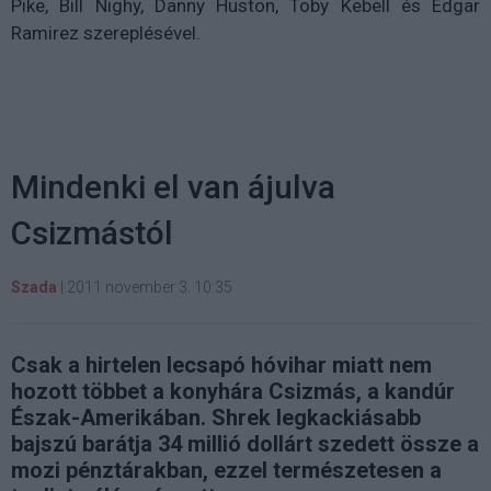
Pike, Bill Nighy, Danny Huston, Toby Kebell és Edgar
Ramirez szereplésével.
Mindenki el van ájulva
Csizmástól
Szada
|
2011 november 3. 10:35
Csak a hirtelen lecsapó hóvihar miatt nem
hozott többet a konyhára Csizmás, a kandúr
Észak-Amerikában. Shrek legkackiásabb
bajszú barátja 34 millió dollárt szedett össze a
mozi pénztárakban, ezzel természetesen a