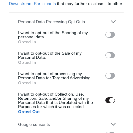
Schwarzenegger a forgatáson
Downstream Participants
that may further disclose it to other
third parties.
Szada
|
2011 november 4. 10:34
Please note that this website/app uses one or more Google
Personal Data Processing Opt Outs
services and may gather and store information including but
not limited to your visit or usage behaviour. You may click to
I want to opt-out of the Sharing of my
personal data.
grant or deny consent to Google and its third-party tags to
Kikerült a legelső kép a The Last Stand című
Opted In
use your data for below specified purposes in below Google
akciófilm forgatásáról, amelyben
consent section.
I want to opt-out of the Sale of my
Schwarzenegger szeretne visszatérni a
Personal Data.
filmezés világába, reméljük sikerül is neki.
Opted In
I want to opt-out of processing my
Personal Data for Targeted Advertising.
Opted In
A The Last Stand-ot a napokban kezdték el forgatni Új-
I want to opt-out of Collection, Use,
Mexikóban, a helyszínen kapták lencsevégre a fent
Retention, Sale, and/or Sharing of my
Personal Data that Is Unrelated with the
látható, spontán összeálló kis stábot, köztük ott láthatod
Purposes for which it was collected.
Opted Out
Schwarzenegger-t, Johnny Knoxville-t, Luis Guzmán-t és
Jaimie Alexander-t. A stábban egyébként még ott lesz
Google consents
Forest Whitaker és Peter Stormare is. A rendezést Kim