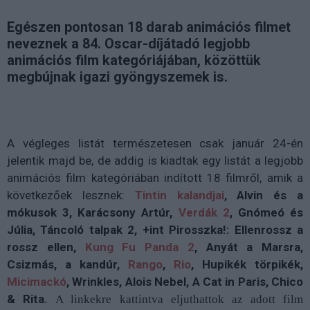
Egészen pontosan 18 darab animációs filmet
neveznek a 84. Oscar-díjátadó legjobb
animációs film kategóriájában, közöttük
megbújnak igazi gyöngyszemek is.
A végleges listát természetesen csak január 24-én
jelentik majd be, de addig is kiadtak egy listát a legjobb
animációs film kategóriában indított 18 filmről, amik a
következőek lesznek:
Tintin kalandjai
, Alvin és a
mókusok 3, Karácsony Artúr,
Verdák 2
, Gnómeó és
Júlia, Táncoló talpak 2, +int Pirosszka!: Ellenrossz a
rossz ellen,
Kung Fu Panda 2
, Anyát a Marsra,
Csizmás, a kandúr,
Rango
,
Rio
, Hupikék törpikék,
Micimackó
, Wrinkles, Alois Nebel, A Cat in Paris, Chico
& Rita.
A linkekre kattintva eljuthattok az adott film