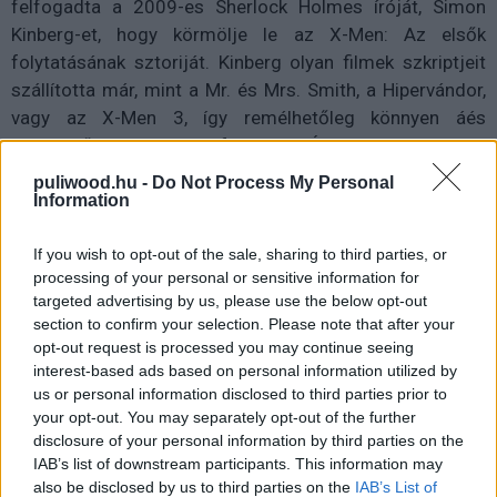
felfogadta a 2009-es Sherlock Holmes íróját, Simon
Kinberg-et, hogy körmölje le az X-Men: Az elsők
folytatásának sztoriját. Kinberg olyan filmek szkriptjeit
szállította már, mint a Mr. és Mrs. Smith, a Hipervándor,
vagy az X-Men 3, így remélhetőleg könnyen áés
élvezhetően oldja meg feladatát. Érdekes momentum,
hogy Kinberg producerként részt vett az első rész
puliwood.hu -
Do Not Process My Personal
munkálataiban is. Reméljük betudja az úriember szorítani
Information
napirendjébe az X-Men: Az elsők 2-őt, mi csak örülnénk
If you wish to opt-out of the sale, sharing to third parties, or
neki. A stúdió állítólag három filmben gondolkozik,
processing of your personal or sensitive information for
aminek utolsó darabja vezetné fel az X-Men 1
targeted advertising by us, please use the below opt-out
történéseit.
section to confirm your selection. Please note that after your
opt-out request is processed you may continue seeing
interest-based ads based on personal information utilized by
us or personal information disclosed to third parties prior to
your opt-out. You may separately opt-out of the further
disclosure of your personal information by third parties on the
The Last Stand -
IAB’s list of downstream participants. This information may
also be disclosed by us to third parties on the
IAB’s List of