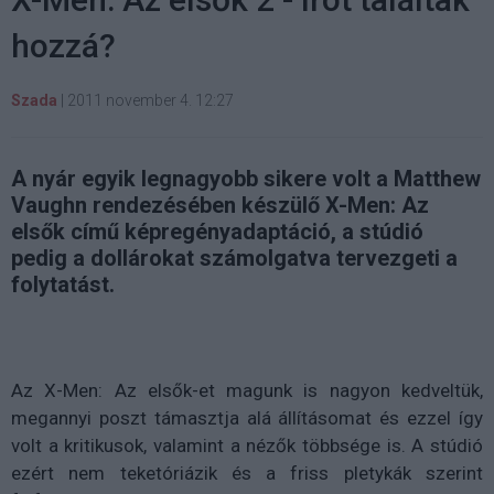
hozzá?
Szada
|
2011 november 4. 12:27
A nyár egyik legnagyobb sikere volt a Matthew
Vaughn rendezésében készülő X-Men: Az
elsők című képregényadaptáció, a stúdió
pedig a dollárokat számolgatva tervezgeti a
folytatást.
Az X-Men: Az elsők-et magunk is nagyon kedveltük,
megannyi poszt támasztja alá állításomat és ezzel így
volt a kritikusok, valamint a nézők többsége is. A stúdió
ezért nem teketóriázik és a friss pletykák szerint