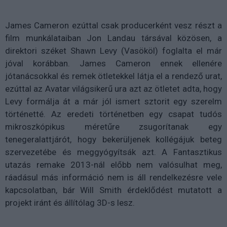
James Cameron ezúttal csak producerként vesz részt a
film munkálataiban Jon Landau társával közösen, a
direktori széket Shawn Levy (Vasököl) foglalta el már
jóval korábban. James Cameron ennek ellenére
jótanácsokkal és remek ötletekkel látja el a rendező urat,
ezúttal az Avatar világsikerű ura azt az ötletet adta, hogy
Levy formálja át a már jól ismert sztorit egy szerelm
történetté. Az eredeti történetben egy csapat tudós
mikroszkópikus méretűre zsugorítanak egy
tenegeralattjárót, hogy bekerüljenek kollégájuk beteg
szervezetébe és meggyógyítsák azt. A Fantasztikus
utazás remake 2013-nál előbb nem valósulhat meg,
ráadásul más információ nem is áll rendelkezésre vele
kapcsolatban, bár Will Smith érdeklődést mutatott a
projekt iránt és állítólag 3D-s lesz.