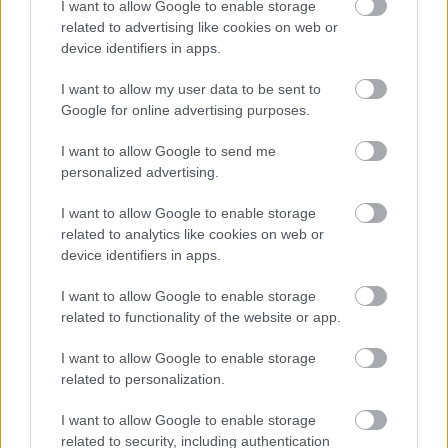
Jee-woon vállalta magára, a sztori középpontjában
I want to allow Google to enable storage
related to advertising like cookies on web or
pedig egy drog kartell vezetője áll, aki a mexikói határ
device identifiers in apps.
felé menekül, de balszerencséjére összefut a sheriff-fel,
akit Arnold játszik majd. Megjelenés: 2013. január 18.
I want to allow my user data to be sent to
Google for online advertising purposes.
I want to allow Google to send me
personalized advertising.
Már készül A titánok harca
I want to allow Google to enable storage
related to analytics like cookies on web or
harmadik része
device identifiers in apps.
I want to allow Google to enable storage
Szada
|
2011 november 4. 09:56
related to functionality of the website or app.
I want to allow Google to enable storage
related to personalization.
Szinte vakon bízik A titánok harca
folytatásának sikerében a Warner Bros., ezért
I want to allow Google to enable storage
meg sem várják A titánok haragja
related to security, including authentication