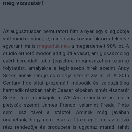
még visszatér!
Az augusztusban bemutatott film a nyár egyik legjobbja
volt mind minőségre, mind szórakozási faktorra tekintve
egyaránt, mi is
megadtuk neki
a megérdemelt 90%-ot. A
stúdió érthető módon addig üti a vasat, amíg csak meleg
ezért berendelt több (egyelőre megnevezetlen számú)
folytatást, amelyekre a legfrissebb hírek szerint Andy
Serkis annak rendje és módja szerint alá is írt. A 20th
Century Fox által prezentált második és valószínűleg
harmadik részben tehát Caesar képében ismét visszatér
Serkis, lesz munkájuk a WETA-s srácoknak is, és a
pletykák szerint James Franco, valamint Freida Pinto
sem lesz távol a stábtól. Aminek még javában
örülhetünk, hogy nem csak a főszereplő, de az előző
rész rendezője és producere is ugyanaz marad, tehát