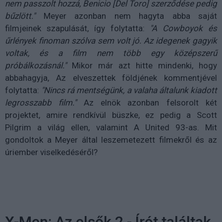
nem passzolt hozzá, Benicio [Del Toro] szerződése pedig
bűzlött."
Meyer azonban nem hagyta abba saját
filmjeinek szapulását, így folytatta:
"A Cowboyok és
űrlények finoman szólva sem volt jó. Az idegenek gagyik
voltak, és a film nem több egy középszerű
próbálkozásnál."
Mikor már azt hitte mindenki, hogy
abbahagyja, Az elveszettek földjének kommentjével
folytatta:
"Nincs rá mentségünk, a valaha általunk kiadott
legrosszabb film."
Az elnök azonban felsorolt két
projektet, amire rendkívül büszke, ez pedig a Scott
Pilgrim a világ ellen, valamint A United 93-as. Mit
gondoltok a Meyer által leszemetezett filmekről és az
úriember viselkedéséről?
X-Men: Az elsők 2 - Írót találtak