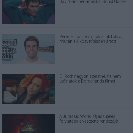
David Fincher amerikai Squid Game-
sorozatát
Perez Hiltont letiltották a TikTokról,
miután élő közvetítésben ártott
magának
Eli Roth nagyon szeretné, ha nem
utálnátok a Borderlands filmet
A Jurassic World: Újjászületés
folytatása elvesztette rendezőjét