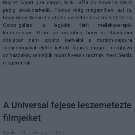
Rupert Wyatt újra dirigál, Rick Jaffa és Amanda Silver
pedig producerkedik. Fontos még megemlíteni azt is,
hogy Andy Serkis-t a stúdió szeretné nevezni a 2012-es
Oscar-gálára, a legjobb férfi mellékszereplő
kategóriában. Üröm az örömben, hogy az Akadémia
általában nem szokta kedvelni a motion-capture
technológiával életre keltett figurák mögött megbúvó
színészeket, reméljük most kivételt tesznek mert Serkis
megérdemli!
A Universal fejese leszemetezte
filmjeiket
Szada
|
2011 november 4. 16:06