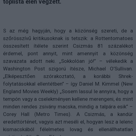
toplista élén végzett.
S az még hagyján, hogy a közönség szereti, de a
szőrösszívű kritikusoknak is tetszik: a Rottentomatoes
összesített ítélete szerint Csizmás 81 százalékot
érdemel, pont annyit, mint amennyit a közönség
szavazata adott neki. „Sokkolóan jó!” – vélekedik a
Washington Post szigorú ítésze, Michael O’Sullivan.
„Elképesztően szórakoztató, a korábbi Shrek-
folytatásokkal ellentétben” – így Daniel M. Kimmel (New
England Movies Weekly) „Sosem lassul le annyira, hogy a
tempón vagy a cselekményen kellene merengeni, és mint
minden rendes zsivány macska, mindig a talpára esik” –
Corey Hall (Metro Times). A Csizmás, a kandúr
eredettörténet, vagyis azt meséli el, hogyan lesz a lelenc
kismacskából félelmetes lovag és ellenállhatatlan