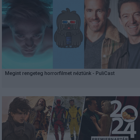
Megint rengeteg horrorfilmet néztünk - PuliCast