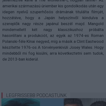
jellemeznie kéne a The Wolverine-t, hogyan tenné? Az
amerikai származású úriember kis gondolkodás után egy
idegen nyelvű szuperhősös drámának titulálta filmjét,
hozzátéve, hogy a Japán helyszínvől kiindulva a
szereplők nagy része japánul beszél majd. Mangold
mindemellett két nagy klasszikushoz próbálta
hasonlítani a produkciót, az egyik az 1974-es Roman
Polanski-féle Kínai negyed, míg a másik a Clint Eastwood
készítette 1976-os A törvényenkívüli Josey Wales. Hogy
mindebből mi fog kisülni, arra következtetni sem tudok,
de 2013-ban kiderül.
LEGFRISSEBB PODCASTÜNK