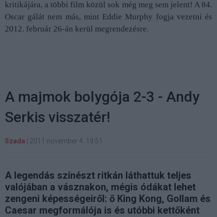
kritikájára, a többi film közül sok még meg sem jelent! A 84.
Oscar gálát nem más, mint Eddie Murphy fogja vezetni és
2012. február 26-án kerül megrendezésre.
A majmok bolygója 2-3 - Andy
Serkis visszatér!
Szada
|
2011 november 4. 19:51
A legendás színészt ritkán láthattuk teljes
valójában a vásznakon, mégis ódákat lehet
zengeni képességeiről: ő King Kong, Gollam és
Caesar megformálója is és utóbbi kettőként