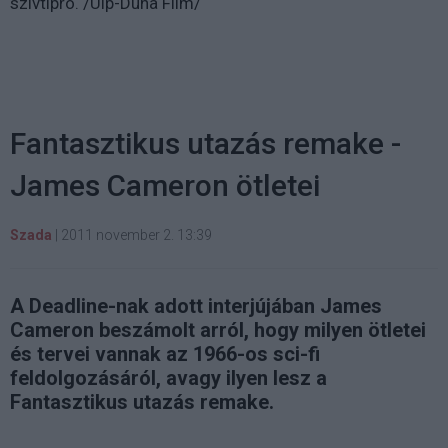
szívtipró. /Uip-Duna Film/
Fantasztikus utazás remake -
James Cameron ötletei
Szada
|
2011 november 2. 13:39
A Deadline-nak adott interjújában James
Cameron beszámolt arról, hogy milyen ötletei
és tervei vannak az 1966-os sci-fi
feldolgozásáról, avagy ilyen lesz a
Fantasztikus utazás remake.