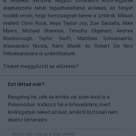
A tényeket fikcióval vegyítő történelmi krimi-vígjáték
alaphelyzete tehát tagadhatatlanul érdekes, és fényét
tovább emeli, hogy hemzsegnek benne a sztárok. Mások
mellett Chris Rock, Anya Taylor-Joy, Zoe Saldaña, Mike
Myers, Michael Shannon, Timothy Olyphant, Andrea
Riseborough, Taylor Swift, Matthias Schoenaerts,
Alessandro Nivola, Rami Malek és Robert De Niro
felbukkanására is számíthatunk.
Titeket meggyőzött az előzetes?
Ezt láttad már?
Rengeteg hír, cikk és kritika vár ezen kívül is a
Puliwoodon. Iratkozz fel a hírlevelünkre, mert
kiválogatjuk neked azokat, amikről biztosan nem
akarsz lemaradni.