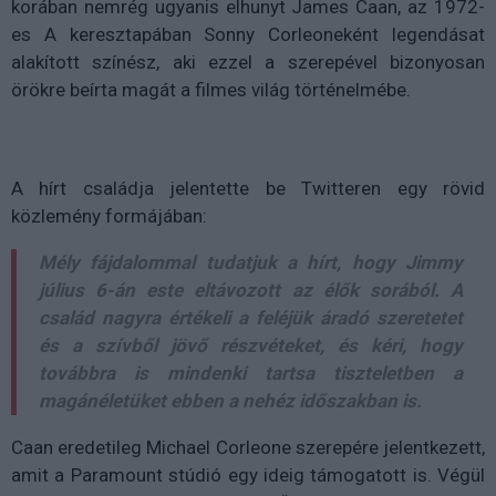
korában nemrég ugyanis elhunyt James Caan, az 1972-
es A keresztapában Sonny Corleoneként legendásat
alakított színész, aki ezzel a szerepével bizonyosan
örökre beírta magát a filmes világ történelmébe.
A hírt családja jelentette be Twitteren egy rövid
közlemény formájában:
Mély fájdalommal tudatjuk a hírt, hogy Jimmy
július 6-án este eltávozott az élők sorából. A
család nagyra értékeli a feléjük áradó szeretetet
és a szívből jövő részvéteket, és kéri, hogy
továbbra is mindenki tartsa tiszteletben a
magánéletüket ebben a nehéz időszakban is.
Caan eredetileg Michael Corleone szerepére jelentkezett,
amit a Paramount stúdió egy ideig támogatott is. Végül