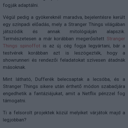
fogják adaptálni.
Végül pedig a gyökereknél maradva, bejelentésre került
egy színpadi előadás, mely a Stranger Things világában
játszódik és annak mitológiáján alapszik.
Természetesen a már korábban megerősített
Stranger
Things spinoffot
is az új cég fogja legyártani, bár a
testvérek korábban azt is leszögezték, hogy a
showrunneri és rendezői feladatokat szívesen átadnák
másoknak.
Mint látható, Dufferék belecsaptak a lecsóba, és a
Stranger Things sikere után érthető módon szabadjára
engedhetik a fantáziájukat, amit a Netflix pénzzel fog
támogatni.
Ti a felsorolt projektek közül melyiket várjátok majd a
legjobban?