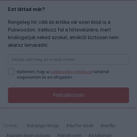
Ezt láttad már?
Rengeteg hír, cikk és kritika vár ezen kívül is a
Puliwoodon. Iratkozz fel a hírlevelünkre, mert
kiválogatjuk neked azokat, amikről biztosan nem
akarsz lemaradni.
Kijelentem, hogy az
adatkezelési nyilatkozat
tartalmát
megismertem és azt elfogadom.
Feliratkozom
Címkék:
#stranger things
#duffer tesók
#netflix
#upside down pictures
#death note
#a talizmán