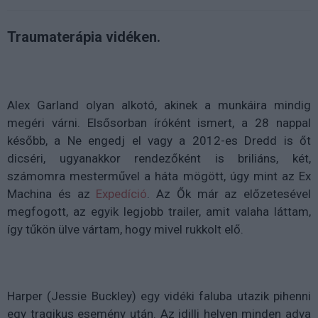
Traumaterápia vidéken.
Alex Garland olyan alkotó, akinek a munkáira mindig
megéri várni. Elsősorban íróként ismert, a 28 nappal
később, a Ne engedj el vagy a 2012-es Dredd is őt
dicséri, ugyanakkor rendezőként is briliáns, két,
számomra mesterművel a háta mögött, úgy mint az Ex
Machina és az
Expedíció
. Az Ők már az előzetesével
megfogott, az egyik legjobb trailer, amit valaha láttam,
így tűkön ülve vártam, hogy mivel rukkolt elő.
Harper (Jessie Buckley) egy vidéki faluba utazik pihenni
egy tragikus esemény után. Az idilli helyen minden adva