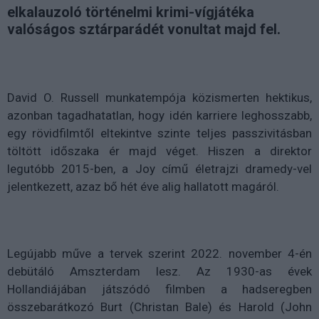
elkalauzoló történelmi krimi-vígjátéka
valóságos sztárparádét vonultat majd fel.
David O. Russell munkatempója közismerten hektikus,
azonban tagadhatatlan, hogy idén karriere leghosszabb,
egy rövidfilmtől eltekintve szinte teljes passzivitásban
töltött időszaka ér majd véget. Hiszen a direktor
legutóbb 2015-ben, a Joy című életrajzi dramedy-vel
jelentkezett, azaz bő hét éve alig hallatott magáról.
Legújabb műve a tervek szerint 2022. november 4-én
debütáló Amszterdam lesz. Az 1930-as évek
Hollandiájában játszódó filmben a hadseregben
összebarátkozó Burt (Christan Bale) és Harold (John