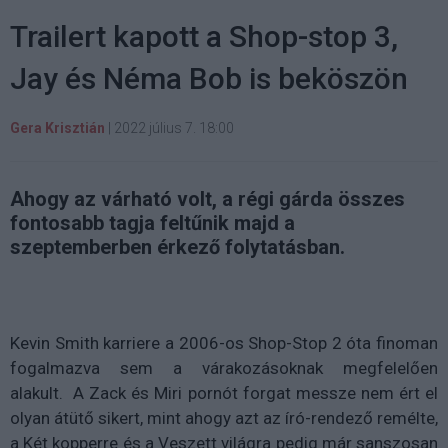
Trailert kapott a Shop-stop 3,
Jay és Néma Bob is beköszön
Gera Krisztián
|
2022 július 7. 18:00
Ahogy az várható volt, a régi gárda összes
fontosabb tagja feltűnik majd a
szeptemberben érkező folytatásban.
Kevin Smith karriere a 2006-os Shop-Stop 2 óta finoman
fogalmazva sem a várakozásoknak megfelelően
alakult.
A Zack és Miri pornót forgat messze nem ért el
olyan átütő sikert, mint ahogy azt az író-rendező remélte,
a Két kopperre és a Veszett világra pedig már sanszosan