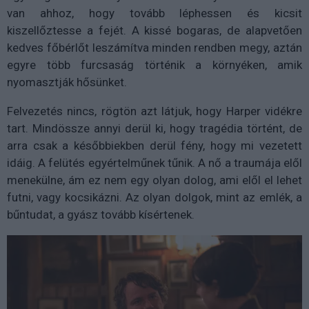
van ahhoz, hogy tovább léphessen és kicsit
kiszellőztesse a fejét. A kissé bogaras, de alapvetően
kedves főbérlőt leszámítva minden rendben megy, aztán
egyre több furcsaság történik a környéken, amik
nyomasztják hősünket.
Felvezetés nincs, rögtön azt látjuk, hogy Harper vidékre
tart. Mindössze annyi derül ki, hogy tragédia történt, de
arra csak a későbbiekben derül fény, hogy mi vezetett
idáig. A felütés egyértelműnek tűnik. A nő a traumája elől
menekülne, ám ez nem egy olyan dolog, ami elől el lehet
futni, vagy kocsikázni. Az olyan dolgok, mint az emlék, a
bűntudat, a gyász tovább kísértenek.