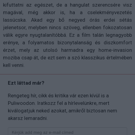
kifuttatni az egészet, de a hangulat szerencsére visz
magával, még akkor is, ha a cselekményvezetés
lassúcska. Akad egy bő negyed órás erdei sétás
jelenetsor, melyben nincs szöveg, ellenben fokozatosan
válik egyre nyugtalanítóbbá. Ez a film talán legnagyobb
erénye, a folyamatos bizonytalanság és diszkomfort
érzet, mely az utolsó harmadra egy home-invasion
moziba csap át, de ezt sem a szó klasszikus értelmében
kell venni.
Ezt láttad már?
Rengeteg hír, cikk és kritika vár ezen kívül is a
Puliwoodon. Iratkozz fel a hírlevelünkre, mert
kiválogatjuk neked azokat, amikről biztosan nem
akarsz lemaradni.