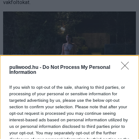
vakfoltokat.
puliwood.hu -
Do Not Process My Personal
Information
If you wish to opt-out of the sale, sharing to third parties, or
processing of your personal or sensitive information for
targeted advertising by us, please use the below opt-out
Az Ők számomra így kisebb csalódás és egyértelműen
section to confirm your selection. Please note that after your
Garland leggyengébb műve, de ezt úgy mondom, hogy
opt-out request is processed you may continue seeing
interest-based ads based on personal information utilized by
nálam mind a két előző rendezése etalon. Egyáltalán
us or personal information disclosed to third parties prior to
nem rossz film, az atmoszférája, képi világa, zenéje
your opt-out. You may separately opt-out of the further
mind pazarok, Jessie Buckley és Rory Kinnear óriásit