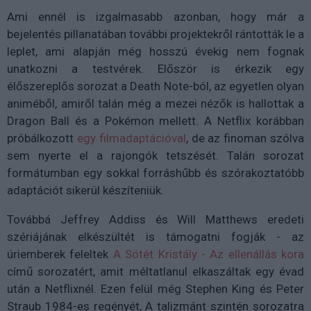
Ami ennél is izgalmasabb azonban, hogy már a
bejelentés pillanatában további projektekről rántották le a
leplet, ami alapján még hosszú évekig nem fognak
unatkozni a testvérek. Először is érkezik egy
élőszereplős sorozat a Death Note-ból, az egyetlen olyan
animéből, amiről talán még a mezei nézők is hallottak a
Dragon Ball és a Pokémon mellett. A Netflix korábban
próbálkozott
egy filmadaptációval
, de az finoman szólva
sem nyerte el a rajongók tetszését. Talán sorozat
formátumban egy sokkal forráshűbb és szórakoztatóbb
adaptációt sikerül készíteniük.
Továbbá Jeffrey Addiss és Will Matthews eredeti
szériájának elkészültét is támogatni fogják - az
úriemberek feleltek
A Sötét Kristály - Az ellenállás kora
című sorozatért, amit méltatlanul elkaszáltak egy évad
után a Netflixnél. Ezen felül még Stephen King és Peter
Straub 1984-es regényét, A talizmánt szintén sorozatra