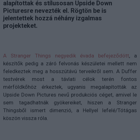
alapítottak és stílusosan Upside Down
Picturesre nevezték el. Rögtön be is
jelentettek hozzá néhány izgalmas
projekteket.
A Stranger Things negyedik évada befejeződött
, a
készítők pedig a záró felvonás készületei mellett nem
feledkeztek meg a hosszútávú terveikről sem. A Duffer
testvérek most a távlati célok terén fontos
mérföldkőhöz érkeztek, ugyanis megalapították az
Upside Down Pictures nevű produkciós céget, amivel le
sem tagadhatnák gyökereiket, hiszen a Stranger
Thingsből ismert dimenzió, a Hellyel lefelé/Tótágas
köszön vissza róla.