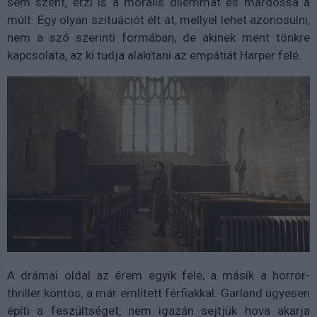
sem szent, érzi is a morális dilemmát és mardossa a
múlt. Egy olyan szituációt élt át, mellyel lehet azonosulni,
nem a szó szerinti formában, de akinek ment tönkre
kapcsolata, az ki tudja alakítani az empátiát Harper felé.
A drámai oldal az érem egyik fele, a másik a horror-
thriller köntös, a már említett férfiakkal. Garland ügyesen
építi a feszültséget, nem igazán sejtjük hova akarja