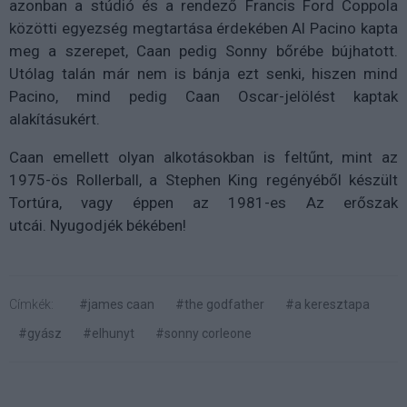
azonban a stúdió és a rendező Francis Ford Coppola
közötti egyezség megtartása érdekében Al Pacino kapta
meg a szerepet, Caan pedig Sonny bőrébe bújhatott.
Utólag talán már nem is bánja ezt senki, hiszen mind
Pacino, mind pedig Caan Oscar-jelölést kaptak
alakításukért.
Caan emellett olyan alkotásokban is feltűnt, mint az
1975-ös Rollerball,
a Stephen King regényéből készült
Tortúra, vagy éppen az 1981-es Az erőszak
utcái.
Nyugodjék békében!
Címkék:
#james caan
#the godfather
#a keresztapa
#gyász
#elhunyt
#sonny corleone