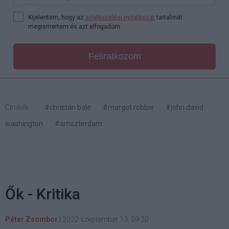
Kijelentem, hogy az
adatkezelési nyilatkozat
tartalmát
megismertem és azt elfogadom.
Feliratkozom
Címkék:
#christan bale
#margot robbie
#john david
washington
#amszterdam
Ők - Kritika
Péter Zsombor
|
2022 szeptember 13. 09:20