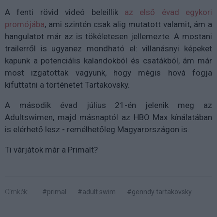
A fenti rövid videó beleillik
az első évad egykori
promójába
, ami szintén csak alig mutatott valamit, ám a
hangulatot már az is tökéletesen jellemezte. A mostani
trailerről is ugyanez mondható el: villanásnyi képeket
kapunk a potenciális kalandokból és csatákból, ám már
most izgatottak vagyunk, hogy mégis hová fogja
kifuttatni a történetet Tartakovsky.
A második évad július 21-én jelenik meg az
Adultswimen, majd másnaptól az HBO Max kínálatában
is elérhető lesz - remélhetőleg Magyarországon is.
Ti várjátok már a Primalt?
Címkék:
#primal
#adult swim
#genndy tartakovsky