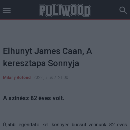
Elhunyt James Caan, A
keresztapa Sonnyja
Milány Botond
|
2022 július 7. 21:00
A színész 82 éves volt.
Újabb legendától kell könnyes búcsút vennünk. 82 éves