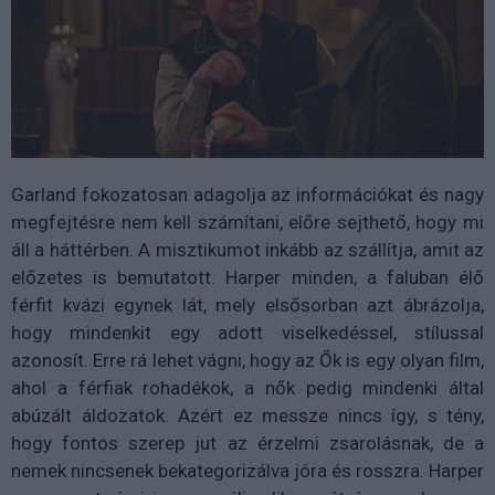
Garland fokozatosan adagolja az információkat és nagy
megfejtésre nem kell számítani, előre sejthető, hogy mi
áll a háttérben. A misztikumot inkább az szállítja, amit az
előzetes is bemutatott. Harper minden, a faluban élő
férfit kvázi egynek lát, mely elsősorban azt ábrázolja,
hogy mindenkit egy adott viselkedéssel, stílussal
azonosít. Erre rá lehet vágni, hogy az Ők is egy olyan film,
ahol a férfiak rohadékok, a nők pedig mindenki által
abúzált áldozatok. Azért ez messze nincs így, s tény,
hogy fontos szerep jut az érzelmi zsarolásnak, de a
nemek nincsenek bekategorizálva jóra és rosszra. Harper