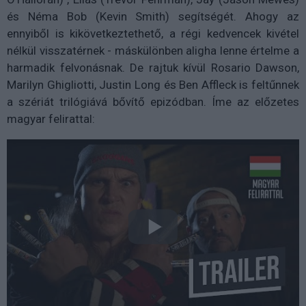
és Néma Bob (Kevin Smith) segítségét. Ahogy az
ennyiből is kikövetkeztethető, a régi kedvencek kivétel
nélkül visszatérnek - máskülönben aligha lenne értelme a
harmadik felvonásnak. De rajtuk kívül Rosario Dawson,
Marilyn Ghigliotti, Justin Long és Ben Affleck is feltűnnek
a szériát trilógiává bővítő epizódban. Íme az előzetes
magyar felirattal: