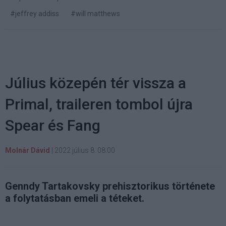
#jeffrey addiss
#will matthews
Július közepén tér vissza a
Primal, traileren tombol újra
Spear és Fang
Molnár Dávid
|
2022 július 8. 08:00
Genndy Tartakovsky prehisztorikus története
a folytatásban emeli a téteket.