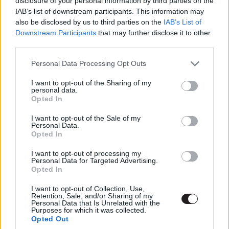
disclosure of your personal information by third parties on the
alakítanak. Más kérdés, hogy kicsit túl sok dolgot akar
IAB’s list of downstream participants. This information may
magába sűríteni, indokolatlanul sok szimbólummal
also be disclosed by us to third parties on the
IAB’s List of
Downstream Participants
that may further disclose it to other
operál, melyek nem mindig passzolnak össze. Nem
third parties.
bánom, hogy megnéztem és számos más filmmel
ellentétben a Men sokáig velünk marad, beszédtémát
Please note that this website/app uses one or more Google
Personal Data Processing Opt Outs
services and may gather and store information including but
szolgáltat, de a katarzis ezúttal elmaradt.
not limited to your visit or usage behaviour. You may click to
I want to opt-out of the Sharing of my
personal data.
grant or deny consent to Google and its third-party tags to
Opted In
use your data for below specified purposes in below Google
consent section.
I want to opt-out of the Sale of my
Personal Data.
Opted In
I want to opt-out of processing my
Personal Data for Targeted Advertising.
Opted In
I want to opt-out of Collection, Use,
Retention, Sale, and/or Sharing of my
Personal Data that Is Unrelated with the
Purposes for which it was collected.
Opted Out