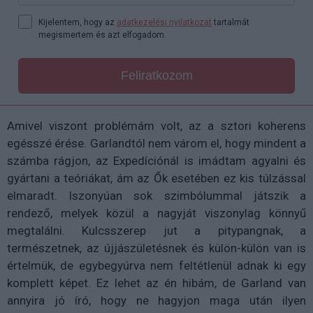
Kijelentem, hogy az
adatkezelési nyilatkozat
tartalmát
megismertem és azt elfogadom.
Feliratkozom
Amivel viszont problémám volt, az a sztori koherens
egésszé érése. Garlandtól nem várom el, hogy mindent a
számba rágjon, az Expedíciónál is imádtam agyalni és
gyártani a teóriákat, ám az Ők esetében ez kis túlzással
elmaradt. Iszonyúan sok szimbólummal játszik a
rendező, melyek közül a nagyját viszonylag könnyű
megtalálni. Kulcsszerep jut a pitypangnak, a
természetnek, az újjászületésnek és külön-külön van is
értelmük, de egybegyúrva nem feltétlenül adnak ki egy
komplett képet. Ez lehet az én hibám, de Garland van
annyira jó író, hogy ne hagyjon maga után ilyen