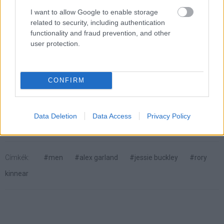
I want to allow Google to enable storage
Kinek Nem
related to security, including authentication
functionality and fraud prevention, and other
user protection.
Akinek már az Expedíció is túl elvont volt
Akit zavar ha egy film hajlamos "művészieskedni"
CONFIRM
Akit bosszant ha nem minden kérdésére kap
választ
Data Deletion
Data Access
Privacy Policy
Címkék:
#men
#alex garland
#jessie buckley
#rory
kinnear