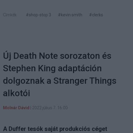
Címkék:
#shop-stop 3
#kevin smith
#clerks
Új Death Note sorozaton és
Stephen King adaptáción
dolgoznak a Stranger Things
alkotói
Molnár Dávid
|
2022 július 7. 16:00
A Duffer tesók saját produkciós céget