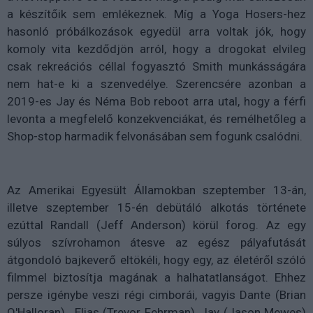
a készítőik sem emlékeznek. Míg a Yoga Hosers-hez
hasonló próbálkozások egyedül arra voltak jók, hogy
komoly vita kezdődjön arról, hogy a drogokat elvileg
csak rekreációs céllal fogyasztó Smith munkásságára
nem hat-e ki a szenvedélye. Szerencsére azonban a
2019-es Jay és Néma Bob reboot arra utal, hogy a férfi
levonta a megfelelő konzekvenciákat, és remélhetőleg a
Shop-stop harmadik felvonásában sem fogunk csalódni.
Az Amerikai Egyesült Államokban szeptember 13-án,
illetve szeptember 15-én debütáló alkotás története
ezúttal Randall (Jeff Anderson) körül forog. Az egy
súlyos szívrohamon átesve az egész pályafutását
átgondoló bajkeverő eltökéli, hogy egy, az életéről szóló
filmmel biztosítja magának a halhatatlanságot. Ehhez
persze igénybe veszi régi cimborái, vagyis Dante (Brian
O'Halloran) , Elias (Trevor Fehrman), Jay (Jason Mewes)