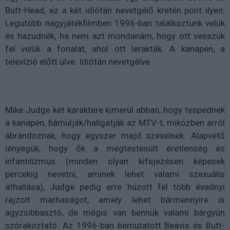
Butt-Head, ez a két idiótán nevetgélő kretén pont ilyen.
Legutóbb nagyjátékfilmben 1996-ban találkoztunk velük
és hazudnék, ha nem azt mondanám, hogy ott vesszük
fel velük a fonalat, ahol ott lerakták. A kanapén, a
televízió előtt ülve. Idiótán nevetgélve.
Mike Judge két karaktere kimerül abban, hogy tespednek
a kanapén, bámulják/hallgatják az MTV-t, miközben arról
ábrándoznak, hogy egyszer majd szexelnek. Alapvető
lényegük, hogy ők a megtestesült éretlenség és
infantilizmus (minden olyan kifejezésen képesek
percekig nevetni, aminek lehet valami szexuális
áthallása), Judge pedig erre húzott fel több évadnyi
rajzolt marhaságot, amely lehet bármennyire is
agyzsibbasztó, de mégis van bennük valami bárgyún
szórakoztató. Az 1996-ban bemutatott Beavis és Butt-