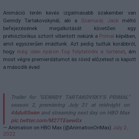
Animáció terén kevés izgalmasabb szakember van
Genndy Tartakovskynál, aki a
Szamuráj Jack
méltó
befejezésének megalkotását követően egy
prehisztorikus sztorit villantott nekünk a
Primal
képében,
amit egyszerűen imádtunk. Azt pedig tudtuk korábbról,
hogy
még idén nyáron fog folytatódni a történet
, ám
most végre premierdátumot és rövid előzetest is kapott
a második évad.
Trailer for "GENNDY TARTAKOVSKY'S PRIMAL"
season 2, premiering July 21 at midnight on
#AdultSwim
and streaming next day on HBO Max
pic.twitter.com/M27TEaewGx
— Animation on HBO Max (@AnimationOnMax)
July 2,
2022