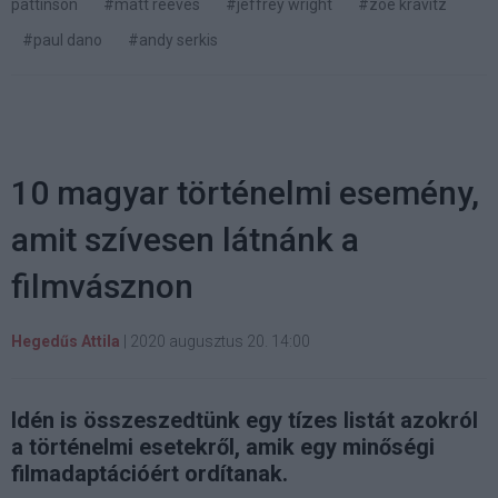
pattinson
#matt reeves
#jeffrey wright
#zoe kravitz
#paul dano
#andy serkis
10 magyar történelmi esemény,
amit szívesen látnánk a
filmvásznon
Hegedűs Attila
|
2020 augusztus 20. 14:00
Idén is összeszedtünk egy tízes listát azokról
a történelmi esetekről, amik egy minőségi
filmadaptációért ordítanak.