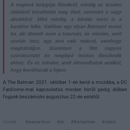
A majmok bolygója filmekről, mindig az érzelmi
oldaláról közelítette meg őket, semmint a nagy
akciókból. Mint mindig, a kérdés most is a
karakter lelke. Valóban egy olyan Batmant mutat
be, aki átesett ezen a traumán, és minden, amit
azután tesz, egy arra való reakció, semhogy
meghátráljon. Szerintem a film nagyon
szórakoztató és meglepő módon illeszkedik
ehhez. És ez minden, amit elmondhatok anélkül,
hogy leordítanák a fejem.
A The Batman 2021. október 1-én kerül a mozikba, a DC
FanDome-mal kapcsolatos minden hírről pedig élőben
fogunk beszámolni augusztus 22-én estétől.
Címkék:
#warner bros
#dc
#the batman
#robert