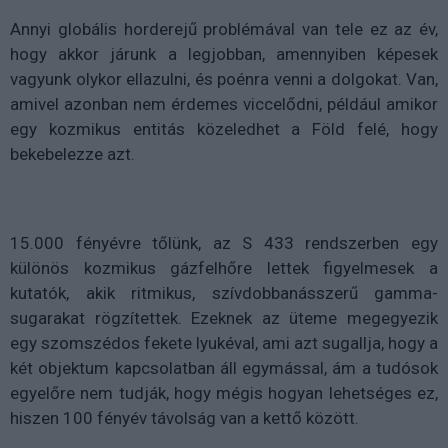
Annyi globális horderejű problémával van tele ez az év,
hogy akkor járunk a legjobban, amennyiben képesek
vagyunk olykor ellazulni, és poénra venni a dolgokat. Van,
amivel azonban nem érdemes viccelődni, például amikor
egy kozmikus entitás közeledhet a Föld felé, hogy
bekebelezze azt.
15.000 fényévre tőlünk, az S 433 rendszerben egy
különös kozmikus gázfelhőre lettek figyelmesek a
kutatók, akik ritmikus, szívdobbanásszerű gamma-
sugarakat rögzítettek. Ezeknek az üteme megegyezik
egy szomszédos fekete lyukéval, ami azt sugallja, hogy a
két objektum kapcsolatban áll egymással, ám a tudósok
egyelőre nem tudják, hogy mégis hogyan lehetséges ez,
hiszen 100 fényév távolság van a kettő között.