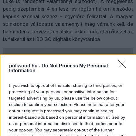
Luke is rendezett valamennyi epizódot). A megjelenés
pedig szeptember 4-én lesz, és rögtön három epizódot
kapunk azonnal kézhez - egyelőre felirattal. A magyar
szinkronos változatra valamennyit még várnunk kell, de
ha minden a tervezetten alakul, akkor még idén ősszel az
is felkerül az HBO GO digitális könyvtárába.
puliwood.hu -
Do Not Process My Personal
Information
If you wish to opt-out of the sale, sharing to third parties, or
processing of your personal or sensitive information for
targeted advertising by us, please use the below opt-out
section to confirm your selection. Please note that after your
opt-out request is processed you may continue seeing
interest-based ads based on personal information utilized by
us or personal information disclosed to third parties prior to
your opt-out. You may separately opt-out of the further
Ti várjátok már a szeptemberi megjelenést?