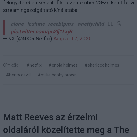
felügyeletében készült film szeptember 23-án kerül fel a
streamingszolgáltató kínálatába.
alone loshme reeebtpms wnettyrhitd 🕵️‍♀️🔍
pic.twitter.com/pc2lj1LxjR
— NX (@NXOnNetflix)
August 17, 2020
Címkék:
#netflix
#enola holmes
#sherlock holmes
#henry cavill
#millie bobby brown
Matt Reeves az érzelmi
oldaláról közelítette meg a The