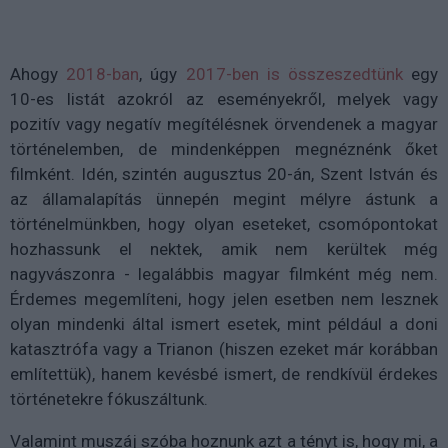
Ahogy
2018-ban
, úgy
2017-ben is összeszedtünk
egy
10-es listát azokról az eseményekről, melyek vagy
pozitív vagy negatív megítélésnek örvendenek a magyar
történelemben, de mindenképpen megnéznénk őket
filmként. Idén, szintén augusztus 20-án, Szent István és
az államalapítás ünnepén megint mélyre ástunk a
történelmünkben, hogy olyan eseteket, csomópontokat
hozhassunk el nektek, amik nem kerültek még
nagyvászonra - legalábbis magyar filmként még nem.
Érdemes megemlíteni, hogy jelen esetben nem lesznek
olyan mindenki által ismert esetek, mint például a doni
katasztrófa vagy a Trianon (hiszen ezeket már korábban
említettük), hanem kevésbé ismert, de rendkívül érdekes
történetekre fókuszáltunk.
Valamint muszáj szóba hoznunk azt a tényt is, hogy mi, a