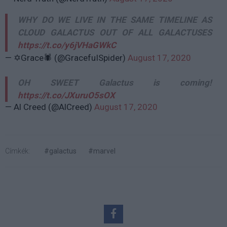
WHY DO WE LIVE IN THE SAME TIMELINE AS
CLOUD GALACTUS OUT OF ALL GALACTUSES
https://t.co/y6jVHaGWkC
— ✡️Grace🕷️ (@GracefuISpider)
August 17, 2020
OH SWEET Galactus is coming!
https://t.co/JXuruO5sOX
— Al Creed (@AlCreed)
August 17, 2020
Címkék:
#galactus
#marvel