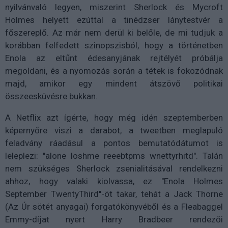
nyilvánvaló legyen, miszerint Sherlock és Mycroft
Holmes helyett ezúttal a tinédzser lánytestvér a
főszereplő. Az már nem derül ki belőle, de mi tudjuk a
korábban felfedett szinopszisból, hogy a történetben
Enola az eltűnt édesanyjának rejtélyét próbálja
megoldani, és a nyomozás során a tétek is fokozódnak
majd, amikor egy mindent átszövő politikai
összeesküvésre bukkan.
A Netflix azt ígérte, hogy még idén szeptemberben
képernyőre viszi a darabot, a tweetben meglapuló
feladvány ráadásul a pontos bemutatódátumot is
leleplezi: "alone loshme reeebtpms wnettyrhitd". Talán
nem szükséges Sherlock zsenialitásával rendelkezni
ahhoz, hogy valaki kiolvassa, ez "Enola Holmes
September TwentyThird"-öt takar, tehát a Jack Thorne
(Az Úr sötét anyagai) forgatókönyvéből és a Fleabaggel
Emmy-díjat nyert Harry Bradbeer rendezői