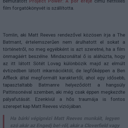
bemutatott
Project Power: A por ereje
című netflixes
film forgatókönyvét is szállította.
Tomlin, aki Matt Reeves rendezővel közösen írja a The
Batmant, értelemszerűen nem árulhatott el sokat a
történetről, no meg egyébként is azt szeretné, ha a film
önmagáért beszélne. Mindazonáltal ő is aláhúzta, hogy
az itt látott Sötét Lovag különbözik majd az elmúlt
évtizedben látott inkarnációktól, de legfőképpen a Ben
Affleck által megformált karaktertől, ahol egy idősebb,
tapasztaltabb Batmanre helyeződött a hangsúly
Pattinsonéval szemben, aki még csak éppen megkezdte
pályafutását. Ezenkívül a hős traumája is fontos
szerepet kap Matt Reeves víziójában.
Ha bárki végignézi Matt Reeves munkáit, legyen
szó akár az Engedj be!-ről, akár a Cloverfield vagy