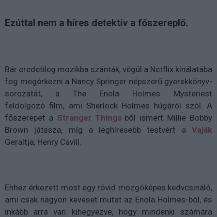
Ezúttal nem a híres detektív a főszereplő.
Bár eredetileg mozikba szánták, végül a Netflix kínálatába
fog megérkezni a Nancy Springer népszerű gyerekkönyv-
sorozatát,
a The Enola Holmes Mysteriest
feldolgozó
film, ami Sherlock Holmes húgáról szól. A
főszerepet a
Stranger Things
-ből ismert Millie Bobby
Brown játssza, míg a leghíresebb testvért a
Vaják
Geraltja, Henry Cavill.
Ehhez érkezett most egy rövid mozgóképes kedvcsináló,
ami csak nagyon keveset mutat az Enola Holmes-ból, és
inkább arra van kihegyezve, hogy mindenki számára