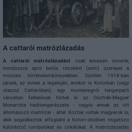
A cattarói matrózlázadás
A cattarói matrózlázadást
csak kevesen ismerik,
mindössze apró betűs részként (sem) szerepel a
mostani történelemkönyvekben. Szintén 1918-ban
járunk, az évnek a legelején, amikor is Kotorban (vagy
olaszul Cattaróban), egy montenegrói tengerparti
városban felkelések törtek ki az Osztrák-Magyar
Monarchia haditengerészete - vagyis annak az ott
állomásozó matrózai - által. Köztük voltak magyarok is,
akik segédkeztek elfoglalni a Kotori-öbölben ringatózó
különböző rombolókat és cirkálókat. A matrózlázadás