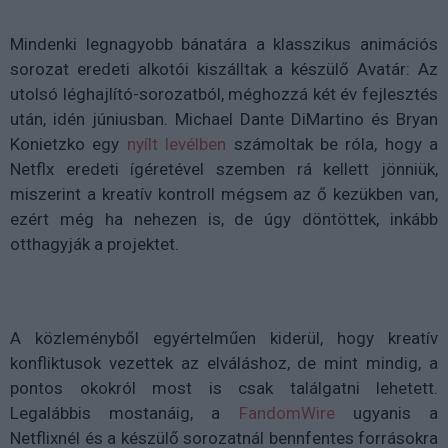
Mindenki legnagyobb bánatára a klasszikus animációs
sorozat eredeti alkotói kiszálltak a készülő Avatár: Az
utolsó léghajlító-sorozatból, méghozzá két év fejlesztés
után, idén júniusban. Michael Dante DiMartino és Bryan
Konietzko egy
nyílt levélben
számoltak be róla, hogy a
Netflx eredeti ígéretével szemben rá kellett jönniük,
miszerint a kreatív kontroll mégsem az ő kezükben van,
ezért még ha nehezen is, de úgy döntöttek, inkább
otthagyják a projektet.
A közleményből egyértelműen kiderül, hogy kreatív
konfliktusok vezettek az elváláshoz, de mint mindig, a
pontos okokról most is csak találgatni lehetett.
Legalábbis mostanáig, a
FandomWire
ugyanis a
Netflixnél és a készülő sorozatnál bennfentes forrásokra