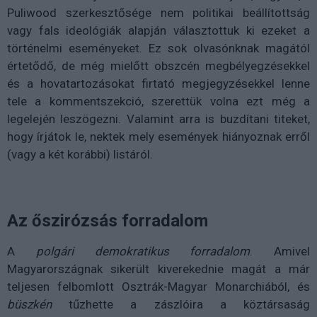
Puliwood szerkesztősége nem politikai beállítottság
vagy fals ideológiák alapján választottuk ki ezeket a
történelmi eseményeket. Ez sok olvasónknak magától
értetődő, de még mielőtt obszcén megbélyegzésekkel
és a hovatartozásokat firtató megjegyzésekkel lenne
tele a kommentszekció, szerettük volna ezt még a
legelején leszögezni. Valamint arra is buzdítani titeket,
hogy írjátok le, nektek mely események hiányoznak erről
(vagy a két korábbi) listáról.
Az őszirózsás forradalom
A
polgári demokratikus forradalom
. Amivel
Magyarországnak sikerült kiverekednie magát a már
teljesen felbomlott Osztrák-Magyar Monarchiából, és
büszkén
tűzhette a zászlóira a köztársaság