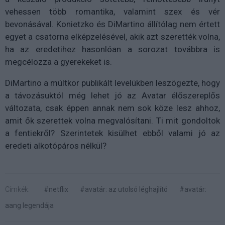
vehessen több romantika, valamint szex és vér
bevonásával. Konietzko és DiMartino állítólag nem értett
egyet a csatorna elképzelésével, akik azt szerették volna,
ha az eredetihez hasonlóan a sorozat továbbra is
megcélozza a gyerekeket is.
DiMartino
a múltkor publikált levelükben leszögezte, hogy
a távozásuktól még lehet jó az Avatar élőszereplős
változata, csak éppen annak nem sok köze lesz ahhoz,
amit ők szerettek volna megvalósítani. Ti mit gondoltok
a fentiekről? Szerintetek kisülhet ebből valami jó az
eredeti alkotópáros nélkül?
Címkék:
#netflix
#avatár: az utolsó léghajlító
#avatár:
aang legendája