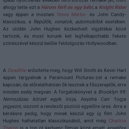
újabb nyolcvanas évekbeli film/sorozat remake-jét, mint
ahogy tette ezt a
Három férfi és egy bébi
, a
Knight Rider
vagy éppen a mostani
Steve Martin-
és John Candy-
klasszikus, a
Repülők, vonatok, automobilok
esetében.
Az utóbbi John Hughes közkedvelt vígjátékai közé
tartozik, és most korunk két legfelkapottabb fekete
színészével készül belőle feldolgozás Hollywoodban.
A
Deadline
erősítette meg, hogy Will Smith és Kevin Hart
éppen tárgyalnak a Paramount Pictures-zel a remake
kapcsán, de előreláthatóan ők lesznek a főszereplők, erre
minden esély megvan. A forgatókönyvet a
Brooklyn 99:
Nemszázas körzet
egyik írója, Aeysha Carr fogja
jegyezni, viszont a rendezői pozíció egyelőre üres. Arra a
kérdésre pedig, hogy minek készül egy új film John
Hughes halhatatlan klasszikusából, amit még
Charlize
Theron
is a top öt kedvenc filmjei közé emelt, egyelőre