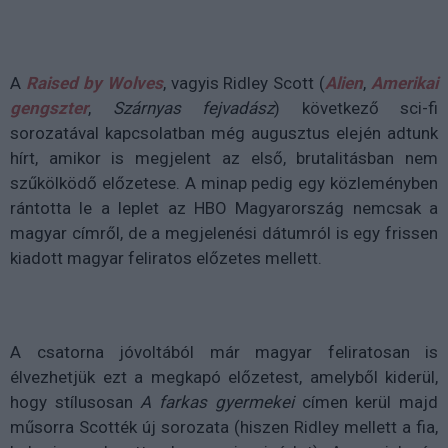
A
Raised by Wolves
, vagyis Ridley Scott (
Alien
,
Amerikai
gengszter
,
Szárnyas fejvadász
) következő sci-fi
sorozatával kapcsolatban még augusztus elején adtunk
hírt, amikor is megjelent az első, brutalitásban nem
szűkölködő előzetese. A minap pedig egy közleményben
rántotta le a leplet az HBO Magyarország nemcsak a
magyar címről, de a megjelenési dátumról is egy frissen
kiadott magyar feliratos előzetes mellett.
A csatorna jóvoltából már magyar feliratosan is
élvezhetjük ezt a megkapó előzetest, amelyből kiderül,
hogy stílusosan
A farkas gyermekei
címen kerül majd
műsorra Scotték új sorozata (hiszen Ridley mellett a fia,