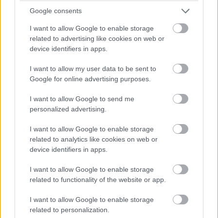
Nem is akármilyen szuperhőst alakíthat az
Google consents
Odaát színésze.
I want to allow Google to enable storage
related to advertising like cookies on web or
device identifiers in apps.
A Comic-Con@Home során a két producer, Seth Rogen
I want to allow my user data to be sent to
és Evan Goldberg elárulta, hogy az Amazon
a harmadik
Google for online advertising purposes.
évadot is megrendelte
a The Boys nevű
I want to allow Google to send me
sikersorozatához, ráadásul a másodikhoz hasonlóan
personalized advertising.
megint a premier előtt, amire szeptemberben kerül sor. A
készítők láthatóan nem ülnek a babérjaikon, ugyanis
I want to allow Google to enable storage
rögtön beválogattak a szereplőgárdába az Odaát Dean
related to analytics like cookies on web or
Winchesterét, és a bejelentő videóból az is kiderült, hogy
device identifiers in apps.
kit játszik majd.
I want to allow Google to enable storage
related to functionality of the website or app.
I want to allow Google to enable storage
A hamarosan búcsúzó Odaát sztárja, Jensen Ackles a
related to personalization.