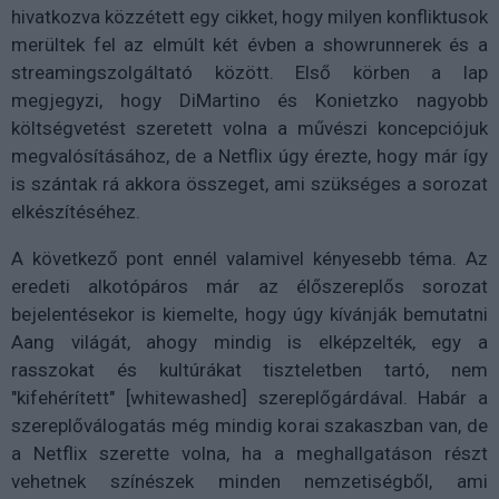
hivatkozva közzétett egy cikket, hogy milyen konfliktusok
merültek fel az elmúlt két évben a showrunnerek és a
streamingszolgáltató között. Első körben a lap
megjegyzi, hogy DiMartino és Konietzko nagyobb
költségvetést szeretett volna a művészi koncepciójuk
megvalósításához, de a Netflix úgy érezte, hogy már így
is szántak rá akkora összeget, ami szükséges a sorozat
elkészítéséhez.
A következő pont ennél valamivel kényesebb téma. Az
eredeti alkotópáros már az élőszereplős sorozat
bejelentésekor is kiemelte, hogy úgy kívánják bemutatni
Aang világát, ahogy mindig is elképzelték, egy a
rasszokat és kultúrákat tiszteletben tartó, nem
"kifehérített" [whitewashed] szereplőgárdával. Habár a
szereplőválogatás még mindig korai szakaszban van, de
a Netflix szerette volna, ha a meghallgatáson részt
vehetnek színészek minden nemzetiségből, ami