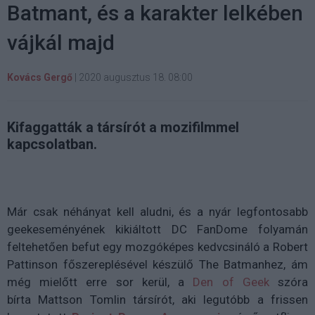
Batmant, és a karakter lelkében
vájkál majd
Kovács Gergő
|
2020 augusztus 18. 08:00
Kifaggatták a társírót a mozifilmmel
kapcsolatban.
Már csak néhányat kell aludni, és a nyár legfontosabb
geekeseményének kikiáltott DC FanDome folyamán
feltehetően befut egy mozgóképes kedvcsináló a Robert
Pattinson főszereplésével készülő The Batmanhez, ám
még mielőtt erre sor kerül,
a
Den of Geek
szóra
bírta
Mattson Tomlin társírót, aki legutóbb a frissen