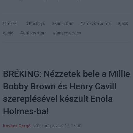
Címkék:
#the boys
#karl urban
#amazon prime
#jack
quaid
#antony starr
#jansen ackles
BRÉKING: Nézzetek bele a Millie
Bobby Brown és Henry Cavill
szereplésével készült Enola
Holmes-ba!
Kovács Gergő
|
2020 augusztus 17. 16:00