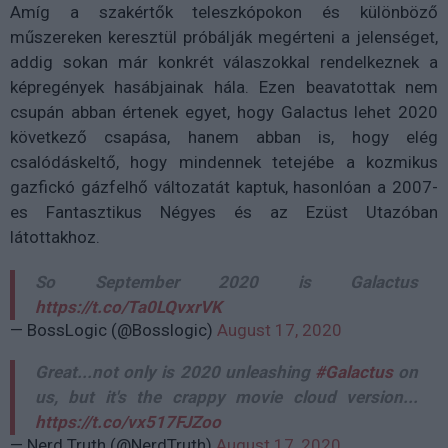
Amíg a szakértők teleszkópokon és különböző
műszereken keresztül próbálják megérteni a jelenséget,
addig sokan már konkrét válaszokkal rendelkeznek a
képregények hasábjainak hála. Ezen beavatottak nem
csupán abban értenek egyet, hogy Galactus lehet 2020
következő csapása, hanem abban is, hogy elég
csalódáskeltő, hogy mindennek tetejébe a kozmikus
gazfickó gázfelhő változatát kaptuk, hasonlóan a 2007-
es Fantasztikus Négyes és az Ezüst Utazóban
látottakhoz.
So September 2020 is Galactus
https://t.co/Ta0LQvxrVK
— BossLogic (@Bosslogic)
August 17, 2020
Great...not only is 2020 unleashing
#Galactus
on
us, but it's the crappy movie cloud version...
https://t.co/vx517FJZoo
— Nerd Truth (@NerdTruth)
August 17, 2020