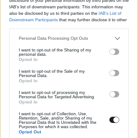
disclosure of your personal information by third parties on the
IAB’s list of downstream participants. This information may
also be disclosed by us to third parties on the
IAB’s List of
Downstream Participants
that may further disclose it to other
Címkék:
#raised by wolves
#a farkas gyermekei
#hbo
third parties.
hbo magyarország
#ridley scott
#luke scott
Please note that this website/app uses one or more Google
Personal Data Processing Opt Outs
services and may gather and store information including but
not limited to your visit or usage behaviour. You may click to
I want to opt-out of the Sharing of my
personal data.
grant or deny consent to Google and its third-party tags to
Opted In
use your data for below specified purposes in below Google
consent section.
I want to opt-out of the Sale of my
Jensen Ackles lesz a The Boys
Personal Data.
Opted In
harmadik évadának egyik új
I want to opt-out of processing my
Personal Data for Targeted Advertising.
szuperhőse
Opted In
I want to opt-out of Collection, Use,
Retention, Sale, and/or Sharing of my
Kovács Gergő
|
2020 augusztus 18. 11:00
Personal Data that Is Unrelated with the
Purposes for which it was collected.
Opted Out