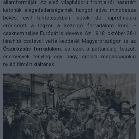
államformáját. Az első világháború frontjairól hazatért
katonák elégedetlenségeinek hangot adva mindössze
békés, civil tüntetésekben léptek, de napról-napra
erősödött a légkör a közelgő forradalom körül -
csaknem teljes Európát is idevéve. Az 1918. október 28-i
lánchídi csatával vette kezdetét Magyarországon is az
Őszirózsás forradalom
, és ezek a pattanásig feszült
események tényleg egy nagy, eposzi magasságokig
nyúló filmért kiáltanak.