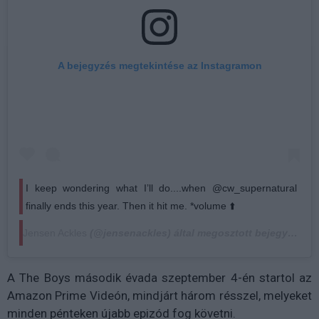
A bejegyzés megtekintése az Instagramon
I keep wondering what I’ll do....when @cw_supernatural
finally ends this year. Then it hit me. *volume ⬆️
Jensen Ackles
(@jensenackles) által megosztott bejegyzés,
Au
A The Boys második évada szeptember 4-én startol az
Amazon Prime Videón, mindjárt három résszel, melyeket
minden pénteken újabb epizód fog követni.