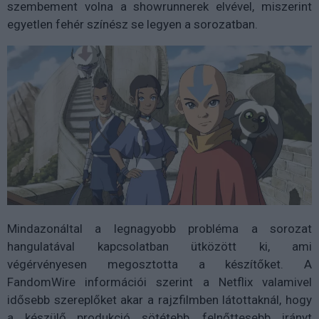
szembement volna a showrunnerek elvével, miszerint
egyetlen fehér színész se legyen a sorozatban.
Mindazonáltal a legnagyobb probléma a sorozat
hangulatával kapcsolatban ütközött ki, ami
végérvényesen megosztotta a készítőket. A
FandomWire információi szerint a Netflix valamivel
idősebb szereplőket akar a rajzfilmben látottaknál, hogy
a készülő produkció sötétebb, felnőttesebb irányt