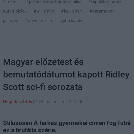
Címkék:
#planes trains & automobiles
#repülők vonatok
automobilok
#will smith
#kevin hart
#paramount
pictures
#steve martin
#john candy
Magyar előzetest és
bemutatódátumot kapott Ridley
Scott sci-fi sorozata
Hegedűs Attila
|
2020 augusztus 19. 11:00
Stílusosan A farkas gyermekei címen fog futni
ez a brutális széria.