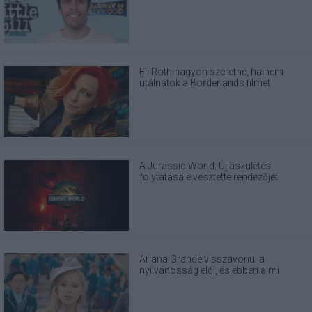
magának
Eli Roth nagyon szeretné, ha nem
utálnátok a Borderlands filmet
A Jurassic World: Újjászületés
folytatása elvesztette rendezőjét
Ariana Grande visszavonul a
nyilvánosság elől, és ebben a mi
felelősségünk is benne van