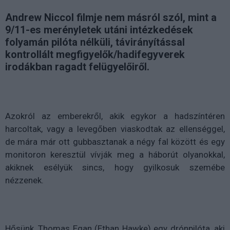
Andrew Niccol filmje nem másról szól, mint a
9/11-es merényletek utáni intézkedések
folyamán pilóta nélküli, távirányítással
kontrollált megfigyelők/hadifegyverek
irodákban ragadt felügyelőiről.
Azokról az emberekről, akik egykor a hadszíntéren
harcoltak, vagy a levegőben viaskodtak az ellenséggel,
de mára már ott gubbasztanak a négy fal között és egy
monitoron keresztül vívják meg a háborút olyanokkal,
akiknek esélyük sincs, hogy gyilkosuk szemébe
nézzenek.
Hősünk, Thomas Egan (Ethan Hawke) egy drónpilóta, aki