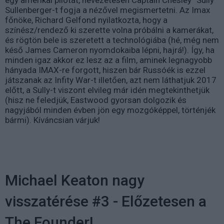
egy amerikai pilótát, nevezetesen Captain Chesley “Sully”
Sullenberger-t fogja a nézővel megismertetni. Az Imax
főnöke, Richard Gelfond nyilatkozta, hogy a
színész/rendező ki szerette volna próbálni a kamerákat,
és rögtön bele is szeretett a technológiába (hé, még nem
késő James Cameron nyomdokaiba lépni, hajrá!). Így, ha
minden igaz akkor ez lesz az a film, aminek legnagyobb
hányada IMAX-re forgott, hiszen bár Russóék is ezzel
játszanak az Infity War-t illetően, azt nem láthatjuk 2017
előtt, a Sully-t viszont elvileg már idén megtekinthetjük
(hisz ne feledjük, Eastwood gyorsan dolgozik és
nagyjából minden évben jön egy mozgóképpel, történjék
bármi). Kíváncsian várjuk!
Michael Keaton nagy
visszatérése #3 - Előzetesen a
The Founder!