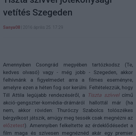
vetítés Szegeden
Sanya08
|
2016 április 25. 17:29
Amennyiben Csongrád megyében tartózkodsz (Te,
kedves olvasó) vagy - még jobb - Szegeden, akkor
felhívnánk a figyelmedet arra a filmes eseményre,
amelyre ezen a héten fog sor kerülni. Feltételezzük, hogy
Till Attila legújabb rendezéséről, a
Tiszta szívvel
című
akció-gengszter-komédia-drámáról hallottál már (ha
nem, akkor röviden: Thuróczy Szabolcs tolószékes
bérgyilkost játszik, amúgy meg tessék csak megnézni az
előzetest
). Amennyiben felkeltette az érdeklődésedet a
film maga és szívesen megnéznéd akár egy premier