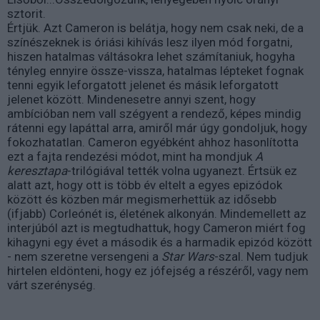
sztorit.
Értjük. Azt Cameron is belátja, hogy nem csak neki, de a
színészeknek is óriási kihívás lesz ilyen mód forgatni,
hiszen hatalmas váltásokra lehet számítaniuk, hogyha
tényleg ennyire össze-vissza, hatalmas lépteket fognak
tenni egyik leforgatott jelenet és másik leforgatott
jelenet között. Mindenesetre annyi szent, hogy
ambícióban nem vall szégyent a rendező, képes mindig
rátenni egy lapáttal arra, amiről már úgy gondoljuk, hogy
fokozhatatlan. Cameron egyébként ahhoz hasonlította
ezt a fajta rendezési módot, mint ha mondjuk
A
keresztapa
-trilógiával tették volna ugyanezt. Értsük ez
alatt azt, hogy ott is több év eltelt a egyes epizódok
között és közben már megismerhettük az idősebb
(ifjabb) Corleónét is, életének alkonyán. Mindemellett az
interjúból azt is megtudhattuk, hogy Cameron miért fog
kihagyni egy évet a második és a harmadik epizód között
- nem szeretne versengeni a
Star Wars
-szal. Nem tudjuk
hirtelen eldönteni, hogy ez jófejség a részéről, vagy nem
várt szerénység.