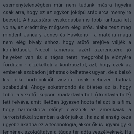
eseménytelenségben már nem tudunk másra figyelni
csak arra, hogy ez az egykor jóképű srác arca mennyire
beesett. A házastársi civakodásban is több fantázia lett
volna, az eredmény mégsem elég erős, hiába tesz meg
mindent January Jones és Hawke is - a matéria maga
nem elég bivaly ahhoz, hogy átütő erejűvé váljék a
konfliktusuk. Niccol kamerája azért szerencsére jó
helyeken van és a tágas teret megpróbálja előnyére
fordítani - érzékelteti a kontrasztot, azt, hogy ezek az
emberek szabadon járhatnak-kelhetnek ugyan, de a belső
kis lelki börtönükből viszont csak nehezen tudnak
szabadulni. Ahogy sokatmondó és ötletes az is, hogy
több átvezető képsor madártávlatból (dróntávlatból?)
lett felvéve, amit illetően ügyesen hozta fel azt is a film,
hogy bármekkora előnyt élveznek az amerikaiak a
terroristákkal szemben a drónjaikkal, ha az ellenség keze
ügyébe akadna ez a technológia, akkor ők is ugyanúgy ki
lennének szolgáltatva a tágas tér adta veszélyeknek. Ha