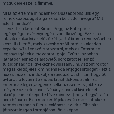
maguk elé ezzel a filmmel.
Mi is az értelme mindennek? Összeboronálunk egy
remek közösséget a galaxison belül, de mivégre? Mit
jelent mindez?
- teszi fel a kérdést Simon Pegg az Enterprise
legénysége tevékenységére vonatkozólag. Ezzel is el
látszik szakadni az előző két (J.J. Abrams rendezésében
készült) filmtől, mely kevésbé szólt arról a kalandos
expedíció/felfedező-sorozatról, mely az Enterprise
legénységének a mozgatórugója. Ezúttal azonban
láthatóan ehhez az alapvető, sorozatot jellemző
tulajdonsághoz igyekeznek visszanyúlni, viszont rögtön
meg is kérdőjelezik mindennek a létjogosultságát - ezt a
húzást azzal is indokolja a rendező Justin Lin, hogy 50.
évforduló lévén itt az ideje kicsit dekonstruálni az
Enterprise legénységének célkitűzésének is jobban a
mélyére szeretne ásni. Néhány klasszul kivitelezett
akciójelenet közepette téve mindezt (melyet egyáltalán
nem bánunk). Ez a megkérdőjelezés és dekonstrukció
természetesen a film ellenlábasa, az Idris Elba által
játszott idegen formájában jön a képbe.