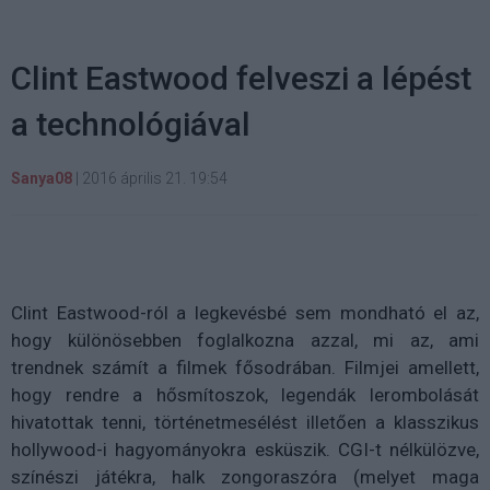
Clint Eastwood felveszi a lépést
a technológiával
Sanya08
|
2016 április 21. 19:54
Clint Eastwood-ról a legkevésbé sem mondható el az,
hogy különösebben foglalkozna azzal, mi az, ami
trendnek számít a filmek fősodrában. Filmjei amellett,
hogy rendre a hősmítoszok, legendák lerombolását
hivatottak tenni, történetmesélést illetően a klasszikus
hollywood-i hagyományokra esküszik. CGI-t nélkülözve,
színészi játékra, halk zongoraszóra (melyet maga