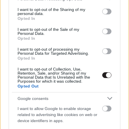
services and may gather and store information including but
not limited to your visit or usage behaviour. You may click to
I want to opt-out of the Sharing of my
personal data.
grant or deny consent to Google and its third-party tags to
Opted In
use your data for below specified purposes in below Google
consent section.
I want to opt-out of the Sale of my
Personal Data.
Opted In
I want to opt-out of processing my
Personal Data for Targeted Advertising.
Opted In
I want to opt-out of Collection, Use,
Retention, Sale, and/or Sharing of my
Personal Data that Is Unrelated with the
Purposes for which it was collected.
Opted Out
Az
Arctalan ellenség
egy csendes, jobbára eseménytelen
Google consents
és teljességgel középszerű dráma, ami moralizálgat,
felhívja a figyelmet a háború szörnyűségeire és arról
I want to allow Google to enable storage
próbál saját magával vitát folytatni, hogy vajon az a
related to advertising like cookies on web or
device identifiers in apps.
bizonyos járulékos veszteség megéri-e azt nézve, hogy
legalább a terroristák is odavesztek egy súlyos robbanás