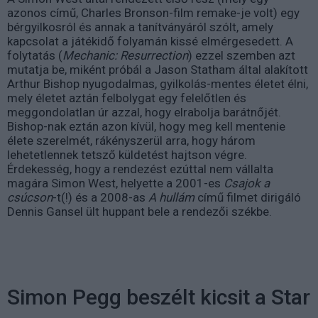
azonos című, Charles Bronson-film remake-je volt) egy
bérgyilkosról és annak a tanítványáról szólt, amely
kapcsolat a játékidő folyamán kissé elmérgesedett. A
folytatás (
Mechanic: Resurrection
) ezzel szemben azt
mutatja be, miként próbál a Jason Statham által alakított
Arthur Bishop nyugodalmas, gyilkolás-mentes életet élni,
mely életet aztán felbolygat egy felelőtlen és
meggondolatlan úr azzal, hogy elrabolja barátnőjét.
Bishop-nak eztán azon kívül, hogy meg kell mentenie
élete szerelmét, rákényszerül arra, hogy három
lehetetlennek tetsző küldetést hajtson végre.
Érdekesség, hogy a rendezést ezúttal nem vállalta
magára Simon West, helyette a 2001-es
Csajok a
csúcson
-t(!) és a 2008-as
A hullám
című filmet dirigáló
Dennis Gansel ült huppant bele a rendezői székbe.
Simon Pegg beszélt kicsit a Star