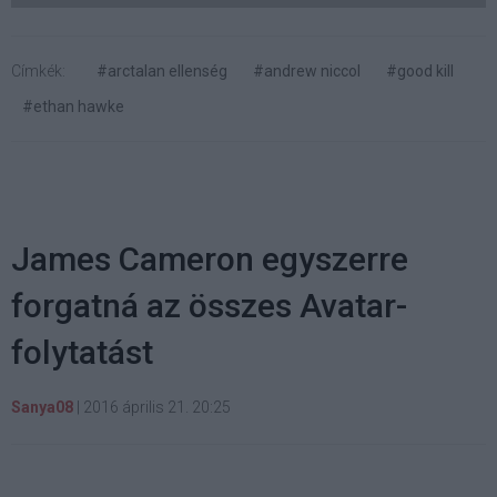
Címkék:
#arctalan ellenség
#andrew niccol
#good kill
#ethan hawke
James Cameron egyszerre
forgatná az összes Avatar-
folytatást
Sanya08
|
2016 április 21. 20:25