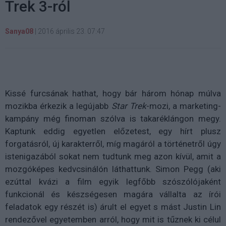
Trek 3-ról
Sanya08
|
2016 április 23. 07:47
Kissé furcsának hathat, hogy bár három hónap múlva
mozikba érkezik a legújabb
Star Trek
-mozi, a marketing-
kampány még finoman szólva is takaréklángon megy.
Kaptunk eddig egyetlen előzetest, egy hírt plusz
forgatásról, új karakterről, míg magáról a történetről úgy
istenigazából sokat nem tudtunk meg azon kívül, amit a
mozgóképes kedvcsinálón láthattunk. Simon Pegg (aki
ezúttal kvázi a film egyik legfőbb szószólójaként
funkcionál és készségesen magára vállalta az írói
feladatok egy részét is) árult el egyet s mást Justin Lin
rendezővel egyetemben arról, hogy mit is tűznek ki célul