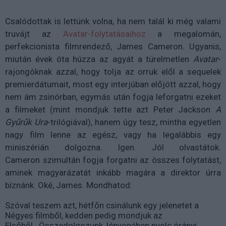
Csalódottak is lettünk volna, ha nem talál ki még valami
truvájt az
Avatar-folytatásaihoz
a megalomán,
perfekcionista filmrendező, James Cameron. Ugyanis,
miután évek óta húzza az agyát a türelmetlen
Avatar
-
rajongóknak azzal, hogy tolja az orruk elől a sequelek
premierdátumait, most egy interjúban előjött azzal, hogy
nem ám zsinórban, egymás után fogja leforgatni ezeket
a filmeket (mint mondjuk tette azt Peter Jackson
A
Gyűrűk Ura
-trilógiával), hanem úgy tesz, mintha egyetlen
nagy film lenne az egész, vagy ha legalábbis egy
miniszérián dolgozna. Igen. Jól olvastátok.
Cameron szimultán fogja forgatni az összes folytatást,
aminek magyarázatát inkább magára a direktor úrra
bíznánk. Oké, James. Mondhatod:
Szóval teszem azt, hétfőn csinálunk egy jelenetet a
Négyes filmből, kedden pedig mondjuk az
Elsőből...Összedolgozunk, lényegében nyolc órányi