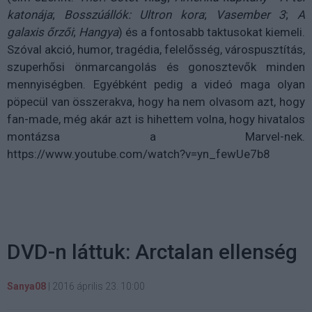
katonája
;
Bosszúállók: Ultron kora
;
Vasember 3
;
A
galaxis őrzői
;
Hangya
) és a fontosabb taktusokat kiemeli.
Szóval akció, humor, tragédia, felelősség, várospusztítás,
szuperhősi önmarcangolás és gonosztevők minden
mennyiségben. Egyébként pedig a videó maga olyan
pöpecül van összerakva, hogy ha nem olvasom azt, hogy
fan-made, még akár azt is hihettem volna, hogy hivatalos
montázsa a Marvel-nek.
https://www.youtube.com/watch?v=yn_fewUe7b8
DVD-n láttuk: Arctalan ellenség
Sanya08
|
2016 április 23. 10:00