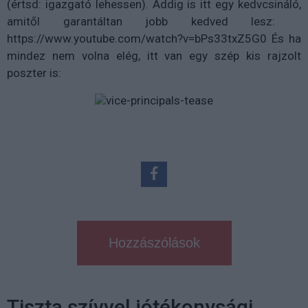
(értsd: igazgató lehessen). Addig is itt egy kedvcsináló,
amitől garantáltan jobb kedved lesz:
https://www.youtube.com/watch?v=bPs33txZ5G0 És ha
mindez nem volna elég, itt van egy szép kis rajzolt
poszter is:
Hozzászólások
Tiszta szívvel jótékonysági