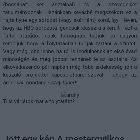
(bocsánat: két asztalnál) és a szövegeiket
tanulmányozzák. Hazánkban kevésbé megszokott ez a
fajta hype egy sorozat (vagy akár film) körül, így - lévén,
hogy az HBO sorozata igencsak klasszra sikerült - ezt a
fajta attitűdöt csak támogatni tudjuk és nagyon
reméljük, hogy a folytatásban tudják tartani a szintet.
Vagy még jobb lenne, ha túl is lendülnének az első évad
minőségén és még jobbat tennének le az asztalra. Az
elkövetkezendő pár napban még több érdekesség jön a
készülő projekttel kapcsolatban, szóval - ahogy az
amerikai mondaná -
stay tuned
!
Ti is várjátok már a folytatást?
Jött egy kép A mestergyilkos