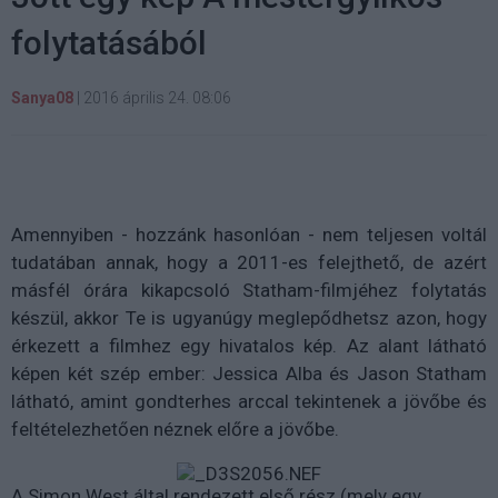
folytatásából
Sanya08
|
2016 április 24. 08:06
Amennyiben - hozzánk hasonlóan - nem teljesen voltál
tudatában annak, hogy a 2011-es felejthető, de azért
másfél órára kikapcsoló Statham-filmjéhez folytatás
készül, akkor Te is ugyanúgy meglepődhetsz azon, hogy
érkezett a filmhez egy hivatalos kép. Az alant látható
képen két szép ember: Jessica Alba és Jason Statham
látható, amint gondterhes arccal tekintenek a jövőbe és
feltételezhetően néznek előre a jövőbe.
A Simon West által rendezett első rész (mely egy