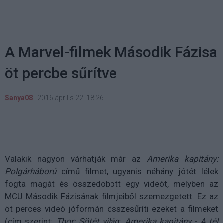
A Marvel-filmek Második Fázisa
öt percbe sűrítve
Sanya08
|
2016 április 22. 18:26
Valakik nagyon várhatják már az
Amerika kapitány:
Polgárháború
című filmet, ugyanis néhány jótét lélek
fogta magát és összedobott egy videót, melyben az
MCU Második Fázisának filmjeiből szemezgetett. Ez az
öt perces videó jóformán összesűríti ezeket a filmeket
(cím szerint:
Thor: Sötét világ
;
Amerika kapitány - A tél