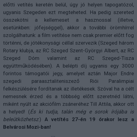
előtti vetítés keretén belül, úgy jó helyen tapogatózol,
ugyanis Szegeden ezt megteheted. Ha pedig szereted
összekötni a kellemeset a hasznossal (illetve,
esetünkben: jófejséggel), akkor a további örömhírrel
szolgálhatunk: a film vetítése nem csak premier előtt fog
történni, de jótékonysági céllal szervezik (Szeged három
Rotary klubja, az RC Szeged Szent-Györgyi Albert, az RC
Szeged Dóm valamint az RC Szeged-Tisza
együttműködésében). A belépti díj ugyanis egy 3000
forintos támogatói jegy, amelyet aztán Major Endre
szegedi paraasztaliteniszező Riói Paralimpiai
felkészülésére fordítanak az illetékesek. Szóval ha a célt
nemesnek érzed és a többség előtt szeretnéd látni,
miként nyúlt az akciófilm zsáneréhez Till Attila, akkor ott
a helyed! (
És ki tudja, talán még e sorok írójába is
beleütközhetsz
.)
A vetítés 27-én 19 órakor lesz a
Belvárosi Mozi-ban!