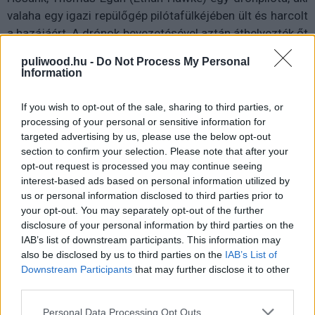
valaha egy igazi repülőgép pilótafülkéjében ült és harcolt
a hazájáért. A drónok bevezetésével aztán áthelyezték őt
és első ránézésre a helyzete nem tűnhet olyan rossznak:
puliwood.hu -
Do Not Process My Personal
minden egyes nap hazatérhet feleségéhez és
Information
gyerekeihez, minden nap átölelheti őket és meleg ágyban
feküdhet, a munkahely sincs olyan messze és még a
If you wish to opt-out of the sale, sharing to third parties, or
terroristák ellen is harcolhat. Igen ám, de mit sem ér
processing of your personal or sensitive information for
targeted advertising by us, please use the below opt-out
mindez egy olyan embernek, akinek az adrenalin úgy
section to confirm your selection. Please note that after your
hiányzik, mint szomjazónak a víz, és akinek feleségével
opt-out request is processed you may continue seeing
(January Jones) való kapcsolatán nem hogy javított a
interest-based ads based on personal information utilized by
közelség, még meg is rontotta a viszonyt. Thomas bár
us or personal information disclosed to third parties prior to
profiként viseli a bezártságot, azért igyekszik lépéseket
your opt-out. You may separately opt-out of the further
disclosure of your personal information by third parties on the
tenni az irányba, hogy visszaülhessen egy igazi
IAB’s list of downstream participants. This information may
pilótafülkébe, ami csak még több feszültséget szít közte
also be disclosed by us to third parties on the
IAB’s List of
és a neje között. Arról nem is beszélve, hogy napról
Downstream Participants
that may further disclose it to other
napra egyre inkább megkérdőjelezi az etikusságát annak,
third parties.
amit csinál.
Please note that this website/app uses one or more Google
Personal Data Processing Opt Outs