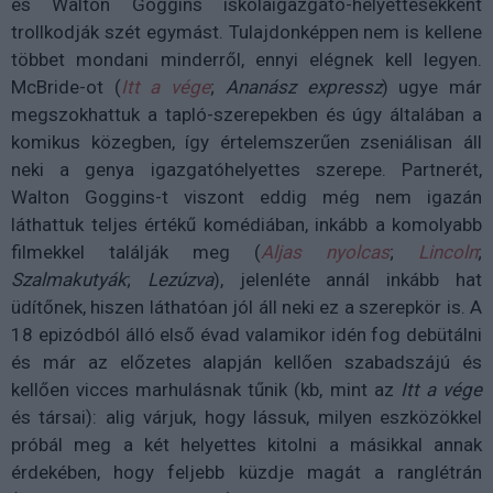
és Walton Goggins iskolaigazgató-helyettesekként
trollkodják szét egymást. Tulajdonképpen nem is kellene
többet mondani minderről, ennyi elégnek kell legyen.
McBride-ot (
Itt a vége
;
Ananász expressz
) ugye már
megszokhattuk a tapló-szerepekben és úgy általában a
komikus közegben, így értelemszerűen zseniálisan áll
neki a genya igazgatóhelyettes szerepe. Partnerét,
Walton Goggins-t viszont eddig még nem igazán
láthattuk teljes értékű komédiában, inkább a komolyabb
filmekkel találják meg (
Aljas nyolcas
;
Lincoln
;
Szalmakutyák
;
Lezúzva
), jelenléte annál inkább hat
üdítőnek, hiszen láthatóan jól áll neki ez a szerepkör is. A
18 epizódból álló első évad valamikor idén fog debütálni
és már az előzetes alapján kellően szabadszájú és
kellően vicces marhulásnak tűnik (kb, mint az
Itt a vége
és társai): alig várjuk, hogy lássuk, milyen eszközökkel
próbál meg a két helyettes kitolni a másikkal annak
érdekében, hogy feljebb küzdje magát a ranglétrán