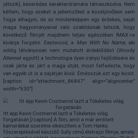
játszik), keserédes karakterdrámára támaszkodva. Nem
kétlem, hogy ezeket a jellemzőket a közeljövőben sem
fogja elhagyni, de az mindenképpen egy érdekes, saját
maga hagyományaival való szakításnak tetszik, hogy
következő filmjét majdnem teljes egészében IMAX-re
kívánja forgatni. Eastwood, a
Man With No Name
, aki
eddig látványosan nem mutatott érdeklődést (Woody
Allennel együtt) a technológia ilyen irányú fejlődésére és
csak járta és járt a maga útját, most felfedezte, hogy
van egyéb út is a sajátján kívül. Emésszük ezt egy kicsit.
[caption id="attachment_86847" align="aligncenter"
width="630"]
Itt épp Kevin Costnerrel lazít a Tökéletes világ
forgatásán.[/caption] A film, amit a már említett
kamerákkal szeretne elkészíteni a Tom Hanks
főszereplésével készülő Sully című életrajzi filmje, amely