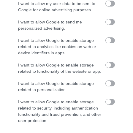
I want to allow my user data to be sent to
következtében. A gond ott van, hogy nem mond olyat,
Google for online advertising purposes.
amit egy "normális", harctéri háborús filmből már ne
tudtunk volna meg. Az persze valamelyest újszerűnek
I want to allow Google to send me
personalized advertising.
hat, hogy ezúttal a harc nem közelharcból áll és
tűzharcokból, hanem bármi személyes kontaktus nélküli
I want to allow Google to enable storage
arctalan, távolsági konfrontációból. A kérdésfelvetések
related to analytics like cookies on web or
ezt nézve jók - jó érzékkel tapint a film arra, hogy ezek a
device identifiers in apps.
katonák, akik az ilyen harcokat megvívják, már nem
I want to allow Google to enable storage
vezettek se igazi repülőt és nem lőttek igazi fegyverrel:
related to functionality of the website or app.
playstation-ön, lövöldözős játékokon nevelkedett éretlen
kamaszok ezek, vagy legalábbis a jövő generációja
I want to allow Google to enable storage
mindenképp az lesz. Ezt a problémafelvetést, ahogy a
related to personalization.
többit is a film viszont inkább csak fel-feldobja, repetitív
I want to allow Google to enable storage
módon hajtogatja, miközben nagyon lassan és nagyon
related to security, including authentication
csendesen gördíti a cselekményt előre, amelynek nagy
functionality and fraud prevention, and other
részében azt látjuk, hogy Ethan Hawke nagyon
user protection.
csendesen de mégis nagyon látványosan szenved.