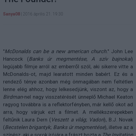
Sanya08
|
2016 április 21. 19:30
"
McDonalds can be a new american church.
" John Lee
Hancock (
Banks úr megmentése
;
A szív bajnokai
)
legújabb filmje arról az emberről szól, aki sikerre vitte a
McDonalds-ot, majd learatott minden babért. Ez és a
rendező ténye azonban még önmagában nem feltétlen
lenne elég ahhoz, hogy lelkesedjünk, viszont az, hogy a
Birdman
-nel nagy visszatérését ünneplő Michael Keaton
ragyog továbbra is a reflektorfényben, már kellő okot ad
arra, hogy várjuk ezt a filmet. A mellékszerepekben
feltűnik Laura Dern (
Veszett a világ
;
Vadon
), B.J. Novak
(
Becstelen brigantyk
;
Banks úr megmentése
), illetve az a
színész, aki e sorok írójára a frászt hozta a
The Invitation