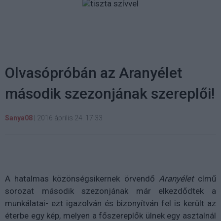
Olvasópróbán az Aranyélet
második szezonjának szereplői!
Sanya08
|
2016 április 24. 17:33
A hatalmas közönségsikernek örvendő
Aranyélet
című
sorozat második szezonjának már elkezdődtek a
munkálatai- ezt igazolván és bizonyítván fel is került az
éterbe egy kép, melyen a főszereplők ülnek egy asztalnál