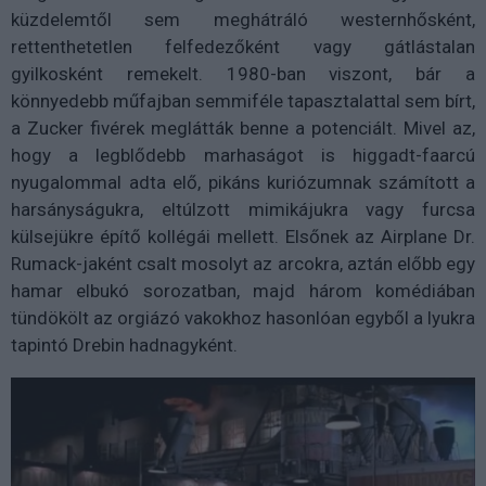
küzdelemtől sem meghátráló westernhősként,
rettenthetetlen felfedezőként vagy gátlástalan
gyilkosként remekelt. 1980-ban viszont, bár a
könnyedebb műfajban semmiféle tapasztalattal sem bírt,
a Zucker fivérek meglátták benne a potenciált. Mivel az,
hogy a legblődebb marhaságot is higgadt-faarcú
nyugalommal adta elő, pikáns kuriózumnak számított a
harsányságukra, eltúlzott mimikájukra vagy furcsa
külsejükre építő kollégái mellett. Elsőnek az Airplane Dr.
Rumack-jaként csalt mosolyt az arcokra, aztán előbb egy
hamar elbukó sorozatban, majd három komédiában
tündökölt az orgiázó vakokhoz hasonlóan egyből a lyukra
tapintó Drebin hadnagyként.