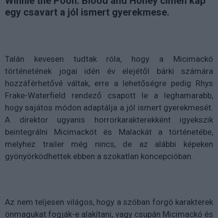
Winnie the Pooh: Blood and Honey címen kap
egy csavart a jól ismert gyerekmese.
Talán kevesen tudtak róla, hogy a Micimackó
történetének jogai idén év elejétől bárki számára
hozzáférhetővé váltak, erre a lehetőségre pedig Rhys
Frake-Waterfield rendező csapott le a leghamarabb,
hogy sajátos módon adaptálja a jól ismert gyerekmesét.
A direktor ugyanis horrorkarakterekként igyekszik
beintegrálni Micimackót és Malackát a történetébe,
melyhez trailer még nincs, de az alábbi képeken
gyönyörködhettek ebben a szokatlan koncepcióban.
Az nem teljesen világos, hogy a szóban forgó karakterek
önmagukat fogják-e alakítani, vagy csupán Micimackó és