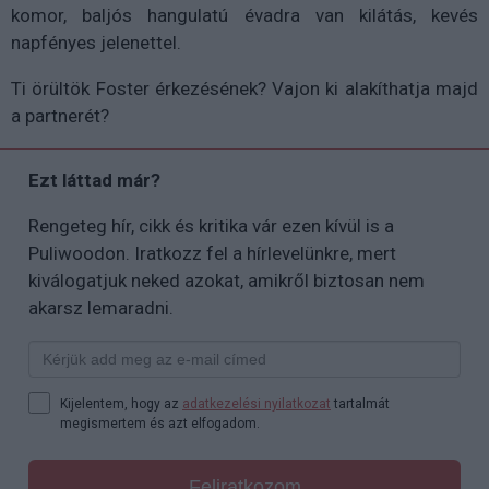
komor, baljós hangulatú évadra van kilátás, kevés
napfényes jelenettel.
Ti örültök Foster érkezésének? Vajon ki alakíthatja majd
a partnerét?
Ezt láttad már?
Rengeteg hír, cikk és kritika vár ezen kívül is a
Puliwoodon. Iratkozz fel a hírlevelünkre, mert
kiválogatjuk neked azokat, amikről biztosan nem
akarsz lemaradni.
Kijelentem, hogy az
adatkezelési nyilatkozat
tartalmát
megismertem és azt elfogadom.
Feliratkozom