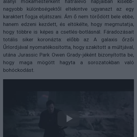
alanyi mókamesterként hátralévő napjaiban kisebb-
nagyobb különbségektől eltekintve ugyanazt az egy
karaktert fogja eljátszani. Ám ő nem törődött bele ebbe,
hanem edzeni kezdett, és eltökélte, hogy megmutatja,
hogy többre is képes a csetlés-botlásnál. Fáradozásait
totális siker koronázta: előbb az A galaxis őrzői
Űrlordjával nyomatékosította, hogy szakított a múltjával,
utána Jurassic Park Owen Grady-jéként bizonyította be,
hogy maga mögött hagyta a sorozatokban való
bohóckodást.