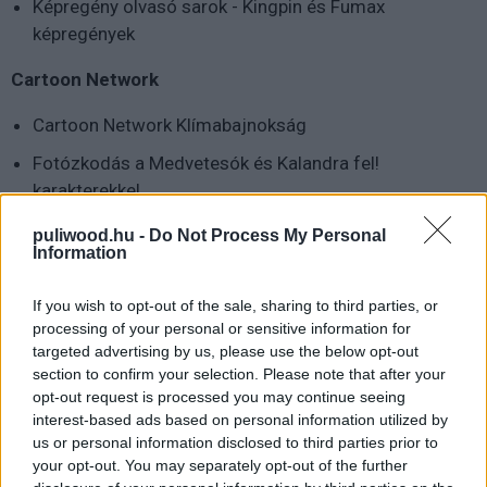
Képregény olvasó sarok - Kingpin és Fumax
képregények
Cartoon Network
Cartoon Network Klímabajnokság
Fotózkodás a Medvetesók és Kalandra fel!
karakterekkel
Magyar gyártás
puliwood.hu -
Do Not Process My Personal
Information
Az Űrpiknik és a Post Mortem kellékei, maszkjai
If you wish to opt-out of the sale, sharing to third parties, or
kiállítás és kötetlen beszélgetés Hámori Dani
processing of your personal or sensitive information for
maszkmesterrel
targeted advertising by us, please use the below opt-out
A besúgó stábjával fotózkodás, kötetlen beszélgetés
section to confirm your selection. Please note that after your
opt-out request is processed you may continue seeing
A Hungexpón megrendezésre kerülő kétnapos
interest-based ads based on personal information utilized by
us or personal information disclosed to third parties prior to
rendezvényen tehát számos népszerű franchise és
your opt-out. You may separately opt-out of the further
brand rajongói megtalálhatják a számításaikat, mindezt