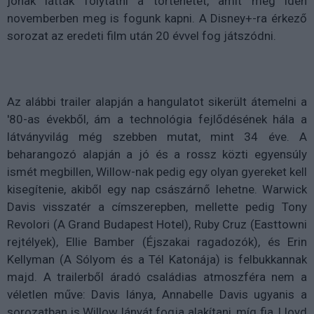
jónak látták folytatni a történetet, amit még idén
novemberben meg is fogunk kapni. A Disney+-ra érkező
sorozat az eredeti film után 20 évvel fog játszódni.
Az alábbi trailer alapján a hangulatot sikerült átemelni a
'80-as évekből, ám a technológia fejlődésének hála a
látványvilág még szebben mutat, mint 34 éve. A
beharangozó alapján a jó és a rossz közti egyensúly
ismét megbillen, Willow-nak pedig egy olyan gyereket kell
kisegítenie, akiből egy nap császárnő lehetne. Warwick
Davis visszatér a címszerepben, mellette pedig Tony
Revolori (A Grand Budapest Hotel), Ruby Cruz (Easttowni
rejtélyek), Ellie Bamber (Éjszakai ragadozók), és Erin
Kellyman (A Sólyom és a Tél Katonája) is felbukkannak
majd. A trailerből áradó családias atmoszféra nem a
véletlen műve: Davis lánya, Annabelle Davis ugyanis a
sorozatban is Willow lányát fogja alakítani, míg fia, Lloyd