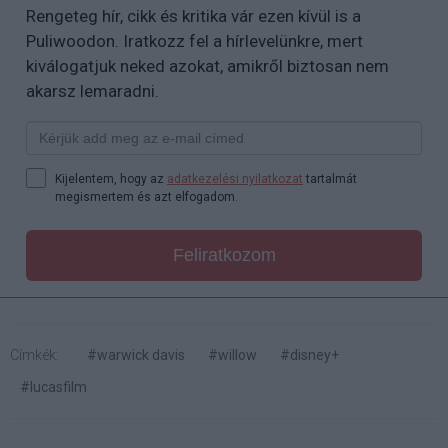
Rengeteg hír, cikk és kritika vár ezen kívül is a
Puliwoodon. Iratkozz fel a hírlevelünkre, mert
kiválogatjuk neked azokat, amikről biztosan nem
akarsz lemaradni.
Kijelentem, hogy az
adatkezelési nyilatkozat
tartalmát
megismertem és azt elfogadom.
Feliratkozom
Címkék:
#warwick davis
#willow
#disney+
#lucasfilm