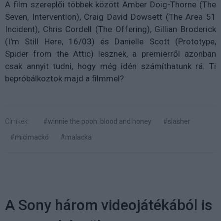
A film szereplői többek között Amber Doig-Thorne (The
Seven, Intervention), Craig David Dowsett (The Area 51
Incident), Chris Cordell (The Offering), Gillian Broderick
(I'm Still Here, 16/03) és Danielle Scott (Prototype,
Spider from the Attic) lesznek, a premierről azonban
csak annyit tudni, hogy még idén számíthatunk rá. Ti
bepróbálkoztok majd a filmmel?
Címkék:
#winnie the pooh: blood and honey
#slasher
#micimackó
#malacka
A Sony három videojátékából is