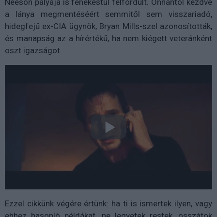
Neeson pályája is fenekestül felfordult. Onnantól kezdve
a lánya megmentéséért semmitől sem visszariadó,
hidegfejű ex-CIA ügynök, Bryan Mills-szel azonosították,
és manapság az a hírértékű, ha nem kiégett veteránként
oszt igazságot.
Ezzel cikkünk végére értünk: ha ti is ismertek ilyen, vagy
ehhez hasonló példákat, ne legyetek restek, osszátok