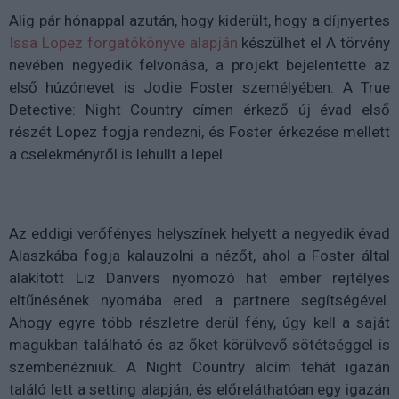
Alig pár hónappal azután, hogy kiderült, hogy a díjnyertes
Issa Lopez forgatókönyve alapján
készülhet el A törvény
nevében negyedik felvonása, a projekt bejelentette az
első húzónevet is Jodie Foster személyében. A True
Detective: Night Country címen érkező új évad első
részét Lopez fogja rendezni, és Foster érkezése mellett
a cselekményről is lehullt a lepel.
Az eddigi verőfényes helyszínek helyett a negyedik évad
Alaszkába fogja kalauzolni a nézőt, ahol a Foster által
alakított Liz Danvers nyomozó hat ember rejtélyes
eltűnésének nyomába ered a partnere segítségével.
Ahogy egyre több részletre derül fény, úgy kell a saját
magukban található és az őket körülvevő sötétséggel is
szembenézniük. A Night Country alcím tehát igazán
találó lett a setting alapján, és előreláthatóan egy igazán