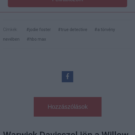
Címkék:
#jodie foster
#true detective
#a törvény
nevében
#hbo max
Hozzászólások
Warwick Davisszel jön a Willow