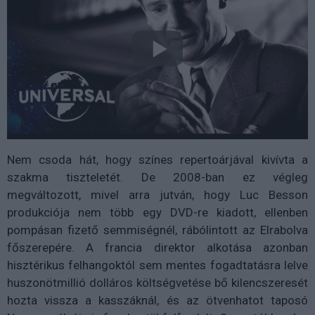
Nem csoda hát, hogy színes repertoárjával kivívta a
szakma tiszteletét. De 2008-ban ez végleg
megváltozott, mivel arra jutván, hogy Luc Besson
produkciója nem több egy DVD-re kiadott, ellenben
pompásan fizető semmiségnél, rábólintott az Elrabolva
főszerepére. A francia direktor alkotása azonban
hisztérikus felhangoktól sem mentes fogadtatásra lelve
huszonötmillió dolláros költségvetése bő kilencszeresét
hozta vissza a kasszáknál, és az ötvenhatot taposó