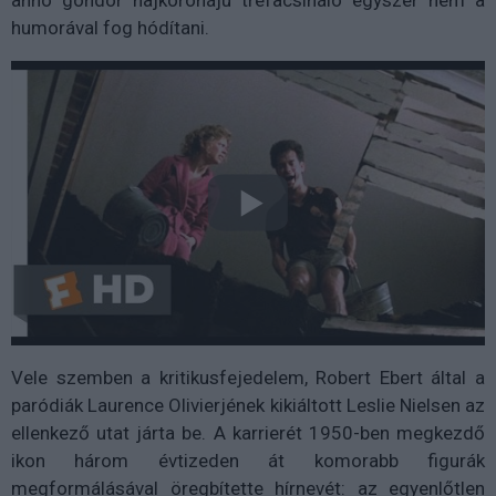
humorával fog hódítani.
Vele szemben a kritikusfejedelem, Robert Ebert által a
paródiák Laurence Olivierjének kikiáltott Leslie Nielsen az
ellenkező utat járta be. A karrierét 1950-ben megkezdő
ikon három évtizeden át komorabb figurák
megformálásával öregbítette hírnevét: az egyenlőtlen