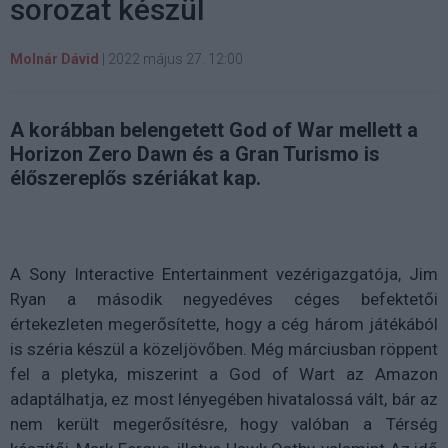
sorozat készül
Molnár Dávid
|
2022 május 27. 12:00
A korábban belengetett God of War mellett a
Horizon Zero Dawn és a Gran Turismo is
élőszereplős szériákat kap.
A Sony Interactive Entertainment vezérigazgatója, Jim
Ryan a második negyedéves céges befektetői
értekezleten megerősítette, hogy a cég három játékából
is széria készül a közeljövőben. Még márciusban röppent
fel a pletyka, miszerint a God of Wart az Amazon
adaptálhatja, ez most lényegében hivatalossá vált, bár az
nem került megerősítésre, hogy valóban a Térség