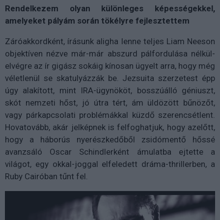
Rendelkezem olyan különleges képességekkel,
amelyeket pályám során tökélyre fejlesztettem
Záróakkordként, írásunk aligha lenne teljes Liam Neeson
objektíven nézve már-már abszurd pálfordulása nélkül-
elvégre az ír gigász sokáig kínosan ügyelt arra, hogy még
véletlenül se skatulyázzák be. Jezsuita szerzetest épp
úgy alakított, mint IRA-ügynököt, bosszúálló géniuszt,
skót nemzeti hőst, jó útra tért, ám üldözött bűnözőt,
vagy párkapcsolati problémákkal küzdő szerencsétlent.
Hovatovább, akár jelképnek is felfoghatjuk, hogy azelőtt,
hogy a háborús nyerészkedőből zsidómentő hőssé
avanzsáló Oscar Schindlerként ámulatba ejtette a
világot, egy okkal-joggal elfeledett dráma-thrillerben, a
Ruby Cairóban tűnt fel.