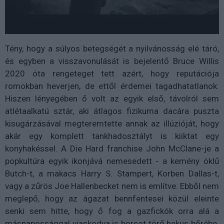
Tény, hogy a súlyos betegségét a nyilvánosság elé táró,
és egyben a visszavonulását is bejelentő Bruce Willis
2020 óta rengeteget tett azért, hogy reputációja
romokban heverjen, de ettől érdemei tagadhatatlanok.
Hiszen lényegében ő volt az egyik első, távolról sem
atlétaalkatú sztár, aki átlagos fizikuma dacára puszta
kisugárzásával megteremtette annak az illúzióját, hogy
akár egy komplett tankhadosztályt is kiiktat egy
konyhakéssel. A Die Hard franchise John McClane-je a
popkultúra egyik ikonjává nemesedett - a kemény öklű
Butch-t, a makacs Harry S. Stampert, Korben Dallas-t,
vagy a zűrös Joe Hallenbecket nem is említve. Ebből nem
meglepő, hogy az ágazat bennfentesei közül eleinte
senki sem hitte, hogy ő fog a gazfickók orra alá a
másnapossággal viaskodva is borsot törő hekus bőrébe.