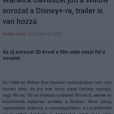
sorozat a Disney+-ra, trailer is
van hozzá
Molnár Dávid
|
2022 május 28. 08:00
Az új sorozat 20 évvel a film után veszi fel a
vonalat.
Az 1988-as Willow Ron Howard rendezésében nem volt
instant siker, de ma már nincs olyan fantasy rajongó,
vagy '80-as, '90-es években született filmnéző, akinek ne
kötődnének kellemes emlékei a filmhez. Mivel pedig
napjainkban dübörög a nosztalgiafaktor, a Lucasfilmnél