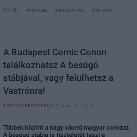
Címkék:
#star wars
#skeleton crew
#jon watts
A Budapest Comic Conon
találkozhatsz A besúgó
stábjával, vagy felülhetsz a
Vastrónra!
FIZETETT PROMÓCIÓ
|
2022 május 27. 15:00
Többek között a nagy sikerű magyar sorozat,
A besúgó stábja is tiszteletét teszi a