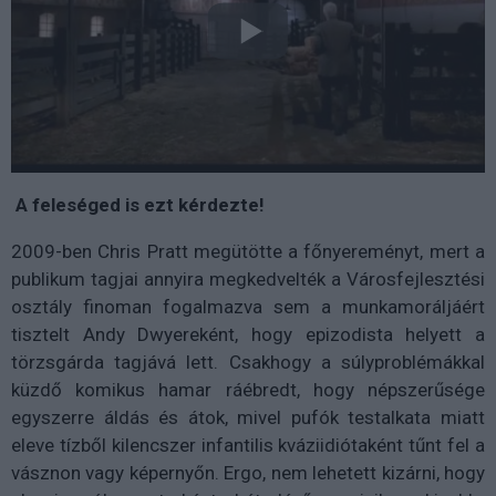
A feleséged is ezt kérdezte!
2009-ben Chris Pratt megütötte a főnyereményt, mert a
publikum tagjai annyira megkedvelték a Városfejlesztési
osztály finoman fogalmazva sem a munkamoráljáért
tisztelt Andy Dwyereként, hogy epizodista helyett a
törzsgárda tagjává lett. Csakhogy a súlyproblémákkal
küzdő komikus hamar ráébredt, hogy népszerűsége
egyszerre áldás és átok, mivel pufók testalkata miatt
eleve tízből kilencszer infantilis kváziidiótaként tűnt fel a
vásznon vagy képernyőn. Ergo, nem lehetett kizárni, hogy