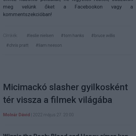
meg velünk őket a Facebookon vagy a
kommentszekcióban!
Címkék:
#leslie nielsen
#tom hanks
#bruce willis
#chris pratt
#liam neeson
Micimackó slasher gyilkosként
tér vissza a filmek világába
Molnár Dávid
|
2022 május 27. 20:00