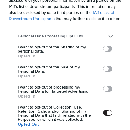
disclosure of your personal information by third parties on the
az HBO Max sziget égisze alatt. Amennyiben szeretnétek
IAB’s list of downstream participants. This information may
további információkat az eseményről és a jegyárakról,
also be disclosed by us to third parties on the
IAB’s List of
akkor olvassátok el
összefoglaló cikkünket
vagy
Downstream Participants
that may further disclose it to other
third parties.
látogassatok el a
Budapest Comic Con hivatalos
honlapjára
.
Please note that this website/app uses one or more Google
Personal Data Processing Opt Outs
services and may gather and store information including but
not limited to your visit or usage behaviour. You may click to
I want to opt-out of the Sharing of my
personal data.
grant or deny consent to Google and its third-party tags to
Opted In
Címkék:
#budapest comic con
use your data for below specified purposes in below Google
consent section.
I want to opt-out of the Sale of my
Personal Data.
Opted In
I want to opt-out of processing my
Personal Data for Targeted Advertising.
Metamorfózis felsőfokon -
Opted In
I want to opt-out of Collection, Use,
Radikálisan váltó színészek
Retention, Sale, and/or Sharing of my
Personal Data that Is Unrelated with the
Purposes for which it was collected.
Opted Out
Gera Krisztián
|
2022 május 29. 20:00