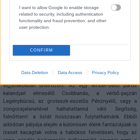
sincs legyűrhetetlen akadály, és az elszántaknak semmi
I want to allow Google to enable storage
sem lehetetlen.
related to security, including authentication
functionality and fraud prevention, and other
user protection.
Nem értem! Beszéd közben ne lőjön!
CONFIRM
Tom Hanks mostanság keserédes tanmesék, szívszorító
drámák, és esendő hősök hányattatásai körül forgó
filmek garantáltan kasszát robbantó csillagjaként él a
Data Deletion
Data Access
Privacy Policy
köztudatban. De az 1993-as Philadelphia előtt főleg
vígjátékokban brillírozott. Az egy ember-sellő páros
kalandjait elmesélő Csobbanás, a vérbő-pajzán
Legénybúcsú, az groteszk-eszelős Pénznyelő, vagy a
zongorajelenetével halhatatlanná váló Segítség,
felnőttem!: a listát hosszasan folytathatnánk. Ebből
adódóan pályája elején a különösen élénk fantáziájúak is
ízeset kacagtak volna a habókos felvetésen, hogy az
anno göndör hajkoronájú tréfacsináló egyszer nem a