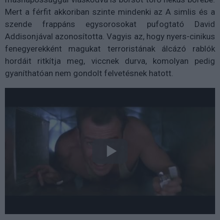
Mert a férfit akkoriban szinte mindenki az A simlis és a
szende frappáns egysorosokat pufogtató David
Addisonjával azonosította. Vagyis az, hogy nyers-cinikus
fenegyerekként magukat terroristának álcázó rablók
hordáit ritkítja meg, viccnek durva, komolyan pedig
gyaníthatóan nem gondolt felvetésnek hatott.