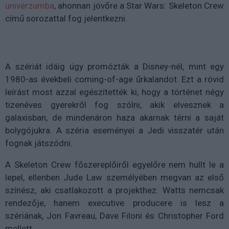
univerzumba
, ahonnan jövőre a Star Wars: Skeleton Crew
című sorozattal fog jelentkezni.
A szériát idáig úgy promózták a Disney-nél, mint egy
1980-as évekbeli coming-of-age űrkalandot. Ezt a rövid
leírást most azzal egészítették ki, hogy a történet négy
tizenéves gyerekről fog szólni, akik elvesznek a
galaxisban, de mindenáron haza akarnak térni a saját
bolygójukra. A széria eseményei a Jedi visszatér után
fognak játszódni.
A Skeleton Crew főszereplőiről egyelőre nem hullt le a
lepel, ellenben Jude Law személyében megvan az első
színész, aki csatlakozott a projekthez. Watts nemcsak
rendezője, hanem executive producere is lesz a
szériának, Jon Favreau, Dave Filoni és Christopher Ford
mellett.