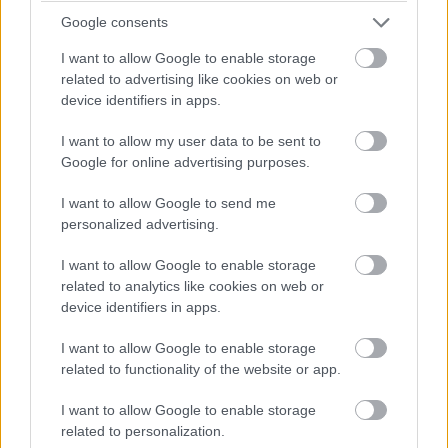
Google consents
Komédiásból lett akciósztár, ötvenhat éves
I want to allow Google to enable storage
kora óta hírhedten veszélyes ír fenegyerek és
related to advertising like cookies on web or
magát az élvonalba felküzdő, testes
device identifiers in apps.
sorozatkedvenc: történeteik igazolják, hogy
I want to allow my user data to be sent to
nem mindenki éri be élethosszig tartó
Google for online advertising purposes.
alibizéssel.
I want to allow Google to send me
personalized advertising.
I want to allow Google to enable storage
Mindig ugyanúgy
related to analytics like cookies on web or
device identifiers in apps.
Hollywood nagykutyáinál kevesen hisznek őszintébben
abban, hogy a suszter maradjon a kaptafánál. Azaz
I want to allow Google to enable storage
miközben vitathatatlan, hogy egyesek hébe-hóba
related to functionality of the website or app.
ideiglenesen maguk mögött hagyják komfortzónájukat,
a valódi megújulások ritkák, mint a fehér holló. Holott,
I want to allow Google to enable storage
related to personalization.
miként azt cikkünk is ékesen illusztrálja, kellő kitartással