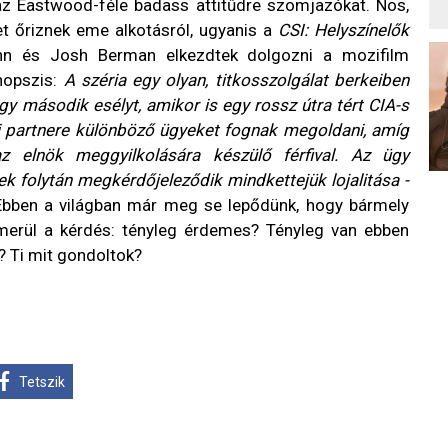
 az Eastwood-féle badass attitűdre szomjazókat. Nos,
t őriznek eme alkotásról, ugyanis a
CSI: Helyszínelők
ohn és Josh Berman elkezdtek dolgozni a mozifilm
inopszis:
A széria egy olyan, titkosszolgálat berkeiben
egy második esélyt, amikor is egy rossz útra tért CIA-s
női partnere különböző ügyeket fognak megoldani, amíg
z elnök meggyilkolására készülő férfival. Az ügy
ek folytán megkérdőjeleződik mindkettejük lojalitása -
bben a világban már meg se lepődünk, hogy bármely
elmerül a kérdés: tényleg érdemes? Tényleg van ebben
t? Ti mit gondoltok?
Tetszik