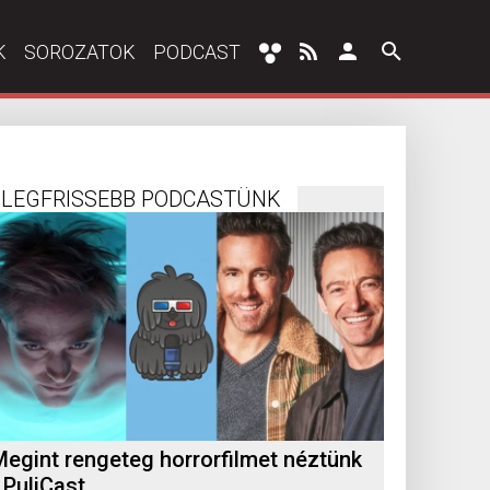
K
SOROZATOK
PODCAST
LEGFRISSEBB PODCASTÜNK
Megint rengeteg horrorfilmet néztünk
 PuliCast