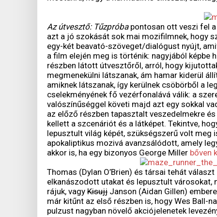
Az útvesztő: Tűzpróba
pontosan ott veszi fel a 
azt a jó szokását sok mai mozifilmnek, hogy s
egy-két beavató-szöveget/dialógust nyújt, ami
a film elején meg is történik: nagyjából képbe
részben látott útvesztőről, arról, hogy kijutot
megmenekülni látszanak, ám hamar kiderül áll
amiknek látszanak, így kerülnek csöbörből a l
cselekményének fő vezérfonalává válik: a szer
valószínűséggel követi majd azt egy sokkal vad
az előző részben tapasztalt veszedelmekre és k
kellett a szcenáriót és a látképet. Tekintve, h
lepusztult világ képét, szükségszerű volt meg i
apokaliptikus mozivá avanzsálódott, amely legy
akkor is, ha egy bizonyos George Miller
bőven k
Thomas (Dylan O’Brien) és társai tehát választ 
elkanászodott utakat és lepusztult városokat
rájuk, vagy
Kisujj
Janson (Aidan Gillen) emberei 
már kitűnt az első részben is, hogy Wes Ball-n
pulzust nagyban növelő akciójelenetek levezény