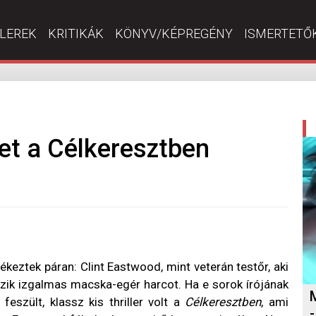
ILEREK
KRITIKÁK
KÖNYV/KÉPREGÉNY
ISMERTETŐ
et a Célkeresztben
keztek páran: Clint Eastwood, mint veterán testőr, aki
szik izgalmas macska-egér harcot. Ha e sorok írójának
szült, klassz kis thriller volt a
Célkeresztben
, ami
-