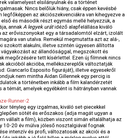
ek valamelyest elsilányulnak és a történet
almasak. Nincs belőlük hiány, csak éppen kevésbé
n legfőképpen az akciószekvenciákra van kihegyezve a
az első és második részt egymás mellé helyezzük, a
ája, annak
A legyek urát
idéző alapfelállása kiváló
az erőviszonyokat egy a társadalomtól elzárt, izolált
 magára van utalva. Remekül megmutatta azt az alá-,
i szokott alakulni, illetve szintén ügyesen állította
i vágyakozást az állandósággal, megszokott és
 megőrzésére tett kísérlettel. Ezen új filmnek nincs
 akcióból akcióba, mellékszereplők változtatják
d: Giancarlo Esposito figuráját), illetve egyesekről
ndjuk nem mintha Aidan Gillennek egy percig is
ordulatok a történetben inkább a film kalandérzetét
s a témát, amelyek egyébként is hátrányban vannak
or tényleg egy izgalmas, kiváló set-piecekkel
eglepően sötét és erőszakos (adja magát ugyan a
vállalt a film), közben viszont simán eltalálhatja az
gy 10-20 év múlva jóleső nosztalgiával fognak
se intenzív és profi, változatosak az akciói és a
de inkább a jó felé billen a mérleg nyelve attól