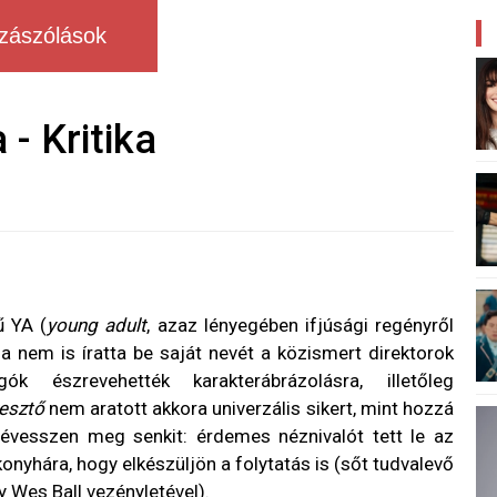
zászólások
- Kritika
ű YA (
young adult
, azaz lényegében ifjúsági regényről
ha nem is íratta be saját nevét a közismert direktorok
k észrevehették karakterábrázolásra, illetőleg
esztő
nem aratott akkora univerzális sikert, mint hozzá
tévesszen meg senkit: érdemes néznivalót tett le az
konyhára, hogy elkészüljön a folytatás is (sőt tudvalevő
y Wes Ball vezényletével).