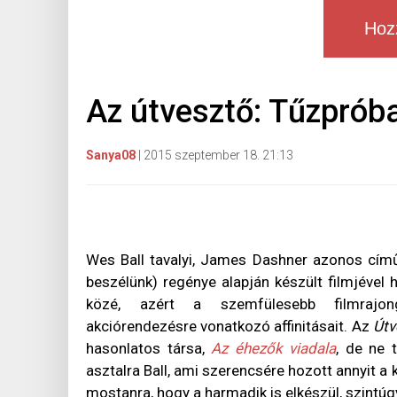
Hoz
Az útvesztő: Tűzpróba 
Sanya08
|
2015 szeptember 18. 21:13
Wes Ball tavalyi, James Dashner azonos cím
beszélünk) regénye alapján készült filmjével 
közé, azért a szemfülesebb filmrajongó
akciórendezésre vonatkozó affinitásait. Az
Útv
hasonlatos társa,
Az éhezők viadala
, de ne 
asztalra Ball, ami szerencsére hozott annyit a 
mostanra, hogy a harmadik is elkészül, szintúg