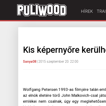
HÍREK
TRA
Kis képernyőre kerülh
Sanya08
|
2015 szeptember 20. 22:00
Wolfgang Petersen 1993-as filmjére talán emlé
az elnök életére törő John Malkovich-csal ját
emlékei nem csalnak, úgy egy meglehetősen fe