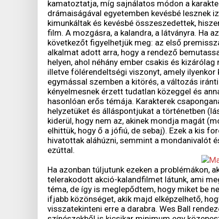
kamatoztatja, míg sajnálatos módon a karakter
drámaiságával egyetemben kevésbé lesznek izg
kimunkáltak és kevésbé összeszedettek, hisze
film. A mozgásra, a kalandra, a látványra. Ha 
következőt figyelhetjük meg: az első premissz
alkalmat adott arra, hogy a rendező bemutassa 
helyen, ahol néhány ember csakis és kizárólag
illetve fölérendeltségi viszonyt, amely ilyenkor k
egymással szemben a kitörés, a változás iránt
kényelmesnek érzett tudatlan közeggel és annak
hasonlóan erős témája. Karakterek csaponganak
helyzetüket és álláspontjukat a történetben (lás
kiderül, hogy nem az, akinek mondja magát (mo
elhittük, hogy ő a jófiú, de sebaj). Ezek a kis f
hivatottak aláhúzni, semmint a mondanivalót é
ezúttal.
Ha azonban túljutunk ezeken a problémákon, akk
telerakodott akció-kalandfilmet látunk, ami m
téma, de így is meglepődtem, hogy miket be nem 
ifjabb közönséget, akik majd elképzelhető, ho
visszatekinteni erre a darabra. Wes Ball rendezé
színészekből is kicsikar minimum egy közepest (