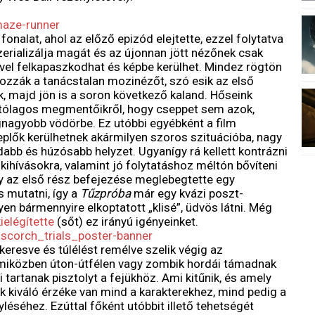
fonalat, ahol az előző epizód elejtette, ezzel folytatva
zerializálja magát és az újonnan jött nézőnek csak
vel felkapaszkodhat és képbe kerülhet. Mindez rögtön
 hozzák a tanácstalan mozinézőt, szó esik az első
tak, majd jön is a soron következő kaland. Hőseink
ítólagos megmentőikről, hogy cseppet sem azok,
egnagyobb vödörbe. Ez utóbbi egyébként a film
eplők kerülhetnek akármilyen szoros szituációba, nagy
abb és húzósabb helyzet. Ugyanígy rá kellett kontrázni
ihívásokra, valamint jó folytatáshoz méltón bővíteni
ogy az első rész befejezése meglebegtette egy
s mutatni, így a
Tűzpróba
már egy kvázi poszt-
en bármennyire elkoptatott „klisé”, üdvös látni. Még
ielégítette
(sőt) ez irányú igényeinket.
keresve és túlélést remélve szelik végig az
, miközben úton-útfélen vagy zombik hordái támadnak
tartanak pisztolyt a fejükhöz. Ami kitűnik, és amely
ak kiváló érzéke van mind a karakterekhez, mind pedig a
léséhez. Ezúttal főként utóbbit illető tehetségét