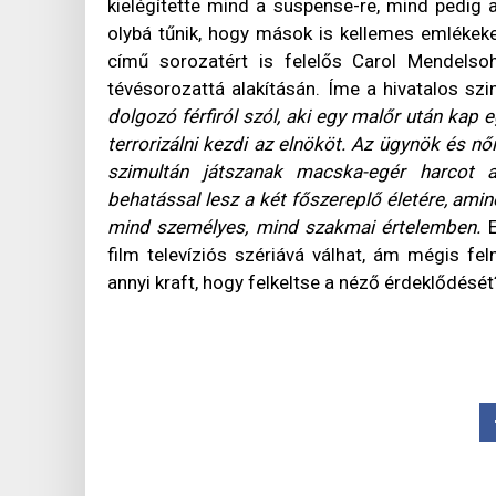
kielégítette mind a suspense-re, mind pedig
olybá tűnik, hogy mások is kellemes emlékeke
című sorozatért is felelős Carol Mendels
tévésorozattá alakításán. Íme a hivatalos sz
dolgozó férfiról szól, aki egy malőr után kap 
terrorizálni kezdi az elnököt. Az ügynök és 
szimultán játszanak macska-egér harcot a
behatással lesz a két főszereplő életére, amin
mind személyes, mind szakmai értelemben.
E
film televíziós szériává válhat, ám mégis f
annyi kraft, hogy felkeltse a néző érdeklődésé