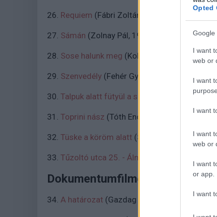
Opted 
26.
Requiem
(Fábri Zoltán, 1981)
Google 
27.
Sámán
(Zolnay Pál, 1977)
I want t
28.
Sose halunk meg
(Koltai Róbert, 1992)
web or d
29.
Szenvedély
(Fehér György, 1998)
I want t
purpose
30.
Talpuk alatt fütyül a szél
(Szomjas György
I want 
31.
Toprini nász
(Tóth Endre, 1939)
I want t
32.
Tüske a köröm alatt
(Sára Sándor, 1987)
web or d
33.
Tűzoltó utca 25. - Álmok a házról
(Szabó Is
I want t
or app.
Dokumentumfilmek:
I want t
34.
A határozat
(Gazdag Gyula, Ember Judit,
I want t