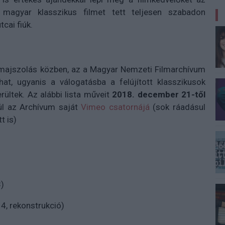
magyar klasszikus filmet tett teljesen szabadon
tcai fiúk.
i-majszolás közben, az a Magyar Nemzeti Filmarchívum
at, ugyanis a válogatásba a felújított klasszikusok
rültek. Az alábbi lista műveit
2018. december 21-től
ül az Archívum saját
Vimeo csatornájá
(sok ráadásul
t is)
8)
4, rekonstrukció)