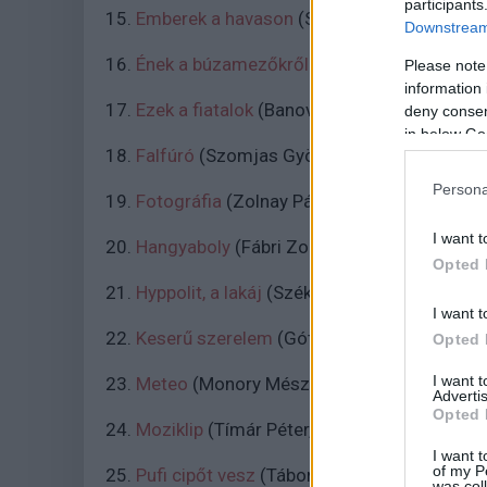
participants
15.
Emberek a havason
(Szőts István, 1941)
Downstream 
16.
Ének a búzamezőkről
(Szőts István, 1947
Please note
information 
17.
Ezek a fiatalok
(Banovich Tamás, 1967)
deny consent
in below Go
18.
Falfúró
(Szomjas György, 1985)
Persona
19.
Fotográfia
(Zolnay Pál, 1972)
I want t
20.
Hangyaboly
(Fábri Zoltán, 1971)
Opted 
21.
Hyppolit, a lakáj
(Székely István, 1931)
I want t
22.
Keserű szerelem
(Góth Sándor, 1912)
Opted 
I want 
23.
Meteo
(Monory Mész András, 1990)
Advertis
Opted 
24.
Moziklip
(Tímár Péter, 1987)
I want t
of my P
25.
Pufi cipőt vesz
(Tábori Kornél, 1914)
was col