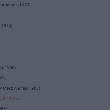
i Ágoston, 1973)
 1975)
n, 1960)
39)
ry Mész András, 1985)
s
,
45. tekercs
958)