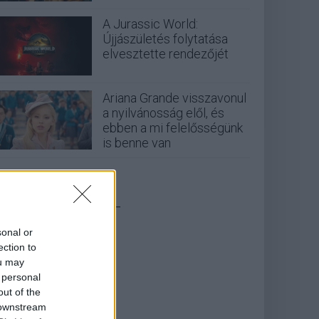
A Jurassic World:
Újjászületés folytatása
elvesztette rendezőjét
Ariana Grande visszavonul
a nyilvánosság elől, és
ebben a mi felelősségünk
is benne van
_
sonal or
ection to
ou may
 personal
out of the
 downstream