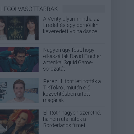
LEGOLVASOTTABBAK
A Verity olyan, mintha az
Eredet és egy pornófilm
keveredett volna össze
Nagyon úgy fest, hogy
elkaszálták David Fincher
amerikai Squid Game-
sorozatát
Perez Hiltont letiltották a
TikTokról, miután élő
közvetítésben ártott
magának
Eli Roth nagyon szeretné,
ha nem utálnátok a
Borderlands filmet