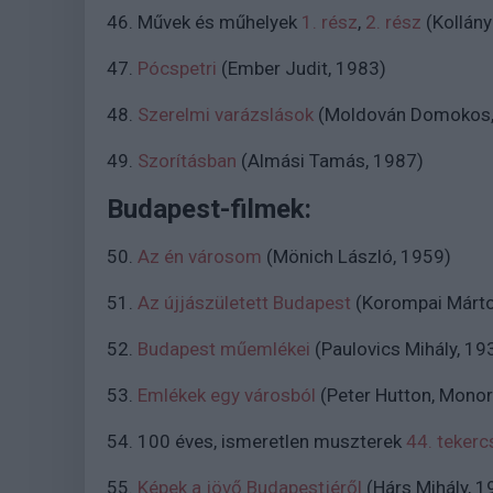
46. Művek és műhelyek
1. rész
,
2. rész
(Kollány
47.
Pócspetri
(Ember Judit, 1983)
48.
Szerelmi varázslások
(Moldován Domokos,
49.
Szorításban
(Almási Tamás, 1987)
Budapest-filmek:
50.
Az én városom
(Mönich László, 1959)
51.
Az újjászületett Budapest
(Korompai Márto
52.
Budapest műemlékei
(Paulovics Mihály, 19
53.
Emlékek egy városból
(Peter Hutton, Mono
54. 100 éves, ismeretlen muszterek
44. tekerc
55.
Képek a jövő Budapestjéről
(Hárs Mihály, 1