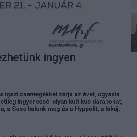
ézhetünk ingyen
s igazi csemegékkel zárja az évet, ugyanis
etileg ingyenessé: olyan kultikus darabokat,
a, a Sose halunk meg és a Hyppolit, a lakáj.
 is értékes ajándékkal lepi meg a filmkedvelőket az