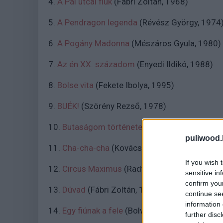
4.
A Pál utcai fiúk
(Fábri Zoltán, 1968)
5.
A Pendragon legenda
(Révész György, 1974
6.
A Pogány Madonna
(Mészáros Gyula, 1980)
7.
Az én XX. századom
(Enyedi Ildikó, 1988)
8.
Bolse vita
(Fekete Ibolya, 1995)
9.
BUÉK!
(Szörény Rezső, 1978)
10.
Butaságom története
(Keleti Márton, 1965
puliwood.
11.
Cha-cha-cha
(Kovácsi János, 1981)
If you wish 
12.
Circus Maximus
(Radványi Géza, 1980)
sensitive in
confirm you
13.
Dúvad
(Fábri Zoltán, 1960)
continue se
information 
14.
Egy fiúnak a fele
(Bolváry Géza, 1924)
further disc