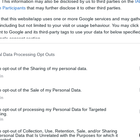
. This information may also be disclosed by us to third parties on the
IA
Participants
that may further disclose it to other third parties.
)
 that this website/app uses one or more Google services and may gath
including but not limited to your visit or usage behaviour. You may click 
 to Google and its third-party tags to use your data for below specifi
ogle consent section.
l Data Processing Opt Outs
o opt-out of the Sharing of my personal data.
In
o opt-out of the Sale of my Personal Data.
In
to opt-out of processing my Personal Data for Targeted
ing.
In
o opt-out of Collection, Use, Retention, Sale, and/or Sharing
ersonal Data that Is Unrelated with the Purposes for which it
lected.