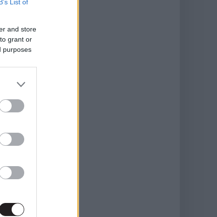
B’s List of
er and store
to grant or
ed purposes