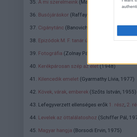
35.
A mi szerelmeink
(Magyar József, 1989)
authenti
36.
Busójáráskor
(Raffay Anna, Lestár János,
37.
Cigánytánc
(Banovich Tamás, 1955)
38.
Epizódok M. F. tanár úr életéből
(Forgács Pé
39.
Fotográfia
(Zolnay Pál, 1971, rövidfilm)
40.
Kerékpárosan szép az élet
(1948)
41.
Kilencedik emelet
(Gyarmathy Lívia, 1977)
42.
Kövek, várak, emberek
(Szőts István, 1955
43. Lefegyverzett ellenséges erők
1. rész
,
2. r
44.
Levelek az öttalálatoshoz
(Schiffer Pál, 19
45.
Magyar hangja
(Borsodi Ervin, 1975)