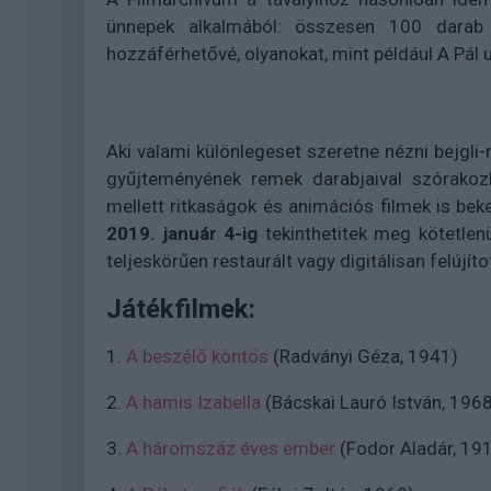
ünnepek alkalmából: összesen 100 darab 
hozzáférhetővé, olyanokat, mint például A Pál u
Aki valami különlegeset szeretne nézni bejgl
gyűjteményének remek darabjaival szórakozh
mellett ritkaságok és animációs filmek is beke
2019. január 4-ig
tekinthetitek meg kötetlen
teljeskörűen restaurált vagy digitálisan felújítot
Játékfilmek:
1.
A beszélő köntös
(Radványi Géza, 1941)
2.
A hamis Izabella
(Bácskai Lauró István, 196
3.
A háromszáz éves ember
(Fodor Aladár, 191