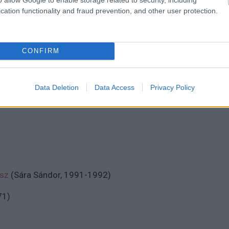
cation functionality and fraud prevention, and other user protection.
 1959)
CONFIRM
ter, 1987)
Data Deletion
Data Access
Privacy Policy
)
ész
(Sára Sándor, 1991-1992)
71)