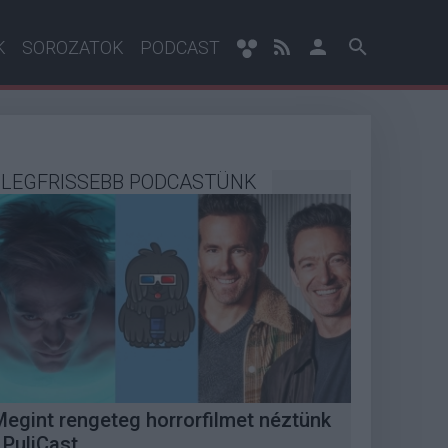
K
SOROZATOK
PODCAST
LEGFRISSEBB PODCASTÜNK
Megint rengeteg horrorfilmet néztünk
 PuliCast