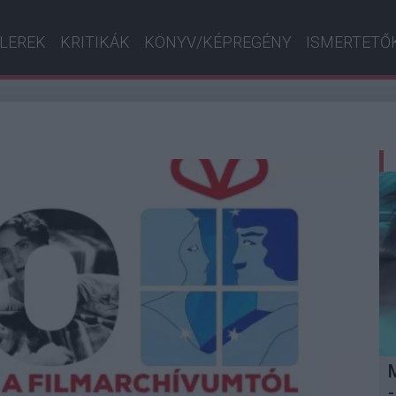
ILEREK
KRITIKÁK
KÖNYV/KÉPREGÉNY
ISMERTETŐ
-