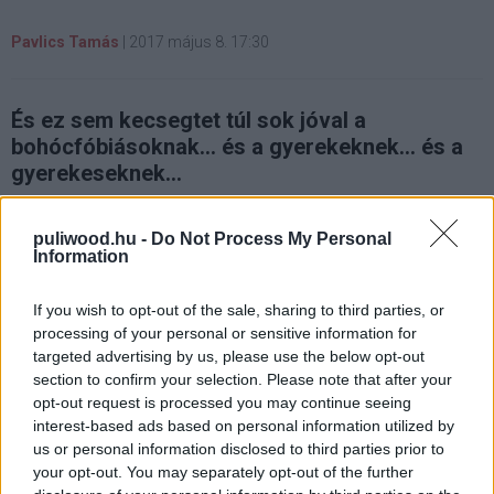
Pavlics Tamás
|
2017 május 8. 17:30
És ez sem kecsegtet túl sok jóval a
bohócfóbiásoknak... és a gyerekeknek... és a
gyerekeseknek...
puliwood.hu -
Do Not Process My Personal
Information
És a sort még lehetne folytatni. Mindenesetre a New Line
Cinema kiadott egy újabb előzetest Stephen King
If you wish to opt-out of the sale, sharing to third parties, or
újragondolt mesterművéből
, amelyből már 1990-ben
processing of your personal or sensitive information for
targeted advertising by us, please use the below opt-out
készült egy két részes TV-film. Ez talán azon kevés
section to confirm your selection. Please note that after your
remake egyike lesz, ami nem vall szégyent az eredetire.
opt-out request is processed you may continue seeing
interest-based ads based on personal information utilized by
us or personal information disclosed to third parties prior to
your opt-out. You may separately opt-out of the further
Az új előzetes eleje mondhatni igazán idillikus, a tipikus