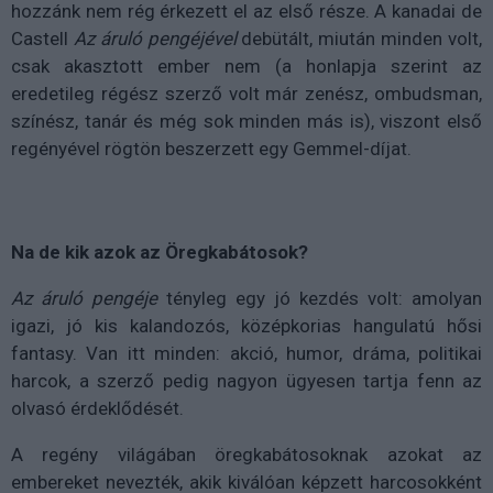
hozzánk nem rég érkezett el az első része. A kanadai de
Castell
Az áruló pengéjével
debütált, miután minden volt,
csak akasztott ember nem (a honlapja szerint az
eredetileg régész szerző volt már zenész, ombudsman,
színész, tanár és még sok minden más is), viszont első
regényével rögtön beszerzett egy Gemmel-díjat.
Na de kik azok az Öregkabátosok?
Az áruló pengéje
tényleg egy jó kezdés volt: amolyan
igazi, jó kis kalandozós, középkorias hangulatú hősi
fantasy. Van itt minden: akció, humor, dráma, politikai
harcok, a szerző pedig nagyon ügyesen tartja fenn az
olvasó érdeklődését.
A regény világában öregkabátosoknak azokat az
embereket nevezték, akik kiválóan képzett harcosokként