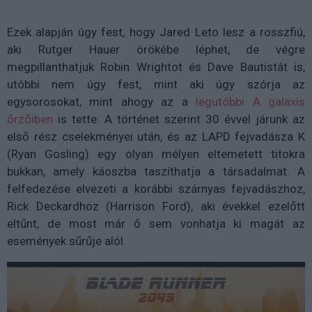
Ezek alapján úgy fest, hogy Jared Leto lesz a rosszfiú,
aki Rutger Hauer örökébe léphet, de végre
megpillanthatjuk Robin Wrightot és Dave Bautistát is,
utóbbi nem úgy fest, mint aki úgy szórja az
egysorosokat, mint ahogy az a
legutóbbi A galaxis
őrzőiben
is tette. A történet szerint 30 évvel járunk az
első rész cselekményei után, és az LAPD fejvadásza K
(Ryan Gosling) egy olyan mélyen eltemetett titokra
bukkan, amely káoszba taszíthatja a társadalmat. A
felfedezése elvezeti a korábbi szárnyas fejvadászhoz,
Rick Deckardhoz (Harrison Ford), aki évekkel ezelőtt
eltűnt, de most már ő sem vonhatja ki magát az
események sűrűje alól.