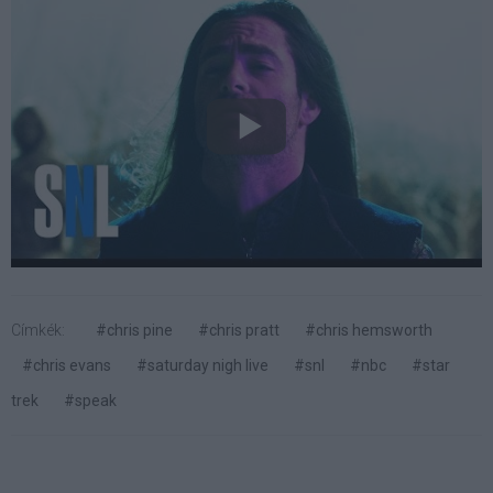
Címkék:
#chris pine
#chris pratt
#chris hemsworth
#chris evans
#saturday nigh live
#snl
#nbc
#star
trek
#speak