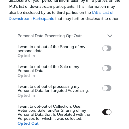
disclosure of your personal information by third parties on the
IAB’s list of downstream participants. This information may
80'-as évekbeli boldog képekkel, amikor még (most
also be disclosed by us to third parties on the
IAB’s List of
bezzeg a mi időnkben taktusok következnek) egy
Downstream Participants
that may further disclose it to other
gyereknem attól érezte jól magát, ha egész nap a gép
third parties.
előtt ülhetett, hanem kint játszott a szabadban (nuku
Please note that this website/app uses one or more Google
konzol), és barátokat szerzett, csajozott. De amikor egy
Personal Data Processing Opt Outs
services and may gather and store information including but
gyerek eltűnik, barátai útra kelnek, hogy megkeressék, de
not limited to your visit or usage behaviour. You may click to
I want to opt-out of the Sharing of my
nem számítanak az ördögi Pennywise-ra.
personal data.
grant or deny consent to Google and its third-party tags to
Opted In
use your data for below specified purposes in below Google
consent section.
I want to opt-out of the Sale of my
Personal Data.
Opted In
I want to opt-out of processing my
Personal Data for Targeted Advertising.
Opted In
I want to opt-out of Collection, Use,
Retention, Sale, and/or Sharing of my
Personal Data that Is Unrelated with the
Purposes for which it was collected.
Opted Out