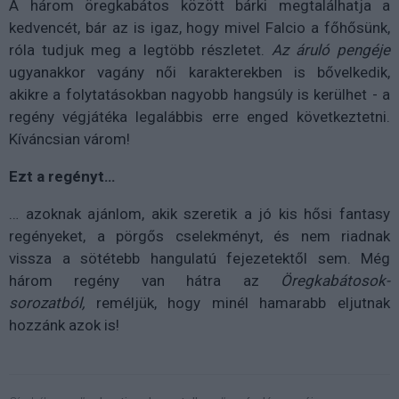
A három öregkabátos között bárki megtalálhatja a
kedvencét, bár az is igaz, hogy mivel Falcio a főhősünk,
róla tudjuk meg a legtöbb részletet.
Az áruló pengéje
ugyanakkor vagány női karakterekben is bővelkedik,
akikre a folytatásokban nagyobb hangsúly is kerülhet - a
regény végjátéka legalábbis erre enged következtetni.
Kíváncsian várom!
Ezt a regényt…
… azoknak ajánlom, akik szeretik a jó kis hősi fantasy
regényeket, a pörgős cselekményt, és nem riadnak
vissza a sötétebb hangulatú fejezetektől sem. Még
három regény van hátra az
Öregkabátosok-
sorozatból,
reméljük, hogy minél hamarabb eljutnak
hozzánk azok is!