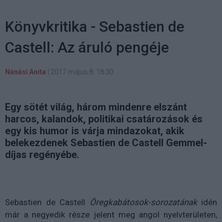
Könyvkritika - Sebastien de
Castell: Az áruló pengéje
Nánási Anita
|
2017 május 8. 18:30
Egy sötét világ, három mindenre elszánt
harcos, kalandok, politikai csatározások és
egy kis humor is várja mindazokat, akik
belekezdenek Sebastien de Castell Gemmel-
díjas regényébe.
Sebastien de Castell
Öregkabátosok-sorozatának
idén
már a negyedik része jelent meg angol nyelvterületen,