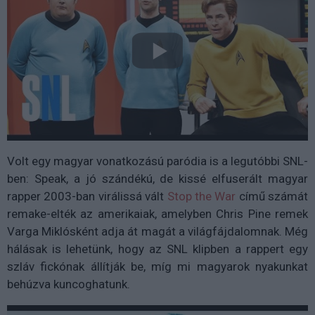
Volt egy magyar vonatkozású paródia is a legutóbbi SNL-
ben: Speak, a jó szándékú, de kissé elfuserált magyar
rapper 2003-ban virálissá vált
Stop the War
című számát
remake-elték az amerikaiak, amelyben Chris Pine remek
Varga Miklósként adja át magát a világfájdalomnak. Még
hálásak is lehetünk, hogy az SNL klipben a rappert egy
szláv fickónak állítják be, míg mi magyarok nyakunkat
behúzva kuncoghatunk.