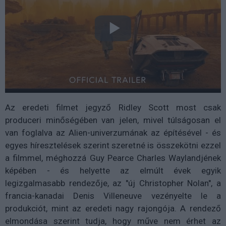
Az eredeti filmet jegyző Ridley Scott most csak
produceri minőségében van jelen, mivel túlságosan el
van foglalva az Alien-univerzumának az építésével - és
egyes híresztelések szerint szeretné is összekötni ezzel
a filmmel, méghozzá Guy Pearce Charles Waylandjének
képében - és helyette az elmúlt évek egyik
legizgalmasabb rendezője, az "új Christopher Nolan", a
francia-kanadai Denis Villeneuve vezényelte le a
produkciót, mint az eredeti nagy rajongója. A rendező
elmondása szerint tudja, hogy műve nem érhet az