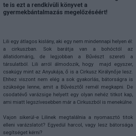
te is ezt a rendkívüli könyvet a
gyermekbántalmazás megelőzéséért!
Lili egy átlagos kislány, aki egy nem mindennapi helyen él:
a cirkuszban. Sok barátja van a bohóctól az
állatidomárig, de legjobban a Bűvészt szereti a
társulatból. Lili arról álmodozik, hogy majd egyszer,
csakúgy mint az Anyukája, ő is a Cirkusz Királynője lesz.
Ehhez viszont nem elég a sok gyakorlás, bátorságra is
szüksége lenne, amit a Bűvésztől remél megkapni. De
csodatévő varázsige helyett egy olyan nehéz titkot kap,
ami miatt legszívesebben már a Cirkuszból is menekülne.
Vajon sikerül-e Lilinek megtalálnia a nyomasztó titok
elleni varázslatot? Egyedül harcol, vagy lesz bátorsága
segítséget kérni?