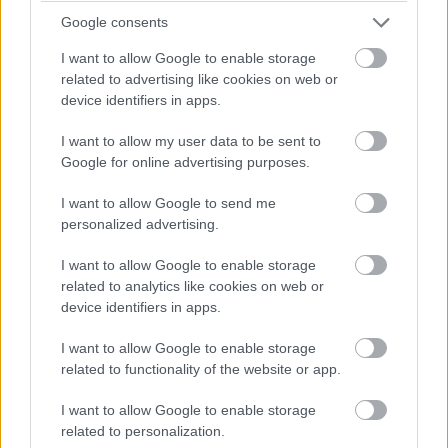
Google consents
Egyelőre jó ötletnek tűnik, hogy a cselekményt
I want to allow Google to enable storage
meghagyták eredeti közegében (King regénye 1986-ban
related to advertising like cookies on web or
jelent meg), hiszen amúgy is reneszánszát éli a korszak
device identifiers in apps.
előtti nosztalgia, akár
A galaxis őrzői vol. 2
-t, akár a
Stranger Things
et nézzük, amelynek Mike Wheelerjét
I want to allow my user data to be sent to
Google for online advertising purposes.
alakító Finn Wolfhard itt is a kis csipet-csapat tagját
alakítja, míg Pennywise-t a Beavatott sorozatból ismerős
I want to allow Google to send me
Bill Skarsgard formálja meg.
personalized advertising.
A filmre meglepően nagy érdeklődés mutatkozik, miután
I want to allow Google to enable storage
az
első előzetese bődületes rekordot döntött
, ezzel
related to analytics like cookies on web or
device identifiers in apps.
aktuális
Halálos iramban, Szürke ötven árnyalata
és
Star Wars
epizódot lealázva. Az Andrés Muschietti
I want to allow Google to enable storage
(
Mama
) által rendezett remake szeptember 7.-én lebeg
related to functionality of the website or app.
be a lufijaival együtt.
I want to allow Google to enable storage
related to personalization.