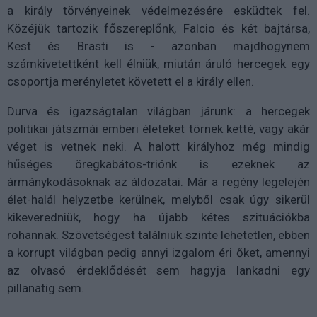
a király törvényeinek védelmezésére esküdtek fel.
Közéjük tartozik főszereplőnk, Falcio és két bajtársa,
Kest és Brasti is - azonban majdhogynem
számkivetettként kell élniük, miután áruló hercegek egy
csoportja merényletet követett el a király ellen.
Durva és igazságtalan világban járunk: a hercegek
politikai játszmái emberi életeket törnek ketté, vagy akár
véget is vetnek neki. A halott királyhoz még mindig
hűséges öregkabátos-triónk is ezeknek az
ármánykodásoknak az áldozatai. Már a regény legelején
élet-halál helyzetbe kerülnek, melyből csak úgy sikerül
kikeveredniük, hogy ha újabb kétes szituációkba
rohannak. Szövetségest találniuk szinte lehetetlen, ebben
a korrupt világban pedig annyi izgalom éri őket, amennyi
az olvasó érdeklődését sem hagyja lankadni egy
pillanatig sem.