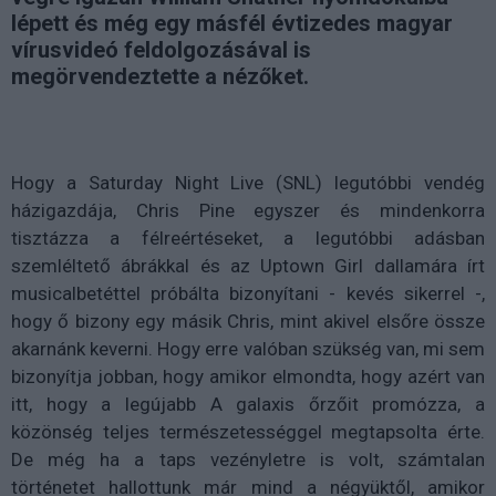
lépett és még egy másfél évtizedes magyar
vírusvideó feldolgozásával is
megörvendeztette a nézőket.
Hogy a Saturday Night Live (SNL) legutóbbi vendég
házigazdája, Chris Pine egyszer és mindenkorra
tisztázza a félreértéseket, a legutóbbi adásban
szemléltető ábrákkal és az Uptown Girl dallamára írt
musicalbetéttel próbálta bizonyítani - kevés sikerrel -,
hogy ő bizony egy másik Chris, mint akivel elsőre össze
akarnánk keverni. Hogy erre valóban szükség van, mi sem
bizonyítja jobban, hogy amikor elmondta, hogy azért van
itt, hogy a legújabb A galaxis őrzőit promózza, a
közönség teljes természetességgel megtapsolta érte.
De még ha a taps vezényletre is volt, számtalan
történetet hallottunk már mind a négyüktől, amikor