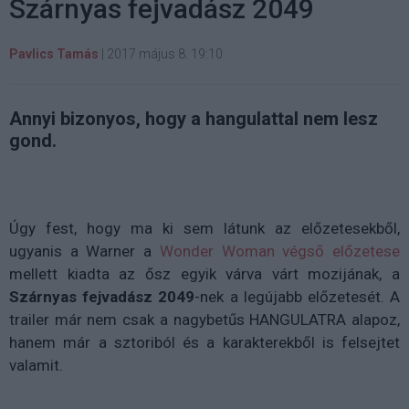
Szárnyas fejvadász 2049
Pavlics Tamás
|
2017 május 8. 19:10
Annyi bizonyos, hogy a hangulattal nem lesz
gond.
Úgy fest, hogy ma ki sem látunk az előzetesekből,
ugyanis a Warner a
Wonder Woman végső előzetese
mellett kiadta az ősz egyik várva várt mozijának, a
Szárnyas fejvadász 2049
-nek a legújabb előzetesét. A
trailer már nem csak a nagybetűs HANGULATRA alapoz,
hanem már a sztoriból és a karakterekből is felsejtet
valamit.