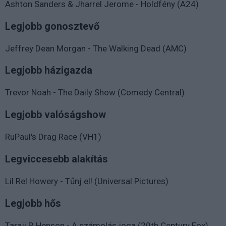
Ashton Sanders & Jharrel Jerome - Holdfény (A24)
Legjobb gonosztevő
Jeffrey Dean Morgan - The Walking Dead (AMC)
Legjobb házigazda
Trevor Noah - The Daily Show (Comedy Central)
Legjobb valóságshow
RuPaul's Drag Race (VH1)
Legviccesebb alakítás
Lil Rel Howery - Tűnj el! (Universal Pictures)
Legjobb hős
Taraji P. Henson - A számolás joga (20th Century Fox)