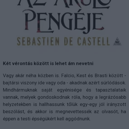
Két vérontás között is lehet ám nevetni
Vagy akár néha közben is. Falcio, Kest és Brasti között -
bajtársi viszony ide vagy oda - akadnak azért súrlódások.
Mindhármuknak saját egyénisége és tapasztalataik
vannak, melyek gondoskodnak róla, hogy a legrázósabb
helyzetekben is hallhassunk tőlük egy-egy jól irányzott
beszólást, és akkor is megnevettessék az olvasót, ha
éppen a testi épségükért kell aggódnunk.