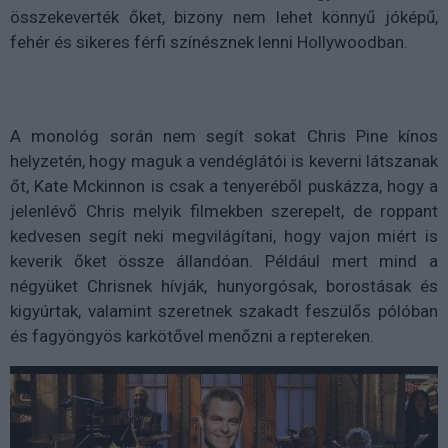
összekeverték őket, bizony nem lehet könnyű jóképű,
fehér és sikeres férfi színésznek lenni Hollywoodban.
A monológ során nem segít sokat Chris Pine kínos
helyzetén, hogy maguk a vendéglátói is keverni látszanak
őt, Kate Mckinnon is csak a tenyeréből puskázza, hogy a
jelenlévő Chris melyik filmekben szerepelt, de roppant
kedvesen segít neki megvilágítani, hogy vajon miért is
keverik őket össze állandóan. Például mert mind a
négyüket Chrisnek hívják, hunyorgósak, borostásak és
kigyúrtak, valamint szeretnek szakadt feszülős pólóban
és fagyöngyös karkötővel menőzni a reptereken.