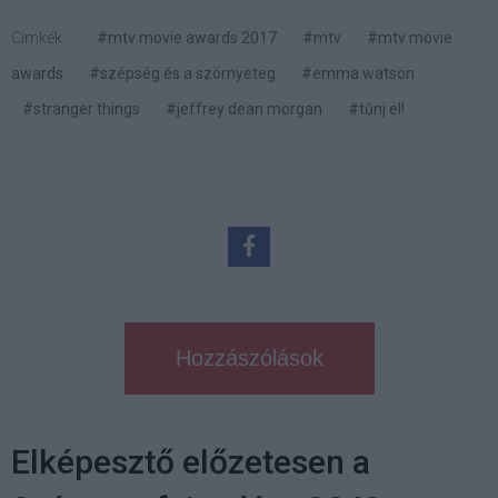
Címkék:
#mtv movie awards 2017
#mtv
#mtv movie
awards
#szépség és a szörnyeteg
#emma watson
#stranger things
#jeffrey dean morgan
#tűnj el!
Hozzászólások
Elképesztő előzetesen a