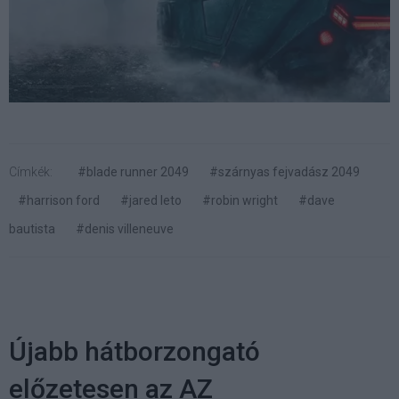
Címkék:
#blade runner 2049
#szárnyas fejvadász 2049
#harrison ford
#jared leto
#robin wright
#dave
bautista
#denis villeneuve
Újabb hátborzongató
előzetesen az AZ