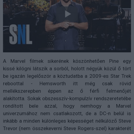
A Marvel filmek sikerének köszönhetően Pine egy
kissé kilógni látszik a sorból, holott négyük közül ő tört
be igazán legelőször a köztudatba a 2009-es Star Trek
reboottal - Hemsworth itt még csak rövid
mellékszerepben éppen az ő férfi felmenőjét
alakította. Sokak obszesszív-kompulzív rendszeretetébe
rondított bele azzal, hogy nemhogy a Marvel
univerzumához nem csatlakozott, de a DC-n belül is
inkább a minden különleges képességet nélkülöző Steve
Trevor (nem összekeverni Steve Rogers-szel) karakterét