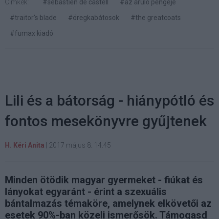
Címkék:
#sebastien de castell
#az áruló pengéje
#traitor's blade
#öregkabátosok
#the greatcoats
#fumax kiadó
Lili és a bátorság - hiánypótló és
fontos mesekönyvre gyűjtenek
H. Kéri Anita
|
2017 május 8. 14:45
Minden ötödik magyar gyermeket - fiúkat és
lányokat egyaránt - érint a szexuális
bántalmazás témaköre, amelynek elkövetői az
esetek 90%-ban közeli ismerősök. Támogasd