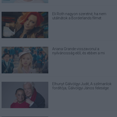
Eli Roth nagyon szeretné, ha nem
utálnátok a Borderlands filmet
Ariana Grande visszavonul a
nyilvánosság elől, és ebben a mi
felelősségünk is benne van
Elhunyt Gálvölgyi Judit, A szilmarilok
fordítója, Gálvölgyi János felesége