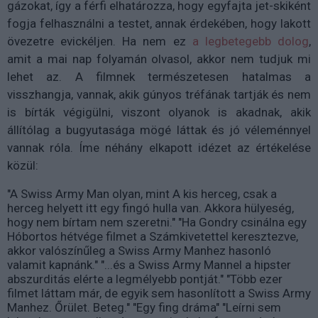
gázokat, így a férfi elhatározza, hogy egyfajta jet-skiként
fogja felhasználni a testet, annak érdekében, hogy lakott
övezetre evickéljen.
Ha nem ez
a legbetegebb dolog
,
amit a mai nap folyamán olvasol, akkor nem tudjuk mi
lehet az. A filmnek természetesen hatalmas a
visszhangja, vannak, akik gúnyos tréfának tartják és nem
is bírták végigülni, viszont olyanok is akadnak, akik
állítólag a bugyutasága mögé láttak és jó véleménnyel
vannak róla. Íme néhány elkapott idézet az értékelése
közül:
"A Swiss Army Man olyan, mint A kis herceg, csak a
herceg helyett itt egy fingó hulla van. Akkora hülyeség,
hogy nem bírtam nem szeretni." "Ha Gondry csinálna egy
Hóbortos hétvége filmet a Számkivetettel keresztezve,
akkor valószínűleg a Swiss Army Manhez hasonló
valamit kapnánk." "...és a Swiss Army Mannel a hipster
abszurditás elérte a legmélyebb pontját." "Több ezer
filmet láttam már, de egyik sem hasonlított a Swiss Army
Manhez. Őrület. Beteg." "Egy fing dráma" "Leírni sem