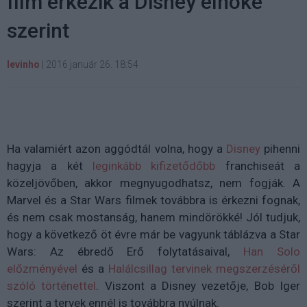
film érkezik a Disney elnöke
szerint
levinho
|
2016 január 26. 18:54
Ha valamiért azon aggódtál volna, hogy a
Disney
pihenni
hagyja a két
leginkább kifizetődőbb
franchiseát a
közeljövőben, akkor megnyugodhatsz, nem fogják. A
Marvel és a Star Wars filmek továbbra is érkezni fognak,
és nem csak mostanság, hanem mindörökké! Jól tudjuk,
hogy a következő öt évre már be vagyunk táblázva a Star
Wars: Az ébredő Erő folytatásaival,
Han Solo
előzményével
és a
Halálcsillag tervinek megszerzéséről
szóló történettel
. Viszont a Disney vezetője, Bob Iger
szerint a tervek ennél is továbbra nyúlnak.