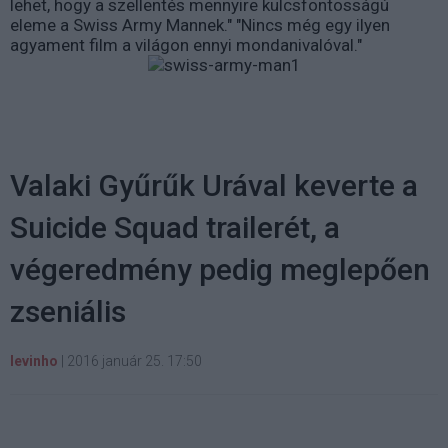
lehet, hogy a szellentés mennyire kulcsfontosságú
eleme a Swiss Army Mannek." "Nincs még egy ilyen
agyament film a világon ennyi mondanivalóval."
Valaki Gyűrűk Urával keverte a
Suicide Squad trailerét, a
végeredmény pedig meglepően
zseniális
levinho
|
2016 január 25. 17:50