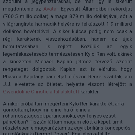
szorulni a jegypénztáraknál, de már így is sikerült
megdöntenie az
Avatar
Egyesült Államokbeli rekordját
(760.5 millió dollár) a maga 879 millió dollárjával, sőt a
világranglista harmadik helyére is felkúszott 1.9 milliárd
dolláros bevételével. A siker kulcsa pedig nem csak a
régi karakterek visszahozásában, hanem az újak
bemutatásában is rejlett. Közülük az egyik
legemlékezetesebb természetesen Kylo Ren volt, akinek
a kinézetén Michael Kaplan jelmez tervező szerint
rengeteget dolgoztak. Kaplan azt is elárulta, hogy
Phasma Kapitány páncélját először Renre szabták, ám
J.J. elvetette az ötletet, helyette viszont létrejött a
Gwendoline Christie által alakított
karakter.
Amikor próbáltam megérteni Kylo Ren karakterét, arra
gondoltam, hogy mi lenne, ha ő lenne a
rohamosztagosok parancsnoka, egy fényes ezüst
páncélban? Tisztán láttam magam előtt a képet, amit
részletesen elmagyaráztam az egyik briliáns koncepciós
rajzolónknak (Dermot Power). Egy lélegzetállító