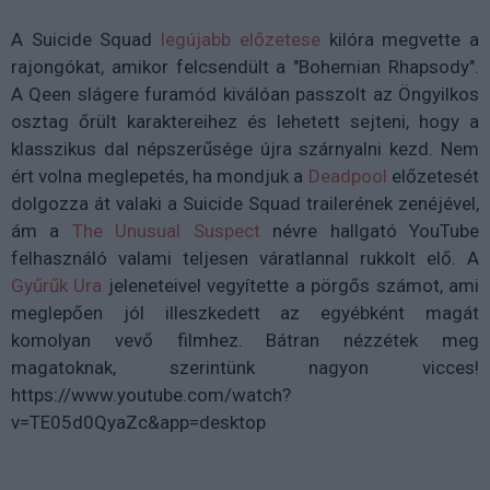
A Suicide Squad
legújabb előzetese
kilóra megvette a
rajongókat, amikor felcsendült a "Bohemian Rhapsody".
A Qeen slágere furamód kiválóan passzolt az Öngyilkos
osztag őrült karaktereihez és lehetett sejteni, hogy a
klasszikus dal népszerűsége újra szárnyalni kezd. Nem
ért volna meglepetés, ha mondjuk a
Deadpool
előzetesét
dolgozza át valaki a Suicide Squad trailerének zenéjével,
ám a
The Unusual Suspect
névre hallgató YouTube
felhasználó valami teljesen váratlannal rukkolt elő. A
Gyűrűk Ura
jeleneteivel vegyítette a pörgős számot, ami
meglepően jól illeszkedett az egyébként magát
komolyan vevő filmhez. Bátran nézzétek meg
magatoknak, szerintünk nagyon vicces!
https://www.youtube.com/watch?
v=TE05d0QyaZc&app=desktop