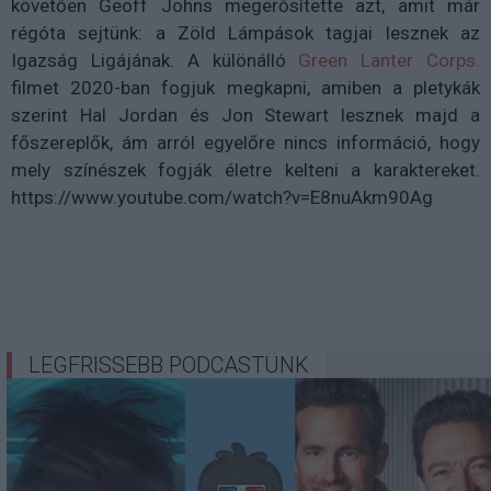
követően Geoff Johns megerősítette azt, amit már
régóta sejtünk: a Zöld Lámpások tagjai lesznek az
Igazság Ligájának. A különálló
Green Lanter Corps.
filmet 2020-ban fogjuk megkapni, amiben a pletykák
szerint Hal Jordan és Jon Stewart lesznek majd a
főszereplők, ám arról egyelőre nincs információ, hogy
mely színészek fogják életre kelteni a karaktereket.
https://www.youtube.com/watch?v=E8nuAkm90Ag
LEGFRISSEBB PODCASTÜNK