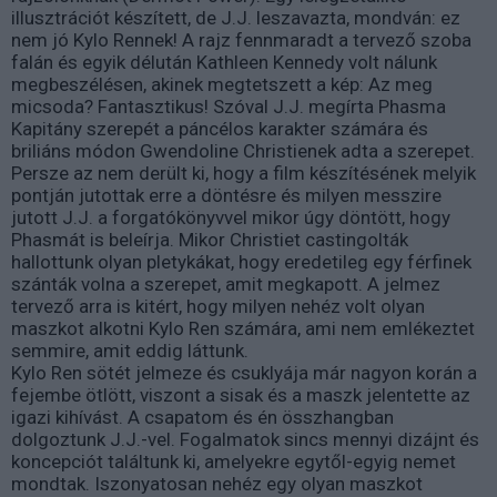
illusztrációt készített, de J.J. leszavazta, mondván: ez
nem jó Kylo Rennek! A rajz fennmaradt a tervező szoba
falán és egyik délután Kathleen Kennedy volt nálunk
megbeszélésen, akinek megtetszett a kép: Az meg
micsoda? Fantasztikus! Szóval J.J. megírta Phasma
Kapitány szerepét a páncélos karakter számára és
briliáns módon Gwendoline Christienek adta a szerepet.
Persze az nem derült ki, hogy a film készítésének melyik
pontján jutottak erre a döntésre és milyen messzire
jutott J.J. a forgatókönyvvel mikor úgy döntött, hogy
Phasmát is beleírja. Mikor Christiet castingolták
hallottunk olyan pletykákat, hogy eredetileg egy férfinek
szánták volna a szerepet, amit megkapott. A jelmez
tervező arra is kitért, hogy milyen nehéz volt olyan
maszkot alkotni Kylo Ren számára, ami nem emlékeztet
semmire, amit eddig láttunk.
Kylo Ren sötét jelmeze és csuklyája már nagyon korán a
fejembe ötlött, viszont a sisak és a maszk jelentette az
igazi kihívást. A csapatom és én összhangban
dolgoztunk J.J.-vel. Fogalmatok sincs mennyi dizájnt és
koncepciót találtunk ki, amelyekre egytől-egyig nemet
mondtak. Iszonyatosan nehéz egy olyan maszkot