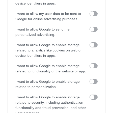
Batman még egyáltalán nem fáradt bele a világba és
device identifiers in apps.
kifejezetten ereje teljében van. A történet központi
eleme Batman és Superman csatája. Egyszerűen úgy kell
I want to allow my user data to be sent to
mozgatnunk a szuperhős bábuinkat, hogy
Google for online advertising purposes.
megtörténhessen. És meg is fog egy nagyon hihető és
érdekes módon. Hihetetlenül jó érzés beleásni magad
I want to allow Google to send me
ezekbe a mitológia karakterekbe és megtalálni azokat a
personalized advertising.
szálakat, amelyek olyan konfliktusokat tudnak szítani
közöttük, amelyek jól néznek ki és valódinak is hatnak.
I want to allow Google to enable storage
Az interjú mellett a
Famous Monsters of Filmland
egy
related to analytics like cookies on web or
borítót is kiadott, amelyen a
Batman Supermen ellen - Az
device identifiers in apps.
igazság hajnala
sztárjai, Henry Cavill, Ben Affleck és Gal
Gadot pózolnak. A Zack Snyder rendezésében készülő
I want to allow Google to enable storage
film 2016 március 25-én érkezik a mozikba.
related to functionality of the website or app.
I want to allow Google to enable storage
related to personalization.
I want to allow Google to enable storage
Ő lehet a Galaxis Őrzői 2
related to security, including authentication
functionality and fraud prevention, and other