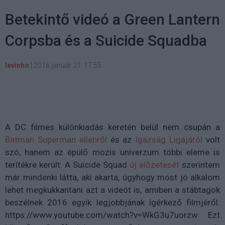
Betekintő videó a Green Lantern
Corpsba és a Suicide Squadba
levinho
|
2016 január 21. 17:55
A DC filmes különkiadás keretén belül nem csupán a
Batman Superman ellenről
és az
Igazság Ligájáról
volt
szó, hanem az épülő mozis univerzum többi eleme is
terítékre került. A Suicide Squad
új előzetesét
szerintem
már mindenki látta, aki akarta, úgyhogy most jó alkalom
lehet megkukkantani azt a videót is, amiben a stábtagok
beszélnek 2016 egyik legjobbjának ígérkező filmjéről.
https://www.youtube.com/watch?v=WkG3u7uorzw Ezt