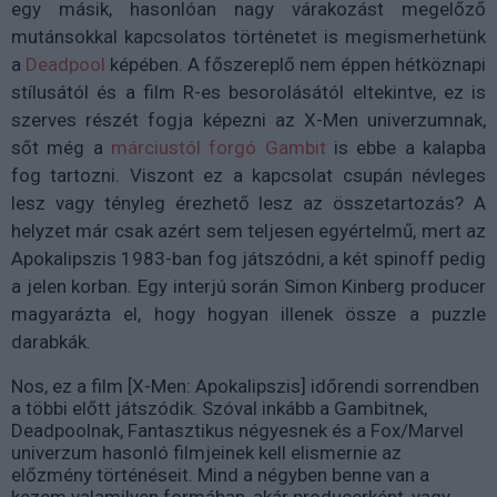
egy másik, hasonlóan nagy várakozást megelőző
mutánsokkal kapcsolatos történetet is megismerhetünk
a
Deadpool
képében. A főszereplő nem éppen hétköznapi
stílusától és a film R-es besorolásától eltekintve, ez is
szerves részét fogja képezni az X-Men univerzumnak,
sőt még a
márciustól forgó Gambit
is ebbe a kalapba
fog tartozni. Viszont ez a kapcsolat csupán névleges
lesz vagy tényleg érezhető lesz az összetartozás? A
helyzet már csak azért sem teljesen egyértelmű, mert az
Apokalipszis 1983-ban fog játszódni, a két spinoff pedig
a jelen korban. Egy interjú során Simon Kinberg producer
magyarázta el, hogy hogyan illenek össze a puzzle
darabkák.
Nos, ez a film [X-Men: Apokalipszis] időrendi sorrendben
a többi előtt játszódik. Szóval inkább a Gambitnek,
Deadpoolnak, Fantasztikus négyesnek és a Fox/Marvel
univerzum hasonló filmjeinek kell elismernie az
előzmény történéseit. Mind a négyben benne van a
kezem valamilyen formában, akár producerként, vagy