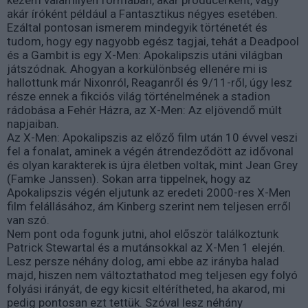
akár íróként például a Fantasztikus négyes esetében.
Ezáltal pontosan ismerem mindegyik történetét és
tudom, hogy egy nagyobb egész tagjai, tehát a Deadpool
és a Gambit is egy X-Men: Apokalipszis utáni világban
játszódnak. Ahogyan a korkülönbség ellenére mi is
hallottunk már Nixonról, Reaganről és 9/11-ről, úgy lesz
része ennek a fikciós világ történelmének a stadion
rádobása a Fehér Házra, az X-Men: Az eljövendő múlt
napjaiban.
Az X-Men: Apokalipszis az előző film után 10 évvel veszi
fel a fonalat, aminek a végén átrendeződött az idővonal
és olyan karakterek is újra életben voltak, mint Jean Grey
(Famke Janssen). Sokan arra tippelnek, hogy az
Apokalipszis végén eljutunk az eredeti 2000-res X-Men
film felállásához, ám Kinberg szerint nem teljesen erről
van szó.
Nem pont oda fogunk jutni, ahol először találkoztunk
Patrick Stewartal és a mutánsokkal az X-Men 1 elején.
Lesz persze néhány dolog, ami ebbe az irányba halad
majd, hiszen nem változtathatod meg teljesen egy folyó
folyási irányát, de egy kicsit eltérítheted, ha akarod, mi
pedig pontosan ezt tettük. Szóval lesz néhány