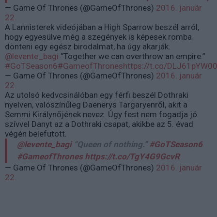
— Game Of Thrones (@GameOfThrones)
2016. január
22.
A Lannisterek videójában a High Sparrow beszél arról,
hogy egyesülve még a szegények is képesek romba
dönteni egy egész birodalmat, ha úgy akarják.
@levente_bagi
“Together we can overthrow an empire.”
#GoTSeason6
#GameofThrones
https://t.co/DLJ61pYW0
— Game Of Thrones (@GameOfThrones)
2016. január
22.
Az utolsó kedvcsinálóban egy férfi beszél Dothraki
nyelven, valószínűleg Daenerys Targaryenről, akit a
Semmi Királynőjének nevez. Úgy fest nem fogadja jó
szívvel Danyt az a Dothraki csapat, akikbe az 5. évad
végén belefutott.
@levente_bagi
“Queen of nothing.”
#GoTSeason6
#GameofThrones
https://t.co/TgY4G9GcvR
— Game Of Thrones (@GameOfThrones)
2016. január
22.