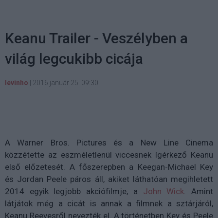
Keanu Trailer - Veszélyben a
világ legcukibb cicája
levinho
|
2016 január 25. 09:30
A Warner Bros. Pictures és a New Line Cinema
közzétette az eszméletlenül viccesnek ígérkező Keanu
első előzetesét. A főszerepben a Keegan-Michael Key
és Jordan Peele páros áll, akiket láthatóan megihletett
2014 egyik legjobb akciófilmje, a
John Wick
. Amint
látjátok még a cicát is annak a filmnek a sztárjáról,
Keanu Reevesről nevezték el. A történetben Key és Peele