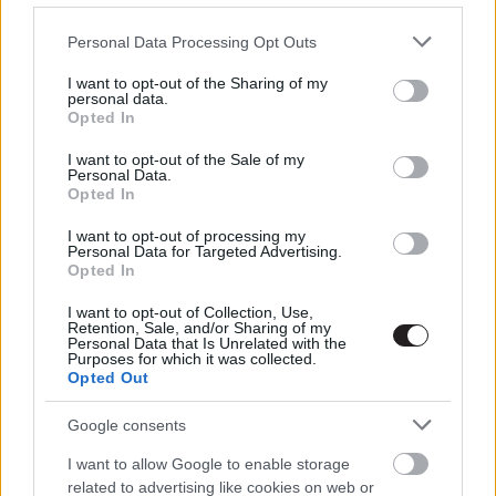
interjúja során Zack Snyder rendező elmagyarázta, hogy
Please note that this website/app uses one or more Google
Personal Data Processing Opt Outs
szerinte miért volt szükséges a hatalmas pusztítás.
services and may gather and store information including but
not limited to your visit or usage behaviour. You may click to
I want to opt-out of the Sharing of my
Még mindig kitartok mellette, mert már, amikor a
personal data.
grant or deny consent to Google and its third-party tags to
Watchmenen dolgoztam, akkor is úgy gondoltam - és
Opted In
use your data for below specified purposes in below Google
talán éppen ez a filozófia maradt meg bennem - hogy a
consent section.
szuperhősök tevékenységeinek következményekkel kell
I want to opt-out of the Sale of my
Personal Data.
járnia a Földre nézve. Valahogy így álltunk hozzá Az
Opted In
acélemberhez is. Azt szerettem volna, ha Superman
megérkezése óriási következményeket hozna magával.
I want to opt-out of processing my
A Batman Superman ellenben fel fogjuk fedezni ennek a
Personal Data for Targeted Advertising.
pusztításnak a miértjét.
Opted In
Miután
Ben Afflecket leszerződtették
Batman szerepére
azt is megtudhattuk, hogy a Sötét Lovag új verziója egy
I want to opt-out of Collection, Use,
Retention, Sale, and/or Sharing of my
harc viselt szuperhős lesz, aki már hosszú éveken
Personal Data that Is Unrelated with the
keresztül küzdött Gotham bűnözői ellen. Az eddig
Purposes for which it was collected.
látottak alapján joggal kezdhettünk aggódni, hogy a film
Opted Out
címében szinte csak névlegesen van benne az ellen szó
és a játékidő többségében valójában az Igazság Ligája
Google consents
felvezetését látjuk majd, ám a rendező most kissé
nyugalomra intett, amikor azt mondta, hogy a központi
I want to allow Google to enable storage
téma továbbra is a két hős összecsapása.
related to advertising like cookies on web or