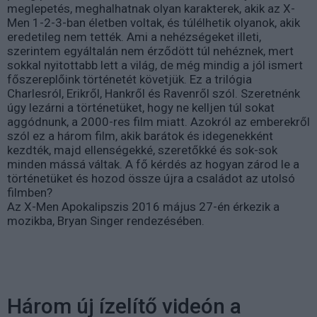
meglepetés, meghalhatnak olyan karakterek, akik az X-
Men 1-2-3-ban életben voltak, és túlélhetik olyanok, akik
eredetileg nem tették. Ami a nehézségeket illeti,
szerintem egyáltalán nem érződött túl nehéznek, mert
sokkal nyitottabb lett a világ, de még mindig a jól ismert
főszereplőink történetét követjük. Ez a trilógia
Charlesról, Erikről, Hankről és Ravenről szól. Szeretnénk
úgy lezárni a történetüket, hogy ne kelljen túl sokat
aggódnunk, a 2000-res film miatt. Azokról az emberekről
szól ez a három film, akik barátok és idegenekként
kezdték, majd ellenségekké, szeretőkké és sok-sok
minden mássá váltak. A fő kérdés az hogyan zárod le a
történetüket és hozod össze újra a családot az utolsó
filmben?
Az X-Men Apokalipszis 2016 május 27-én érkezik a
mozikba, Bryan Singer rendezésében.
Három új ízelítő videón a