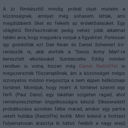
A jó filmkészítő mindig próbál olyat mutatni a
közönségnek, amilyet még sohasem láttak, ami
megdöbbenti őket és felkelti az érdeklődésüket. Egy
világhírű filmfesztiválnál pedig nehéz jobb alkalmat
találni arra, hogy magunkra vonjuk a figyelmet. Pontosan
így gondolták ezt
Dan Kwan és
Daniel Scheinert író-
rendezők is, akik elvitték a "Swiss Army Man"-re
keresztelt alkotásukat Sundancebe. Eddig minden
rendben is volna, hiszen még
Daniel Radcliffet
is
megszerezték főszereplőnek, ám a közönséget mégis
iszonyatos módon megosztja a nem éppen hétköznapi
történet. Mondjuk, hogy miért:
A történet szerint egy
férfi (Paul Dano) egy lakatlan szigeten ragad, ahol
reményvesztetten öngyilkosságra készül. Elkeseredett
próbálkozása azonban félbe marad, amikor egy partra
vetett hullába (Radcliffe) botlik. Mint kiderül a holttest
folyamatosan árasztja ki hátsó feléből a nagy erejű