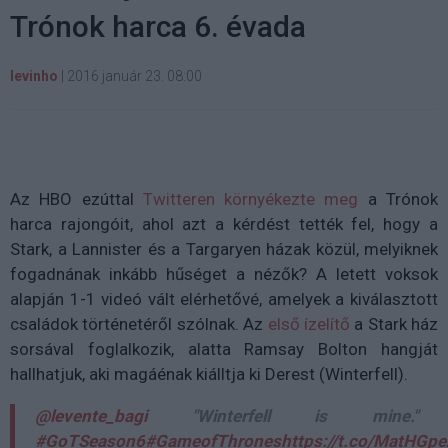
Trónok harca 6. évada
levinho
|
2016 január 23. 08:00
Az HBO ezúttal
Twitteren környékezte meg
a Trónok
harca rajongóit, ahol azt a kérdést tették fel, hogy a
Stark, a Lannister és a Targaryen házak közül, melyiknek
fogadnának inkább hűséget a nézők? A letett voksok
alapján 1-1 videó vált elérhetővé, amelyek a kiválasztott
családok történetéről szólnak. Az
első ízelítő
a Stark ház
sorsával foglalkozik, alatta Ramsay Bolton hangját
hallhatjuk, aki magáénak kiálltja ki Derest (Winterfell).
@levente_bagi
"Winterfell is mine."
#GoTSeason6
#GameofThrones
https://t.co/MatHGp