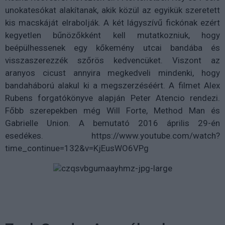
unokatesókat alakítanak, akik közül az egyikük szeretett
kis macskáját elrabolják. A két lágyszívű fickónak ezért
kegyetlen bűnözőkként kell mutatkozniuk, hogy
beépülhessenek egy kőkemény utcai bandába és
visszaszerezzék szőrös kedvencüket. Viszont az
aranyos cicust annyira megkedveli mindenki, hogy
bandaháború alakul ki a megszerzéséért. A filmet Alex
Rubens forgatókönyve alapján Peter Atencio rendezi.
Főbb szerepekben még Will Forte, Method Man és
Gabrielle Union. A bemutató 2016 április 29-én
esedékes. https://www.youtube.com/watch?
time_continue=132&v=KjEusWO6VPg