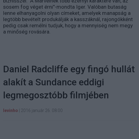
biznisszel. "A Marvelnek több ezernyi karaktere van, az
sosem fog véget érni"-mondta Iger. Valóban butaság
lenne elhanyagolni olyan címeket, amelyek manapság a
legtöbb bevételt produkálják a kasszáknál, rajongókként
pedig csak remélni tudjuk, hogy a mennyiség nem megy
a minőség rovására.
Daniel Radcliffe egy fingó hullát
alakít a Sundance eddigi
legmegosztóbb filmjében
levinho
|
2016 január 26. 08:00