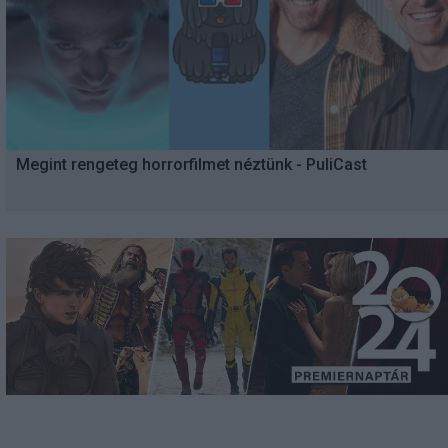
Megint rengeteg horrorfilmet néztünk - PuliCast