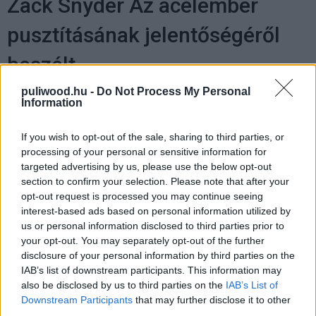
Zack Snyder Az acélember
pusztításának jelentőségéről
beszélt
puliwood.hu -
Do Not Process My Personal
levinho
|
2016 január 24. 16:03
Information
If you wish to opt-out of the sale, sharing to third parties, or
processing of your personal or sensitive information for
targeted advertising by us, please use the below opt-out
section to confirm your selection. Please note that after your
Az acélember 2013-as megjelenésekor
sokan kritizálták
opt-out request is processed you may continue seeing
azt az eszméletlen mennyiségű pusztítást, amit
interest-based ads based on personal information utilized by
Superman (Hanry Cavill) és Zod tábornok (Michael
us or personal information disclosed to third parties prior to
Shannon) epikus csatája végzett Metropolis városán.
your opt-out. You may separately opt-out of the further
Múlt évben az is kiderült, hogy Gotham közvetlenül
disclosure of your personal information by third parties on the
IAB’s list of downstream participants. This information may
Metropolis mellett fekszik, így Batman (Ben Affleck)
also be disclosed by us to third parties on the
IAB’s List of
otthona is kapott egy-két pofont a kryptoniak harca
Downstream Participants
that may further disclose it to other
során. Most a
Famous Monsters of Filmlandnek
adott
third parties.