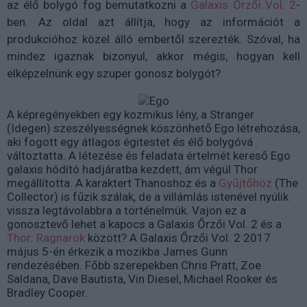
az élő bolygó fog bemutatkozni a
Galaxis Őrzői Vol. 2
-
ben. Az oldal azt állítja, hogy az információt a
produkcióhoz közel álló embertől szerezték. Szóval, ha
mindez igaznak bizonyul, akkor mégis, hogyan kell
elképzelnünk egy szuper gonosz bolygót?
A képregényekben egy kozmikus lény, a Stranger
(Idegen) szeszélyességnek köszönhető Ego létrehozása,
aki fogott egy átlagos égitestet és élő bolygóvá
változtatta. A létezése és feladata értelmét kereső Ego
galaxis hódító hadjáratba kezdett, ám végül Thor
megállította. A karaktert Thanoshoz és a
Gyűjtőhöz
(The
Collector) is fűzik szálak, de a villámlás istenével nyúlik
vissza legtávolabbra a történelmük. Vajon ez a
gonosztevő lehet a kapocs a Galaxis Őrzői Vol. 2 és a
Thor: Ragnarok
között? A Galaxis Őrzői Vol. 2 2017
május 5-én érkezik a mozikba James Gunn
rendezésében. Főbb szerepekben Chris Pratt, Zoe
Saldana, Dave Bautista, Vin Diesel, Michael Rooker és
Bradley Cooper.