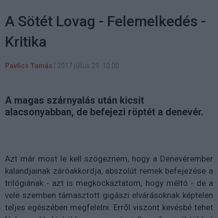
A Sötét Lovag - Felemelkedés -
Kritika
Pavlics Tamás
|
2017 július 29. 10:00
A magas szárnyalás után kicsit
alacsonyabban, de befejezi röptét a denevér.
Azt már most le kell szögeznem, hogy a Denevérember
kalandjainak záróakkordja, abszolút remek befejezése a
trilógiának - azt is megkockáztatom, hogy méltó - de a
vele szemben támasztott gigászi elvárásoknak képtelen
teljes egészében megfelelni. Erről viszont kevésbé tehet