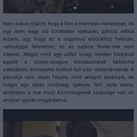
Nem sokon múlott, hogy a film a mennybe meneteljen, de
egy ilyen nagy ívű történetet epikusan, pátosz nélkül
lezárni, úgy, hogy az a nagynevű elődökhöz felérjen,
valósággal lehetetlen, és ez sajnos Nolan-nek sem
sikerült. Mégis, mint
egy sötét lovag
, minden hibájával
együtt a színes-szagos blockbusterek tarkította
sakktáblán, könnyedén mattot tud adni vetélytársainak. A
páncélja nem olyan fényes, mint amilyet elvártunk, de
mégis egy olyan minőségi, igényes film rejlik alatta,
amilyenre a mai mozi közönségének szüksége van, és
amilyet igazán megérdemel.