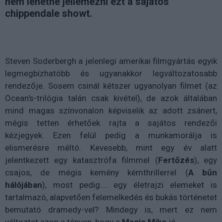
nem lehetne jellemezni ezt a sajátos
chippendale showt.
Steven Soderbergh a jelenlegi amerikai filmgyártás egyik
legmegbízhatóbb és ugyanakkor legváltozatosabb
rendezője. Sosem csinál kétszer ugyanolyan filmet (az
Ocean's-trilógia talán csak kivétel), de azok általában
mind magas színvonalon képviselik az adott zsánert,
mégis tetten érhetőek rajta a sajátos rendezői
kézjegyek. Ezen felül pedig a munkamorálja is
elismerésre méltó. Kevesebb, mint egy év alatt
jelentkezett egy katasztrófa filmmel (
Fertőzés
), egy
csajos, de mégis kemény kémthrillerrel (
A bűn
hálójában
), most pedig…. egy életrajzi elemeket is
tartalmazó, alapvetően felemelkedés és bukás történetet
bemutató dramedy-vel? Mindegy is, mert ez nem