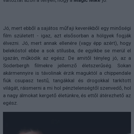
változtat azon a tényen, hogy a
Magic Mike
jó.
Jó, mert ebből a sajátos műfaji keverékből egy minőségi
film született - igaz, azt elsősorban a hölgyek fogják
élvezni. Jó, mert annak ellenére (vagy épp azért), hogy
belekóstol ebbe a sok stílusba, de egyikbe se merül el
igazán, működik az egész. De amitől tényleg jó, az a
Soderbergh filmekre jellemző életszerűség. Sokan
akármennyire is távolinak érzik maguktól a chippendale
fiúk csupasz testű, tangákkal és drogokkal tarkított
világát, ráismerni a mi hol pénztelenségtől szenvedő, hol
a nagy álmokat kergető életünkre, és ettől átérezhető az
egész.