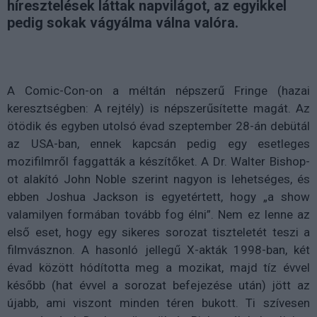
híresztelések láttak napvilágot, az egyikkel
pedig sokak vágyálma válna valóra.
A Comic-Con-on a méltán népszerű Fringe (hazai
keresztségben: A rejtély) is népszerűsítette magát. Az
ötödik és egyben utolsó évad szeptember 28-án debütál
az USA-ban, ennek kapcsán pedig egy esetleges
mozifilmről faggatták a készítőket. A Dr. Walter Bishop-
ot alakító John Noble szerint nagyon is lehetséges, és
ebben Joshua Jackson is egyetértett, hogy „a show
valamilyen formában tovább fog élni”. Nem ez lenne az
első eset, hogy egy sikeres sorozat tiszteletét teszi a
filmvásznon. A hasonló jellegű X-akták 1998-ban, két
évad között hódította meg a mozikat, majd tíz évvel
később (hat évvel a sorozat befejezése után) jött az
újabb, ami viszont minden téren bukott. Ti szívesen