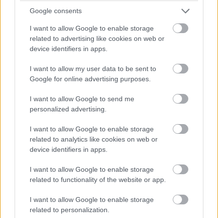
Google consents
I want to allow Google to enable storage
Az alkotók az
előző résszel
ugyanis olyan magasra
related to advertising like cookies on web or
device identifiers in apps.
helyezték azt a bizonyos lécet, hogy azt képtelenek
voltak átugrani (hogyan tudsz felérni egy
I want to allow my user data to be sent to
mesterműhöz?), de gyanítom, nem is próbálták. Nolan,
Google for online advertising purposes.
akárcsak
egy néma őr
, úgy próbálta védeni a sztorit most
is az idő előtti kiszivárogtatástól, de az említett rajongói
I want to allow Google to send me
personalized advertising.
elméletekkel ő sem tudott mit kezdeni, így elmondható,
hogy akármennyire is próbálja csavarni a történetet, a
I want to allow Google to enable storage
rutinosabbak számára az abszolút mentes minden fajta
related to analytics like cookies on web or
meglepetéstől. Ez Bane karakterében kulminálódik
device identifiers in apps.
igazán. Heath Ledger Jokere után (akire egy fikarcnyi
I want to allow Google to enable storage
utalás sem történik a játékidő alatt) hálátlan feladat egy
related to functionality of the website or app.
Batman film antagonistájának lenni. A káosz anarchista
katonájához képest Bane céljai sokkal egyértelműbbek,
I want to allow Google to enable storage
letisztultabbak, és akármennyire is fenyegető és
related to personalization.