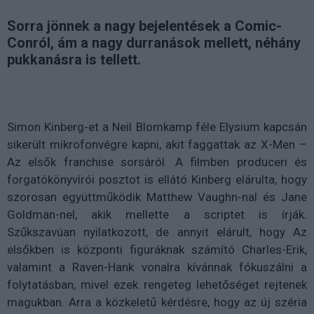
Sorra jönnek a nagy bejelentések a Comic-
Conról, ám a nagy durranások mellett, néhány
pukkanásra is tellett.
Simon Kinberg-et a Neil Blomkamp féle Elysium kapcsán
sikerült mikrofonvégre kapni, akit faggattak az X-Men –
Az elsők franchise sorsáról. A filmben produceri és
forgatókönyvírói posztot is ellátó Kinberg elárulta, hogy
szorosan együttműködik Matthew Vaughn-nal és Jane
Goldman-nel, akik mellette a scriptet is írják.
Szűkszavúan nyilatkozott, de annyit elárult, hogy Az
elsőkben is központi figuráknak számító Charles-Erik,
valamint a Raven-Hank vonalra kívánnak fókuszálni a
folytatásban, mivel ezek rengeteg lehetőséget rejtenek
magukban. Arra a közkeletű kérdésre, hogy az új széria