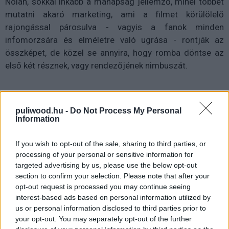
Nolan, sokkal inkább a manapság jellemző, minél többet
mutatni akaró marketing, ami a filmet körülölelő
rajongással párosulva - vagyis a fanok minden
infomorzsára és elméletre való ugrása - rontják az
összképet, de közel se annyira, hogy romba döntse az
első két résznek, vagy rendezőjének nimbuszát.
puliwood.hu -
Do Not Process My Personal
A filmtörténelem híres trilógiáiban általában a második
Information
részek, amik a leginkább emlékezetesre sikerültek (
A
birodalom visszavág, Terminátor 2, Keresztapa 2
), és
If you wish to opt-out of the sale, sharing to third parties, or
ebbe a köpenyes igazságosztó hármasa is tökéletesen
processing of your personal or sensitive information for
illeszkedik.Ez pedig nagyon egyszerű oka van. A második
targeted advertising by us, please use the below opt-out
section to confirm your selection. Please note that after your
rész mentesül mind a világ szabályainak
opt-out request is processed you may continue seeing
megismertetése, az alapvető karakterek bemutatása,
interest-based ads based on personal information utilized by
mind pedig a lezárás kényszerű súlya alól, így sokkal
us or personal information disclosed to third parties prior to
jobban tudnak a karakterekre, a történetre koncentrálni,
your opt-out. You may separately opt-out of the further
esetleg egy-egy bátrabb döntést meghozni, amire az