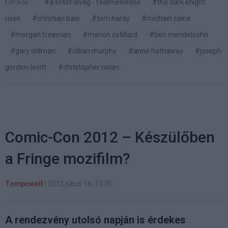
Címkék:
#a sötét lovag - felemelkedés
#the dark knight
rises
#christian bale
#tom hardy
#michael caine
#morgan freeman
#marion cotillard
#ben mendelsohn
#gary oldman
#cillian murphy
#anne hathaway
#joseph
gordon-levitt
#christopher nolan
Comic-Con 2012 – Készülőben
a Fringe mozifilm?
Tompowell
|
2012 július 16. 13:31
A rendezvény utolsó napján is érdekes