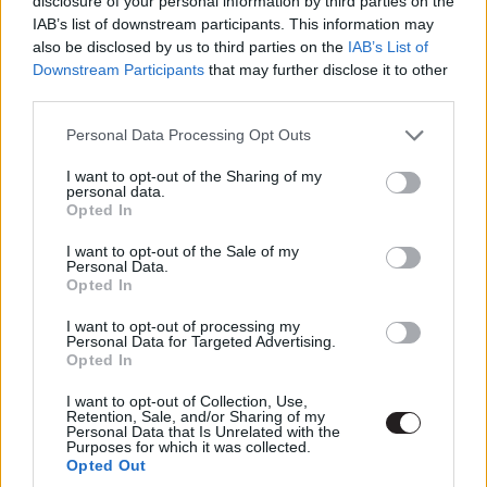
disclosure of your personal information by third parties on the
IAB’s list of downstream participants. This information may
esetleges folytatásokban adhatnak magyarázatot. (Bele
also be disclosed by us to third parties on the
IAB’s List of
se merek gondolni mennyi vita folyhatott le annak idején
Downstream Participants
that may further disclose it to other
Darth Vader vallomásának igazságtartalmával
third parties.
kapcsolatban
A Jedi visszatérig
.) Nolan ettől
Please note that this website/app uses one or more Google
függetlenül igyekezett egy az önálló lábán is megálló
Personal Data Processing Opt Outs
services and may gather and store information including but
filmet faragni, amely sem a lassú építkezése (kell azért
not limited to your visit or usage behaviour. You may click to
I want to opt-out of the Sharing of my
az a közel 3 óra), sem pedig a saját grandiozitása alatt
personal data.
grant or deny consent to Google and its third-party tags to
Opted In
nem rogyik össze, és a rendező végülis célt ért, csak az
use your data for below specified purposes in below Google
arányokat harmadjára már neki sem sikerült belőnie.
consent section.
I want to opt-out of the Sale of my
Personal Data.
Opted In
I want to opt-out of processing my
Personal Data for Targeted Advertising.
Opted In
I want to opt-out of Collection, Use,
Retention, Sale, and/or Sharing of my
Personal Data that Is Unrelated with the
Purposes for which it was collected.
Opted Out