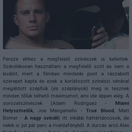
Persze ehhez a megfelelő színészek is kellettek.
Szándékosan használtam a megfelelő szót és nem a
kiválót, mert a filmben mindenki pont a rászabott
szerepet kapta és ezek a korlátozott színészi vénával
megáldott szépfiúk (és széplányok) meg is tesznek
minden tőlük telhető maximumot, ami ide éppen elég. A
sorozatszínészek (Adam Rodriguez -
Miami
Helyszínelők
, Joe Manganiello -
True Blood
, Matt
Bomer -
A nagy svindli
) itt inkább háttértáncosok, de
nekik is jut pár perc a rivaldafényből. A durcás arcú Alex