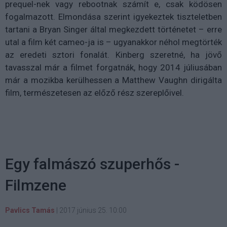
prequel-nek vagy rebootnak számít e, csak ködösen
fogalmazott. Elmondása szerint igyekeztek tiszteletben
tartani a Bryan Singer által megkezdett történetet – erre
utal a film két cameo-ja is – ugyanakkor néhol megtörték
az eredeti sztori fonalát. Kinberg szeretné, ha jövő
tavasszal már a filmet forgatnák, hogy 2014 júliusában
már a mozikba kerülhessen a Matthew Vaughn dirigálta
film, természetesen az előző rész szereplőivel.
Egy falmászó szuperhős -
Filmzene
Pavlics Tamás
|
2017 június 25. 10:00