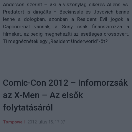
Anderson szerint – aki a viszonylag sikeres Aliens vs.
Predatort is dirigálta – Beckinsale és Jovovich benne
lenne a dologban, azonban a Resident Evil jogok a
Capcom-nál vannak, a Sony csak finanszírozza a
filmeket, ez pedig megnehezíti az esetleges crossovert.
Ti megnéznétek egy „Resident Underworld”-öt?
Comic-Con 2012 – Infomorzsák
az X-Men – Az elsők
folytatásáról
Tompowell
|
2012 július 15. 17:07