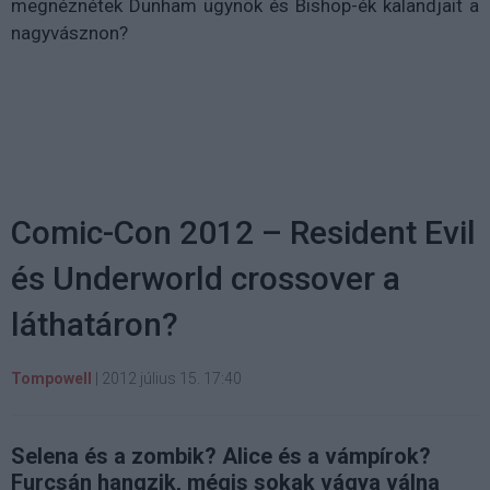
megnéznétek Dunham ügynök és Bishop-ék kalandjait a
nagyvásznon?
Comic-Con 2012 – Resident Evil
és Underworld crossover a
láthatáron?
Tompowell
|
2012 július 15. 17:40
Selena és a zombik? Alice és a vámpírok?
Furcsán hangzik, mégis sokak vágya válna