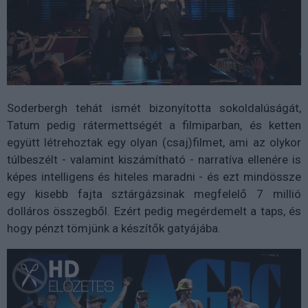
Soderbergh tehát ismét bizonyította sokoldalúságát,
Tatum pedig rátermettségét a filmiparban, és ketten
együtt létrehoztak egy olyan (csaj)filmet, ami az olykor
túlbeszélt - valamint kiszámítható - narratíva ellenére is
képes intelligens és hiteles maradni - és ezt mindössze
egy kisebb fajta sztárgázsinak megfelelő 7 millió
dolláros összegből. Ezért pedig megérdemelt a taps, és
hogy pénzt tömjünk a készítők gatyájába.