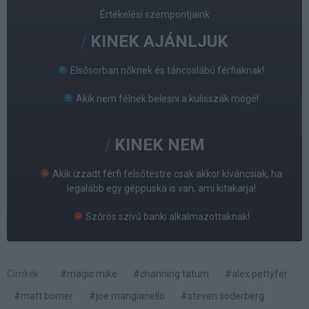
Értékelési szempontjaink
KINEK AJÁNLJUK
Elsősorban nőknek és táncoslábú férfiaknak!
Akik nem félnek belesni a kulisszák mögé!
KINEK NEM
Akik izzadt férfi felsőtestre csak akkor kíváncsiak, ha
legalább egy géppuska is van, ami kitakarja!
Szőrös szívű banki alkalmazottaknak!
Címkék:
#magic mike
#channing tatum
#alex pettyfer
#matt bomer
#joe mangianello
#steven soderberg