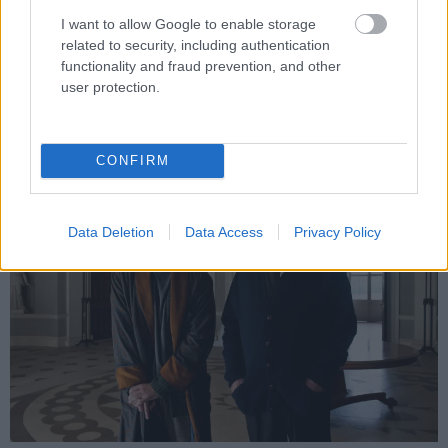
impozáns a városrombolás, amit véghezvisz -
I want to allow Google to enable storage
megfűszerezve a gazdasági válságból hasznot húzó elit
related to security, including authentication
kritikájával - nem érezni a pusztításával járó terror súlyát,
functionality and fraud prevention, and other
mivel Nolan annyira szereplőire koncentrál, hogy Gotham
user protection.
egyszerű lakóiról, akikért Batman gyakorlatilag a harcát
vívja, szinte teljesen megfeledkezik.
CONFIRM
Data Deletion
Data Access
Privacy Policy