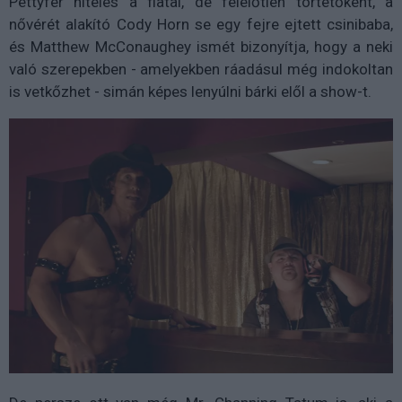
Pettyfer hiteles a fiatal, de felelőtlen törtetőként, a
nővérét alakító Cody Horn se egy fejre ejtett csinibaba,
és Matthew McConaughey ismét bizonyítja, hogy a neki
való szerepekben - amelyekben ráadásul még indokoltan
is vetkőzhet - simán képes lenyúlni bárki elől a show-t.