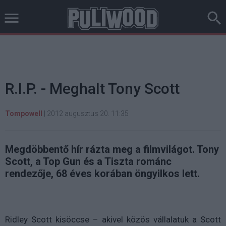
R.I.P. - Meghalt Tony Scott
Tompowell
|
2012 augusztus 20. 11:35
Megdöbbentő hír rázta meg a filmvilágot. Tony
Scott, a Top Gun és a Tiszta románc
rendezője, 68 éves korában öngyilkos lett.
Ridley Scott kisöccse – akivel közös vállalatuk a Scott