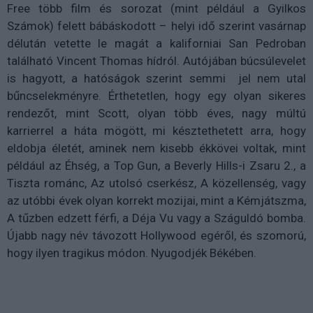
Free több film és sorozat (mint például a Gyilkos
Számok) felett bábáskodott – helyi idő szerint vasárnap
délután vetette le magát a kaliforniai San Pedroban
található Vincent Thomas hídról. Autójában búcsúlevelet
is hagyott, a hatóságok szerint semmi jel nem utal
bűncselekményre. Érthetetlen, hogy egy olyan sikeres
rendezőt, mint Scott, olyan több éves, nagy múltú
karrierrel a háta mögött, mi késztethetett arra, hogy
eldobja életét, aminek nem kisebb ékkövei voltak, mint
például az Éhség, a Top Gun, a Beverly Hills-i Zsaru 2., a
Tiszta románc, Az utolsó cserkész, A közellenség, vagy
az utóbbi évek olyan korrekt mozijai, mint a Kémjátszma,
A tűzben edzett férfi, a Déja Vu vagy a Száguldó bomba.
Újabb nagy név távozott Hollywood egéről, és szomorú,
hogy ilyen tragikus módon. Nyugodjék Békében.