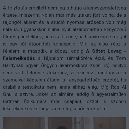
A folytatás emellett némileg áthatja a kényszeredettség
érzete, miszerint Nolan már más utakat járt volna, de a
rajongói akarat és a stúdió nyomás erősebb volt még
nála is, ugyanakkor hiába nyúl alkalomadtán kényszerű
filmes panelekhez, nem is ő lenne, ha hiányozna e mögül
is egy jól átgondolt koncepció. Míg az első rész a
félelem, a második a káosz, addig
A Sötét Lovag -
Felemelkedés
a fájdalom témakörére épül, és Tom
Hardynak ugyan (legyen akármekkora zseni is) esélye
sem volt felnőnie Jokerhez, a színész mindössze a
szemeivel képtelen átadni a fenyegetettség érzetét, ha
drabális testalkata nem lenne ehhez elég. Míg Ra's Al
Ghul a szívre, Joker az elmére, addig ő egyértelműen
Batman fizikumára mér csapást, ezzel is szépen
lekerekítve és körbejárva a trilógia hősének útját.