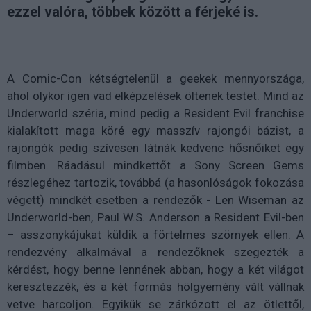
ezzel valóra, többek között a férjeké is.
A Comic-Con kétségtelenül a geekek mennyországa,
ahol olykor igen vad elképzelések öltenek testet. Mind az
Underworld széria, mind pedig a Resident Evil franchise
kialakított maga köré egy masszív rajongói bázist, a
rajongók pedig szívesen látnák kedvenc hősnőiket egy
filmben. Ráadásul mindkettőt a Sony Screen Gems
részlegéhez tartozik, továbbá (a hasonlóságok fokozása
végett) mindkét esetben a rendezők - Len Wiseman az
Underworld-ben, Paul W.S. Anderson a Resident Evil-ben
– asszonykájukat küldik a förtelmes szörnyek ellen. A
rendezvény alkalmával a rendezőknek szegezték a
kérdést, hogy benne lennének abban, hogy a két világot
keresztezzék, és a két formás hölgyemény vált vállnak
vetve harcoljon. Egyikük se zárkózott el az ötlettől,