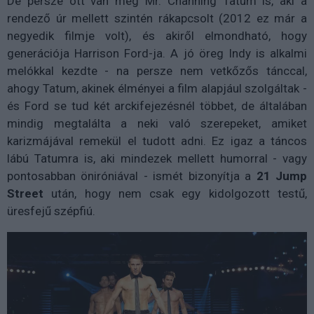
De persze ott van még Mr. Channing Tatum is, aki a
rendező úr mellett szintén rákapcsolt (2012 ez már a
negyedik filmje volt), és akiről elmondható, hogy
generációja Harrison Ford-ja. A jó öreg Indy is alkalmi
melókkal kezdte - na persze nem vetkőzős tánccal,
ahogy Tatum, akinek élményei a film alapjául szolgáltak -
és Ford se tud két arckifejezésnél többet, de általában
mindig megtalálta a neki való szerepeket, amiket
karizmájával remekül el tudott adni. Ez igaz a táncos
lábú Tatumra is, aki mindezek mellett humorral - vagy
pontosabban öniróniával - ismét bizonyítja a
21 Jump
Street
után, hogy nem csak egy kidolgozott testű,
üresfejű szépfiú.