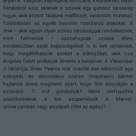
Bryan K. Vaughan képregény sorozata, a Runaways olyan
fiatalokról szól, akiknek a szüleik egy gonosz társaság
tagjai, akik között találunk maffiózót, varázslót, mutánst,
földönkívülit és egyéb hasonló rosszarcú alakokat. A
tinik – akik ugyan olyan színes társasággal rendelkeznek,
mint felmenőik – összefognak szüleik ellen,
mindeközben saját képességeiket is ki kell ismerniük,
hogy megállíthassák azokat a bűnözőket, akik Los
Angeles felett próbálják átvenni a hatalmat. A Vasember
3 társírója, Drew Pearce már másfél éve lekörmölt egy
szkriptet, és elmondása szerint (majdnem) bármit
hajlandó lenne megtenni azért, hogy film készüljön a
sztoriból. Ti mit gondoltok? Némi vérfrissítés
jelenthetnének a tini szuperhősök a Marvel-
univerzumban, vagy elcsépelt ötlet az egész?