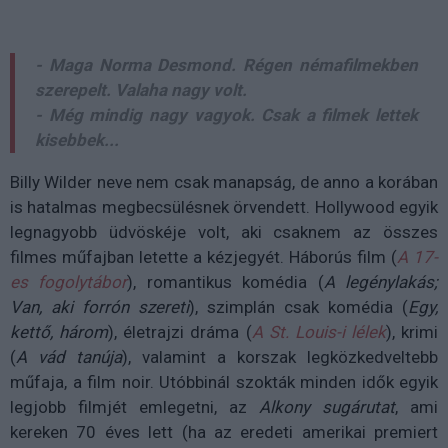
- Maga Norma Desmond. Régen némafilmekben
szerepelt. Valaha nagy volt.
- Még mindig nagy vagyok. Csak a filmek lettek
kisebbek...
Billy Wilder neve nem csak manapság, de anno a korában
is hatalmas megbecsülésnek örvendett. Hollywood egyik
legnagyobb üdvöskéje volt, aki csaknem az összes
filmes műfajban letette a kézjegyét. Háborús film (
A 17-
es fogolytábor
), romantikus komédia (
A legénylakás;
Van, aki forrón szereti
), szimplán csak komédia (
Egy,
kettő, három
), életrajzi dráma (
A St. Louis-i lélek
), krimi
(
A vád tanúja
), valamint a korszak legközkedveltebb
műfaja, a film noir. Utóbbinál szokták minden idők egyik
legjobb filmjét emlegetni, az
Alkony sugárutat
, ami
kereken 70 éves lett (ha az eredeti amerikai premiert