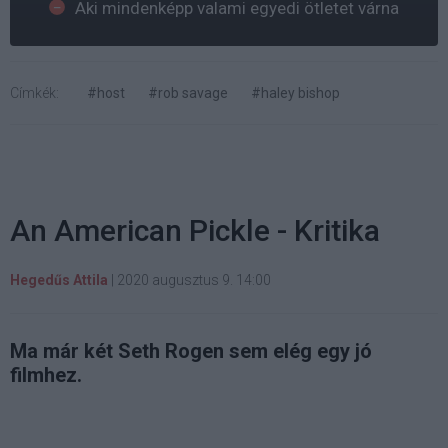
Aki mindenképp valami egyedi ötletet várna
Címkék:
#host
#rob savage
#haley bishop
An American Pickle - Kritika
Hegedűs Attila
|
2020 augusztus 9. 14:00
Ma már két Seth Rogen sem elég egy jó
filmhez.