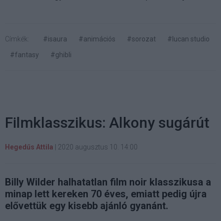
Címkék:
#isaura
#animációs
#sorozat
#lucan studio
#fantasy
#ghibli
Filmklasszikus: Alkony sugárút
Hegedűs Attila
|
2020 augusztus 10. 14:00
Billy Wilder halhatatlan film noir klasszikusa a
minap lett kereken 70 éves, emiatt pedig újra
elővettük egy kisebb ajánló gyanánt.