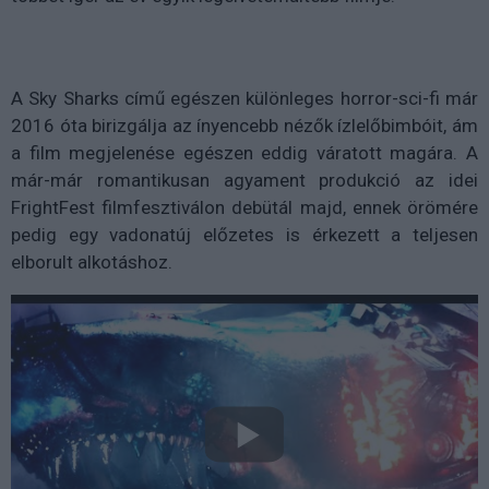
A Sky Sharks című egészen különleges horror-sci-fi már
2016 óta birizgálja az ínyencebb nézők ízlelőbimbóit, ám
a film megjelenése egészen eddig váratott magára. A
már-már romantikusan agyament produkció az idei
FrightFest filmfesztiválon debütál majd, ennek örömére
pedig egy vadonatúj előzetes is érkezett a teljesen
elborult alkotáshoz.