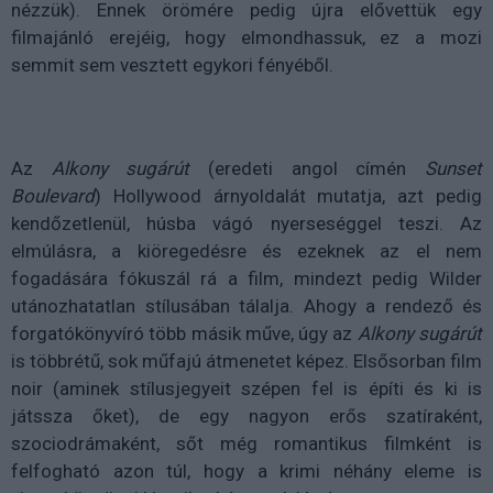
nézzük). Ennek örömére pedig újra elővettük egy
filmajánló erejéig, hogy elmondhassuk, ez a mozi
semmit sem vesztett egykori fényéből.
Az
Alkony sugárút
(eredeti angol címén
Sunset
Boulevard
) Hollywood árnyoldalát mutatja, azt pedig
kendőzetlenül, húsba vágó nyerseséggel teszi. Az
elmúlásra, a kiöregedésre és ezeknek az el nem
fogadására fókuszál rá a film, mindezt pedig Wilder
utánozhatatlan stílusában tálalja. Ahogy a rendező és
forgatókönyvíró több másik műve, úgy az
Alkony sugárút
is többrétű, sok műfajú átmenetet képez. Elsősorban film
noir (aminek stílusjegyeit szépen fel is építi és ki is
játssza őket), de egy nagyon erős szatíraként,
szociodrámaként, sőt még romantikus filmként is
felfogható azon túl, hogy a krimi néhány eleme is