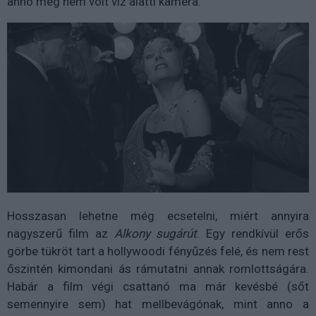
anno még nem volt víz alatti kamera.
Hosszasan lehetne még ecsetelni, miért annyira
nagyszerű film az
Alkony sugárút
. Egy rendkívül erős
görbe tükröt tart a hollywoodi fényűzés felé, és nem rest
őszintén kimondani ás rámutatni annak romlottságára.
Habár a film végi csattanó ma már kevésbé (sőt
semennyire sem) hat mellbevágónak, mint anno a