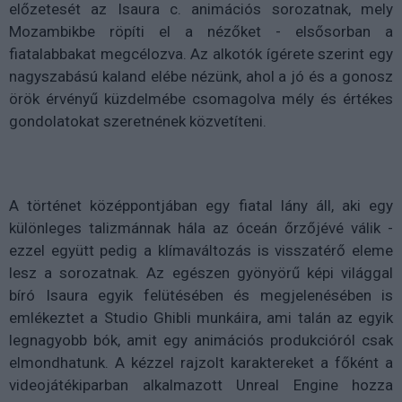
előzetesét az Isaura c. animációs sorozatnak, mely
Mozambikbe röpíti el a nézőket - elsősorban a
fiatalabbakat megcélozva. Az alkotók ígérete szerint egy
nagyszabású kaland elébe nézünk, ahol a jó és a gonosz
örök érvényű küzdelmébe csomagolva mély és értékes
gondolatokat szeretnének közvetíteni.
A történet középpontjában egy fiatal lány áll, aki egy
különleges talizmánnak hála az óceán őrzőjévé válik -
ezzel együtt pedig a klímaváltozás is visszatérő eleme
lesz a sorozatnak. Az egészen gyönyörű képi világgal
bíró Isaura egyik felütésében és megjelenésében is
emlékeztet a Studio Ghibli munkáira, ami talán az egyik
legnagyobb bók, amit egy animációs produkcióról csak
elmondhatunk. A kézzel rajzolt karaktereket a főként a
videojátékiparban alkalmazott Unreal Engine hozza