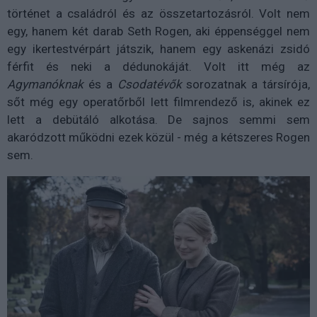
történet a családról és az összetartozásról. Volt nem
egy, hanem két darab Seth Rogen, aki éppenséggel nem
egy ikertestvérpárt játszik, hanem egy askenázi zsidó
férfit és neki a dédunokáját. Volt itt még az
Agymanóknak
és a
Csodatévők
sorozatnak a társírója,
sőt még egy operatőrből lett filmrendező is, akinek ez
lett a debütáló alkotása. De sajnos semmi sem
akaródzott működni ezek közül - még a kétszeres Rogen
sem.