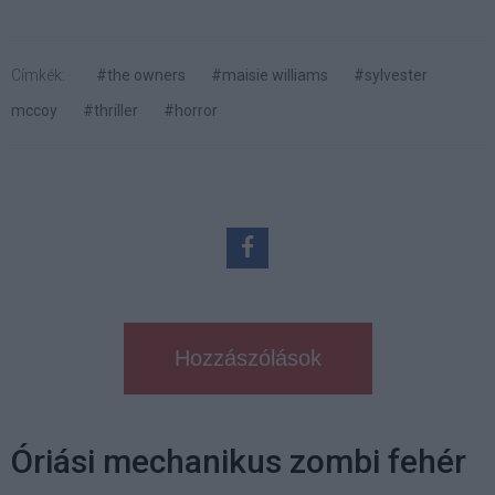
Címkék:
#the owners
#maisie williams
#sylvester
mccoy
#thriller
#horror
Hozzászólások
Óriási mechanikus zombi fehér