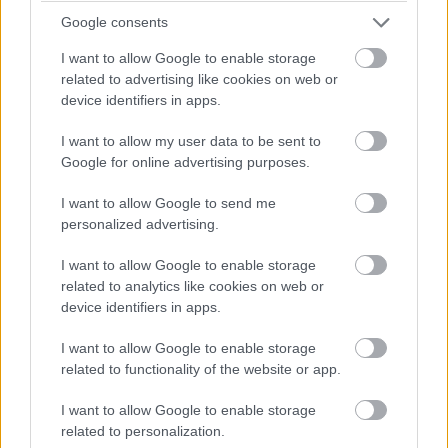
Google consents
I want to allow Google to enable storage
related to advertising like cookies on web or
device identifiers in apps.
I want to allow my user data to be sent to
Google for online advertising purposes.
A film egy akkor még újszerű, de mára már megszokott
I want to allow Google to send me
elbeszélésmódot alkalmaz, nevezetesen a retrospektív
personalized advertising.
stílust - ezt egyébként maga Wilder tette népszerűvé az
1944-es mozijával, a Kettős kárigénnyel. A cselekmény
I want to allow Google to enable storage
elején egy medencében úszó hullát látunk (ahogyan ezt a
related to analytics like cookies on web or
jelenetet felvették, már alátámasztja a filmtörténeti
device identifiers in apps.
szerepet...), Joe pedig elkezdi narrálni az egész
I want to allow Google to enable storage
történetet. Ez hatalmas rizikót vonhatott volna maga
related to functionality of the website or app.
után, hiszen mindez a
show, don't talk
(vagyis a
mutasd,
ne magyarázd
) forgatókönyvírói szokásnak teljesen az
I want to allow Google to enable storage
ellentéte. Szerencsére Wilderék nem estek át a ló túlsó
related to personalization.