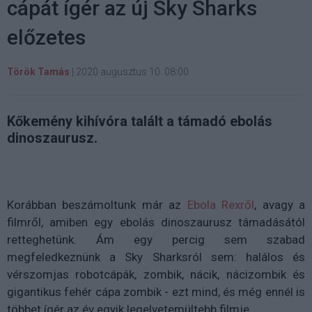
cápát ígér az új Sky Sharks
előzetes
Török Tamás
|
2020 augusztus 10. 08:00
Kőkemény kihívóra talált a támadó ebolás
dinoszaurusz.
Korábban beszámoltunk már az
Ebola Rexről
, avagy a
filmről, amiben egy ebolás dinoszaurusz támadásától
retteghetünk. Ám egy percig sem szabad
megfeledkeznünk a Sky Sharksról sem: halálos és
vérszomjas robotcápák, zombik, nácik, nácizombik és
gigantikus fehér cápa zombik - ezt mind, és még ennél is
többet ígér az év egyik legelvetemültebb filmje.