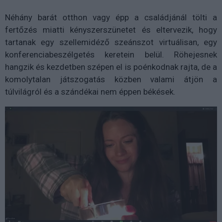
Néhány barát otthon vagy épp a családjánál tölti a
fertőzés miatti kényszerszünetet és eltervezik, hogy
tartanak egy szellemidéző szeánszot virtuálisan, egy
konferenciabeszélgetés keretein belül. Röhejesnek
hangzik és kezdetben szépen el is poénkodnak rajta, de a
komolytalan játszogatás közben valami átjön a
túlvilágról és a szándékai nem éppen békések.