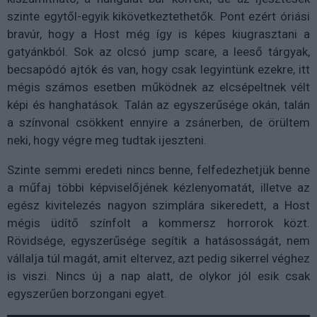
szinte egytől-egyik kikövetkeztethetők. Pont ezért óriási
bravúr, hogy a Host még így is képes kiugrasztani a
gatyánkból. Sok az olcsó jump scare, a leeső tárgyak,
becsapódó ajtók és van, hogy csak legyintünk ezekre, itt
mégis számos esetben működnek az elcsépeltnek vélt
képi és hanghatások. Talán az egyszerűsége okán, talán
a színvonal csökkent ennyire a zsánerben, de örültem
neki, hogy végre meg tudtak ijeszteni.
Szinte semmi eredeti nincs benne, felfedezhetjük benne
a műfaj többi képviselőjének kézlenyomatát, illetve az
egész kivitelezés nagyon szimplára sikeredett, a Host
mégis üdítő színfolt a kommersz horrorok közt.
Rövidsége, egyszerűsége segítik a hatásosságát, nem
vállalja túl magát, amit eltervez, azt pedig sikerrel véghez
is viszi. Nincs új a nap alatt, de olykor jól esik csak
egyszerűen borzongani egyet.