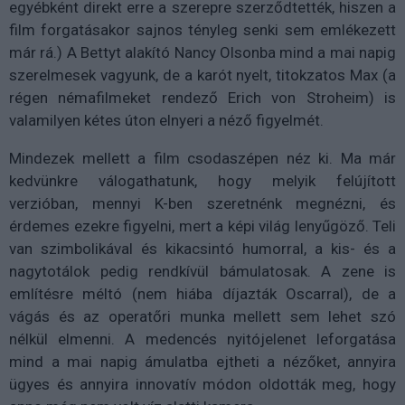
egyébként direkt erre a szerepre szerződtették, hiszen a
film forgatásakor sajnos tényleg senki sem emlékezett
már rá.) A Bettyt alakító Nancy Olsonba mind a mai napig
szerelmesek vagyunk, de a karót nyelt, titokzatos Max (a
régen némafilmeket rendező Erich von Stroheim) is
valamilyen kétes úton elnyeri a néző figyelmét.
Mindezek mellett a film csodaszépen néz ki. Ma már
kedvünkre válogathatunk, hogy melyik felújított
verzióban, mennyi K-ben szeretnénk megnézni, és
érdemes ezekre figyelni, mert a képi világ lenyűgöző. Teli
van szimbolikával és kikacsintó humorral, a kis- és a
nagytotálok pedig rendkívül bámulatosak. A zene is
említésre méltó (nem hiába díjazták Oscarral), de a
vágás és az operatőri munka mellett sem lehet szó
nélkül elmenni. A medencés nyitójelenet leforgatása
mind a mai napig ámulatba ejtheti a nézőket, annyira
ügyes és annyira innovatív módon oldották meg, hogy