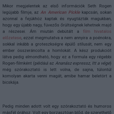
Mikor megjelentek az első információk Seth Rogen
legújabb filmje, az
An American Pickle
kapcsán, sokan
azonnal a fejükhöz kaptak és nyugtázták magukban,
hogy egy újabb nagy, füvezős őrültségnek lehetnek majd
a részesei. Ám miután debütált a
film hivatalos
előzetese
, ezzel megmutatva a nem annyira a poénokra,
sokkal inkább a groteszkségre épülő stílusát, nem egy
ember összeráncolta a homlokát. A kész produkciót
látva pedig elmondható, hogy ez a formula egy régebbi
Rogen-filmként (például az
Ananász expressz
,
Itt a vége
)
még szórakoztató is lett volna, de sajna, túlontúl
komolyan akarta venni magát, amibe hamar beletört a
bicskája.
Pedig minden adott volt egy szórakoztató és humoros
másfél órához. Volt egy borzasztóan blőd, de szerethető