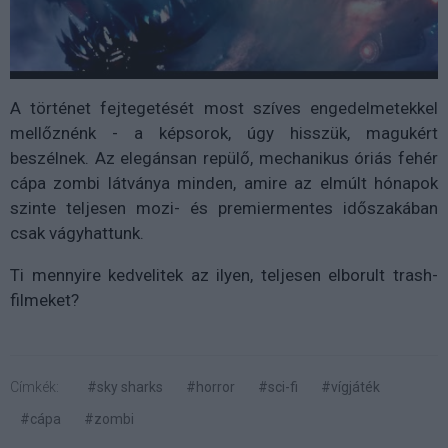
A történet fejtegetését most szíves engedelmetekkel
mellőznénk - a képsorok, úgy hisszük, magukért
beszélnek. Az elegánsan repülő, mechanikus óriás fehér
cápa zombi látványa minden, amire az elmúlt hónapok
szinte teljesen mozi- és premiermentes időszakában
csak vágyhattunk.
Ti mennyire kedvelitek az ilyen, teljesen elborult trash-
filmeket?
Címkék:
#sky sharks
#horror
#sci-fi
#vígjáték
#cápa
#zombi