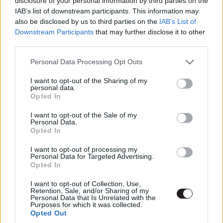
disclosure of your personal information by third parties on the
betévedt egy elsőre elhagyatottnak tűnő luxus villába a
IAB’s list of downstream participants. This information may
Sunset Boulevardon. Kiderül, hogy itt Norma Desmond
also be disclosed by us to third parties on the
IAB’s List of
lakik, egy egykoron népszerű és nagyra tartott némafilm-
Downstream Participants
that may further disclose it to other
színésznő, de ahogy lenni szokott, a hangosfilm
third parties.
megjelenésével kihunyt az ő csillaga is. Norma a
Please note that this website/app uses one or more Google
Personal Data Processing Opt Outs
visszatérést fontolgatja, Joe jelenléte pedig kapóra jön
services and may gather and store information including but
neki: üzletet ajánl a férfinak; bármennyit fizet, csak
not limited to your visit or usage behaviour. You may click to
I want to opt-out of the Sharing of my
personal data.
szedje rendbe az általa írt forgatókönyvet. Joe pedig
grant or deny consent to Google and its third-party tags to
Opted In
use your data for below specified purposes in below Google
kilátástalan helyzetét tekintve belemegy ebbe az
consent section.
I want to opt-out of the Sale of my
egészbe, de arra már későn jön rá, hogy Norma beleőrült
Personal Data.
a kiégésbe és beszámíthatatlanná vált...
Opted In
I want to opt-out of processing my
Personal Data for Targeted Advertising.
Opted In
I want to opt-out of Collection, Use,
Retention, Sale, and/or Sharing of my
Personal Data that Is Unrelated with the
Purposes for which it was collected.
Opted Out