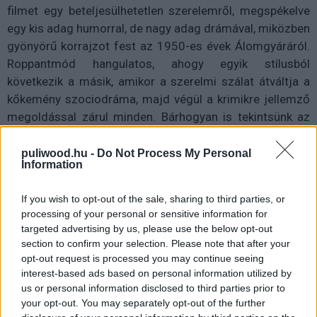
filmet egy beteljesülhetetlen szerelemről, megspékelve
egy kis adag humorral, de nagy adag drámával, miközben
gyönyörű korrajzot fest az 1950-es évek Álomgyáráról.
Roppantmód hangulatos, ahogy egyik stílusból
következik a másik, amikor a szerelmi szálat átváltja a
kőkemény szociodráma, majd végül a krimikre jellemző
megoldással zárul minden. Bárhogyan is tekintsünk az
Alkony sugárútra, ne Billy Wilder megítélést tartsuk szem
előtt, aki (mint Alfred Hitchcock is) mindössze annyit
puliwood.hu -
Do Not Process My Personal
Information
mondott erre, hogy "
ez csak egy film
"...
De miről is van szó, mi ágyazik meg ennek a sok
If you wish to opt-out of the sale, sharing to third parties, or
processing of your personal or sensitive information for
műfajnak? A történet, amit azóta milliónyian dolgoztak
targeted advertising by us, please use the below opt-out
át, használtak fel és utaltak rá, egy nagy álmokkal élő
section to confirm your selection. Please note that after your
hollywoodi forgatókönyvírót, Joe Gillist tesz meg
opt-out request is processed you may continue seeing
központi figurának. Semmi pénze, semmi munkája,
interest-based ads based on personal information utilized by
könyveit az összes producer visszadobja, ügynöke nem
us or personal information disclosed to third parties prior to
your opt-out. You may separately opt-out of the further
törődik vele. Egyik nap miközben menekül a behajtók elől,