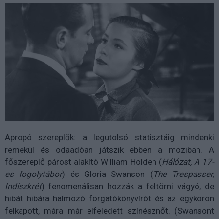
Apropó szereplők: a legutolsó statisztáig mindenki
remekül és odaadóan játszik ebben a moziban. A
főszereplő párost alakító William Holden (
Hálózat, A 17-
es fogolytábor
) és Gloria Swanson (
The Trespasser,
Indiszkrét
) fenomenálisan hozzák a feltörni vágyó, de
hibát hibára halmozó forgatókönyvírót és az egykoron
felkapott, mára már elfeledett színésznőt. (Swansont