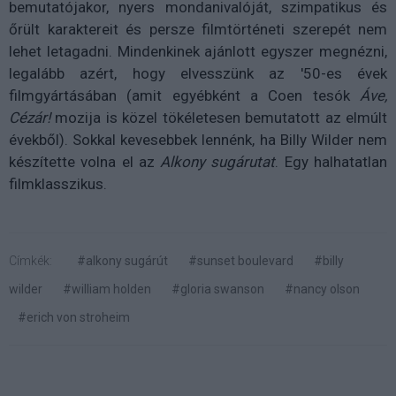
bemutatójakor, nyers mondanivalóját, szimpatikus és
őrült karaktereit és persze filmtörténeti szerepét nem
lehet letagadni. Mindenkinek ajánlott egyszer megnézni,
legalább azért, hogy elvesszünk az '50-es évek
filmgyártásában (amit egyébként a Coen tesók
Áve,
Cézár!
mozija is közel tökéletesen bemutatott az elmúlt
évekből). Sokkal kevesebbek lennénk, ha Billy Wilder nem
készítette volna el az
Alkony sugárutat
. Egy halhatatlan
filmklasszikus.
Címkék:
#alkony sugárút
#sunset boulevard
#billy
wilder
#william holden
#gloria swanson
#nancy olson
#erich von stroheim