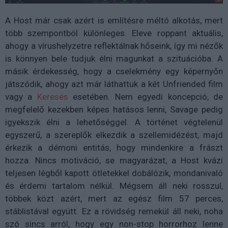
A Host már csak azért is említésre méltó alkotás, mert
több szempontból különleges. Eleve roppant aktuális,
ahogy a vírushelyzetre reflektálnak hőseink, így mi nézők
is könnyen bele tudjuk élni magunkat a szituációba. A
másik érdekesség, hogy a cselekmény egy képernyőn
játszódik, ahogy azt már láthattuk a két Unfriended film
vagy a
Keresés
esetében. Nem egyedi koncepció, de
megfelelő kezekben képes hatásos lenni, Savage pedig
igyekszik élni a lehetőséggel. A történet végtelenül
egyszerű, a szereplők elkezdik a szellemidézést, majd
érkezik a démoni entitás, hogy mindenkire a frászt
hozza. Nincs motiváció, se magyarázat, a Host kvázi
teljesen légből kapott ötletekkel dobálózik, mondanivaló
és érdemi tartalom nélkül. Mégsem áll neki rosszul,
többek közt azért, mert az egész film 57 perces,
stáblistával együtt. Ez a rövidség remekül áll neki, noha
szó sincs arról, hogy egy non-stop horrorhoz lenne