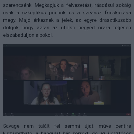
szerencsénk. Megkapjuk a felvezetést, ráadásul sokáig
csak a szkeptikus poénok és a szeánsz fricskázása
megy. Majd érkeznek a jelek, az egyre drasztikusabb
dolgok, hogy aztán az utolsó negyed órára teljesen
elszabaduljon a pokol.
Savage nem talált fel semmi újat, műve centire
kiszámítható, a hangulat bár korrekt, de az ijesztések