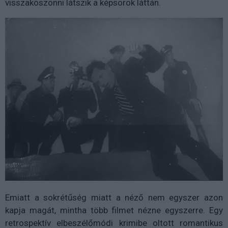
visszaköszönni látszik a képsorok láttán.
Emiatt a sokrétűség miatt a néző nem egyszer azon
kapja magát, mintha több filmet nézne egyszerre. Egy
retrospektív elbeszélőmódi krimibe oltott romantikus