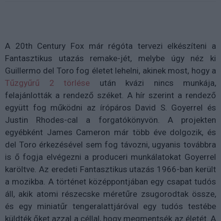
A 20th Century Fox már régóta tervezi elkészíteni a
Fantasztikus utazás remake-jét, melybe úgy néz ki
Guillermo del Toro fog életet lehelni, akinek most, hogy a
Tűzgyűrű 2 törlése
után kvázi nincs munkája,
felajánlották a rendező széket. A hír szerint a rendező
együtt fog működni az írópáros David S. Goyerrel és
Justin Rhodes-cal a forgatókönyvön. A projekten
egyébként James Cameron már több éve dolgozik, és
del Toro érkezésével sem fog távozni, ugyanis továbbra
is ő fogja elvégezni a produceri munkálatokat Goyerrel
karöltve. Az eredeti Fantasztikus utazás 1966-ban került
a mozikba. A történet középpontjában egy csapat tudós
áll, akik atomi részecske méretűre zsugorodtak össze,
és egy miniatűr tengeralattjáróval egy tudós testébe
küldték őket azzal a céllal, hogy megmentsék az életét. A