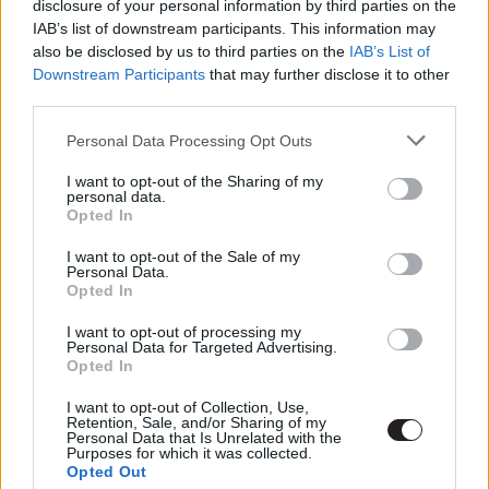
disclosure of your personal information by third parties on the
IAB’s list of downstream participants. This information may
also be disclosed by us to third parties on the
IAB’s List of
Fuller House
Downstream Participants
that may further disclose it to other
third parties.
Az 1987-ben indult Fuller House (Magyar címén Bír-lak…)
Please note that this website/app uses one or more Google
Personal Data Processing Opt Outs
az Olsen-ikreket kivéve most visszatér, hogy ismét
services and may gather and store information including but
nyomon kövesse D.J. Tanner-Fuller életét San Francisco-
not limited to your visit or usage behaviour. You may click to
I want to opt-out of the Sharing of my
personal data.
ban. Premier február 26-án.
grant or deny consent to Google and its third-party tags to
Opted In
use your data for below specified purposes in below Google
https://www.youtube.com/watch?v=uhInIOKwGXU
consent section.
I want to opt-out of the Sale of my
Personal Data.
The Frontier
A Trónok harca, és a közelgő
Aquaman film
Opted In
sztárja, Jason Momoa lesz a főszereplője ennek a 18.
I want to opt-out of processing my
század második felében játszódó sorozatnak. Az észak-
Personal Data for Targeted Advertising.
amerikai ipart, azon belül is a prémkereskedelmet
Opted In
követhetjük majd figyelemmel, mely a Netflix ígérete
I want to opt-out of Collection, Use,
szerint tele lesz akcióval.
Retention, Sale, and/or Sharing of my
Personal Data that Is Unrelated with the
Purposes for which it was collected.
Marsielle
Ez lesz a Netflix első francia produkciója. A
Opted Out