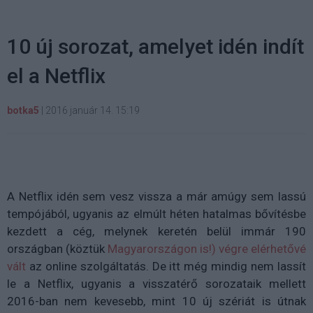
10 új sorozat, amelyet idén indít
el a Netflix
botka5
|
2016 január 14. 15:19
A Netflix idén sem vesz vissza a már amúgy sem lassú
tempójából, ugyanis az elmúlt héten hatalmas bővítésbe
kezdett a cég, melynek keretén belül immár 190
országban (köztük
Magyarországon is!) végre elérhetővé
vált
az online szolgáltatás. De itt még mindig nem lassít
le a Netflix, ugyanis a visszatérő sorozataik mellett
2016-ban nem kevesebb, mint 10 új szériát is útnak