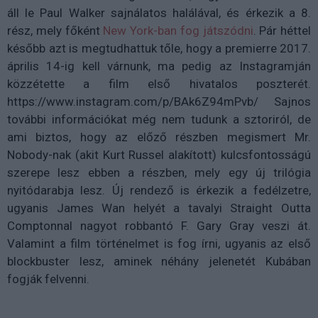
áll le Paul Walker sajnálatos halálával, és érkezik a 8.
rész, mely főként
New York-ban fog játszódni
. Pár héttel
később azt is megtudhattuk tőle, hogy a premierre 2017.
április 14-ig kell várnunk, ma pedig az Instagramján
közzétette a film első hivatalos poszterét.
https://www.instagram.com/p/BAk6Z94mPvb/ Sajnos
további információkat még nem tudunk a sztoriról, de
ami biztos, hogy az előző részben megismert Mr.
Nobody-nak (akit Kurt Russel alakított) kulcsfontosságú
szerepe lesz ebben a részben, mely egy új trilógia
nyitódarabja lesz. Új rendező is érkezik a fedélzetre,
ugyanis James Wan helyét a tavalyi Straight Outta
Comptonnal nagyot robbantó F. Gary Gray veszi át.
Valamint a film történelmet is fog írni, ugyanis az első
blockbuster lesz, aminek néhány jelenetét Kubában
fogják felvenni.