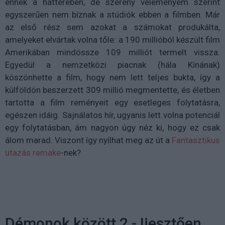
ennek a hátterében, de szerény véleményem szerint
egyszerűen nem bíznak a stúdiók ebben a filmben. Már
az első rész sem azokat a számokat produkálta,
amelyeket elvártak volna tőle: a 190 millióból készült film
Amerikában mindössze 109 milliót termelt vissza.
Egyedül a nemzetközi piacnak (hála Kínának)
köszönhette a film, hogy nem lett teljes bukta, így a
külföldön beszerzett 309 millió megmentette, és életben
tartotta a film reményeit egy esetleges folytatásra,
egészen idáig. Sajnálatos hír, ugyanis lett volna potenciál
egy folytatásban, ám nagyon úgy néz ki, hogy ez csak
álom marad. Viszont így nyílhat meg az út a
Fantasztikus
utazás remake
-nek?
Démonok között 2 - Ijesztően