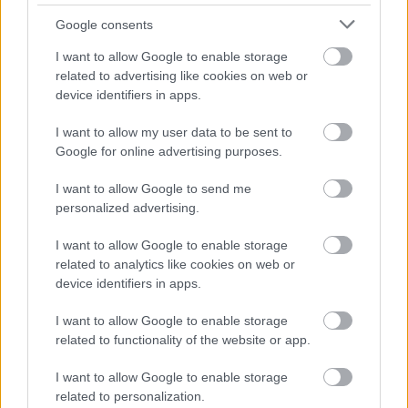
történet a város polgármesteréről szól, aki már 25 éve
Google consents
tölti be ezt a tisztséget, ám most egy új, fiatal ellenféllel
találja magát szemben. A főszerepben Gerard
I want to allow Google to enable storage
Depardieu.
related to advertising like cookies on web or
device identifiers in apps.
Stranger Things
I want to allow my user data to be sent to
A főszerepben Winona Ryder, aki egy anyát alakít majd,
Google for online advertising purposes.
akinek eltűnik a 12 éves fia. A sorozat tartalmazni fog
I want to allow Google to send me
szigorúan titkos kísérleteket, rémisztő természetfeletti
personalized advertising.
erőket és egy nagyon furcsa kislányt is.
I want to allow Google to enable storage
Marvel’s Luke Cage
related to analytics like cookies on web or
device identifiers in apps.
Minden bizonnyal ez a legvártabb a felsoroltak közül.
Ami nem csoda, hiszen a
Daredevil
és a
Jessica Jones
I want to allow Google to enable storage
sikere után mindenki kiváncsian várja, mit tudnak kihozni
related to functionality of the website or app.
egy újabb szupererős karakterből, nem beszélve arról,
I want to allow Google to enable storage
hogy így egy lépéssel (és hőssel) ismét közelebb
related to personalization.