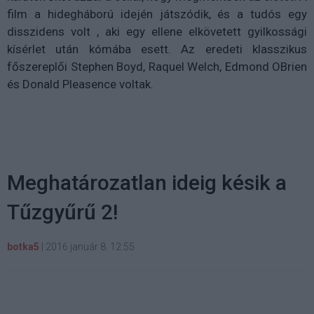
film a hidegháború idején játszódik, és a tudós egy
disszidens volt , aki egy ellene elkövetett gyilkossági
kísérlet után kómába esett. Az eredeti klasszikus
főszereplői Stephen Boyd, Raquel Welch, Edmond OBrien
és Donald Pleasence voltak.
Meghatározatlan ideig késik a
Tűzgyűrű 2!
botka5
|
2016 január 8. 12:55