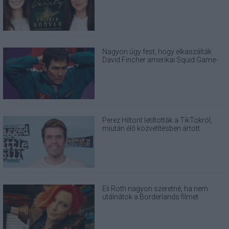
Nagyon úgy fest, hogy elkaszálták
David Fincher amerikai Squid Game-
sorozatát
Perez Hiltont letiltották a TikTokról,
miután élő közvetítésben ártott
magának
Eli Roth nagyon szeretné, ha nem
utálnátok a Borderlands filmet