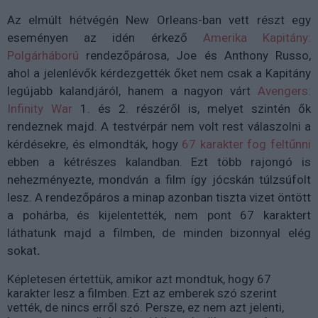
Az elmúlt hétvégén New Orleans-ban vett részt egy
eseményen az idén érkező
Amerika Kapitány:
Polgárháború
rendezőpárosa, Joe és Anthony Russo,
ahol a jelenlévők kérdezgették őket nem csak a Kapitány
legújabb kalandjáról, hanem a nagyon várt
Avengers:
Infinity War
1. és 2. részéről is, melyet szintén ők
rendeznek majd. A testvérpár nem volt rest válaszolni a
kérdésekre, és elmondták, hogy
67 karakter fog feltűnni
ebben a kétrészes kalandban. Ezt több rajongó is
nehezményezte, mondván a film így jócskán túlzsúfolt
lesz. A rendezőpáros a minap azonban tiszta vizet öntött
a pohárba, és kijelentették, nem pont 67 karaktert
láthatunk majd a filmben, de minden bizonnyal elég
sokat
.
Képletesen értettük, amikor azt mondtuk, hogy 67
karakter lesz a filmben. Ezt az emberek szó szerint
vették, de nincs erről szó. Persze, ez nem azt jelenti,