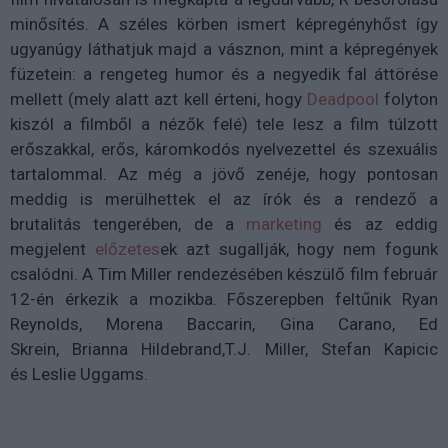
minősítés. A széles körben ismert képregényhőst így
ugyanúgy láthatjuk majd a vásznon, mint a képregények
füzetein: a rengeteg humor és a negyedik fal áttörése
mellett (mely alatt azt kell érteni, hogy
Deadpool
folyton
kiszól a filmből a nézők felé) tele lesz a film túlzott
erőszakkal, erős, káromkodós nyelvezettel és szexuális
tartalommal. Az még a jövő zenéje, hogy pontosan
meddig is merülhettek el az írók és a rendező a
brutalitás tengerében, de a
marketing
és az eddig
megjelent
előzetes
ek azt sugallják, hogy nem fogunk
csalódni. A Tim Miller rendezésében készülő film február
12-én érkezik a mozikba. Főszerepben feltűnik Ryan
Reynolds, Morena Baccarin, Gina Carano, Ed
Skrein, Brianna Hildebrand,T.J. Miller, Stefan Kapicic
és Leslie Uggams.