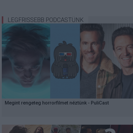
LEGFRISSEBB PODCASTÜNK
Megint rengeteg horrorfilmet néztünk - PuliCast