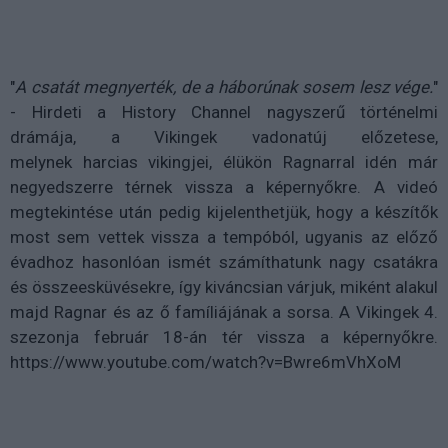
"
A csatát megnyerték, de a háborúnak sosem lesz vége.
"
- Hirdeti a History Channel nagyszerű történelmi
drámája, a Vikingek vadonatúj előzetese,
melynek harcias vikingjei, élükön Ragnarral idén már
negyedszerre térnek vissza a képernyőkre. A videó
megtekintése után pedig kijelenthetjük, hogy a készítők
most sem vettek vissza a tempóból, ugyanis az előző
évadhoz hasonlóan ismét számíthatunk nagy csatákra
és összeesküvésekre, így kiváncsian várjuk, miként alakul
majd Ragnar és az ő famíliájának a sorsa. A Vikingek 4.
szezonja február 18-án tér vissza a képernyőkre.
https://www.youtube.com/watch?v=Bwre6mVhXoM