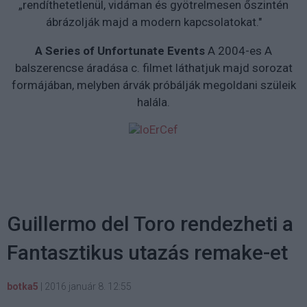
„rendíthetetlenül, vidáman és gyötrelmesen őszintén
ábrázolják majd a modern kapcsolatokat."
A Series of Unfortunate Events
A 2004-es A
balszerencse áradása c. filmet láthatjuk majd sorozat
formájában, melyben árvák próbálják megoldani szüleik
halála.
Guillermo del Toro rendezheti a
Fantasztikus utazás remake-et
botka5
|
2016 január 8. 12:55