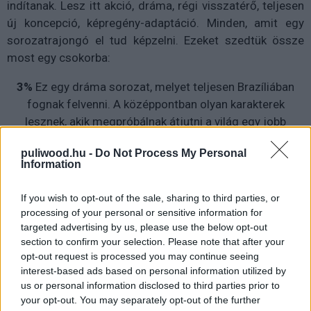
indítanak. Lesz itt akció, dráma, régi visszatérő, teljesen
új koncepció, képregény-adaptáció. Minden, amit egy
sorozatrajongó el tud képzelni. Ezeket szedtük össze
most egy csokorba:
3%
Ez egy dráma sorozat, melyet teljesen Brazíliában
fognak felvenni. A középpontban olyan karakterek
lesznek, akik megpróbálnak átjutni a világ egy jobb
felébe, de csak a 3%-uknak sikerül (Hogy ez pontosan
puliwood.hu -
Do Not Process My Personal
mit fog takarni, fogalmunk sincs). Főszerepben Joao
Information
Miguel és Bianca Comparato.
If you wish to opt-out of the sale, sharing to third parties, or
The Crown
processing of your personal or sensitive information for
targeted advertising by us, please use the below opt-out
A sorozat középpontjában II. Erzsébet királynő fog állni,
section to confirm your selection. Please note that after your
és az ő uralkodását ismerhetjük meg közelebbről. Claire
opt-out request is processed you may continue seeing
Foy alakítja majd királynőt, míg John Lithgow lesz
interest-based ads based on personal information utilized by
Winston Churchill. 10 epizód érkezik majd valamikor
us or personal information disclosed to third parties prior to
your opt-out. You may separately opt-out of the further
2016 folyamán.