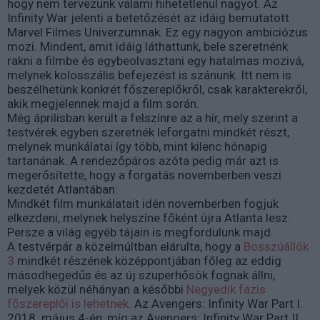
hogy nem tervezünk valami hihetetlenül nagyot. Az
Infinity War jelenti a betetőzését az idáig bemutatott
Marvel Filmes Univerzumnak. Ez egy nagyon ambiciózus
mozi. Mindent, amit idáig láthattunk, bele szeretnénk
rakni a filmbe és egybeolvasztani egy hatalmas mozivá,
melynek kolosszális befejezést is szánunk. Itt nem is
beszélhetünk konkrét főszereplőkről, csak karakterekről,
akik megjelennek majd a film során.
Még áprilisban került a felszínre az a hír, mely szerint a
testvérek egyben szeretnék leforgatni mindkét részt,
melynek munkálatai így több, mint kilenc hónapig
tartanának. A rendezőpáros azóta pedig már azt is
megerősítette, hogy a forgatás novemberben veszi
kezdetét Atlantában:
Mindkét film munkálatait idén novemberben fogjuk
elkezdeni, melynek helyszíne főként újra Atlanta lesz.
Persze a világ egyéb tájain is megfordulunk majd.
A testvérpár a közelmúltban elárulta, hogy a
Bosszúállók
3
mindkét részének középpontjában főleg az eddig
másodhegedűs és az új szuperhősök fognak állni,
melyek közül néhányan a későbbi
Negyedik fázis
főszereplői is lehetnek.
Az Avengers: Infinity War Part I.
2018. május 4-én, míg az Avengers: Infinity War Part II.