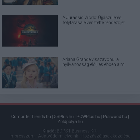
A Jurassic World: Újjászületés
folytatása elvesztette rendezőjét
Ariana Grande visszavonul a
nyilvánosság elől, és ebben a mi
felelősségünk is benne van
ComputerTrends.hu
|
GSPlus.hu
|
PCWPlus.hu
|
Puliwood.hu
|
Zoldpalya.hu
Kiadó:
BDPST Business Kft.
Impresszum
-
Adatvédelmi elveink
-
Hozzászólások kezelése