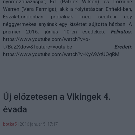
nyomozóházaspár, Ed (Patrick Wilson) és Lorraine
Warren (Vera Farmiga), akik a folytatásban Enfield-ben,
Észak-Londonban próbálnak meg segíteni egy
néggyermekes anyának egy kísértet sújtotta házban.
A
premier 2016. június 10-én esedékes.
Feliratos:
https://www.youtube.com/watch?v=o-
t7BuZXdow&feature=youtu.be
Eredeti:
https://www.youtube.com/watch?v=KyA9AtUOqRM
Új előzetesen a Vikingek 4.
évada
botka5
|
2016 január 5. 17:17