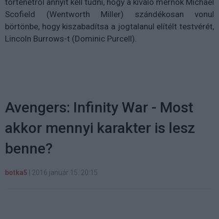
történetről annyit kell tudni, hogy a kiváló mérnök Michael
Scofield (Wentworth Miller) szándékosan vonul
börtönbe, hogy kiszabadítsa a jogtalanul elítélt testvérét,
Lincoln Burrows-t (Dominic Purcell).
Avengers: Infinity War - Most
akkor mennyi karakter is lesz
benne?
botka5
|
2016 január 15. 20:15