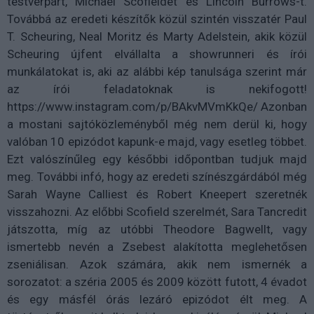
testvérpárt, Michael Scofieldet és Lincoln Burrows-t.
Továbbá az eredeti készítők közül szintén visszatér Paul
T. Scheuring, Neal Moritz és Marty Adelstein, akik közül
Scheuring újfent elvállalta a showrunneri és írói
munkálatokat is, aki az alábbi kép tanulsága szerint már
az írói feladatoknak is nekifogott!
https://www.instagram.com/p/BAkvMVmKkQe/ Azonban
a mostani sajtóközleményből még nem derül ki, hogy
valóban 10 epizódot kapunk-e majd, vagy esetleg többet.
Ezt valószínűleg egy későbbi időpontban tudjuk majd
meg. További infó, hogy az eredeti színészgárdából még
Sarah Wayne Calliest és Robert Kneepert szeretnék
visszahozni. Az előbbi Scofield szerelmét, Sara Tancredit
játszotta, míg az utóbbi Theodore Bagwellt, vagy
ismertebb nevén a Zsebest alakította meglehetősen
zseniálisan. Azok számára, akik nem ismernék a
sorozatot: a széria 2005 és 2009 között futott, 4 évadot
és egy másfél órás lezáró epizódot élt meg. A