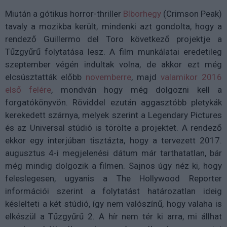
Miután a gótikus horror-thriller
Bíborhegy
(Crimson Peak)
tavaly a mozikba került, mindenki azt gondolta, hogy a
rendező Guillermo del Toro következő projektje a
Tűzgyűrű folytatása lesz. A film munkálatai eredetileg
szeptember végén indultak volna, de akkor ezt még
elcsúsztatták előbb
novemberre
, majd
valamikor 2016
első felére
, mondván hogy még dolgozni kell a
forgatókönyvön. Röviddel ezután aggasztóbb pletykák
kerekedett szárnya, melyek szerint a Legendary Pictures
és az Universal stúdió is törölte a projektet. A rendező
ekkor egy interjúban tisztázta, hogy a tervezett 2017.
augusztus 4-i megjelenési dátum már tarthatatlan, bár
még mindig dolgozik a filmen. Sajnos úgy néz ki, hogy
feleslegesen, ugyanis a The Hollywood Reporter
információi szerint a folytatást határozatlan ideig
késlelteti a két stúdió, így nem valószínű, hogy valaha is
elkészül a Tűzgyűrű 2. A hír nem tér ki arra, mi állhat