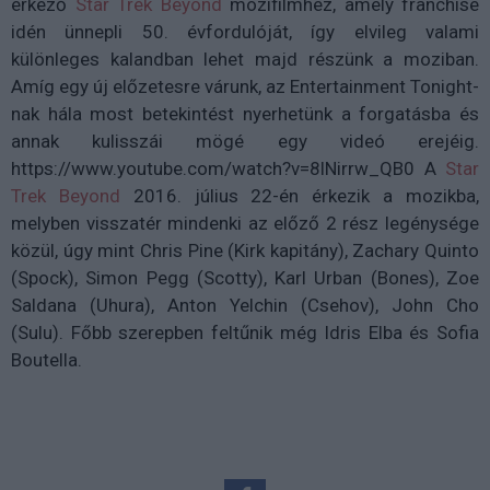
érkező
Star Trek Beyond
mozifilmhez, amely franchise
idén ünnepli 50. évfordulóját, így elvileg valami
különleges kalandban lehet majd részünk a moziban.
Amíg egy új előzetesre várunk, az Entertainment Tonight-
nak hála most betekintést nyerhetünk a forgatásba és
annak kulisszái mögé egy videó erejéig.
https://www.youtube.com/watch?v=8lNirrw_QB0 A
Star
Trek Beyond
2016. július 22-én érkezik a mozikba,
melyben visszatér mindenki az előző 2 rész legénysége
közül, úgy mint Chris Pine (Kirk kapitány), Zachary Quinto
(Spock), Simon Pegg (Scotty), Karl Urban (Bones), Zoe
Saldana (Uhura), Anton Yelchin (Csehov), John Cho
(Sulu). Főbb szerepben feltűnik még Idris Elba és Sofia
Boutella.