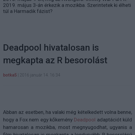
2019. május 3-án érkezik a mozikba. Szerintetek ki élheti
túl a Harmadik fázist?
Deadpool hivatalosan is
megkapta az R besorolást
botka5
|
2016 január 14. 16:34
Abban az esetben, ha valaki még kételkedett volna benne,
hogy a Fox nem egy kőkemény
Deadpool
adaptációt küld
hamarosan a mozikba, most megnyugodhat, ugyanis a
film hivatalosan is megkapta a legdurvább, R besorolású