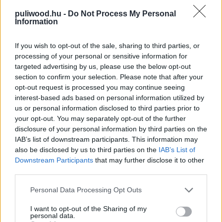
- Március 17: Sanctum 3D
puliwood.hu -
Do Not Process My Personal
- Március 17: The Lincoln Lawyer
Information
- Március 24: The Eagle
- Március 31: Limitless
If you wish to opt-out of the sale, sharing to third parties, or
processing of your personal or sensitive information for
Januári megjelenéseink
itt
érhetőek el, márciusi listánk
targeted advertising by us, please use the below opt-out
pedig
itt
.
section to confirm your selection. Please note that after your
opt-out request is processed you may continue seeing
interest-based ads based on personal information utilized by
us or personal information disclosed to third parties prior to
your opt-out. You may separately opt-out of the further
disclosure of your personal information by third parties on the
IAB’s list of downstream participants. This information may
Stan Lee csillagot kapott a
also be disclosed by us to third parties on the
IAB’s List of
Downstream Participants
that may further disclose it to other
Hírességek Sétányán
third parties.
Please note that this website/app uses one or more Google
Personal Data Processing Opt Outs
Szada
|
2011 január 5. 12:10
services and may gather and store information including but
not limited to your visit or usage behaviour. You may click to
I want to opt-out of the Sharing of my
personal data.
grant or deny consent to Google and its third-party tags to