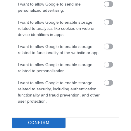
I want to allow Google to send me
personalized advertising.
I want to allow Google to enable storage
Meeting Evil - Samuel L.
related to analytics like cookies on web or
device identifiers in apps.
Jackson újra thrillerben
I want to allow Google to enable storage
related to functionality of the website or app.
Szada
|
2011 január 4. 12:13
I want to allow Google to enable storage
related to personalization.
A cím nagyon beszédes, valóban Meeting Evil-
ek hívják a szóban forgó filmet, valóban
I want to allow Google to enable storage
Samuel L. Jackson az egyik főszereplő, és
related to security, including authentication
functionality and fraud prevention, and other
komolyan thrillerként gondolunk rá. Még
user protection.
valami? Akad!
CONFIRM