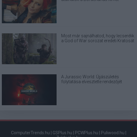
Most már sajnálhatod, hogy lecserélik
a God of War sorozat eredeti Kratosát
A Jurassic World: Újjászületés
folytatása elvesztette rendezőjét
ComputerTrends.hu
|
GSPlus.hu
|
PCWPlus.hu
|
Puliwood.hu
|