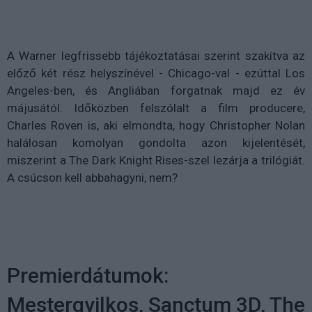
A Warner legfrissebb tájékoztatásai szerint szakítva az
előző két rész helyszínével - Chicago-val - ezúttal Los
Angeles-ben, és Angliában forgatnak majd ez év
májusától. Időközben felszólalt a film producere,
Charles Roven is, aki elmondta, hogy Christopher Nolan
halálosan komolyan gondolta azon kijelentését,
miszerint a The Dark Knight Rises-szel lezárja a trilógiát.
A csúcson kell abbahagyni, nem?
Premierdátumok:
Mestergyilkos, Sanctum 3D, The