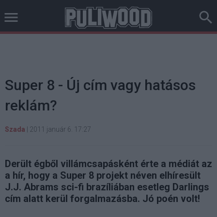
Super 8 - Új cím vagy hatásos
reklám?
Szada
|
2011 január 6. 17:27
Derült égből villámcsapásként érte a médiát az
a hír, hogy a Super 8 projekt néven elhíresült
J.J. Abrams sci-fi brazíliában esetleg Darlings
cím alatt kerül forgalmazásba. Jó poén volt!