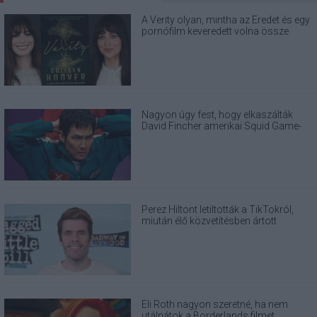
A Verity olyan, mintha az Eredet és egy
pornófilm keveredett volna össze
Nagyon úgy fest, hogy elkaszálták
David Fincher amerikai Squid Game-
sorozatát
Perez Hiltont letiltották a TikTokról,
miután élő közvetítésben ártott
magának
Eli Roth nagyon szeretné, ha nem
utálnátok a Borderlands filmet