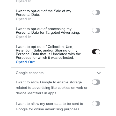
Opted In
A képregényes körökben legendának számító
use your data for below specified purposes in below Google
Stan Lee-t nincs olyan magára valamicskét is
consent section.
I want to opt-out of the Sale of my
adó filmes, aki ne ismerné, hiszen sok mindent
Personal Data.
Opted In
tett már le az asztalra, s ezt Hollywood is
értékeli.
I want to opt-out of processing my
Personal Data for Targeted Advertising.
Opted In
I want to opt-out of Collection, Use,
Retention, Sale, and/or Sharing of my
Stan Lee-re ma boldog reggel virradt, hiszen sok más
Personal Data that Is Unrelated with the
Purposes for which it was collected.
sztár mellett őt is elérte azt a megtiszteltetés, hogy
Opted Out
kapott egy az örökkévalóságot jelképező csillagot a
hollywoodi Hírességek Sétányán (Walk of Fame). Lee
Google consents
elmondása szerint arra a legbüszkébb, hogy az évekkel
I want to allow Google to enable storage
ezelőtt kitalált képregényeket még mindig olvassák az
related to advertising like cookies on web or
emberek, az általa kiötölt hősöke továbbra is töretlenül
device identifiers in apps.
szeretik. Gratulálunk Stan Lee mester, maradj még
I want to allow my user data to be sent to
sokáig közöttünk!
Google for online advertising purposes.