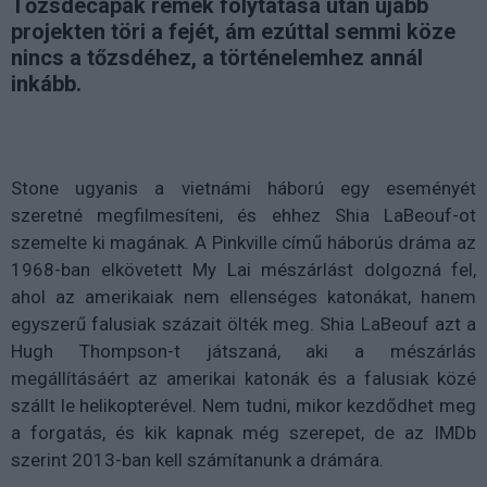
Tőzsdecápák remek folytatása után újabb
projekten töri a fejét, ám ezúttal semmi köze
nincs a tőzsdéhez, a történelemhez annál
inkább.
Stone ugyanis a vietnámi háború egy eseményét
szeretné megfilmesíteni, és ehhez Shia LaBeouf-ot
szemelte ki magának. A Pinkville című háborús dráma az
1968-ban elkövetett My Lai mészárlást dolgozná fel,
ahol az amerikaiak nem ellenséges katonákat, hanem
egyszerű falusiak százait ölték meg. Shia LaBeouf azt a
Hugh Thompson-t játszaná, aki a mészárlás
megállításáért az amerikai katonák és a falusiak közé
szállt le helikopterével. Nem tudni, mikor kezdődhet meg
a forgatás, és kik kapnak még szerepet, de az IMDb
szerint 2013-ban kell számítanunk a drámára.