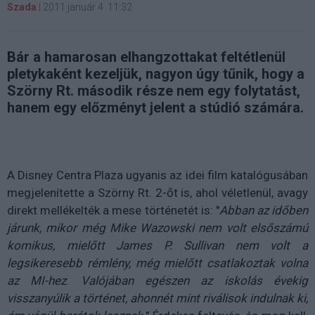
Szada
|
2011 január 4. 11:32
Bár a hamarosan elhangzottakat feltétlenül
pletykaként kezeljük, nagyon úgy tűnik, hogy a
Szörny Rt. második része nem egy folytatást,
hanem egy előzményt jelent a stúdió számára.
A Disney Centra Plaza ugyanis az idei film katalógusában
megjelenítette a Szörny Rt. 2-őt is, ahol véletlenül, avagy
direkt mellékelték a mese történetét is: "
Abban az időben
járunk, mikor még Mike Wazowski nem volt elsőszámú
komikus, mielőtt James P. Sullivan nem volt a
legsikeresebb rémlény, még mielőtt csatlakoztak volna
az MI-hez
.
Valójában egészen az iskolás évekig
visszanyúlik a történet, ahonnét mint riválisok indulnak ki,