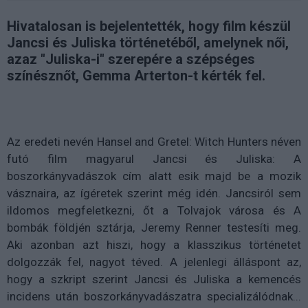
Hivatalosan is bejelentették, hogy film készül
Jancsi és Juliska történetéből, amelynek női,
azaz "Juliska-i" szerepére a szépséges
színésznőt, Gemma Arterton-t kérték fel.
Az eredeti nevén Hansel and Gretel: Witch Hunters néven
futó film magyarul Jancsi és Juliska: A
boszorkányvadászok cím alatt esik majd be a mozik
vásznaira, az ígéretek szerint még idén. Jancsiról sem
ildomos megfeletkezni, őt a Tolvajok városa és A
bombák földjén sztárja, Jeremy Renner testesíti meg.
Aki azonban azt hiszi, hogy a klasszikus történetet
dolgozzák fel, nagyot téved. A jelenlegi álláspont az,
hogy a szkript szerint Jancsi és Juliska a kemencés
incidens után boszorkányvadászatra specializálódnak...