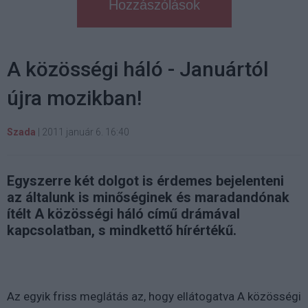
Hozzászólások
A közösségi háló - Januártól
újra mozikban!
Szada
|
2011 január 6. 16:40
Egyszerre két dolgot is érdemes bejelenteni
az általunk is minőséginek és maradandónak
ítélt A közösségi háló című drámával
kapcsolatban, s mindkettő hírértékű.
Az egyik friss meglátás az, hogy ellátogatva A közösségi