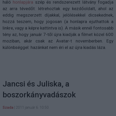
háló
honlapjára
szép és rendszerezett látvány fogadja
az arra tévedőt: létrehoztak egy kezdőoldalt, ahol az
eddig megszerzett díjakkal, jelölésekkel dicsekednek,
hozzá teszem, hogy jogosan (a honlapra ejuthattok a
linkre, vagy a képre kattintva is). A másik ennél fontosabb
tény az, hogy január 7-től újra kiadják a filmet közel 600
moziban, akár csak az Avatar-t novemberben. Egy
különbséggel: hazánkat nem éri el az újra kiadás láza.
Jancsi és Juliska, a
boszorkányvadászok
Szada
|
2011 január 6. 10:50