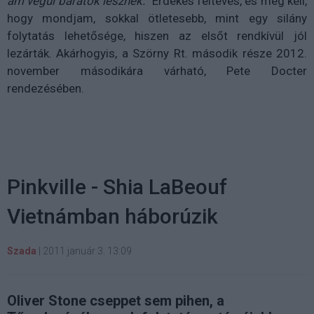
ám végül barátok lesznek.
" Érdekes feltevés, és meg kell,
hogy mondjam, sokkal ötletesebb, mint egy silány
folytatás lehetősége, hiszen az elsőt rendkívül jól
lezárták. Akárhogyis, a Szörny Rt. második része 2012.
november másodikára várható, Pete Docter
rendezésében.
Pinkville - Shia LaBeouf
Vietnámban háborúzik
Szada
|
2011 január 3. 13:09
Oliver Stone cseppet sem pihen, a