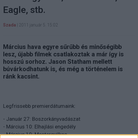
Eagle, stb.
Szada
|
2011 január 5. 15:02
Március hava egyre sűrűbb és minőségibb
lesz, újabb filmek csatlakoztak a már így is
hosszú sorhoz. Jason Statham mellett
búvárkodhatunk is, és még a történelem is
ránk kacsint.
Legfrissebb premierdátumaink:
- Január 27: Boszorkányvadászat
- Március 10: Elhajlási engedély
- Március 10: Mestergyilkos