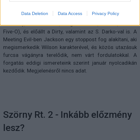
Samuel L. Jackson mellett feltűnik Luke Wilson és Leslie
Bibb is, a thriller rendezéséért az a Chris Fisher felel, aki
Data Deletion
Data Access
Privacy Policy
korábban már csomó sorozatba segített be (Chuck,
Holdfény, Three Rivers, Döglött Akták, Eureka, Hawaii
Five-O), és előállt a Dirty, valamint az S. Darko-val is. A
Meeting Evil-ben Jackson egy stoppost fog alakítani, aki
megismerkedik Wilson karakterével, és közös utazásuk
furcsa vágányra terelődik, nem várt fordulatokkal. A
forgatás eddigi ismereteink szerint január nyolcadikán
kezdődik. Megjelenésről nincs adat.
Szörny Rt. 2 - Inkább előzmény
lesz?