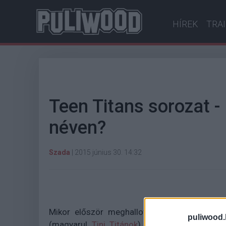
HÍREK
TRA
Teen Titans sorozat 
néven?
Szada
|
2015 június 30. 14:32
Mikor először meghallottuk, hogy a TNT cs
puliwood.
(magyarul
Tini Titánok
) alapján, egyből mo