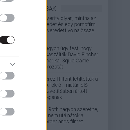
LEGOLVASOTTABBAK
A Verity olyan, mintha az
Eredet és egy pornófilm
keveredett volna össze
Nagyon úgy fest, hogy
elkaszálták David Fincher
amerikai Squid Game-
sorozatát
Perez Hiltont letiltották a
TikTokról, miután élő
közvetítésben ártott
magának
Eli Roth nagyon szeretné,
ha nem utálnátok a
Borderlands filmet