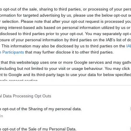
ightwinggé, de azt is, hogy miképpen alakított csapatot
to opt-out of the sale, sharing to third parties, or processing of your per
egutóbbi hírek viszont nem éppen pozitívak. Az első
formation for targeted advertising by us, please use the below opt-out s
n Titans vagy esetleg Titans néven fogja vetíteni a
r selection. Please note that after your opt-out request is processed y
eing interest-based ads based on personal information utilized by us or
arak címmel, noha ezt a készítők oldaláról még senki
disclosed to third parties prior to your opt-out. You may separately opt-
unk a projektről a
SeasonZero
-tól, hogy a történet
losure of your personal information by third parties on the IAB’s list of
re tolódik a torontói forgatás. Emiatt a premier 2016
. This information may also be disclosed by us to third parties on the
IA
e még várnunk kell. A Teen Titans (avagy Blackbirds)
Participants
that may further disclose it to other third parties.
es írók jegyzik és a TitansWriters Twitteren már meg
 that this website/app uses one or more Google services and may gath
ől:
including but not limited to your visit or usage behaviour. You may click 
 to Google and its third-party tags to use your data for below specifi
ogle consent section.
l Data Processing Opt Outs
Tetszik
o opt-out of the Sharing of my personal data.
In
o opt-out of the Sale of my Personal Data.