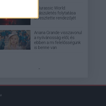
A Jurassic World:
Újjászületés folytatása
elvesztette rendezőjét
Ariana Grande visszavonul
a nyilvánosság elől, és
ebben a mi felelősségünk
is benne van
_
u