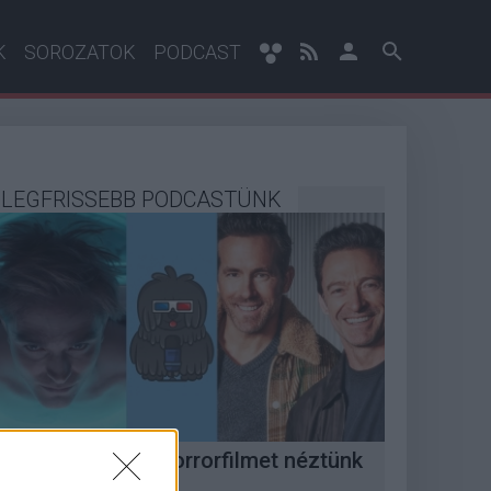
K
SOROZATOK
PODCAST
LEGFRISSEBB PODCASTÜNK
Megint rengeteg horrorfilmet néztünk
 PuliCast