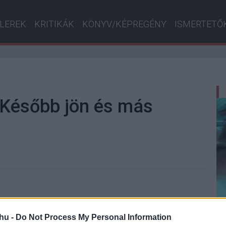
ILEREK
KRITIKÁK
KÖNYV/KÉPREGÉNY
ISMERTETŐ
- Később jön és más
atorna élőszereplős sorozatot készít a
Teen Titans
hu -
Do Not Process My Personal Information
-
solyra húzódott a szánk, hiszen ezzel nem csak azt