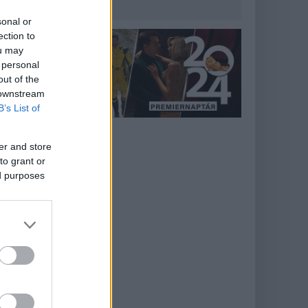
sonal or
ection to
ou may
 personal
out of the
 downstream
B’s List of
er and store
to grant or
ed purposes