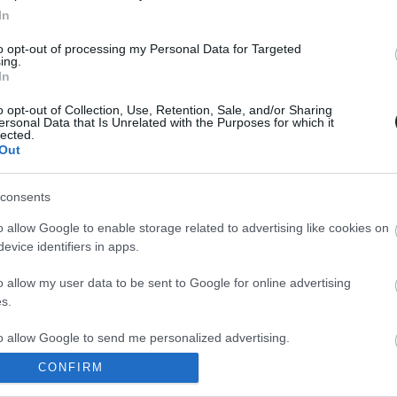
zászólások
In
to opt-out of processing my Personal Data for Targeted
ing.
In
rzői 2 alcímét
o opt-out of Collection, Use, Retention, Sale, and/or Sharing
ersonal Data that Is Unrelated with the Purposes for which it
lected.
Out
consents
o allow Google to enable storage related to advertising like cookies on
evice identifiers in apps.
ndezője, James Gunn azzal ugratott minket, hogy már
or mondja el nekünk, ha itt van az ideje - ezt egyébként
o allow my user data to be sent to Google for online advertising
angsúlyozta. Akkor azt hittük, hogy azért szeretne még
s.
elárul majd a második résszel kapcsolatban, ezzel
to allow Google to send me personalized advertising.
gratásról. A rendező ugyanis Twitteren erősítette meg,
ans of the Galaxy Vol. 2 lesz. Kevin Feige, a Marvel
CONFIRM
o allow Google to enable storage related to analytics like cookies on
sítette, hogy a
forgatás
várhatóan 2016. februárjában