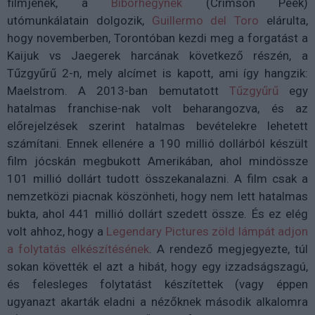
filmjének, a
Bíborhegynek
(Crimson Peek)
utómunkálatain dolgozik,
Guillermo del Toro
elárulta,
hogy novemberben, Torontóban kezdi meg a forgatást a
Kaijuk vs Jaegerek harcának következő részén, a
Tűzgyűrű 2-n, mely alcímet is kapott, ami így hangzik:
Maelstrom. A 2013-ban bemutatott
Tűzgyűrű
egy
hatalmas franchise-nak volt beharangozva, és az
előrejelzések szerint hatalmas bevételekre lehetett
számítani. Ennek ellenére a 190 millió dollárból készült
film jócskán megbukott Amerikában, ahol mindössze
101 millió dollárt tudott összekanalazni. A film csak a
nemzetközi piacnak köszönheti, hogy nem lett hatalmas
bukta, ahol 441 millió dollárt szedett össze. És ez elég
volt ahhoz, hogy a
Legendary Pictures zöld lámpát adjon
a folytatás elkészítésének
. A rendező megjegyezte, túl
sokan követték el azt a hibát, hogy egy izzadságszagú,
és felesleges folytatást készítettek (vagy éppen
ugyanazt akarták eladni a nézőknek második alkalomra