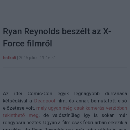
Ryan Reynolds beszélt az X-
Force filmről
botka5
|
2015 július 19. 16:51
Az idei Comic-Con egyik legnagyobb durranása
kétségkívül a
Deadpool
film, és annak bemutatott első
előzetese volt,
mely ugyan még csak kamerás verzióban
tekinthető meg
, de valószínűleg így is sokan már
rongyosra nézték. Ugyan a film csak februárban érkezik a
mozikba, de Ryan Reynolds-nak már több ötlete is van,