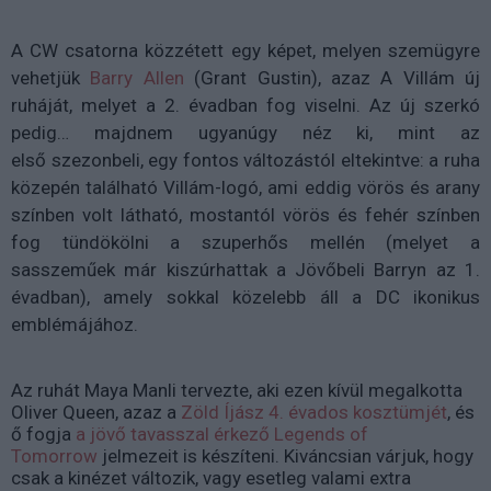
A CW csatorna közzétett egy képet, melyen szemügyre
vehetjük
Barry Allen
(Grant Gustin), azaz A Villám új
ruháját, melyet a 2. évadban fog viselni. Az új szerkó
pedig… majdnem ugyanúgy néz ki, mint az
első szezonbeli, egy fontos változástól eltekintve: a ruha
közepén található Villám-logó, ami eddig vörös és arany
színben volt látható, mostantól vörös és fehér színben
fog tündökölni a szuperhős mellén (melyet a
sasszeműek már kiszúrhattak a Jövőbeli Barryn az 1.
évadban), amely sokkal közelebb áll a DC ikonikus
emblémájához.
Az ruhát Maya Manli tervezte, aki ezen kívül megalkotta
Oliver Queen, azaz a
Zöld Íjász 4. évados kosztümjét
, és
ő fogja
a jövő tavasszal érkező Legends of
Tomorrow
jelmezeit is készíteni. Kiváncsian várjuk, hogy
csak a kinézet változik, vagy esetleg valami extra