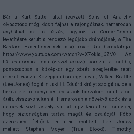
Bár a Kurt Sutter által jegyzett Sons of Anarchy
elvesztése még kicsit fájhat a rajongóknak, hamarosan
enyhülhet ez az érzés, ugyanis a Comic-Conon
levetítésre került a rendező legújabb drámájának, a The
Bastard Executioner-nek első rövid kis bemutatója.
https://www.youtube.com/watch?v=X7okIa_6ZV0 Az
FX csatornára idén ősszel érkező sorozat a múltba,
pontosabban a középkor egy sötét szegletébe repít
minket vissza. Középpontban egy lovag, Wilken Brattle
(Lee Jones) fog állni, aki III. Eduárd királyt szolgálta, de a
békés élet reményében és a sok borzalom miatt, amit
átélt, visszavonultan él. Hamarosan a növekvő adók és a
nemesek közti viszályok miatt újra kardot kell rántania,
hogy biztonságban tartsa magát és családját. Főbb
szerepben feltűnik a már említett Lee Jones
mellett Stephen Moyer (True Blood), Timothy