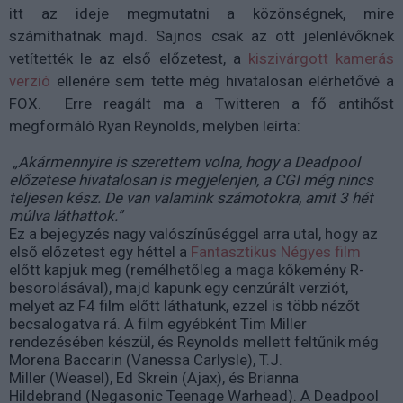
itt az ideje megmutatni a közönségnek, mire
számíthatnak majd. Sajnos csak az ott jelenlévőknek
vetítették le az első előzetest, a
kiszivárgott kamerás
verzió
ellenére sem tette még hivatalosan elérhetővé a
FOX. Erre reagált ma a Twitteren a fő antihőst
megformáló Ryan Reynolds, melyben leírta:
„Akármennyire is szerettem volna, hogy a Deadpool
előzetese hivatalosan is megjelenjen, a CGI még nincs
teljesen kész. De van valamink számotokra, amit 3 hét
múlva láthattok.”
Ez a bejegyzés nagy valószínűséggel arra utal, hogy az
első előzetest egy héttel a
Fantasztikus Négyes film
előtt kapjuk meg (remélhetőleg a maga kőkemény R-
besorolásával), majd kapunk egy cenzúrált verziót,
melyet az F4 film előtt láthatunk, ezzel is több nézőt
becsalogatva rá. A film egyébként Tim Miller
rendezésében készül, és Reynolds mellett feltűnik még
Morena Baccarin (Vanessa Carlysle), T.J.
Miller (Weasel), Ed Skrein (Ajax), és Brianna
Hildebrand (Negasonic Teenage Warhead). A Deadpool