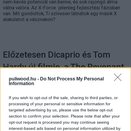
nem kevés potenciál van benne, és sok rajongó álma
válna valóra. Az X-Force
jelenleg fejlesztési fázisban
van. Mit gondoltok, Ti szívesen látnátok egy másik X
alakulatot a vásznakon?
Előzetesen Dicaprio és Tom
Hardy új filmje, a The Revenant
(Frissítve)
puliwood.hu -
Do Not Process My Personal
Information
botka5
|
2015 augusztus 20. 14:38
If you wish to opt-out of the sale, sharing to third parties, or
processing of your personal or sensitive information for
targeted advertising by us, please use the below opt-out
section to confirm your selection. Please note that after your
opt-out request is processed you may continue seeing
interest-based ads based on personal information utilized by
Leonardo DiCaprio, aki A Wall Street farkasa után nem