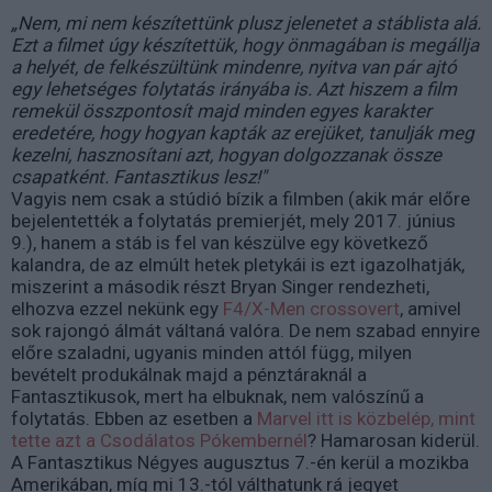
„Nem, mi nem készítettünk plusz jelenetet a stáblista alá.
Ezt a filmet úgy készítettük, hogy önmagában is megállja
a helyét, de felkészültünk mindenre, nyitva van pár ajtó
egy lehetséges folytatás irányába is. Azt hiszem a film
remekül összpontosít majd minden egyes karakter
eredetére, hogy hogyan kapták az erejüket, tanulják meg
kezelni, hasznosítani azt, hogyan dolgozzanak össze
csapatként. Fantasztikus lesz!"
Vagyis nem csak a stúdió bízik a filmben (akik már előre
bejelentették a folytatás premierjét, mely 2017. június
9.), hanem a stáb is fel van készülve egy következő
kalandra, de az elmúlt hetek pletykái is ezt igazolhatják,
miszerint a második részt Bryan Singer rendezheti,
elhozva ezzel nekünk egy
F4/X-Men crossovert
, amivel
sok rajongó álmát váltaná valóra. De nem szabad ennyire
előre szaladni, ugyanis minden attól függ, milyen
bevételt produkálnak majd a pénztáraknál a
Fantasztikusok, mert ha elbuknak, nem valószínű a
folytatás. Ebben az esetben a
Marvel itt is közbelép, mint
tette azt a Csodálatos Pókembernél
? Hamarosan kiderül.
A Fantasztikus Négyes augusztus 7.-én kerül a mozikba
Amerikában, míg mi 13.-tól válthatunk rá jegyet