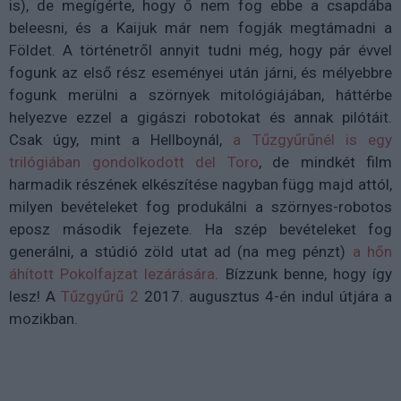
is), de megígérte, hogy ő nem fog ebbe a csapdába
beleesni, és a Kaijuk már nem fogják megtámadni a
Földet. A történetről annyit tudni még, hogy pár évvel
fogunk az első rész eseményei után járni, és mélyebbre
fogunk merülni a szörnyek mitológiájában, háttérbe
helyezve ezzel a gigászi robotokat és annak pilótáit.
Csak úgy, mint a Hellboynál,
a Tűzgyűrűnél is egy
trilógiában gondolkodott del Toro
, de mindkét film
harmadik részének elkészítése nagyban függ majd attól,
milyen bevételeket fog produkálni a szörnyes-robotos
eposz második fejezete. Ha szép bevételeket fog
generálni, a stúdió zöld utat ad (na meg pénzt)
a hőn
áhított Pokolfajzat lezárására
. Bízzunk benne, hogy így
lesz! A
Tűzgyűrű 2
2017. augusztus 4-én indul útjára a
mozikban.