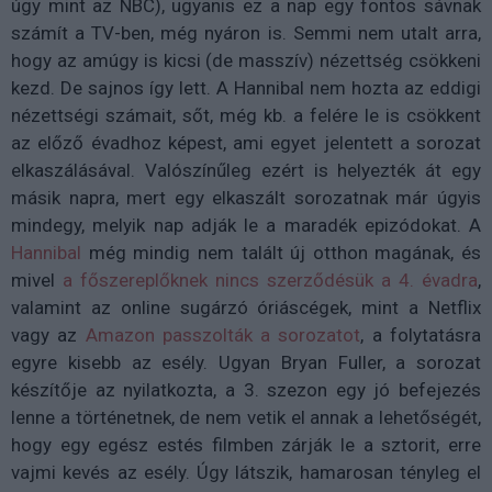
úgy mint az NBC), ugyanis ez a nap egy fontos sávnak
számít a TV-ben, még nyáron is. Semmi nem utalt arra,
hogy az amúgy is kicsi (de masszív) nézettség csökkeni
kezd. De sajnos így lett. A Hannibal nem hozta az eddigi
nézettségi számait, sőt, még kb. a felére le is csökkent
az előző évadhoz képest, ami egyet jelentett a sorozat
elkaszálásával. Valószínűleg ezért is helyezték át egy
másik napra, mert egy elkaszált sorozatnak már úgyis
mindegy, melyik nap adják le a maradék epizódokat. A
Hannibal
még mindig nem talált új otthon magának, és
mivel
a főszereplőknek nincs szerződésük a 4. évadra
,
valamint az online sugárzó óriáscégek, mint a Netflix
vagy az
Amazon passzolták a sorozatot
, a folytatásra
egyre kisebb az esély. Ugyan Bryan Fuller, a sorozat
készítője az nyilatkozta, a 3. szezon egy jó befejezés
lenne a történetnek, de nem vetik el annak a lehetőségét,
hogy egy egész estés filmben zárják le a sztorit, erre
vajmi kevés az esély. Úgy látszik, hamarosan tényleg el