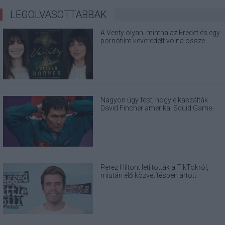
LEGOLVASOTTABBAK
A Verity olyan, mintha az Eredet és egy
pornófilm keveredett volna össze
Nagyon úgy fest, hogy elkaszálták
David Fincher amerikai Squid Game-
sorozatát
Perez Hiltont letiltották a TikTokról,
miután élő közvetítésben ártott
magának