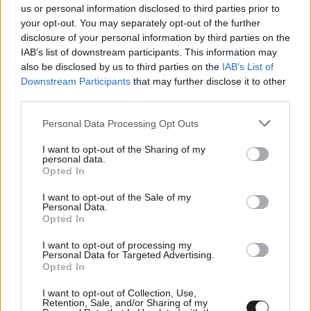
us or personal information disclosed to third parties prior to
vállalt el semmilyen szerepet,
egy éves pihenőre ment
,
your opt-out. You may separately opt-out of the further
hogy újult erővel térhessen vissza. És teszi ezt nem is
disclosure of your personal information by third parties on the
akárhogyan, ugyanis elvállalta a főszerepet annak az
IAB’s list of downstream participants. This information may
Alejandro González Iñárritu-nak az új filmjében, aki tavaly
also be disclosed by us to third parties on the
IAB’s List of
Downstream Participants
that may further disclose it to other
a
Birdmannel
besöpörte a Legjobb filmnek és Legjobb
third parties.
rendezőnek járó Oscar-díjat is. A
The Revenant
címet
kapó alkotás egy igaz történeten alapul, mely a 19.
Please note that this website/app uses one or more Google
Personal Data Processing Opt Outs
században játszódik, mikor is a sokat látott Hugh Glass
services and may gather and store information including but
not limited to your visit or usage behaviour. You may click to
I want to opt-out of the Sharing of my
(Leonardo DiCaprio) csatlakozik egy prémvadász
personal data.
grant or deny consent to Google and its third-party tags to
társasághoz, akik feltérképezetlen területekre indítanak
Opted In
use your data for below specified purposes in below Google
expedíciókat. Az expedíció során Glass súlyosan
consent section.
I want to opt-out of the Sale of my
megsérül, és társai hátrahagyják meghalni. Ám Glass
Personal Data.
Opted In
túléli, és habár minden ellene szól (sebesült, felszerelése
nincs), mégis neki vág annak a 3000 mérföldes útnak a
I want to opt-out of processing my
Personal Data for Targeted Advertising.
zord vadonban, melynek a végén ott várja a bosszú
Opted In
lehetősége. Főszerepben a már említett DiCaprio mellett
feltűnik még Tom Hardy, Domnhall Gleeson, Will
I want to opt-out of Collection, Use,
Retention, Sale, and/or Sharing of my
Poulter és Lukas Haas. De nem is szaporítom tovább a