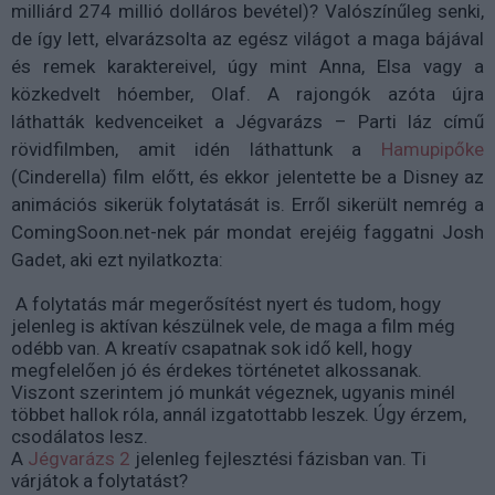
milliárd 274 millió dolláros bevétel)? Valószínűleg senki,
de így lett, elvarázsolta az egész világot a maga bájával
és remek karaktereivel, úgy mint Anna, Elsa vagy a
közkedvelt hóember, Olaf. A rajongók azóta újra
láthatták kedvenceiket a Jégvarázs – Parti láz című
rövidfilmben, amit idén láthattunk a
Hamupipőke
(Cinderella) film előtt, és ekkor jelentette be a Disney az
animációs sikerük folytatását is. Erről sikerült nemrég a
ComingSoon.net-nek pár mondat erejéig faggatni Josh
Gadet, aki ezt nyilatkozta:
A folytatás már megerősítést nyert és tudom, hogy
jelenleg is aktívan készülnek vele, de maga a film még
odébb van. A kreatív csapatnak sok idő kell, hogy
megfelelően jó és érdekes történetet alkossanak.
Viszont szerintem jó munkát végeznek, ugyanis minél
többet hallok róla, annál izgatottabb leszek. Úgy érzem,
csodálatos lesz.
A
Jégvarázs 2
jelenleg fejlesztési fázisban van. Ti
várjátok a folytatást?