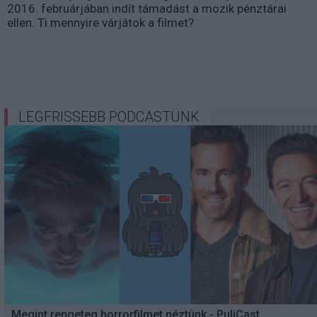
2016. februárjában indít támadást a mozik pénztárai
ellen. Ti mennyire várjátok a filmet?
LEGFRISSEBB PODCASTÜNK
Megint rengeteg horrorfilmet néztünk - PuliCast