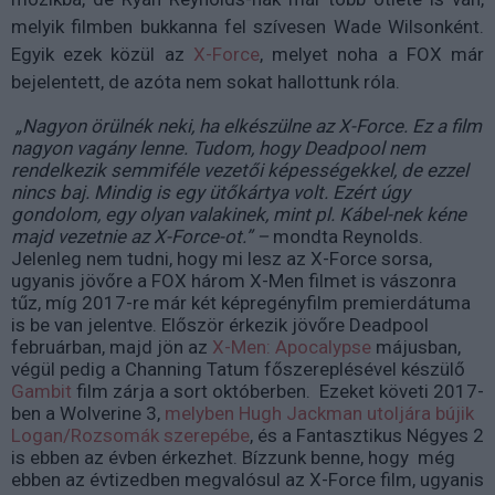
melyik filmben bukkanna fel szívesen Wade Wilsonként.
Egyik ezek közül az
X-Force
, melyet noha a FOX már
bejelentett, de azóta nem sokat hallottunk róla.
„Nagyon örülnék neki, ha elkészülne az X-Force. Ez a film
nagyon vagány lenne. Tudom, hogy Deadpool nem
rendelkezik semmiféle vezetői képességekkel, de ezzel
nincs baj. Mindig is egy ütőkártya volt. Ezért úgy
gondolom, egy olyan valakinek, mint pl. Kábel-nek kéne
majd vezetnie az X-Force-ot.” –
mondta Reynolds.
Jelenleg nem tudni, hogy mi lesz az X-Force sorsa,
ugyanis jövőre a FOX három X-Men filmet is vászonra
tűz, míg 2017-re már két képregényfilm premierdátuma
is be van jelentve. Először érkezik jövőre Deadpool
februárban, majd jön az
X-Men: Apocalypse
májusban,
végül pedig a Channing Tatum főszereplésével készülő
Gambit
film zárja a sort októberben. Ezeket követi 2017-
ben a Wolverine 3,
melyben Hugh Jackman utoljára bújik
Logan/Rozsomák szerepébe
, és a Fantasztikus Négyes 2
is ebben az évben érkezhet. Bízzunk benne, hogy még
ebben az évtizedben megvalósul az X-Force film, ugyanis