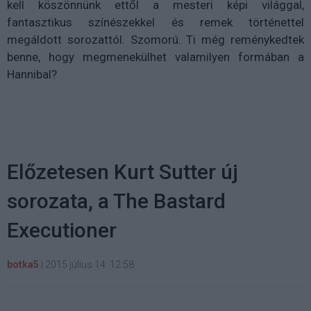
kell köszönnünk ettől a mesteri képi világgal,
fantasztikus színészekkel és remek történettel
megáldott sorozattól. Szomorú. Ti még reménykedtek
benne, hogy megmenekülhet valamilyen formában a
Hannibal?
Előzetesen Kurt Sutter új
sorozata, a The Bastard
Executioner
botka5
|
2015 július 14. 12:58