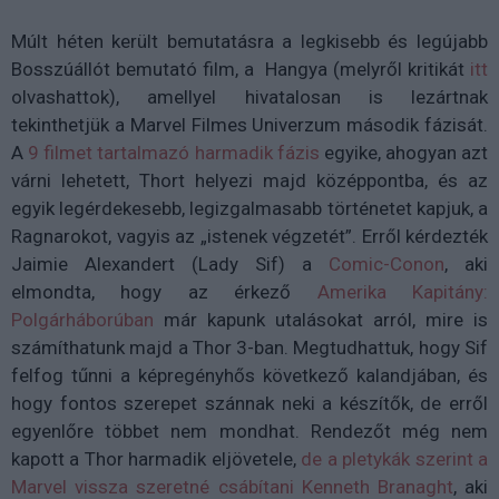
Múlt héten került bemutatásra a legkisebb és legújabb
Bosszúállót bemutató film, a Hangya (melyről kritikát
itt
olvashattok), amellyel hivatalosan is lezártnak
tekinthetjük a Marvel Filmes Univerzum második fázisát.
A
9 filmet tartalmazó harmadik fázis
egyike, ahogyan azt
várni lehetett, Thort helyezi majd középpontba, és az
egyik legérdekesebb, legizgalmasabb történetet kapjuk, a
Ragnarokot, vagyis az „istenek végzetét”. Erről kérdezték
Jaimie Alexandert (Lady Sif) a
Comic-Conon
, aki
elmondta, hogy az érkező
Amerika Kapitány:
Polgárháborúban
már kapunk utalásokat arról, mire is
számíthatunk majd a Thor 3-ban. Megtudhattuk, hogy Sif
felfog tűnni a képregényhős következő kalandjában, és
hogy fontos szerepet szánnak neki a készítők, de erről
egyenlőre többet nem mondhat. Rendezőt még nem
kapott a Thor harmadik eljövetele,
de a pletykák szerint a
Marvel vissza szeretné csábítani Kenneth Branaght
, aki