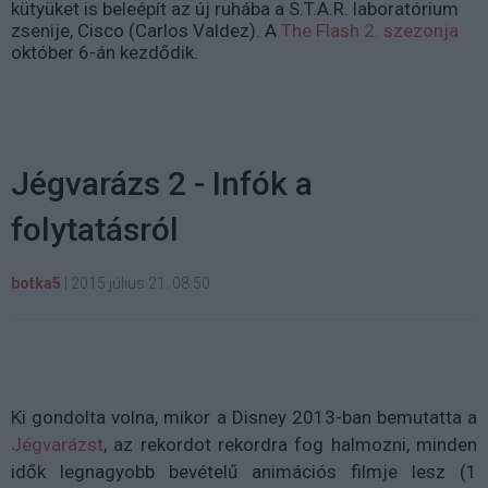
kütyüket is beleépít az új ruhába a S.T.A.R. laboratórium
zsenije, Cisco (Carlos Valdez). A
The Flash 2. szezonja
október 6-án kezdődik.
Jégvarázs 2 - Infók a
folytatásról
botka5
|
2015 július 21. 08:50
Ki gondolta volna, mikor a Disney 2013-ban bemutatta a
Jégvarázst
, az rekordot rekordra fog halmozni, minden
idők legnagyobb bevételű animációs filmje lesz (1