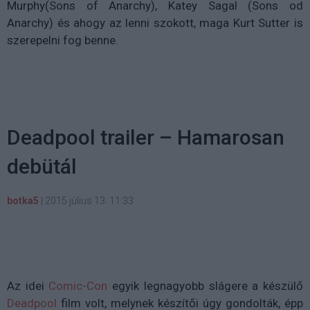
Murphy(Sons of Anarchy), Katey Sagal (Sons od
Anarchy) és ahogy az lenni szokott, maga Kurt Sutter is
szerepelni fog benne.
Deadpool trailer – Hamarosan
debütál
botka5
|
2015 július 13. 11:33
Az idei
Comic-Con
egyik legnagyobb slágere a készülő
Deadpool
film volt, melynek készítői úgy gondolták, épp