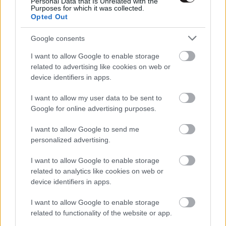
Personal Data that Is Unrelated with the
Purposes for which it was collected.
szót, nézzétek meg magát az előzetest:
Frissítés
:
Opted Out
megérkezett a magyar feliratos előzetes, valamint
megtudtuk a magyar címet is:
A visszatérő
.
Feliratos:
Google consents
https://www.youtube.com/watch?v=lMQP5_jT0Lc
I want to allow Google to enable storage
Eredeti:
https://www.youtube.com/watch?
related to advertising like cookies on web or
feature=player_embedded&v=QRfj1VCg16Y Egy kis
device identifiers in apps.
érdekességként még meg kell jegyeznem, hogy a képi
I want to allow my user data to be sent to
világért ismét a zseniális Emmanuel Lubezki felel (csak
Google for online advertising purposes.
úgy, mint tette a Birdmannél), aki a film felvételénél
kizárólag természetes fényt használt. Az előzetes
I want to allow Google to send me
alapján nagyon jól áll a filmnek, bízzunk benne, hogy a
personalized advertising.
minőségre sem lesz panasz. Amerikában még idén,
I want to allow Google to enable storage
mindenhol máshol csak jövőre mutatják majd be a The
related to analytics like cookies on web or
Revenant-ot.
device identifiers in apps.
I want to allow Google to enable storage
related to functionality of the website or app.