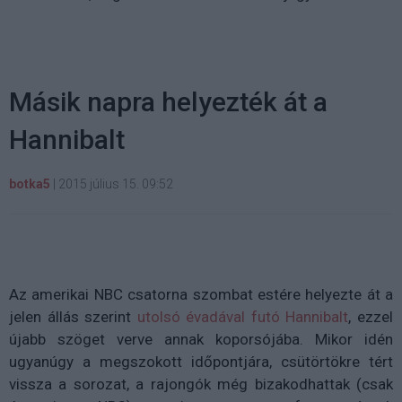
Másik napra helyezték át a
Hannibalt
botka5
|
2015 július 15. 09:52
Az amerikai NBC csatorna szombat estére helyezte át a
jelen állás szerint
utolsó évadával futó Hannibalt
, ezzel
újabb szöget verve annak koporsójába. Mikor idén
ugyanúgy a megszokott időpontjára, csütörtökre tért
vissza a sorozat, a rajongók még bizakodhattak (csak