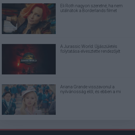
Eli Roth nagyon szeretné, ha nem
utálnátok a Borderlands filmet
A Jurassic World: Újjászületés
folytatása elvesztette rendezőjét
Ariana Grande visszavonul a
nyilvánosság elől, és ebben a mi
felelősségünk is benne van