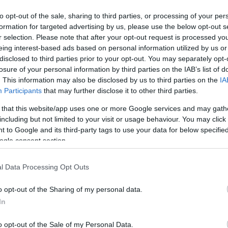
y szétspoilerezzék az egészet, habár a jövőhéten
háború
is már a 30. TV Spotnál jár és abban
mutattak
to opt-out of the sale, sharing to third parties, or processing of your per
formation for targeted advertising by us, please use the below opt-out s
inger szerint is
- okkal nem láttunk sokat Farkasból. Az
r selection. Please note that after your opt-out request is processed y
hetet kell várnunk, mivel mi egy héttel hamarabb
eing interest-based ads based on personal information utilized by us or
st, szóval a marketingesek talán kevesebb mindent
disclosed to third parties prior to your opt-out. You may separately opt-
losure of your personal information by third parties on the IAB’s list of
. This information may also be disclosed by us to third parties on the
IA
ovo uniforme em comercial do filme!!! Confira o
Participants
that may further disclose it to other third parties.
ter.com/qa3QpCyubI
 that this website/app uses one or more Google services and may gath
lis 26.
including but not limited to your visit or usage behaviour. You may click 
 to Google and its third-party tags to use your data for below specifi
ogle consent section.
l Data Processing Opt Outs
Tetszik
o opt-out of the Sharing of my personal data.
In
o opt-out of the Sale of my Personal Data.
zászólások