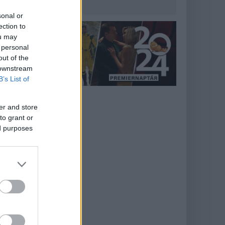
sonal or
ection to
ou may
 personal
out of the
 downstream
B’s List of
er and store
to grant or
ed purposes