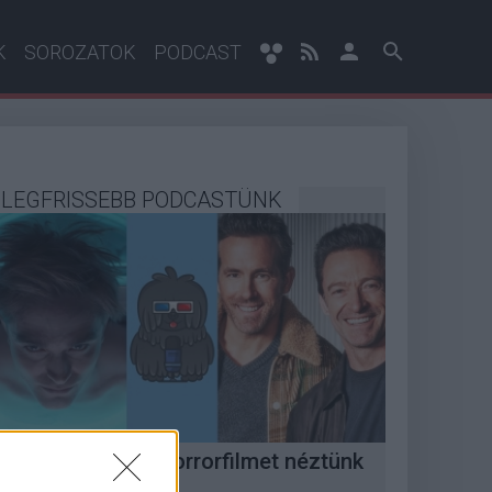
K
SOROZATOK
PODCAST
LEGFRISSEBB PODCASTÜNK
Megint rengeteg horrorfilmet néztünk
 PuliCast