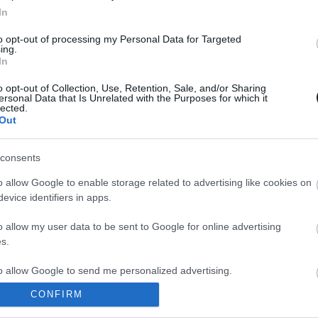
In
to opt-out of processing my Personal Data for Targeted
ing.
In
o opt-out of Collection, Use, Retention, Sale, and/or Sharing
ersonal Data that Is Unrelated with the Purposes for which it
lected.
Out
consents
o allow Google to enable storage related to advertising like cookies on
evice identifiers in apps.
o allow my user data to be sent to Google for online advertising
s.
to allow Google to send me personalized advertising.
CONFIRM
o allow Google to enable storage related to analytics like cookies on