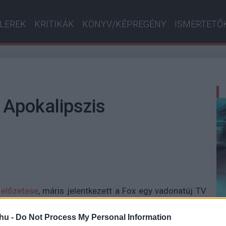
ILEREK
KRITIKÁK
KÖNYV/KÉPREGÉNY
ISMERTETŐ
 Apokalipszis
 előzetese
, máris jelentkezett a Fox egy vadonatúj TV
, amelyben mozgásban is láthatjuk Küklopszot (Tye
n képregényhű felszerelésében
. Azért reméljük, hogy a
hu -
Do Not Process My Personal Information
-