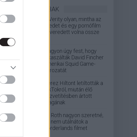
LEGOLVASOTTABBAK
A Verity olyan, mintha az
Eredet és egy pornófilm
keveredett volna össze
Nagyon úgy fest, hogy
elkaszálták David Fincher
amerikai Squid Game-
sorozatát
Perez Hiltont letiltották a
TikTokról, miután élő
közvetítésben ártott
magának
Eli Roth nagyon szeretné,
ha nem utálnátok a
Borderlands filmet