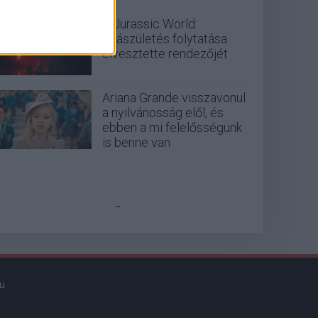
A Jurassic World:
Újjászületés folytatása
elvesztette rendezőjét
Ariana Grande visszavonul
a nyilvánosság elől, és
ebben a mi felelősségünk
is benne van
_
u