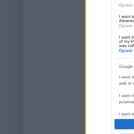
Opted 
I want 
Advertis
Opted 
I want t
of my P
was col
Opted 
Google 
I want t
web or d
I want t
purpose
I want 
I want t