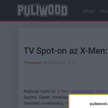
HÍREK
TRA
TV Spot-on az X-Men:
Tompowell
|
2016 április 27. 19:11
Alighogy kijött az
X-Men: Apokalipszis utolsó
Spottal. Ebben mindössze egy új képsor van
Sheridan) a vadonatúj,
valójában meglehetőse
puliwood.