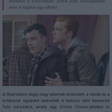
kezeltük a sorozatban. Ennél jobb visszajelzést
nem is kaphat egy alkotó.
A Shameless végig nagy sikernek örvendett, a nézők és a
kritikusok egyaránt kedvelték a hosszú időn keresztül
futó sorozatot, amely egy Critics Choice-jelölést is