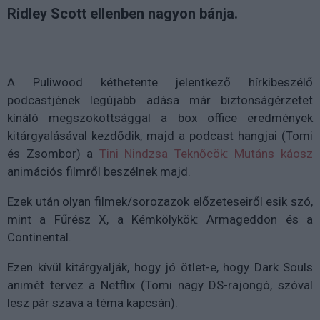
Ridley Scott ellenben nagyon bánja.
A Puliwood kéthetente jelentkező hírkibeszélő
podcastjének legújabb adása már biztonságérzetet
kínáló megszokottsággal a box office eredmények
kitárgyalásával kezdődik, majd a podcast hangjai (Tomi
és Zsombor) a
Tini Nindzsa Teknőcök: Mutáns káosz
animációs filmről beszélnek majd.
Ezek után olyan filmek/sorozazok előzeteseiről esik szó,
mint a Fűrész X, a Kémkölykök: Armageddon és a
Continental.
Ezen kívül kitárgyalják, hogy jó ötlet-e, hogy Dark Souls
animét tervez a Netflix (Tomi nagy DS-rajongó, szóval
lesz pár szava a téma kapcsán).