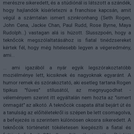
merészre sikeredett, és a stúdiónál is látszott a szándék,
hogy hajlandók kísérletezni a franchise kapcsán, amit
végül a számtalan ismert szinkronhang (Seth Rogen,
John Cena, Jackie Chan, Paul Rudd, Rose Byrne, Maya
Rudolph…) vastagan alá is húzott. Slusszpoén, hogy a
teknőcök megszólaltatásához is fiatal tinédzsereket
kértek fél, hogy még hitelesebb legyen a végeredmény,
ami...
... ami igazából a nyár egyik legszórakoztatóbb
moziélménye lett, kicsiknek és nagyoknak egyaránt. A
humor remek és szórakoztató, aki esetleg tartana Rogen
tipikus "füves" stílusától, az megnyugodhat -
véleményem szerint itt egyáltalán nem hozta az "ismert
önmagát" az alkotó. A teknőcök csapata által bejárt út és
a tanulság az előítéletekről is szépen be lett csomagolva,
a befejezés is szerintem különösen okosra sikeredett. A
teknőcök történetét tökéletesen kiegészíti a fiatal és