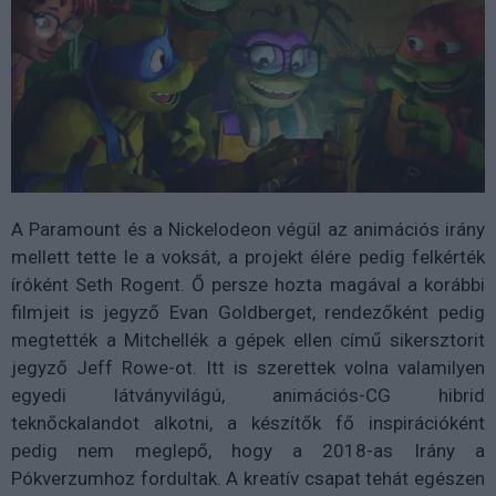
A Paramount és a Nickelodeon végül az animációs irány
mellett tette le a voksát, a projekt élére pedig felkérték
íróként Seth Rogent. Ő persze hozta magával a korábbi
filmjeit is jegyző Evan Goldberget, rendezőként pedig
megtették a Mitchellék a gépek ellen című sikersztorit
jegyző Jeff Rowe-ot. Itt is szerettek volna valamilyen
egyedi látványvilágú, animációs-CG hibrid
teknőckalandot alkotni, a készítők fő inspirációként
pedig nem meglepő, hogy a 2018-as Irány a
Pókverzumhoz fordultak. A kreatív csapat tehát egészen