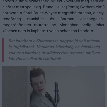
hozott a fiatal színésznek, aki ezt követően meg sem állt
a sötét metropoliszig. Bruno Heller (Róma) Gotham című
sorozata a fiatal Bruce Wayne megpróbáltatásait, a helyi
rendőrség munkáját és Batman ellenségeinek
megerősödését mutatta be, Monaghan pedig Joker
képében nem is kaphatott volna nehezebb feladatot.
Bár imádtam a Shamelesst, nagyon jó volt mással
is foglalkozni. Hatalmas lehetőség és felelősség
volt ez a karakter, de kifejezetten tetszett, amilyen
irányba az alkotók elindultak.