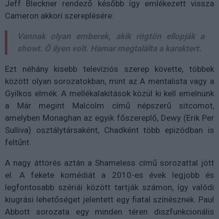
Jeff Bleckner rendező később így emlékezett vissza
Cameron akkori szereplésére:
Vannak olyan emberek, akik rögtön ellopják a
showt. Ő ilyen volt. Hamar megtalálta a karaktert.
Ezt néhány kisebb televíziós szerep követte, többek
között olyan sorozatokban, mint az A mentalista vagy a
Gyilkos elmék. A mellékalakítások közül ki kell emelnünk
a Már megint Malcolm című népszerű sitcomot,
amelyben Monaghan az egyik főszereplő, Dewy (Erik Per
Sulliva) osztálytársaként, Chadként több epizódban is
feltűnt.
A nagy áttörés aztán a Shameless című sorozattal jött
el. A fekete komédiát a 2010-es évek legjobb és
legfontosabb szériái között tartják számon, így valódi
kiugrási lehetőséget jelentett egy fiatal színésznek. Paul
Abbott sorozata egy minden téren diszfunkcionális