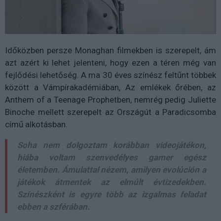
Időközben persze Monaghan filmekben is szerepelt, ám
azt azért ki lehet jelenteni, hogy ezen a téren még van
fejlődési lehetőség. A ma 30 éves színész feltűnt többek
között a Vámpírakadémiában, Az emlékek őrében, az
Anthem of a Teenage Prophetben, nemrég pedig Juliette
Binoche mellett szerepelt az Országút a Paradicsomba
című alkotásban.
Soha nem dolgoztam korábban videojátékon,
hiába voltam szenvedélyes gamer egész
életemben. Ámulattal nézem, amilyen evolúción a
játékok átmentek az elmúlt évtizedekben.
Színészként is egyre több az izgalmas feladat
ebben a szférában.