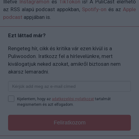
Illetve
Instagramon
és
TikTokon
is
!
A PuliCast elérhető
az RSS alapú podcast appokban,
Spotify-on
és az
Apple
podcast
appjában is.
Ezt láttad már?
Rengeteg hír, cikk és kritika vár ezen kívül is a
Puliwoodon. Iratkozz fel a hírlevelünkre, mert
kiválogatjuk neked azokat, amikről biztosan nem
akarsz lemaradni.
Kijelentem, hogy az
adatkezelési nyilatkozat
tartalmát
megismertem és azt elfogadom.
Feliratkozom