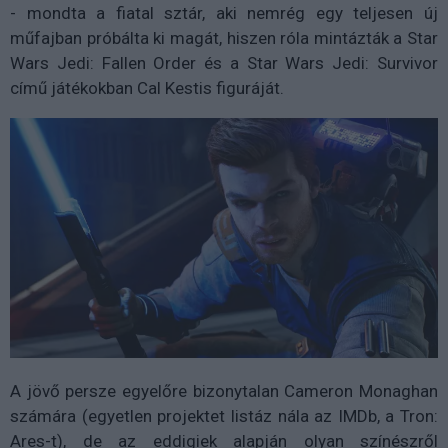
- mondta a fiatal sztár, aki nemrég egy teljesen új
műfajban próbálta ki magát, hiszen róla mintázták a Star
Wars Jedi: Fallen Order és a Star Wars Jedi: Survivor
című játékokban Cal Kestis figuráját.
A jövő persze egyelőre bizonytalan Cameron Monaghan
számára (egyetlen projektet listáz nála az IMDb, a Tron:
Ares-t), de az eddigiek alapján olyan színészről