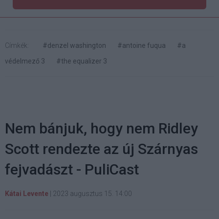
Címkék:
#denzel washington
#antoine fuqua
#a
védelmező 3
#the equalizer 3
Nem bánjuk, hogy nem Ridley
Scott rendezte az új Szárnyas
fejvadászt - PuliCast
Kátai Levente
|
2023 augusztus 15. 14:00