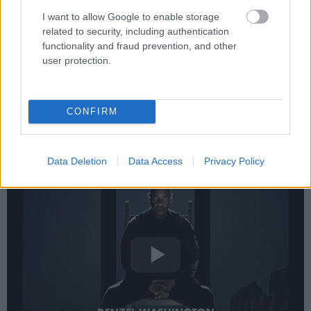
emberi oldala került inkább középpontba. A harmadik
I want to allow Google to enable storage
rész pedig szintén ezt a vonalat viszi tovább, hiszen a
related to security, including authentication
szinopszis szerint Robertnek szembe kell néznie
functionality and fraud prevention, and other
user protection.
mindazzal, amit a múltban elkövetett.
A visszatérő Washington mellett többek között Dakota
Fanning, David Denman és Gaia Scodellaro is feltűnik
CONFIRM
majd a filmben, így színészi fronton sem várható
visszaesés, akcióban pedig biztosan nem lesz hiány.
Data Deletion
Data Access
Privacy Policy