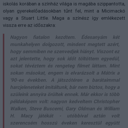
iskolás korában a színház világa is magába szippantotta,
olyan gyerekelőadásokban tűnt fel, mint a Micimackó
vagy a Stuart Little. Maga a színész így emlékezett
vissza erre az időszakra:
Nagyon fiatalon kezdtem. Édesanyám két
munkahelyen dolgozott, mindent megtett azért,
hogy semmiben ne szenvedjek hiányt. Viszont ez
azt jelentette, hogy sok időt töltöttem egyedül,
sokat tévéztem és rengeteg filmet láttam. Mint
sokan másokat, engem is elvarázsolt a Mátrix a
'90-es években. A játszótéren a barátaimmal
harcjeleneteket imitáltunk, bár nem biztos, hogy a
szüleink annyira örültek ennek. Már ekkor is több
példaképem volt: nagyon kedveltem Christopher
Walken, Steve Buscemi, Gary Oldman és William
H. Macy játékát - utóbbival aztán volt
szerencsém hosszú éveken keresztül együtt