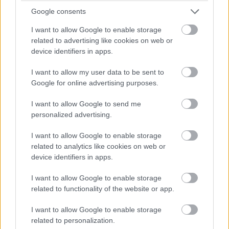
Google consents
A Sony újabb rövid kedvcsinálóval hangolódik a hónap
legvégén, augusztus 30-án érkező az A védelmező 3.
I want to allow Google to enable storage
című filmre, amely végérvényesen lezárja majd a remek
related to advertising like cookies on web or
device identifiers in apps.
trilógiát. Azt a sorozatot, amely egyébként - például a
John Wick mellett - sokat tett azért, hogy az akciófilmes
I want to allow my user data to be sent to
zsáner újbóli reneszánszát élje a 2010-es években.
Google for online advertising purposes.
Antoine Fuqua filmjeiben Denzel Washington egy olyan
I want to allow Google to send me
visszavonult CIA-ügynököt alakít, aki szeretne végleg
personalized advertising.
kiszállni, ám a körülmények mindig visszarántják az
I want to allow Google to enable storage
események sűrűjébe.
related to analytics like cookies on web or
device identifiers in apps.
I want to allow Google to enable storage
A kétszeres Oscar-díjas színész szerint a karakterhez
related to functionality of the website or app.
mindkét korábbi epizód sokat hozzátett, hiszen míg az
I want to allow Google to enable storage
elsőben azt láttuk, hogy Robert McCall elsősorban az
related to personalization.
elesettekért küzd, a második epizódban az ügynök