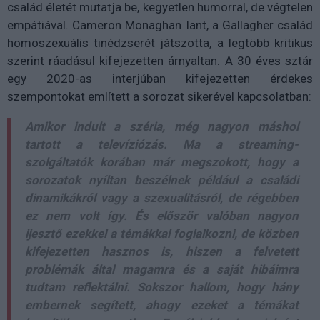
család életét mutatja be, kegyetlen humorral, de végtelen
empátiával. Cameron Monaghan Iant, a Gallagher család
homoszexuális tinédzserét játszotta, a legtöbb kritikus
szerint ráadásul kifejezetten árnyaltan. A 30 éves sztár
egy 2020-as interjúban kifejezetten érdekes
szempontokat említett a sorozat sikerével kapcsolatban:
Amikor indult a széria, még nagyon máshol
tartott a televíziózás. Ma a streaming-
szolgáltatók korában már megszokott, hogy a
sorozatok nyíltan beszélnek például a családi
dinamikákról vagy a szexualitásról, de régebben
ez nem volt így. És először valóban nagyon
ijesztő ezekkel a témákkal foglalkozni, de közben
kifejezetten hasznos is, hiszen a felvetett
problémák által magamra és a saját hibáimra
tudtam reflektálni. Sokszor hallom, hogy hány
embernek segített, ahogy ezeket a témákat