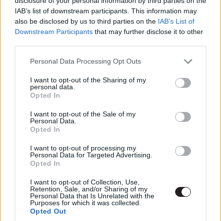
disclosure of your personal information by third parties on the
IAB’s list of downstream participants. This information may
also be disclosed by us to third parties on the
IAB’s List of
Downstream Participants
that may further disclose it to other
third parties.
Tekintsd át a trilógia
Please note that this website/app uses one or more Google
Personal Data Processing Opt Outs
services and may gather and store information including but
legfontosabb pillanatait az A
not limited to your visit or usage behaviour. You may click to
I want to opt-out of the Sharing of my
personal data.
grant or deny consent to Google and its third-party tags to
védelmező 3 új
Opted In
use your data for below specified purposes in below Google
consent section.
kedvcsinálójával
I want to opt-out of the Sale of my
Personal Data.
Opted In
Vigh Martin
|
2023 augusztus 14. 18:00
I want to opt-out of processing my
Personal Data for Targeted Advertising.
Opted In
Denzel Washington az új részben az olasz
I want to opt-out of Collection, Use,
maffiával kerül összetűzésbe.
Retention, Sale, and/or Sharing of my
Personal Data that Is Unrelated with the
Purposes for which it was collected.
Opted Out