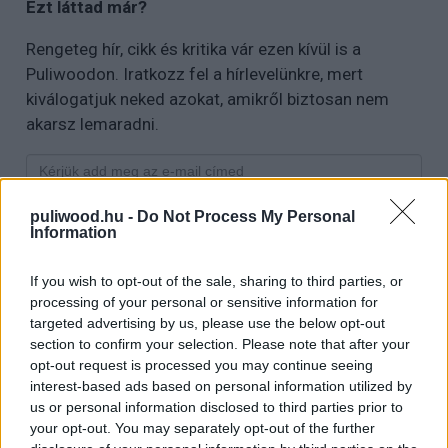
Ezt láttad már?
Rengeteg hír, cikk és kritika vár ezen kívül is a
Puliwoodon. Iratkozz fel a hírlevelünkre, mert
kiválogatjuk neked azokat, amikről biztosan nem
akarsz lemaradni.
Kijelentem, hogy az
adatkezelési nyilatkozat
tartalmát
puliwood.hu -
Do Not Process My Personal
megismertem és azt elfogadom.
Information
If you wish to opt-out of the sale, sharing to third parties, or
Feliratkozom
processing of your personal or sensitive information for
targeted advertising by us, please use the below opt-out
section to confirm your selection. Please note that after your
opt-out request is processed you may continue seeing
interest-based ads based on personal information utilized by
Címkék:
#welcome to wrexham
#üdv wrexhamben
#ryan
us or personal information disclosed to third parties prior to
reynolds
#rob mcelhenney
your opt-out. You may separately opt-out of the further