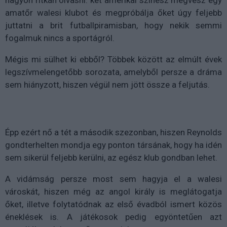
nagyon ritkán olvasni: két amerikai színész megvesz egy
amatőr walesi klubot és megpróbálja őket úgy feljebb
juttatni a brit futballpiramisban, hogy nekik semmi
fogalmuk nincs a sportágról.
Mégis mi sülhet ki ebből? Többek között az elmúlt évek
legszívmelengetőbb sorozata, amelyből persze a dráma
sem hiányzott, hiszen végül nem jött össze a feljutás.
Épp ezért nő a tét a második szezonban, hiszen Reynolds
gondterhelten mondja egy ponton társának, hogy ha idén
sem sikerül feljebb kerülni, az egész klub gondban lehet.
A vidámság persze most sem hagyja el a walesi
városkát, hiszen még az angol király is meglátogatja
őket, illetve folytatódnak az első évadból ismert közös
éneklések is. A játékosok pedig egyöntetűen azt