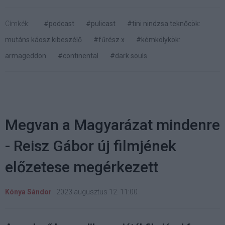
Címkék:
#podcast
#pulicast
#tini nindzsa teknőcök:
mutáns káosz kibeszélő
#fűrész x
#kémkölykök:
armageddon
#continental
#dark souls
Megvan a Magyarázat mindenre
- Reisz Gábor új filmjének
előzetese megérkezett
Kónya Sándor
|
2023 augusztus 12. 11:00