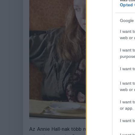
Opted 
Google 
I want t
web or d
I want t
purpose
I want 
I want t
web or d
I want t
or app.
I want t
Az Annie Hall-nak több nagy, és néhány kise
I want t