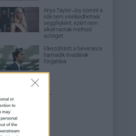
Anya Taylor-Joy szerint a
nők nem viselkedhetnek
seggfejként, ezért nem
alkalmaznak method
actinget
Elkezdődött a Severance
harmadik évadának
forgatása
_
sonal or
ection to
ou may
 personal
out of the
 downstream