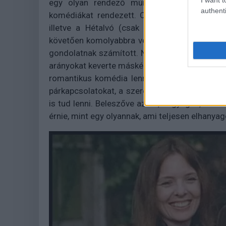
egy olyan rendező munkája ez, aki a film
authenti
komédiákat rendezett. Olyan munkák voltak 
illetve a Hétalvó (csak hogy nagyobb, isme
követően komolyabbra vegye a stílust és ne 
gondolatnak számított. Nem mintha mentes le
arányokat keverte másként. A másik nagy erény
romantikus komédia lenni, hogy közben szakít
párkapcsolatokat, a szerelmet olyan kuszának
is tud lenni. Beleszőve azt is, hogy igen, so
érnie, mint egy olyannak, ami teljesen elhanya