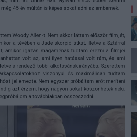
s, mint az Annie Hall. Nyilván nincs ebben semmi
en még 45 év múltán is képes sokat adni az embernek.
tem Woody Allen-t. Nem akkor láttam először filmjét,
kor a tévében a Jade skorpió átkát, illetve a Sztárral
nat, amikor igazán magaménak tudtam érezni a filmjei
Manhattan volt az, ami ilyen hatással volt rám, és ami
illetve a rendező többi alkotásának irányába. Szerettem
párkapcsolatokhoz viszonyul és maximálisan tudtam
őhőst jellemezte. Nem egyszer próbáltam erőt meríteni
indig azt érzem, hogy nagyon sokat köszönhetek neki.
t megpróbálom a továbbiakban összeszedni.