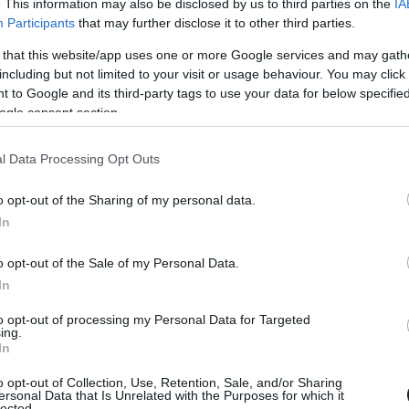
. This information may also be disclosed by us to third parties on the
IA
ek el, amely még mélyebben beásta volna magát a
Participants
that may further disclose it to other third parties.
etlen szelete lett volna az ábrázolt párkapcsolat. A
 that this website/app uses one or more Google services and may gath
rténetszálat később átmentettek a Rejtélyes manhattani
including but not limited to your visit or usage behaviour. You may click 
 lett volna, amely egy olyan embert jelöl, aki képtelen
 to Google and its third-party tags to use your data for below specifi
ogle consent section.
ze, ha ránézünk, rendkívül egyszerűvé vált: Alvy Singerről
l Data Processing Opt Outs
séli Annie Hall-lal (Diane Keaton) való kapcsolatát és
ol csúszhatott el a dolog, mi vezetett a szakításhoz.
o opt-out of the Sharing of my personal data.
In
o opt-out of the Sale of my Personal Data.
In
to opt-out of processing my Personal Data for Targeted
ing.
In
o opt-out of Collection, Use, Retention, Sale, and/or Sharing
ersonal Data that Is Unrelated with the Purposes for which it
lected.