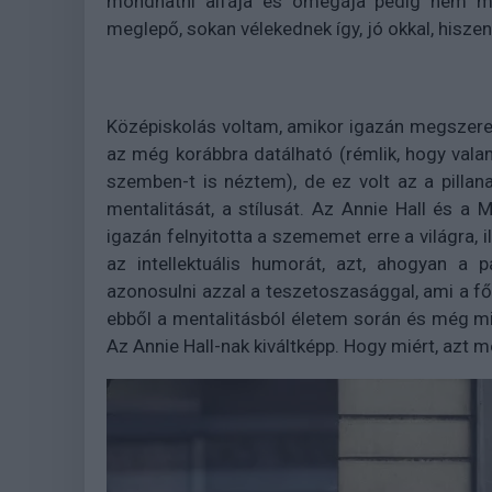
mondhatni alfája és ómegája pedig nem má
meglepő, sokan vélekednek így, jó okkal, hisz
Középiskolás voltam, amikor igazán megszeret
az még korábbra datálható (rémlik, hogy valami
szemben-t is néztem), de ez volt az a pilla
mentalitását, a stílusát. Az Annie Hall és a 
igazán felnyitotta a szememet erre a világra, 
az intellektuális humorát, azt, ahogyan a 
azonosulni azzal a teszetoszasággal, ami a f
ebből a mentalitásból életem során és még m
Az Annie Hall-nak kiváltképp. Hogy miért, az