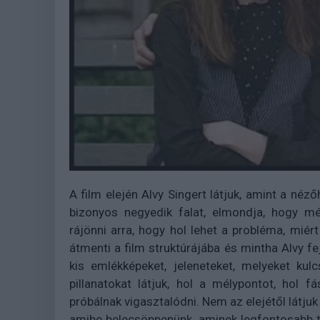
A film elején Alvy Singert látjuk, amint a néző
bizonyos negyedik falat, elmondja, hogy mé
rájönni arra, hogy hol lehet a probléma, miér
átmenti a film struktúrájába és mintha Alvy fej
kis emlékképeket, jeleneteket, melyeket ku
pillanatokat látjuk, hol a mélypontot, hol f
próbálnak vigasztalódni. Nem az elejétől látju
amibe belecsöppenünk, aminek legfontosabb t