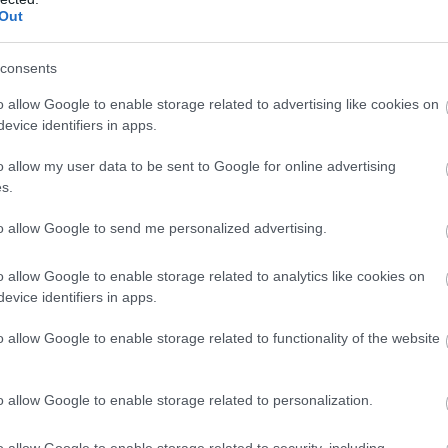
Out
consents
o allow Google to enable storage related to advertising like cookies on
evice identifiers in apps.
o allow my user data to be sent to Google for online advertising
s.
to allow Google to send me personalized advertising.
o allow Google to enable storage related to analytics like cookies on
evice identifiers in apps.
o allow Google to enable storage related to functionality of the website
o allow Google to enable storage related to personalization.
bb, de nem kevésbé fontos érdeme van. Az egyik, hogy
o allow Google to enable storage related to security, including