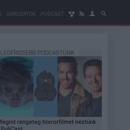
K
SOROZATOK
PODCAST
LEGFRISSEBB PODCASTÜNK
Megint rengeteg horrorfilmet néztünk
 PuliCast