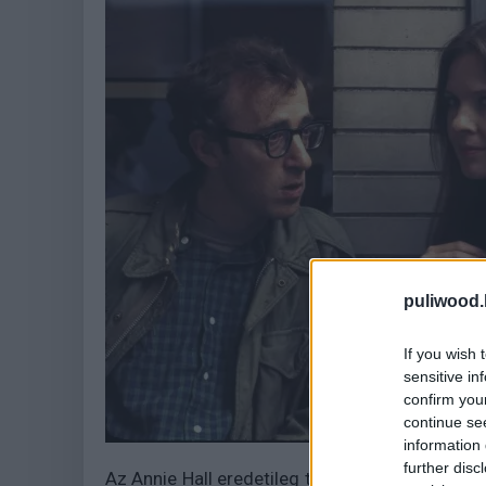
puliwood.
If you wish 
sensitive in
confirm you
continue se
information 
further disc
Az Annie Hall eredetileg teljesen másnak indu