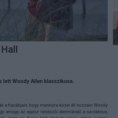
 Hall
s lett Woody Allen klasszikusa.
ak a hasábjain, hogy mennyire közel áll hozzám Woody
úgy amúgy az egész rendezői életműnek) a sarokköve,