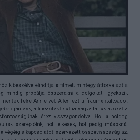
höz kibeszélve elindítja a filmet, mintegy áttörve azt a
g mindig próbálja összerakni a dolgokat, igyekszik
t mentek félre Annie-vel. Allen ezt a fragmentáltságot
ében járnánk, a linearitást sutba vágva látjuk azokat a
lcsfontosságúnak érez visszagondolva. Hol a boldog
ásultak szereplőink, hol lelkesek, hol pedig másoknál
k a végéig a kapcsolatot, szervezett összevisszaság az,
étje az, hogy hősünk megtanulja elengedni Annie-t és