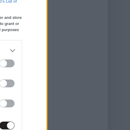
B’s List of
er and store
to grant or
ed purposes