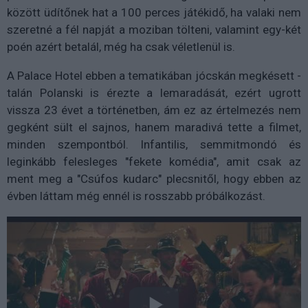
között üdítőnek hat a 100 perces játékidő, ha valaki nem
szeretné a fél napját a moziban tölteni, valamint egy-két
poén azért betalál, még ha csak véletlenül is.
A Palace Hotel ebben a tematikában jócskán megkésett -
talán Polanski is érezte a lemaradását, ezért ugrott
vissza 23 évet a történetben, ám ez az értelmezés nem
gegként sült el sajnos, hanem maradivá tette a filmet,
minden szempontból. Infantilis, semmitmondó és
leginkább felesleges "fekete komédia", amit csak az
ment meg a "Csúfos kudarc" plecsnitől, hogy ebben az
évben láttam még ennél is rosszabb próbálkozást.