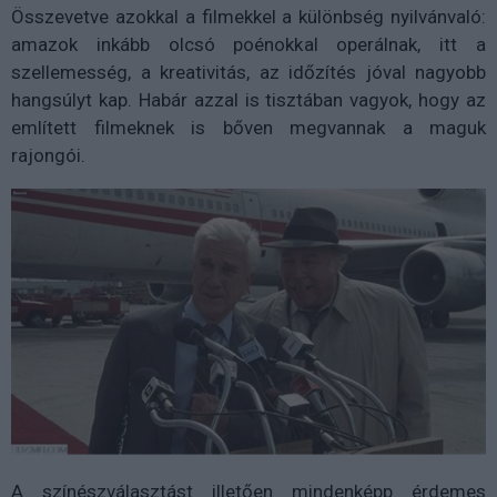
Összevetve azokkal a filmekkel a különbség nyilvánvaló:
amazok inkább olcsó poénokkal operálnak, itt a
szellemesség, a kreativitás, az időzítés jóval nagyobb
hangsúlyt kap. Habár azzal is tisztában vagyok, hogy az
említett filmeknek is bőven megvannak a maguk
rajongói.
A színészválasztást illetően mindenképp érdemes