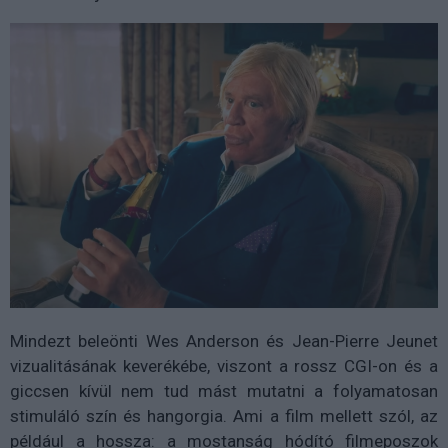
Mindezt beleönti Wes Anderson és Jean-Pierre Jeunet
vizualitásának keverékébe, viszont a rossz CGI-on és a
giccsen kívül nem tud mást mutatni a folyamatosan
stimuláló szín és hangorgia. Ami a film mellett szól, az
például a hossza: a mostanság hódító filmeposzok