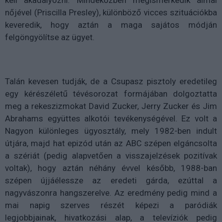
kell akadályozni. Mindeközben megismerkedik álmai
nőjével (Priscilla Presley), különböző vicces szituációkba
keveredik, hogy aztán a maga sajátos módján
felgöngyölítse az ügyet.
Talán kevesen tudják, de a Csupasz pisztoly eredetileg
egy kérészéletű tévésorozat formájában dolgoztatta
meg a rekeszizmokat David Zucker, Jerry Zucker és Jim
Abrahams együttes alkotói tevékenységével. Ez volt a
Nagyon különleges ügyosztály, mely 1982-ben indult
útjára, majd hat epizód után az ABC szépen elgáncsolta
a szériát (pedig alapvetően a visszajelzések pozitívak
voltak), hogy aztán néhány évvel később, 1988-ban
szépen újjáélessze az eredeti gárda, ezúttal a
nagyvászonra hangszerelve. Az eredmény pedig mind a
mai napig szerves részét képezi a paródiák
legjobbjainak, hivatkozási alap, a televíziók pedig