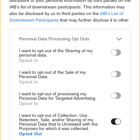
disclosure of your personal information by third parties on the
IAB’s list of downstream participants. This information may
also be disclosed by us to third parties on the
IAB’s List of
Downstream Participants
that may further disclose it to other
third parties.
Please note that this website/app uses one or more Google
Personal Data Processing Opt Outs
services and may gather and store information including but
Lényegében ez az attitűd költözött most a virtuális
not limited to your visit or usage behaviour. You may click to
I want to opt-out of the Sharing of my
térből a képernyőre, ugyanis a Kanapéhuszárokban
personal data.
grant or deny consent to Google and its third-party tags to
Opted In
fiatalok és idősek, barátok, barátnők, párok és szülők
use your data for below specified purposes in below Google
consent section.
mondják el a véleményüket egy-egy tévéműsorról, a
I want to opt-out of the Sale of my
Personal Data.
benne szereplőkről és néha nem csak a celebek, de a
Opted In
mellettük ülő is kapja az ívet rendesen. És ebben áll a
I want to opt-out of processing my
Kanapéhuszárok ereje, és pont ezért szórakoztató, mert
Personal Data for Targeted Advertising.
a szereplők akár a mi barátaink, kollégáink, szüleink is
Opted In
lehetnének, és pontosan azokat mondják, amiket mi is
I want to opt-out of Collection, Use,
gondolunk.
Retention, Sale, and/or Sharing of my
Personal Data that Is Unrelated with the
Purposes for which it was collected.
A műsor különlegessége, hogy nemcsak az RTL-en futó
Opted Out
produkciókat nézik és kritizálják a kanapéhuszárok,