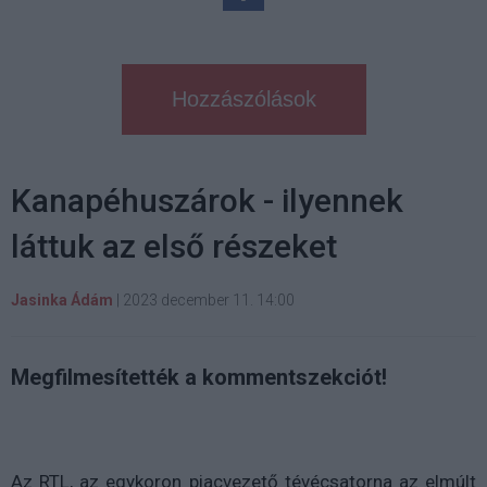
Hozzászólások
Kanapéhuszárok - ilyennek
láttuk az első részeket
Jasinka Ádám
|
2023 december 11. 14:00
Megfilmesítették a kommentszekciót!
Az RTL, az egykoron piacvezető tévécsatorna az elmúlt