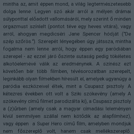
mintha az, amit éppen mond, a világ legtermészetesebb
dolga lenne. Legyen szó akár arról a mélyen drámai
súlyponttal előadott vallomásáról, mely szerint ő minden
orgazmust színlelt (pontot téve egy heves vitára), vagy
arról, ahogyan megdicséri Jane Spencer hódját ("De
szép szőrös."). Szerepét lényegében úgy játssza, mintha
fogalma nem lenne arról, hogy éppen egy paródiában
szerepel - az ezzel járó őszinte sutaság pedig tökéletes
alkotóelemévé válik az eredménynek. A színész ezt
követően bár több filmben, tévésorozatban szerepelt,
leginkább olyan filmekben híresült el, amelyek ugyanúgy a
paródia eszközeivel éltek, mint a Csupasz pisztoly. A
kétezres években ott volt a Sziki szökevény (amely A
szökevény című filmet parodizálta ki), a Csupasz pisztoly
a (z)űrben (amely csak a magyar címadási leleményen
kívül semmilyen szállal nem kötődik az alapfilmhez),
vagy éppen a Super Hero című film, amelyben mondjuk
nem főszereplő volt, hanem csak mellékszereplő.