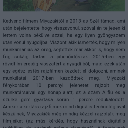
Kedvenc filmem Miyazakitól a 2013-as Szél támad, ami
után bejelentette, hogy visszavonul, szóval én teljesen ki
lettem volna békülve azzal, ha egy ilyen gyöngyszem
után vonul nyugdíjba. Viszont akik ismerték, hogy milyen
munkamániás az öreg, sejtették már akkor is, hogy nem
fog sokáig tartani a pihenőidőszak. 2015-ben egy
rövidfilm erejéig visszatért a nyugdíjból, majd ezek után
egy egész estés rajzfilmen kezdett el dolgozni, aminek
munkálatai 2017-ben kezdődtek meg. Miyazaki
fénykorában 10 percnyi jelenetet rajzolt meg
munkatársaival egy hónap alatt, ez a szám A fiú és a
szürke gém gyártása során 1 percre redukálódott.
Amikor a kortárs rajzfilmek mind digitális technológiával
készülnek, Miyazakiék még mindig kézzel rajzolják meg
filmjeiket (az más kérdés, hogy használnak digitális