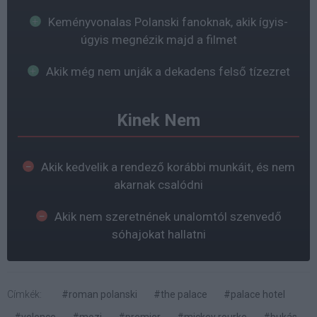
Keményvonalas Polanski fanoknak, akik ígyis-
úgyis megnézik majd a filmet
Akik még nem unják a dekadens felső tízezret
Kinek Nem
Akik kedvelik a rendező korábbi munkáit, és nem
akarnak csalódni
Akik nem szeretnének unalomtól szenvedő
sóhajokat hallatni
Címkék:
#roman polanski
#the palace
#palace hotel