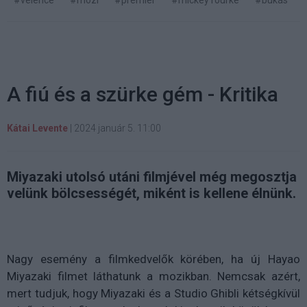
#velence
#mozi
#premier
#mickey rourke
#bukás
A fiú és a szürke gém - Kritika
Kátai Levente
|
2024 január 5. 11:00
Miyazaki utolsó utáni filmjével még megosztja
velünk bölcsességét, miként is kellene élnünk.
Nagy esemény a filmkedvelők körében, ha új Hayao
Miyazaki filmet láthatunk a mozikban. Nemcsak azért,
mert tudjuk, hogy Miyazaki és a Studio Ghibli kétségkívül