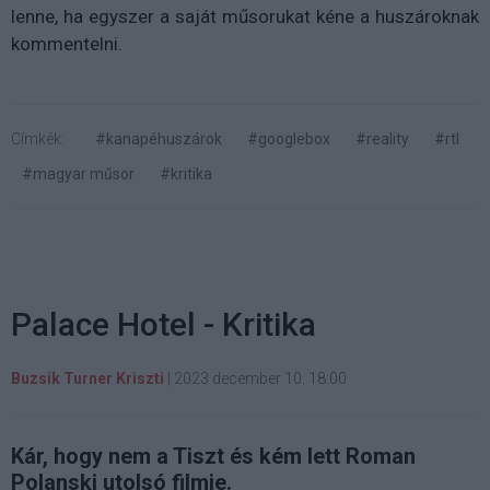
lenne, ha egyszer a saját műsorukat kéne a huszároknak
kommentelni.
Címkék:
#kanapéhuszárok
#googlebox
#reality
#rtl
#magyar műsor
#kritika
Palace Hotel - Kritika
Buzsik Turner Kriszti
|
2023 december 10. 18:00
Kár, hogy nem a Tiszt és kém lett Roman
Polanski utolsó filmje.