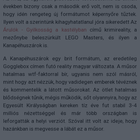
években bizony csak a második erő volt, nem is csoda,
hogy idén rengeteg új formátumot képernyőre tűztek.
Ilyen volt a szerintünk kihagyhatatlanul jóra sikeredett Az
Árulók - Gyilkosság a kastélyban
című krimireality, a
mezőnybe beleszürkült LEGO Masters, és ilyen a
Kanapéhuszárok is.
A Kanapéhuszárok egy brit formátum, az eredetileg
Gogglebox
címen futó reality magyar változata. A műsor
hatalmas wtf-faktorral bír, ugyanis nem szól másról,
mint hogy azt nézzük, hogy vadidegen emberek tévéznek
és kommentelik a látott műsorokat. Az ötlet hatalmas
blődségnek tűnik, mégis működik, sőt olyannyira, hogy az
Egyesült Királyságban kereken tíz éve fut stabil 3-4
milliós nézettséggel és már több országban is
leforgatták a helyi verziót. Szóval itt volt az ideje, hogy
hazánkban is megvesse a lábát ez a műsor.