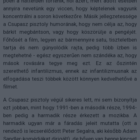
poén a háttérben történik, hol azért, mert adott esetben
annyira nevetünk egy viccen, hogy képtelenek vagyunk
koncentrálni a soron következőre. Másik jellegzetessége
a Csupasz pisztoly humorának, hogy nem célja az, hogy
bárkit megbántson, vagy hogy köszörülje a pengéjét.
Főhősét a film, legyen az bármennyire satu, tiszteletben
tartja és nem gúnyolódik rajta, pedig több ízben is
megtehetné - egész egyszerűen nem szándéka az, hogy
mások rovására tegye meg ezt. Ez az őszintén
szerethető infantilizmus, ennek az infantilizmusnak az
elfogadása teszi többek között könnyen kedvelhetővé a
filmet.
A Csupasz pisztoly végül sikeres lett, mi sem bizonyítja
ezt jobban, mint hogy 1991-ben a második része, 1994-
ben pedig a harmadik része érkezett a mozikba. A
harmadik ugyan már a fáradás jeleit mutatta (ott a
rendező is lecserélődött Peter Segalra, aki később Adam
Sandler-komédiákat dirigált), de bőven van benne kincset