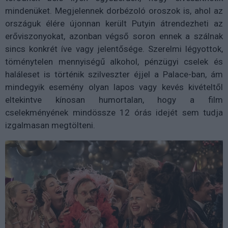
mindenüket. Megjelennek dorbézoló oroszok is, ahol az
országuk élére újonnan került Putyin átrendezheti az
erőviszonyokat, azonban végső soron ennek a szálnak
sincs konkrét íve vagy jelentősége. Szerelmi légyottok,
töménytelen mennyiségű alkohol, pénzügyi cselek és
haláleset is történik szilveszter éjjel a Palace-ban, ám
mindegyik esemény olyan lapos vagy kevés kivételtől
eltekintve kínosan humortalan, hogy a film
cselekményének mindössze 12 órás idejét sem tudja
izgalmasan megtölteni.