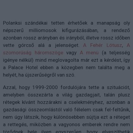
Polanksi szándékai tetten érhetőek a manapság oly
népszerű milliomosok kifigurázásában, a rendező
azonban rossz arányban és irányból, illetve rossz időben
vette górcső alá a jelenséget.
A Fehér Lótusz
,
A
szomorúság háromszöge
vagy
A menü
(a teljesség
igénye nélkül) mind meglovagolta már ezt a kérdést, így
a Palace Hotel ebben a közegben nem találta meg a
helyét, ha újszerűségről van szó.
Azzal, hogy 1999-2000 fordulójára tette a szituációt,
amelyben összezárta a világ gazdagjait, talán plusz
rétegek kívánt hozzárakni a cselekményhez, azonban a
gazdasági összeomlástól való félelem csak fel-feltűnik,
nem úgy látszik, hogy különösebben sújtja ezt a réteget
a rettegés, miközben a vagyonos emberek rendre nem
törődnek bele ilyen egyszerűen, hogy elveszíthetik