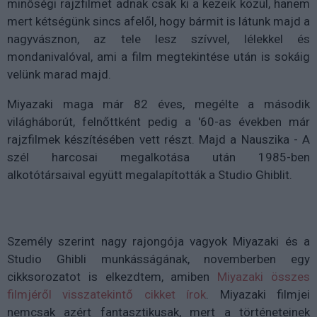
minőségi rajzfilmet adnak csak ki a kezeik közül, hanem
mert kétségünk sincs afelől, hogy bármit is látunk majd a
nagyvásznon, az tele lesz szívvel, lélekkel és
mondanivalóval, ami a film megtekintése után is sokáig
velünk marad majd.
Miyazaki maga már 82 éves, megélte a második
világháborút, felnőttként pedig a '60-as években már
rajzfilmek készítésében vett részt. Majd a Nauszika - A
szél harcosai megalkotása után 1985-ben
alkotótársaival együtt megalapították a Studio Ghiblit.
Személy szerint nagy rajongója vagyok Miyazaki és a
Studio Ghibli munkásságának, novemberben egy
cikksorozatot is elkezdtem, amiben
Miyazaki összes
filmjéről visszatekintő cikket írok
. Miyazaki filmjei
nemcsak azért fantasztikusak, mert a történeteinek