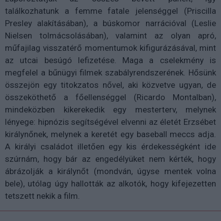
találkozhatunk a femme fatale jelenséggel (Priscilla
Presley alakításában), a búskomor narrációval (Leslie
Nielsen tolmácsolásában), valamint az olyan apró,
műfajilag visszatérő momentumok kifigurázásával, mint
az utcai besúgó lefizetése. Maga a cselekmény is
megfelel a bűnügyi filmek szabályrendszerének. Hősünk
összejön egy titokzatos nővel, aki közvetve ugyan, de
összeköthető a főellenséggel (Ricardo Montalban),
mindeközben kikerekedik egy mesterterv, melynek
lényege: hipnózis segítségével elvenni az életét Erzsébet
királynőnek, melynek a keretét egy baseball meccs adja.
A királyi családot illetően egy kis érdekességként ide
szúrnám, hogy bár az engedélyüket nem kérték, hogy
ábrázolják a királynőt (mondván, úgyse mentek volna
bele), utólag úgy hallották az alkotók, hogy kifejezetten
tetszett nekik a film.