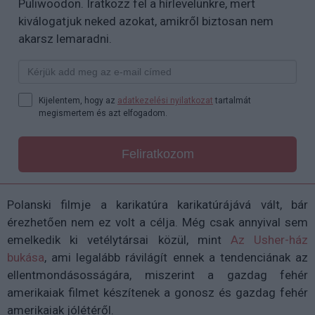
Puliwoodon. Iratkozz fel a hírlevelünkre, mert
kiválogatjuk neked azokat, amikről biztosan nem
akarsz lemaradni.
Kijelentem, hogy az
adatkezelési nyilatkozat
tartalmát
megismertem és azt elfogadom.
Feliratkozom
Polanski filmje a karikatúra karikatúrájává vált, bár
érezhetően nem ez volt a célja. Még csak annyival sem
emelkedik ki vetélytársai közül, mint
Az Usher-ház
bukása
, ami legalább rávilágít ennek a tendenciának az
ellentmondásosságára, miszerint a gazdag fehér
amerikaiak filmet készítenek a gonosz és gazdag fehér
amerikaiak jólétéről.