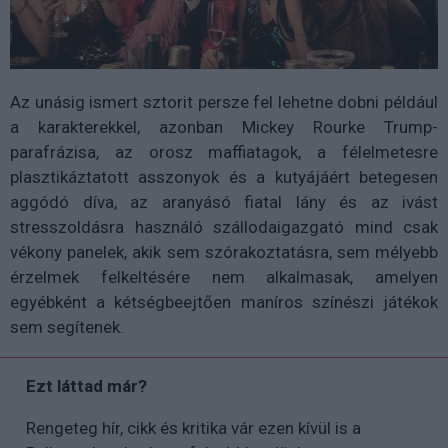
Az unásig ismert sztorit persze fel lehetne dobni például
a karakterekkel, azonban Mickey Rourke Trump-
parafrázisa, az orosz maffiatagok, a félelmetesre
plasztikáztatott asszonyok és a kutyájáért betegesen
aggódó díva, az aranyásó fiatal lány és az ivást
stresszoldásra használó szállodaigazgató mind csak
vékony panelek, akik sem szórakoztatásra, sem mélyebb
érzelmek felkeltésére nem alkalmasak, amelyen
egyébként a kétségbeejtően maníros színészi játékok
sem segítenek.
Ezt láttad már?
Rengeteg hír, cikk és kritika vár ezen kívül is a