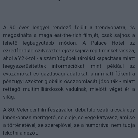
A 90 éves lengyel rendező felült a trendvonatra, és
megcsinálta a maga eat-the-rich filmjét, csak sajnos a
lehető legbugyutább módon. A Palace Hotel az
ezredforduló szilveszter éjszakájára repít minket vissza,
ahol a Y2K-től - a számítógépek tárolási kapacitása miatt
leegyszerűsítettek információkat, mint például az
évszámokat és gazdasági adatokat, ami miatt főként a
pénzügyi szektor globális összeomlását jósolták - miatt
rettegő multimilliárdosok vadulnak, mielőtt véget ér a
világ.
A 80. Velencei Filmfesztiválon debütáló szatíra csak egy
innen-onnan merítgető, se eleje, se vége katyvasz, ami se
a történetével, se szereplővel, se a humorával nem tudja
lekötni a nézőt.