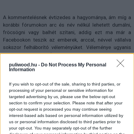
A kommentelésnek évtizedes a hagyománya, ám míg a
korábbi fórumokon arc és név nélkül lehetett dumálni,
fröcsögni vagy balhét szítani, addig ezt ma már a
Facebookon teszik az emberek, arccal, névvel vállalva
sokszor felháborító véleményüket. Véleménye ugyanis
mindenkinek van, sőt úgy érzik, hogy azt el is kell
mondaniuk, akár egyenesen az adott hírességnek
puliwood.hu -
Do Not Process My Personal
címezve, akinek az életét több száz kilométerről,
Information
ismeretlenül is jobban értik, mint az illető, akire a
If you wish to opt-out of the sale, sharing to third parties, or
karaktereket dobálják.
processing of your personal or sensitive information for
targeted advertising by us, please use the below opt-out
section to confirm your selection. Please note that after your
opt-out request is processed you may continue seeing
interest-based ads based on personal information utilized by
us or personal information disclosed to third parties prior to
your opt-out. You may separately opt-out of the further