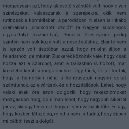
megjegyezni azt, hogy alapvető szándék volt, hogy olyan
színészeket válasszanak a szerepekre, akik nem
rutinosak a komédiában, a paródiában. Nielsen is inkább
drámákban jeleskedett ezelőtt (a Nagyon különleges
ügyosztályt leszámítva), Priscilla Presley-nek pedig
szintén nem sok köze volt a nevettetéshez. Eleinte nem
is igazán volt tisztában azzal, hogy miként álljon a
feladathoz, de miután Zuckerék közölték vele, hogy csak
hozza azt a szerepet, amit a Dallasban is hozott, már
közelebb került a megoldáshoz. Úgy tűnik, ők jól tudták,
hogy a humorban néha a kontrasztok nagyon sokat
számítanak, az elvárások és a hozzáállások. Lehet, hogy
valaki évek óta azon dolgozik, hogy rekeszizmokat
mozgasson meg, de simán lehet, hogy nagyobb sikerrel
jár az, aki úgy teszi ezt, hogy el sem várnánk tőle. És úgy,
hogy közben látszólag, mintha nem is tudná, hogy éppen
mi célból teszi a dolgát.