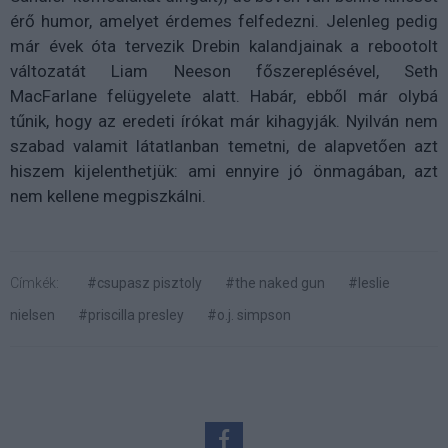
érő humor, amelyet érdemes felfedezni. Jelenleg pedig
már évek óta tervezik Drebin kalandjainak a rebootolt
változatát Liam Neeson főszereplésével, Seth
MacFarlane felügyelete alatt. Habár, ebből már olybá
tűnik, hogy az eredeti írókat már kihagyják. Nyilván nem
szabad valamit látatlanban temetni, de alapvetően azt
hiszem kijelenthetjük: ami ennyire jó önmagában, azt
nem kellene megpiszkálni.
Címkék:
#csupasz pisztoly
#the naked gun
#leslie
nielsen
#priscilla presley
#o.j. simpson