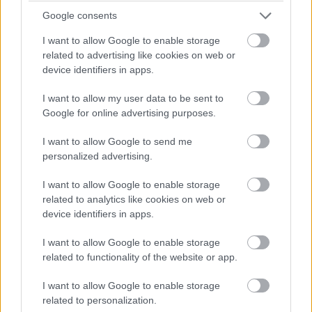
hanem néznek TV2-s, köztévés és kábelen futó, magyar
Google consents
és külföldi sorozatokat egyaránt. És mint azt sejthetjük,
I want to allow Google to enable storage
mindenről és mindenkiről van véleményük. A
related to advertising like cookies on web or
kanapéhuszárok nem csak kritizálnak, de ha mégis, akkor
device identifiers in apps.
se mennek bele mélyelemzésbe, egyszerűen elmondják,
I want to allow my user data to be sent to
hogy az illető nekik miért antipatikus, vagy hogy az adott
Google for online advertising purposes.
műsor miért nézhetetlen és amúgy is, fúj.
I want to allow Google to send me
personalized advertising.
I want to allow Google to enable storage
related to analytics like cookies on web or
device identifiers in apps.
I want to allow Google to enable storage
related to functionality of the website or app.
I want to allow Google to enable storage
related to personalization.