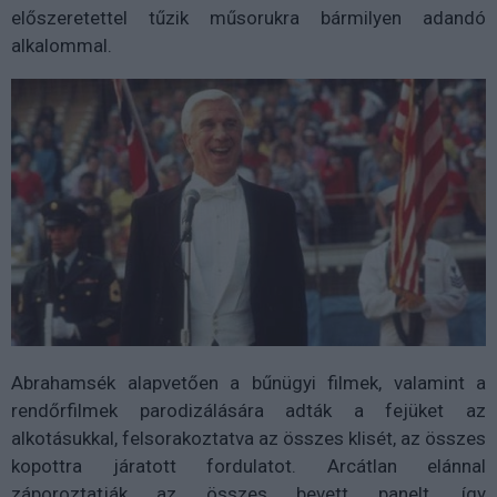
előszeretettel tűzik műsorukra bármilyen adandó
alkalommal.
Abrahamsék alapvetően a bűnügyi filmek, valamint a
rendőrfilmek parodizálására adták a fejüket az
alkotásukkal, felsorakoztatva az összes klisét, az összes
kopottra járatott fordulatot. Arcátlan elánnal
záporoztatják az összes bevett panelt, így