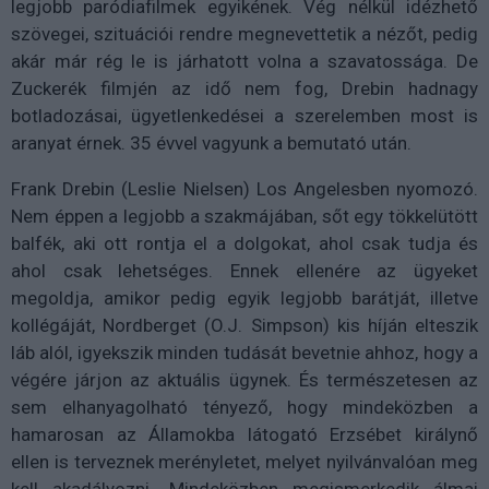
legjobb paródiafilmek egyikének. Vég nélkül idézhető
szövegei, szituációi rendre megnevettetik a nézőt, pedig
akár már rég le is járhatott volna a szavatossága. De
Zuckerék filmjén az idő nem fog, Drebin hadnagy
botladozásai, ügyetlenkedései a szerelemben most is
aranyat érnek. 35 évvel vagyunk a bemutató után.
Frank Drebin (Leslie Nielsen) Los Angelesben nyomozó.
Nem éppen a legjobb a szakmájában, sőt egy tökkelütött
balfék, aki ott rontja el a dolgokat, ahol csak tudja és
ahol csak lehetséges. Ennek ellenére az ügyeket
megoldja, amikor pedig egyik legjobb barátját, illetve
kollégáját, Nordberget (O.J. Simpson) kis híján elteszik
láb alól, igyekszik minden tudását bevetnie ahhoz, hogy a
végére járjon az aktuális ügynek. És természetesen az
sem elhanyagolható tényező, hogy mindeközben a
hamarosan az Államokba látogató Erzsébet királynő
ellen is terveznek merényletet, melyet nyilvánvalóan meg