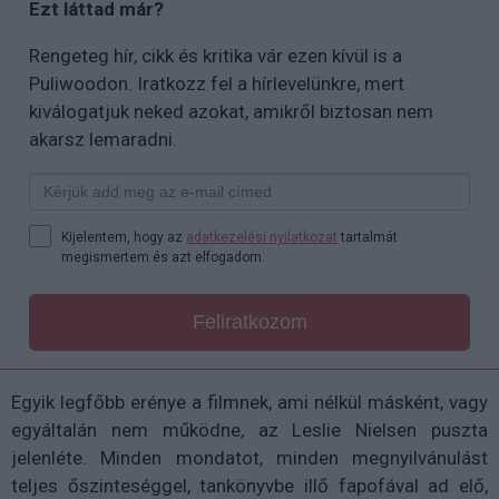
Ezt láttad már?
Rengeteg hír, cikk és kritika vár ezen kívül is a
Puliwoodon. Iratkozz fel a hírlevelünkre, mert
kiválogatjuk neked azokat, amikről biztosan nem
akarsz lemaradni.
Kijelentem, hogy az
adatkezelési nyilatkozat
tartalmát
megismertem és azt elfogadom.
Feliratkozom
Egyik legfőbb erénye a filmnek, ami nélkül másként, vagy
egyáltalán nem működne, az Leslie Nielsen puszta
jelenléte. Minden mondatot, minden megnyilvánulást
teljes őszinteséggel, tankönyvbe illő fapofával ad elő,