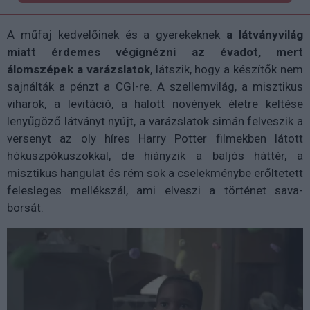
A műfaj kedvelőinek és a gyerekeknek
a látványvilág
miatt érdemes végignézni az évadot, mert
álomszépek a varázslatok
, látszik, hogy a készítők nem
sajnálták a pénzt a CGI-re. A szellemvilág, a misztikus
viharok, a levitáció, a halott növények életre keltése
lenyűgöző látványt nyújt, a varázslatok simán felveszik a
versenyt az oly híres Harry Potter filmekben látott
hókuszpókuszokkal, de hiányzik a baljós háttér, a
misztikus hangulat és rém sok a cselekménybe erőltetett
felesleges mellékszál, ami elveszi a történet sava-
borsát.