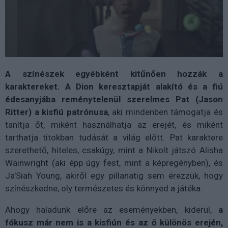
A színészek egyébként kitűnően hozzák a
karaktereket. A Dion keresztapját alakító és a fiú
édesanyjába reménytelenül szerelmes Pat (Jason
Ritter) a kisfiú patrónusa
, aki mindenben támogatja és
tanítja őt, miként használhatja az erejét, és miként
tarthatja titokban tudását a világ előtt. Pat karaktere
szerethető, hiteles, csakúgy, mint a Nikolt játszó Alisha
Wainwright (aki épp úgy fest, mint a képregényben), és
Ja'Siah Young, akiről egy pillanatig sem érezzük, hogy
színészkedne, oly természetes és könnyed a játéka.
Ahogy haladunk előre az eseményekben, kiderül,
a
fókusz már nem is a kisfiún és az ő különös erején,