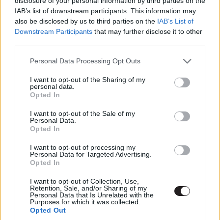
disclosure of your personal information by third parties on the
Címkék:
#james gunn
#deadpool
#ironman
IAB’s list of downstream participants. This information may
#vasember
#irány a pókverzum
#into the spiderverse
also be disclosed by us to third parties on the
IAB’s List of
Downstream Participants
that may further disclose it to other
third parties.
Please note that this website/app uses one or more Google
Personal Data Processing Opt Outs
services and may gather and store information including but
not limited to your visit or usage behaviour. You may click to
I want to opt-out of the Sharing of my
Már lemezen is beszerezhető
personal data.
grant or deny consent to Google and its third-party tags to
Opted In
use your data for below specified purposes in below Google
az utóbbi két év legnézettebb
consent section.
I want to opt-out of the Sale of my
Personal Data.
magyar filmje
Opted In
I want to opt-out of processing my
Kovács Gergő
|
2022 február 28. 16:00
Personal Data for Targeted Advertising.
Opted In
I want to opt-out of Collection, Use,
A Toxikoma kétféle változatban, több extra
Retention, Sale, and/or Sharing of my
Personal Data that Is Unrelated with the
tartalommal kiegészülve landolhat a
Purposes for which it was collected.
filmgyűjtőknél.
Opted Out