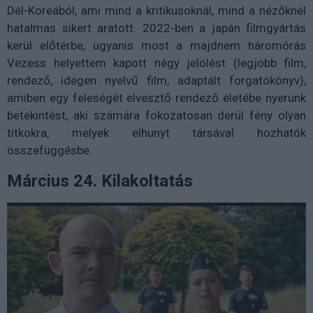
Dél-Koreából, ami mind a kritikusoknál, mind a nézőknél
hatalmas sikert aratott. 2022-ben a japán filmgyártás
kerül előtérbe, ugyanis most a majdnem háromórás
Vezess helyettem kapott négy jelölést (legjobb film,
rendező, idegen nyelvű film, adaptált forgatókönyv),
amiben egy feleségét elvesztő rendező életébe nyerünk
betekintést, aki számára fokozatosan derül fény olyan
titkokra, melyek elhunyt társával hozhatók
összefüggésbe.
Március 24. Kilakoltatás