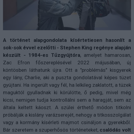
A történet alapgondolata kísértetiesen hasonlít a
sok-sok évvel ezelőtti - Stephen King regénye alapján
készült - 1984-es Tűzgyújtóra
, amelyet hamarosan,
Zac Efron főszereplésével 2022 májusában, új
köntösben láthatunk újra. Ott a "problémás" kisgyerek
egy lány, Charlie, aki a puszta gondolatával képes tüzet
gyújtani. Ha ingerült vagy fél, ha lelkileg zaklatott, a tüzek
maguktól gyulladnak ki körülötte, ő pedig, mivel még
kicsi, nemigen tudja kontrollálni sem a haragját, sem az
általa keltett káoszt. A szülei érthető módon titkolni
próbálják a kislány varázserejét, nehogy a titkosszolgálat
vagy a kormány kísérleti majmot csináljon a gyerekből.
Bár szeretem a szuperhősös történeteket,
csalódás volt