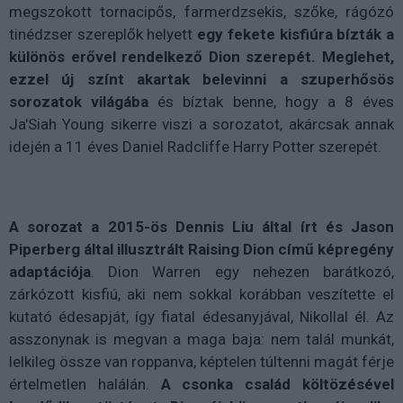
megszokott tornacipős, farmerdzsekis, szőke, rágózó
tinédzser szereplők helyett
egy fekete kisfiúra bízták a
különös erővel rendelkező Dion szerepét. Meglehet,
ezzel új színt akartak belevinni a szuperhősös
sorozatok világába
és bíztak benne, hogy a 8 éves
Ja'Siah Young sikerre viszi a sorozatot, akárcsak annak
idején a 11 éves Daniel Radcliffe Harry Potter szerepét.
A sorozat a 2015-ös Dennis Liu által írt és Jason
Piperberg által illusztrált Raising Dion című képregény
adaptációja
. Dion Warren egy nehezen barátkozó,
zárkózott kisfiú, aki nem sokkal korábban veszítette el
kutató édesapját, így fiatal édesanyjával, Nikollal él. Az
asszonynak is megvan a maga baja: nem talál munkát,
lelkileg össze van roppanva, képtelen túltenni magát férje
értelmetlen halálán.
A csonka család költözésével