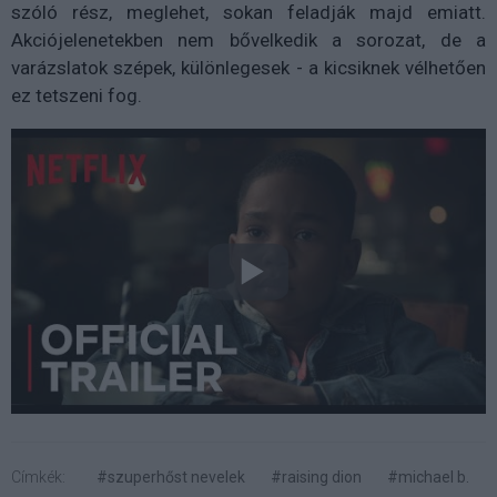
szóló rész, meglehet, sokan feladják majd emiatt.
Akciójelenetekben nem bővelkedik a sorozat, de a
varázslatok szépek, különlegesek - a kicsiknek vélhetően
ez tetszeni fog.
Címkék:
#szuperhőst nevelek
#raising dion
#michael b.