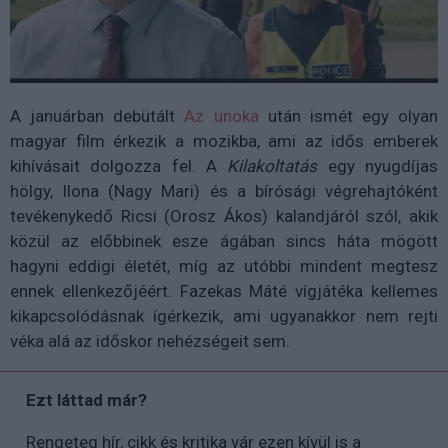
A januárban debütált
Az unoka
után ismét egy olyan
magyar film érkezik a mozikba, ami az idős emberek
kihívásait dolgozza fel. A
Kilakoltatás
egy nyugdíjas
hölgy, Ilona (Nagy Mari) és a bírósági végrehajtóként
tevékenykedő Ricsi (Orosz Ákos) kalandjáról szól, akik
közül az előbbinek esze ágában sincs háta mögött
hagyni eddigi életét, míg az utóbbi mindent megtesz
ennek ellenkezőjéért. Fazekas Máté vígjátéka kellemes
kikapcsolódásnak ígérkezik, ami ugyanakkor nem rejti
véka alá az időskor nehézségeit sem.
Ezt láttad már?
Rengeteg hír, cikk és kritika vár ezen kívül is a