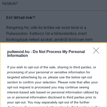
listátok?
Ezt láttad már?
Rengeteg hír, cikk és kritika vár ezen kívül is a
Puliwoodon. Iratkozz fel a hírlevelünkre, mert
kiválogatjuk neked azokat, amikről biztosan nem
akarsz lemaradni.
puliwood.hu -
Do Not Process My Personal
Information
Kijelentem, hogy az
adatkezelési nyilatkozat
tartalmát
If you wish to opt-out of the sale, sharing to third parties, or
megismertem és azt elfogadom.
processing of your personal or sensitive information for
targeted advertising by us, please use the below opt-out
section to confirm your selection. Please note that after your
Feliratkozom
opt-out request is processed you may continue seeing
interest-based ads based on personal information utilized by
us or personal information disclosed to third parties prior to
your opt-out. You may separately opt-out of the further