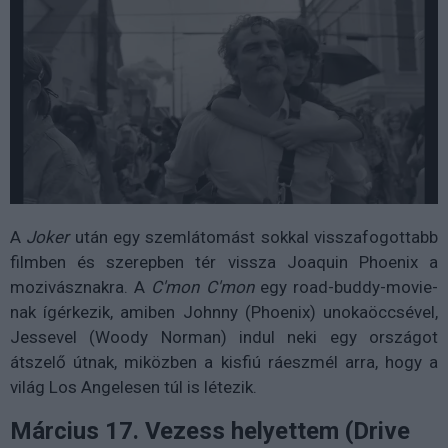
A
Joker
után egy szemlátomást sokkal visszafogottabb
filmben és szerepben tér vissza Joaquin Phoenix a
mozivásznakra. A
C'mon C'mon
egy road-buddy-movie-
nak ígérkezik, amiben Johnny (Phoenix) unokaöccsével,
Jessevel (Woody Norman) indul neki egy országot
átszelő útnak, miközben a kisfiú ráeszmél arra, hogy a
világ Los Angelesen túl is létezik.
Március 17. Vezess helyettem (Drive