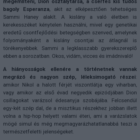
megemlíteni, Dion osztálytársa, a cserfes kis tudós
bagoly Esperanza
, akit az elképesztően tehetséges
Sammi Haney alakít. A kislány a való életben is
kerekesszéket kénytelen használni, mivel egy genetikai
eredetű csontfejlődési betegségben szenved, amelynek
folyományaként a kislány csontjai az átlagnál is
törékenyebbek. Sammi a legklasszabb gyerekszereplő
ebben a sorozatban. Okos, vidám, vicces és imádnivaló!
A hiányosságok ellenére a történetnek vannak
megrázó és nagyon szép, léleksimogató részei
:
amikor Nikol a halott férjét viszontlátja egy viharban,
vagy amikor az első évad negyedik epizódjában Dion
csillagokat varázsol édesanyja szobájába. Felcsendül
egy-két szép dal, de a misztikus részekhez jobban illett
volna a hip-hop helyett valami éteri, ami a varázslatok
mögé simul és még megmagyarázhatatlanabbá teszi a
természetfeletti jelenségeket.