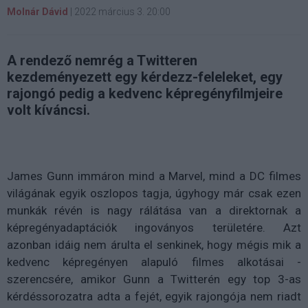
Molnár Dávid
|
2022 március 3. 20:00
A rendező nemrég a Twitteren
kezdeményezett egy kérdezz-feleleket, egy
rajongó pedig a kedvenc képregényfilmjeire
volt kíváncsi.
James Gunn immáron mind a Marvel, mind a DC filmes
világának egyik oszlopos tagja, úgyhogy már csak ezen
munkák révén is nagy rálátása van a direktornak a
képregényadaptációk ingoványos területére. Azt
azonban idáig nem árulta el senkinek, hogy mégis mik a
kedvenc képregényen alapuló filmes alkotásai -
szerencsére, amikor Gunn a Twitterén egy top 3-as
kérdéssorozatra adta a fejét, egyik rajongója nem riadt