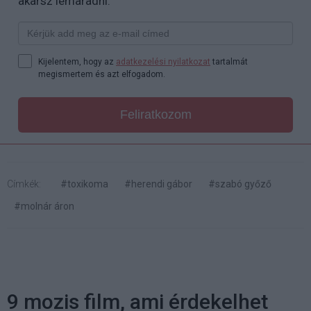
akarsz lemaradni.
Kijelentem, hogy az
adatkezelési nyilatkozat
tartalmát
megismertem és azt elfogadom.
Feliratkozom
Címkék:
#toxikoma
#herendi gábor
#szabó győző
#molnár áron
9 mozis film, ami érdekelhet