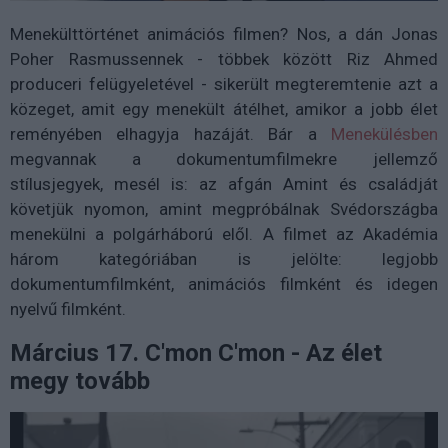
Menekülttörténet animációs filmen? Nos, a dán Jonas
Poher Rasmussennek - többek között Riz Ahmed
produceri felügyeletével - sikerült megteremtenie azt a
közeget, amit egy menekült átélhet, amikor a jobb élet
reményében elhagyja hazáját. Bár a
Menekülésben
megvannak a dokumentumfilmekre jellemző
stílusjegyek, mesél is: az afgán Amint és családját
követjük nyomon, amint megpróbálnak Svédországba
menekülni a polgárháború elől. A filmet az Akadémia
három kategóriában is jelölte: legjobb
dokumentumfilmként, animációs filmként és idegen
nyelvű filmként.
Március 17. C'mon C'mon - Az élet
megy tovább