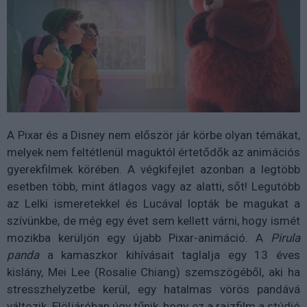
A Pixar és a Disney nem először jár körbe olyan témákat,
melyek nem feltétlenül maguktól értetődők az animációs
gyerekfilmek körében. A végkifejlet azonban a legtöbb
esetben több, mint átlagos vagy az alatti, sőt! Legutóbb
az Lelki ismeretekkel és Lucával lopták be magukat a
szívünkbe, de még egy évet sem kellett várni, hogy ismét
mozikba kerüljön egy újabb Pixar-animáció. A
Pirula
panda
a kamaszkor kihívásait taglalja egy 13 éves
kislány, Mei Lee (Rosalie Chiang) szemszögéből, aki ha
stresszhelyzetbe kerül, egy hatalmas vörös pandává
változik. Elöljáróban úgy tűnik, hogy ez a rajzfilm a stúdió