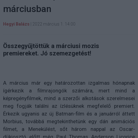
márciusban
Hegyi Balázs
|
2022 március 1. 14:00
Összegyűjtöttük a márciusi mozis
premiereket. Jó szemezgetést!
A március már egy határozottan izgalmas hónapnak
ígérkezik a filmrajongók számára, mert mind a
képregényfilmek, mind a szerzői alkotások szerelmesei
meg fogják találni az ízlésüknek megfelelő premiert.
Érkezik ugyanis az új Batman-film és a januárról áttett
Morbius, továbbá megtekinthetünk egy dán animációs
filmet, a Menekülést, sőt három nappal az Oscar-
díjkiosztó előtt még Paul Thomas Anderson Licorice