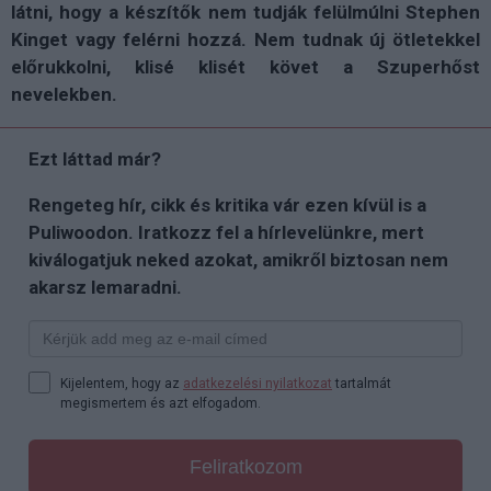
látni, hogy a készítők nem tudják felülmúlni Stephen
Kinget vagy felérni hozzá. Nem tudnak új ötletekkel
előrukkolni, klisé klisét követ a Szuperhőst
nevelekben.
Ezt láttad már?
Rengeteg hír, cikk és kritika vár ezen kívül is a
Puliwoodon. Iratkozz fel a hírlevelünkre, mert
kiválogatjuk neked azokat, amikről biztosan nem
akarsz lemaradni.
Kijelentem, hogy az
adatkezelési nyilatkozat
tartalmát
megismertem és azt elfogadom.
Feliratkozom