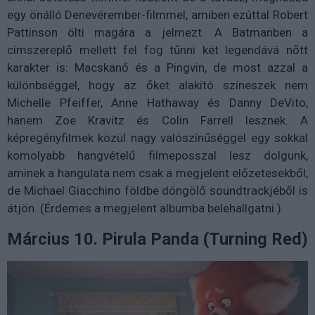
egy önálló Denevérember-filmmel, amiben ezúttal Robert
Pattinson ölti magára a jelmezt. A Batmanben a
címszereplő mellett fel fog tűnni két legendává nőtt
karakter is: Macskanő és a Pingvin, de most azzal a
különbséggel, hogy az őket alakító színeszek nem
Michelle Pfeiffer, Anne Hathaway és Danny DeVito,
hanem Zoe Kravitz és Colin Farrell lesznek. A
képregényfilmek közül nagy valószínűséggel egy sokkal
komolyabb hangvételű filmeposszal lesz dolgunk,
aminek a hangulata nem csak a megjelent előzetesekből,
de Michael Giacchino földbe döngölő soundtrackjéből is
átjön. (Érdemes a megjelent albumba belehallgatni.)
Március 10. Pirula Panda (Turning Red)