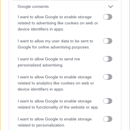
Google consents
I want to allow Google to enable storage
A járványhelyzet dacára kifejezetten nagyot ment
related to advertising like cookies on web or
Herendi Gábor filmje, a Szabó Győző színművész
device identifiers in apps.
leggyötrelmesebb drogos időszakát feldolgozó
I want to allow my user data to be sent to
Toxikoma
, méghozzá olyannyira, hogy a 2020-2021-es
Google for online advertising purposes.
évek legnézettebb magyar filmje is lett. Az alkotás a
napokban fizikai hordozókon is megjelent, tehát aki
I want to allow Google to send me
personalized advertising.
szerette Herendi filmjét, annak már csak a bónusz
tartalmak miatt is érdemes elgondolkodnia a
I want to allow Google to enable storage
bezsákolásán.
related to analytics like cookies on web or
device identifiers in apps.
I want to allow Google to enable storage
A Toxikoma a Szabó Győző által írt, rendkívül személyes
related to functionality of the website or app.
azonos című könyv alapján készült, melyben a színész
I want to allow Google to enable storage
életének egy sorsfordító időszakáról mesélt. A könyv és
related to personalization.
a készülő film egyaránt egy vidéki fiatal srácról szól, aki a