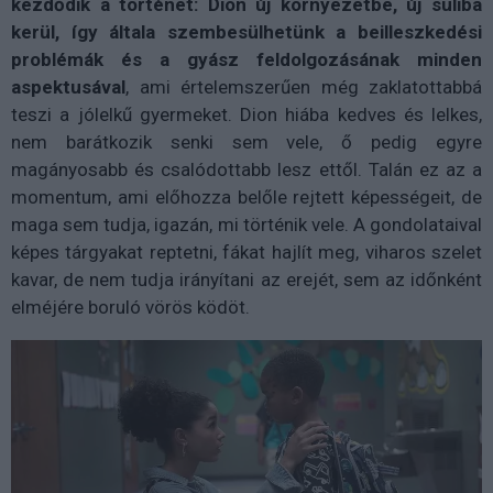
kezdődik a történet: Dion új környezetbe, új suliba
kerül, így általa szembesülhetünk a beilleszkedési
problémák és a gyász feldolgozásának minden
aspektusával
, ami értelemszerűen még zaklatottabbá
teszi a jólelkű gyermeket. Dion hiába kedves és lelkes,
nem barátkozik senki sem vele, ő pedig egyre
magányosabb és csalódottabb lesz ettől. Talán ez az a
momentum, ami előhozza belőle rejtett képességeit, de
maga sem tudja, igazán, mi történik vele. A gondolataival
képes tárgyakat reptetni, fákat hajlít meg, viharos szelet
kavar, de nem tudja irányítani az erejét, sem az időnként
elméjére boruló vörös ködöt.