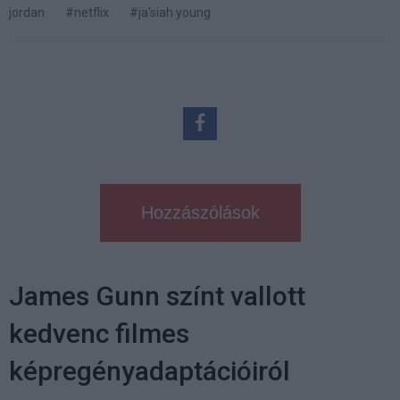
jordan
#netflix
#ja'siah young
Hozzászólások
James Gunn színt vallott
kedvenc filmes
képregényadaptációiról