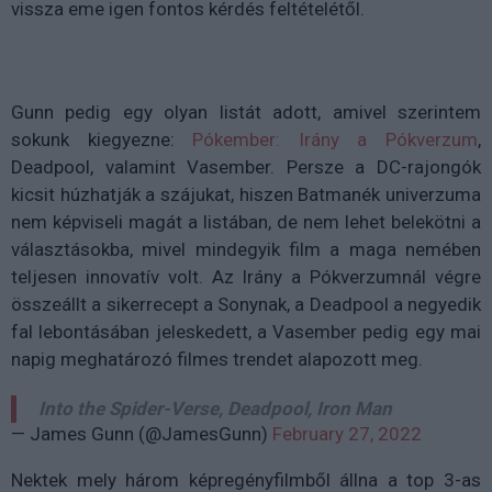
vissza eme igen fontos kérdés feltételétől.
Gunn pedig egy olyan listát adott, amivel szerintem
sokunk kiegyezne:
Pókember: Irány a Pókverzum
,
Deadpool, valamint Vasember. Persze a DC-rajongók
kicsit húzhatják a szájukat, hiszen Batmanék univerzuma
nem képviseli magát a listában, de nem lehet belekötni a
választásokba, mivel mindegyik film a maga nemében
teljesen innovatív volt. Az Irány a Pókverzumnál végre
összeállt a sikerrecept a Sonynak, a Deadpool a negyedik
fal lebontásában jeleskedett, a Vasember pedig egy mai
napig meghatározó filmes trendet alapozott meg.
Into the Spider-Verse, Deadpool, Iron Man
— James Gunn (@JamesGunn)
February 27, 2022
Nektek mely három képregényfilmből állna a top 3-as