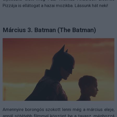
Pizzája is ellátogat a hazai mozikba. Lássunk hát neki!
Március 3. Batman (The Batman)
Amennyire borongós szokott lenni még a március eleje,
annál sötétebb filmmel köszönt be a tavasz, méghozzá