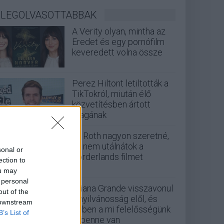
LEGOLVASOTTABBAK
A Verity olyan, mintha az
Eredet és egy pornófilm
keveredett volna össze
Perez Hiltont letiltották a
TikTokról, miután élő
közvetítésben ártott
magának
Eli Roth nagyon szeretné,
ha nem utálnátok a
sonal or
Borderlands filmet
ection to
ou may
 personal
Ariana Grande visszavonul
out of the
a nyilvánosság elől, és
 downstream
ebben a mi felelősségünk
B’s List of
is benne van