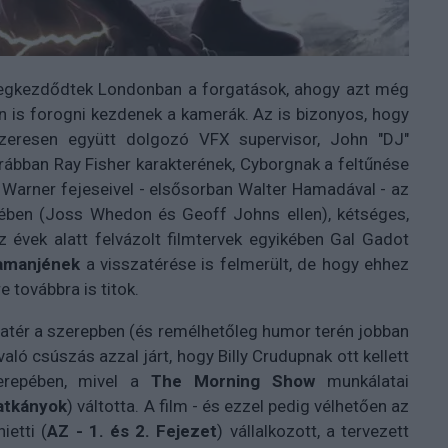
 megkezdődtek Londonban a forgatások, ahogy azt még
an is forogni kezdenek a kamerák. Az is bizonyos, hogy
szeresen együtt dolgozó VFX supervisor, John "DJ"
 Korábban Ray Fisher karakterének, Cyborgnak a feltűnése
 Warner fejeseivel - elsősorban Walter Hamadával - az
yében (Joss Whedon és Geoff Johns ellen), kétséges,
 évek alatt felvázolt filmtervek egyikében Gal Gadot
amanjének
a visszatérése is felmerült, de hogy ehhez
 továbbra is titok.
zatér a szerepben (és remélhetőleg humor terén jobban
aló csúszás azzal járt, hogy Billy Crudupnak ott kellett
zerepében, mivel a
The Morning Show
munkálatai
patkányok
) váltotta. A film - és ezzel pedig vélhetően az
etti (
AZ - 1. és 2. Fejezet
) vállalkozott, a tervezett