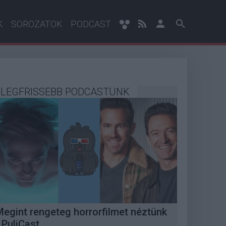
K
SOROZATOK
PODCAST
LEGFRISSEBB PODCASTÜNK
Megint rengeteg horrorfilmet néztünk
 PuliCast