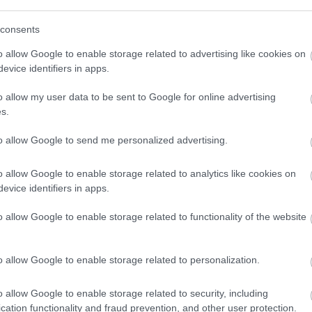
avona után elkezdődött a Flash-mozifilm forgatása. Az
consents
k, de annyiszor változtattak koncepciót, rendezőt,
g volt követni. Egy adott ponton már a címszerepet
o allow Google to enable storage related to advertising like cookies on
 ő tervezett nekiállni egy forgatókönyvnek. Persze nem
evice identifiers in apps.
Snyder menesztésével és az ő terveinek a kukázásával
o allow my user data to be sent to Google for online advertising
údió és a rendező hiába kapta meg nemrég a maga 4
s.
jában
, az mind Snyder, mind pedig a stúdió szerint is
eket.
to allow Google to send me personalized advertising.
o allow Google to enable storage related to analytics like cookies on
evice identifiers in apps.
ó film a híresztelések (és reményeink) szerint rendbe
o allow Google to enable storage related to functionality of the website
t úgy kívánja megtenni, hogy nem csupán Ben Affleck
vvel Tim Burton klasszikusa, a
Batman visszatér
után
ugyan Keaton elejtette, hogy mégsem biztos, hogy
o allow Google to enable storage related to personalization.
gorú óvintézkedések számlájára írható és hogy ő már a
 szempontból.
o allow Google to enable storage related to security, including
cation functionality and fraud prevention, and other user protection.