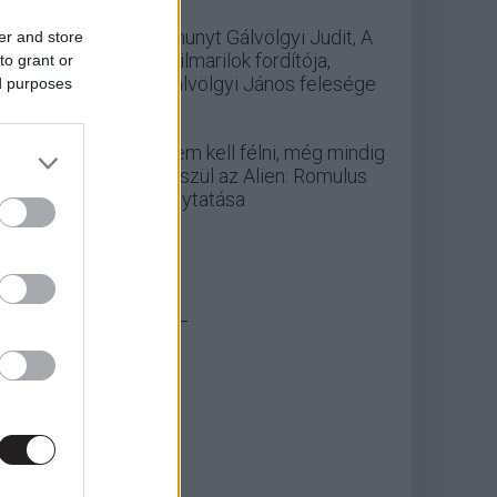
Elhunyt Gálvölgyi Judit, A
er and store
szilmarilok fordítója,
to grant or
Gálvölgyi János felesége
ed purposes
Nem kell félni, még mindig
készül az Alien: Romulus
folytatása
_