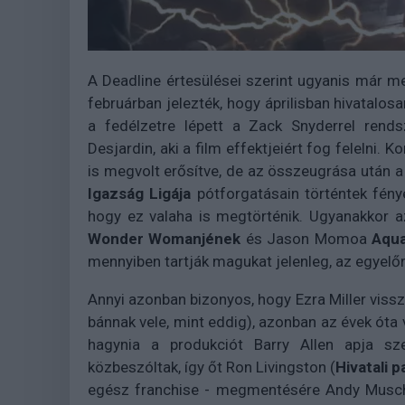
A Deadline értesülései szerint ugyanis már
februárban jelezték, hogy áprilisban hivatalos
a fedélzetre lépett a Zack Snyderrel rend
Desjardin, aki a film effektjeiért fog felelni.
is megvolt erősítve, de az összeugrása után a
Igazság Ligája
pótforgatásain történtek fén
hogy ez valaha is megtörténik. Ugyanakkor az
Wonder Womanjének
és Jason Momoa
Aqu
mennyiben tartják magukat jelenleg, az egyelőre
Annyi azonban bizonyos, hogy Ezra Miller viss
bánnak vele, mint eddig), azonban az évek óta v
hagynia a produkciót Barry Allen apja s
közbeszóltak, így őt Ron Livingston (
Hivatali 
egész franchise - megmentésére Andy Muschi