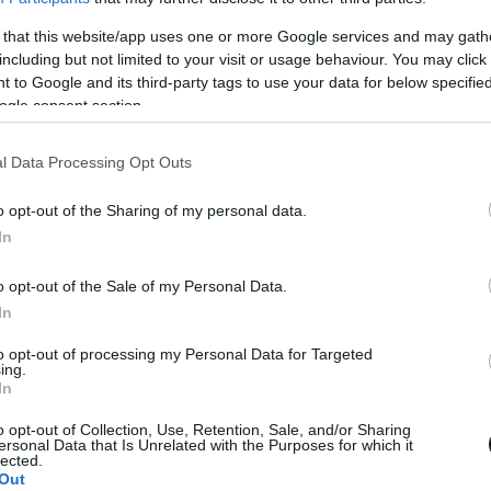
 that this website/app uses one or more Google services and may gath
including but not limited to your visit or usage behaviour. You may click 
Tetszik
 to Google and its third-party tags to use your data for below specifi
ogle consent section.
l Data Processing Opt Outs
zászólások
o opt-out of the Sharing of my personal data.
In
he Flash film forgatása
o opt-out of the Sale of my Personal Data.
In
to opt-out of processing my Personal Data for Targeted
ing.
In
t soha.
o opt-out of Collection, Use, Retention, Sale, and/or Sharing
ersonal Data that Is Unrelated with the Purposes for which it
lected.
Out