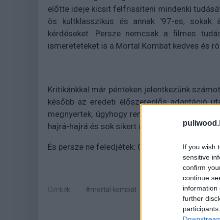
előtte ideje kicsit felfrissíteni mindenki tudás
ös kultklasszikus és annak '97-es, sokak á
kérdéseket. Persze nemcsak a filmes tudá
ismereteteket is a Mortal Kombat kedves és róz
Kritikánkkal már pénteken jelentkezünk számoto
később az eredeti élőszereplős adaptáció ut
megnyertek, úgyhogy reméljük a végeredmény 
puliwood.
hajrá-hajrá és sok sikert a kvízhez!
És persze ne feledjétek: Google-t használni nem
If you wish 
sensitive in
confirm you
continue se
information 
Címkék:
#mortal kombat
#kvíz
further disc
participants
Downstream 