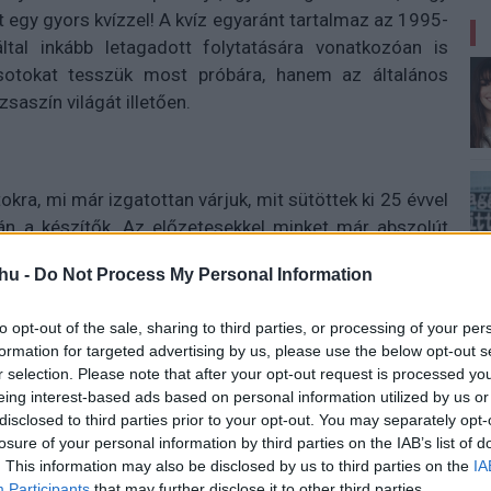
át egy gyors kvízzel! A kvíz egyaránt tartalmaz az 1995-
ltal inkább letagadott folytatására vonatkozóan is
sotokat tesszük most próbára, hanem az általános
saszín világát illetően.
kra, mi már izgatottan várjuk, mit sütöttek ki 25 évvel
án a készítők. Az előzetesekkel minket már abszolút
is kielégítő lesz a rajongók számára. Addig is pedig
hu -
Do Not Process My Personal Information
 ér ám közben, különben Fatality lesz...
to opt-out of the sale, sharing to third parties, or processing of your per
formation for targeted advertising by us, please use the below opt-out s
r selection. Please note that after your opt-out request is processed y
eing interest-based ads based on personal information utilized by us or
disclosed to third parties prior to your opt-out. You may separately opt-
losure of your personal information by third parties on the IAB’s list of
. This information may also be disclosed by us to third parties on the
IA
Participants
that may further disclose it to other third parties.