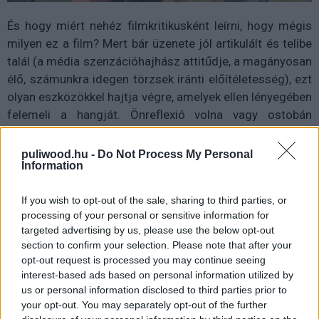
És hogy miért nehéz filmkritikusként leírni, hogy mégis
milyen ez a film? Mert bár üzenete jól artikulált és telibe
talál (a média szenzációhajhász attitűdje, a magányosan
élő, számunkra idegen törzsek iránti előítéletesség), ezt
olyan eszközökkel hajtja végre, amelyek ellen lényegében
felemeli a hangját. Önreflexió volna vagy ostobán
kontraproduktív? Igen érdekes kérdéseket vet fel az
erőszakábrázolás explicit volta is, valamint az, hogy
puliwood.hu -
Do Not Process My Personal
Information
mégis szükségszerű-e ez a fajta agresszív
ábrázolásmód ahhoz, hogy kommunikálni tudjuk
If you wish to opt-out of the sale, sharing to third parties, or
hatékonyan az üzeneteinket? Nyilvánvalóan nem
processing of your personal or sensitive information for
szükségszerű, de egy bizonyos műfaj olykor megigényli,
targeted advertising by us, please use the below opt-out
ahogyan egy bizonyos nézői csoport is - ha nem is
section to confirm your selection. Please note that after your
mindenképp igényli, de értékeli -, ha a befogadói
opt-out request is processed you may continue seeing
tűrőképességet tesztelik, megingatják. Ez a film pedig
interest-based ads based on personal information utilized by
us or personal information disclosed to third parties prior to
ezt megteszi. Megteszi újra és újra, másfél órán
your opt-out. You may separately opt-out of the further
keresztül. Hogy ettől jó film lesz-e valami? Nem hiszem.