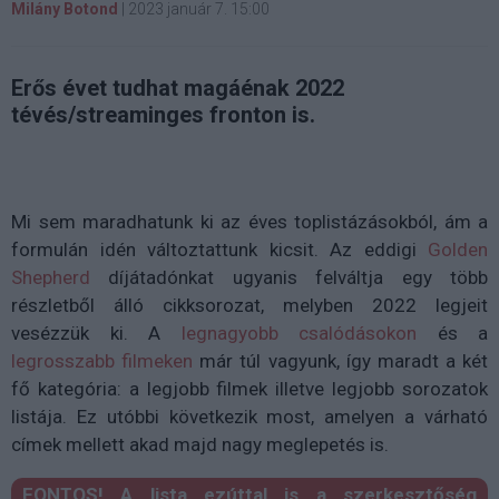
Milány Botond
|
2023 január 7. 15:00
Erős évet tudhat magáénak 2022
tévés/streaminges fronton is.
Mi sem maradhatunk ki az éves toplistázásokból, ám a
formulán idén változtattunk kicsit. Az eddigi
Golden
Shepherd
díjátadónkat ugyanis felváltja egy több
részletből álló cikksorozat, melyben 2022 legjeit
vesézzük ki. A
legnagyobb csalódásokon
és a
legrosszabb filmeken
már túl vagyunk, így maradt a két
fő kategória: a legjobb filmek illetve legjobb sorozatok
listája. Ez utóbbi következik most, amelyen a várható
címek mellett akad majd nagy meglepetés is.
FONTOS! A lista ezúttal is a szerkesztőség