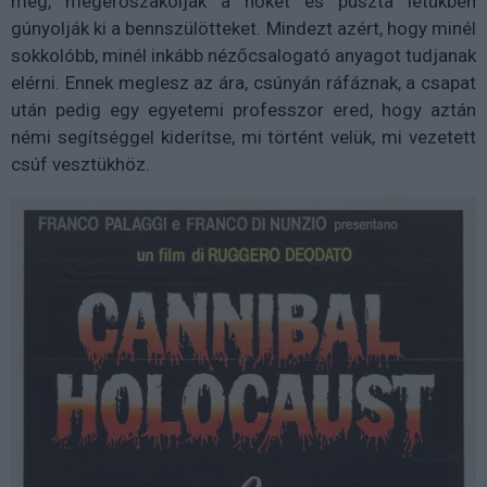
meg, megerőszakolják a nőket és puszta létükben
gúnyolják ki a bennszülötteket. Mindezt azért, hogy minél
sokkolóbb, minél inkább nézőcsalogató anyagot tudjanak
elérni. Ennek meglesz az ára, csúnyán ráfáznak, a csapat
után pedig egy egyetemi professzor ered, hogy aztán
némi segítséggel kiderítse, mi történt velük, mi vezetett
csúf vesztükhöz.