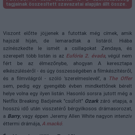
tagjainak összesített szavazatai alapján állt össze.
Viszont előtte jöjjenek a futottak még címek, amik
hajszál híján, de lemaradtak a listáról. Hiába
színészkedte le ismét a csillagokat Zendaya, és
szerepelt több listán is az
Eufória 2. évada
, végül nem
fért be az élmezőnybe, ahogyan A keresztapa
elkészüléséről - és úgy összességében a filmkészítésről,
és a filmvilágról - szóló 'szerelmeslevél', a
The Offer
sem, pedig egy gyengébb évben mindkettőnek bérelt
helye volna egy ilyen listán. Hasonló sorsra jutott még a
Netflix Breaking Badjének "csúfolt"
Ozark
záró etapja, a
hosszú idő után visszatérő bérgyilkosos drámasorozat,
a
Barry
, vagy éppen Jeremy Allen White nagyon intenzív
éttermi drámája,
A mackó
.