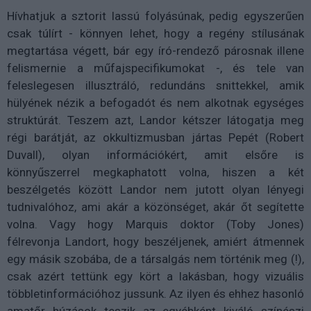
Hívhatjuk a sztorit lassú folyásúnak, pedig egyszerűen
csak túlírt - könnyen lehet, hogy a regény stílusának
megtartása végett, bár egy író-rendező párosnak illene
felismernie a műfajspecifikumokat -, és tele van
feleslegesen illusztráló, redundáns snittekkel, amik
hülyének nézik a befogadót és nem alkotnak egységes
struktúrát. Teszem azt, Landor kétszer látogatja meg
régi barátját, az okkultizmusban jártas Pepét (Robert
Duvall), olyan információkért, amit elsőre is
könnyűszerrel megkaphatott volna, hiszen a két
beszélgetés között Landor nem jutott olyan lényegi
tudnivalóhoz, ami akár a közönséget, akár őt segítette
volna. Vagy hogy Marquis doktor (Toby Jones)
félrevonja Landort, hogy beszéljenek, amiért átmennek
egy másik szobába, de a társalgás nem történik meg (!),
csak azért tettünk egy kört a lakásban, hogy vizuális
többletinformációhoz jussunk. Az ilyen és ehhez hasonló
amatőr húzások teszik az egyébként kiváló színészi