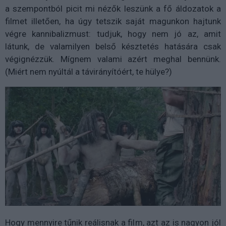
a szempontból picit mi nézők leszünk a fő áldozatok a
filmet illetően, ha úgy tetszik saját magunkon hajtunk
végre kannibalizmust: tudjuk, hogy nem jó az, amit
látunk, de valamilyen belső késztetés hatására csak
végignézzük. Mígnem valami azért meghal bennünk.
(Miért nem nyúltál a távirányítóért, te hülye?)
Hogy mennyire tűnik reálisnak a film, azt az is nagyon jól