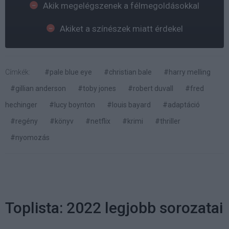
Akik megelégszenek a félmegoldásokkal
Akiket a színészek miatt érdekel
Címkék:
#pale blue eye
#christian bale
#harry melling
#gillian anderson
#toby jones
#robert duvall
#fred
hechinger
#lucy boynton
#louis bayard
#adaptáció
#regény
#könyv
#netflix
#krimi
#thriller
#nyomozás
Toplista: 2022 legjobb sorozatai