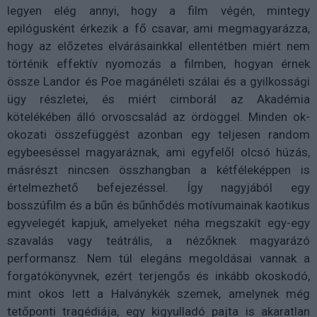
legyen elég annyi, hogy a film végén, mintegy
epilógusként érkezik a fő csavar, ami megmagyarázza,
hogy az előzetes elvárásainkkal ellentétben miért nem
történik effektív nyomozás a filmben, hogyan érnek
össze Landor és Poe magánéleti szálai és a gyilkossági
ügy részletei, és miért cimborál az Akadémia
kötelékében álló orvoscsalád az ördöggel. Minden ok-
okozati összefüggést azonban egy teljesen random
egybeeséssel magyaráznak, ami egyfelől olcsó húzás,
másrészt nincsen összhangban a kétféleképpen is
értelmezhető befejezéssel. Így nagyjából egy
bosszúfilm és a bűn és bűnhődés motívumainak kaotikus
egyvelegét kapjuk, amelyeket néha megszakít egy-egy
szavalás vagy teátrális, a nézőknek magyarázó
performansz. Nem túl elegáns megoldásai vannak a
forgatókönyvnek, ezért terjengős és inkább okoskodó,
mint okos lett a Halványkék szemek, amelynek még
tetőponti tragédiája, egy kigyulladó pajta is akaratlan