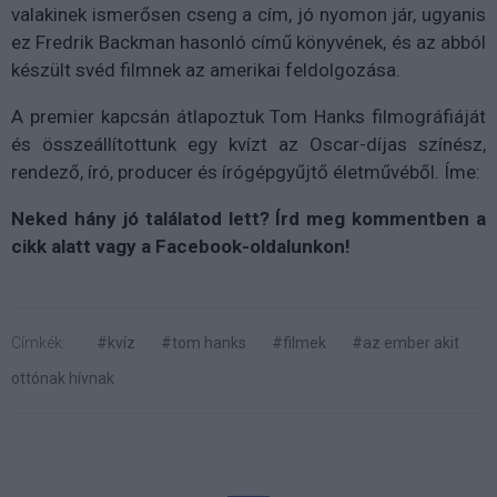
valakinek ismerősen cseng a cím, jó nyomon jár, ugyanis
ez Fredrik Backman hasonló című könyvének, és az abból
készült svéd filmnek az amerikai feldolgozása.
A premier kapcsán átlapoztuk Tom Hanks filmográfiáját
és összeállítottunk egy kvízt az Oscar-díjas színész,
rendező, író, producer és írógépgyűjtő életművéből. Íme:
Neked hány jó találatod lett? Írd meg kommentben a
cikk alatt vagy a Facebook-oldalunkon!
Címkék:
#kvíz
#tom hanks
#filmek
#az ember akit
ottónak hívnak