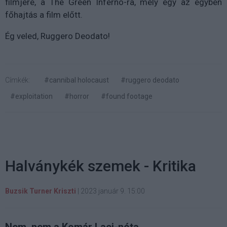
filmjére, a The Green Inferno-ra, mely egy az egyben
főhajtás a film előtt.
Ég veled, Ruggero Deodato!
Címkék:
#cannibal holocaust
#ruggero deodato
#exploitation
#horror
#found footage
Halványkék szemek - Kritika
Buzsik Turner Kriszti
|
2023 január 9. 15:00