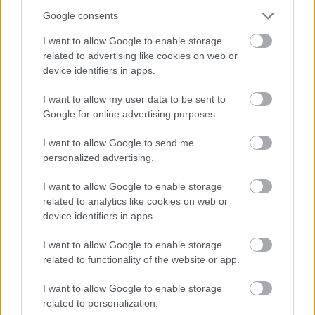
bár ne látnám azt, amit látok. Üzenetét úgy tolja bele az
Google consents
arcodba, hogy ne tudd elfordítani a fejed. Fáj, de nyilván
I want to allow Google to enable storage
ez volt a cél, ergó rendeltetésszerűen működik. Nem
related to advertising like cookies on web or
esett jól a sok erőszak, az állatokkal való bánásmód (azt
device identifiers in apps.
hiszem, ha az nem lenne, talán megengedőbb lennék a
filmet illetően), nyomasztott Riz Ortolani hol együgyű, hol
I want to allow my user data to be sent to
kíméletlenül dünnyögő és vészjósló muzsikája (mesteri
Google for online advertising purposes.
egyébként) és képembe égtek bizonyos képsorok. És
I want to allow Google to send me
nehéz elvitatni, hogy mennyire realisztikusak a gore-
personalized advertising.
effektek. Ahogyan a professzor könnyedén odavetett
utolsó mondata is telibetalál, miszerint a valódi
I want to allow Google to enable storage
related to analytics like cookies on web or
kannibálok valójában mi magunk vagyunk.
device identifiers in apps.
Ezt láttad már?
I want to allow Google to enable storage
related to functionality of the website or app.
Rengeteg hír, cikk és kritika vár ezen kívül is a
I want to allow Google to enable storage
Puliwoodon. Iratkozz fel a hírlevelünkre, mert
related to personalization.
kiválogatjuk neked azokat, amikről biztosan nem