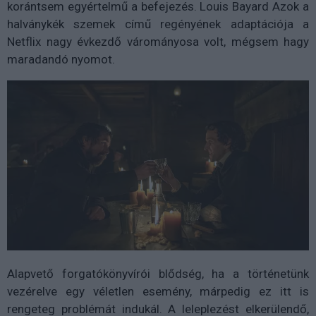
korántsem egyértelmű a befejezés. Louis Bayard Azok a
halványkék szemek című regényének adaptációja a
Netflix nagy évkezdő várományosa volt, mégsem hagy
maradandó nyomot.
Alapvető forgatókönyvírói blődség, ha a történetünk
vezérelve egy véletlen esemény, márpedig ez itt is
rengeteg problémát indukál. A leleplezést elkerülendő,