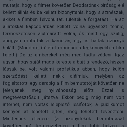
mutatja, hogy a filmet követően Deodatónak bíróság elé
kellett állnia és be kellett bizonyítania, hogy a színészek,
akiket a filmben felvonultat, túlélték a forgatást. Ha az
állatokkal kapcsolatban kellett volna ugyanezt tennie,
természetesen alulmaradt volna, ők mind egy szálig,
ahogyan mutatták a kamerán, úgy is haltak szörnyű
halált. (Mondom, ítéletet mondani a legkönnyebb a film
felett.) De az embereket még meg tudta védeni. Igaz
ugyan, hogy saját maga kereste a bajt a rendező, hiszen
lássuk be, volt valami profetikus abban, hogy külön
szerződést kellett nekik aláírniuk, melyben az
foglaltatott, egy darabig a film bemutatóját követően ne
jelenjenek meg nyilvánosság előtt. Ezzel is
megtévesztősdit játszva. Ekkor pedig még nem volt
internet, nem voltak leleplező lesifotók, a publikumot
könnyen át lehetett ejteni, meg lehetett téveszteni.
Mindennek ellenére (a bizonyítékok bemutatását
követően is) természetesen a film több helyen is