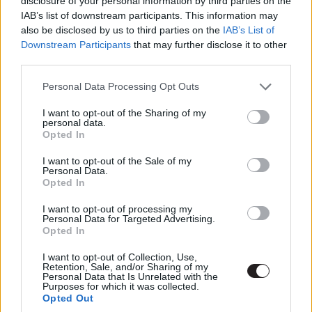
disclosure of your personal information by third parties on the
Illetve: nem feltétlen. Ahhoz talán a Cannibal Holocaust
IAB’s list of downstream participants. This information may
túlságosan kegyetlen és túlságosan arra játszik, hogy
also be disclosed by us to third parties on the
IAB’s List of
rosszat tegyen a nézővel és hőseivel.
Downstream Participants
that may further disclose it to other
third parties.
Please note that this website/app uses one or more Google
Personal Data Processing Opt Outs
services and may gather and store information including but
not limited to your visit or usage behaviour. You may click to
I want to opt-out of the Sharing of my
personal data.
grant or deny consent to Google and its third-party tags to
Opted In
use your data for below specified purposes in below Google
consent section.
I want to opt-out of the Sale of my
Personal Data.
Opted In
I want to opt-out of processing my
Personal Data for Targeted Advertising.
Opted In
I want to opt-out of Collection, Use,
Retention, Sale, and/or Sharing of my
Personal Data that Is Unrelated with the
Ahogyan újranéztem a filmet, undort éreztem
Purposes for which it was collected.
Opted Out
magamban. Nehéz volt végignézni és néha azt éreztem,