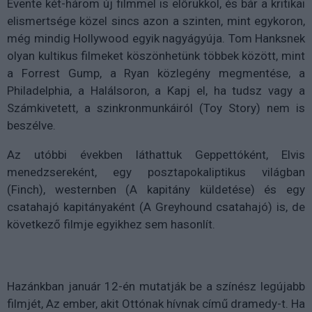
Évente két-három új filmmel is előrukkol, és bár a kritikai
elismertsége közel sincs azon a szinten, mint egykoron,
még mindig Hollywood egyik nagyágyúja. Tom Hanksnek
olyan kultikus filmeket köszönhetünk többek között, mint
a Forrest Gump, a Ryan közlegény megmentése, a
Philadelphia, a Halálsoron, a Kapj el, ha tudsz vagy a
Számkivetett, a szinkronmunkáiról (Toy Story) nem is
beszélve.
Az utóbbi években láthattuk Geppettóként, Elvis
menedzsereként, egy posztapokaliptikus világban
(Finch), westernben (A kapitány küldetése) és egy
csatahajó kapitányaként (A Greyhound csatahajó) is, de
következő filmje egyikhez sem hasonlít.
Hazánkban január 12-én mutatják be a színész legújabb
filmjét, Az ember, akit Ottónak hívnak című dramedy-t. Ha