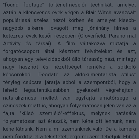
"found footage" történetmesélői technikát, amelyet
aztán a kilencvenes évek végén a Blair Witch avanzsált
populárissá széles nézői körben és amelyet kisebb-
nagyobb sikerrel lovagolt meg jónéhány filmes a
kétezres évek késői részében (Cloverfield, Paranormal
Activity és társai). A film váltakozva mutatja a
forgatócsoport által készített felvételeket és azt,
ahogyan egy televíziósokból álló társaság nézi, mintegy
nagy hasznot és nézettséget remélve a sokkoló
képsorokból. Deodato az áldokumentarista stílust
tényleg csúcsra járatja abból a szempontból, hogy a
lehető legautentikusabban igyekezett végrehajtani:
naturalizmusa mellett van egyfajta amatőrsége a
színészek miatt is, ahogyan folyamatosan jelen van az a
fajta "külső szemlélő"-effektus, melynek hatására
folyamatosan azt érezzük, nem kéne ott lennünk, nem
kéne látnunk. Nem a mi szemünknek való. De a kamera
nem fordítja el a tekintetét, ergó mi sem tehetjük. Ebből