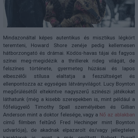
Mindazonáltal képes autentikus és misztikus légkört
teremteni, Howard Shore zenéje pedig kellemesen
hátborzongató és drámai. Ködös-havas tájai és fagyos
színei meg-megidézik a thrillerek rideg világát, de
felszínes története, gyermeteg húzásai és lapos
elbeszélői stílusa elaltatja a feszültséget és
ellenpontozza az egységes látványvilágot. Lucy Boynton
megőrülésétől eltekintve nagyszerű színészi játékokat
láthatunk (még a kisebb szerepekben is, mint például a
főfelügyelő Timothy Spall személyében és Gillian
Anderson mint a doktor felesége, vagy a
Nő az ablakban
című filmben feltűnő Fred Hechinger mint Boynton
udvarlója), de akadnak elpazarolt és/vagy jellegtelen
karakterek is, mint a már említett Robert Duvall