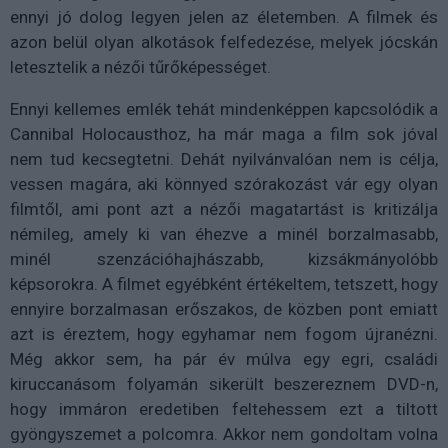
ennyi jó dolog legyen jelen az életemben. A filmek és
azon belül olyan alkotások felfedezése, melyek jócskán
letesztelik a nézői tűrőképességet.
Ennyi kellemes emlék tehát mindenképpen kapcsolódik a
Cannibal Holocausthoz, ha már maga a film sok jóval
nem tud kecsegtetni. Dehát nyilvánvalóan nem is célja,
vessen magára, aki könnyed szórakozást vár egy olyan
filmtől, ami pont azt a nézői magatartást is kritizálja
némileg, amely ki van éhezve a minél borzalmasabb,
minél szenzációhajhászabb, kizsákmányolóbb
képsorokra. A filmet egyébként értékeltem, tetszett, hogy
ennyire borzalmasan erőszakos, de közben pont emiatt
azt is éreztem, hogy egyhamar nem fogom újranézni.
Még akkor sem, ha pár év múlva egy egri, családi
kiruccanásom folyamán sikerült beszereznem DVD-n,
hogy immáron eredetiben feltehessem ezt a tiltott
gyöngyszemet a polcomra. Akkor nem gondoltam volna