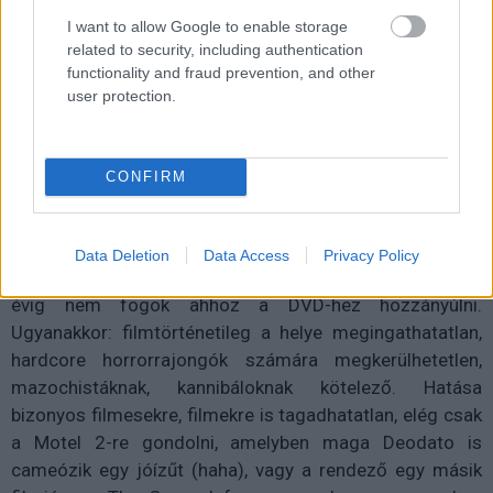
akarsz lemaradni.
I want to allow Google to enable storage
related to security, including authentication
functionality and fraud prevention, and other
user protection.
Kijelentem, hogy az
adatkezelési nyilatkozat
tartalmát
megismertem és azt elfogadom.
CONFIRM
Feliratkozom
Data Deletion
Data Access
Privacy Policy
Viszont azt is bizton tudom állítani, hogy legalább tíz
évig nem fogok ahhoz a DVD-hez hozzányúlni.
Ugyanakkor: filmtörténetileg a helye megingathatatlan,
hardcore horrorrajongók számára megkerülhetetlen,
mazochistáknak, kannibáloknak kötelező. Hatása
bizonyos filmesekre, filmekre is tagadhatatlan, elég csak
a Motel 2-re gondolni, amelyben maga Deodato is
cameózik egy jóízűt (haha), vagy a rendező egy másik