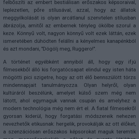
felbőszíti az embert bestiálisan erőszakos képsoraival,
leplezetlen, pőre stílusával, azzal, hogy az állatok
meggyilkolását is olyan arcátlanul szenvtelen stílusban
ábrázolja, amitől az embernek tényleg ökölbe szorul a
keze. Könnyű volt, nagyon könnyű volt ezek láttán, ezek
ismeretében dühödten felállni a kényelmes kanapénkból
és azt mondani, "Dögölj meg, Ruggero!".
A történet egyébként annyiból áll, hogy egy ifjú
filmesekből álló kis forgatócsapat elindul egy isten háta
mögötti pici szigetre, hogy az ott élő bennszülött törzs
mindennapjait tanulmányozza. Olyan helyről, olyan
kultúráról beszélünk, amelyet külső szem még nem
látott, ahol egymaguk vannak csupán és amelyhez a
modern technológia még nem ért el. A fiatal filmesekről
gyorsan kiderül, hogy forgatási módszereik nehezen
nevezhetők etikusnak: hergelik, provokálják az ott élőket,
a szenzációsan erőszakos képsorokat maguk teremtik