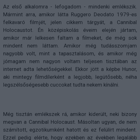
Az első alkalomra - lefogadom - mindenki emlékszik.
Mármint arra, amikor látta Ruggero Deodato 1979-es
felkavaró filmjét, jelen cikkem tárgyát, a Cannibal
Holocaustot. Én középiskolás éveim elején jártam,
amikor már lelkesen faltam a filmeket, de még sok
mindent nem láttam. Amikor még tudásszomjam
nagyobb volt, mint a tapasztalásom, és amikor még
jómagam nem nagyon voltam teljesen tisztában az
internet adta lehetőségekkel. Ekkor jött a képbe Hunor,
aki mintegy filmdílerként a legjobb, legütősebb, néha
legszélsőségesebb cuccokat tudta nekem kínálni.
Még tisztán emlékszek rá, amikor kiderült, neki bizony
megvan a Cannibal Holocaust. Másoltan ugyan, de nem
számított, egzotikumként hatott és ez felülírt mindent.
Ezzel pedig elérte, hogy ezekben az években legalább