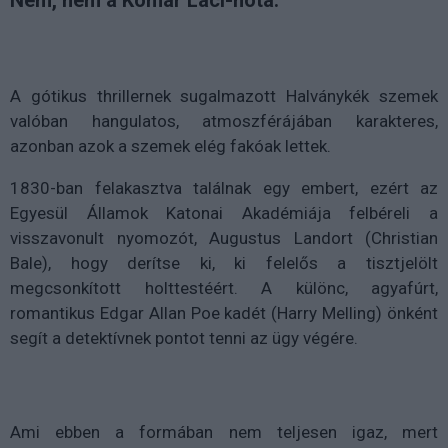
Nem, nem a Komár Laci-nóta.
A gótikus thrillernek sugalmazott Halványkék szemek
valóban hangulatos, atmoszférájában karakteres,
azonban azok a szemek elég fakóak lettek.
1830-ban felakasztva találnak egy embert, ezért az
Egyesül Államok Katonai Akadémiája felbéreli a
visszavonult nyomozót, Augustus Landort (Christian
Bale), hogy derítse ki, ki felelős a tisztjelölt
megcsonkított holttestéért. A különc, agyafúrt,
romantikus Edgar Allan Poe kadét (Harry Melling) önként
segít a detektívnek pontot tenni az ügy végére.
Ami ebben a formában nem teljesen igaz, mert