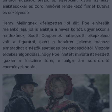
alakításokkal és zord miliővel rendelkező filmet butává
és sekélyessé.
Henry Mellingnek kifejezetten jól állt Poe elhíresült
melankóliája, jól is alakítja a neves költőt, ugyanakkor a
rendezőnek, Scott Coopernek határozott elképzelése
volt a figuráról, ezért a karakter jelleme messze
elmaradhat a nézők esetleges prekoncepcióitól. Viszont
érdekes elgondolás, hogy Poe ihletett mivolta itt kezdett
igazán a felszínre törni, e balga, ám sorsfordító
események során.