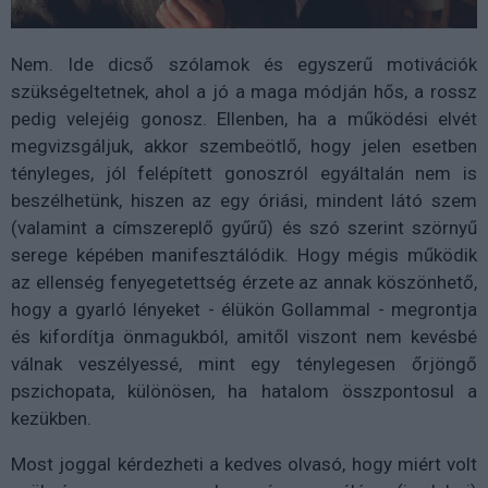
Nem. Ide dicső szólamok és egyszerű motivációk
szükségeltetnek, ahol a jó a maga módján hős, a rossz
pedig velejéig gonosz. Ellenben, ha a működési elvét
megvizsgáljuk, akkor szembeötlő, hogy jelen esetben
tényleges, jól felépített gonoszról egyáltalán nem is
beszélhetünk, hiszen az egy óriási, mindent látó szem
(valamint a címszereplő gyűrű) és szó szerint szörnyű
serege képében manifesztálódik. Hogy mégis működik
az ellenség fenyegetettség érzete az annak köszönhető,
hogy a gyarló lényeket - élükön Gollammal - megrontja
és kifordítja önmagukból, amitől viszont nem kevésbé
válnak veszélyessé, mint egy ténylegesen őrjöngő
pszichopata, különösen, ha hatalom összpontosul a
kezükben.
Most joggal kérdezheti a kedves olvasó, hogy miért volt