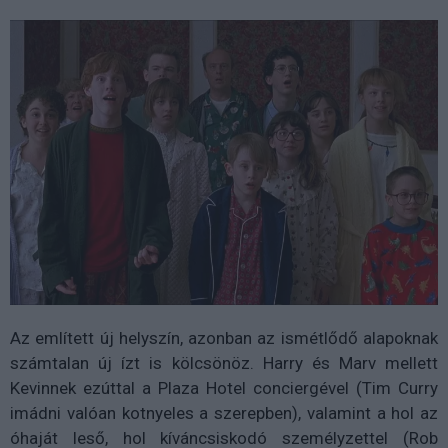
Az említett új helyszín, azonban az ismétlődő alapoknak
számtalan új ízt is kölcsönöz. Harry és Marv mellett
Kevinnek ezúttal a Plaza Hotel conciergével (Tim Curry
imádni valóan kotnyeles a szerepben), valamint a hol az
óhaját leső, hol kíváncsiskodó személyzettel (Rob