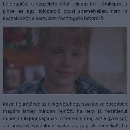
boldogulás, a képzelete által felnagyított rémképek a
pince, és egy hólapátoló bácsi személyében, nem is
beszélve két, a környéket fosztogató betörőről.
Kevin figurájában az a legjobb, hogy szeretnivalóságában
magára ismer minden felnőtt, ha nem is feltétlenül
minden tulajdonságában. Ő testesíti meg azt a gyereket,
aki hozzánk hasonlóan sikítva az ágy alá menekült, ha