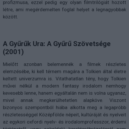
profizmusa, ezzel pedig egy olyan filmtrilógiát hozott
létre, ami megérdemelten foglal helyet a legnagyobbak
között.
A Gyűrűk Ura: A Gyűrű Szövetsége
(2001)
Mielőtt azonban belemennék a filmek részletes
elemzésébe, ki kell térnem magára a Tolkien által életre
keltett univerzumra is. Vitathatatlan tény, hogy Tolkien
művei nélkül a modern fantasy irodalom nemhogy
kevesebb lenne, hanem egyáltalán nem is volna ugyanaz,
mivel annak megkerülhetetlen alapköve. Viszont
bizonyos szempontból hiába alkotta meg a legapróbb
részletességgel Középfölde népeit, kultúráját és nyelveit
az egykori oxfordi nyelv- és irodalomprofesszor, érdemi
történetről, vagy sokoldalú karakterábrázolásról nem