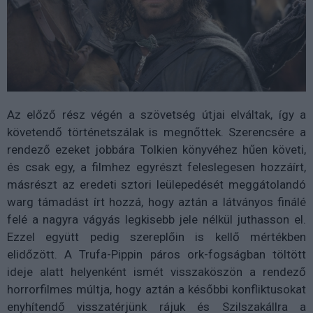
Az előző rész végén a szövetség útjai elváltak, így a
követendő történetszálak is megnőttek. Szerencsére a
rendező ezeket jobbára Tolkien könyvéhez hűen követi,
és csak egy, a filmhez egyrészt feleslegesen hozzáírt,
másrészt az eredeti sztori leülepedését meggátolandó
warg támadást írt hozzá, hogy aztán a látványos finálé
felé a nagyra vágyás legkisebb jele nélkül juthasson el.
Ezzel együtt pedig szereplőin is kellő mértékben
elidőzött. A Trufa-Pippin páros ork-fogságban töltött
ideje alatt helyenként ismét visszaköszön a rendező
horrorfilmes múltja, hogy aztán a későbbi konfliktusokat
enyhítendő visszatérjünk rájuk és Szilszakállra a