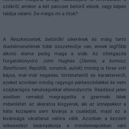
székről, amikor a két pancser betörő elesik, vagy képen
találja valami. De mégis mi a titok?
A
Reszkessetek, betörők!
sikerének és máig tartó
diadalmenetének több összetevője van, ennek legfőbb
alkotó eleme pedig maga a stáb. Az ötletgazda
forgatókönyvíró John Hughes (
Dennis, a komisz;
Beethoven; Repülők, vonatok, autók
) mindig is híres volt
bájos, már-már negédes történeteiről és karaktereiről,
ezeket azonban mindig ragyogó párbeszédekkel és nem
szájbarágós tanulságokkal ellensúlyozta. Ráadásul jelen
esetben remekül megragadta a gyermeki lélek
mibenlétét: az akaratos kisgyerek, aki az ünnepekkor a
háta közepére sem kívánja a családját, majd ez a
kívánsága váratlanul valóra válik. Azonban a kezdeti
lelkesedést beárnyékolja a mindennapokban való