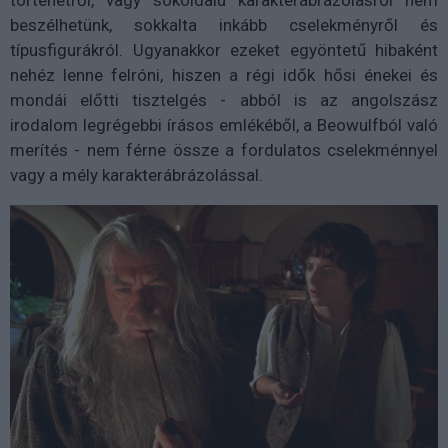
beszélhetünk, sokkalta inkább cselekményről és
típusfigurákról. Ugyanakkor ezeket egyöntetű hibaként
nehéz lenne felróni, hiszen a régi idők hősi énekei és
mondái előtti tisztelgés - abból is az angolszász
irodalom legrégebbi írásos emlékéből, a Beowulfból való
merítés - nem férne össze a fordulatos cselekménnyel
vagy a mély karakterábrázolással.