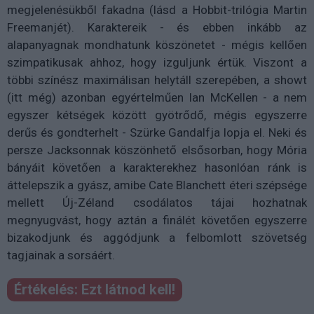
megjelenésükből fakadna (lásd a Hobbit-trilógia Martin
Freemanjét). Karaktereik - és ebben inkább az
alapanyagnak mondhatunk köszönetet - mégis kellően
szimpatikusak ahhoz, hogy izguljunk értük. Viszont a
többi színész maximálisan helytáll szerepében, a showt
(itt még) azonban egyértelműen Ian McKellen - a nem
egyszer kétségek között gyötrődő, mégis egyszerre
derűs és gondterhelt - Szürke Gandalfja lopja el. Neki és
persze Jacksonnak köszönhető elsősorban, hogy Mória
bányáit követően a karakterekhez hasonlóan ránk is
áttelepszik a gyász, amibe Cate Blanchett éteri szépsége
mellett Új-Zéland csodálatos tájai hozhatnak
megnyugvást, hogy aztán a finálét követően egyszerre
bizakodjunk és aggódjunk a felbomlott szövetség
tagjainak a sorsáért.
Értékelés: Ezt látnod kell!