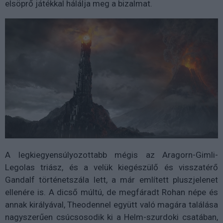
elsöprő játékkal hálálja meg a bizalmat.
A legkiegyensúlyozottabb mégis az Aragorn-Gimli-
Legolas triász, és a velük kiegészülő és visszatérő
Gandalf történetszála lett, a már említett pluszjelenet
ellenére is. A dicső múltú, de megfáradt Rohan népe és
annak királyával, Theodennel együtt való magára találása
nagyszerűen csúcsosodik ki a Helm-szurdoki csatában,