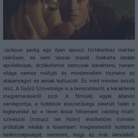
Jackson pedig egy ilyen eposzi történethez mérten
ráérősen, de nem lassan mesél. Sokkalta inkább
aprólékosan, érzékeltetve nemcsak karakterei, hanem
világa nemes múltját és mindemellett tisztelve az
alapanyagot és annak kultuszát. És mint minden kezdő
rész, A Gyűrű Szövetsége is a bevezetésről, a karakterek
megismeréséről szól. A film(ek) egyik állandó
sarokpontja, a hobbitok kisszerűsége sikerült talán a
legkevésbé az e téren kissé félrement casting miatt:
színészei (mínusz Ian Holm) érezhetően mímelni
próbálják inkább a kisembert megtestesítő hobbitok
hétköznapiságát, semmint, hogy az már lényükből,