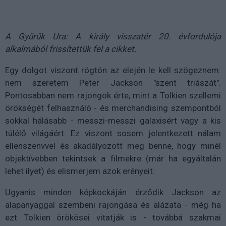
A Gyűrűk Ura: A király visszatér 20. évfordulója
alkalmából frissítettük fel a cikket.
Egy dolgot viszont rögtön az elején le kell szögeznem:
nem szeretem Peter Jackson "szent triászát".
Pontosabban nem rajongok érte, mint a Tolkien szellemi
örökségét felhasználó - és merchandising szempontból
sokkal hálásabb - messzi-messzi galaxisért vagy a kis
túlélő világáért. Ez viszont sosem jelentkezett nálam
ellenszenvvel és akadályozott meg benne, hogy minél
objektívebben tekintsek a filmekre (már ha egyáltalán
lehet ilyet) és elismerjem azok erényeit.
Ugyanis minden képkockáján érződik Jackson az
alapanyaggal szembeni rajongása és alázata - még ha
ezt Tolkien örökösei vitatják is - továbbá szakmai