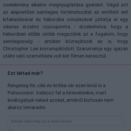
cselekmény alkalmi megnyugtatása gyanánt. Végül ezt
az alapvetően semleges történetszálat az említett ent
kifakadásával és háborúba vonulásával juttatja el egy
sikeres érzelmi csúcspontra - érzékeltetve, hogy a
háborúban előbb utóbb megszűnik az a fogalom, hogy
semlegesség - amiben közrejátszik az is, hogy
Christopher Lee korrumpálódott Szarumánja egy igazán
utálni való szemétláda volt két filmen keresztül.
Ezt láttad már?
Rengeteg hír, cikk és kritika vár ezen kívül is a
Puliwoodon. Iratkozz fel a hírlevelünkre, mert
kiválogatjuk neked azokat, amikről biztosan nem
akarsz lemaradni.