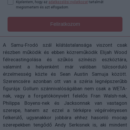
Kijelentem, hogy az
adatkezelési nyilatkozat
tartalmát
megismertem és azt elfogadom.
Feliratkozom
A Samu-Frodó szál kilátástalansága viszont csak
részben működik és ebben közreműködik Elijah Wood
félrecastingolása és szűkös színészi eszköztára,
valamint a helyenként már valóban túlcsorduló
érzelmesség közte és Sean Austin Samuja között.
Szerencsére azonban ott van a széria legnépszerűbb
figurája: Gollum szánnivalóságában nem csak a WETA-
nak, vagy a forgatókönyvért felelős Fran Walsh-nak,
Philippa Boyens-nek és Jacksonnak van vastagon
szerepe, hanem az ezzel a térképre végérvényesen
felkerülő, ugyanakkor jobbára ehhez hasonló mocap
szerepekben tengődő Andy Serkisnek is, aki mindent