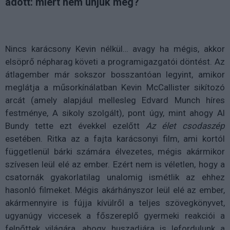
adott: miért nem unjuk még?
Nincs karácsony Kevin nélkül… avagy ha mégis, akkor
elsöprő népharag követi a programigazgatói döntést. Az
átlagember már sokszor bosszantóan legyint, amikor
meglátja a műsorkínálatban Kevin McCallister sikítozó
arcát (amely alapjául mellesleg Edvard Munch híres
festménye, A sikoly szolgált), pont úgy, mint ahogy Al
Bundy tette ezt évekkel ezelőtt
Az élet csodaszép
esetében. Ritka az a fajta karácsonyi film, ami kortól
függetlenül bárki számára élvezetes, mégis akármikor
szívesen leül elé az ember. Ezért nem is véletlen, hogy a
csatornák gyakorlatilag unalomig ismétlik az ehhez
hasonló filmeket. Mégis akárhányszor leül elé az ember,
akármennyire is fújja kívülről a teljes szövegkönyvet,
ugyanúgy viccesek a főszereplő gyermeki reakciói a
felnőttek világára, ahogy huszadjára is lefordulunk a