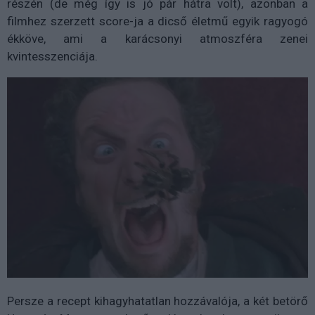
részén (de még így is jó pár hátra volt), azonban a
filmhez szerzett score-ja a dicső életmű egyik ragyogó
ékköve, ami a karácsonyi atmoszféra zenei
kvintesszenciája.
Persze a recept kihagyhatatlan hozzávalója, a két betörő