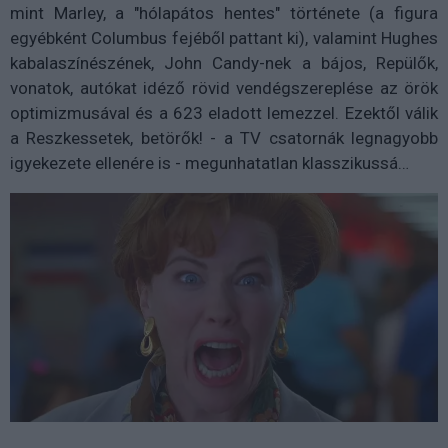
mint Marley, a "hólapátos hentes" története (a figura
egyébként Columbus fejéből pattant ki), valamint Hughes
kabalaszínészének, John Candy-nek a bájos, Repülők,
vonatok, autókat idéző rövid vendégszereplése az örök
optimizmusával és a 623 eladott lemezzel. Ezektől válik
a Reszkessetek, betörők! - a TV csatornák legnagyobb
igyekezete ellenére is - megunhatatlan klasszikussá…