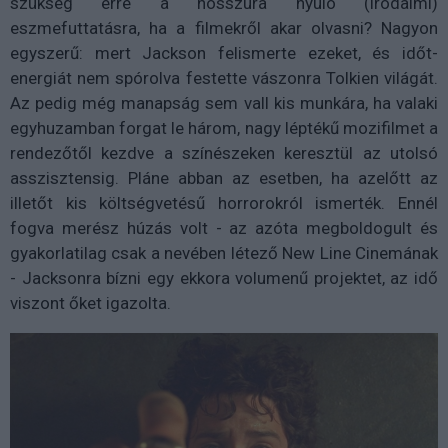
szükség erre a hosszúra nyúló (irodalmi)
eszmefuttatásra, ha a filmekről akar olvasni? Nagyon
egyszerű: mert Jackson felismerte ezeket, és időt-
energiát nem spórolva festette vászonra Tolkien világát.
Az pedig még manapság sem vall kis munkára, ha valaki
egyhuzamban forgat le három, nagy léptékű mozifilmet a
rendezőtől kezdve a színészeken keresztül az utolsó
asszisztensig. Pláne abban az esetben, ha azelőtt az
illetőt kis költségvetésű horrorokról ismerték. Ennél
fogva merész húzás volt - az azóta megboldogult és
gyakorlatilag csak a nevében létező New Line Cinemának
- Jacksonra bízni egy ekkora volumenű projektet, az idő
viszont őket igazolta.