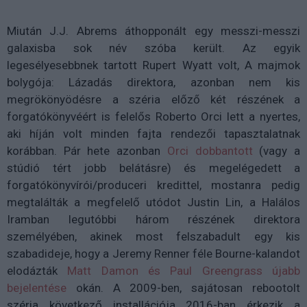
Miután J.J. Abrems áthopponált egy messzi-messzi
galaxisba sok név szóba került. Az egyik
legesélyesebbnek tartott Rupert Wyatt volt, A majmok
bolygója: Lázadás direktora, azonban nem kis
megrökönyödésre a széria előző két részének a
forgatókönyvéért is felelős Roberto Orci lett a nyertes,
aki híján volt minden fajta rendezői tapasztalatnak
korábban. Pár hete azonban
Orci dobbantott
(vagy a
stúdió tért jobb belátásre) és megelégedett a
forgatókönyvírói/produceri kredittel, mostanra pedig
megtalálták a megfelelő utódot Justin Lin, a Halálos
Iramban legutóbbi három részének direktora
személyében, akinek most felszabadult egy kis
szabadideje, hogy a Jeremy Renner féle Bourne-kalandot
elodázták
Matt Damon és Paul Greengrass újabb
bejelentése
okán. A 2009-ben, sajátosan rebootolt
széria következő installációja 2016-ban érkezik a