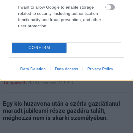
I want to allow Google to enable storage
related to security, including authentication
functionality and fraud prevention, and other
user protection.
Hozzászólások
CONFIRM
Megvan a Star Trek 3. új
rendezője
Data Deletion
Data Access
Privacy Policy
Tompowell
|
2014 december 27. 09:15
Egy kis huzavona után a széria gazdátlanul
maradt jubileumi része gazdára talált,
méghozzá nem is akárki személyében.