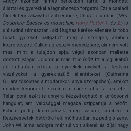
Ahogy azonban filmes berkekben tartja a mondás:
állattal és gyerekkel a legnehezebb forgatni. Ezt a családi
filmek legszakavatottabb embere, Chris Columbus (
Mrs.
Doubtfire; Édesek és mostohák,
Harry Potter 1.
és
2.
) is
alá tudná támasztani, aki Hughes kérése ellenére is több
tucat gyereket hallgatott meg a szerepre, amiben
közrejátszott Culkin agresszív menedzsere, aki nem volt
más, mint a tulajdon apja, végül azonban mellette
döntött. Mégis Columbus már itt is (sőt! Itt a leginkább)
jól láthatóan értette a gyerekek nyelvét, a testvéri
viszályokat, a gyerek-szülő ellentéteket (Catherine
O'Hara tökéletes a modernkori anya szerepében), amiket
minden kimondott sérelem ellenére áthat a szeretet.
Talán pont ezért is annyira kézzelfogható a karácsonyi
hangulat, ami valósággal magába szippantja a nézőt.
Ebben pedig közrejátszik még valami, amiben a
Reszkessetek: betörők! felülmúlhatatlan, ez pedig a zene.
John Williams addigra már túl volt sikerei és díjai nagy