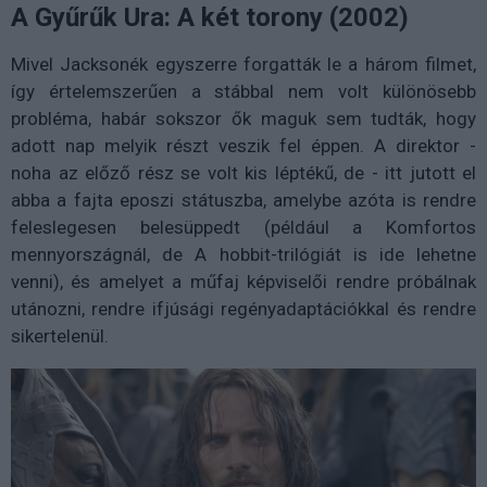
A Gyűrűk Ura: A két torony (2002)
Mivel Jacksonék egyszerre forgatták le a három filmet,
így értelemszerűen a stábbal nem volt különösebb
probléma, habár sokszor ők maguk sem tudták, hogy
adott nap melyik részt veszik fel éppen. A direktor -
noha az előző rész se volt kis léptékű, de - itt jutott el
abba a fajta eposzi státuszba, amelybe azóta is rendre
feleslegesen belesüppedt (például a Komfortos
mennyországnál, de A hobbit-trilógiát is ide lehetne
venni), és amelyet a műfaj képviselői rendre próbálnak
utánozni, rendre ifjúsági regényadaptációkkal és rendre
sikertelenül.