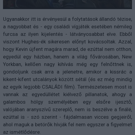
Ugyanakkor itt is érvényesül a folytatások állandó tézise,
a nagyobbat és - egy családi vígjáték esetében némileg
furcsa az ilyen kijelentés - látványosabbat elve. Ebből
viszont Hughes-ék sikeresen előnyt kovácsoltak. Azzal,
hogy Kevin újfent magára marad, de ezúttal nem otthon,
egyedül egy házban, hanem a világ fővárosában, New
Yorkban, kellően nagy kihívás még egy felnőttnek is,
gondoljunk csak arra a jelenetre, amikor a kissrác a
kikent-kifent utcalányok között sétál (és ez még mindig
az egyik legjobb CSALÁDI film). Természetesen most is
vannak az egyedüllétet kiélvező pillanatok, ahogy a
galambos hölgy személyében egy elsőre ijesztő,
valójában aranyszívű szereplő, nem is beszélve a finálé,
ezúttal is - szó szerint - fájdalmasan vicces gegjeiről,
ahol maguk a betörők hívják fel nem egyszer a figyelmet
az ismétlődésre.