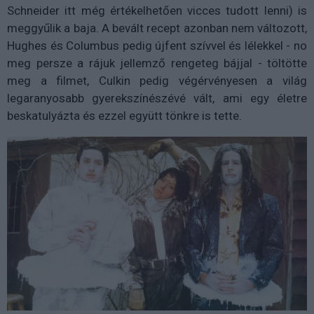
Schneider itt még értékelhetően vicces tudott lenni) is
meggyűlik a baja. A bevált recept azonban nem változott,
Hughes és Columbus pedig újfent szívvel és lélekkel - no
meg persze a rájuk jellemző rengeteg bájjal - töltötte
meg a filmet, Culkin pedig végérvényesen a világ
legaranyosabb gyerekszínészévé vált, ami egy életre
beskatulyázta és ezzel együtt tönkre is tette.