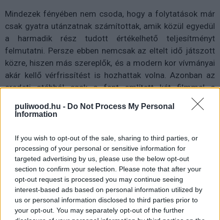
Mindezek fényében nem csoda, hogy a folytatások már
csak gyatra utánzatnak számítottak, amik közül egyedül
a harmadik rész tudott értékelhető teljesítményt
felmutatni. Persze ebben nemcsak az eltelt idő játszott
közre, hiszen más szereplők, és a modern kor vívmányai
akár kellő vérfrissítést is hozhattak volna. Azonban az
eredeti stábból csak a fent említett két filmmel a
karrierje csúcsát elérő Hughes maradt, a manapság
puliwood.hu -
Do Not Process My Personal
Hupikék törpikékkel és Beverly Hills-i csivavákkal a nézők
Information
idegeit borzoló Raja Gosnell pedig pont azt az
infantilizmust képviseli, ami Columbusból (szerencsére)
If you wish to opt-out of the sale, sharing to third parties, or
mindig is hiányzott, míg Alex D. Linz azon kívül, hogy cuki
processing of your personal or sensitive information for
targeted advertising by us, please use the below opt-out
sehol sincs Culkin természetességéhez képest. Van
section to confirm your selection. Please note that after your
viszont ezúttal négy szuperkémünk, akiket kétségtelenül
opt-out request is processed you may continue seeing
élvezet nézni, ahogy látványosan kijátszik egy kis pondró,
interest-based ads based on personal information utilized by
de sehol sincs bennük Peschi és Stern szerethető
us or personal information disclosed to third parties prior to
infantilizmusa, de legalább látható a hamvasan fiatal
your opt-out. You may separately opt-out of the further