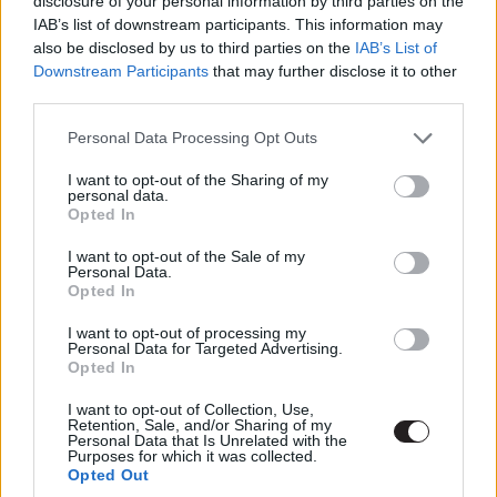
disclosure of your personal information by third parties on the
Scarlett Johansson, mint a főszereplő nővére.
IAB’s list of downstream participants. This information may
also be disclosed by us to third parties on the
IAB’s List of
Downstream Participants
that may further disclose it to other
third parties.
Please note that this website/app uses one or more Google
Personal Data Processing Opt Outs
services and may gather and store information including but
not limited to your visit or usage behaviour. You may click to
I want to opt-out of the Sharing of my
personal data.
grant or deny consent to Google and its third-party tags to
Opted In
use your data for below specified purposes in below Google
consent section.
I want to opt-out of the Sale of my
Personal Data.
Opted In
I want to opt-out of processing my
Personal Data for Targeted Advertising.
Opted In
I want to opt-out of Collection, Use,
Retention, Sale, and/or Sharing of my
Ha szigorúan nézzük, akkor a széria számozása megáll a
Personal Data that Is Unrelated with the
Purposes for which it was collected.
kettőnél, és ha nagyon akarunk, akkor bele köthetünk
Opted Out
abba is, hogy Kevin konfliktusai a rokonsággal egy