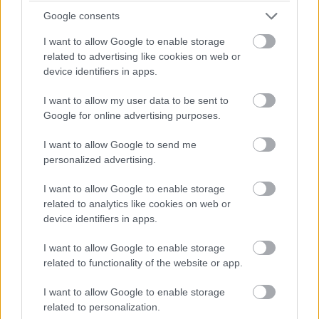
meglepően felszínes családot takarnak, ami a
Google consents
későbbiekben egy valóságos pszichopatát
I want to allow Google to enable storage
eredményezne, elég ha csak az életveszélyes csapdáit
related to advertising like cookies on web or
nézzük. Viszont vannak olyan esetek, amikor jól esik az
device identifiers in apps.
Álomgyár mesecsinálása, különösen karácsonykor, ezzel
pedig olyan ajándékot kaptunk Hollywoodtól, amit
I want to allow my user data to be sent to
Google for online advertising purposes.
minden évben örömmel csomagolunk ki a fa alatt.
I want to allow Google to send me
personalized advertising.
Címkék:
#reszkessetek betrők
#home alone
#macaulay
I want to allow Google to enable storage
culkin
#joe pesci
#daniel stern
#catherine o'hara
#john
related to analytics like cookies on web or
device identifiers in apps.
hughes
#john williams
#chris columbus
I want to allow Google to enable storage
related to functionality of the website or app.
I want to allow Google to enable storage
related to personalization.