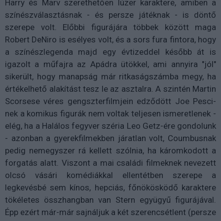
Harry és Marv szerethetően lúzer karaktere, amiben a
színészválasztásnak - és persze játéknak - is döntő
szerepe volt. Előbbi figurájára többek között maga
Robert DeNiro is esélyes volt, és a sors fura fintora, hogy
a színészlegenda majd egy évtizeddel később át is
igazolt a műfajra az Apádra ütökkel, ami annyira "jól"
sikerült, hogy manapság már ritkaságszámba megy, ha
értékelhető alakítást tesz le az asztalra. A szintén Martin
Scorsese véres gengszterfilmjein edződött Joe Pesci-
nek a komikus figurák nem voltak teljesen ismeretlenek -
elég, ha a Halálos fegyver széria Leo Getz-ére gondolunk
- azonban a gyerekfilmekben járatlan volt, Coumbusnak
pedig nemegyszer rá kellett szólnia, ha káromkodott a
forgatás alatt. Viszont a mai családi filmeknek nevezett
olcsó vásári komédiákkal ellentétben szerepe a
legkevésbé sem kínos, hepciás, főnökösködő karaktere
tökéletes összhangban van Stern együgyű figurájával.
Épp ezért már-már sajnáljuk a két szerencsétlent (persze