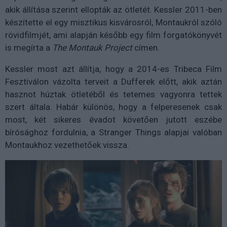
akik állítása szerint ellopták az ötletét. Kessler 2011-ben
készítette el egy misztikus kisvárosról, Montaukról szóló
rövidfilmjét, ami alapján később egy film forgatókönyvét
is megírta a
The Montauk Project
címen.
Kessler most azt állítja, hogy a 2014-es Tribeca Film
Fesztiválon vázolta terveit a Dufferek előtt, akik aztán
hasznot húztak ötletéből és tetemes vagyonra tettek
szert általa. Habár különös, hogy a felperesenek csak
most, két sikeres évadot követően jutott eszébe
bírósághoz fordulnia, a Stranger Things alapjai valóban
Montaukhoz vezethetőek vissza.