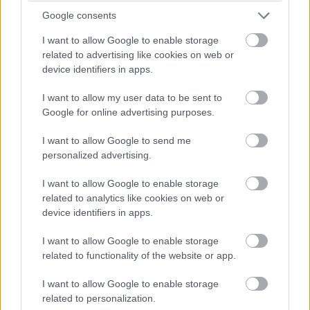
azonban régi vágású ügynökként muszáj megbirkóznia a
Google consents
modern technológiával is. Íme a legelső előzetes,
I want to allow Google to enable storage
amelyben Johnny English azt teszi, amihez nagyon ért:
related to advertising like cookies on web or
káoszt.
device identifiers in apps.
Szinkronos:
I want to allow my user data to be sent to
Google for online advertising purposes.
I want to allow Google to send me
personalized advertising.
I want to allow Google to enable storage
related to analytics like cookies on web or
device identifiers in apps.
I want to allow Google to enable storage
related to functionality of the website or app.
I want to allow Google to enable storage
related to personalization.