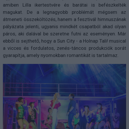
amiben Lilla ikertestvére és barátai is befészkelték
magukat. De a legnagyobb problémát mégsem az
átmeneti összeköltözés, hanem a fesztivál himnuszának
pályázata jelenti, ugyanis mindkét csapatból akad olyan
páros, aki dalával be szeretne futni az eseményen. Már
ebből is sejthető, hogy a Sun City - a Holnap Tali! musical
a vicces és fordulatos, zenés-táncos produkciók sorát
gyarapítja, amely nyomokban romantikát is tartalmaz.