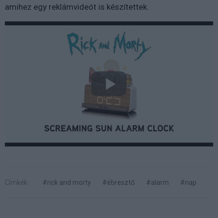
amihez egy reklámvideót is készítettek.
Címkék:
#rick and morty
#ébresztő
#alarm
#nap