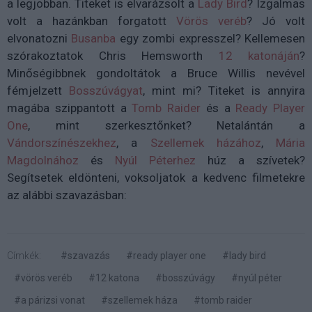
a legjobban. Titeket is elvarázsolt a
Lady Bird
? Izgalmas
volt a hazánkban forgatott
Vörös veréb
? Jó volt
elvonatozni
Busanba
egy zombi expresszel? Kellemesen
szórakoztatok Chris Hemsworth
12 katonáján
?
Minőségibbnek gondoltátok a Bruce Willis nevével
fémjelzett
Bosszúvágyat
, mint mi? Titeket is annyira
magába szippantott a
Tomb Raider
és a
Ready Player
One
, mint szerkesztőnket? Netalántán a
Vándorszínészekhez
, a
Szellemek házához
,
Mária
Magdolnához
és
Nyúl Péterhez
húz a szívetek?
Segítsetek eldönteni, voksoljatok a kedvenc filmetekre
az alábbi szavazásban:
Címkék:
#szavazás
#ready player one
#lady bird
#vörös veréb
#12 katona
#bosszúvágy
#nyúl péter
#a párizsi vonat
#szellemek háza
#tomb raider