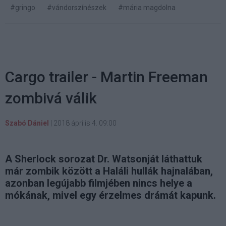
#gringo
#vándorszínészek
#mária magdolna
Cargo trailer - Martin Freeman
zombivá válik
Szabó Dániel
|
2018 április 4. 09:00
A Sherlock sorozat Dr. Watsonját láthattuk
már zombik között a Haláli hullák hajnalában,
azonban legújabb filmjében nincs helye a
mókának, mivel egy érzelmes drámát kapunk.