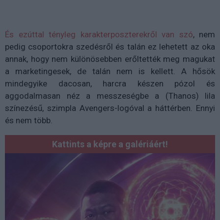
És ezúttal tényleg karakterposzterekről van szó
, nem
pedig csoportokra szedésről és talán ez lehetett az oka
annak, hogy nem különösebben erőltették meg magukat
a marketingesek, de talán nem is kellett. A hősök
mindegyike dacosan, harcra készen pózol és
aggodalmasan néz a messzeségbe a (Thanos) lila
színezésű, szimpla Avengers-logóval a háttérben. Ennyi
és nem több.
Kattints a képre a galériáért!