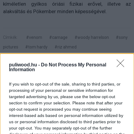
kíméletlen gyilkos óriási fizikai erővel, illetve az
alakváltás és Pókember minden képességével.
Címkék:
#venom
#carnage
#woody harrelson
#sony
pictures
#tom hardy
#riz ahmed
puliwood.hu -
Do Not Process My Personal
Information
If you wish to opt-out of the sale, sharing to third parties, or
Trailert kapott a Johnny English
processing of your personal or sensitive information for
targeted advertising by us, please use the below opt-out
3
section to confirm your selection. Please note that after your
opt-out request is processed you may continue seeing
interest-based ads based on personal information utilized by
Szabó Dániel
|
2018 április 5. 09:55
us or personal information disclosed to third parties prior to
your opt-out. You may separately opt-out of the further