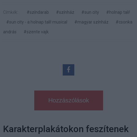
Címkék:
#színdarab
#színház
#sun city
#holnap tali!
#sun city - a holnap tali! musical
#magyar színház
#csonka
andrás
#szente vajk
Hozzászólások
Karakterplakátokon feszítenek