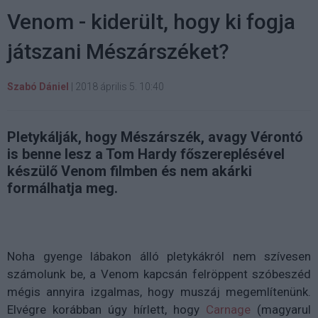
Venom - kiderült, hogy ki fogja
játszani Mészárszéket?
Szabó Dániel
|
2018 április 5. 10:40
Pletykálják, hogy Mészárszék, avagy Vérontó
is benne lesz a Tom Hardy főszereplésével
készülő Venom filmben és nem akárki
formálhatja meg.
Noha gyenge lábakon álló pletykákról nem szívesen
számolunk be, a Venom kapcsán felröppent szóbeszéd
mégis annyira izgalmas, hogy muszáj megemlítenünk.
Elvégre korábban úgy hírlett, hogy
Carnage
(magyarul