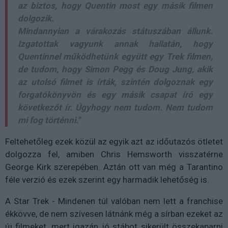
az biztos, hogy Quentin most egy másik filmen
dolgozik.
Mindannyian a várakozás státuszában állunk.
Izgatottak vagyunk annak hallatán, hogy
Quentinnel működhetünk együtt egy Trek filmen,
de tudom, hogy Simon Pegg és Doug Jung, akik
az utolsó filmet is írták, szintén dolgoznak egy
forgatókönyvön és egy másik csapat író egy
következőt ír. Úgyhogy nem tudom. Nem tudom
mi fog történni."
Feltehetőleg ezek közül az egyik azt az időutazós ötletet
dolgozza fel, amiben Chris Hemsworth visszatérne
George Kirk szerepében. Aztán ott van még a Tarantino
féle verzió és ezek szerint egy harmadik lehetőség is.
A Star Trek - Mindenen túl valóban nem lett a franchise
ékkövve, de nem szívesen látnánk még a sírban ezeket az
új filmeket, mert igazán jó stábot sikerült összekaparni