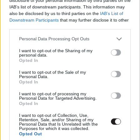
disclosure of your personal information by third parties on the
Harmadszorra is visszatér Mr. Bean és James
IAB’s list of downstream participants. This information may
Bond szerelemgyermeke, Johnny English, aki
also be disclosed by us to third parties on the
IAB’s List of
a legújabb előzetesben megmutatja, hogy mitől
Downstream Participants
that may further disclose it to other
döglik a brit légy.
third parties.
Please note that this website/app uses one or more Google
Personal Data Processing Opt Outs
services and may gather and store information including but
not limited to your visit or usage behaviour. You may click to
I want to opt-out of the Sharing of my
A Focus Features és a Working Title kiadta a Johnny
personal data.
grant or deny consent to Google and its third-party tags to
Opted In
English újra lecsap (Johnny English Strikes Again)
use your data for below specified purposes in below Google
consent section.
legelső kedvcsinálóját, amely már a harmadik része lesz
I want to opt-out of the Sale of my
Personal Data.
a Rowan Atkinson nevével fémjelzett kémkomédiának.
Opted In
I want to opt-out of processing my
Personal Data for Targeted Advertising.
Opted In
Az új film sztorijában egy kibertámadás során minden
I want to opt-out of Collection, Use,
aktív titkos ügynök személyazonosságát felfedik az
Retention, Sale, and/or Sharing of my
Egyesült Királyságban, így a már visszavonult Johnny
Personal Data that Is Unrelated with the
Purposes for which it was collected.
English a titkos szolgálat utolsó reménye. Kedvenc
Opted Out
kémünk visszatér, hogy megtalálja a mesterhackert,