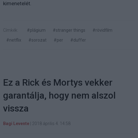
kimenetelét.
Címkék:
#plágium
#stranger things
#rövidfilm
#netflix
#sorozat
#per
#duffer
Ez a Rick és Mortys vekker
garantálja, hogy nem alszol
vissza
Bagi Levente
|
2018 április 4. 14:58