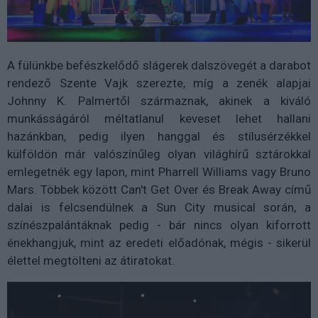
A fülünkbe befészkelődő slágerek dalszövegét a darabot
rendező Szente Vajk szerezte, míg a zenék alapjai
Johnny K. Palmertől származnak, akinek a kiváló
munkásságáról méltatlanul keveset lehet hallani
hazánkban, pedig ilyen hanggal és stílusérzékkel
külföldön már valószínűleg olyan világhírű sztárokkal
emlegetnék egy lapon, mint Pharrell Williams vagy Bruno
Mars. Többek között Can't Get Over és Break Away című
dalai is felcsendülnek a Sun City musical során, a
színészpalántáknak pedig - bár nincs olyan kiforrott
énekhangjuk, mint az eredeti előadónak, mégis - sikerül
élettel megtölteni az átiratokat.