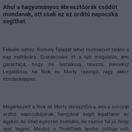
Ahol a hagyományos ébresztőórák csődöt
mondanak, ott csak ez az ordító napocska
segíthet.
Felkelni nehéz. Komoly feladat lehet motivációt találni a
nap indítására. Szerencsére itt a tuti megoldás, ami
garantálja, hogy ne lustálkodj hosszú percekig!
Legalábbis, ha Rick és Morty rajongó vagy akkor
mindenképpen.
Megérkezett a Rick és Morty ébresztőóra, ami a sorozat
ordító napocskájának hangjával segít kipattanni az
ágyból. Az ötlet egészen zseniális, de sajnos túl jó, hogy
igaz legyen. Mindez a ThinkGeek áprilisi tréfája volt,