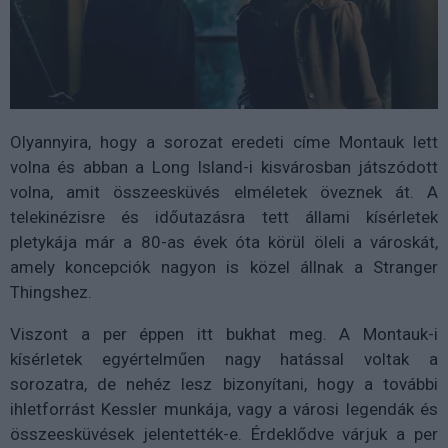
Olyannyira, hogy a sorozat eredeti címe Montauk lett
volna és abban a Long Island-i kisvárosban játszódott
volna, amit összeesküvés elméletek öveznek át. A
telekinézisre és időutazásra tett állami kísérletek
pletykája már a 80-as évek óta körül öleli a városkát,
amely koncepciók nagyon is közel állnak a Stranger
Thingshez.
Viszont a per éppen itt bukhat meg. A Montauk-i
kísérletek egyértelműen nagy hatással voltak a
sorozatra, de nehéz lesz bizonyítani, hogy a további
ihletforrást Kessler munkája, vagy a városi legendák és
összeesküvések jelentették-e. Érdeklődve várjuk a per