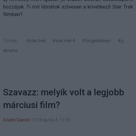
hozzájuk. Ti mit látnátok szívesen a következő Star Trek
filmben?
Címkék:
#star trek
#star trek 4
#forgatókönyv
#j.j.
abrams
Szavazz: melyik volt a legjobb
márciusi film?
Szabó Dániel
|
2018 április 4. 12:30