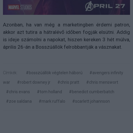
Azonban, ha van még a marketingben érdemi patron,
akkor azt tutira a hátralévő időben fogják elsütni. Addig
is ideje számolni a napokat, hiszen kereken 3 hét múlva,
április 26-án a Bosszúállók felrobbantják a vásznakat.
Címkék:
#bosszúállók végtelen háború
#avengers infinity
war
#robert downey jr
#chris pratt
#chris menswort
#chris evans
#tom holland
#benedict cumberbatch
#zoe saldana
#mark ruffalo
#scarlett johannson