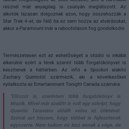
résznél már anyagilag is csúnyán meglátszott. Az
alkotók lázasan dolgoznak azon, hogy összehozzák a
Star Trek 4-et, de félő ha ez sem hozza az elvárásokat,
akkor a Paramount már a rebootoláson fog gondolkodni.
Természetesen ezt az eshetőséget a stúdió is inkább
elkerülné ezért a hírek szerint több forgatókönyvet is
készítenek a háttérben. Az infó a Spockot alakító
Zachary Quintotól származik, aki a következőket
nyilatkozta az Entertainment Tonight Canada számára:
"Először is, szerintem több forgatókönyv is
létezik. Mivel már azelőtt is volt egy szkript, hogy
Quentin Tarantino előállt volna az ötletével.
Szóval azt hiszem, hogy többet is fejlesztenek
egyszerre. Nem tudom mi lesz ennek a vége, de