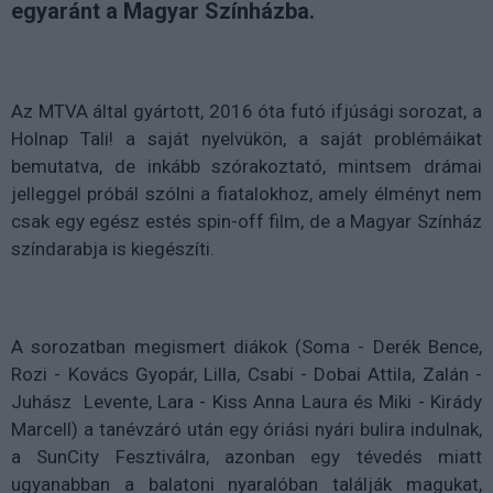
egyaránt a Magyar Színházba.
Az MTVA által gyártott, 2016 óta futó ifjúsági sorozat, a
Holnap Tali! a saját nyelvükön, a saját problémáikat
bemutatva, de inkább szórakoztató, mintsem drámai
jelleggel próbál szólni a fiatalokhoz, amely élményt nem
csak egy egész estés spin-off film, de a Magyar Színház
színdarabja is kiegészíti.
A sorozatban megismert diákok (Soma - Derék Bence,
Rozi - Kovács Gyopár, Lilla, Csabi - Dobai Attila, Zalán -
Juhász Levente, Lara - Kiss Anna Laura és Miki - Kirády
Marcell) a tanévzáró után egy óriási nyári bulira indulnak,
a SunCity Fesztiválra, azonban egy tévedés miatt
ugyanabban a balatoni nyaralóban találják magukat,