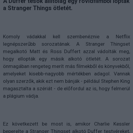
A Duffer tesók állítólag egy rövidfilmből lopták
a Stranger Things ötletét.
Komoly vádakkal kell szembenéznie a Netflix
legnépszerűbb sorozatának. A Stranger Thingset
megalkotó Matt és Ross Duffert azzal vádolták meg,
hogy ellopták egy másik alkotó ötletét. A sorozat
önmagában rengeteg merít más filmekből és könyvekből,
amelyeket kisebb-nagyobb mértékben adagol. Vannak
olyan szerzők, akik ezt nem bánják - például Stephen King
magasztalta a szériát - de előfordul az is, hogy felmerül
a plágium vádja.
Ez következett be most is, amikor Charlie Kessler
beperelte a Stranger Thingset alkotó Duffer testvéreket,