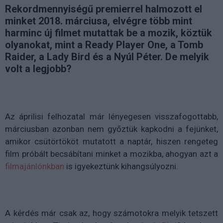
Rekordmennyiségű premierrel halmozott el
minket 2018. márciusa, elvégre több mint
harminc új filmet mutattak be a mozik, köztük
olyanokat, mint a Ready Player One, a Tomb
Raider, a Lady Bird és a Nyúl Péter. De melyik
volt a legjobb?
Az áprilisi felhozatal már lényegesen visszafogottabb,
márciusban azonban nem győztük kapkodni a fejünket,
amikor csütörtököt mutatott a naptár, hiszen rengeteg
film próbált becsábítani minket a mozikba, ahogyan azt a
filmajánlónkban
is igyekeztünk kihangsúlyozni.
A kérdés már csak az, hogy számotokra melyik tetszett