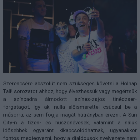
Szerencsére abszolút nem szükséges követni a Holnap
Tali! sorozatot ahhoz, hogy élvezhessük vagy megértsük
a színpadra álmodott színes-zajos tinédzser-
forgatagot, így aki nulla előismerettel csücsül be a
műsorra, az sem fogja magát hátrányban érezni. A Sun
City-n a tízen- és huszonévesek, valamint a náluk
idősebbek egyaránt kikapcsolódhatnak, ugyanakkor
fontos megjegyezni, hogy a dialógusok nyelvezete nem