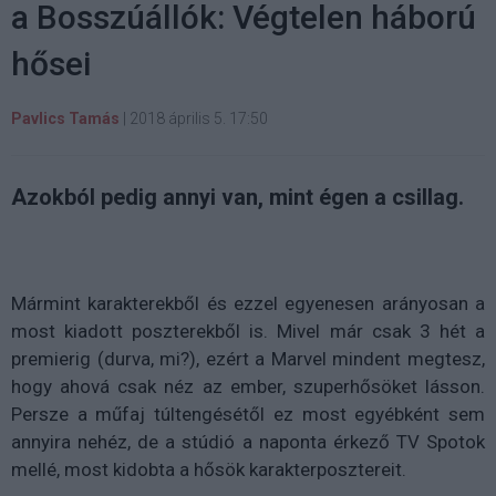
a Bosszúállók: Végtelen háború
hősei
Pavlics Tamás
|
2018 április 5. 17:50
Azokból pedig annyi van, mint égen a csillag.
Mármint karakterekből és ezzel egyenesen arányosan a
most kiadott poszterekből is. Mivel már csak 3 hét a
premierig (durva, mi?), ezért a Marvel mindent megtesz,
hogy ahová csak néz az ember, szuperhősöket lásson.
Persze a műfaj túltengésétől ez most egyébként sem
annyira nehéz, de a stúdió a naponta érkező TV Spotok
mellé, most kidobta a hősök karakterposztereit.