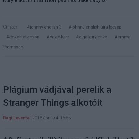
Kurylenko, Emma Thompson és Jake Lacy is.
Címkék:
#johnny english 3
#johnny english újra lecsap
#rowan atkinson
#david kerr
#olga kurylenko
#emma
thompson
Plágium vádjával perelik a
Stranger Things alkotóit
Bagi Levente
|
2018 április 4. 15:55