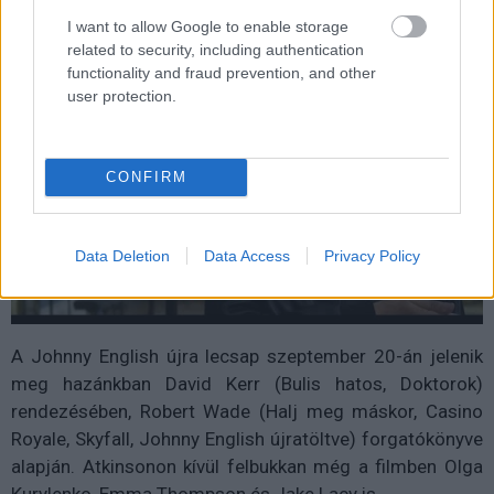
Eredeti:
I want to allow Google to enable storage
related to security, including authentication
functionality and fraud prevention, and other
user protection.
CONFIRM
Data Deletion
Data Access
Privacy Policy
A Johnny English újra lecsap szeptember 20-án jelenik
meg hazánkban David Kerr (Bulis hatos, Doktorok)
rendezésében, Robert Wade (Halj meg máskor, Casino
Royale, Skyfall, Johnny English újratöltve) forgatókönyve
alapján. Atkinsonon kívül felbukkan még a filmben Olga