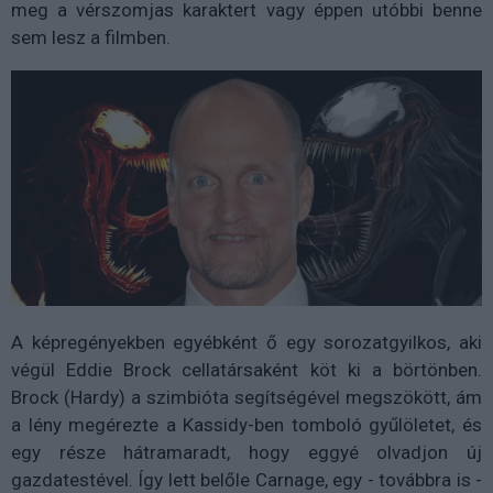
meg a vérszomjas karaktert vagy éppen utóbbi benne
sem lesz a filmben.
A képregényekben egyébként ő egy sorozatgyilkos, aki
végül Eddie Brock cellatársaként köt ki a börtönben.
Brock (Hardy) a szimbióta segítségével megszökött, ám
a lény megérezte a Kassidy-ben tomboló gyűlöletet, és
egy része hátramaradt, hogy eggyé olvadjon új
gazdatestével. Így lett belőle Carnage, egy - továbbra is -