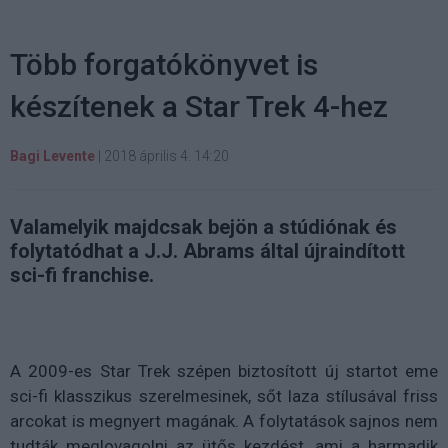
Több forgatókönyvet is
készítenek a Star Trek 4-hez
Bagi Levente
|
2018 április 4. 14:20
Valamelyik majdcsak bejön a stúdiónak és
folytatódhat a J.J. Abrams által újraindított
sci-fi franchise.
A 2009-es Star Trek szépen biztosított új startot eme
sci-fi klasszikus szerelmesinek, sőt laza stílusával friss
arcokat is megnyert magának. A folytatások sajnos nem
tudták meglovagolni az ütős kezdést, ami a harmadik