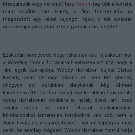
Mészárszék vagy Vérontó) lesz
Venom
legfőbb ellenfele,
majd később Tom Hardy, a film főszereplője is
megosztott egy képet rajongói rajzot a két karakter
összecsapásáról, amit aztán gyorsan el is tüntetett.
Ezek után nem csoda, hogy felkaptuk rá a fejünket, mikor
a
Bleeding Cool
a forrásaira hivatkozva azt írta, hogy a
film egyik szereplője, Woody Harrelson bújhat Cletus
Kasady, azaz Carnage bőrébe és nem Riz Ahmed,
ahogyan azt korábban pletykálták. Míg Ahmed
karakterére (Dr. Carlton Drake) már korábban fény derült,
addig Harrelsonét továbbra is rejtély övezi, ami csak
tovább erősíti az imént felvázolt spekulációkat.
Mindazonáltal ismeretlen forrásokról van szó, nem a
Sony hivatalos megerősítéséről, így ne lepődjön meg
senki, ha esetleg mégsem Woody Harrelson formálhatja