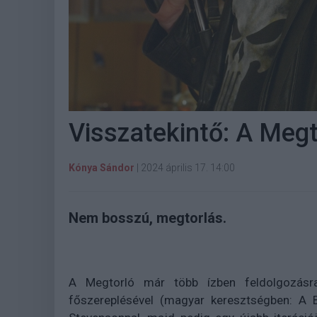
Visszatekintő: A Megt
Kónya Sándor
|
2024 április 17. 14:00
Nem bosszú, megtorlás.
A Megtorló már több ízben feldolgozásr
főszereplésével (magyar keresztségben: A 