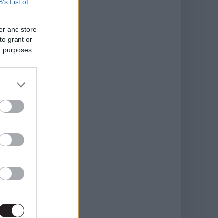
B’s List of
er and store
to grant or
ed purposes