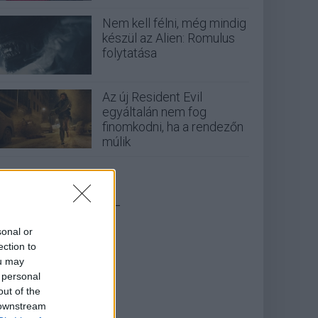
Nem kell félni, még mindig
készül az Alien: Romulus
folytatása
Az új Resident Evil
egyáltalán nem fog
finomkodni, ha a rendezőn
múlik
_
sonal or
ection to
ou may
 personal
out of the
 downstream