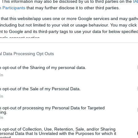
. This information may also be disclosed by us to third parties on the
IA
Participants
that may further disclose it to other third parties.
 that this website/app uses one or more Google services and may gath
including but not limited to your visit or usage behaviour. You may click 
 to Google and its third-party tags to use your data for below specifi
ogle consent section.
ileg árnyal valamelyest. Ha megnézzük a karaktert
l Data Processing Opt Outs
osszúhoz (bocsánat: megtorláshoz) vezet, valamelyest
jelenetben például csak elhiteti a fogvatartottjával,
o opt-out of the Sharing of my personal data.
m, egy szelet hús és egy pörkölő segítségével - valahol
In
gészen körülményes úton-módon lehetetleníti el és
űzcsapokkal, lesifotókkal és befizetetlen számlákkal,
o opt-out of the Sale of my Personal Data.
ási vágyát és féltékenységre való hajlamát. Ez a kiérlelt
In
hathat, egyes jelenetek akár arra is engedhetnek
to opt-out of processing my Personal Data for Targeted
életes, de belegondolva, kíméletlenségben még így is
ing.
In
er-típus, mint Lexi Alexander filmjében Ray Stevenson.
o opt-out of Collection, Use, Retention, Sale, and/or Sharing
ersonal Data that Is Unrelated with the Purposes for which it
lected.