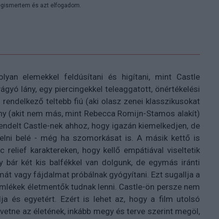
gismertem és azt elfogadom.
lyan elemekkel feldúsítani és higítani, mint Castle
ágyó lány, egy piercingekkel teleaggatott, önértékelési
rendelkező teltebb fiú (aki olasz zenei klasszikusokat
ny (akit nem más, mint Rebecca Romijn-Stamos alakít)
rendelt Castle-nek ahhoz, hogy igazán kiemelkedjen, de
helni belé - még ha szomorkásat is. A másik kettő is
relief karaktereken, hogy kellő empátiával viseltetik
gy bár két kis balfékkel van dolgunk, de egymás iránti
mát vagy fájdalmat próbálnak gyógyítani. Ezt sugallja a
 emlékek életmentők tudnak lenni. Castle-ön persze nem
ja és egyetért. Ezért is lehet az, hogy a film utolsó
 vetne az életének, inkább megy és terve szerint megöl,