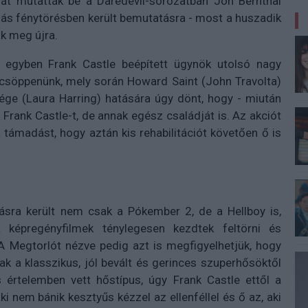
ját mutatták be a Daredevil-sorozatban Jon Bernthal
ás fénytörésben került bemutatásra - most a huszadik
uk meg újra.
y egyben Frank Castle beépített ügynök utolsó nagy
 csöppenünk, mely során Howard Saint (John Travolta)
ége (Laura Harring) hatására úgy dönt, hogy - miután
Frank Castle-t, de annak egész családját is. Az akciót
a támadást, hogy aztán kis rehabilitációt követően ő is
ásra került nem csak a Pókember 2, de a Hellboy is,
képregényfilmek ténylegesen kezdtek feltörni és
A Megtorlót nézve pedig azt is megfigyelhetjük, hogy
nak a klasszikus, jól bevált és gerinces szuperhősöktől
 értelemben vett hőstípus, úgy Frank Castle ettől a
ki nem bánik kesztyűs kézzel az ellenféllel és ő az, aki