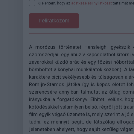
Kijelentem, hogy az
adatkezelési nyilatkozat
tartalmát me
Feliratkozom
A morózus történetet Hensleigh igyekszik o
szomszédjai: egy abuzív kapcsolatból kitörni v
zavarokkal küzdő srác és egy főzési hóborttal 
bömböltet a konyhai munkálatok közben). A lá
karaktere picit sekélyesebb és túlságosan alá
Romijn-Stamos játéka így is képes életet le
szerencsére annyiban túlmutat az átlag comic 
irányukba a forgatókönyv. Elhiteti velünk, ho
kötődésükkel valamilyen belső, régről jött trau
film egyik végső üzenete is, mely szerint a jó
tudni, ez mennyit segít, de látszólag elfogad
jelenetében ahelyett, hogy saját kezűleg véget