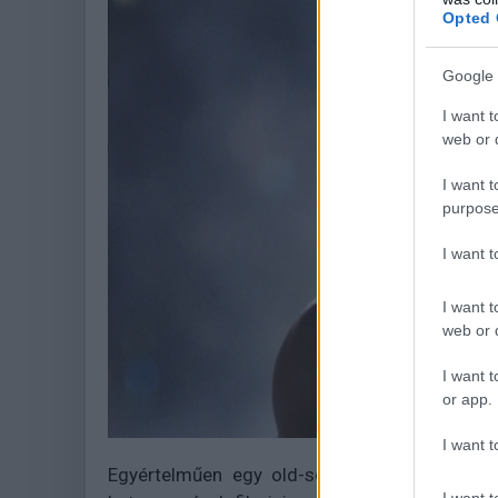
Opted 
Google 
I want t
web or d
I want t
purpose
I want 
I want t
web or d
I want t
or app.
I want t
Egyértelműen egy old-school módon előadott
I want t