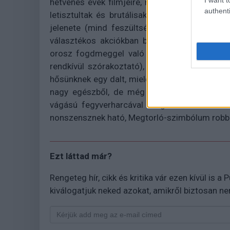
hetvenes évek filmjeire, mint a kétezres évek 
authenti
letisztultak és brutálisak, a családon való r
jelenete (mind feszültségkeltésben, mind ped
választékos akciókban bővelkedjen ez a bő 
orosz fogdmeggel való harc elsöprő, falat 
rendkívül szórakoztató), de egy, Rodriguez Zen
hősünknek egy dalt, mielőtt megpróbálná megöln
nagy egészből, de még védhető és tolerálha
vágású fegyverharcával megint csak a kézmű
nonszensznek ható, Megtorló-szimbólum robban
Ezt láttad már?
Rengeteg hír, cikk és kritika vár ezen kívül is a
kiválogatjuk neked azokat, amikről biztosan n