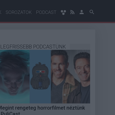
K
SOROZATOK
PODCAST
LEGFRISSEBB PODCASTÜNK
Megint rengeteg horrorfilmet néztünk
 PuliCast