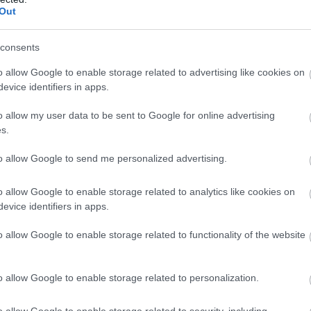
Out
consents
o allow Google to enable storage related to advertising like cookies on
evice identifiers in apps.
o allow my user data to be sent to Google for online advertising
s.
to allow Google to send me personalized advertising.
o allow Google to enable storage related to analytics like cookies on
evice identifiers in apps.
o allow Google to enable storage related to functionality of the website
o allow Google to enable storage related to personalization.
 bosszútörténetet láthatunk, amely jobban rímel a
o allow Google to enable storage related to security, including