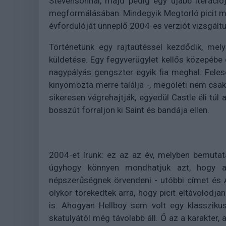
Stevensonnal, majd pedig egy újabb iteráció
megformálásában. Mindegyik Megtorló picit m
évfordulóját ünneplő 2004-es verziót vizsgált
Történetünk egy rajtaütéssel kezdődik, mel
küldetése. Egy fegyverügylet kellős közepébe
nagypályás gengszter egyik fia meghal. Feles
kinyomozta merre találja -, megöleti nem csak 
sikeresen végrehajtják, egyedül Castle éli túl 
bosszút forraljon ki Saint és bandája ellen.
2004-et írunk: ez az az év, melyben bemutat
úgyhogy könnyen mondhatjuk azt, hogy a 
népszerűségnek örvendeni - utóbbi címet és 
olykor törekedtek arra, hogy picit eltávolodja
is. Ahogyan Hellboy sem volt egy klasszikus
skatulyától még távolabb áll. Ő az a karakter, a