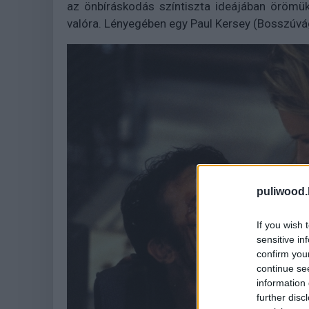
az önbíráskodás színtiszta ideájában örömük
valóra. Lényegében egy Paul Kersey (Bosszúvág
puliwood.
If you wish 
sensitive in
confirm you
continue se
information 
further disc