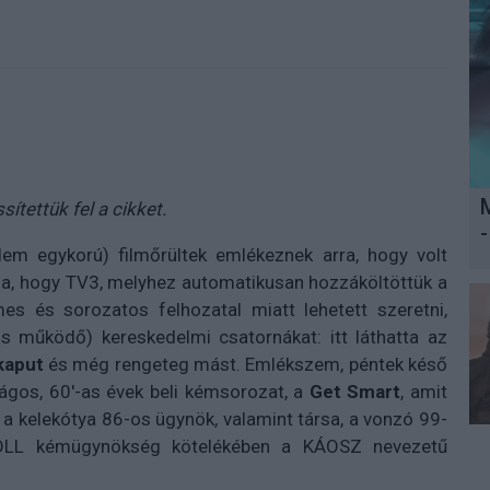
sítettük fel a cikket.
-
em egykorú) filmőrültek emlékeznek arra, hogy volt
rna, hogy TV3, melyhez automatikusan hozzáköltöttük a
mes és sorozatos felhozatal miatt lehetett szeretni,
is működő) kereskedelmi csatornákat: itt láthatta az
kaput
és még rengeteg mást. Emlékszem, péntek késő
ságos, 60'-as évek beli kémsorozat, a
Get Smart
, amit
 a kelekótya 86-os ügynök, valamint társa, a vonzó 99-
ROLL kémügynökség kötelékében a KÁOSZ nevezetű