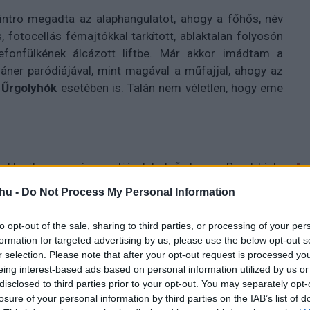
intro megadta az alaphangulatot, ahogy a főhős, név
fotocellás fémajtókkal tarkított, ablaktalan folyosón
efonfülkének álcázott liftbe. Már akkor imádtam a
áner paródiájával, mint magával a műfajjal, ahogy az
z
Űrgolyhók
esetében is. Talán nem véletlen, hogy eme
akkoriban a csúcspontján leledző James Bond hívta
ár akkor meglátta a paródia lehetőségét, de ahelyett,
hu -
Do Not Process My Personal Information
 tévéképernyőkben látta meg a potenciált (elvégre
ozat a Bond, valamint a kémmánia lecsillapodásának
to opt-out of the sale, sharing to third parties, or processing of your per
magának a tengerentúlon. 2008-ra úgy gondolták, hogy
formation for targeted advertising by us, please use the below opt-out s
ztani a szériát egy eredetsztori formájában a hősök
r selection. Please note that after your opt-out request is processed y
eing interest-based ads based on personal information utilized by us or
t volt Jason Bourne és James Bond is begorombult,
disclosed to third parties prior to your opt-out. You may separately opt-
nyóját utoljára, Johnny English meg annyira angol,
losure of your personal information by third parties on the IAB’s list of