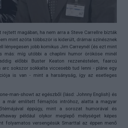
 rejtett magában, ha nem arra a Steve Carrellre bízták
em mint azóta többször is kiderült, drámai színésznek
ell lényegesen jobb komikus Jim Carreynél (és ezt mint
s más: míg utóbbi a chaplini humor örököse minél
ddig előbbi Buster Keaton rezzenéstelen, faarcú
 arc sokszor sokkalta viccesebb tud lenni - pláne egy
iója is van - mint a harsányság, így az esetleges
 one-man-showt az egészből (lásd: Johnny English) és
z: a már említett fémajtós intróhoz, alatta a magyar
főtémájával éppúgy, mint a sorozat humorával és
 Hathaway például olykor meglepő mélységet képes
amint folyamatos versengésük Smarttal az éppen menő