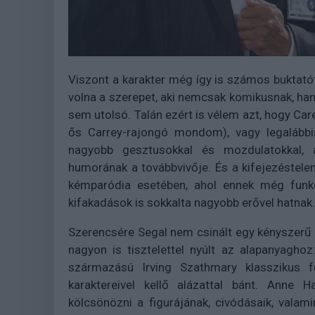
Viszont a karakter még így is számos buktatót
volna a szerepet, aki nemcsak komikusnak, han
sem utolsó. Talán ezért is vélem azt, hogy Car
ős Carrey-rajongó mondom), vagy legalábbi
nagyobb gesztusokkal és mozdulatokkal, a
humorának a továbbvivője. És a kifejezéstelen
kémparódia esetében, ahol ennek még funkc
kifakadások is sokkalta nagyobb erővel hatnak.
Szerencsére Segal nem csinált egy kényszerű
nagyon is tisztelettel nyúlt az alapanyagho
származású Irving Szathmary klasszikus 
karaktereivel kellő alázattal bánt. Anne
kölcsönözni a figurájának, civódásaik, val