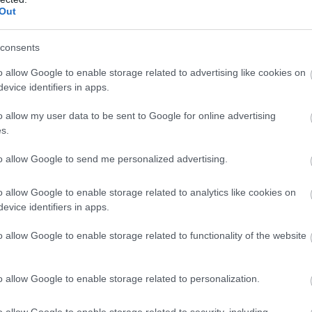
Out
arhulás a zsánernek, a Get Smart pedig (a borzasztó
consents
ndó leírni) abszolút kiváló alapanyagnak bizonyult. Mel
o allow Google to enable storage related to advertising like cookies on
producer, rendezőnek sikerült leszerződtetni a kevés
evice identifiers in apps.
Peter Segalt (
Ki nevel a végén?, Az 50 első randi
),
asz pisztoly 33 1/3
-ot is ő dirigálta, főszereplőknek
o allow my user data to be sent to Google for online advertising
dig nagyot hasító Steve Carrelt, az éppen komoly
s.
 sem utolsó Anne Hathawayt, a már akkor is hiper laza
to allow Google to send me personalized advertising.
án Alan Arkin-t, aki pont Carrell mellett nyújtott
Oscarját
A család kicsi kincsében
. Egy ilyen stábbal,
o allow Google to enable storage related to analytics like cookies on
épesebb lenne ez a mozi, mint a bemutatásakor. Az
evice identifiers in apps.
 kellemes kémvígjáték lett és mérsékelt siker.
o allow Google to enable storage related to functionality of the website
 műfaj az elmúlt években remélhetett. A paródiák
kasszasikerekből szemezgetett jelenetek gusztustalan
berg-Seltzer páros akkori ámokfutására -, és ezt
o allow Google to enable storage related to personalization.
ovatovább nem ment át színtiszta gúnyrajzba, mint az
o allow Google to enable storage related to security, including