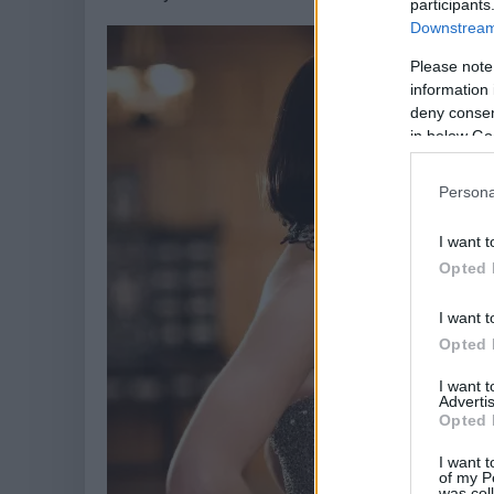
participants
Downstream 
Please note
information 
deny consent
in below Go
Persona
I want t
Opted 
I want t
Opted 
I want 
Advertis
Opted 
I want t
of my P
was col