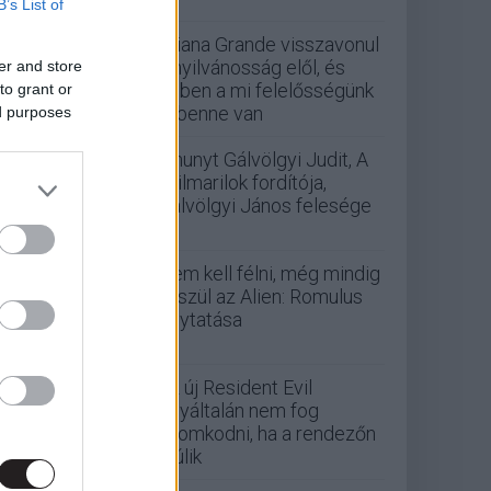
B’s List of
Ariana Grande visszavonul
a nyilvánosság elől, és
er and store
ebben a mi felelősségünk
to grant or
is benne van
ed purposes
Elhunyt Gálvölgyi Judit, A
szilmarilok fordítója,
Gálvölgyi János felesége
Nem kell félni, még mindig
készül az Alien: Romulus
folytatása
Az új Resident Evil
egyáltalán nem fog
finomkodni, ha a rendezőn
múlik