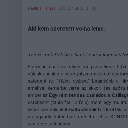
Pavlics Tamás
|
2023 június 20. 11:00
Aki kém szeretett volna lenni.
15 éve mutatták be a filmet, ennek kapcsán fris
Biztosan csak az olyan megveszekedett (vel
nálunk annak idején egy ilyen nevezetű csato
szlogent is: "
Télen, nyáron
." Leginkább a fil
amellyel kenterbe verte az akkori (és azóta 
ember az
Egy rém rendes családot
, a
Csillag
esténként (talán fél 12 fele) ment egy mulat
akkoriban nálunk
A balfácánnak
fordítottak és
es ügynök kalandjait mesélte el a KONT
szervezet ellenében.