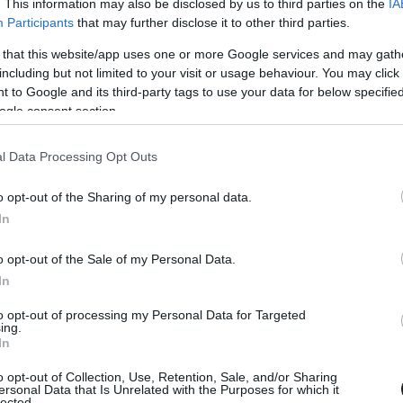
. This information may also be disclosed by us to third parties on the
IA
Participants
that may further disclose it to other third parties.
 that this website/app uses one or more Google services and may gath
including but not limited to your visit or usage behaviour. You may click 
 to Google and its third-party tags to use your data for below specifi
ogle consent section.
l Data Processing Opt Outs
o opt-out of the Sharing of my personal data.
In
o opt-out of the Sale of my Personal Data.
In
to opt-out of processing my Personal Data for Targeted
ing.
In
o opt-out of Collection, Use, Retention, Sale, and/or Sharing
ersonal Data that Is Unrelated with the Purposes for which it
lected.