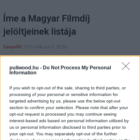
Íme a Magyar Filmdíj
jelöltjeinek listája
Sanya08
|
2016 március 5. 20:50
puliwood.hu -
Do Not Process My Personal
Information
Javában tart a 2. Magyar Filmhét (beszámolót a Mozi
If you wish to opt-out of the sale, sharing to third parties, or
Mánia jóvoltából
emitt
találhatjátok), mellyel most díjak
processing of your personal or sensitive information for
is járnak, a díjakat pedig megelőzi egy rakás jelölt,
targeted advertising by us, please use the below opt-out
section to confirm your selection. Please note that after your
mintha csak egy magyar Oscar-díj volna (és
opt-out request is processed you may continue seeing
tulajdonképpen, ha úgy vesszük: az is). A kategóriák
interest-based ads based on personal information utilized by
között nagyjából olyan titulusokkal találkozhatunk, akár
us or personal information disclosed to third parties prior to
az Oscar-díjnál, és ez így teljesen jól van, tetszik az ötlet,
your opt-out. You may separately opt-out of the further