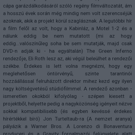
cápa garázdálkodásáról szóló regény filmváltozatát, ám
a hosszú évek során még mindig nem volt szerencséjük
azoknak, akik a projekt körül szaglásznak. A legutóbbi hír
a film felől az volt, hogy a Kabinláz, a Motel 1-2 és a
nálunk eddig be nem mutatott (mi az hogy
eddig...valószínűleg soha be sem mutatják, majd csak
DVD-n adják ki - ha egyáltalán) The Green Inferno
rendezője, Eli Roth lesz az, aki végül beleülhet a rendezői
székbe. Érdekes is lett volna megnézni, hogy egy
meglehetősen öntörvényű, szinte tarantinói
hozzáállással felruházott direktor mihez kezd egy ilyen
nagy költségvetésű stúdiófilmmel. A rendező azonban -
ismeretlen okokból kifolyólag - szépen kiesett a
projektből, helyette pedig a nagyközönség igényeit nézve
sokkal kompatibilisebb (és egyben kevéssé érdekes
hírértékkel bíró) Jon Turteltaub-ra (A nemzet aranya)
pályázik a Warner Bros. A Lorenzo di Bonaventura
produceri és a Gravity forgalmazói felügyelete alatt