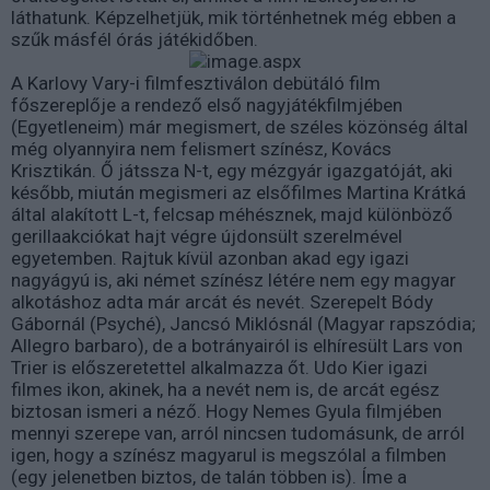
láthatunk. Képzelhetjük, mik történhetnek még ebben a
szűk másfél órás játékidőben.
A Karlovy Vary-i filmfesztiválon debütáló film
főszereplője a rendező első nagyjátékfilmjében
(Egyetleneim) már megismert, de széles közönség által
még olyannyira nem felismert színész, Kovács
Krisztikán. Ő játssza N-t, egy mézgyár igazgatóját, aki
később, miután megismeri az elsőfilmes Martina Krátká
által alakított L-t, felcsap méhésznek, majd különböző
gerillaakciókat hajt végre újdonsült szerelmével
egyetemben. Rajtuk kívül azonban akad egy igazi
nagyágyú is, aki német színész létére nem egy magyar
alkotáshoz adta már arcát és nevét. Szerepelt Bódy
Gábornál (Psyché), Jancsó Miklósnál (Magyar rapszódia;
Allegro barbaro), de a botrányairól is elhíresült Lars von
Trier is előszeretettel alkalmazza őt. Udo Kier igazi
filmes ikon, akinek, ha a nevét nem is, de arcát egész
biztosan ismeri a néző. Hogy Nemes Gyula filmjében
mennyi szerepe van, arról nincsen tudomásunk, de arról
igen, hogy a színész magyarul is megszólal a filmben
(egy jelenetben biztos, de talán többen is). Íme a