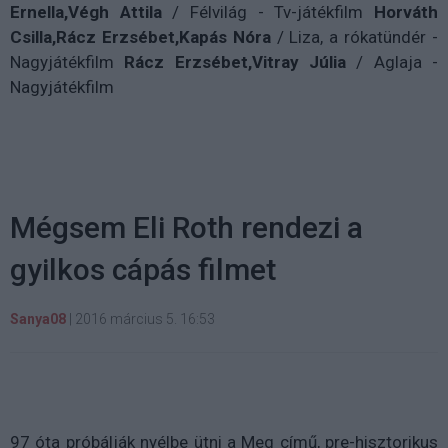
Ernella,Végh Attila
/ Félvilág - Tv-játékfilm
Horváth
Csilla,Rácz Erzsébet,Kapás Nóra
/ Liza, a rókatündér -
Nagyjátékfilm
Rácz Erzsébet,Vitray Júlia
/ Aglaja -
Nagyjátékfilm
Mégsem Eli Roth rendezi a
gyilkos cápás filmet
Sanya08
|
2016 március 5. 16:53
97 óta próbálják nyélbe ütni a Meg című, pre-hisztorikus