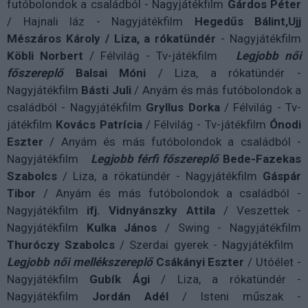
futóbolondok a családból - Nagyjátékfilm
Gárdos Péter
/ Hajnali láz - Nagyjátékfilm
Hegedűs Bálint,Ujj
Mészáros Károly / Liza, a rókatündér
- Nagyjátékfilm
Köbli Norbert
/ Félvilág - Tv-játékfilm
Legjobb női
főszereplő
Balsai Móni
/ Liza, a rókatündér -
Nagyjátékfilm
Básti Juli
/ Anyám és más futóbolondok a
családból - Nagyjátékfilm
Gryllus Dorka
/ Félvilág - Tv-
játékfilm
Kovács Patrícia
/ Félvilág - Tv-játékfilm
Ónodi
Eszter
/ Anyám és más futóbolondok a családból -
Nagyjátékfilm
L
egjobb férfi főszereplő
Bede-Fazekas
Szabolcs
/ Liza, a rókatündér - Nagyjátékfilm
Gáspár
Tibor
/ Anyám és más futóbolondok a családból -
Nagyjátékfilm
ifj. Vidnyánszky Attila
/ Veszettek -
Nagyjátékfilm
Kulka János
/ Swing - Nagyjátékfilm
Thuróczy Szabolcs
/ Szerdai gyerek - Nagyjátékfilm
L
egjobb női mellékszereplő
Csákányi Eszter
/ Utóélet -
Nagyjátékfilm
Gubík Ági
/ Liza, a rókatündér -
Nagyjátékfilm
Jordán Adél
/ Isteni műszak -