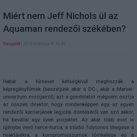
Miért nem Jeff Nichols ül az
Aquaman rendezői székében?
Sanya08
|
2016 március 8. 16:05
Habár a hírnevet kétségkívül meghozzák a
képregényfilmek (beszéljünk akár a DC-, akár a Marvel-
univerzum mozijairól), azt a gondolatot mégsem osztja
az összes direktor, hogy mindenképpen egy, az egyén
rendezői karrierjének legjobb döntéséről van szó akkor,
ha bevállal egy ilyen projektet. Az akár több évet is
igénybe vevő herce-hurca, a stúdió folytonos lihegése a
nyaktájékra, a kompromisszumok tömkelege és a