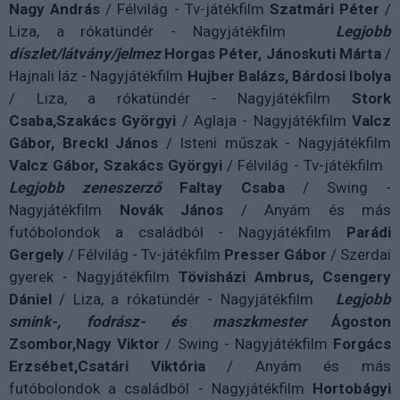
Nagy András
/ Félvilág - Tv-játékfilm
Szatmári Péter
/
Liza, a rókatündér - Nagyjátékfilm
Legjobb
díszlet/látvány/jelmez
Horgas Péter, Jánoskuti Márta
/
Hajnali láz - Nagyjátékfilm
Hujber Balázs, Bárdosi Ibolya
/ Liza, a rókatündér - Nagyjátékfilm
Stork
Csaba,Szakács Györgyi
/ Aglaja - Nagyjátékfilm
Valcz
Gábor, Breckl János
/ Isteni műszak - Nagyjátékfilm
Valcz Gábor, Szakács Györgyi
/ Félvilág - Tv-játékfilm
Legjobb zeneszerző
Faltay Csaba
/ Swing -
Nagyjátékfilm
Novák János
/ Anyám és más
futóbolondok a családból - Nagyjátékfilm
Parádi
Gergely
/ Félvilág - Tv-játékfilm
Presser Gábor
/ Szerdai
gyerek - Nagyjátékfilm
Tövisházi Ambrus, Csengery
Dániel
/ Liza, a rókatündér - Nagyjátékfilm
Legjobb
smink-, fodrász- és maszkmester
Ágoston
Zsombor,Nagy Viktor
/ Swing - Nagyjátékfilm
Forgács
Erzsébet,Csatári Viktória
/ Anyám és más
futóbolondok a családból - Nagyjátékfilm
Hortobágyi