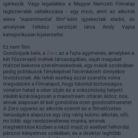
ígérkezik. Vagy legalábbis a Magyar Nemzeti Filmalap
legbizarrabb vállalkozása - egy mozi, amit az alkotók
eleve "
experimental film
"-ként igyekeztek eladni, és
amelynek félkész verzióját látva Andy Vajna
kategorikusan kijelentette:
Ez nem film.
Gondoljunk bele, a
Zero
az a fajta agymenés, amelyben a
két főszereplő méhek társaságában, saját magukat
mézzel bekenve szerelmeskednek, egy másik szcénában
pedig politikusok fényképével felcímkézett dinnyékre
lövöldöznek. Aki tehát esetleg azzal szerette volna
megvádolni a Filmalapot, hogy túlontúl biztonságos
vonalon halad a siker útján és a sokszínűség helyett
inkább kizárólagosan a mainstream oltárán áldoz, nos,
annak alaposan át kell gondolnia ezen gondolatmenetet.
A Zero ugyanis az alkotók szerint és a filmelőzetes
tanúságára alapozva egy ízig-vérig különc alkotás, sőt,
mi több: egy rendszerellenes munka, aminek
megtekintése közben a néző majd jó eséllyel felhördül
párszor kényelmes székében, és a direktor leghőbb