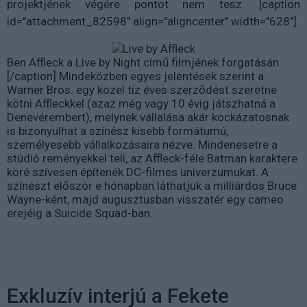
projektjének végére pontot nem tesz. [caption
id="attachment_82598" align="aligncenter" width="628"]
Ben Affleck a Live by Night című filmjének forgatásán.
[/caption] Mindeközben egyes jelentések szerint a
Warner Bros. egy közel tíz éves szerződést szeretne
kötni Affleckkel (azaz még vagy 10 évig játszhatná a
Denevérembert), melynek vállalása akár kockázatosnak
is bizonyulhat a színész kisebb formátumú,
személyesebb vállalkozásaira nézve. Mindenesetre a
stúdió reményekkel teli, az Affleck-féle Batman karaktere
köré szívesen építenék DC-filmes univerzumukat. A
színészt először e hónapban láthatjuk a milliárdos Bruce
Wayne-ként, majd augusztusban visszatér egy cameo
erejéig a Suicide Squad-ban.
Exkluzív interjú a Fekete