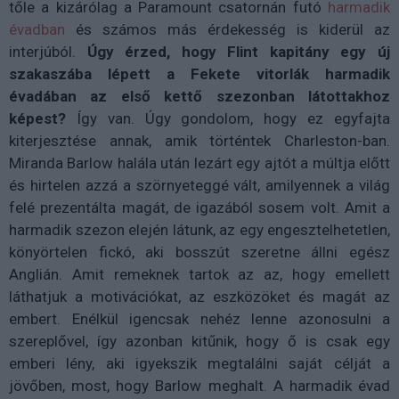
tőle a kizárólag a Paramount csatornán futó
harmadik
évadban
és számos más érdekesség is kiderül az
interjúból.
Úgy érzed, hogy Flint kapitány egy új
szakaszába lépett a Fekete vitorlák harmadik
évadában az első kettő szezonban látottakhoz
képest?
Így van. Úgy gondolom, hogy ez egyfajta
kiterjesztése annak, amik történtek Charleston-ban.
Miranda Barlow halála után lezárt egy ajtót a múltja előtt
és hirtelen azzá a szörnyeteggé vált, amilyennek a világ
felé prezentálta magát, de igazából sosem volt. Amit a
harmadik szezon elején látunk, az egy engesztelhetetlen,
könyörtelen fickó, aki bosszút szeretne állni egész
Anglián. Amit remeknek tartok az az, hogy emellett
láthatjuk a motivációkat, az eszközöket és magát az
embert. Enélkül igencsak nehéz lenne azonosulni a
szereplővel, így azonban kitűnik, hogy ő is csak egy
emberi lény, aki igyekszik megtalálni saját célját a
jövőben, most, hogy Barlow meghalt. A harmadik évad