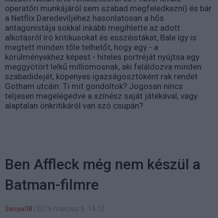
operatőri munkájáról sem szabad megfeledkezni) és bár
a Netflix Daredeviljéhez hasonlatosan a hős
antagonistája sokkal inkább megihlette az adott
alkotásról író kritikusokat és esszéistákat, Bale így is
megtett minden tőle telhetőt, hogy egy - a
körülményekhez képest - hiteles portréját nyújtsa egy
meggyötört lelkű milliomosnak, aki feláldozva minden
szabadidejét, köpenyes igazságosztóként rak rendet
Gotham utcáin. Ti mit gondoltok? Jogosan nincs
teljesen megelégedve a színész saját játékával, vagy
alaptalan önkritikáról van szó csupán?
Ben Affleck még nem készül a
Batman-filmre
Sanya08
|
2016 március 5. 14:10