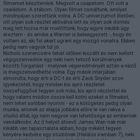
filmemet készítenénk. Megvolt a csapatom. Ott volt a
családom. A stábom. Olyan filmet csináltunk, amilyet
mindnyájan szerettünk volna. A DC-univerzumot illetően,
ott olyan sok részlet aktiválva lett és olyan sok döntés
meg lett hozva már mielőttünk, hogy egyre inkább úgy
éreztem - és amibe a Warner is beleegyezett -, hogy én
voltam az, aki fel akart ugrani egy mozgó vonatra. Ebben
pedig nem vagyok túl jó.
Nichols szerencsére tehát időben kiszállt és nem kellett
végigszenvednie egy neki nem tetsző körülmények
közötti forgatást - melynek végeredményét aztán a néző
is megszenvedhette volna. Egy másik interjúban
elmondta, hogy érti a DC-t és érti Zack Snyder azon
igyekezetét, hogy minden kis apró részletet
összefüggővé tegyen sok más, kis apró részlettel és
hogy valami módon össze kell kötni ezeket a filmeket,
nem lehet solóban nyomni - ez a kötögetés pedig olyan
munka, aminek az alapja jobbára előre le van rakva a
stúdió által, így nem nagyon van lehetősége az embernek
vandálkodni. Az ő helyét átvevő James Wan-nak már
inkább van tapasztalata abban, hogy miként tegyen
kényére-kedvére egy stúdiónak (Halálos iramban 7), neki