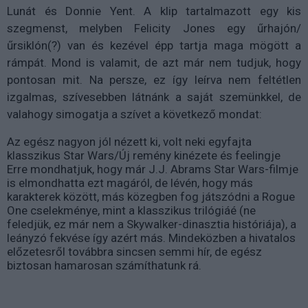
Lunát és Donnie Yent. A klip tartalmazott egy kis
szegmenst, melyben Felicity Jones egy űrhajón/
űrsiklón(?) van és kezével épp tartja maga mögött a
rámpát. Mond is valamit, de azt már nem tudjuk, hogy
pontosan mit. Na persze, ez így leírva nem feltétlen
izgalmas, szívesebben látnánk a saját szemünkkel, de
valahogy simogatja a szívet a következő mondat:
Az egész nagyon jól nézett ki, volt neki egyfajta
klasszikus Star Wars/Új remény kinézete és feelingje
Erre mondhatjuk, hogy már J.J. Abrams Star Wars-filmje
is elmondhatta ezt magáról, de lévén, hogy más
karakterek között, más közegben fog játszódni a Rogue
One cselekménye, mint a klasszikus trilógiáé (ne
feledjük, ez már nem a Skywalker-dinasztia históriája), a
leányzó fekvése így azért más. Mindeközben a hivatalos
előzetesről továbbra sincsen semmi hír, de egész
biztosan hamarosan számíthatunk rá.