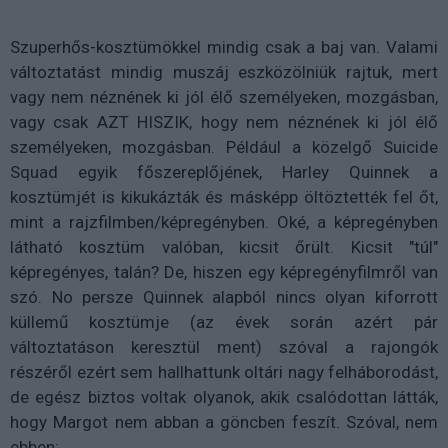
Szuperhős-kosztümökkel mindig csak a baj van. Valami
változtatást mindig muszáj eszközölniük rajtuk, mert
vagy nem néznének ki jól élő személyeken, mozgásban,
vagy csak AZT HISZIK, hogy nem néznének ki jól élő
személyeken, mozgásban. Például a közelgő Suicide
Squad egyik főszereplőjének, Harley Quinnek a
kosztümjét is kikukázták és másképp öltöztették fel őt,
mint a rajzfilmben/képregényben. Oké, a képregényben
látható kosztüm valóban, kicsit őrült. Kicsit "túl"
képregényes, talán? De, hiszen egy képregényfilmről van
szó. No persze Quinnek alapból nincs olyan kiforrott
küllemű kosztümje (az évek során azért pár
változtatáson keresztül ment) szóval a rajongók
részéről ezért sem hallhattunk oltári nagy felháborodást,
de egész biztos voltak olyanok, akik csalódottan látták,
hogy Margot nem abban a göncben feszít. Szóval, nem
ebben: