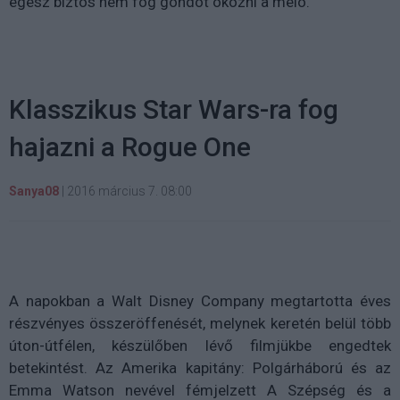
egész biztos nem fog gondot okozni a meló.
Klasszikus Star Wars-ra fog
hajazni a Rogue One
Sanya08
|
2016 március 7. 08:00
A napokban a Walt Disney Company megtartotta éves
részvényes összeröffenését, melynek keretén belül több
úton-útfélen, készülőben lévő filmjükbe engedtek
betekintést. Az Amerika kapitány: Polgárháború és az
Emma Watson nevével fémjelzett A Szépség és a