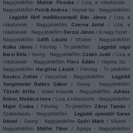
Nagyjátékfilm
Molnár Piroska
/ Liza, a rókatündér -
Nagyjátékfilm
Petrik Andrea
/ Hajnali láz - Nagyjátékfilm
Legjobb férfi mellékszereplő
Bán János
/ Liza, a
rókatündér - Nagyjátékfilm
Cserna Antal
/ Liza, a
rókatündér - Nagyjátékfilm
Derzsi János
/ A nagy füzet -
Nagyjátékfilm
Gálffi László
/ Utóélet - Nagyjátékfilm
Kulka János
/ Félvilág - Tv-játékfilm
Legjobb vágó
Barsi Béla
/ Swing - Nagyjátékfilm
Czakó Judit
/ Liza, a
rókatündér - Nagyjátékfilm
Fiers Ádám
/ Hajnlai láz -
Nagyjátékfilm
Hargittai László
/ Félvilág - Tv-játékfilm
Kovács Zoltán
/ Veszettek - Nagyjátékfilm
Legjobb
hangmester
Balázs Gábor
/ Swing - Nagyjátékfilm
Tőzsér Attila
/ Isteni műszak - Nagyjátékfilm
Juhász
Róber, Madácsi Imre
/ Liza, a rókatündér - Nagyjátékfilm
Major Csaba
/ Félvilág - Tv-játékfilm
Zányi Tamás
/
Szabadesés - Nagyjátékfilm
Legjobb operatőr
Garas
Dániel
/ Swing - Nagyjátékfilm
Győri Márk
/ Víkend -
Nagyjátékfilm
Máthé Tibor
/ Aglaja - Nagyjátékfilm