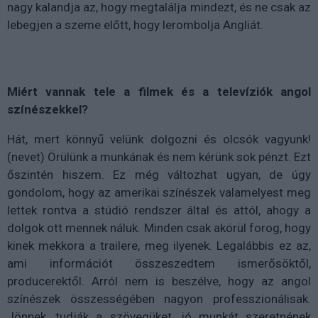
nagy kalandja az, hogy megtalálja mindezt, és ne csak az
lebegjen a szeme előtt, hogy lerombolja Angliát.
Miért vannak tele a filmek és a televíziók angol
színészekkel?
Hát, mert könnyű velünk dolgozni és olcsók vagyunk!
(nevet) Örülünk a munkának és nem kérünk sok pénzt. Ezt
őszintén hiszem. Ez még változhat ugyan, de úgy
gondolom, hogy az amerikai színészek valamelyest meg
lettek rontva a stúdió rendszer által és attól, ahogy a
dolgok ott mennek náluk. Minden csak akörül forog, hogy
kinek mekkora a trailere, meg ilyenek. Legalábbis ez az,
ami információt összeszedtem ismerősöktől,
producerektől. Arról nem is beszélve, hogy az angol
színészek összességében nagyon professzionálisak.
Jönnek, tudják a szövegüket, jó munkát szeretnének