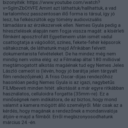
bizonyíték: https://www.youtube.com/watch?
v=SglmZbOtVFE Amint azt láthattuk/hallhattuk, a vad
tartalomhoz passzentosan illő forma is társul, így jó
lesz, ha felkészültök egy tömény audiovizuális
támadásra az érzékszervek ellen. Nemes Gyula pedig a
híresztelések alapján nem fogja vissza magát: a kísérleti
filmként aposztrofált Egyetleneim után ismét vadul
csattogtatja a vágóollót, színes, fekete-fehér képsorok
váltakoznak, de láthatunk majd Afrikában felvett
dokumentarista felvételeket. De ha mindez még nem
mindig nem volna elég: ez a Filmalap által 180 millióval
megtámogatott alkotás magáénak tud egy Nemes Jeles
László cameót is (lévén, hogy jó barátja jelen tárgyalt
film rendezőjének). A friss Oscar-díjas rendezőhöz
hasonlóan pedig Nemes Gyula is az igazi, nagybetűs
FILMbeveti minden hitét: alkotását a már egyre ritkábban
használatos, celluloidra forgatta (35mm-re). Ez a
minőségnek nem indikátora, de az biztos, hogy mond
valamit a kamera mögött álló személyről. Már csak az a
kérdés, hogy magának a rendezőnek a mondanivalója
átjön-e majd a filmből. Erről megbizonyosodhatunk
március 24.-én.