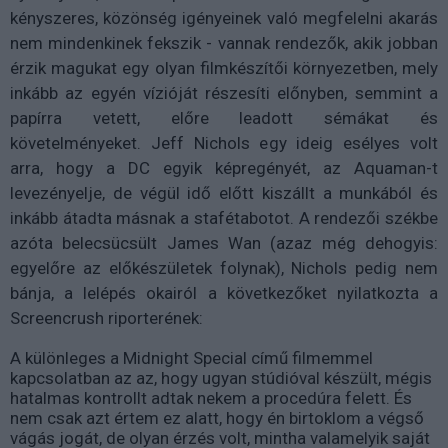
kényszeres, közönség igényeinek való megfelelni akarás
nem mindenkinek fekszik - vannak rendezők, akik jobban
érzik magukat egy olyan filmkészítői környezetben, mely
inkább az egyén vízióját részesíti előnyben, semmint a
papírra vetett, előre leadott sémákat és
követelményeket. Jeff Nichols egy ideig esélyes volt
arra, hogy a DC egyik képregényét, az Aquaman-t
levezényelje, de végül idő előtt kiszállt a munkából és
inkább átadta másnak a stafétabotot. A rendezői székbe
azóta belecsücsült James Wan (azaz még dehogyis:
egyelőre az előkészületek folynak), Nichols pedig nem
bánja, a lelépés okairól a következőket nyilatkozta a
Screencrush riporterének:
A különleges a Midnight Special című filmemmel
kapcsolatban az az, hogy ugyan stúdióval készült, mégis
hatalmas kontrollt adtak nekem a procedúra felett. És
nem csak azt értem ez alatt, hogy én birtoklom a végső
vágás jogát, de olyan érzés volt, mintha valamelyik saját