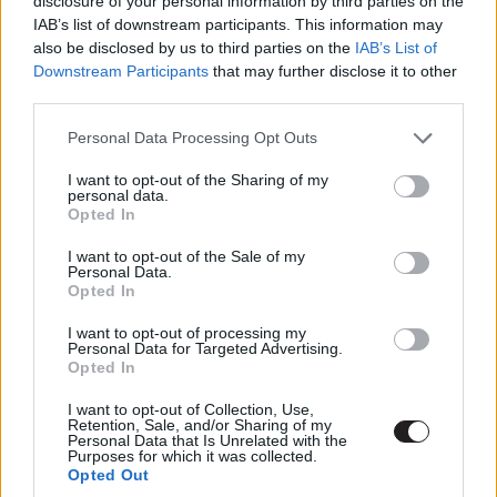
hogy újra díjazzuk saját filmjeinket. Pontosabban nem
disclosure of your personal information by third parties on the
IAB’s list of downstream participants. This information may
mi, hanem a Magyar Filmakadémia tagjai, egy titkos
also be disclosed by us to third parties on the
IAB’s List of
szavazás keretében. A díjátadó a holnapi nap folyamán,
Downstream Participants
that may further disclose it to other
azaz 6-án lesz, ekkor fog kiderülni, hogy mely filmek,
third parties.
mely színészek/rendezők/forgatókönyvírók és egyebek
Please note that this website/app uses one or more Google
lesznek a díjazottak. Ti kinek adnátok a díjat? Melyik film
Personal Data Processing Opt Outs
services and may gather and store information including but
tetszett a legjobban a jelöltek közül?
Legjobb
not limited to your visit or usage behaviour. You may click to
I want to opt-out of the Sharing of my
nagyjátékfilm
A nagy füzet
, rendező: Szász János
personal data.
grant or deny consent to Google and its third-party tags to
Opted In
,producer(ek): Sándor Pál,Sőth Sándor
Anyám és más
use your data for below specified purposes in below Google
futóbolondok a családból
, rendező: Fekete Ibolya
consent section.
I want to opt-out of the Sale of my
Personal Data.
,producer(ek): Garami Gábor,Dettre Gábor,Nicole
Opted In
Gerhardt,Kalin Kalinov
Isteni műszak
, rendező: Bodzsár
Márk ,producer(ek): Bodzsár István
Liza, a rókatündér
,
I want to opt-out of processing my
Personal Data for Targeted Advertising.
rendező: Ujj Mészáros Károly ,producer(ek): Major István
Opted In
VAN valami furcsa és megmagyarázhatatlan
, rendező:
I want to opt-out of Collection, Use,
Reisz Gábor ,producer(ek): Berkes Júlia- Proton
Retention, Sale, and/or Sharing of my
Personal Data that Is Unrelated with the
Cinema,Bosnyák Miklós-SZFE,Petrányi Viktória-Proton
Purposes for which it was collected.
Cinema-koproducer
Legjobb tv-játékfilm
A fekete
Opted Out