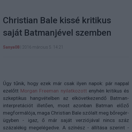
Christian Bale kissé kritikus
saját Batmanjével szemben
Sanya08
|
2016 március 5. 14:21
Úgy tűnik, hogy ezek már csak ilyen napok: pár nappal
ezelőtt
Morgan Freeman nyilatkozott
enyhén kritikus és
szkeptikus hangvételben az elkövetkezendő Batman-
interpretációt illetően, most azonban Batman előző
megformálója, maga Christian Bale szólalt meg bőregér-
ügyben - igaz, ő már saját verziójával nincs száz
százalékig megelégedve. A színész - állítása szerint -