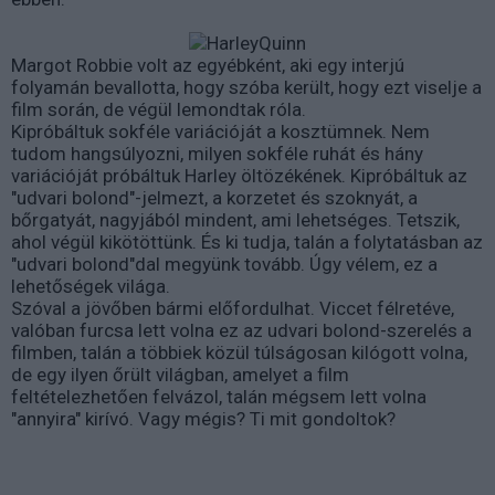
Margot Robbie volt az egyébként, aki egy interjú
folyamán bevallotta, hogy szóba került, hogy ezt viselje a
film során, de végül lemondtak róla.
Kipróbáltuk sokféle variációját a kosztümnek. Nem
tudom hangsúlyozni, milyen sokféle ruhát és hány
variációját próbáltuk Harley öltözékének. Kipróbáltuk az
"udvari bolond"-jelmezt, a korzetet és szoknyát, a
bőrgatyát, nagyjából mindent, ami lehetséges. Tetszik,
ahol végül kikötöttünk. És ki tudja, talán a folytatásban az
"udvari bolond"dal megyünk tovább. Úgy vélem, ez a
lehetőségek világa.
Szóval a jövőben bármi előfordulhat. Viccet félretéve,
valóban furcsa lett volna ez az udvari bolond-szerelés a
filmben, talán a többiek közül túlságosan kilógott volna,
de egy ilyen őrült világban, amelyet a film
feltételezhetően felvázol, talán mégsem lett volna
"annyira" kirívó. Vagy mégis? Ti mit gondoltok?