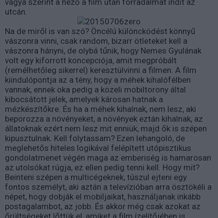
vágya szerint a néző a film után forradalmat indít az
utcán.
Na de miről is van szó? Öncélú különcködést könnyű
vászonra vinni, csak random, bizarr ötleteket kell a
vászonra hányni, de olybá tűnik, hogy Nemes Gyulának
volt egy kiforrott koncepciója, amit megpróbált
(remélhetőleg sikerrel) keresztülvinni a filmen. A film
kiindulópontja az a tény, hogy a méhek kihalófélben
vannak, ennek oka pedig a közeli mobiltorony által
kibocsátott jelek, amelyek károsan hatnak a
mézkészítőkre. És ha a méhek kihalnak, nem lesz, aki
beporozza a növényeket, a növények eztán kihalnak, az
állatoknak ezért nem lesz mit enniük, majd ők is szépen
kipusztulnak. Kell folytassam? Ezen lehangoló, de
meglehetős hiteles logikával felépített utópisztikus
gondolatmenet végén maga az emberiség is hamarosan
az utolsókat rúgja, ez ellen pedig tenni kell. Hogy mit?
Beinteni szépen a multicégeknek, túszul ejteni egy
fontos személyt, aki aztán a televízióban arra ösztökéli a
népet, hogy dobják el mobiljaikat, használjanak inkább
postagalambot, az jobb. És akkor még csak azokat az
őrültségeket lőttük el, amiket a film ízelítőjében is