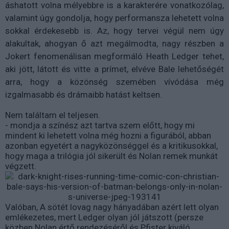
áshatott volna mélyebbre is a karakterére vonatkozólag,
valamint úgy gondolja, hogy performansza lehetett volna
sokkal érdekesebb is. Az, hogy tervei végül nem úgy
alakultak, ahogyan ő azt megálmodta, nagy részben a
Jokert fenomenálisan megformáló Heath Ledger tehet,
aki jött, látott és vitte a prímet, elvéve Bale lehetőségét
arra, hogy a közönség szemében vívódása még
izgalmasabb és drámaibb hatást keltsen.
Nem találtam el teljesen.
- mondja a színész azt tartva szem előtt, hogy mi
mindent ki lehetett volna még hozni a figurából, abban
azonban egyetért a nagyközönséggel és a kritikusokkal,
hogy maga a trilógia jól sikerült és Nolan remek munkát
végzett.
Valóban, A sötét lovag nagy hányadában azért lett olyan
emlékezetes, mert Ledger olyan jól játszott (persze
közben Nolan értő rendezéséről és Pfister kiváló