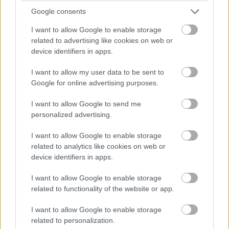
múmia átka
, rendező: Madarász Isti ,producer(ek):
Google consents
Lajos Tamás,Mink Tamás
A kőmajmok háza
, rendező:
Fonyó Gergely ,producer(ek): Kálomista Gábor
Félvilág
,
I want to allow Google to enable storage
rendező: Szász Attila ,producer(ek): Lajos Tamás,Mink
related to advertising like cookies on web or
device identifiers in apps.
Tamás
Hivatal
, rendező: Nagy Viktor Oszkár
,producer(ek): László Sára,Gerő Marcell
Ketten Párizs
I want to allow my user data to be sent to
ellen
, rendező: Papp Gábor Zsigmond ,producer(ek):
Google for online advertising purposes.
Papp Gábor Zsigmond,Angelusz Iván
Legjobb
dokumentumfilm
Anyám levelei Sztálin elvtársnak
,
I want to allow Google to send me
personalized advertising.
rendező: Mészáros Márta
Budapest ostroma
, rendező:
Babos Tamás
Drifter
, rendező: Hörcher Gábor
Káin
I want to allow Google to enable storage
gyermekei
, rendező: Gerő Marcell
tititá
, rendező:
related to analytics like cookies on web or
Almási Tamás
Legjobb ismeretterjesztő film
A
device identifiers in apps.
kőbaltás ember
- Érdi medvevadászok , rendező:
I want to allow Google to enable storage
Gauder Áron
A nagyszerelmű város
, rendező: Csukás
related to functionality of the website or app.
Sándor,Oláh Kata
Az ég felé nyitott tanterem
, rendező:
Székely Orsolya
Kis kamerák, nagyvadak
, rendező: Tóth
I want to allow Google to enable storage
Zsolt Marcell
Vad Kunság- A Puszta rejtett élete
,
related to personalization.