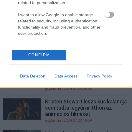
related to personalization.
Deadpoolék tovább zúznak, de
Shyamalan új filmje nem aratott
I want to allow Google to enable storage
nagy sikert a magyar mozikban
related to security, including authentication
gsplus.hu
| 2024.08.06 07:01
functionality and fraud prevention, and other
user protection.
10 film, amiről azt gondolnád,
hogy hatalmas bukás volt, pedig
nem maradt teljes szégyenben
CONFIRM
gsplus.hu
| 2024.08.03 16:44
Idén egy film se nyitott még itthon
olyan erősen, mint a Deadpool és
Data Deletion
Data Access
Privacy Policy
Rozsomák
gsplus.hu
| 2024.07.30 06:03
Kristen Stewart leszbikus kalandja
sem tudta legyűrni itthon az
animációs filmeket
gsplus.hu
| 2024.07.23 19:59