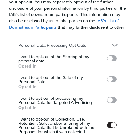
your opt-out. You may separately opt-out of the further
bukott ekkorát az új He-Man-film
disclosure of your personal information by third parties on the
gsplus.hu
| 2026.06.25 18:02
IAB’s list of downstream participants. This information may
also be disclosed by us to third parties on the
IAB’s List of
Egyelőre még korai aggódni a Star
Downstream Participants
that may further disclose it to other
Wars miatt
third parties.
gsplus.hu
| 2026.06.02 08:03
Please note that this website/app uses one or more Google
Personal Data Processing Opt Outs
services and may gather and store information including but
A mozik visszatérnek a csúcsra
not limited to your visit or usage behaviour. You may click to
I want to opt-out of the Sharing of my
2026-ban
personal data.
grant or deny consent to Google and its third-party tags to
Opted In
gsplus.hu
| 2025.12.18 19:31
use your data for below specified purposes in below Google
consent section.
I want to opt-out of the Sale of my
A Disney torkán akadhat
Personal Data.
Hófehérke mérgezett almája -
Opted In
nem túl acélosak az első hétvége
bevételei
I want to opt-out of processing my
Personal Data for Targeted Advertising.
gsplus.hu
| 2025.03.23 17:55
Opted In
Alien és Star Wars nosztalgiázást
I want to opt-out of Collection, Use,
Retention, Sale, and/or Sharing of my
tartottak a szerkesztők - PuliCast
Personal Data that Is Unrelated with the
Purposes for which it was collected.
Hír
| 2024.09.11 14:00