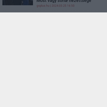
Most vagy soha! nézettsége
gsplus.hu
| 2024.03.25 16:50
Nem túl meglepő: a Dűne 2 a hazai
mozikban is brutálisan nyitott
gsplus.hu
| 2024.03.05 07:15
Bob Marley és egy anime is
ronggyá verte hétvégén a
Madame Webet
gsplus.hu
| 2024.02.27 07:59
10 film, ami megbukott, de ma
imádják a nézők
gsplus.hu
| 2024.02.25 12:35
Nálunk is gyengén nyitott a
Madame Web, a Morbiusnál is
sokkal rosszabbul
gsplus.hu
| 2024.02.20 07:29