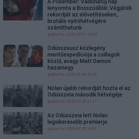
A Pókember: Vadonatúj nap
lenyomta a Bosszúállók: Végjáték
rekordját az elővetítéseken,
brutális nyitóhétvégére
számíthatunk
gsplus.hu
| 2026.08.01 12:04
Odüsszeusz közlegény
mentőexpedíciója a csillagok
közül, avagy Matt Damon
hazamegy
gsplus.hu
| 2026.07.28 21:02
Nolan újabb rekordját hozta el az
Odüsszeia második hétvégéje
gsplus.hu
| 2026.07.26 21:17
Az Odüsszeia lett Nolan
legsikeresebb premierje
gsplus.hu
| 2026.07.20 10:01