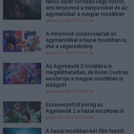
Nincs olyan tornádó vagy horror,
ami lenyomná a minyonokat és az
agymanókat a magyar mozikban
gsplus.hu
| 2024.07.16 11:05
A minyonok összecsaptak az
agymanókkal a hazai mozikban is,
íme a végeredmény
gsplus.hu
| 2024.07.09 06:26
Az Agymanók 2 továbbra is
megállíthatatlan, de Kevin Costner
westernje a magyar mozikban is
lebőgött
gsplus.hu
| 2024.07.02 06:36
Eszeveszettül pörög az
Agymanók 2 a hazai mozikban is
gsplus.hu
| 2024.06.25 06:04
A hazai mozikban két film feszül