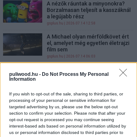
A nézők ráuntak a minyonokra?
Borzalmasan teljesít a kasszáknál
a legújabb rész
gsplus.hu
| 2026.07.14 12:58
A Michael olyan mérföldkövet ért
el, amelyet még egyetlen életrajzi
film sem
gsplus.hu
| 2026.07.14 06:03
Az Obsessionnek nem csak a
puliwood.hu -
Do Not Process My Personal
főszereplőnője megszállott, a
Information
nézők nem tudnak betelni vele
gsplus.hu
| 2026.07.07 13:05
If you wish to opt-out of the sale, sharing to third parties, or
processing of your personal or sensitive information for
A fillérekből készült youtuber-film
targeted advertising by us, please use the below opt-out
lenyomta a tavalyi év legjobb
section to confirm your selection. Please note that after your
horrorját
opt-out request is processed you may continue seeing
gsplus.hu
| 2026.07.03 13:33
interest-based ads based on personal information utilized by
us or personal information disclosed to third parties prior to
Dolph Lundgren sem érti, miért