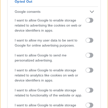
Opted Out
Brutálisan nyitott a Beetlejuice
Google consents
folytatása
gsplus.hu
| 2024.09.09 18:01
I want to allow Google to enable storage
related to advertising like cookies on web or
Egy AI-ra fókuszáló horrorfilmre
device identifiers in apps.
alig mentek a magyarok, de
Deadpool és az Alien is hasít
I want to allow my user data to be sent to
Google for online advertising purposes.
gsplus.hu
| 2024.09.03 11:05
Parádésan nyitott az Alien:
I want to allow Google to send me
Romulus a mozikban, a Deadpool
personalized advertising.
& Rozsomák rekordot döntött,
I want to allow Google to enable storage
eközben pedig a Borderlands...
related to analytics like cookies on web or
nos, képzelhetitek
device identifiers in apps.
gsplus.hu
| 2024.08.20 11:26
I want to allow Google to enable storage
Tippelj, mi történt a hazai
related to functionality of the website or app.
mozikban a Borderlands filmmel
gsplus.hu
| 2024.08.13 07:29
I want to allow Google to enable storage