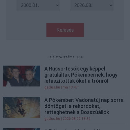
Keresés
Találatok száma: 154
A Russo-tesók egy képpel
gratuláltak Pókembernek, hogy
letaszították őket a trónról
gsplus.hu
| ma 13:47
A Pókember: Vadonatúj nap sorra
döntögeti a rekordokat,
retteghetnek a Bosszúállók
gsplus.hu
| 2026.08.02 13:32