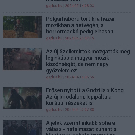
gsplus.hu
| 2024.05.14 08:03
Polgárháború tört ki a hazai
mozikban a hétvégén, a
horrormackó pedig elhasalt
gsplus.hu
| 2024.04.23 07:15
Az új Szellemirtók mozgatták meg
leginkább a magyar mozik
közönségét, de nem nagy
győzelem ez
gsplus.hu
| 2024.04.16 06:55
Erősen nyitott a Godzilla x Kong:
Az új birodalom, lepipálta a
korábbi részeket is
gsplus.hu
| 2024.04.02 07:38
A jelek szerint inkább soha a
válasz - hatalmasat zuhant a