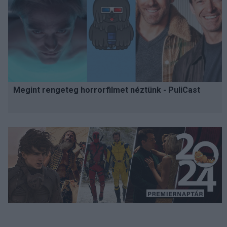
Megint rengeteg horrorfilmet néztünk - PuliCast