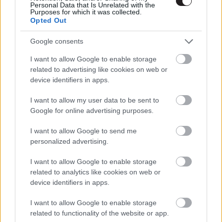
Hír
| 2023.01.22 16:00
Personal Data that Is Unrelated with the
Purposes for which it was collected.
Opted Out
Az Arcane és a Cyberpunk:
Google consents
Edgerunners után újabb
videojátékos sorozat hódíthat
I want to allow Google to enable storage
Hír
| 2022.12.15 16:00
related to advertising like cookies on web or
device identifiers in apps.
Ha szeretted a Cyberpunk:
Edgerunnerst, ennek a hírnek nem
I want to allow my user data to be sent to
fogsz örülni
Google for online advertising purposes.
gsplus.hu
| 2022.10.19 17:01
I want to allow Google to send me
Érdemes megnézni a Cyberpunk:
personalized advertising.
Edgerunners sorozatot?
I want to allow Google to enable storage
gsplus.hu
| 2022.09.23 14:00
related to analytics like cookies on web or
device identifiers in apps.
Cyberpunk: Edgerunners kritika -
ezt a Holdról is látni kell
I want to allow Google to enable storage
gsplus.hu
| 2022.09.21 21:01
related to functionality of the website or app.