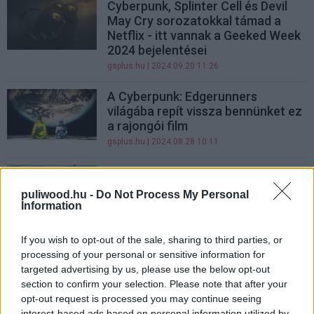
Cyberpunk, Splinter Cell és Devil
May Cry sorozatokkal támad a
Netflix - itt vannak a Geeked Week
2024 bejelentései
gsplus.hu
| 2024.09.20 11:26
A Cyberpunk: Edgerunners
világába repít vissza bennünket ez
a rajongói film
gsplus.hu
| 2024.08.28 10:11
A Budapest-Hollywood tengely
még annál is sokkal
puliwood.hu -
Do Not Process My Personal
különlegesebb, mint gondolnád
Information
bronson.men
| 2024.03.19 21:29
If you wish to opt-out of the sale, sharing to third parties, or
Az Apple TV+ a világ legismertebb
processing of your personal or sensitive information for
cyberpunk regénye alapján készít
targeted advertising by us, please use the below opt-out
sorozatot
section to confirm your selection. Please note that after your
gsplus.hu
| 2024.02.29 10:01
opt-out request is processed you may continue seeing
interest-based ads based on personal information utilized by