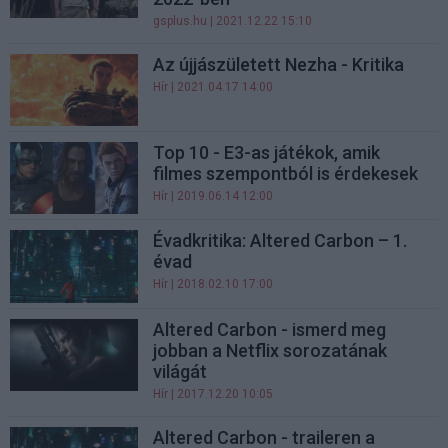
gsplus.hu
| 2021.12.22 15:10
Az újjászületett Nezha - Kritika
Hír
| 2021.04.17 14:00
Top 10 - E3-as játékok, amik
filmes szempontból is érdekesek
Hír
| 2019.06.14 12:00
Évadkritika: Altered Carbon – 1.
évad
Hír
| 2018.02.10 17:00
Altered Carbon - ismerd meg
jobban a Netflix sorozatának
világát
Hír
| 2017.12.20 10:05
Altered Carbon - traileren a