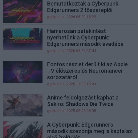
Bemutatkoztak a Cyberpunk:
Edgerunners 2 főszereplői
gsplus.hu
| 2026.06.29 18:22
Hamarosan betekintést
nyerhetünk a Cyberpunk:
Edgerunners második évadába
gsplus.hu
| 2026.06.26 07:44
Fontos részlet derült ki az Apple
TV élőszereplős Neuromancer
sorozatáról
gsplus.hu
| 2025.11.09 15:03
Anime feldolgozást kaphat a
Sekiro: Shadows Die Twice
gsplus.hu
| 2025.08.08 08:05
A Cyberpunk: Edgerunners
második szezonja meg is kapta az
első ízelítőjét