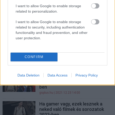
Évadkritika: Cyberpunk:
I want to allow Google to enable storage
Edgerunners - 1. évad
related to personalization.
Hír
| 2022.09.19 17:00
I want to allow Google to enable storage
Ezekre a 2022-es sorozatokra
related to security, including authentication
mindenképp érdemes lesz időt
functionality and fraud prevention, and other
szánni
user protection.
gsplus.hu
| 2022.08.08 15:00
Fullasztó előzetest kapott a
CONFIRM
Cyberpunk: Edgerunner
Hír
| 2022.08.05 08:00
Data Deletion
Data Access
Privacy Policy
Ezeket a videojátékos filmeket és
sorozatokat nézed majd 2022-
ben
gsplus.hu
| 2021.12.23 14:00
Ha gamer vagy, ezek lesznek a
neked való filmek és sorozatok
2022-ben