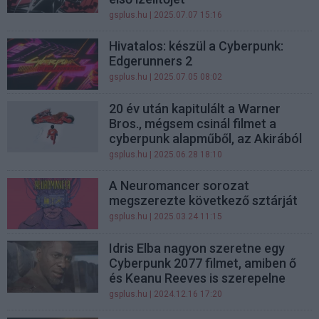
gsplus.hu
| 2025.07.07 15:16
Hivatalos: készül a Cyberpunk:
Edgerunners 2
gsplus.hu
| 2025.07.05 08:02
20 év után kapitulált a Warner
Bros., mégsem csinál filmet a
cyberpunk alapműből, az Akirából
gsplus.hu
| 2025.06.28 18:10
A Neuromancer sorozat
megszerezte következő sztárját
gsplus.hu
| 2025.03.24 11:15
Idris Elba nagyon szeretne egy
Cyberpunk 2077 filmet, amiben ő
és Keanu Reeves is szerepelne
gsplus.hu
| 2024.12.16 17:20