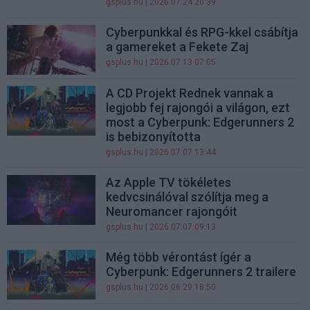
gsplus.hu
| 2026.07.24 20:39
Cyberpunkkal és RPG-kkel csábítja
a gamereket a Fekete Zaj
gsplus.hu
| 2026.07.13 07:05
A CD Projekt Rednek vannak a
legjobb fej rajongói a világon, ezt
most a Cyberpunk: Edgerunners 2
is bebizonyította
gsplus.hu
| 2026.07.07 13:44
Az Apple TV tökéletes
kedvcsinálóval szólítja meg a
Neuromancer rajongóit
gsplus.hu
| 2026.07.07 09:13
Még több vérontást ígér a
Cyberpunk: Edgerunners 2 trailere
gsplus.hu
| 2026.06.29 18:50