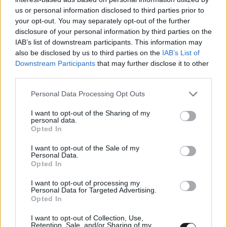
Laserhawk kapitány: Egy Blood
us or personal information disclosed to third parties prior to
Dragon-történet - Kritika
your opt-out. You may separately opt-out of the further
Hír
| 2023.11.04 17:00
disclosure of your personal information by third parties on the
IAB’s list of downstream participants. This information may
Ryan Gosling és Margot Robbie az
also be disclosed by us to third parties on the
IAB’s List of
új szupersztárduó? - PuliCast
Downstream Participants
that may further disclose it to other
third parties.
Hír
| 2023.10.25 14:00
Please note that this website/app uses one or more Google
Personal Data Processing Opt Outs
Ezek az animációs sorozatok
services and may gather and store information including but
tényleg kimaxolták a
not limited to your visit or usage behaviour. You may click to
I want to opt-out of the Sharing of my
polgárpukkasztást
personal data.
grant or deny consent to Google and its third-party tags to
Opted In
gsplus.hu
| 2023.07.18 14:01
use your data for below specified purposes in below Google
consent section.
I want to opt-out of the Sale of my
Neonfényes Roxfort,
Personal Data.
napszemüveges Luna Lovegood -
Opted In
így nézne ki a cyberpunk Harry
Potter
I want to opt-out of processing my
Personal Data for Targeted Advertising.
gsplus.hu
| 2023.06.29 12:41
Opted In
Jung_E – Kritika
I want to opt-out of Collection, Use,
Retention, Sale, and/or Sharing of my