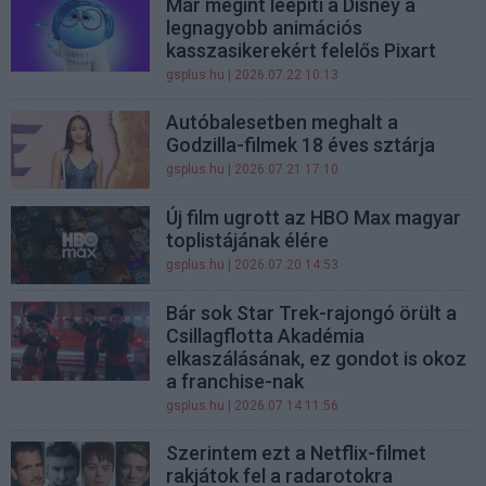
Már megint leépíti a Disney a
legnagyobb animációs
kasszasikerekért felelős Pixart
gsplus.hu
| 2026.07.22 10:13
Autóbalesetben meghalt a
Godzilla-filmek 18 éves sztárja
gsplus.hu
| 2026.07.21 17:10
Új film ugrott az HBO Max magyar
toplistájának élére
gsplus.hu
| 2026.07.20 14:53
Bár sok Star Trek-rajongó örült a
Csillagflotta Akadémia
elkaszálásának, ez gondot is okoz
a franchise-nak
gsplus.hu
| 2026.07.14 11:56
Szerintem ezt a Netflix-filmet
rakjátok fel a radarotokra