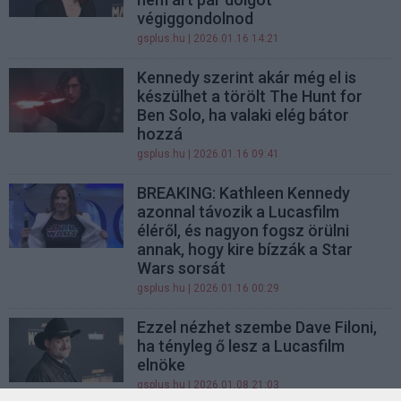
végiggondolnod
gsplus.hu
| 2026.01.16 14:21
Kennedy szerint akár még el is
készülhet a törölt The Hunt for
Ben Solo, ha valaki elég bátor
hozzá
gsplus.hu
| 2026.01.16 09:41
BREAKING: Kathleen Kennedy
azonnal távozik a Lucasfilm
éléről, és nagyon fogsz örülni
annak, hogy kire bízzák a Star
Wars sorsát
gsplus.hu
| 2026.01.16 00:29
Ezzel nézhet szembe Dave Filoni,
ha tényleg ő lesz a Lucasfilm
elnöke
gsplus.hu
| 2026.01.08 21:03