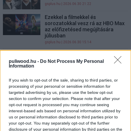
gsplus.hu
| 2026.06.30 21:22
Ezekkel a filmekkel és
sorozatokkal vesz rá az HBO Max
az előfizetésed megújítására
júliusban
gsplus.hu
| 2026.06.30 15:14
Hamarosan otthon is
megnézheted a hátborzongató
puliwood.hu -
Do Not Process My Personal
Information
múmiás horrort
gsplus.hu
| 2026.06.29 12:02
If you wish to opt-out of the sale, sharing to third parties, or
A Paramount videójátékokat akar
processing of your personal or sensitive information for
Taylor Sheridan sorozataiból
targeted advertising by us, please use the below opt-out
section to confirm your selection. Please note that after your
gsplus.hu
| 2026.06.09 14:52
opt-out request is processed you may continue seeing
interest-based ads based on personal information utilized by
Henry Cavill újra kémkedni fog,
us or personal information disclosed to third parties prior to
csak most Kevin Hart oldalán
your opt-out. You may separately opt-out of the further
gsplus.hu
| 2026.06.09 08:03
disclosure of your personal information by third parties on the