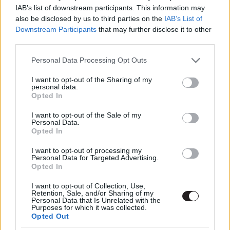
IAB’s list of downstream participants. This information may
Sydney Sweeney lesz az
also be disclosed by us to third parties on the
IAB’s List of
Álmosvölgy legendája új
Downstream Participants
that may further disclose it to other
változatának a főszereplője
third parties.
gsplus.hu
| 2026.06.04 09:45
Please note that this website/app uses one or more Google
Personal Data Processing Opt Outs
Az AI feltámasztaná Stan Lee-t,
services and may gather and store information including but
de nem mindenki örülne, ha így
not limited to your visit or usage behaviour. You may click to
I want to opt-out of the Sharing of my
personal data.
térne vissza a legenda arca és
grant or deny consent to Google and its third-party tags to
Opted In
hangja
use your data for below specified purposes in below Google
consent section.
gsplus.hu
| 2026.05.29 20:05
I want to opt-out of the Sale of my
Personal Data.
Opted In
Elhunyt James Tolkan, a Top Gun
és a Vissza a jövőbe színésze
I want to opt-out of processing my
gsplus.hu
| 2026.03.28 10:00
Personal Data for Targeted Advertising.
Opted In
Lee Cronin szerint a múmiának
I want to opt-out of Collection, Use,
nem kell Egyiptomban maradnia
Retention, Sale, and/or Sharing of my
Personal Data that Is Unrelated with the
gsplus.hu
| 2026.03.26 08:03
Purposes for which it was collected.
Opted Out
Hivatalos: elkaszálták a Star Trek: