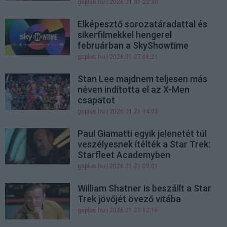
gsplus.hu
| 2026.01.31 22:30
Elképesztő sorozatáradattal és
sikerfilmekkel hengerel
februárban a SkyShowtime
gsplus.hu
| 2026.01.27 06:21
Stan Lee majdnem teljesen más
néven indította el az X-Men
csapatot
gsplus.hu
| 2026.01.21 14:03
Paul Giamatti egyik jelenetét túl
veszélyesnek ítélték a Star Trek:
Starfleet Academyben
gsplus.hu
| 2026.01.21 09:01
William Shatner is beszállt a Star
Trek jövőjét övező vitába
gsplus.hu
| 2026.01.20 12:16