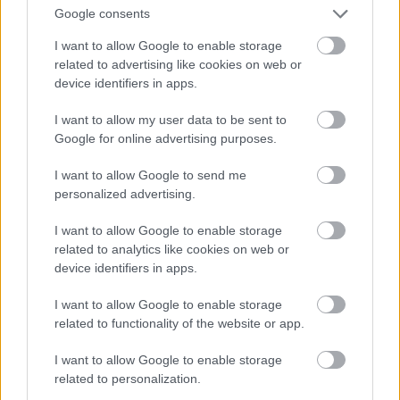
Csillagflotta Akadémiát
Google consents
gsplus.hu
| 2026.03.24 06:01
I want to allow Google to enable storage
related to advertising like cookies on web or
Elhunyt Chuck Norris, az
device identifiers in apps.
akciófilmek ikonja, akit csak Bruce
Lee tudott legyőzni
I want to allow my user data to be sent to
gsplus.hu
| 2026.03.20 15:19
Google for online advertising purposes.
A tavaly elhunyt Val Kilmer AI-jal
I want to allow Google to send me
tér vissza a filmvászonra
personalized advertising.
gsplus.hu
| 2026.03.19 08:42
I want to allow Google to enable storage
Azahriah és Dé:Nash is ott lesz
related to analytics like cookies on web or
Puzsérék választás előtti
device identifiers in apps.
nagykoncertjén
gsplus.hu
| 2026.03.18 17:35
I want to allow Google to enable storage
related to functionality of the website or app.
Félelmetes előzetest kapott A
múmia, amely kökemény horror
I want to allow Google to enable storage
lesz, nem úgy, mint A múmia 4
related to personalization.
Brandon Fraserrel