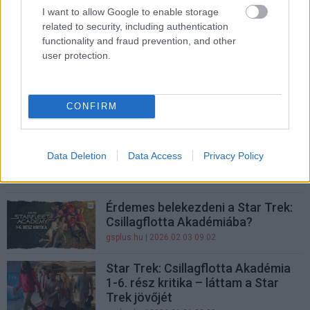
I want to allow Google to enable storage
gsplus.hu
| 2026.02.19 10:10
related to security, including authentication
functionality and fraud prevention, and other
Tragikus részletek derültek ki
user protection.
Tommy Lee Jones lányának
haláláról
gsplus.hu
| 2026.02.18 17:02
CONFIRM
Robert Picardo szerint a
Csillagflotta Akadémia a
legoptimistább Star Trek az
Data Deletion
Data Access
Privacy Policy
eredeti sorozat óta
gsplus.hu
| 2026.02.12 11:26
Érdemes belekezdeni a Star Trek:
Csillagflotta Akadémiába?
gsplus.hu
| 2026.02.03 09:02
Star Trek: Csillagflotta Akadémia
1-6. rész kritika – láttam a Star
Trek jövőjét