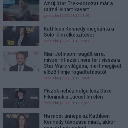
Az új Star Trek-sorozat már a
rajtnál vihart kavart
gsplus.hu
| 2026.01.19 15:39
Kathleen Kennedy megbánta a
Solo-film elkészítését
gsplus.hu
| 2026.01.19 15:03
Rian Johnson reagált arra,
miszerint azért nem tért vissza a
Star Wars világába, mert megijedt
előző filmje fogadtatásától
gsplus.hu
| 2026.01.17 19:04
Piszok nehéz dolga lesz Dave
Filoninak a Lucasfilm élén
gsplus.hu
| 2026.01.17 16:02
Ha most ünnepelsz Kathleen
Kennedy távozása miatt, akkor
nem árt pár dolgot