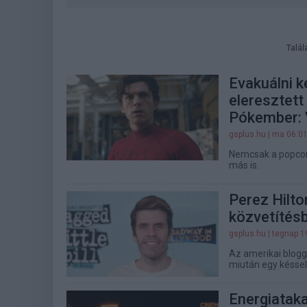
Talál
Evakuálni k
eleresztett
Pókember: 
gsplus.hu
| ma 06:0
Nemcsak a popcorn
más is.
Perez Hilton
közvetítés
gsplus.hu
| tegnap 1
Az amerikai blog
miután egy késsel 
Energiatak