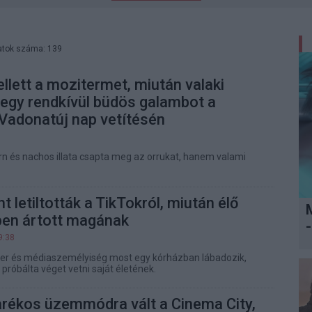
atok száma: 139
ellett a mozitermet, miután valaki
 egy rendkívül büdös galambot a
Vadonatúj nap vetítésén
1
 és nachos illata csapta meg az orrukat, hanem valami
t letiltották a TikTokról, miután élő
ben ártott magának
-
9:38
ger és médiaszemélyiség most egy kórházban lábadozik,
próbálta véget vetni saját életének.
arékos üzemmódra vált a Cinema City,