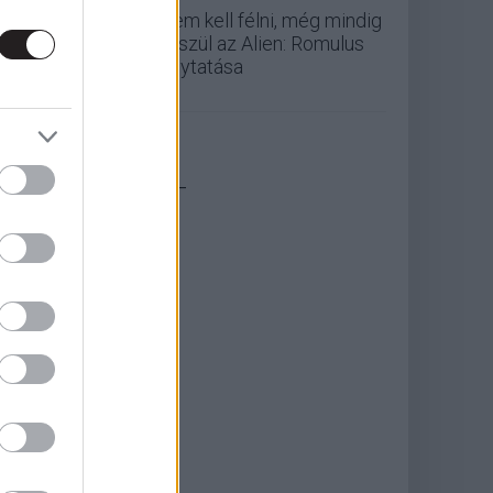
Nem kell félni, még mindig
készül az Alien: Romulus
folytatása
_