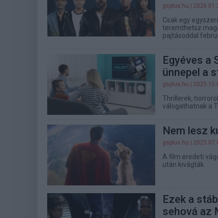
gsplus.hu
| 2026.01.
Csak egy egyszerű
teremthetsz maga
pajtásoddal febru
Egyéves a S
ünnepel a 
gsplus.hu
| 2025.10.
Thrillerek, horror
válogathatnak a T
Nem lesz k
gsplus.hu
| 2025.07.
A film eredeti vág
után kivágták.
Ezek a stáb
sehová az 