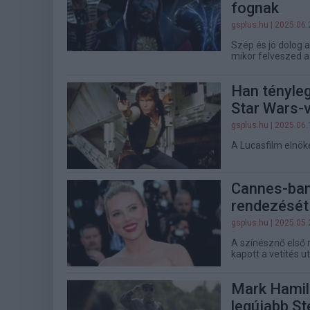
fognak
gsplus.hu
| 2025.06.
Szép és jó dolog 
mikor felveszed a
Han tényleg 
Star Wars-v
gsplus.hu
| 2025.06.
A Lucasfilm elnöke
Cannes-ban
rendezését
gsplus.hu
| 2025.05.
A színésznő első r
kapott a vetítés u
Mark Hamill
legújabb S