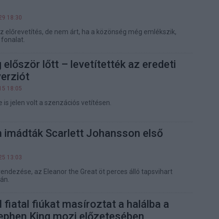
29 18:30
az előrevetítés, de nem árt, ha a közönség még emlékszik,
 fonalat.
először lőtt – levetítették az eredeti
erziót
15 18:05
 is jelen volt a szenzációs vetítésen.
 imádták Scarlett Johansson első
25 13:03
endezése, az Eleanor the Great öt perces álló tapsvihart
tán.
 fiatal fiúkat masíroztat a halálba a
tephen King mozi előzetesében