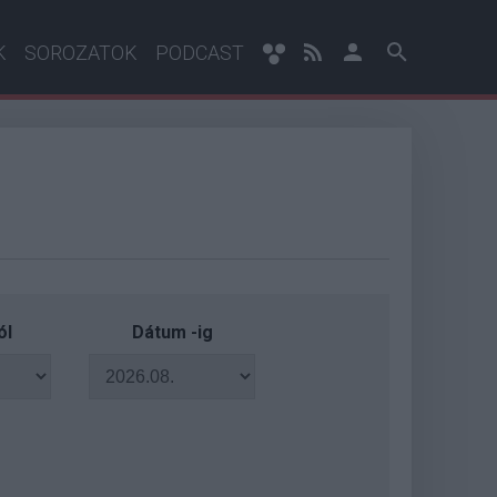
K
SOROZATOK
PODCAST
ól
Dátum -ig