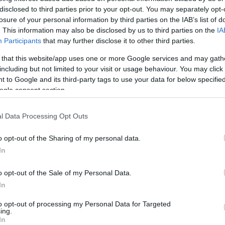
a kerül a Kobra, már meg is veheted a
disclosed to third parties prior to your opt-out. You may separately opt-
losure of your personal information by third parties on the IAB’s list of
újított vetítésre
. This information may also be disclosed by us to third parties on the
IA
11 14:32
Participants
that may further disclose it to other third parties.
 80 éves, a Kobra pedig 40, így duplán ünnepelhetünk.
 that this website/app uses one or more Google services and may gath
including but not limited to your visit or usage behaviour. You may click 
özik a foci-vb végjátéka
 to Google and its third-party tags to use your data for below specifi
ogle consent section.
zágon
09 16:32
l Data Processing Opt Outs
zör vetít világbajnoki meccseket.
o opt-out of the Sharing of my personal data.
el tér vissza a mozikba a Bosszúállók:
In
o opt-out of the Sale of my Personal Data.
26 10:41
In
ítésen lehet majd látni az extra lezárást.
to opt-out of processing my Personal Data for Targeted
ing.
In
ág első Samsung Onyx LED