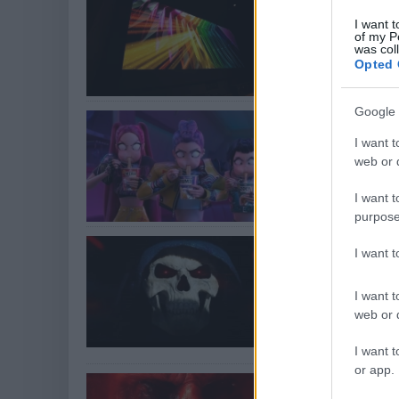
moziterme 
I want t
of my P
gsplus.hu
| 2026.06.
was col
Opted 
A projektoros vetí
Google 
A K-pop dé
I want t
gsplus.hu
| 2026.06.
web or d
A Netflix ingyenes
I want t
purpose
A He-Man-fi
I want 
IMAX-vetít
köszönetet
I want t
web or d
gsplus.hu
| 2026.06.
A Mandalóri és G
I want t
or app.
Jól vizsgáz