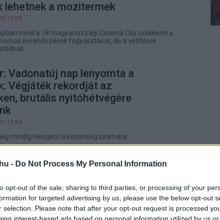
 lehetnek a mozitermek
03 10:08
apban mind a 18 magyarországi Cinema City csökkenti a
tromos berendezések fogyasztását, de a vetítések
tatódnak.
: Vadonatúj nap lenyomta a
: Végjáték rekordját az
ken, brutális nyitóhétvégére
nk
01 12:04
g mindig hívogató a közönség számára.
páros jegyeket a Pókember:
hu -
Do Not Process My Personal Information
ap premier előtti vetítésére!
20 18:51
to opt-out of the sale, sharing to third parties, or processing of your per
formation for targeted advertising by us, please use the below opt-out s
ésre kell válaszolnod a páros mozijegyért.
r selection. Please note that after your opt-out request is processed y
eing interest-based ads based on personal information utilized by us or