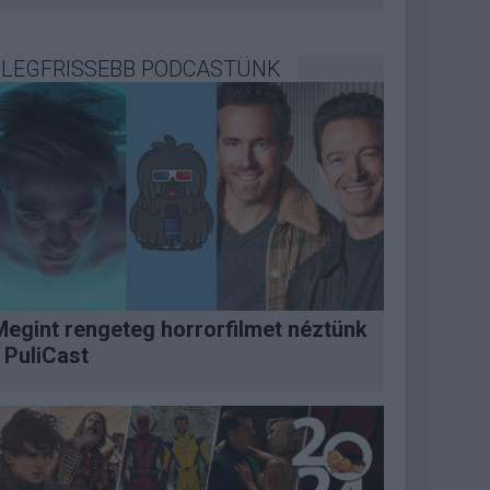
LEGFRISSEBB PODCASTÜNK
Megint rengeteg horrorfilmet néztünk
 PuliCast