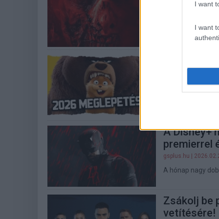
Resident Ev
I want t
gsplus.hu
| 2026.04.
I want t
Egy bennfentes sze
authenti
Az Agyugrá
igazán külö
gsplus.hu
| 2026.03.
Abcsolút pozitív c
Rixon kifejezetten 
A Disney+ m
premierrel é
gsplus.hu
| 2026.02.
A hónap nagy dobá
Zsákolj be 
vetítésére!