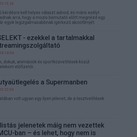
29 15:26
 kérdésre kell helyes választ adnod, és máris esélyt
dnak arra, hogy a mozis bemutató előtt megnézd egy
ár egyik legizgalmasabbnak ígérkező akciófilmjét.
ELEKT - ezekkel a tartalmakkal
streamingszolgáltató
04 14:04
ok, dokuk, animációk és sportközvetítések közül
elekom előfizetői.
utyaütlegelés a Supermanben
03 22:03
atában volt ugyan egy ilyen jelenet, de a tesztvetítések
listás jelenetek máig nem vezettek
MCU-ban – és lehet, hogy nem is