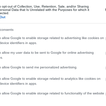
nyílik meg a Lurdyban
o opt-out of Collection, Use, Retention, Sale, and/or Sharing
ersonal Data that Is Unrelated with the Purposes for which it
24 13:04
lected.
Out
tés helyett 4K-s LED-kijelzőre ülhetünk be szeptembertől.
consents
monvadászok visszatér a mozikba
o allow Google to enable storage related to advertising like cookies on
10 20:30
evice identifiers in apps.
 vetítésekkel ünnepli a sikertörténetet.
o allow my user data to be sent to Google for online advertising
s.
lm az utolsó pillanatban kapott
to allow Google to send me personalized advertising.
éseket, ezért a kis Grogunak mondhat
o allow Google to enable storage related to analytics like cookies on
evice identifiers in apps.
01 12:32
rogu a vártnál hamarabb engedhet át prémium termeket.
o allow Google to enable storage related to functionality of the website
ott az első tesztvetítésen az új