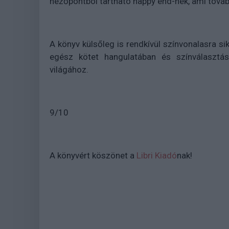
nézőpontból tartható happy end-nek, ami továb
A könyv külsőleg is rendkívül színvonalasra si
egész kötet hangulatában és színválasztásá
világához.
9/10
A könyvért köszönet a
Libri Kiadó
nak!