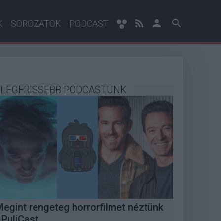
K
SOROZATOK
PODCAST
LEGFRISSEBB PODCASTÜNK
Megint rengeteg horrorfilmet néztünk
 PuliCast