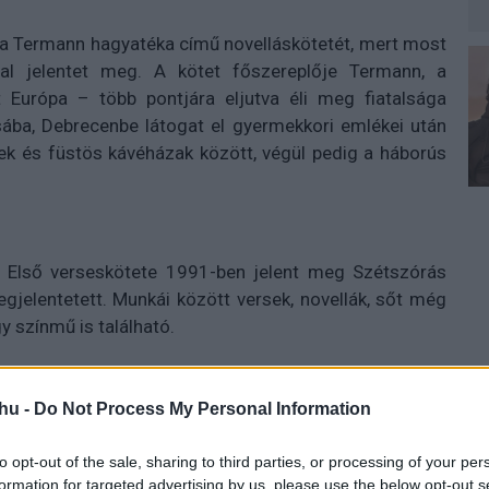
 a Termann hagyatéka című novelláskötetét, mert most
val jelentet meg. A kötet főszereplője Termann, a
t Európa – több pontjára eljutva éli meg fiatalsága
ába, Debrecenbe látogat el gyermekkori emlékei után
tek és füstös kávéházak között, végül pedig a háborús
 Első verseskötete 1991-ben jelent meg Szétszórás
gjelentetett. Munkái között versek, novellák, sőt még
 színmű is található.
hu -
Do Not Process My Personal Information
Libri Kiadó
gondozásában.
to opt-out of the sale, sharing to third parties, or processing of your per
formation for targeted advertising by us, please use the below opt-out s