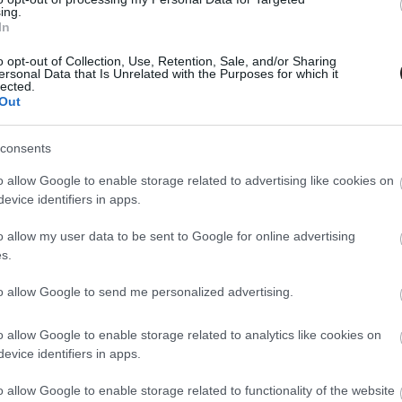
ing.
In
o opt-out of Collection, Use, Retention, Sale, and/or Sharing
auzol el, ahol azelőtt még soha nem jártál! A hatalmas,
ersonal Data that Is Unrelated with the Purposes for which it
ba ejtő produkcióival és egyedülálló fellépőivel örökre
lected.
Out
. A színfalak mögött azonban olyan harcok és
 embereknek a leghalványabb sejtelme sincs. Celia és
consents
versengve építenek be a cirkuszba lélegzetelállító
rre nevelték őket. Mestereik párviadaluk helyszínéül
o allow Google to enable storage related to advertising like cookies on
het, aki a leglátványosabb varázslatokat hajtja végre.
evice identifiers in apps.
o allow my user data to be sent to Google for online advertising
s.
 magával ragadó, hangulatos helyszín. A fekete fehér
to allow Google to send me personalized advertising.
tusként bejárható, csodákat rejtő sátrak emberek milliót
Celia és Marco évről évre újabb varázslatos helyszínnel
o allow Google to enable storage related to analytics like cookies on
ép lassan inkább egymás elbűvölését, mint legyőzését
evice identifiers in apps.
ogy a varázslat, ami a cirkuszhoz és a játékhoz köti
mágust. Versenyük pedig egyre veszélyesebb lesz, nem
o allow Google to enable storage related to functionality of the website