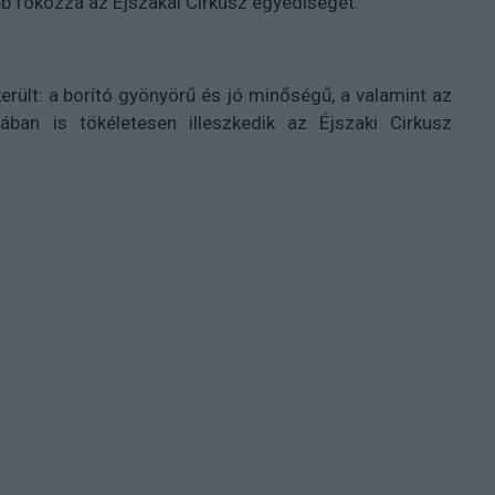
b fokozza az Éjszakai Cirkusz egyediségét.
került: a borító gyönyörű és jó minőségű, a valamint az
ban is tökéletesen illeszkedik az Éjszaki Cirkusz