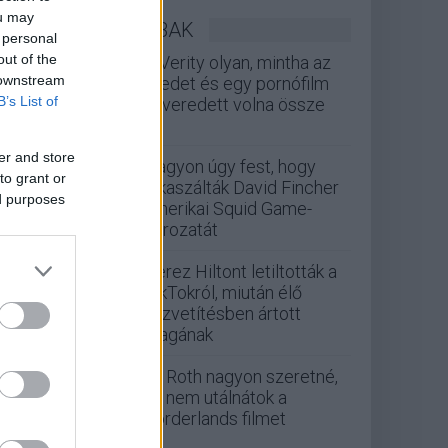
ou may
LEGOLVASOTTABBAK
 personal
out of the
A Verity olyan, mintha az
 downstream
Eredet és egy pornófilm
B’s List of
keveredett volna össze
er and store
Nagyon úgy fest, hogy
to grant or
elkaszálták David Fincher
ed purposes
amerikai Squid Game-
sorozatát
Perez Hiltont letiltották a
TikTokról, miután élő
közvetítésben ártott
magának
Eli Roth nagyon szeretné,
ha nem utálnátok a
Borderlands filmet