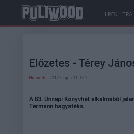
HÍREK
TRA
Előzetes - Térey Ján
Nananita
|
2012 május 31. 14:10
A 83. Ünnepi Könyvhét alkalmából jelen
Termann hagyatéka.