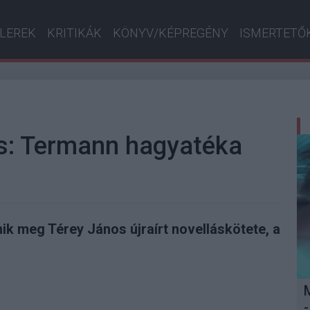
ILEREK
KRITIKÁK
KÖNYV/KÉPREGÉNY
ISMERTETŐ
os: Termann hagyatéka
ik meg Térey János újraírt novelláskötete, a
-