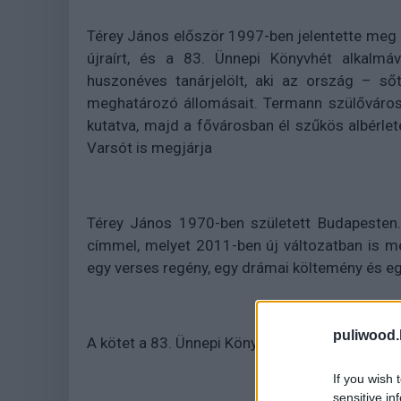
Térey János először 1997-ben jelentette meg
újraírt, és a 83. Ünnepi Könyvhét alkalmá
huszonéves tanárjelölt, aki az ország – ső
meghatározó állomásait. Termann szülőváros
kutatva, majd a fővárosban él szűkös albérle
Varsót is megjárja
Térey János 1970-ben született Budapesten.
címmel, melyet 2011-ben új változatban is me
egy verses regény, egy drámai költemény és egy
puliwood.
A kötet a 83. Ünnepi Könyvhétre jelenik meg a
If you wish 
sensitive in