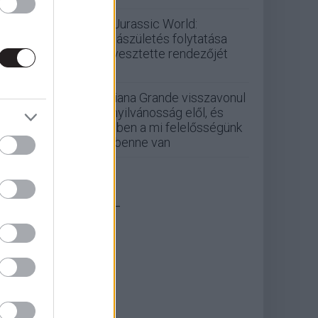
A Jurassic World:
Újjászületés folytatása
elvesztette rendezőjét
Ariana Grande visszavonul
a nyilvánosság elől, és
ebben a mi felelősségünk
is benne van
_