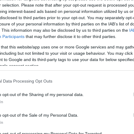
r selection. Please note that after your opt-out request is processed y
eing interest-based ads based on personal information utilized by us or
Tetszik
disclosed to third parties prior to your opt-out. You may separately opt-
losure of your personal information by third parties on the IAB’s list of
. This information may also be disclosed by us to third parties on the
IA
Participants
that may further disclose it to other third parties.
zászólások
 that this website/app uses one or more Google services and may gath
including but not limited to your visit or usage behaviour. You may click 
 to Google and its third-party tags to use your data for below specifi
ogle consent section.
tern: Éjszakai cirkusz
l Data Processing Opt Outs
o opt-out of the Sharing of my personal data.
In
irkuszba, és garantálom, hogy többet nem
os világ!
o opt-out of the Sale of my Personal Data.
In
to opt-out of processing my Personal Data for Targeted