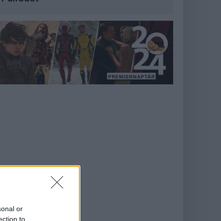
sonal or
ection to